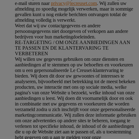
e-mail sturen naar
privacy@lecreuset.com
. Wij zullen uw
afmelding zo spoedig mogelijk verwerken, maar in sommige
gevallen kunt u nog enkele berichten ontvangen totdat de
afmelding volledig is verwerkt.
Weet dat wij uw contactgegevens en andere
persoonsgegevens niet doorgeven of verkopen aan andere
bedrijven voor hun marketingdoeleinden.
RE-TARGETING / OM ONZE AANBIEDINGEN AAN
TE PASSEN EN DE KLANTERVARING TE
VERBETEREN
Wij willen uw gegevens gebruiken om onze diensten en
aanbiedingen af te stemmen op uw behoeften en voorkeuren
om u een gepersonaliseerde Le Creuset-klantervaring te
bieden. Wij doen dit door uw gewoontes of interesses te
analyseren, bijvoorbeeld met betrekking tot de meest bekeken
producten, uw interactie met ons op sociale media, welke
pagina's van onze Website u bezoekt, welke inhoud van onze
aanbiedingen u leest. Wij doen dit voornamelijk door en ook
in combinatie met uw gegevens en voorkeuren die worden
verzameld zodra u zich inschrijft voor onze gepersonaliseerde
marketingcommunicatie. Wij zullen deze informatie gebruiken
om onze advertenties op andere sites te beheren, toegang te
verlenen tot specifieke inhoud, de inhoud of de aanbiedingen
die u op de Website ziet aan te passen of, als u toestemming
hebt gegeven om u aan te melden voor onze