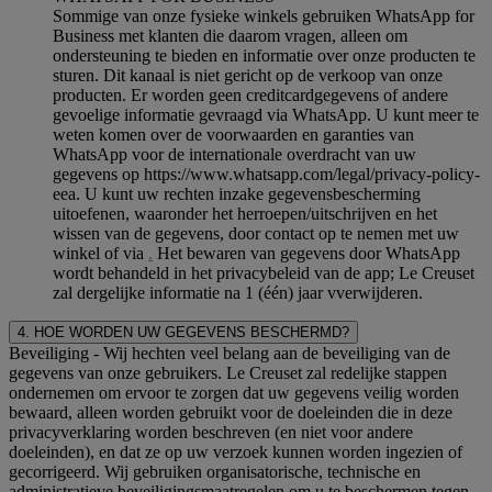
Sommige van onze fysieke winkels gebruiken WhatsApp for
Business met klanten die daarom vragen, alleen om
ondersteuning te bieden en informatie over onze producten te
sturen. Dit kanaal is niet gericht op de verkoop van onze
producten. Er worden geen creditcardgegevens of andere
gevoelige informatie gevraagd via WhatsApp. U kunt meer te
weten komen over de voorwaarden en garanties van
WhatsApp voor de internationale overdracht van uw
gegevens op https://www.whatsapp.com/legal/privacy-policy-
eea. U kunt uw rechten inzake gegevensbescherming
uitoefenen, waaronder het herroepen/uitschrijven en het
wissen van de gegevens, door contact op te nemen met uw
winkel of via
.
Het bewaren van gegevens door WhatsApp
wordt behandeld in het privacybeleid van de app; Le Creuset
zal dergelijke informatie na 1 (één) jaar vverwijderen.
4. HOE WORDEN UW GEGEVENS BESCHERMD?
Beveiliging
- Wij hechten veel belang aan de beveiliging van de
gegevens van onze gebruikers. Le Creuset zal redelijke stappen
ondernemen om ervoor te zorgen dat uw gegevens veilig worden
bewaard, alleen worden gebruikt voor de doeleinden die in deze
privacyverklaring worden beschreven (en niet voor andere
doeleinden), en dat ze op uw verzoek kunnen worden ingezien of
gecorrigeerd. Wij gebruiken organisatorische, technische en
administratieve beveiligingsmaatregelen om u te beschermen tegen