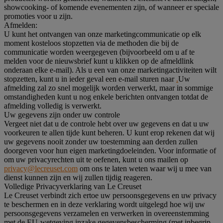
showcooking- of komende evenementen zijn, of wanneer er speciale
promoties voor u zijn.
Afmelden:
U kunt het ontvangen van onze marketingcommunicatie op elk
moment kosteloos stopzetten via de methoden die bij de
communicatie worden weergegeven (bijvoorbeeld om u af te
melden voor de nieuwsbrief kunt u klikken op de afmeldlink
onderaan elke e-mail). Als u een van onze marketingactiviteiten wilt
stopzetten, kunt u in ieder geval een e-mail sturen naar
.
Uw
afmelding zal zo snel mogelijk worden verwerkt, maar in sommige
omstandigheden kunt u nog enkele berichten ontvangen totdat de
afmelding volledig is verwerkt.
Uw gegevens zijn onder uw controle
Vergeet niet dat u de controle hebt over uw gegevens en dat u uw
voorkeuren te allen tijde kunt beheren. U kunt erop rekenen dat wij
uw gegevens nooit zonder uw toestemming aan derden zullen
doorgeven voor hun eigen marketingdoeleinden. Voor informatie of
om uw privacyrechten uit te oefenen, kunt u ons mailen op
privacy@lecreuset.com
om ons te laten weten waar wij u mee van
dienst kunnen zijn en wij zullen tijdig reageren.
Volledige Privacyverklaring van Le Creuset
Le Creuset verbindt zich ertoe uw persoonsgegevens en uw privacy
te beschermen en in deze verklaring wordt uitgelegd hoe wij uw
persoonsgegevens verzamelen en verwerken in overeenstemming
met de EU-wetgeving inzake gegevensbescherming (met inbegrip