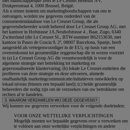
met maatschappelijke zetel te Le Creuset Benelux NV,
Drukpersstraat 4, 1000 Brussel, België.
Als u ermee instemt om marketingboodschappen van ons te
ontvangen, worden uw gegevens onderdeel van de
consumentendatabase van Le Creuset Group, die als
gegevensbeheerder wordt beheerd door Le Creuset Group AG, met
het kantoor in Hofstrasse 1A,Neuhofstrasse 4 , Baar, Zugo, 6340
Zwitserland (die Le Creuset SL, BTW-nummer B62153630, met
kantoor in Paseo de Gracia 9, 2º, 08007 Barcelona, Spanje, heeft
aangesteld als vertegenwoordiger in de EU), op basis van een
overeenkomst tot gezamenlijke zeggenschap die in wezen voorziet
in (a) Le Creuset Group AG die verantwoordelijk is voor de
algemene strategie met betrekking tot marketing en
gepersonaliseerde klantervaring; (b) lokale Le Creuset-entiteiten die
profiteren van deze strategie en deze uitvoeren, alsmede
onafhankelijk marketingcommunicatie/initiatieven ontwikkelen op
lokaal niveau (binnen een bepaald land); (c) beide gezamenlijk
beheerders die nodig zijn om de verzoeken van uw betrokkene om
rechten af te handelen.
3. WAAROM VERZAMELEN WIJ DEZE GEGEVENS?
Wij kunnen uw gegevens verwerken voor de volgende doeleinden:
VOOR ONZE WETTELIJKE VERPLICHTINGEN
Mogelijk moeten we bepaalde gegevens over u verwerken om
te voldoen aan onze wettelijke verplichtingen en andere