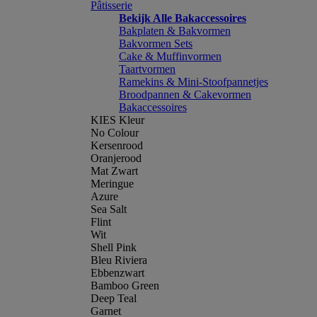
Pâtisserie
Bekijk Alle Bakaccessoires
Bakplaten & Bakvormen
Bakvormen Sets
Cake & Muffinvormen
Taartvormen
Ramekins & Mini-Stoofpannetjes
Broodpannen & Cakevormen
Bakaccessoires
KIES Kleur
No Colour
Kersenrood
Oranjerood
Mat Zwart
Meringue
Azure
Sea Salt
Flint
Wit
Shell Pink
Bleu Riviera
Ebbenzwart
Bamboo Green
Deep Teal
Garnet