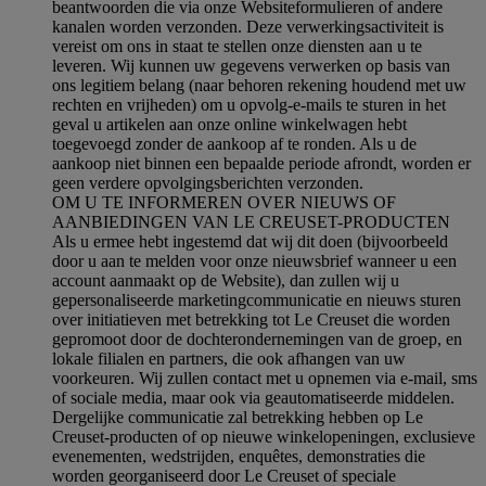
beantwoorden die via onze Websiteformulieren of andere
kanalen worden verzonden. Deze verwerkingsactiviteit is
vereist om ons in staat te stellen onze diensten aan u te
leveren. Wij kunnen uw gegevens verwerken op basis van
ons legitiem belang (naar behoren rekening houdend met uw
rechten en vrijheden) om u opvolg-e-mails te sturen in het
geval u artikelen aan onze online winkelwagen hebt
toegevoegd zonder de aankoop af te ronden. Als u de
aankoop niet binnen een bepaalde periode afrondt, worden er
geen verdere opvolgingsberichten verzonden.
OM U TE INFORMEREN OVER NIEUWS OF
AANBIEDINGEN VAN LE CREUSET-PRODUCTEN
Als u ermee hebt ingestemd dat wij dit doen (bijvoorbeeld
door u aan te melden voor onze nieuwsbrief wanneer u een
account aanmaakt op de Website), dan zullen wij u
gepersonaliseerde marketingcommunicatie en nieuws sturen
over initiatieven met betrekking tot Le Creuset die worden
gepromoot door de dochterondernemingen van de groep, en
lokale filialen en partners, die ook afhangen van uw
voorkeuren. Wij zullen contact met u opnemen via e-mail, sms
of sociale media, maar ook via geautomatiseerde middelen.
Dergelijke communicatie zal betrekking hebben op Le
Creuset-producten of op nieuwe winkelopeningen, exclusieve
evenementen, wedstrijden, enquêtes, demonstraties die
worden georganiseerd door Le Creuset of speciale