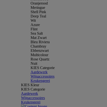
Oranjerood
Meringue
Shell Pink
Deep Teal
Wit
Azure
Flint
Sea Salt
Mat Zwart
Bleu Riviera
Chambray
Ebbenzwart
Multicolour
Rose Quartz
Nuit
KIES Categorie
Aardewerk
Wijnaccessoires
Keukengerei
KIES Kleur
KIES Categorie
Aardewerk
Wijnaccessoires
Keukengerei