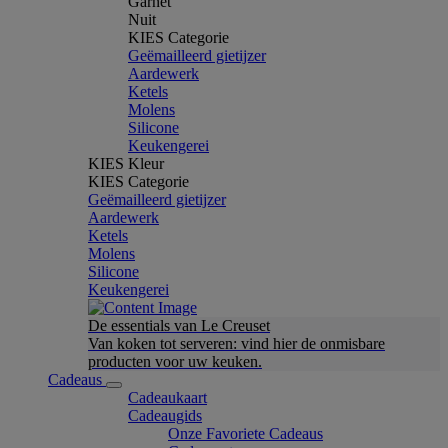
Garnet
Nuit
KIES Categorie
Geëmailleerd gietijzer
Aardewerk
Ketels
Molens
Silicone
Keukengerei
KIES Kleur
KIES Categorie
Geëmailleerd gietijzer
Aardewerk
Ketels
Molens
Silicone
Keukengerei
De essentials van Le Creuset
Van koken tot serveren: vind hier de onmisbare
producten voor uw keuken.
Cadeaus
Cadeaukaart
Cadeaugids
Onze Favoriete Cadeaus