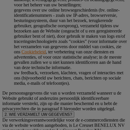
voor het beheer van uw bestellingen;
gegevens over uw online browsegeschiedenis (bv. online-
identificatienummers - zoals uw IP-adres, browserversie,
besturingssysteem, duur van het bezoek, terugkerende
gebruiker, geografische oorsprong), verzameld tijdens uw
bezoeken aan de Website (ongeacht of u een geregistreerde
gebruiker bent of niet), door gebruik te maken van logs en/of
traceringstechnologieën zoals “cookies” (voor informatie over
het verzamelen van gegevens door middel van cookies, zie
ons
Cookiebeleid
, ter verbetering van onze diensten en
advertenties, of voor onze statistische analyse; in de meeste
gevallen zullen we u niet kunnen identificeren aan de hand
van deze technische informatie.
uw feedback, verzoeken, klachten, vragen of interacties met
ons (bijvoorbeeld uw berichten, chats, berichten op sociale
media, e-mails of telefoontjes).
De persoonsgegevens die van u worden verzameld wanneer u de
Website gebruikt of anderszins persoonlijk identificeerbare
informatie verstrekt, zijn op die manier beschermd en u hebt de
privacyrechten die in paragraaf 8 hieronder worden uitgelegd.
2. WIE VERZAMELT UW GEGEVENS?
De verwerkingsverantwoordelijke voor de e-commercediensten die
via de website worden aangeboden, is Le Creuset BENELUX NV