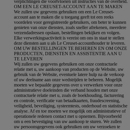
verplichtingen die voortvloeien uit instructies van de overheid.
OM EEN LE CREUSET-ACCOUNT AAN TE MAKEN
We zullen uw gegevens gebruiken om een Le Creuset-
account aan te maken die u toegang geeft tot een reeks
voordelen voor geregistreerde gebruikers, om beter te kunnen
genieten van onze diensten, zoals sneller afrekenen, meerdere
verzendadressen opslaan, bestellingen bekijken en volgen.
Elke verwerkingsactiviteit is vereist om ons in staat te stellen
deze diensten aan u als Le Creuset-accounthouder te leveren.
OM UW BESTELLINGEN TE BEHEREN EN OM ONZE
PRODUCTEN, DIENSTEN EN ASSISTENTIE AAN U
TE LEVEREN
Wij zullen uw gegevens gebruiken om onze contractuele
relatie met u, uw aankoop van producten op de Website, uw
gebruik van de Website, eventuele latere hulp na de verkoop
of uw deelname aan onze wedstrijden te beheren. Mogelijk
moeten we bepaalde gegevens over u verwerken voor onze
administratieve doeleinden die verband houden met onze
contractuele relatie met u, zoals de boekhouding, facturering
en controle, verificatie van betaalkaarten, fraudescreening,
veiligheid, beveiliging, systeemtests, onderhoud en statistische
analyse. Af en toe moeten we mogelijk om administratieve of
operationele redenen contact met u opnemen. Bijvoorbeeld
om u een bevestiging van uw aankoop te sturen. We zullen
uw persoonsgegevens ook gebruiken om uw verzoeken te