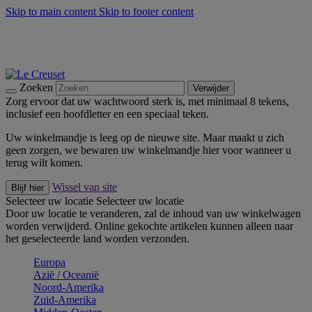
Skip to main content
Skip to footer content
Zomerse buitenmomenten met de BBQ Outdoor Collectie &
Thyme -
Shop Nu
De essentials van Le Creuset -
Ontdek Nu
Nieuwsbrieven: Registreer en bespaar 10%! -
Schrijf je nu in
Zoeken
Verwijder
Zorg ervoor dat uw wachtwoord sterk is, met minimaal 8 tekens,
inclusief een hoofdletter en een speciaal teken.
Uw winkelmandje is leeg op de nieuwe site. Maar maakt u zich
geen zorgen, we bewaren uw winkelmandje hier voor wanneer u
terug wilt komen.
Wissel van site
Blijf hier
Selecteer uw locatie
Selecteer uw locatie
Door uw locatie te veranderen, zal de inhoud van uw winkelwagen
worden verwijderd. Online gekochte artikelen kunnen alleen naar
het geselecteerde land worden verzonden.
Europa
Aziё / Oceaniё
Noord-Amerika
Zuid-Amerika