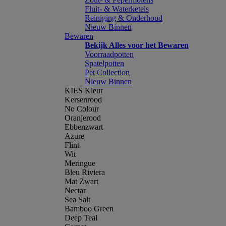
Fluit- & Waterketels
Reiniging & Onderhoud
Nieuw Binnen
Bewaren
Bekijk Alles voor het Bewaren
Voorraadpotten
Spatelpotten
Pet Collection
Nieuw Binnen
KIES Kleur
Kersenrood
No Colour
Oranjerood
Ebbenzwart
Azure
Flint
Wit
Meringue
Bleu Riviera
Mat Zwart
Nectar
Sea Salt
Bamboo Green
Deep Teal