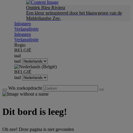
Ontdek Bleu Riviera
Een kleur geïnspireerd door het blauwgroen van de
Middellandse Zee.
Inloggen
Verlanglijstje
Inloggen
Verlanglijstje
Regio
BELGIË
taal
taal
BELGIË
taal
Wis zoekopdracht
Dit bord is leeg!
Oh nee! Deze pagina is niet gevonden