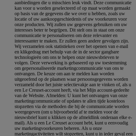
aanbiedingen die u misschien leuk vindt. Deze communicatie
kan voor u worden geselecteerd of op maat worden gemaakt
op basis van de gegevens die we over u hebben, zoals uw
locatie of uw aankoopgeschiedenis of uw voorkeuren voor
onze producten. Wij zullen uw gegevens gebruiken om uw
interesses beter te begrijpen. Dit stelt ons in staat om onze
communicatie te personaliseren om deze relevanter en
interessanter te maken. Er zullen geen andere gevolgen zijn.
Wij verzamelen ook statistieken over het openen van e-mail
en klikgedrag met behulp van de in de sector gangbare
technologieën om ons te helpen onze nieuwsbrieven te
volgen. Deze verwerking is gebaseerd op uw toestemming
om gepersonaliseerde marketingcommunicatie van ons te
ontvangen. De keuze om aan te melden kan worden
uitgeoefend op de plaatsen waar persoonsgegevens worden
verzameld door het juiste selectievakje aan te vinken of, als u
een Le Creuset-account heeft, via het Mijn account-gedeelte
van de Website.
Afmelden
: U kunt het ontvangen van onze
marketingcommunicatie of updates te allen tijde kosteloos
stopzetten via de methoden die bij de communicatie worden
weergegeven (om u bijvoorbeeld af te melden voor de
nieuwsbrief kunt u klikken op de afmeldlink onderaan elke e-
mail). Als u een Le Creuset account hebt, kunt u eenvoudig
uw marketingvoorkeuren beheren. Als u onze
marketingactiviteiten wilt stopzetten, kunt u in ieder geval een