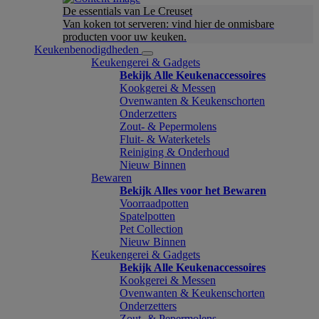
De essentials van Le Creuset
Van koken tot serveren: vind hier de onmisbare
producten voor uw keuken.
Keukenbenodigdheden
Keukengerei & Gadgets
Bekijk Alle Keukenaccessoires
Kookgerei & Messen
Ovenwanten & Keukenschorten
Onderzetters
Zout- & Pepermolens
Fluit- & Waterketels
Reiniging & Onderhoud
Nieuw Binnen
Bewaren
Bekijk Alles voor het Bewaren
Voorraadpotten
Spatelpotten
Pet Collection
Nieuw Binnen
Keukengerei & Gadgets
Bekijk Alle Keukenaccessoires
Kookgerei & Messen
Ovenwanten & Keukenschorten
Onderzetters
Zout- & Pepermolens