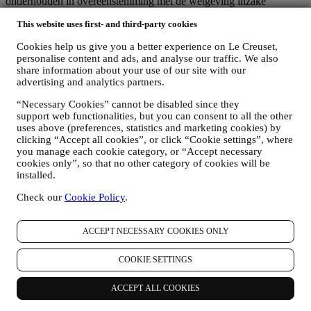
onderhouden in overeenstemming met de wetgeving inzake
gegevensbescherming.
This website uses first- and third-party cookies
5. HOELANG BEWAREN WIJ UW GEGEVENS?
Wij bewaren uw persoonlijke gegevens zolang wij ze nodig hebben
Cookies help us give you a better experience on Le Creuset,
voor de doeleinden waarvoor ze zijn verzameld, waarna ze worden
personalise content and ads, and analyse our traffic. We also
vernietigd of onbruikbaar worden gemaakt. Het kan bijvoorbeeld
share information about your use of our site with our
voorkomen dat wij gegevens over uw aankoop moeten bewaren om
advertising and analytics partners.
te voldoen aan onze wettelijke verplichtingen of om geschillen op te
lossen. Uw Le Creuset-account wordt live gehouden totdat u ons
“Necessary Cookies” cannot be disabled since they
vraagt om deze te annuleren. Wij bewaren uw gegevens om u
support web functionalities, but you can consent to all the other
nieuwsbrieven, marketingcommunicatie en gepersonaliseerde
uses above (preferences, statistics and marketing cookies) by
clicking “Accept all cookies”, or click “Cookie settings”, where
inhoud te bieden zolang u daarmee instemt. Uw persoonsgegevens
you manage each cookie category, or “Accept necessary
die voor marketingdoeleinden worden verzameld, worden
cookies only”, so that no other category of cookies will be
regelmatig gecontroleerd om na te gaan of u nog steeds
installed.
geïnteresseerd bent in het ontvangen van onze
marketingcommunicatie. Na een bepaalde tijd zonder interacties
Check our
Cookie Policy
.
kunnen wij u een bericht sturen om de bevestiging te vragen dat u in
contact wil blijven met ons. Anders zullen wij u geen
marketingcommunicatie meer sturen.
ACCEPT NECESSARY COOKIES ONLY
6. MET WIE KUNNEN WIJ UW GEGEVENS DELEN?
Le Creuset-personeel
– Uw persoonsgegevens worden alleen
COOKIE SETTINGS
verwerkt door onze bevoegde medewerkers of door bevoegde
medewerkers van andere bedrijven binnen de Le Creuset-groep die
ACCEPT ALL COOKIES
ons ondersteunen bij het leveren van de hierboven beschreven
diensten. Als u instemt met de verwerking van uw