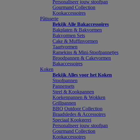
Personaliseer jouw stoofpan
Gourmand Collection
Kookaccessoires
Pâtisserie
Bekijk Alle Bakaccessoires
Bakplaten & Bakvormen
Bakvormen Sets
Cake & Muffinvormen
Taartvormen
Ramekins & Mini-Stoofpannetjes
Broodpannen & Cakevormen
Bakaccessoires
Koken
Bekijk Alles voor het Koken
Stoofpannen
Pannensets
Steel & Kookpannen
Koekenpannen & Wokken
Grillpannen
BBQ Outdoor Collection
Braadsledes & Accessoires
Speciaal Kookgerei
Personaliseer jouw stoofpan
Gourmand Collection
Kookaccessoires