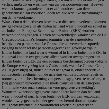
verlies, misbruik en wijziging van uw persoonsgegevens. Hoewel
we niet kunnen garanderen dat er zich nooit een van deze
gebeurtenissen zal voordoen, doen we alle redelijke inspanningen
om dat te voorkomen.
Waar
- Om u de hierboven beschreven diensten te verlenen, kunnen
uw gegevens zowel in als buiten het land waar u woont en zowel in
als buiten de Europese Economische Ruimte (EER) worden
verwerkt of opgeslagen. Gezien het wereldwijde karakter van de Le
Creuset programma's, kunnen sommige van de aangesloten
bedrijven en partners van Le Creuset die als verwerkers optreden,
toegang hebben tot uw persoonsgegevens en gevestigd zijn in
landen buiten het land waar u woont of in landen buiten de EER. In
elk geval kunnen uw gegevens alleen worden overgedragen aan
landen buiten de EER die een adequate bescherming bieden volgens
de Europese wetgeving (zoals Zwitserland, waar Le Creuset Group
AG is gevestigd) of, indien dit niet het geval is, onder specifieke
contractuele regelingen om de naleving van de Europese regels en
normen voor de bescherming van persoonsgegevens te waarborgen
(wij gebruiken bijvoorbeeld de modelclausules van de Europese
Commissie voor onze contracten voor gegevensverwerking).
Wanneer uw persoonsgegevens naar andere landen dan het land
waar u woont of naar landen buiten de EER worden verzonden,
worden uw gegevens in ieder geval beschermd door adequate
veiligheidssystemen, die voortdurend worden bijgewerkt en