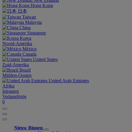
New Zealand
Hong Kong
日本
Taiwan
Malaysia
China
Singapore
Korea
Noord-Amerika
México
Canada
United States
Zuid-Amerika
Brazil
Midden-Oosten
United Arab Emirates
Afrika
Inloggen
Verlanglijstje
0
Nieuw Binnen