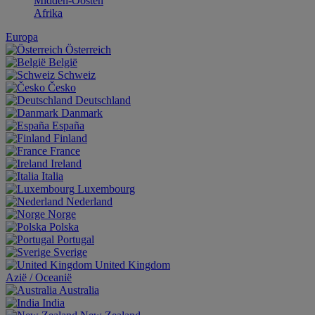
Midden-Oosten
Afrika
Europa
Österreich
België
Schweiz
Česko
Deutschland
Danmark
España
Finland
France
Ireland
Italia
Luxembourg
Nederland
Norge
Polska
Portugal
Sverige
United Kingdom
Aziё / Oceaniё
Australia
India