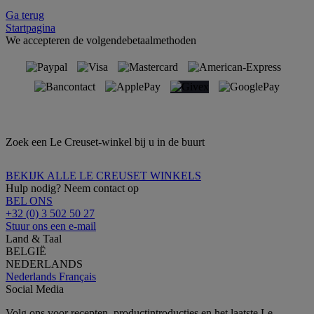
Ga terug
Startpagina
We accepteren de volgendebetaalmethoden
Zoek een Le Creuset-winkel bij u in de buurt
BEKIJK ALLE LE CREUSET WINKELS
Hulp nodig? Neem contact op
BEL ONS
+32 (0) 3 502 50 27
Stuur ons een e-mail
Land & Taal
BELGIË
NEDERLANDS
Nederlands
Français
Social Media
Volg ons voor recepten, productintroducties en het laatste Le