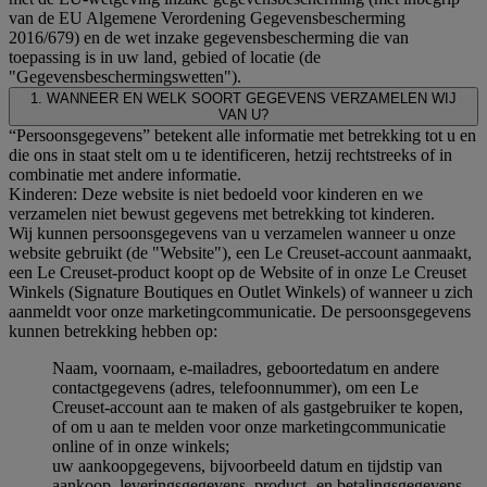
van de EU Algemene Verordening Gegevensbescherming
2016/679) en de wet inzake gegevensbescherming die van
toepassing is in uw land, gebied of locatie (de
"Gegevensbeschermingswetten").
1. WANNEER EN WELK SOORT GEGEVENS VERZAMELEN WIJ
VAN U?
“Persoonsgegevens” betekent alle informatie met betrekking tot u en
die ons in staat stelt om u te identificeren, hetzij rechtstreeks of in
combinatie met andere informatie.
Kinderen: Deze website is niet bedoeld voor kinderen en we
verzamelen niet bewust gegevens met betrekking tot kinderen.
Wij kunnen persoonsgegevens van u verzamelen wanneer u onze
website gebruikt (de "Website"), een Le Creuset-account aanmaakt,
een Le Creuset-product koopt op de Website of in onze Le Creuset
Winkels (Signature Boutiques en Outlet Winkels) of wanneer u zich
aanmeldt voor onze marketingcommunicatie. De persoonsgegevens
kunnen betrekking hebben op:
Naam, voornaam, e-mailadres, geboortedatum en andere
contactgegevens (adres, telefoonnummer), om een Le
Creuset-account aan te maken of als gastgebruiker te kopen,
of om u aan te melden voor onze marketingcommunicatie
online of in onze winkels;
uw aankoopgegevens, bijvoorbeeld datum en tijdstip van
aankoop, leveringsgegevens, product- en betalingsgegevens,