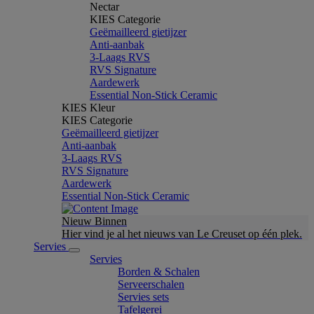
Nectar
KIES Categorie
Geëmailleerd gietijzer
Anti-aanbak
3-Laags RVS
RVS Signature
Aardewerk
Essential Non-Stick Ceramic
KIES Kleur
KIES Categorie
Geëmailleerd gietijzer
Anti-aanbak
3-Laags RVS
RVS Signature
Aardewerk
Essential Non-Stick Ceramic
Nieuw Binnen
Hier vind je al het nieuws van Le Creuset op één plek.
Servies
Servies
Borden & Schalen
Serveerschalen
Servies sets
Tafelgerei