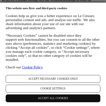
algemene strategie met betrekking tot marketing en
gepersonaliseerde klantervaring; (b) lokale Le Creuset-entiteiten die
This website uses first- and third-party cookies
profiteren van deze strategie en deze uitvoeren, alsmede
Cookies help us give you a better experience on Le Creuset,
onafhankelijk marketingcommunicatie/initiatieven ontwikkelen op
personalise content and ads, and analyse our traffic. We also
lokaal niveau (binnen een bepaald land); (c) beide gezamenlijk
share information about your use of our site with our
beheerders die nodig zijn om de verzoeken van uw betrokkene om
advertising and analytics partners.
rechten af te handelen.
3. WAAROM VERZAMELEN WIJ DEZE GEGEVENS?
“Necessary Cookies” cannot be disabled since they
Wij kunnen uw gegevens verwerken voor de volgende doeleinden:
support web functionalities, but you can consent to all the other
uses above (preferences, statistics and marketing cookies) by
VOOR ONZE WETTELIJKE VERPLICHTINGEN
clicking “Accept all cookies”, or click “Cookie settings”, where
Mogelijk moeten we bepaalde gegevens over u verwerken om
you manage each cookie category, or “Accept necessary
te voldoen aan onze wettelijke verplichtingen en andere
cookies only”, so that no other category of cookies will be
verplichtingen die voortvloeien uit instructies van de overheid.
installed.
OM EEN LE CREUSET-ACCOUNT AAN TE MAKEN
Check our
Cookie Policy
.
We zullen uw gegevens gebruiken om een Le Creuset-
account aan te maken die u toegang geeft tot een reeks
voordelen voor geregistreerde gebruikers, om beter te kunnen
ACCEPT NECESSARY COOKIES ONLY
genieten van onze diensten, zoals sneller afrekenen, meerdere
verzendadressen opslaan, bestellingen bekijken en volgen.
COOKIE SETTINGS
Elke verwerkingsactiviteit is vereist om ons in staat te stellen
deze diensten aan u als Le Creuset-accounthouder te leveren.
OM UW BESTELLINGEN TE BEHEREN EN OM ONZE
ACCEPT ALL COOKIES
PRODUCTEN, DIENSTEN EN ASSISTENTIE AAN U