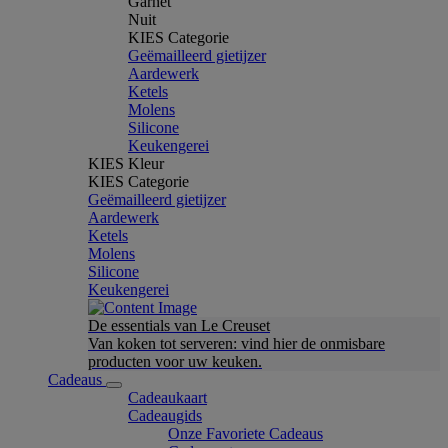
Garnet
Nuit
KIES Categorie
Geëmailleerd gietijzer
Aardewerk
Ketels
Molens
Silicone
Keukengerei
KIES Kleur
KIES Categorie
Geëmailleerd gietijzer
Aardewerk
Ketels
Molens
Silicone
Keukengerei
De essentials van Le Creuset
Van koken tot serveren: vind hier de onmisbare
producten voor uw keuken.
Cadeaus
Cadeaukaart
Cadeaugids
Onze Favoriete Cadeaus