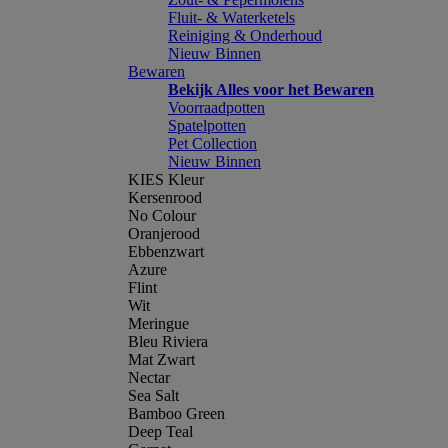
Fluit- & Waterketels
Reiniging & Onderhoud
Nieuw Binnen
Bewaren
Bekijk Alles voor het Bewaren
Voorraadpotten
Spatelpotten
Pet Collection
Nieuw Binnen
KIES Kleur
Kersenrood
No Colour
Oranjerood
Ebbenzwart
Azure
Flint
Wit
Meringue
Bleu Riviera
Mat Zwart
Nectar
Sea Salt
Bamboo Green
Deep Teal