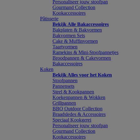
Personaliseer jouw stoofpan
Gourmand Collection
Kookaccessoires
Pâtisserie
Bekijk Alle Bakaccessoires
Bakplaten & Bakvormen
Bakvormen Sets
Cake & Muffinvormen
Taartvormen
Ramekins & Mini-Stoofpannetjes
Broodpannen & Cakevormen
Bakaccessoires
Koken
Bekijk Alles voor het Koken
Stoofpannen
Pannensets
Steel & Kookpannen
Koekenpannen & Wokken
Grillpannen
BBQ Outdoor Collection
Braadsledes & Accessoires
Speciaal Kookgerei
Personaliseer jouw stoofpan
Gourmand Collection
Kookaccessoires