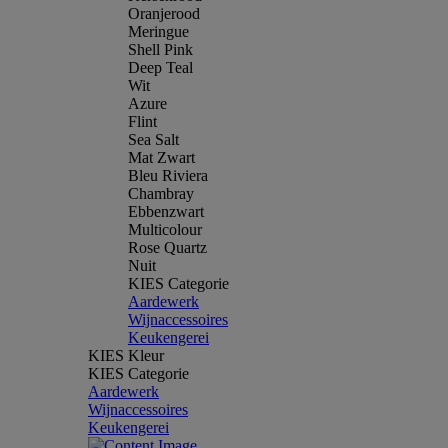
Oranjerood
Meringue
Shell Pink
Deep Teal
Wit
Azure
Flint
Sea Salt
Mat Zwart
Bleu Riviera
Chambray
Ebbenzwart
Multicolour
Rose Quartz
Nuit
KIES Categorie
Aardewerk
Wijnaccessoires
Keukengerei
KIES Kleur
KIES Categorie
Aardewerk
Wijnaccessoires
Keukengerei