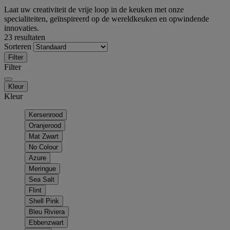
Laat uw creativiteit de vrije loop in de keuken met onze
specialiteiten, geïnspireerd op de wereldkeuken en opwindende
innovaties.
23 resultaten
Sorteren
Filter
Filter
Kleur
Kleur
Kersenrood
Oranjerood
Mat Zwart
No Colour
Azure
Meringue
Sea Salt
Flint
Shell Pink
Bleu Riviera
Ebbenzwart