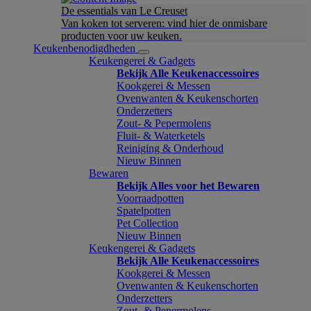
De essentials van Le Creuset
Van koken tot serveren: vind hier de onmisbare
producten voor uw keuken.
Keukenbenodigdheden
Keukengerei & Gadgets
Bekijk Alle Keukenaccessoires
Kookgerei & Messen
Ovenwanten & Keukenschorten
Onderzetters
Zout- & Pepermolens
Fluit- & Waterketels
Reiniging & Onderhoud
Nieuw Binnen
Bewaren
Bekijk Alles voor het Bewaren
Voorraadpotten
Spatelpotten
Pet Collection
Nieuw Binnen
Keukengerei & Gadgets
Bekijk Alle Keukenaccessoires
Kookgerei & Messen
Ovenwanten & Keukenschorten
Onderzetters
Zout- & Pepermolens