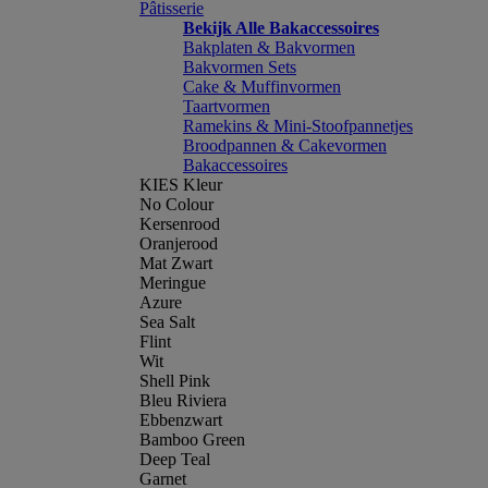
Pâtisserie
Bekijk Alle Bakaccessoires
Bakplaten & Bakvormen
Bakvormen Sets
Cake & Muffinvormen
Taartvormen
Ramekins & Mini-Stoofpannetjes
Broodpannen & Cakevormen
Bakaccessoires
KIES Kleur
No Colour
Kersenrood
Oranjerood
Mat Zwart
Meringue
Azure
Sea Salt
Flint
Wit
Shell Pink
Bleu Riviera
Ebbenzwart
Bamboo Green
Deep Teal
Garnet