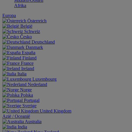
Midden-Oosten
Afrika
Europa
Österreich
België
Schweiz
Česko
Deutschland
Danmark
España
Finland
France
Ireland
Italia
Luxembourg
Nederland
Norge
Polska
Portugal
Sverige
United Kingdom
Aziё / Oceaniё
Australia
India