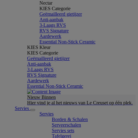
Nectar
KIES Categorie
Geëmailleerd gietijzer
Anti-aanbak
3-Laags RVS
RVS Signature
Aardewerk
Essential Non-Stick Ceramic
KIES Kleur
KIES Categorie
Geëmailleerd gietijzer
Anti-aanbak
3-Laags RVS
RVS Signature
Aardewerk
Essential Non-Stick Ceramic
Nieuw Binnen
Hier vind je al het nieuws van Le Creuset op één plek.
Servies
Servies
Borden & Schalen
Serveerschalen
Servies sets
Tafelgerei