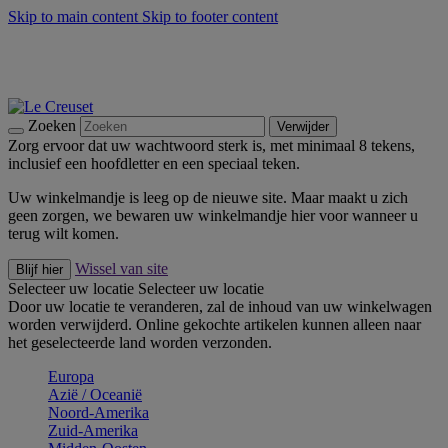
Skip to main content
Skip to footer content
Zomerse buitenmomenten met de BBQ Outdoor Collectie &
Thyme -
Shop Nu
De essentials van Le Creuset -
Ontdek Nu
Nieuwsbrieven: Registreer en bespaar 10%! -
Schrijf je nu in
Zoeken
Verwijder
Zorg ervoor dat uw wachtwoord sterk is, met minimaal 8 tekens,
inclusief een hoofdletter en een speciaal teken.
Uw winkelmandje is leeg op de nieuwe site. Maar maakt u zich
geen zorgen, we bewaren uw winkelmandje hier voor wanneer u
terug wilt komen.
Wissel van site
Blijf hier
Selecteer uw locatie
Selecteer uw locatie
Door uw locatie te veranderen, zal de inhoud van uw winkelwagen
worden verwijderd. Online gekochte artikelen kunnen alleen naar
het geselecteerde land worden verzonden.
Europa
Aziё / Oceaniё
Noord-Amerika
Zuid-Amerika