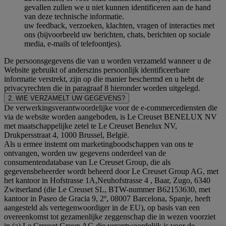
gevallen zullen we u niet kunnen identificeren aan de hand
van deze technische informatie.
uw feedback, verzoeken, klachten, vragen of interacties met
ons (bijvoorbeeld uw berichten, chats, berichten op sociale
media, e-mails of telefoontjes).
De persoonsgegevens die van u worden verzameld wanneer u de
Website gebruikt of anderszins persoonlijk identificeerbare
informatie verstrekt, zijn op die manier beschermd en u hebt de
privacyrechten die in paragraaf 8 hieronder worden uitgelegd.
2. WIE VERZAMELT UW GEGEVENS?
De verwerkingsverantwoordelijke voor de e-commercediensten die
via de website worden aangeboden, is Le Creuset BENELUX NV
met maatschappelijke zetel te Le Creuset Benelux NV,
Drukpersstraat 4, 1000 Brussel, België.
Als u ermee instemt om marketingboodschappen van ons te
ontvangen, worden uw gegevens onderdeel van de
consumentendatabase van Le Creuset Group, die als
gegevensbeheerder wordt beheerd door Le Creuset Group AG, met
het kantoor in Hofstrasse 1A,Neuhofstrasse 4 , Baar, Zugo, 6340
Zwitserland (die Le Creuset SL, BTW-nummer B62153630, met
kantoor in Paseo de Gracia 9, 2º, 08007 Barcelona, Spanje, heeft
aangesteld als vertegenwoordiger in de EU), op basis van een
overeenkomst tot gezamenlijke zeggenschap die in wezen voorziet
in (a) Le Creuset Group AG die verantwoordelijk is voor de