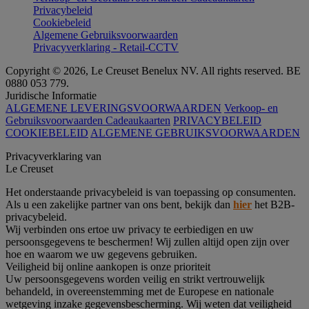
Privacybeleid
Cookiebeleid
Algemene Gebruiksvoorwaarden
Privacyverklaring - Retail-CCTV
Copyright © 2026, Le Creuset Benelux NV. All rights reserved. BE
0880 053 779.
Juridische Informatie
ALGEMENE LEVERINGSVOORWAARDEN
Verkoop- en
Gebruiksvoorwaarden Cadeaukaarten
PRIVACYBELEID
COOKIEBELEID
ALGEMENE GEBRUIKSVOORWAARDEN
Privacyverklaring van
Le Creuset
Het onderstaande privacybeleid is van toepassing op consumenten.
Als u een zakelijke partner van ons bent, bekijk dan
hier
het B2B-
privacybeleid.
Wij verbinden ons ertoe uw privacy te eerbiedigen en uw
persoonsgegevens te beschermen! Wij zullen altijd open zijn over
hoe en waarom we uw gegevens gebruiken.
Veiligheid bij online aankopen is onze prioriteit
Uw persoonsgegevens worden veilig en strikt vertrouwelijk
behandeld, in overeenstemming met de Europese en nationale
wetgeving inzake gegevensbescherming. Wij weten dat veiligheid