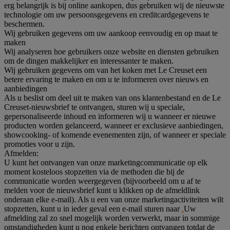
erg belangrijk is bij online aankopen, dus gebruiken wij de nieuwste
technologie om uw persoonsgegevens en creditcardgegevens te
beschermen.
Wij gebruiken gegevens om uw aankoop eenvoudig en op maat te
maken
Wij analyseren hoe gebruikers onze website en diensten gebruiken
om de dingen makkelijker en interessanter te maken.
Wij gebruiken gegevens om van het koken met Le Creuset een
betere ervaring te maken en om u te informeren over nieuws en
aanbiedingen
Als u beslist om deel uit te maken van ons klantenbestand en de Le
Creuset-nieuwsbrief te ontvangen, sturen wij u speciale,
gepersonaliseerde inhoud en informeren wij u wanneer er nieuwe
producten worden gelanceerd, wanneer er exclusieve aanbiedingen,
showcooking- of komende evenementen zijn, of wanneer er speciale
promoties voor u zijn.
Afmelden:
U kunt het ontvangen van onze marketingcommunicatie op elk
moment kosteloos stopzetten via de methoden die bij de
communicatie worden weergegeven (bijvoorbeeld om u af te
melden voor de nieuwsbrief kunt u klikken op de afmeldlink
onderaan elke e-mail). Als u een van onze marketingactiviteiten wilt
stopzetten, kunt u in ieder geval een e-mail sturen naar
.
Uw
afmelding zal zo snel mogelijk worden verwerkt, maar in sommige
omstandigheden kunt u nog enkele berichten ontvangen totdat de