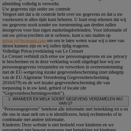
afmelding volledig is verwerkt.
Uw gegevens zijn onder uw controle
Vergeet niet dat u de controle hebt over uw gegevens en dat u uw
voorkeuren te allen tijde kunt beheren. U kunt erop rekenen dat wij
uw gegevens nooit zonder uw toestemming aan derden zullen
doorgeven voor hun eigen marketingdoeleinden. Voor informatie of
om uw privacyrechten uit te oefenen, kunt u ons mailen op
privacy@lecreuset.com
om ons te laten weten waar wij u mee van
dienst kunnen zijn en wij zullen tijdig reageren.
Volledige Privacyverklaring van Le Creuset
Le Creuset verbindt zich ertoe uw persoonsgegevens en uw privacy
te beschermen en in deze verklaring wordt uitgelegd hoe wij uw
persoonsgegevens verzamelen en verwerken in overeenstemming
met de EU-wetgeving inzake gegevensbescherming (met inbegrip
van de EU Algemene Verordening Gegevensbescherming
2016/679) en de wet inzake gegevensbescherming die van
toepassing is in uw land, gebied of locatie (de
"Gegevensbeschermingswetten").
1. WANNEER EN WELK SOORT GEGEVENS VERZAMELEN WIJ
VAN U?
“Persoonsgegevens” betekent alle informatie met betrekking tot u en
die ons in staat stelt om u te identificeren, hetzij rechtstreeks of in
combinatie met andere informatie.
Kinderen: Deze website is niet bedoeld voor kinderen en we
verzamelen niet bewust gegevens met betrekking tot kinderen.