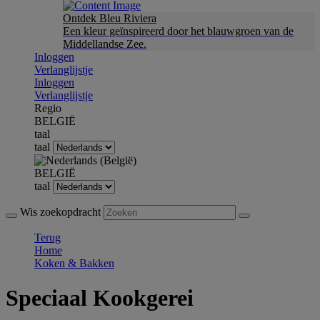
Ontdek Bleu Riviera
Een kleur geïnspireerd door het blauwgroen van de
Middellandse Zee.
Inloggen
Verlanglijstje
Inloggen
Verlanglijstje
Regio
BELGIË
taal
taal
BELGIË
taal
Wis zoekopdracht
Terug
Home
Koken & Bakken
Speciaal Kookgerei