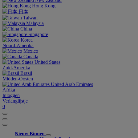
New Zealand
Hong Kong
日本
Taiwan
Malaysia
China
Singapore
Korea
Noord-Amerika
México
Canada
United States
Zuid-Amerika
Brazil
Midden-Oosten
United Arab Emirates
Afrika
Inloggen
Verlanglijstje
0
Nieuw Binnen