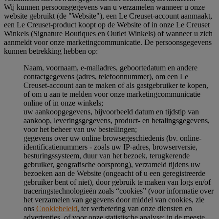
Wij kunnen persoonsgegevens van u verzamelen wanneer u onze
website gebruikt (de "Website"), een Le Creuset-account aanmaakt,
een Le Creuset-product koopt op de Website of in onze Le Creuset
Winkels (Signature Boutiques en Outlet Winkels) of wanneer u zich
aanmeldt voor onze marketingcommunicatie. De persoonsgegevens
kunnen betrekking hebben op:
Naam, voornaam, e-mailadres, geboortedatum en andere
contactgegevens (adres, telefoonnummer), om een Le
Creuset-account aan te maken of als gastgebruiker te kopen,
of om u aan te melden voor onze marketingcommunicatie
online of in onze winkels;
uw aankoopgegevens, bijvoorbeeld datum en tijdstip van
aankoop, leveringsgegevens, product- en betalingsgegevens,
voor het beheer van uw bestellingen;
gegevens over uw online browsegeschiedenis (bv. online-
identificatienummers - zoals uw IP-adres, browserversie,
besturingssysteem, duur van het bezoek, terugkerende
gebruiker, geografische oorsprong), verzameld tijdens uw
bezoeken aan de Website (ongeacht of u een geregistreerde
gebruiker bent of niet), door gebruik te maken van logs en/of
traceringstechnologieën zoals “cookies” (voor informatie over
het verzamelen van gegevens door middel van cookies, zie
ons
Cookiebeleid
, ter verbetering van onze diensten en
advertenties, of voor onze statistische analyse; in de meeste