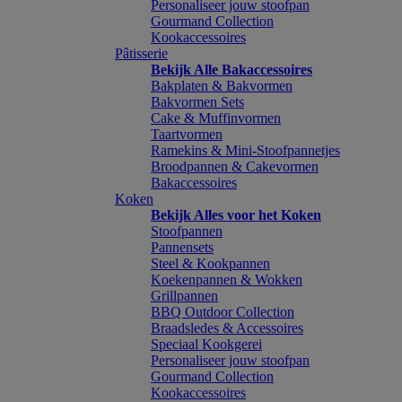
Personaliseer jouw stoofpan
Gourmand Collection
Kookaccessoires
Pâtisserie
Bekijk Alle Bakaccessoires
Bakplaten & Bakvormen
Bakvormen Sets
Cake & Muffinvormen
Taartvormen
Ramekins & Mini-Stoofpannetjes
Broodpannen & Cakevormen
Bakaccessoires
Koken
Bekijk Alles voor het Koken
Stoofpannen
Pannensets
Steel & Kookpannen
Koekenpannen & Wokken
Grillpannen
BBQ Outdoor Collection
Braadsledes & Accessoires
Speciaal Kookgerei
Personaliseer jouw stoofpan
Gourmand Collection
Kookaccessoires