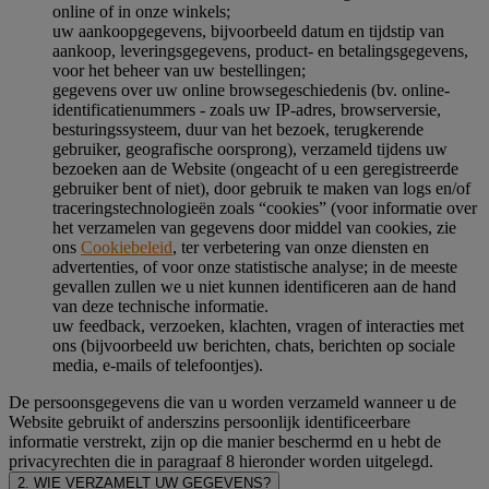
online of in onze winkels;
uw aankoopgegevens, bijvoorbeeld datum en tijdstip van
aankoop, leveringsgegevens, product- en betalingsgegevens,
voor het beheer van uw bestellingen;
gegevens over uw online browsegeschiedenis (bv. online-
identificatienummers - zoals uw IP-adres, browserversie,
besturingssysteem, duur van het bezoek, terugkerende
gebruiker, geografische oorsprong), verzameld tijdens uw
bezoeken aan de Website (ongeacht of u een geregistreerde
gebruiker bent of niet), door gebruik te maken van logs en/of
traceringstechnologieën zoals “cookies” (voor informatie over
het verzamelen van gegevens door middel van cookies, zie
ons
Cookiebeleid
, ter verbetering van onze diensten en
advertenties, of voor onze statistische analyse; in de meeste
gevallen zullen we u niet kunnen identificeren aan de hand
van deze technische informatie.
uw feedback, verzoeken, klachten, vragen of interacties met
ons (bijvoorbeeld uw berichten, chats, berichten op sociale
media, e-mails of telefoontjes).
De persoonsgegevens die van u worden verzameld wanneer u de
Website gebruikt of anderszins persoonlijk identificeerbare
informatie verstrekt, zijn op die manier beschermd en u hebt de
privacyrechten die in paragraaf 8 hieronder worden uitgelegd.
2. WIE VERZAMELT UW GEGEVENS?