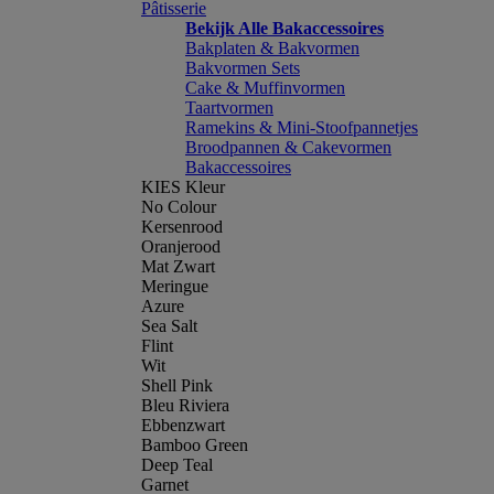
Pâtisserie
Bekijk Alle Bakaccessoires
Bakplaten & Bakvormen
Bakvormen Sets
Cake & Muffinvormen
Taartvormen
Ramekins & Mini-Stoofpannetjes
Broodpannen & Cakevormen
Bakaccessoires
KIES Kleur
No Colour
Kersenrood
Oranjerood
Mat Zwart
Meringue
Azure
Sea Salt
Flint
Wit
Shell Pink
Bleu Riviera
Ebbenzwart
Bamboo Green
Deep Teal
Garnet