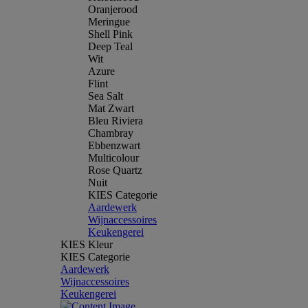
Oranjerood
Meringue
Shell Pink
Deep Teal
Wit
Azure
Flint
Sea Salt
Mat Zwart
Bleu Riviera
Chambray
Ebbenzwart
Multicolour
Rose Quartz
Nuit
KIES Categorie
Aardewerk
Wijnaccessoires
Keukengerei
KIES Kleur
KIES Categorie
Aardewerk
Wijnaccessoires
Keukengerei