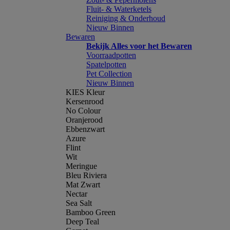
Fluit- & Waterketels
Reiniging & Onderhoud
Nieuw Binnen
Bewaren
Bekijk Alles voor het Bewaren
Voorraadpotten
Spatelpotten
Pet Collection
Nieuw Binnen
KIES Kleur
Kersenrood
No Colour
Oranjerood
Ebbenzwart
Azure
Flint
Wit
Meringue
Bleu Riviera
Mat Zwart
Nectar
Sea Salt
Bamboo Green
Deep Teal