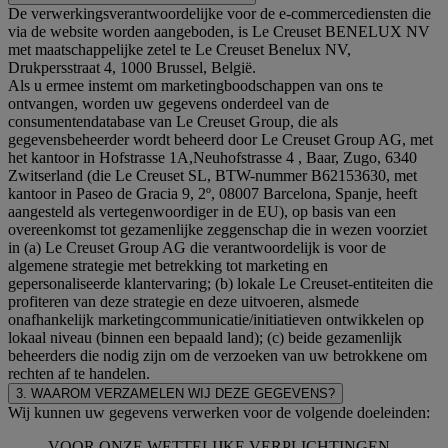
De verwerkingsverantwoordelijke voor de e-commercediensten die
via de website worden aangeboden, is Le Creuset BENELUX NV
met maatschappelijke zetel te Le Creuset Benelux NV,
Drukpersstraat 4, 1000 Brussel, België.
Als u ermee instemt om marketingboodschappen van ons te
ontvangen, worden uw gegevens onderdeel van de
consumentendatabase van Le Creuset Group, die als
gegevensbeheerder wordt beheerd door Le Creuset Group AG, met
het kantoor in Hofstrasse 1A,Neuhofstrasse 4 , Baar, Zugo, 6340
Zwitserland (die Le Creuset SL, BTW-nummer B62153630, met
kantoor in Paseo de Gracia 9, 2º, 08007 Barcelona, Spanje, heeft
aangesteld als vertegenwoordiger in de EU), op basis van een
overeenkomst tot gezamenlijke zeggenschap die in wezen voorziet
in (a) Le Creuset Group AG die verantwoordelijk is voor de
algemene strategie met betrekking tot marketing en
gepersonaliseerde klantervaring; (b) lokale Le Creuset-entiteiten die
profiteren van deze strategie en deze uitvoeren, alsmede
onafhankelijk marketingcommunicatie/initiatieven ontwikkelen op
lokaal niveau (binnen een bepaald land); (c) beide gezamenlijk
beheerders die nodig zijn om de verzoeken van uw betrokkene om
rechten af te handelen.
3. WAAROM VERZAMELEN WIJ DEZE GEGEVENS?
Wij kunnen uw gegevens verwerken voor de volgende doeleinden:
VOOR ONZE WETTELIJKE VERPLICHTINGEN