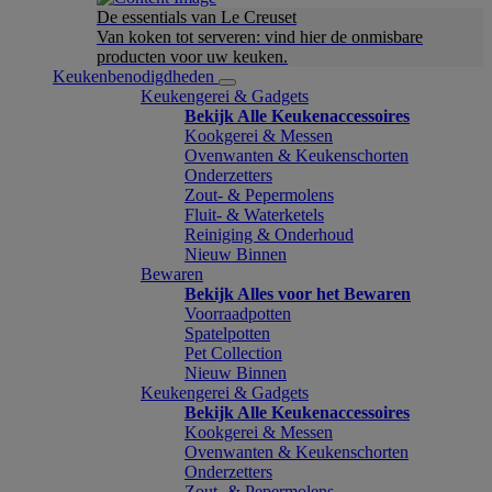
De essentials van Le Creuset
Van koken tot serveren: vind hier de onmisbare
producten voor uw keuken.
Keukenbenodigdheden
Keukengerei & Gadgets
Bekijk Alle Keukenaccessoires
Kookgerei & Messen
Ovenwanten & Keukenschorten
Onderzetters
Zout- & Pepermolens
Fluit- & Waterketels
Reiniging & Onderhoud
Nieuw Binnen
Bewaren
Bekijk Alles voor het Bewaren
Voorraadpotten
Spatelpotten
Pet Collection
Nieuw Binnen
Keukengerei & Gadgets
Bekijk Alle Keukenaccessoires
Kookgerei & Messen
Ovenwanten & Keukenschorten
Onderzetters
Zout- & Pepermolens