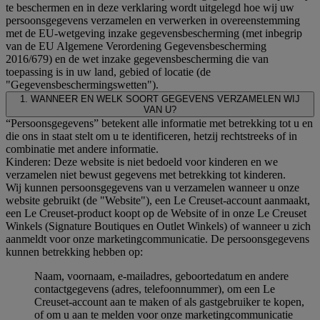
te beschermen en in deze verklaring wordt uitgelegd hoe wij uw
persoonsgegevens verzamelen en verwerken in overeenstemming
met de EU-wetgeving inzake gegevensbescherming (met inbegrip
van de EU Algemene Verordening Gegevensbescherming
2016/679) en de wet inzake gegevensbescherming die van
toepassing is in uw land, gebied of locatie (de
"Gegevensbeschermingswetten").
1. WANNEER EN WELK SOORT GEGEVENS VERZAMELEN WIJ
VAN U?
“Persoonsgegevens” betekent alle informatie met betrekking tot u en
die ons in staat stelt om u te identificeren, hetzij rechtstreeks of in
combinatie met andere informatie.
Kinderen: Deze website is niet bedoeld voor kinderen en we
verzamelen niet bewust gegevens met betrekking tot kinderen.
Wij kunnen persoonsgegevens van u verzamelen wanneer u onze
website gebruikt (de "Website"), een Le Creuset-account aanmaakt,
een Le Creuset-product koopt op de Website of in onze Le Creuset
Winkels (Signature Boutiques en Outlet Winkels) of wanneer u zich
aanmeldt voor onze marketingcommunicatie. De persoonsgegevens
kunnen betrekking hebben op:
Naam, voornaam, e-mailadres, geboortedatum en andere
contactgegevens (adres, telefoonnummer), om een Le
Creuset-account aan te maken of als gastgebruiker te kopen,
of om u aan te melden voor onze marketingcommunicatie