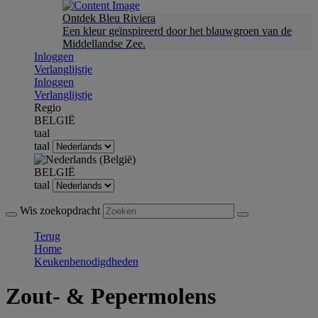
Ontdek Bleu Riviera
Een kleur geïnspireerd door het blauwgroen van de
Middellandse Zee.
Inloggen
Verlanglijstje
Inloggen
Verlanglijstje
Regio
BELGIË
taal
taal
BELGIË
taal
Wis zoekopdracht
Terug
Home
Keukenbenodigdheden
Zout- & Pepermolens