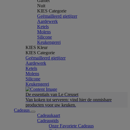
Garnet
Nuit
KIES Categorie
Geëmailleerd gietijzer
Aardewerk
Ketels
Molens
Silicone
Keukengerei
KIES Kleur
KIES Categorie
Geëmailleerd gietijzer
Aardewerk
Ketels
Molens
Silicone
Keukengerei
De essentials van Le Creuset
Van koken tot serveren: vind hier de onmisbare
producten voor uw keuken.
Cadeaus
Cadeaukaart
Cadeaugids
Onze Favoriete Cadeaus