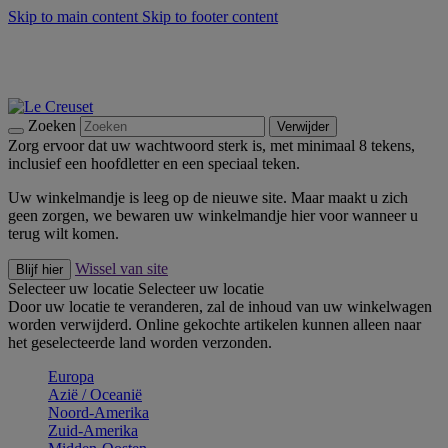
Skip to main content
Skip to footer content
Zomerse buitenmomenten met de BBQ Outdoor Collectie &
Thyme -
Shop Nu
De essentials van Le Creuset -
Ontdek Nu
Nieuwsbrieven: Registreer en bespaar 10%! -
Schrijf je nu in
Zoeken
Verwijder
Zorg ervoor dat uw wachtwoord sterk is, met minimaal 8 tekens,
inclusief een hoofdletter en een speciaal teken.
Uw winkelmandje is leeg op de nieuwe site. Maar maakt u zich
geen zorgen, we bewaren uw winkelmandje hier voor wanneer u
terug wilt komen.
Wissel van site
Blijf hier
Selecteer uw locatie
Selecteer uw locatie
Door uw locatie te veranderen, zal de inhoud van uw winkelwagen
worden verwijderd. Online gekochte artikelen kunnen alleen naar
het geselecteerde land worden verzonden.
Europa
Aziё / Oceaniё
Noord-Amerika
Zuid-Amerika