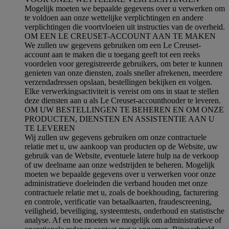
Mogelijk moeten we bepaalde gegevens over u verwerken om
te voldoen aan onze wettelijke verplichtingen en andere
verplichtingen die voortvloeien uit instructies van de overheid.
OM EEN LE CREUSET-ACCOUNT AAN TE MAKEN
We zullen uw gegevens gebruiken om een Le Creuset-
account aan te maken die u toegang geeft tot een reeks
voordelen voor geregistreerde gebruikers, om beter te kunnen
genieten van onze diensten, zoals sneller afrekenen, meerdere
verzendadressen opslaan, bestellingen bekijken en volgen.
Elke verwerkingsactiviteit is vereist om ons in staat te stellen
deze diensten aan u als Le Creuset-accounthouder te leveren.
OM UW BESTELLINGEN TE BEHEREN EN OM ONZE
PRODUCTEN, DIENSTEN EN ASSISTENTIE AAN U
TE LEVEREN
Wij zullen uw gegevens gebruiken om onze contractuele
relatie met u, uw aankoop van producten op de Website, uw
gebruik van de Website, eventuele latere hulp na de verkoop
of uw deelname aan onze wedstrijden te beheren. Mogelijk
moeten we bepaalde gegevens over u verwerken voor onze
administratieve doeleinden die verband houden met onze
contractuele relatie met u, zoals de boekhouding, facturering
en controle, verificatie van betaalkaarten, fraudescreening,
veiligheid, beveiliging, systeemtests, onderhoud en statistische
analyse. Af en toe moeten we mogelijk om administratieve of