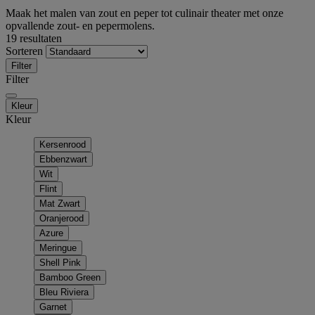
Maak het malen van zout en peper tot culinair theater met onze
opvallende zout- en pepermolens.
19 resultaten
Sorteren
Filter
Filter
Kleur
Kleur
Kersenrood
Ebbenzwart
Wit
Flint
Mat Zwart
Oranjerood
Azure
Meringue
Shell Pink
Bamboo Green
Bleu Riviera
Garnet