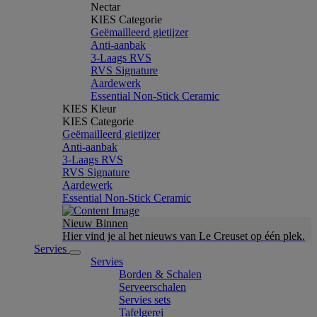
Nectar
KIES Categorie
Geëmailleerd gietijzer
Anti-aanbak
3-Laags RVS
RVS Signature
Aardewerk
Essential Non-Stick Ceramic
KIES Kleur
KIES Categorie
Geëmailleerd gietijzer
Anti-aanbak
3-Laags RVS
RVS Signature
Aardewerk
Essential Non-Stick Ceramic
Nieuw Binnen
Hier vind je al het nieuws van Le Creuset op één plek.
Servies
Servies
Borden & Schalen
Serveerschalen
Servies sets
Tafelgerei