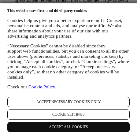
operationele redenen contact met u opnemen. Bijvoorbeeld
om u een bevestiging van uw aankoop te sturen. We zullen
This website uses first- and third-party cookies
uw persoonsgegevens ook gebruiken om uw verzoeken te
beantwoorden die via onze Websiteformulieren of andere
Cookies help us give you a better experience on Le Creuset,
kanalen worden verzonden. Deze verwerkingsactiviteit is
personalise content and ads, and analyse our traffic. We also
vereist om ons in staat te stellen onze diensten aan u te
share information about your use of our site with our
leveren. Wij kunnen uw gegevens verwerken op basis van
advertising and analytics partners.
ons legitiem belang (naar behoren rekening houdend met uw
rechten en vrijheden) om u opvolg-e-mails te sturen in het
“Necessary Cookies” cannot be disabled since they
geval u artikelen aan onze online winkelwagen hebt
support web functionalities, but you can consent to all the other
toegevoegd zonder de aankoop af te ronden. Als u de
uses above (preferences, statistics and marketing cookies) by
aankoop niet binnen een bepaalde periode afrondt, worden er
clicking “Accept all cookies”, or click “Cookie settings”, where
geen verdere opvolgingsberichten verzonden.
you manage each cookie category, or “Accept necessary
OM U TE INFORMEREN OVER NIEUWS OF
cookies only”, so that no other category of cookies will be
AANBIEDINGEN VAN LE CREUSET-PRODUCTEN
installed.
Als u ermee hebt ingestemd dat wij dit doen (bijvoorbeeld
Check our
Cookie Policy
.
door u aan te melden voor onze nieuwsbrief wanneer u een
account aanmaakt op de Website), dan zullen wij u
gepersonaliseerde marketingcommunicatie en nieuws sturen
ACCEPT NECESSARY COOKIES ONLY
over initiatieven met betrekking tot Le Creuset die worden
gepromoot door de dochterondernemingen van de groep, en
COOKIE SETTINGS
lokale filialen en partners, die ook afhangen van uw
voorkeuren. Wij zullen contact met u opnemen via e-mail, sms
of sociale media, maar ook via geautomatiseerde middelen.
ACCEPT ALL COOKIES
Dergelijke communicatie zal betrekking hebben op Le