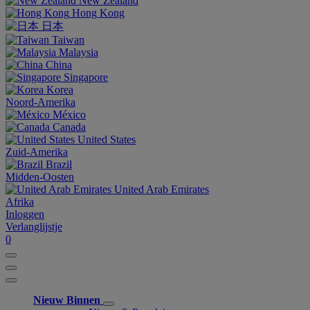
New Zealand
Hong Kong
日本
Taiwan
Malaysia
China
Singapore
Korea
Noord-Amerika
México
Canada
United States
Zuid-Amerika
Brazil
Midden-Oosten
United Arab Emirates
Afrika
Inloggen
Verlanglijstje
0
Nieuw Binnen