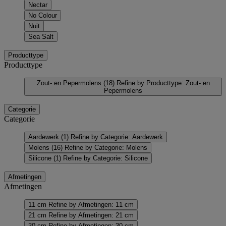
Nectar
No Colour
Nuit
Sea Salt
Producttype
Producttype
Zout- en Pepermolens
(18)
Refine by Producttype: Zout- en
Pepermolens
Categorie
Categorie
Aardewerk
(1)
Refine by Categorie: Aardewerk
Molens
(16)
Refine by Categorie: Molens
Silicone
(1)
Refine by Categorie: Silicone
Afmetingen
Afmetingen
11 cm
Refine by Afmetingen: 11 cm
21 cm
Refine by Afmetingen: 21 cm
30 cm
Refine by Afmetingen: 30 cm