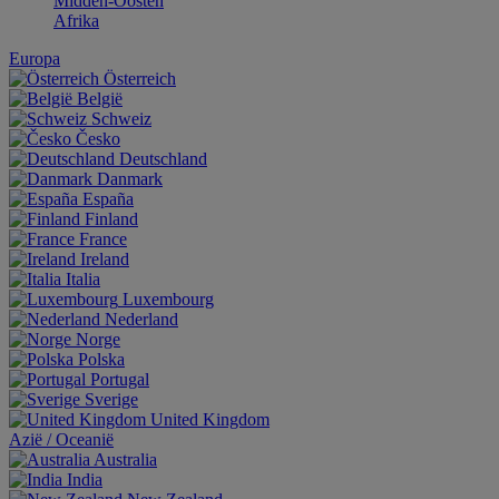
Midden-Oosten
Afrika
Europa
Österreich
België
Schweiz
Česko
Deutschland
Danmark
España
Finland
France
Ireland
Italia
Luxembourg
Nederland
Norge
Polska
Portugal
Sverige
United Kingdom
Aziё / Oceaniё
Australia
India