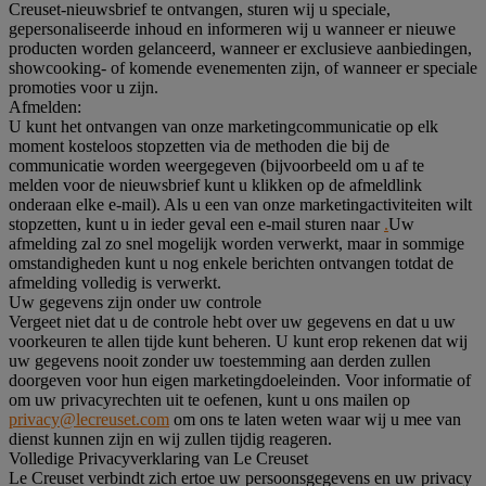
Creuset-nieuwsbrief te ontvangen, sturen wij u speciale,
gepersonaliseerde inhoud en informeren wij u wanneer er nieuwe
producten worden gelanceerd, wanneer er exclusieve aanbiedingen,
showcooking- of komende evenementen zijn, of wanneer er speciale
promoties voor u zijn.
Afmelden:
U kunt het ontvangen van onze marketingcommunicatie op elk
moment kosteloos stopzetten via de methoden die bij de
communicatie worden weergegeven (bijvoorbeeld om u af te
melden voor de nieuwsbrief kunt u klikken op de afmeldlink
onderaan elke e-mail). Als u een van onze marketingactiviteiten wilt
stopzetten, kunt u in ieder geval een e-mail sturen naar
.
Uw
afmelding zal zo snel mogelijk worden verwerkt, maar in sommige
omstandigheden kunt u nog enkele berichten ontvangen totdat de
afmelding volledig is verwerkt.
Uw gegevens zijn onder uw controle
Vergeet niet dat u de controle hebt over uw gegevens en dat u uw
voorkeuren te allen tijde kunt beheren. U kunt erop rekenen dat wij
uw gegevens nooit zonder uw toestemming aan derden zullen
doorgeven voor hun eigen marketingdoeleinden. Voor informatie of
om uw privacyrechten uit te oefenen, kunt u ons mailen op
privacy@lecreuset.com
om ons te laten weten waar wij u mee van
dienst kunnen zijn en wij zullen tijdig reageren.
Volledige Privacyverklaring van Le Creuset
Le Creuset verbindt zich ertoe uw persoonsgegevens en uw privacy