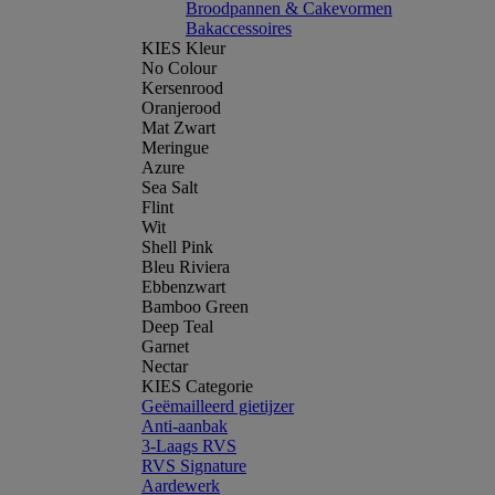
Broodpannen & Cakevormen
Bakaccessoires
KIES Kleur
No Colour
Kersenrood
Oranjerood
Mat Zwart
Meringue
Azure
Sea Salt
Flint
Wit
Shell Pink
Bleu Riviera
Ebbenzwart
Bamboo Green
Deep Teal
Garnet
Nectar
KIES Categorie
Geëmailleerd gietijzer
Anti-aanbak
3-Laags RVS
RVS Signature
Aardewerk