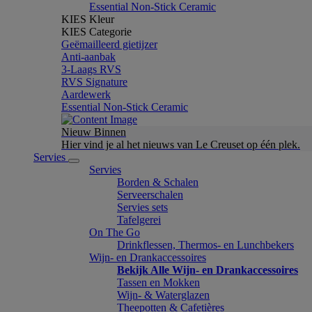
Essential Non-Stick Ceramic
KIES Kleur
KIES Categorie
Geëmailleerd gietijzer
Anti-aanbak
3-Laags RVS
RVS Signature
Aardewerk
Essential Non-Stick Ceramic
Nieuw Binnen
Hier vind je al het nieuws van Le Creuset op één plek.
Servies
Servies
Borden & Schalen
Serveerschalen
Servies sets
Tafelgerei
On The Go
Drinkflessen, Thermos- en Lunchbekers
Wijn- en Drankaccessoires
Bekijk Alle Wijn- en Drankaccessoires
Tassen en Mokken
Wijn- & Waterglazen
Theepotten & Cafetières