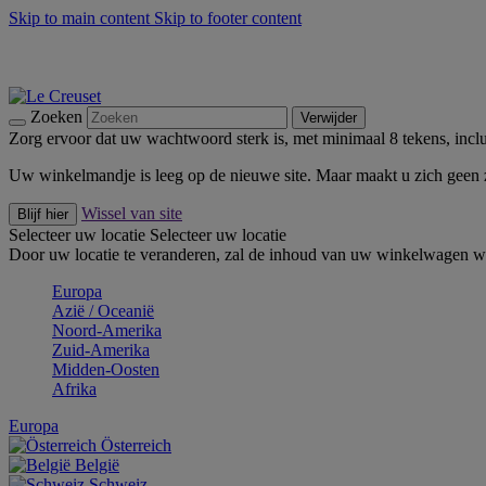
Skip to main content
Skip to footer content
Zomerse buitenmomenten met de BBQ Outdoor Collectie & Thy
De essentials van Le Creuset -
Ontdek Nu
Nieuwsbrieven: Registreer en bespaar 10%! -
Schrijf je nu in
Zoeken
Verwijder
Zorg ervoor dat uw wachtwoord sterk is, met minimaal 8 tekens, inclus
Uw winkelmandje is leeg op de nieuwe site. Maar maakt u zich geen
Wissel van site
Blijf hier
Selecteer uw locatie
Selecteer uw locatie
Door uw locatie te veranderen, zal de inhoud van uw winkelwagen wo
Europa
Aziё / Oceaniё
Noord-Amerika
Zuid-Amerika
Midden-Oosten
Afrika
Europa
Österreich
België
Schweiz