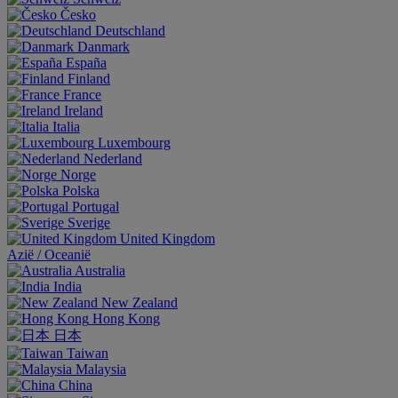
Česko
Deutschland
Danmark
España
Finland
France
Ireland
Italia
Luxembourg
Nederland
Norge
Polska
Portugal
Sverige
United Kingdom
Aziё / Oceaniё
Australia
India
New Zealand
Hong Kong
日本
Taiwan
Malaysia
China