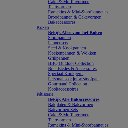
Cake & Muffinvormen
Taartvormen
Ramekins & Mini-Stoofpannetjes
Broodpannen & Cakevormen
Bakaccessoires
Koken
Bekijk Alles voor het Koken
Stoofpannen
Pannensets
Steel & Kookpannen
Koekenpannen & Wokken
Grillpannen
BBQ Outdoor Collection
Braadsledes & Accessoires
Speciaal Kookgerei
Personaliseer jouw stoofpan
Gourmand Collection
Kookaccessoires
Pâtisserie
Bekijk Alle Bakaccessoires
Bakplaten & Bakvormen
Bakvormen Sets
Cake & Muffinvormen
Taartvormen
Ramekins & Mini-Stoofpannetjes