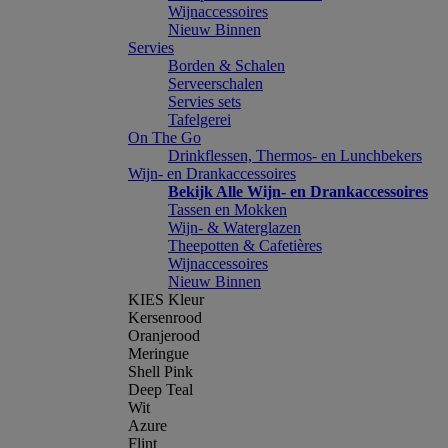
Wijnaccessoires
Nieuw Binnen
Servies
Borden & Schalen
Serveerschalen
Servies sets
Tafelgerei
On The Go
Drinkflessen, Thermos- en Lunchbekers
Wijn- en Drankaccessoires
Bekijk Alle Wijn- en Drankaccessoires
Tassen en Mokken
Wijn- & Waterglazen
Theepotten & Cafetières
Wijnaccessoires
Nieuw Binnen
KIES Kleur
Kersenrood
Oranjerood
Meringue
Shell Pink
Deep Teal
Wit
Azure
Flint