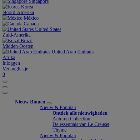
Singapore
Korea
Noord-Amerika
México
Canada
United States
Zuid-Amerika
Brazil
Midden-Oosten
United Arab Emirates
Afrika
Inloggen
Verlanglijstje
0
Nieuw Binnen
Nieuw & Populair
Ontdek alle nieuwigheden
Autumn Collection
De essentials van Le Creuset
Thyme
Nieuw & Populair