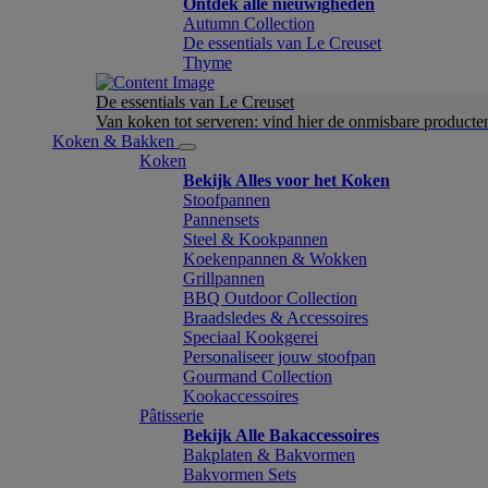
Ontdek alle nieuwigheden
Autumn Collection
De essentials van Le Creuset
Thyme
De essentials van Le Creuset
Van koken tot serveren: vind hier de onmisbare product
Koken & Bakken
Koken
Bekijk Alles voor het Koken
Stoofpannen
Pannensets
Steel & Kookpannen
Koekenpannen & Wokken
Grillpannen
BBQ Outdoor Collection
Braadsledes & Accessoires
Speciaal Kookgerei
Personaliseer jouw stoofpan
Gourmand Collection
Kookaccessoires
Pâtisserie
Bekijk Alle Bakaccessoires
Bakplaten & Bakvormen
Bakvormen Sets