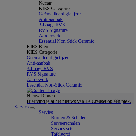
Nectar
KIES Categorie
Geëmailleerd gietijzer
Anti-aanbak
3-Laags RVS
RVS Signature
Aardewerk
Essential Non-Stick Ceramic
KIES Kleur
KIES Categorie
Geëmailleerd gietijzer
Anti-aanbak
3-Laags RVS
RVS Signature
Aardewerk
Essential Non-Stick Ceramic
Nieuw Binnen
Hier vind je al het nieuws van Le Creuset op één plek.
Servies
Servies
Borden & Schalen
Serveerschalen
Servies sets
Tafelgerei