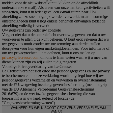
melden voor de nieuwsbrief kunt u klikken op de afmeldlink
onderaan elke e-mail). Als u een van onze marketingactiviteiten wilt
stopzetten, kunt u in ieder geval een e-mail sturen naar
.
Uw
afmelding zal zo snel mogelijk worden verwerkt, maar in sommige
omstandigheden kunt u nog enkele berichten ontvangen totdat de
afmelding volledig is verwerkt.
Uw gegevens zijn onder uw controle
Vergeet niet dat u de controle hebt over uw gegevens en dat u uw
voorkeuren te allen tijde kunt beheren. U kunt erop rekenen dat wij
uw gegevens nooit zonder uw toestemming aan derden zullen
doorgeven voor hun eigen marketingdoeleinden. Voor informatie of
om uw privacyrechten uit te oefenen, kunt u ons mailen op
privacy@lecreuset.com
om ons te laten weten waar wij u mee van
dienst kunnen zijn en wij zullen tijdig reageren.
Volledige Privacyverklaring van Le Creuset
Le Creuset verbindt zich ertoe uw persoonsgegevens en uw privacy
te beschermen en in deze verklaring wordt uitgelegd hoe wij uw
persoonsgegevens verzamelen en verwerken in overeenstemming
met de EU-wetgeving inzake gegevensbescherming (met inbegrip
van de EU Algemene Verordening Gegevensbescherming
2016/679) en de wet inzake gegevensbescherming die van
toepassing is in uw land, gebied of locatie (de
"Gegevensbeschermingswetten").
1. WANNEER EN WELK SOORT GEGEVENS VERZAMELEN WIJ
VAN U?