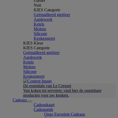
Garnet
Nuit
KIES Categorie
Geëmailleerd gietijzer
Aardewerk
Ketels
Molens
Silicone
Keukengerei
KIES Kleur
KIES Categorie
Geëmailleerd gietijzer
Aardewerk
Ketels
Molens
Silicone
Keukengerei
De essentials van Le Creuset
Van koken tot serveren: vind hier de onmisbare
producten voor uw keuken.
Cadeaus
Cadeaukaart
Cadeaugids
Onze Favoriete Cadeaus