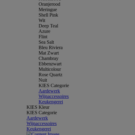
Oranjerood
Meringue
Shell Pink
Wit
Deep Teal
Azure
Flint
Sea Salt
Bleu Riviera
Mat Zwart
Chambray
Ebbenzwart
Multicolour
Rose Quartz
Nuit
KIES Categorie
Aardewerk
Wijnaccessoires
Keukengerei
KIES Kleur
KIES Categorie
Aardewerk
Wijnaccessoires
Keukengerei