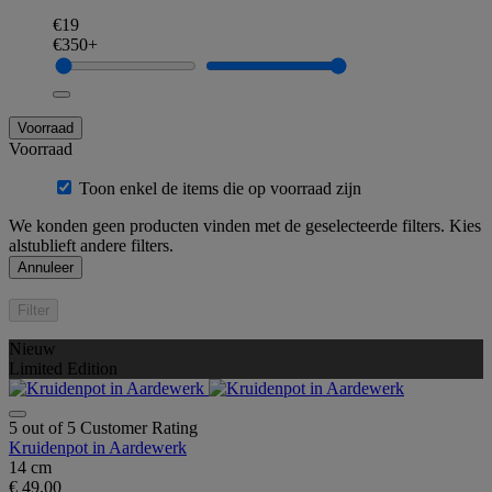
€19
€350+
Voorraad
Voorraad
Toon enkel de items die op voorraad zijn
We konden geen producten vinden met de geselecteerde filters. Kies
alstublieft andere filters.
Annuleer
Filter
Nieuw
Limited Edition
5 out of 5 Customer Rating
Kruidenpot in Aardewerk
14 cm
€ 49,00