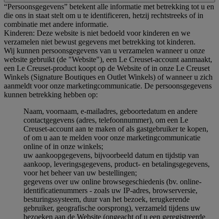
“Persoonsgegevens” betekent alle informatie met betrekking tot u en
die ons in staat stelt om u te identificeren, hetzij rechtstreeks of in
combinatie met andere informatie.
Kinderen: Deze website is niet bedoeld voor kinderen en we
verzamelen niet bewust gegevens met betrekking tot kinderen.
Wij kunnen persoonsgegevens van u verzamelen wanneer u onze
website gebruikt (de "Website"), een Le Creuset-account aanmaakt,
een Le Creuset-product koopt op de Website of in onze Le Creuset
Winkels (Signature Boutiques en Outlet Winkels) of wanneer u zich
aanmeldt voor onze marketingcommunicatie. De persoonsgegevens
kunnen betrekking hebben op:
Naam, voornaam, e-mailadres, geboortedatum en andere
contactgegevens (adres, telefoonnummer), om een Le
Creuset-account aan te maken of als gastgebruiker te kopen,
of om u aan te melden voor onze marketingcommunicatie
online of in onze winkels;
uw aankoopgegevens, bijvoorbeeld datum en tijdstip van
aankoop, leveringsgegevens, product- en betalingsgegevens,
voor het beheer van uw bestellingen;
gegevens over uw online browsegeschiedenis (bv. online-
identificatienummers - zoals uw IP-adres, browserversie,
besturingssysteem, duur van het bezoek, terugkerende
gebruiker, geografische oorsprong), verzameld tijdens uw
bezoeken aan de Website (ongeacht of u een geregistreerde