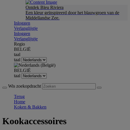
Ontdek Bleu Riviera
Een kleur geïnspireerd door het blauwgroen van de
Middellandse Zee.
Inloggen
Verlanglijstje
Inloggen
Verlanglijstje
Regio
BELGIË
taal
taal
BELGIË
taal
Wis zoekopdracht
Terug
Home
Koken & Bakken
Kookaccessoires