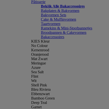
Pâtisserie
Bekijk Alle Bakaccessoires
Bakplaten & Bakvormen
Bakvormen Sets
Cake & Muffinvormen
Taartvormen
Ramekins & Mini-Stoofpannetjes
Broodpannen & Cakevormen
Bakaccessoires
KIES Kleur
No Colour
Kersenrood
Oranjerood
Mat Zwart
Meringue
Azure
Sea Salt
Flint
Wit
Shell Pink
Bleu Riviera
Ebbenzwart
Bamboo Green
Deep Teal
Garnet