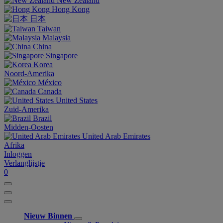
New Zealand
Hong Kong
日本
Taiwan
Malaysia
China
Singapore
Korea
Noord-Amerika
México
Canada
United States
Zuid-Amerika
Brazil
Midden-Oosten
United Arab Emirates
Afrika
Inloggen
Verlanglijstje
0
Nieuw Binnen