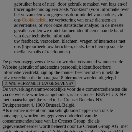
gebruiker bent of niet), door gebruik te maken van logs en/of
traceringstechnologieën zoals “cookies” (voor informatie over
het verzamelen van gegevens door middel van cookies, zie
ons
Cookiebeleid
, ter verbetering van onze diensten en
advertenties, of voor onze statistische analyse; in de meeste
gevallen zullen we u niet kunnen identificeren aan de hand
van deze technische informatie.
uw feedback, verzoeken, klachten, vragen of interacties met
ons (bijvoorbeeld uw berichten, chats, berichten op sociale
media, e-mails of telefoontjes).
De persoonsgegevens die van u worden verzameld wanneer u de
Website gebruikt of anderszins persoonlijk identificeerbare
informatie verstrekt, zijn op die manier beschermd en u hebt de
privacyrechten die in paragraaf 8 hieronder worden uitgelegd.
2. WIE VERZAMELT UW GEGEVENS?
De verwerkingsverantwoordelijke voor de e-commercediensten die
via de website worden aangeboden, is Le Creuset BENELUX NV
met maatschappelijke zetel te Le Creuset Benelux NV,
Drukpersstraat 4, 1000 Brussel, België.
Als u ermee instemt om marketingboodschappen van ons te
ontvangen, worden uw gegevens onderdeel van de
consumentendatabase van Le Creuset Group, die als
gegevensbeheerder wordt beheerd door Le Creuset Group AG, met
het kantoor in Hofstrasse 1A,Neuhofstrasse 4 , Baar, Zugo, 6340