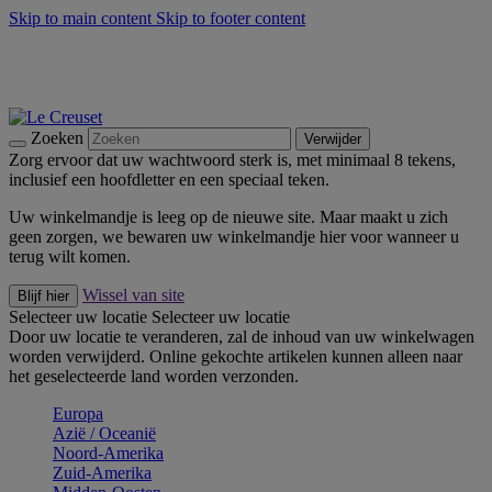
Skip to main content
Skip to footer content
Zomerse buitenmomenten met de BBQ Outdoor Collectie &
Thyme -
Shop Nu
De essentials van Le Creuset -
Ontdek Nu
Nieuwsbrieven: Registreer en bespaar 10%! -
Schrijf je nu in
Zoeken
Verwijder
Zorg ervoor dat uw wachtwoord sterk is, met minimaal 8 tekens,
inclusief een hoofdletter en een speciaal teken.
Uw winkelmandje is leeg op de nieuwe site. Maar maakt u zich
geen zorgen, we bewaren uw winkelmandje hier voor wanneer u
terug wilt komen.
Wissel van site
Blijf hier
Selecteer uw locatie
Selecteer uw locatie
Door uw locatie te veranderen, zal de inhoud van uw winkelwagen
worden verwijderd. Online gekochte artikelen kunnen alleen naar
het geselecteerde land worden verzonden.
Europa
Aziё / Oceaniё
Noord-Amerika
Zuid-Amerika