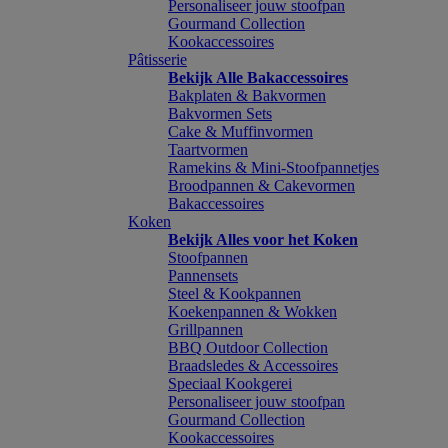
Personaliseer jouw stoofpan
Gourmand Collection
Kookaccessoires
Pâtisserie
Bekijk Alle Bakaccessoires
Bakplaten & Bakvormen
Bakvormen Sets
Cake & Muffinvormen
Taartvormen
Ramekins & Mini-Stoofpannetjes
Broodpannen & Cakevormen
Bakaccessoires
Koken
Bekijk Alles voor het Koken
Stoofpannen
Pannensets
Steel & Kookpannen
Koekenpannen & Wokken
Grillpannen
BBQ Outdoor Collection
Braadsledes & Accessoires
Speciaal Kookgerei
Personaliseer jouw stoofpan
Gourmand Collection
Kookaccessoires