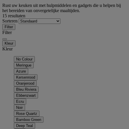
Rust uw keuken uit met hulpmiddelen en gadgets die u helpen bij
het bereiden van onvergetelijke maaltijden.
15 resultaten
Sorteren
Filter
Filter
Kleur
Kleur
No Colour
Meringue
Azure
Kersenrood
Oranjerood
Bleu Riviera
Ebbenzwart
Ecru
Noir
Rose Quartz
Bamboo Green
Deep Teal