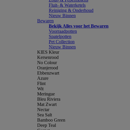
Fluit- & Waterketels
Reiniging & Onderhoud
Nieuw Binnen
Bewaren
Bekijk Alles voor het Bewaren
Voorraadpotten
Spatelpotten
Pet Collection
Nieuw Binnen
KIES Kleur
Kersenrood
No Colour
Oranjerood
Ebbenzwart
Azure
Flint
Wit
Meringue
Bleu Riviera
Mat Zwart
Nectar
Sea Salt
Bamboo Green
Deep Teal