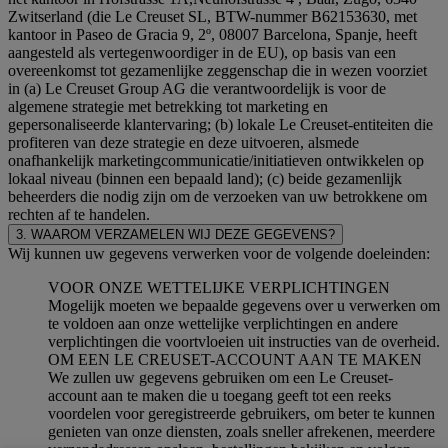
Zwitserland (die Le Creuset SL, BTW-nummer B62153630, met
kantoor in Paseo de Gracia 9, 2º, 08007 Barcelona, Spanje, heeft
aangesteld als vertegenwoordiger in de EU), op basis van een
overeenkomst tot gezamenlijke zeggenschap die in wezen voorziet
in (a) Le Creuset Group AG die verantwoordelijk is voor de
algemene strategie met betrekking tot marketing en
gepersonaliseerde klantervaring; (b) lokale Le Creuset-entiteiten die
profiteren van deze strategie en deze uitvoeren, alsmede
onafhankelijk marketingcommunicatie/initiatieven ontwikkelen op
lokaal niveau (binnen een bepaald land); (c) beide gezamenlijk
beheerders die nodig zijn om de verzoeken van uw betrokkene om
rechten af te handelen.
3. WAAROM VERZAMELEN WIJ DEZE GEGEVENS?
Wij kunnen uw gegevens verwerken voor de volgende doeleinden:
VOOR ONZE WETTELIJKE VERPLICHTINGEN
Mogelijk moeten we bepaalde gegevens over u verwerken om
te voldoen aan onze wettelijke verplichtingen en andere
verplichtingen die voortvloeien uit instructies van de overheid.
OM EEN LE CREUSET-ACCOUNT AAN TE MAKEN
We zullen uw gegevens gebruiken om een Le Creuset-
account aan te maken die u toegang geeft tot een reeks
voordelen voor geregistreerde gebruikers, om beter te kunnen
genieten van onze diensten, zoals sneller afrekenen, meerdere