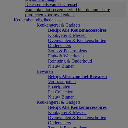
De essentials van Le Creuset
Van koken tot serveren: vind hier de onmisbare
producten voor uw keuken.
Keukenbenodigdheden
Keukengerei & Gadgets
Bekijk Alle Keukenaccessoires
Kookgerei & Messen
Ovenwanten & Keukenschorten
Onderzetters
Zout- & Pepermolens
Fluit- & Waterketels
Reiniging & Onderhoud
Nieuw Binnen
Bewaren
Bekijk Alles voor het Bewaren
Voorraadpotten
Spatelpotten
Pet Collection
Nieuw Binnen
Keukengerei & Gadgets
Bekijk Alle Keukenaccessoires
Kookgerei & Messen
Ovenwanten & Keukenschorten
Onderzetters
Zout- & Pepermolens