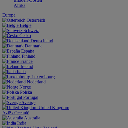
Midden-Oosten
Afrika
Europa
Österreich
België
Schweiz
Česko
Deutschland
Danmark
España
Finland
France
Ireland
Italia
Luxembourg
Nederland
Norge
Polska
Portugal
Sverige
United Kingdom
Aziё / Oceaniё
Australia
India