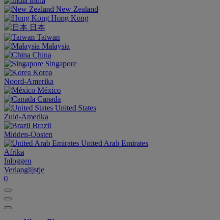
India
New Zealand
Hong Kong
日本
Taiwan
Malaysia
China
Singapore
Korea
Noord-Amerika
México
Canada
United States
Zuid-Amerika
Brazil
Midden-Oosten
United Arab Emirates
Afrika
Inloggen
Verlanglijstje
0