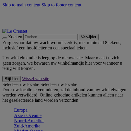
Skip to main content
Skip to footer content
Zomerse buitenmomenten met de BBQ Outdoor Collectie &
Thyme -
Shop Nu
De essentials van Le Creuset -
Ontdek Nu
Nieuwsbrieven: Registreer en bespaar 10%! -
Schrijf je nu in
Zoeken
Verwijder
Zorg ervoor dat uw wachtwoord sterk is, met minimaal 8 tekens,
inclusief een hoofdletter en een speciaal teken.
Uw winkelmandje is leeg op de nieuwe site. Maar maakt u zich
geen zorgen, we bewaren uw winkelmandje hier voor wanneer u
terug wilt komen.
Wissel van site
Blijf hier
Selecteer uw locatie
Selecteer uw locatie
Door uw locatie te veranderen, zal de inhoud van uw winkelwagen
worden verwijderd. Online gekochte artikelen kunnen alleen naar
het geselecteerde land worden verzonden.
Europa
Aziё / Oceaniё
Noord-Amerika
Zuid-Amerika