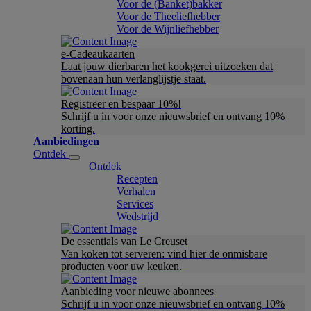
Voor de (Banket)bakker
Voor de Theeliefhebber
Voor de Wijnliefhebber
e-Cadeaukaarten
Laat jouw dierbaren het kookgerei uitzoeken dat
bovenaan hun verlanglijstje staat.
Registreer en bespaar 10%!
Schrijf u in voor onze nieuwsbrief en ontvang 10%
korting.
Aanbiedingen
Ontdek
Ontdek
Recepten
Verhalen
Services
Wedstrijd
De essentials van Le Creuset
Van koken tot serveren: vind hier de onmisbare
producten voor uw keuken.
Aanbieding voor nieuwe abonnees
Schrijf u in voor onze nieuwsbrief en ontvang 10%