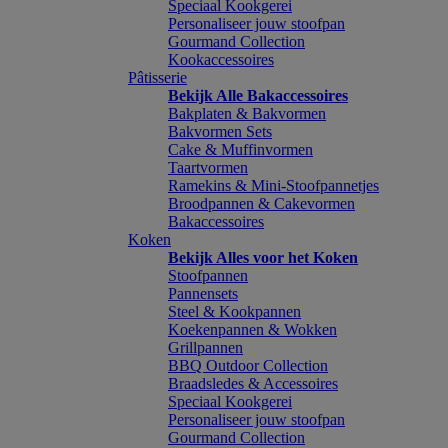
Speciaal Kookgerei
Personaliseer jouw stoofpan
Gourmand Collection
Kookaccessoires
Pâtisserie
Bekijk Alle Bakaccessoires
Bakplaten & Bakvormen
Bakvormen Sets
Cake & Muffinvormen
Taartvormen
Ramekins & Mini-Stoofpannetjes
Broodpannen & Cakevormen
Bakaccessoires
Koken
Bekijk Alles voor het Koken
Stoofpannen
Pannensets
Steel & Kookpannen
Koekenpannen & Wokken
Grillpannen
BBQ Outdoor Collection
Braadsledes & Accessoires
Speciaal Kookgerei
Personaliseer jouw stoofpan
Gourmand Collection