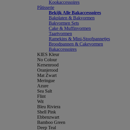
Kookaccessoires
Pâtisserie
Bekijk Alle Bakaccessoires
Bakplaten & Bakvormen
Bakvormen Sets
Cake & Muffinvormen
Taartvormen
Ramekins & Mini-Stoofpannetjes
Broodpannen & Cakevormen
Bakaccessoires
KIES Kleur
No Colour
Kersenrood
Oranjerood
Mat Zwart
Meringue
Azure
Sea Salt
Flint
Wit
Bleu Riviera
Shell Pink
Ebbenzwart
Bamboo Green
Deep Teal