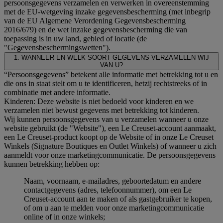
persoonsgegevens verzamelen en verwerken in overeenstemming
met de EU-wetgeving inzake gegevensbescherming (met inbegrip
van de EU Algemene Verordening Gegevensbescherming
2016/679) en de wet inzake gegevensbescherming die van
toepassing is in uw land, gebied of locatie (de
"Gegevensbeschermingswetten").
1. WANNEER EN WELK SOORT GEGEVENS VERZAMELEN WIJ
VAN U?
“Persoonsgegevens” betekent alle informatie met betrekking tot u en
die ons in staat stelt om u te identificeren, hetzij rechtstreeks of in
combinatie met andere informatie.
Kinderen: Deze website is niet bedoeld voor kinderen en we
verzamelen niet bewust gegevens met betrekking tot kinderen.
Wij kunnen persoonsgegevens van u verzamelen wanneer u onze
website gebruikt (de "Website"), een Le Creuset-account aanmaakt,
een Le Creuset-product koopt op de Website of in onze Le Creuset
Winkels (Signature Boutiques en Outlet Winkels) of wanneer u zich
aanmeldt voor onze marketingcommunicatie. De persoonsgegevens
kunnen betrekking hebben op:
Naam, voornaam, e-mailadres, geboortedatum en andere
contactgegevens (adres, telefoonnummer), om een Le
Creuset-account aan te maken of als gastgebruiker te kopen,
of om u aan te melden voor onze marketingcommunicatie
online of in onze winkels;