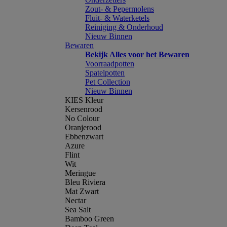
Zout- & Pepermolens
Fluit- & Waterketels
Reiniging & Onderhoud
Nieuw Binnen
Bewaren
Bekijk Alles voor het Bewaren
Voorraadpotten
Spatelpotten
Pet Collection
Nieuw Binnen
KIES Kleur
Kersenrood
No Colour
Oranjerood
Ebbenzwart
Azure
Flint
Wit
Meringue
Bleu Riviera
Mat Zwart
Nectar
Sea Salt
Bamboo Green