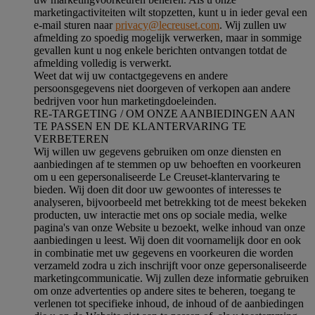
marketingactiviteiten wilt stopzetten, kunt u in ieder geval een
e-mail sturen naar
privacy@lecreuset.com
. Wij zullen uw
afmelding zo spoedig mogelijk verwerken, maar in sommige
gevallen kunt u nog enkele berichten ontvangen totdat de
afmelding volledig is verwerkt.
Weet dat wij uw contactgegevens en andere
persoonsgegevens niet doorgeven of verkopen aan andere
bedrijven voor hun marketingdoeleinden.
RE-TARGETING / OM ONZE AANBIEDINGEN AAN
TE PASSEN EN DE KLANTERVARING TE
VERBETEREN
Wij willen uw gegevens gebruiken om onze diensten en
aanbiedingen af te stemmen op uw behoeften en voorkeuren
om u een gepersonaliseerde Le Creuset-klantervaring te
bieden. Wij doen dit door uw gewoontes of interesses te
analyseren, bijvoorbeeld met betrekking tot de meest bekeken
producten, uw interactie met ons op sociale media, welke
pagina's van onze Website u bezoekt, welke inhoud van onze
aanbiedingen u leest. Wij doen dit voornamelijk door en ook
in combinatie met uw gegevens en voorkeuren die worden
verzameld zodra u zich inschrijft voor onze gepersonaliseerde
marketingcommunicatie. Wij zullen deze informatie gebruiken
om onze advertenties op andere sites te beheren, toegang te
verlenen tot specifieke inhoud, de inhoud of de aanbiedingen