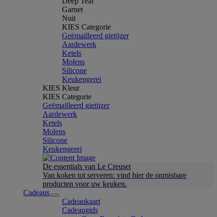
Deep Teal
Garnet
Nuit
KIES Categorie
Geëmailleerd gietijzer
Aardewerk
Ketels
Molens
Silicone
Keukengerei
KIES Kleur
KIES Categorie
Geëmailleerd gietijzer
Aardewerk
Ketels
Molens
Silicone
Keukengerei
De essentials van Le Creuset
Van koken tot serveren: vind hier de onmisbare
producten voor uw keuken.
Cadeaus
Cadeaukaart
Cadeaugids