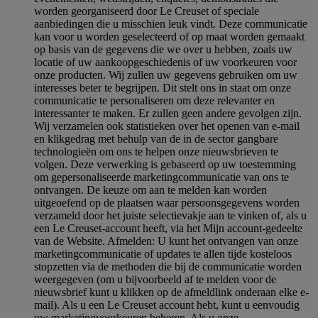
worden georganiseerd door Le Creuset of speciale
aanbiedingen die u misschien leuk vindt. Deze communicatie
kan voor u worden geselecteerd of op maat worden gemaakt
op basis van de gegevens die we over u hebben, zoals uw
locatie of uw aankoopgeschiedenis of uw voorkeuren voor
onze producten. Wij zullen uw gegevens gebruiken om uw
interesses beter te begrijpen. Dit stelt ons in staat om onze
communicatie te personaliseren om deze relevanter en
interessanter te maken. Er zullen geen andere gevolgen zijn.
Wij verzamelen ook statistieken over het openen van e-mail
en klikgedrag met behulp van de in de sector gangbare
technologieën om ons te helpen onze nieuwsbrieven te
volgen. Deze verwerking is gebaseerd op uw toestemming
om gepersonaliseerde marketingcommunicatie van ons te
ontvangen. De keuze om aan te melden kan worden
uitgeoefend op de plaatsen waar persoonsgegevens worden
verzameld door het juiste selectievakje aan te vinken of, als u
een Le Creuset-account heeft, via het Mijn account-gedeelte
van de Website.
Afmelden
: U kunt het ontvangen van onze
marketingcommunicatie of updates te allen tijde kosteloos
stopzetten via de methoden die bij de communicatie worden
weergegeven (om u bijvoorbeeld af te melden voor de
nieuwsbrief kunt u klikken op de afmeldlink onderaan elke e-
mail). Als u een Le Creuset account hebt, kunt u eenvoudig
uw marketingvoorkeuren beheren. Als u onze