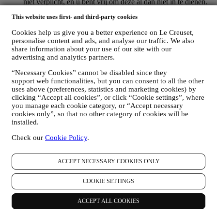
niet verplicht, en u bent vrij om deze al dan niet in te dienen.
WHATSAPP FOR BUSINESS
This website uses first- and third-party cookies
Sommige van onze fysieke winkels gebruiken WhatsApp for
Business met klanten die daarom vragen, alleen om
Cookies help us give you a better experience on Le Creuset,
ondersteuning te bieden en informatie over onze producten te
personalise content and ads, and analyse our traffic. We also
sturen. Dit kanaal is niet gericht op de verkoop van onze
share information about your use of our site with our
producten. Er worden geen creditcardgegevens of andere
advertising and analytics partners.
gevoelige informatie gevraagd via WhatsApp. U kunt meer te
weten komen over de voorwaarden en garanties van
“Necessary Cookies” cannot be disabled since they
WhatsApp voor de internationale overdracht van uw
support web functionalities, but you can consent to all the other
gegevens op https://www.whatsapp.com/legal/privacy-policy-
uses above (preferences, statistics and marketing cookies) by
eea. U kunt uw rechten inzake gegevensbescherming
clicking “Accept all cookies”, or click “Cookie settings”, where
you manage each cookie category, or “Accept necessary
uitoefenen, waaronder het herroepen/uitschrijven en het
cookies only”, so that no other category of cookies will be
wissen van de gegevens, door contact op te nemen met uw
installed.
winkel of via
.
Het bewaren van gegevens door WhatsApp
wordt behandeld in het privacybeleid van de app; Le Creuset
Check our
Cookie Policy
.
zal dergelijke informatie na 1 (één) jaar vverwijderen.
4. HOE WORDEN UW GEGEVENS BESCHERMD?
ACCEPT NECESSARY COOKIES ONLY
Beveiliging
- Wij hechten veel belang aan de beveiliging van de
gegevens van onze gebruikers. Le Creuset zal redelijke stappen
COOKIE SETTINGS
ondernemen om ervoor te zorgen dat uw gegevens veilig worden
bewaard, alleen worden gebruikt voor de doeleinden die in deze
ACCEPT ALL COOKIES
privacyverklaring worden beschreven (en niet voor andere
doeleinden), en dat ze op uw verzoek kunnen worden ingezien of