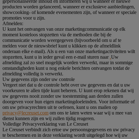
gepersonaliseerde inhoud en informeren wij u wanneer er nieuwe
producten worden gelanceerd, wanneer er exclusieve aanbiedingen,
showcooking- of komende evenementen zijn, of wanneer er speciale
promoties voor u zijn.
Afmelden:
U kunt het ontvangen van onze marketingcommunicatie op elk
moment kosteloos stopzetten via de methoden die bij de
communicatie worden weergegeven (bijvoorbeeld om u af te
melden voor de nieuwsbrief kunt u klikken op de afmeldlink
onderaan elke e-mail). Als u een van onze marketingactiviteiten wilt
stopzetten, kunt u in ieder geval een e-mail sturen naar
.
Uw
afmelding zal zo snel mogelijk worden verwerkt, maar in sommige
omstandigheden kunt u nog enkele berichten ontvangen totdat de
afmelding volledig is verwerkt.
Uw gegevens zijn onder uw controle
Vergeet niet dat u de controle hebt over uw gegevens en dat u uw
voorkeuren te allen tijde kunt beheren. U kunt erop rekenen dat wij
uw gegevens nooit zonder uw toestemming aan derden zullen
doorgeven voor hun eigen marketingdoeleinden. Voor informatie of
om uw privacyrechten uit te oefenen, kunt u ons mailen op
privacy@lecreuset.com
om ons te laten weten waar wij u mee van
dienst kunnen zijn en wij zullen tijdig reageren.
Volledige Privacyverklaring van Le Creuset
Le Creuset verbindt zich ertoe uw persoonsgegevens en uw privacy
te beschermen en in deze verklaring wordt uitgelegd hoe wij uw