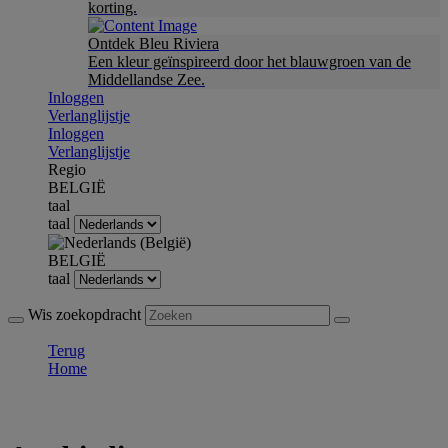
korting.
Ontdek Bleu Riviera
Een kleur geïnspireerd door het blauwgroen van de
Middellandse Zee.
Inloggen
Verlanglijstje
Inloggen
Verlanglijstje
Regio
BELGIË
taal
taal
BELGIË
taal
Wis zoekopdracht
Terug
Home