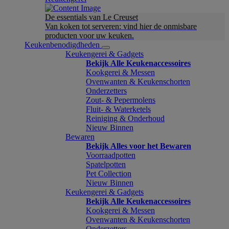
De essentials van Le Creuset
Van koken tot serveren: vind hier de onmisbare
producten voor uw keuken.
Keukenbenodigdheden
Keukengerei & Gadgets
Bekijk Alle Keukenaccessoires
Kookgerei & Messen
Ovenwanten & Keukenschorten
Onderzetters
Zout- & Pepermolens
Fluit- & Waterketels
Reiniging & Onderhoud
Nieuw Binnen
Bewaren
Bekijk Alles voor het Bewaren
Voorraadpotten
Spatelpotten
Pet Collection
Nieuw Binnen
Keukengerei & Gadgets
Bekijk Alle Keukenaccessoires
Kookgerei & Messen
Ovenwanten & Keukenschorten
Onderzetters