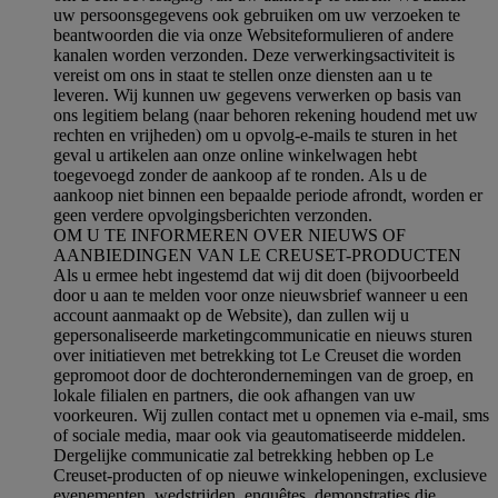
uw persoonsgegevens ook gebruiken om uw verzoeken te
beantwoorden die via onze Websiteformulieren of andere
kanalen worden verzonden. Deze verwerkingsactiviteit is
vereist om ons in staat te stellen onze diensten aan u te
leveren. Wij kunnen uw gegevens verwerken op basis van
ons legitiem belang (naar behoren rekening houdend met uw
rechten en vrijheden) om u opvolg-e-mails te sturen in het
geval u artikelen aan onze online winkelwagen hebt
toegevoegd zonder de aankoop af te ronden. Als u de
aankoop niet binnen een bepaalde periode afrondt, worden er
geen verdere opvolgingsberichten verzonden.
OM U TE INFORMEREN OVER NIEUWS OF
AANBIEDINGEN VAN LE CREUSET-PRODUCTEN
Als u ermee hebt ingestemd dat wij dit doen (bijvoorbeeld
door u aan te melden voor onze nieuwsbrief wanneer u een
account aanmaakt op de Website), dan zullen wij u
gepersonaliseerde marketingcommunicatie en nieuws sturen
over initiatieven met betrekking tot Le Creuset die worden
gepromoot door de dochterondernemingen van de groep, en
lokale filialen en partners, die ook afhangen van uw
voorkeuren. Wij zullen contact met u opnemen via e-mail, sms
of sociale media, maar ook via geautomatiseerde middelen.
Dergelijke communicatie zal betrekking hebben op Le
Creuset-producten of op nieuwe winkelopeningen, exclusieve
evenementen, wedstrijden, enquêtes, demonstraties die