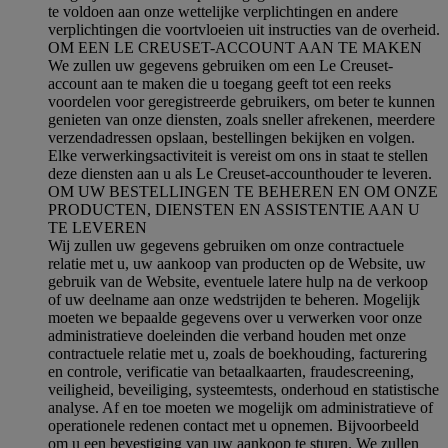
te voldoen aan onze wettelijke verplichtingen en andere
verplichtingen die voortvloeien uit instructies van de overheid.
OM EEN LE CREUSET-ACCOUNT AAN TE MAKEN
We zullen uw gegevens gebruiken om een Le Creuset-
account aan te maken die u toegang geeft tot een reeks
voordelen voor geregistreerde gebruikers, om beter te kunnen
genieten van onze diensten, zoals sneller afrekenen, meerdere
verzendadressen opslaan, bestellingen bekijken en volgen.
Elke verwerkingsactiviteit is vereist om ons in staat te stellen
deze diensten aan u als Le Creuset-accounthouder te leveren.
OM UW BESTELLINGEN TE BEHEREN EN OM ONZE
PRODUCTEN, DIENSTEN EN ASSISTENTIE AAN U
TE LEVEREN
Wij zullen uw gegevens gebruiken om onze contractuele
relatie met u, uw aankoop van producten op de Website, uw
gebruik van de Website, eventuele latere hulp na de verkoop
of uw deelname aan onze wedstrijden te beheren. Mogelijk
moeten we bepaalde gegevens over u verwerken voor onze
administratieve doeleinden die verband houden met onze
contractuele relatie met u, zoals de boekhouding, facturering
en controle, verificatie van betaalkaarten, fraudescreening,
veiligheid, beveiliging, systeemtests, onderhoud en statistische
analyse. Af en toe moeten we mogelijk om administratieve of
operationele redenen contact met u opnemen. Bijvoorbeeld
om u een bevestiging van uw aankoop te sturen. We zullen