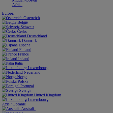
Midden-Oosten
Afrika
Europa
Österreich
België
Schweiz
Česko
Deutschland
Danmark
España
Finland
France
Ireland
Italia
Luxembourg
Nederland
Norge
Polska
Portugal
Sverige
United Kingdom
Luxembourg
Aziё / Oceaniё
Australia