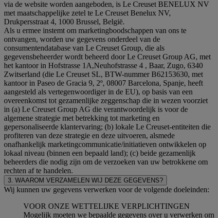
via de website worden aangeboden, is Le Creuset BENELUX NV
met maatschappelijke zetel te Le Creuset Benelux NV,
Drukpersstraat 4, 1000 Brussel, België.
Als u ermee instemt om marketingboodschappen van ons te
ontvangen, worden uw gegevens onderdeel van de
consumentendatabase van Le Creuset Group, die als
gegevensbeheerder wordt beheerd door Le Creuset Group AG, met
het kantoor in Hofstrasse 1A,Neuhofstrasse 4 , Baar, Zugo, 6340
Zwitserland (die Le Creuset SL, BTW-nummer B62153630, met
kantoor in Paseo de Gracia 9, 2º, 08007 Barcelona, Spanje, heeft
aangesteld als vertegenwoordiger in de EU), op basis van een
overeenkomst tot gezamenlijke zeggenschap die in wezen voorziet
in (a) Le Creuset Group AG die verantwoordelijk is voor de
algemene strategie met betrekking tot marketing en
gepersonaliseerde klantervaring; (b) lokale Le Creuset-entiteiten die
profiteren van deze strategie en deze uitvoeren, alsmede
onafhankelijk marketingcommunicatie/initiatieven ontwikkelen op
lokaal niveau (binnen een bepaald land); (c) beide gezamenlijk
beheerders die nodig zijn om de verzoeken van uw betrokkene om
rechten af te handelen.
3. WAAROM VERZAMELEN WIJ DEZE GEGEVENS?
Wij kunnen uw gegevens verwerken voor de volgende doeleinden:
VOOR ONZE WETTELIJKE VERPLICHTINGEN
Mogelijk moeten we bepaalde gegevens over u verwerken om