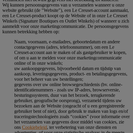
Wij kunnen persoonsgegevens van u verzamelen wanneer u onze
website gebruikt (de "Website"), een Le Creuset-account aanmaakt,
een Le Creuset-product koopt op de Website of in onze Le Creuset
Winkels (Signature Boutiques en Outlet Winkels) of wanneer u zich
aanmeldt voor onze marketingcommunicatie. De persoonsgegevens
kunnen betrekking hebben op:
Naam, voornaam, e-mailadres, geboortedatum en andere
contactgegevens (adres, telefoonnummer), om een Le
Creuset-account aan te maken of als gastgebruiker te kopen,
of om u aan te melden voor onze marketingcommunicatie
online of in onze winkels;
uw aankoopgegevens, bijvoorbeeld datum en tijdstip van
aankoop, leveringsgegevens, product- en betalingsgegevens,
voor het beheer van uw bestellingen;
gegevens over uw online browsegeschiedenis (bv. online-
identificatienummers - zoals uw IP-adres, browserversie,
besturingssysteem, duur van het bezoek, terugkerende
gebruiker, geografische oorsprong), verzameld tijdens uw
bezoeken aan de Website (ongeacht of u een geregistreerde
gebruiker bent of niet), door gebruik te maken van logs en/of
traceringstechnologieën zoals “cookies” (voor informatie over
het verzamelen van gegevens door middel van cookies, zie
ons
Cookiebeleid
, ter verbetering van onze diensten en
advertenties, of voor onze statistische analyse; in de meeste