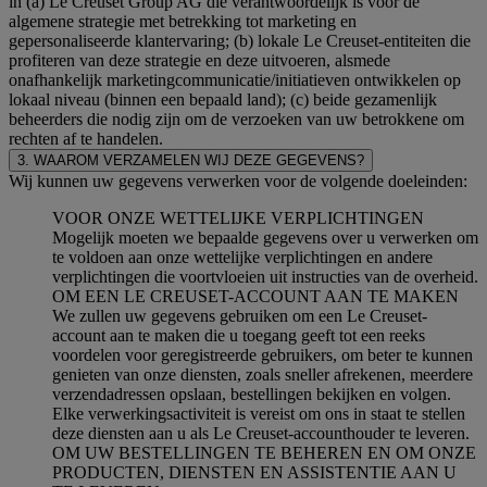
in (a) Le Creuset Group AG die verantwoordelijk is voor de
algemene strategie met betrekking tot marketing en
gepersonaliseerde klantervaring; (b) lokale Le Creuset-entiteiten die
profiteren van deze strategie en deze uitvoeren, alsmede
onafhankelijk marketingcommunicatie/initiatieven ontwikkelen op
lokaal niveau (binnen een bepaald land); (c) beide gezamenlijk
beheerders die nodig zijn om de verzoeken van uw betrokkene om
rechten af te handelen.
3. WAAROM VERZAMELEN WIJ DEZE GEGEVENS?
Wij kunnen uw gegevens verwerken voor de volgende doeleinden:
VOOR ONZE WETTELIJKE VERPLICHTINGEN
Mogelijk moeten we bepaalde gegevens over u verwerken om
te voldoen aan onze wettelijke verplichtingen en andere
verplichtingen die voortvloeien uit instructies van de overheid.
OM EEN LE CREUSET-ACCOUNT AAN TE MAKEN
We zullen uw gegevens gebruiken om een Le Creuset-
account aan te maken die u toegang geeft tot een reeks
voordelen voor geregistreerde gebruikers, om beter te kunnen
genieten van onze diensten, zoals sneller afrekenen, meerdere
verzendadressen opslaan, bestellingen bekijken en volgen.
Elke verwerkingsactiviteit is vereist om ons in staat te stellen
deze diensten aan u als Le Creuset-accounthouder te leveren.
OM UW BESTELLINGEN TE BEHEREN EN OM ONZE
PRODUCTEN, DIENSTEN EN ASSISTENTIE AAN U