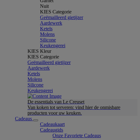
Garnet
Nuit
KIES Categorie
Geëmailleerd gietijzer
Aardewerk
Ketels
Molens
Silicone
Keukengerei
KIES Kleur
KIES Categorie
Geëmailleerd gietijzer
Aardewerk
Ketels
Molens
Silicone
Keukengerei
De essentials van Le Creuset
Van koken tot serveren: vind hier de onmisbare
producten voor uw keuken.
Cadeaus
Cadeaukaart
Cadeaugids
Onze Favoriete Cadeaus