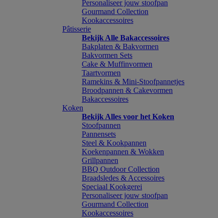
Personaliseer jouw stoofpan
Gourmand Collection
Kookaccessoires
Pâtisserie
Bekijk Alle Bakaccessoires
Bakplaten & Bakvormen
Bakvormen Sets
Cake & Muffinvormen
Taartvormen
Ramekins & Mini-Stoofpannetjes
Broodpannen & Cakevormen
Bakaccessoires
Koken
Bekijk Alles voor het Koken
Stoofpannen
Pannensets
Steel & Kookpannen
Koekenpannen & Wokken
Grillpannen
BBQ Outdoor Collection
Braadsledes & Accessoires
Speciaal Kookgerei
Personaliseer jouw stoofpan
Gourmand Collection
Kookaccessoires