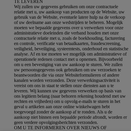
TE LEVEREN
Wij zullen uw gegevens gebruiken om onze contractuele
relatie met u, uw aankoop van producten op de Website, uw
gebruik van de Website, eventuele latere hulp na de verkoop
of uw deelname aan onze wedstrijden te beheren. Mogelijk
moeten we bepaalde gegevens over u verwerken voor onze
administratieve doeleinden die verband houden met onze
contractuele relatie met u, zoals de boekhouding, facturering
en controle, verificatie van betaalkaarten, fraudescreening,
veiligheid, beveiliging, systeemtests, onderhoud en statistische
analyse. Af en toe moeten we mogelijk om administratieve of
operationele redenen contact met u opnemen. Bijvoorbeeld
om u een bevestiging van uw aankoop te sturen. We zullen
uw persoonsgegevens ook gebruiken om uw verzoeken te
beantwoorden die via onze Websiteformulieren of andere
kanalen worden verzonden. Deze verwerkingsactiviteit is
vereist om ons in staat te stellen onze diensten aan u te
leveren. Wij kunnen uw gegevens verwerken op basis van
ons legitiem belang (naar behoren rekening houdend met uw
rechten en vrijheden) om u opvolg-e-mails te sturen in het
geval u artikelen aan onze online winkelwagen hebt
toegevoegd zonder de aankoop af te ronden. Als u de
aankoop niet binnen een bepaalde periode afrondt, worden er
geen verdere opvolgingsberichten verzonden.
OM U TE INFORMEREN OVER NIEUWS OF