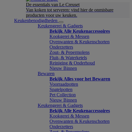
De essentials van Le Creuset
Van koken tot serveren: vind hier de onmisbare
producten voor uw keuken.
Keukenbenodigdheden
Keukengerei & Gadgets
Bekijk Alle Keukenaccessoires
Kookgerei & Messen
Ovenwanten & Keukenschorten
Onderzetters
Zout- & Pepermolens
Fluit- & Waterketels
Reiniging & Onderhoud
Nieuw Binnen
Bewaren
Bekijk Alles voor het Bewaren
Voorraadpotten
Spatelpotten
Pet Collection
Nieuw Binnen
Keukengerei & Gadgets
Bekijk Alle Keukenaccessoires
Kookgerei & Messen
Ovenwanten & Keukenschorten
Onderzetters
Zout- & Pepermolens