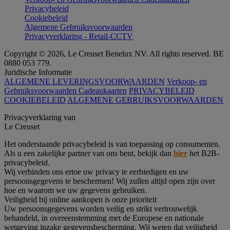
Privacybeleid
Cookiebeleid
Algemene Gebruiksvoorwaarden
Privacyverklaring - Retail-CCTV
Copyright © 2026, Le Creuset Benelux NV. All rights reserved. BE
0880 053 779.
Juridische Informatie
ALGEMENE LEVERINGSVOORWAARDEN
Verkoop- en
Gebruiksvoorwaarden Cadeaukaarten
PRIVACYBELEID
COOKIEBELEID
ALGEMENE GEBRUIKSVOORWAARDEN
Privacyverklaring van
Le Creuset
Het onderstaande privacybeleid is van toepassing op consumenten.
Als u een zakelijke partner van ons bent, bekijk dan
hier
het B2B-
privacybeleid.
Wij verbinden ons ertoe uw privacy te eerbiedigen en uw
persoonsgegevens te beschermen! Wij zullen altijd open zijn over
hoe en waarom we uw gegevens gebruiken.
Veiligheid bij online aankopen is onze prioriteit
Uw persoonsgegevens worden veilig en strikt vertrouwelijk
behandeld, in overeenstemming met de Europese en nationale
wetgeving inzake gegevensbescherming. Wij weten dat veiligheid