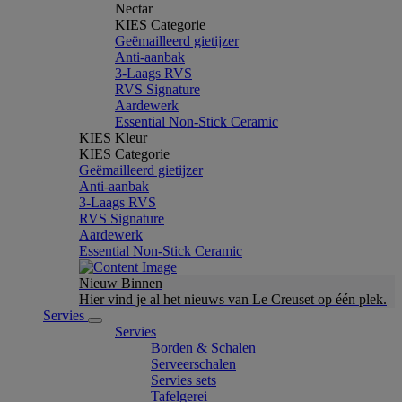
Nectar
KIES Categorie
Geëmailleerd gietijzer
Anti-aanbak
3-Laags RVS
RVS Signature
Aardewerk
Essential Non-Stick Ceramic
KIES Kleur
KIES Categorie
Geëmailleerd gietijzer
Anti-aanbak
3-Laags RVS
RVS Signature
Aardewerk
Essential Non-Stick Ceramic
Nieuw Binnen
Hier vind je al het nieuws van Le Creuset op één plek.
Servies
Servies
Borden & Schalen
Serveerschalen
Servies sets
Tafelgerei