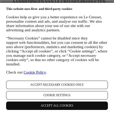
AANBIEDINGEN VAN LE CREUSET-PRODUCTEN
Als u ermee hebt ingestemd dat wij dit doen (bijvoorbeeld
This website uses first- and third-party cookies
door u aan te melden voor onze nieuwsbrief wanneer u een
account aanmaakt op de Website), dan zullen wij u
Cookies help us give you a better experience on Le Creuset,
gepersonaliseerde marketingcommunicatie en nieuws sturen
personalise content and ads, and analyse our traffic. We also
over initiatieven met betrekking tot Le Creuset die worden
share information about your use of our site with our
gepromoot door de dochterondernemingen van de groep, en
advertising and analytics partners.
lokale filialen en partners, die ook afhangen van uw
voorkeuren. Wij zullen contact met u opnemen via e-mail, sms
“Necessary Cookies” cannot be disabled since they
support web functionalities, but you can consent to all the other
of sociale media, maar ook via geautomatiseerde middelen.
uses above (preferences, statistics and marketing cookies) by
Dergelijke communicatie zal betrekking hebben op Le
clicking “Accept all cookies”, or click “Cookie settings”, where
Creuset-producten of op nieuwe winkelopeningen, exclusieve
you manage each cookie category, or “Accept necessary
evenementen, wedstrijden, enquêtes, demonstraties die
cookies only”, so that no other category of cookies will be
worden georganiseerd door Le Creuset of speciale
installed.
aanbiedingen die u misschien leuk vindt. Deze communicatie
kan voor u worden geselecteerd of op maat worden gemaakt
Check our
Cookie Policy
.
op basis van de gegevens die we over u hebben, zoals uw
locatie of uw aankoopgeschiedenis of uw voorkeuren voor
onze producten. Wij zullen uw gegevens gebruiken om uw
ACCEPT NECESSARY COOKIES ONLY
interesses beter te begrijpen. Dit stelt ons in staat om onze
communicatie te personaliseren om deze relevanter en
COOKIE SETTINGS
interessanter te maken. Er zullen geen andere gevolgen zijn.
Wij verzamelen ook statistieken over het openen van e-mail
ACCEPT ALL COOKIES
en klikgedrag met behulp van de in de sector gangbare
technologieën om ons te helpen onze nieuwsbrieven te