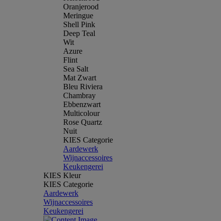
Oranjerood
Meringue
Shell Pink
Deep Teal
Wit
Azure
Flint
Sea Salt
Mat Zwart
Bleu Riviera
Chambray
Ebbenzwart
Multicolour
Rose Quartz
Nuit
KIES Categorie
Aardewerk
Wijnaccessoires
Keukengerei
KIES Kleur
KIES Categorie
Aardewerk
Wijnaccessoires
Keukengerei