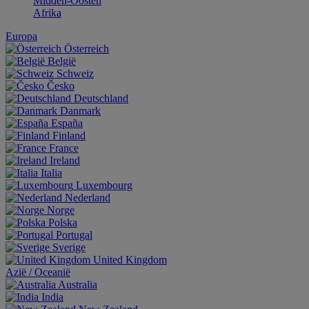
Midden-Oosten
Afrika
Europa
Österreich
België
Schweiz
Česko
Deutschland
Danmark
España
Finland
France
Ireland
Italia
Luxembourg
Nederland
Norge
Polska
Portugal
Sverige
United Kingdom
Aziё / Oceaniё
Australia
India