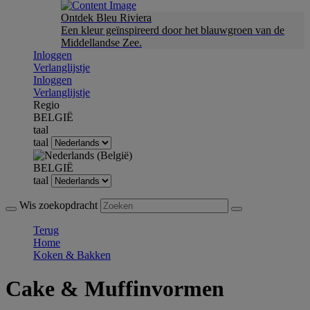
Ontdek Bleu Riviera
Een kleur geïnspireerd door het blauwgroen van de
Middellandse Zee.
Inloggen
Verlanglijstje
Inloggen
Verlanglijstje
Regio
BELGIË
taal
taal
BELGIË
taal
Wis zoekopdracht
Terug
Home
Koken & Bakken
Cake & Muffinvormen