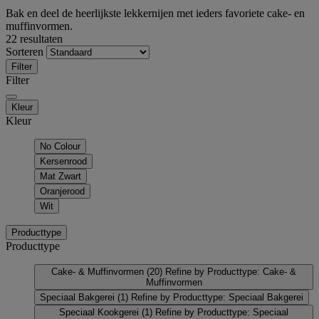
Bak en deel de heerlijkste lekkernijen met ieders favoriete cake- en
muffinvormen.
22 resultaten
Sorteren
Filter
Filter
Kleur
Kleur
No Colour
Kersenrood
Mat Zwart
Oranjerood
Wit
Producttype
Producttype
Cake- & Muffinvormen
(20)
Refine by Producttype: Cake- &
Muffinvormen
Speciaal Bakgerei
(1)
Refine by Producttype: Speciaal Bakgerei
Speciaal Kookgerei
(1)
Refine by Producttype: Speciaal