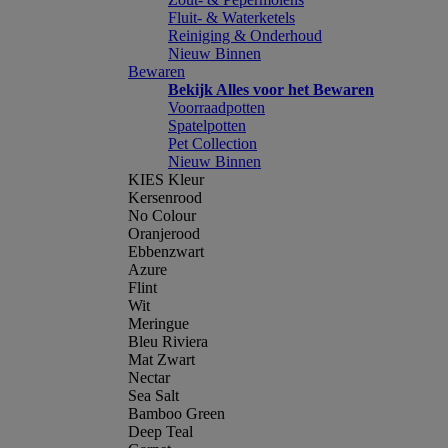
Fluit- & Waterketels
Reiniging & Onderhoud
Nieuw Binnen
Bewaren
Bekijk Alles voor het Bewaren
Voorraadpotten
Spatelpotten
Pet Collection
Nieuw Binnen
KIES Kleur
Kersenrood
No Colour
Oranjerood
Ebbenzwart
Azure
Flint
Wit
Meringue
Bleu Riviera
Mat Zwart
Nectar
Sea Salt
Bamboo Green
Deep Teal