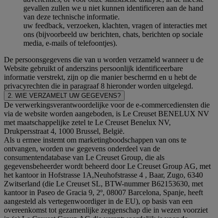
gevallen zullen we u niet kunnen identificeren aan de hand
van deze technische informatie.
uw feedback, verzoeken, klachten, vragen of interacties met
ons (bijvoorbeeld uw berichten, chats, berichten op sociale
media, e-mails of telefoontjes).
De persoonsgegevens die van u worden verzameld wanneer u de
Website gebruikt of anderszins persoonlijk identificeerbare
informatie verstrekt, zijn op die manier beschermd en u hebt de
privacyrechten die in paragraaf 8 hieronder worden uitgelegd.
2. WIE VERZAMELT UW GEGEVENS?
De verwerkingsverantwoordelijke voor de e-commercediensten die
via de website worden aangeboden, is Le Creuset BENELUX NV
met maatschappelijke zetel te Le Creuset Benelux NV,
Drukpersstraat 4, 1000 Brussel, België.
Als u ermee instemt om marketingboodschappen van ons te
ontvangen, worden uw gegevens onderdeel van de
consumentendatabase van Le Creuset Group, die als
gegevensbeheerder wordt beheerd door Le Creuset Group AG, met
het kantoor in Hofstrasse 1A,Neuhofstrasse 4 , Baar, Zugo, 6340
Zwitserland (die Le Creuset SL, BTW-nummer B62153630, met
kantoor in Paseo de Gracia 9, 2º, 08007 Barcelona, Spanje, heeft
aangesteld als vertegenwoordiger in de EU), op basis van een
overeenkomst tot gezamenlijke zeggenschap die in wezen voorziet