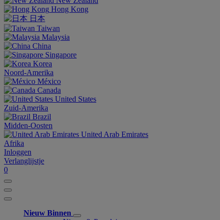
New Zealand
Hong Kong
日本
Taiwan
Malaysia
China
Singapore
Korea
Noord-Amerika
México
Canada
United States
Zuid-Amerika
Brazil
Midden-Oosten
United Arab Emirates
Afrika
Inloggen
Verlanglijstje
0
Nieuw Binnen