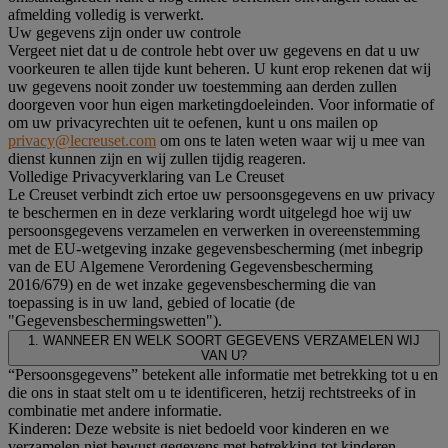
afmelding volledig is verwerkt.
Uw gegevens zijn onder uw controle
Vergeet niet dat u de controle hebt over uw gegevens en dat u uw
voorkeuren te allen tijde kunt beheren. U kunt erop rekenen dat wij
uw gegevens nooit zonder uw toestemming aan derden zullen
doorgeven voor hun eigen marketingdoeleinden. Voor informatie of
om uw privacyrechten uit te oefenen, kunt u ons mailen op
privacy@lecreuset.com
om ons te laten weten waar wij u mee van
dienst kunnen zijn en wij zullen tijdig reageren.
Volledige Privacyverklaring van Le Creuset
Le Creuset verbindt zich ertoe uw persoonsgegevens en uw privacy
te beschermen en in deze verklaring wordt uitgelegd hoe wij uw
persoonsgegevens verzamelen en verwerken in overeenstemming
met de EU-wetgeving inzake gegevensbescherming (met inbegrip
van de EU Algemene Verordening Gegevensbescherming
2016/679) en de wet inzake gegevensbescherming die van
toepassing is in uw land, gebied of locatie (de
"Gegevensbeschermingswetten").
1. WANNEER EN WELK SOORT GEGEVENS VERZAMELEN WIJ
VAN U?
“Persoonsgegevens” betekent alle informatie met betrekking tot u en
die ons in staat stelt om u te identificeren, hetzij rechtstreeks of in
combinatie met andere informatie.
Kinderen: Deze website is niet bedoeld voor kinderen en we
verzamelen niet bewust gegevens met betrekking tot kinderen.