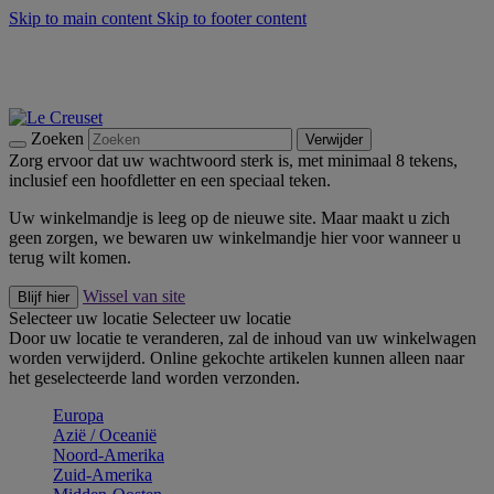
Skip to main content
Skip to footer content
Zomerse buitenmomenten met de BBQ Outdoor Collectie &
Thyme -
Shop Nu
De essentials van Le Creuset -
Ontdek Nu
Nieuwsbrieven: Registreer en bespaar 10%! -
Schrijf je nu in
Zoeken
Verwijder
Zorg ervoor dat uw wachtwoord sterk is, met minimaal 8 tekens,
inclusief een hoofdletter en een speciaal teken.
Uw winkelmandje is leeg op de nieuwe site. Maar maakt u zich
geen zorgen, we bewaren uw winkelmandje hier voor wanneer u
terug wilt komen.
Wissel van site
Blijf hier
Selecteer uw locatie
Selecteer uw locatie
Door uw locatie te veranderen, zal de inhoud van uw winkelwagen
worden verwijderd. Online gekochte artikelen kunnen alleen naar
het geselecteerde land worden verzonden.
Europa
Aziё / Oceaniё
Noord-Amerika
Zuid-Amerika