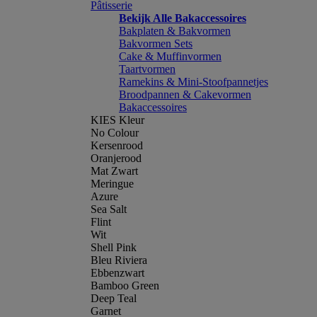
Pâtisserie
Bekijk Alle Bakaccessoires
Bakplaten & Bakvormen
Bakvormen Sets
Cake & Muffinvormen
Taartvormen
Ramekins & Mini-Stoofpannetjes
Broodpannen & Cakevormen
Bakaccessoires
KIES Kleur
No Colour
Kersenrood
Oranjerood
Mat Zwart
Meringue
Azure
Sea Salt
Flint
Wit
Shell Pink
Bleu Riviera
Ebbenzwart
Bamboo Green
Deep Teal
Garnet