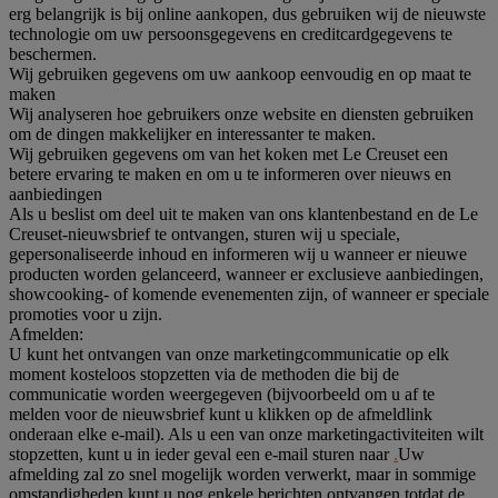
erg belangrijk is bij online aankopen, dus gebruiken wij de nieuwste
technologie om uw persoonsgegevens en creditcardgegevens te
beschermen.
Wij gebruiken gegevens om uw aankoop eenvoudig en op maat te
maken
Wij analyseren hoe gebruikers onze website en diensten gebruiken
om de dingen makkelijker en interessanter te maken.
Wij gebruiken gegevens om van het koken met Le Creuset een
betere ervaring te maken en om u te informeren over nieuws en
aanbiedingen
Als u beslist om deel uit te maken van ons klantenbestand en de Le
Creuset-nieuwsbrief te ontvangen, sturen wij u speciale,
gepersonaliseerde inhoud en informeren wij u wanneer er nieuwe
producten worden gelanceerd, wanneer er exclusieve aanbiedingen,
showcooking- of komende evenementen zijn, of wanneer er speciale
promoties voor u zijn.
Afmelden:
U kunt het ontvangen van onze marketingcommunicatie op elk
moment kosteloos stopzetten via de methoden die bij de
communicatie worden weergegeven (bijvoorbeeld om u af te
melden voor de nieuwsbrief kunt u klikken op de afmeldlink
onderaan elke e-mail). Als u een van onze marketingactiviteiten wilt
stopzetten, kunt u in ieder geval een e-mail sturen naar
.
Uw
afmelding zal zo snel mogelijk worden verwerkt, maar in sommige
omstandigheden kunt u nog enkele berichten ontvangen totdat de