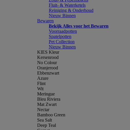
Fluit- & Waterketels
Reiniging & Onderhoud
Nieuw Binnen
Bewaren
Bekijk Alles voor het Bewaren
Voorraadpotten
Spatelpotten
Pet Collection
Nieuw Binnen
KIES Kleur
Kersenrood
No Colour
Oranjerood
Ebbenzwart
Azure
Flint
Wit
Meringue
Bleu Riviera
Mat Zwart
Nectar
Bamboo Green
Sea Salt
Deep Teal