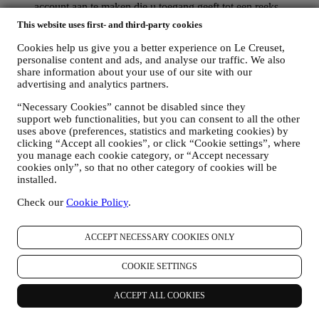
account aan te maken die u toegang geeft tot een reeks
voordelen voor geregistreerde gebruikers, om beter te kunnen
This website uses first- and third-party cookies
genieten van onze diensten, zoals sneller afrekenen, meerdere
verzendadressen opslaan, bestellingen bekijken en volgen.
Cookies help us give you a better experience on Le Creuset,
Elke verwerkingsactiviteit is vereist om ons in staat te stellen
personalise content and ads, and analyse our traffic. We also
deze diensten aan u als Le Creuset-accounthouder te leveren.
share information about your use of our site with our
OM UW BESTELLINGEN TE BEHEREN EN OM ONZE
advertising and analytics partners.
PRODUCTEN, DIENSTEN EN ASSISTENTIE AAN U
“Necessary Cookies” cannot be disabled since they
TE LEVEREN
support web functionalities, but you can consent to all the other
Wij zullen uw gegevens gebruiken om onze contractuele
uses above (preferences, statistics and marketing cookies) by
relatie met u, uw aankoop van producten op de Website, uw
clicking “Accept all cookies”, or click “Cookie settings”, where
gebruik van de Website, eventuele latere hulp na de verkoop
you manage each cookie category, or “Accept necessary
of uw deelname aan onze wedstrijden te beheren. Mogelijk
cookies only”, so that no other category of cookies will be
moeten we bepaalde gegevens over u verwerken voor onze
installed.
administratieve doeleinden die verband houden met onze
contractuele relatie met u, zoals de boekhouding, facturering
Check our
Cookie Policy
.
en controle, verificatie van betaalkaarten, fraudescreening,
veiligheid, beveiliging, systeemtests, onderhoud en statistische
analyse. Af en toe moeten we mogelijk om administratieve of
ACCEPT NECESSARY COOKIES ONLY
operationele redenen contact met u opnemen. Bijvoorbeeld
om u een bevestiging van uw aankoop te sturen. We zullen
COOKIE SETTINGS
uw persoonsgegevens ook gebruiken om uw verzoeken te
beantwoorden die via onze Websiteformulieren of andere
ACCEPT ALL COOKIES
kanalen worden verzonden. Deze verwerkingsactiviteit is
vereist om ons in staat te stellen onze diensten aan u te