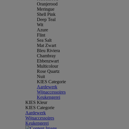
Oranjerood
Meringue
Shell Pink
Deep Teal
Wit
Azure
Flint
Sea Salt
Mat Zwart
Bleu Riviera
Chambray
Ebbenzwart
Multicolour
Rose Quartz
Nuit
KIES Categorie
Aardewerk
Wijnaccessoires
Keukengerei
KIES Kleur
KIES Categorie
Aardewerk
Wijnaccessoires
Keukengerei