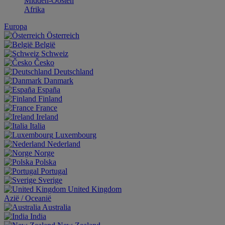
Midden-Oosten
Afrika
Europa
Österreich
België
Schweiz
Česko
Deutschland
Danmark
España
Finland
France
Ireland
Italia
Luxembourg
Nederland
Norge
Polska
Portugal
Sverige
United Kingdom
Aziё / Oceaniё
Australia
India