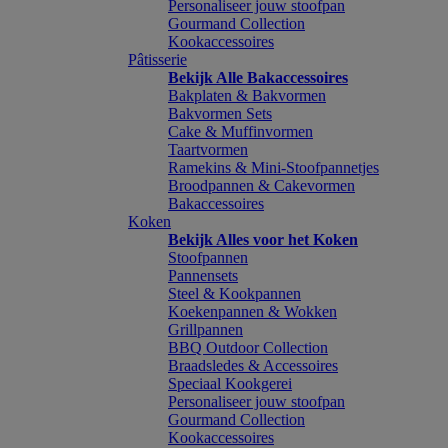
Personaliseer jouw stoofpan
Gourmand Collection
Kookaccessoires
Pâtisserie
Bekijk Alle Bakaccessoires
Bakplaten & Bakvormen
Bakvormen Sets
Cake & Muffinvormen
Taartvormen
Ramekins & Mini-Stoofpannetjes
Broodpannen & Cakevormen
Bakaccessoires
Koken
Bekijk Alles voor het Koken
Stoofpannen
Pannensets
Steel & Kookpannen
Koekenpannen & Wokken
Grillpannen
BBQ Outdoor Collection
Braadsledes & Accessoires
Speciaal Kookgerei
Personaliseer jouw stoofpan
Gourmand Collection
Kookaccessoires