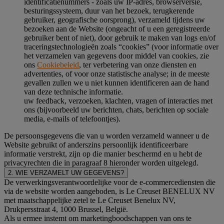
identificatienummers - zoals uw IP-adres, browserversie,
besturingssysteem, duur van het bezoek, terugkerende
gebruiker, geografische oorsprong), verzameld tijdens uw
bezoeken aan de Website (ongeacht of u een geregistreerde
gebruiker bent of niet), door gebruik te maken van logs en/of
traceringstechnologieën zoals “cookies” (voor informatie over
het verzamelen van gegevens door middel van cookies, zie
ons
Cookiebeleid
, ter verbetering van onze diensten en
advertenties, of voor onze statistische analyse; in de meeste
gevallen zullen we u niet kunnen identificeren aan de hand
van deze technische informatie.
uw feedback, verzoeken, klachten, vragen of interacties met
ons (bijvoorbeeld uw berichten, chats, berichten op sociale
media, e-mails of telefoontjes).
De persoonsgegevens die van u worden verzameld wanneer u de
Website gebruikt of anderszins persoonlijk identificeerbare
informatie verstrekt, zijn op die manier beschermd en u hebt de
privacyrechten die in paragraaf 8 hieronder worden uitgelegd.
2. WIE VERZAMELT UW GEGEVENS?
De verwerkingsverantwoordelijke voor de e-commercediensten die
via de website worden aangeboden, is Le Creuset BENELUX NV
met maatschappelijke zetel te Le Creuset Benelux NV,
Drukpersstraat 4, 1000 Brussel, België.
Als u ermee instemt om marketingboodschappen van ons te