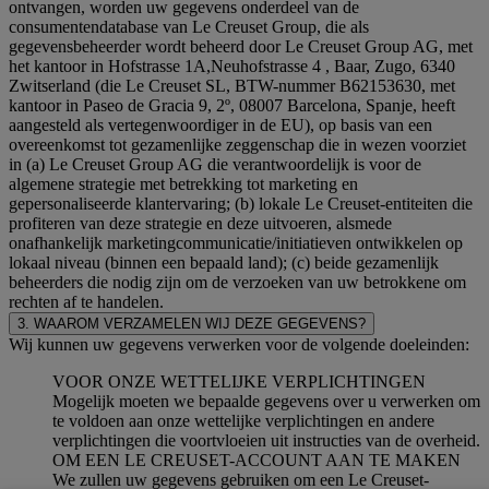
ontvangen, worden uw gegevens onderdeel van de
consumentendatabase van Le Creuset Group, die als
gegevensbeheerder wordt beheerd door Le Creuset Group AG, met
het kantoor in Hofstrasse 1A,Neuhofstrasse 4 , Baar, Zugo, 6340
Zwitserland (die Le Creuset SL, BTW-nummer B62153630, met
kantoor in Paseo de Gracia 9, 2º, 08007 Barcelona, Spanje, heeft
aangesteld als vertegenwoordiger in de EU), op basis van een
overeenkomst tot gezamenlijke zeggenschap die in wezen voorziet
in (a) Le Creuset Group AG die verantwoordelijk is voor de
algemene strategie met betrekking tot marketing en
gepersonaliseerde klantervaring; (b) lokale Le Creuset-entiteiten die
profiteren van deze strategie en deze uitvoeren, alsmede
onafhankelijk marketingcommunicatie/initiatieven ontwikkelen op
lokaal niveau (binnen een bepaald land); (c) beide gezamenlijk
beheerders die nodig zijn om de verzoeken van uw betrokkene om
rechten af te handelen.
3. WAAROM VERZAMELEN WIJ DEZE GEGEVENS?
Wij kunnen uw gegevens verwerken voor de volgende doeleinden:
VOOR ONZE WETTELIJKE VERPLICHTINGEN
Mogelijk moeten we bepaalde gegevens over u verwerken om
te voldoen aan onze wettelijke verplichtingen en andere
verplichtingen die voortvloeien uit instructies van de overheid.
OM EEN LE CREUSET-ACCOUNT AAN TE MAKEN
We zullen uw gegevens gebruiken om een Le Creuset-