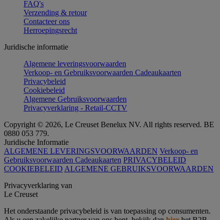
FAQ's
Verzending & retour
Contacteer ons
Herroepingsrecht
Juridische informatie
Algemene leveringsvoorwaarden
Verkoop- en Gebruiksvoorwaarden Cadeaukaarten
Privacybeleid
Cookiebeleid
Algemene Gebruiksvoorwaarden
Privacyverklaring - Retail-CCTV
Copyright © 2026, Le Creuset Benelux NV. All rights reserved. BE
0880 053 779.
Juridische Informatie
ALGEMENE LEVERINGSVOORWAARDEN
Verkoop- en
Gebruiksvoorwaarden Cadeaukaarten
PRIVACYBELEID
COOKIEBELEID
ALGEMENE GEBRUIKSVOORWAARDEN
Privacyverklaring van
Le Creuset
Het onderstaande privacybeleid is van toepassing op consumenten.
Als u een zakelijke partner van ons bent, bekijk dan
hier
het B2B-