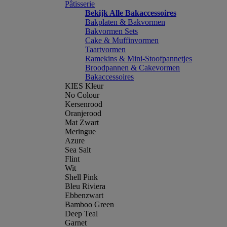
Pâtisserie
Bekijk Alle Bakaccessoires
Bakplaten & Bakvormen
Bakvormen Sets
Cake & Muffinvormen
Taartvormen
Ramekins & Mini-Stoofpannetjes
Broodpannen & Cakevormen
Bakaccessoires
KIES Kleur
No Colour
Kersenrood
Oranjerood
Mat Zwart
Meringue
Azure
Sea Salt
Flint
Wit
Shell Pink
Bleu Riviera
Ebbenzwart
Bamboo Green
Deep Teal
Garnet