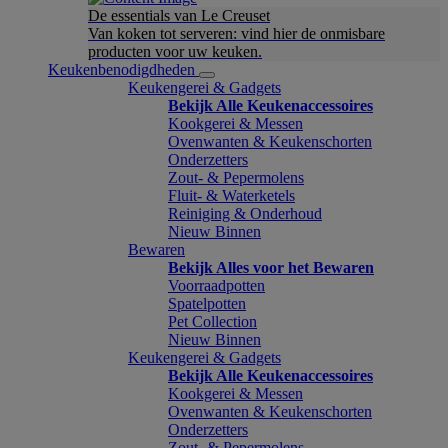
De essentials van Le Creuset
Van koken tot serveren: vind hier de onmisbare
producten voor uw keuken.
Keukenbenodigdheden
Keukengerei & Gadgets
Bekijk Alle Keukenaccessoires
Kookgerei & Messen
Ovenwanten & Keukenschorten
Onderzetters
Zout- & Pepermolens
Fluit- & Waterketels
Reiniging & Onderhoud
Nieuw Binnen
Bewaren
Bekijk Alles voor het Bewaren
Voorraadpotten
Spatelpotten
Pet Collection
Nieuw Binnen
Keukengerei & Gadgets
Bekijk Alle Keukenaccessoires
Kookgerei & Messen
Ovenwanten & Keukenschorten
Onderzetters
Zout- & Pepermolens