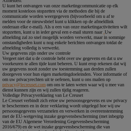
Afmelden:
U kunt het ontvangen van onze marketingcommunicatie op elk
moment kosteloos stopzetten via de methoden die bij de
communicatie worden weergegeven (bijvoorbeeld om u af te
melden voor de nieuwsbrief kunt u klikken op de afmeldlink
onderaan elke e-mail). Als u een van onze marketingactiviteiten wilt
stopzetten, kunt u in ieder geval een e-mail sturen naar
.
Uw
afmelding zal zo snel mogelijk worden verwerkt, maar in sommige
omstandigheden kunt u nog enkele berichten ontvangen totdat de
afmelding volledig is verwerkt.
Uw gegevens zijn onder uw controle
Vergeet niet dat u de controle hebt over uw gegevens en dat u uw
voorkeuren te allen tijde kunt beheren. U kunt erop rekenen dat wij
uw gegevens nooit zonder uw toestemming aan derden zullen
doorgeven voor hun eigen marketingdoeleinden. Voor informatie of
om uw privacyrechten uit te oefenen, kunt u ons mailen op
privacy@lecreuset.com
om ons te laten weten waar wij u mee van
dienst kunnen zijn en wij zullen tijdig reageren.
Volledige Privacyverklaring van Le Creuset
Le Creuset verbindt zich ertoe uw persoonsgegevens en uw privacy
te beschermen en in deze verklaring wordt uitgelegd hoe wij uw
persoonsgegevens verzamelen en verwerken in overeenstemming
met de EU-wetgeving inzake gegevensbescherming (met inbegrip
van de EU Algemene Verordening Gegevensbescherming
2016/679) en de wet inzake gegevensbescherming die van