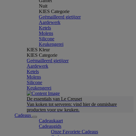
Garnet
Nuit
KIES Categorie
Geëmailleerd gietijzer
Aardewerk
Ketels
Molens
Silicone
Keukengerei
KIES Kleur
KIES Categorie
Geëmailleerd gietijzer
Aardewerk
Ketels
Molens
Silicone
Keukengerei
De essentials van Le Creuset
Van koken tot serveren: vind hier de onmisbare
producten voor uw keuken.
Cadeaus
Cadeaukaart
Cadeaugids
Onze Favoriete Cadeaus