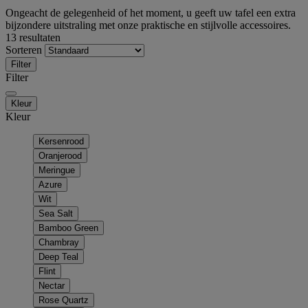
Ongeacht de gelegenheid of het moment, u geeft uw tafel een extra
bijzondere uitstraling met onze praktische en stijlvolle accessoires.
13 resultaten
Sorteren
Filter
Filter
Kleur
Kleur
Kersenrood
Oranjerood
Meringue
Azure
Wit
Sea Salt
Bamboo Green
Chambray
Deep Teal
Flint
Nectar
Rose Quartz