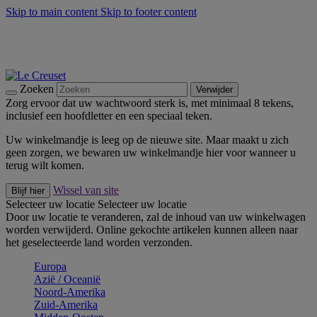
Skip to main content
Skip to footer content
Zomerse buitenmomenten met de BBQ Outdoor Collectie &
Thyme -
Shop Nu
De essentials van Le Creuset -
Ontdek Nu
Nieuwsbrieven: Registreer en bespaar 10%! -
Schrijf je nu in
Zoeken
Verwijder
Zorg ervoor dat uw wachtwoord sterk is, met minimaal 8 tekens,
inclusief een hoofdletter en een speciaal teken.
Uw winkelmandje is leeg op de nieuwe site. Maar maakt u zich
geen zorgen, we bewaren uw winkelmandje hier voor wanneer u
terug wilt komen.
Wissel van site
Blijf hier
Selecteer uw locatie
Selecteer uw locatie
Door uw locatie te veranderen, zal de inhoud van uw winkelwagen
worden verwijderd. Online gekochte artikelen kunnen alleen naar
het geselecteerde land worden verzonden.
Europa
Aziё / Oceaniё
Noord-Amerika
Zuid-Amerika