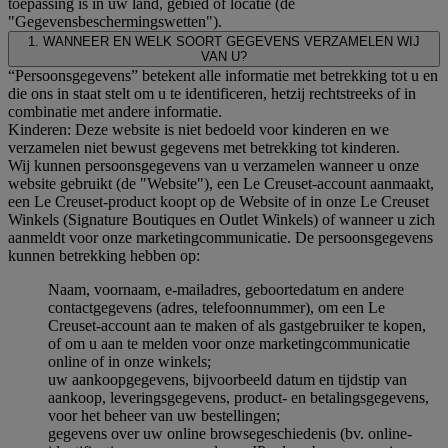
toepassing is in uw land, gebied of locatie (de
"Gegevensbeschermingswetten").
1. WANNEER EN WELK SOORT GEGEVENS VERZAMELEN WIJ
VAN U?
“Persoonsgegevens” betekent alle informatie met betrekking tot u en
die ons in staat stelt om u te identificeren, hetzij rechtstreeks of in
combinatie met andere informatie.
Kinderen: Deze website is niet bedoeld voor kinderen en we
verzamelen niet bewust gegevens met betrekking tot kinderen.
Wij kunnen persoonsgegevens van u verzamelen wanneer u onze
website gebruikt (de "Website"), een Le Creuset-account aanmaakt,
een Le Creuset-product koopt op de Website of in onze Le Creuset
Winkels (Signature Boutiques en Outlet Winkels) of wanneer u zich
aanmeldt voor onze marketingcommunicatie. De persoonsgegevens
kunnen betrekking hebben op:
Naam, voornaam, e-mailadres, geboortedatum en andere
contactgegevens (adres, telefoonnummer), om een Le
Creuset-account aan te maken of als gastgebruiker te kopen,
of om u aan te melden voor onze marketingcommunicatie
online of in onze winkels;
uw aankoopgegevens, bijvoorbeeld datum en tijdstip van
aankoop, leveringsgegevens, product- en betalingsgegevens,
voor het beheer van uw bestellingen;
gegevens over uw online browsegeschiedenis (bv. online-