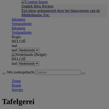
Ontdek Bleu Riviera
Een kleur geïnspireerd door het blauwgroen van de
Middellandse Zee.
Inloggen
Verlanglijstje
Inloggen
Verlanglijstje
Regio
BELGIË
taal
taal
BELGIË
taal
Wis zoekopdracht
Terug
Home
Servies
Tafelgerei