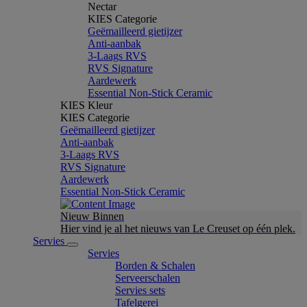
Nectar
KIES Categorie
Geëmailleerd gietijzer
Anti-aanbak
3-Laags RVS
RVS Signature
Aardewerk
Essential Non-Stick Ceramic
KIES Kleur
KIES Categorie
Geëmailleerd gietijzer
Anti-aanbak
3-Laags RVS
RVS Signature
Aardewerk
Essential Non-Stick Ceramic
Nieuw Binnen
Hier vind je al het nieuws van Le Creuset op één plek.
Servies
Servies
Borden & Schalen
Serveerschalen
Servies sets
Tafelgerei