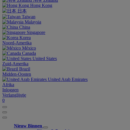
New Zealand
Hong Kong
日本
Taiwan
Malaysia
China
Singapore
Korea
Noord-Amerika
México
Canada
United States
Zuid-Amerika
Brazil
Midden-Oosten
United Arab Emirates
Afrika
Inloggen
Verlanglijstje
0
Nieuw Binnen