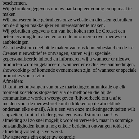
beschermen.
Wij gebruiken gegevens om uw aankoop eenvoudig en op maat te
maken
Wij analyseren hoe gebruikers onze website en diensten gebruiken
om de dingen makkelijker en interessanter te maken.
Wij gebruiken gegevens om van het koken met Le Creuset een
betere ervaring te maken en om u te informeren over nieuws en
aanbiedingen
Als u beslist om deel uit te maken van ons klantenbestand en de Le
Creuset-nieuwsbrief te ontvangen, sturen wij u speciale,
gepersonaliseerde inhoud en informeren wij u wanneer er nieuwe
producten worden gelanceerd, wanneer er exclusieve aanbiedingen,
showcooking- of komende evenementen zijn, of wanneer er speciale
promoties voor u zijn.
Afmelden:
U kunt het ontvangen van onze marketingcommunicatie op elk
moment kosteloos stopzetten via de methoden die bij de
communicatie worden weergegeven (bijvoorbeeld om u af te
melden voor de nieuwsbrief kunt u klikken op de afmeldlink
onderaan elke e-mail). Als u een van onze marketingactiviteiten wilt
stopzetten, kunt u in ieder geval een e-mail sturen naar
.
Uw
afmelding zal zo snel mogelijk worden verwerkt, maar in sommige
omstandigheden kunt u nog enkele berichten ontvangen totdat de
afmelding volledig is verwerkt.
Uw gegevens zijn onder uw controle