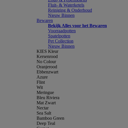
Fluit- & Waterketels
Reiniging & Onderhoud
Nieuw Binnen
Bewaren
Bekijk Alles voor het Bewaren
Voorraadpotten
Spatelpotten
Pet Collection
Nieuw Binnen
KIES Kleur
Kersenrood
No Colour
Oranjerood
Ebbenzwart
Azure
Flint
Wit
Meringue
Bleu Riviera
Mat Zwart
Nectar
Sea Salt
Bamboo Green
Deep Teal