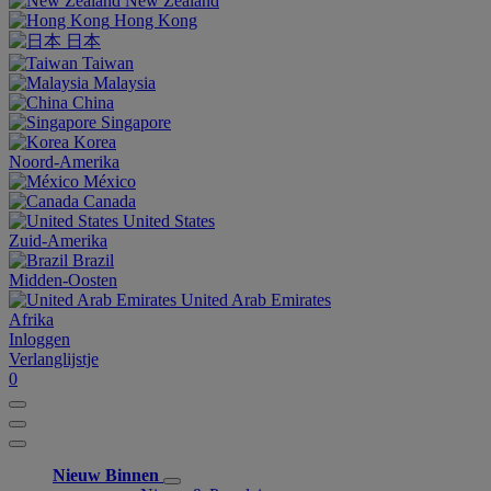
New Zealand
Hong Kong
日本
Taiwan
Malaysia
China
Singapore
Korea
Noord-Amerika
México
Canada
United States
Zuid-Amerika
Brazil
Midden-Oosten
United Arab Emirates
Afrika
Inloggen
Verlanglijstje
0
Nieuw Binnen