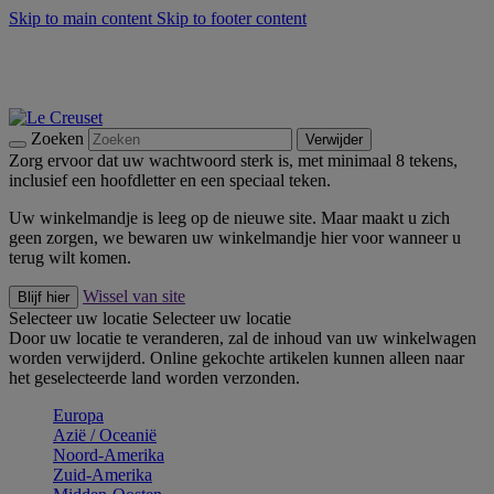
Skip to main content
Skip to footer content
Zomerse buitenmomenten met de BBQ Outdoor Collectie &
Thyme -
Shop Nu
De essentials van Le Creuset -
Ontdek Nu
Nieuwsbrieven: Registreer en bespaar 10%! -
Schrijf je nu in
Zoeken
Verwijder
Zorg ervoor dat uw wachtwoord sterk is, met minimaal 8 tekens,
inclusief een hoofdletter en een speciaal teken.
Uw winkelmandje is leeg op de nieuwe site. Maar maakt u zich
geen zorgen, we bewaren uw winkelmandje hier voor wanneer u
terug wilt komen.
Wissel van site
Blijf hier
Selecteer uw locatie
Selecteer uw locatie
Door uw locatie te veranderen, zal de inhoud van uw winkelwagen
worden verwijderd. Online gekochte artikelen kunnen alleen naar
het geselecteerde land worden verzonden.
Europa
Aziё / Oceaniё
Noord-Amerika
Zuid-Amerika