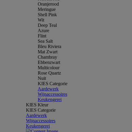
Oranjerood
Meringue
Shell Pink
Wit
Deep Teal
Azure
Flint
Sea Salt
Bleu Riviera
Mat Zwart
Chambray
Ebbenzwart
Multicolour
Rose Quartz
Nuit
KIES Categorie
Aardewerk
Wijnaccessoires
Keukengerei
KIES Kleur
KIES Categorie
Aardewerk
Wijnaccessoires
Keukengerei