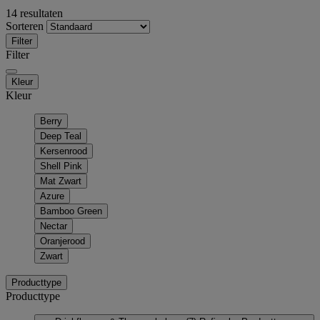
14 resultaten
Sorteren
Filter
Filter
Kleur
Kleur
Berry
Deep Teal
Kersenrood
Shell Pink
Mat Zwart
Azure
Bamboo Green
Nectar
Oranjerood
Zwart
Producttype
Producttype