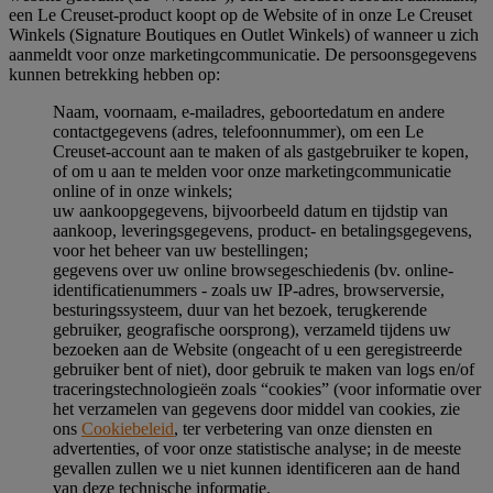
een Le Creuset-product koopt op de Website of in onze Le Creuset
Winkels (Signature Boutiques en Outlet Winkels) of wanneer u zich
aanmeldt voor onze marketingcommunicatie. De persoonsgegevens
kunnen betrekking hebben op:
Naam, voornaam, e-mailadres, geboortedatum en andere
contactgegevens (adres, telefoonnummer), om een Le
Creuset-account aan te maken of als gastgebruiker te kopen,
of om u aan te melden voor onze marketingcommunicatie
online of in onze winkels;
uw aankoopgegevens, bijvoorbeeld datum en tijdstip van
aankoop, leveringsgegevens, product- en betalingsgegevens,
voor het beheer van uw bestellingen;
gegevens over uw online browsegeschiedenis (bv. online-
identificatienummers - zoals uw IP-adres, browserversie,
besturingssysteem, duur van het bezoek, terugkerende
gebruiker, geografische oorsprong), verzameld tijdens uw
bezoeken aan de Website (ongeacht of u een geregistreerde
gebruiker bent of niet), door gebruik te maken van logs en/of
traceringstechnologieën zoals “cookies” (voor informatie over
het verzamelen van gegevens door middel van cookies, zie
ons
Cookiebeleid
, ter verbetering van onze diensten en
advertenties, of voor onze statistische analyse; in de meeste
gevallen zullen we u niet kunnen identificeren aan de hand
van deze technische informatie.