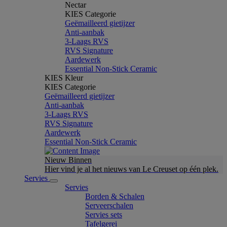
Nectar
KIES Categorie
Geëmailleerd gietijzer
Anti-aanbak
3-Laags RVS
RVS Signature
Aardewerk
Essential Non-Stick Ceramic
KIES Kleur
KIES Categorie
Geëmailleerd gietijzer
Anti-aanbak
3-Laags RVS
RVS Signature
Aardewerk
Essential Non-Stick Ceramic
Nieuw Binnen
Hier vind je al het nieuws van Le Creuset op één plek.
Servies
Servies
Borden & Schalen
Serveerschalen
Servies sets
Tafelgerei