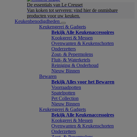
De essentials van Le Creuset
Van koken tot serveren: vind hier de onmisbare
producten voor uw keuken.
Keukenbenodigdheden
Keukengerei & Gadgets
Bekijk Alle Keukenaccessoires
Kookgerei & Messen
Ovenwanten & Keukenschorten
Onderzetters
Zout- & Pepermolens
Fluit- & Waterketels
Reiniging & Onderhoud
Nieuw Binnen
Bewaren
Bekijk Alles voor het Bewaren
Voorraadpotten
Spatelpotten
Pet Collection
Nieuw Binnen
Keukengerei & Gadgets
Bekijk Alle Keukenaccessoires
Kookgerei & Messen
Ovenwanten & Keukenschorten
Onderzetters
Zout- & Pepermolens