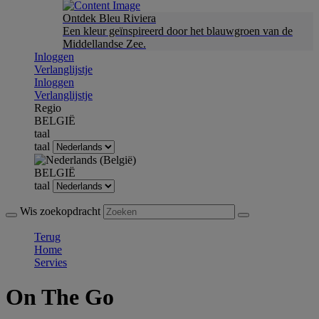
Ontdek Bleu Riviera
Een kleur geïnspireerd door het blauwgroen van de
Middellandse Zee.
Inloggen
Verlanglijstje
Inloggen
Verlanglijstje
Regio
BELGIË
taal
taal
BELGIË
taal
Wis zoekopdracht
Terug
Home
Servies
On The Go