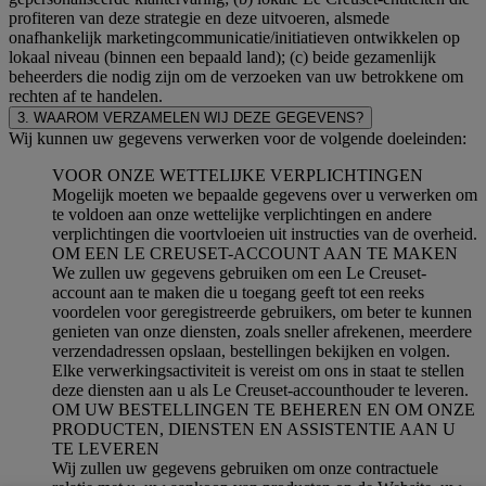
profiteren van deze strategie en deze uitvoeren, alsmede
onafhankelijk marketingcommunicatie/initiatieven ontwikkelen op
lokaal niveau (binnen een bepaald land); (c) beide gezamenlijk
beheerders die nodig zijn om de verzoeken van uw betrokkene om
rechten af te handelen.
3. WAAROM VERZAMELEN WIJ DEZE GEGEVENS?
Wij kunnen uw gegevens verwerken voor de volgende doeleinden:
VOOR ONZE WETTELIJKE VERPLICHTINGEN
Mogelijk moeten we bepaalde gegevens over u verwerken om
te voldoen aan onze wettelijke verplichtingen en andere
verplichtingen die voortvloeien uit instructies van de overheid.
OM EEN LE CREUSET-ACCOUNT AAN TE MAKEN
We zullen uw gegevens gebruiken om een Le Creuset-
account aan te maken die u toegang geeft tot een reeks
voordelen voor geregistreerde gebruikers, om beter te kunnen
genieten van onze diensten, zoals sneller afrekenen, meerdere
verzendadressen opslaan, bestellingen bekijken en volgen.
Elke verwerkingsactiviteit is vereist om ons in staat te stellen
deze diensten aan u als Le Creuset-accounthouder te leveren.
OM UW BESTELLINGEN TE BEHEREN EN OM ONZE
PRODUCTEN, DIENSTEN EN ASSISTENTIE AAN U
TE LEVEREN
Wij zullen uw gegevens gebruiken om onze contractuele