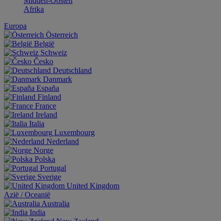
Midden-Oosten
Afrika
Europa
Österreich
België
Schweiz
Česko
Deutschland
Danmark
España
Finland
France
Ireland
Italia
Luxembourg
Nederland
Norge
Polska
Portugal
Sverige
United Kingdom
Aziё / Oceaniё
Australia
India