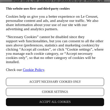
relatie met u, uw aankoop van producten op de Website, uw
gebruik van de Website, eventuele latere hulp na de verkoop
This website uses first- and third-party cookies
of uw deelname aan onze wedstrijden te beheren. Mogelijk
moeten we bepaalde gegevens over u verwerken voor onze
Cookies help us give you a better experience on Le Creuset,
administratieve doeleinden die verband houden met onze
personalise content and ads, and analyse our traffic. We also
contractuele relatie met u, zoals de boekhouding, facturering
share information about your use of our site with our
en controle, verificatie van betaalkaarten, fraudescreening,
advertising and analytics partners.
veiligheid, beveiliging, systeemtests, onderhoud en statistische
analyse. Af en toe moeten we mogelijk om administratieve of
“Necessary Cookies” cannot be disabled since they
operationele redenen contact met u opnemen. Bijvoorbeeld
support web functionalities, but you can consent to all the other
om u een bevestiging van uw aankoop te sturen. We zullen
uses above (preferences, statistics and marketing cookies) by
uw persoonsgegevens ook gebruiken om uw verzoeken te
clicking “Accept all cookies”, or click “Cookie settings”, where
beantwoorden die via onze Websiteformulieren of andere
you manage each cookie category, or “Accept necessary
kanalen worden verzonden. Deze verwerkingsactiviteit is
cookies only”, so that no other category of cookies will be
installed.
vereist om ons in staat te stellen onze diensten aan u te
leveren. Wij kunnen uw gegevens verwerken op basis van
Check our
Cookie Policy
.
ons legitiem belang (naar behoren rekening houdend met uw
rechten en vrijheden) om u opvolg-e-mails te sturen in het
geval u artikelen aan onze online winkelwagen hebt
ACCEPT NECESSARY COOKIES ONLY
toegevoegd zonder de aankoop af te ronden. Als u de
aankoop niet binnen een bepaalde periode afrondt, worden er
COOKIE SETTINGS
geen verdere opvolgingsberichten verzonden.
OM U TE INFORMEREN OVER NIEUWS OF
AANBIEDINGEN VAN LE CREUSET-PRODUCTEN
ACCEPT ALL COOKIES
Als u ermee hebt ingestemd dat wij dit doen (bijvoorbeeld