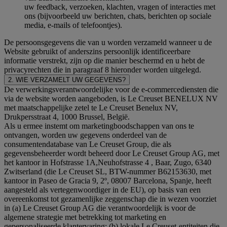
uw feedback, verzoeken, klachten, vragen of interacties met
ons (bijvoorbeeld uw berichten, chats, berichten op sociale
media, e-mails of telefoontjes).
De persoonsgegevens die van u worden verzameld wanneer u de
Website gebruikt of anderszins persoonlijk identificeerbare
informatie verstrekt, zijn op die manier beschermd en u hebt de
privacyrechten die in paragraaf 8 hieronder worden uitgelegd.
2. WIE VERZAMELT UW GEGEVENS?
De verwerkingsverantwoordelijke voor de e-commercediensten die
via de website worden aangeboden, is Le Creuset BENELUX NV
met maatschappelijke zetel te Le Creuset Benelux NV,
Drukpersstraat 4, 1000 Brussel, België.
Als u ermee instemt om marketingboodschappen van ons te
ontvangen, worden uw gegevens onderdeel van de
consumentendatabase van Le Creuset Group, die als
gegevensbeheerder wordt beheerd door Le Creuset Group AG, met
het kantoor in Hofstrasse 1A,Neuhofstrasse 4 , Baar, Zugo, 6340
Zwitserland (die Le Creuset SL, BTW-nummer B62153630, met
kantoor in Paseo de Gracia 9, 2º, 08007 Barcelona, Spanje, heeft
aangesteld als vertegenwoordiger in de EU), op basis van een
overeenkomst tot gezamenlijke zeggenschap die in wezen voorziet
in (a) Le Creuset Group AG die verantwoordelijk is voor de
algemene strategie met betrekking tot marketing en
gepersonaliseerde klantervaring; (b) lokale Le Creuset-entiteiten die