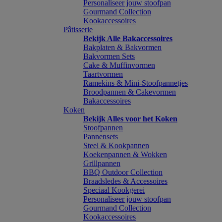
Personaliseer jouw stoofpan
Gourmand Collection
Kookaccessoires
Pâtisserie
Bekijk Alle Bakaccessoires
Bakplaten & Bakvormen
Bakvormen Sets
Cake & Muffinvormen
Taartvormen
Ramekins & Mini-Stoofpannetjes
Broodpannen & Cakevormen
Bakaccessoires
Koken
Bekijk Alles voor het Koken
Stoofpannen
Pannensets
Steel & Kookpannen
Koekenpannen & Wokken
Grillpannen
BBQ Outdoor Collection
Braadsledes & Accessoires
Speciaal Kookgerei
Personaliseer jouw stoofpan
Gourmand Collection
Kookaccessoires