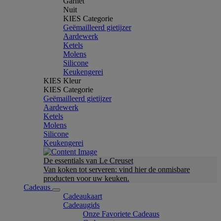
Garnet
Nuit
KIES Categorie
Geëmailleerd gietijzer
Aardewerk
Ketels
Molens
Silicone
Keukengerei
KIES Kleur
KIES Categorie
Geëmailleerd gietijzer
Aardewerk
Ketels
Molens
Silicone
Keukengerei
De essentials van Le Creuset
Van koken tot serveren: vind hier de onmisbare
producten voor uw keuken.
Cadeaus
Cadeaukaart
Cadeaugids
Onze Favoriete Cadeaus