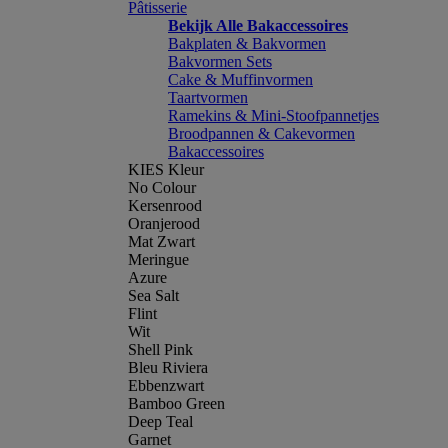
Pâtisserie
Bekijk Alle Bakaccessoires
Bakplaten & Bakvormen
Bakvormen Sets
Cake & Muffinvormen
Taartvormen
Ramekins & Mini-Stoofpannetjes
Broodpannen & Cakevormen
Bakaccessoires
KIES Kleur
No Colour
Kersenrood
Oranjerood
Mat Zwart
Meringue
Azure
Sea Salt
Flint
Wit
Shell Pink
Bleu Riviera
Ebbenzwart
Bamboo Green
Deep Teal
Garnet