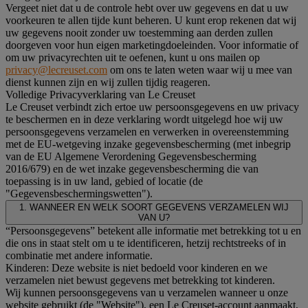
Vergeet niet dat u de controle hebt over uw gegevens en dat u uw
voorkeuren te allen tijde kunt beheren. U kunt erop rekenen dat wij
uw gegevens nooit zonder uw toestemming aan derden zullen
doorgeven voor hun eigen marketingdoeleinden. Voor informatie of
om uw privacyrechten uit te oefenen, kunt u ons mailen op
privacy@lecreuset.com
om ons te laten weten waar wij u mee van
dienst kunnen zijn en wij zullen tijdig reageren.
Volledige Privacyverklaring van Le Creuset
Le Creuset verbindt zich ertoe uw persoonsgegevens en uw privacy
te beschermen en in deze verklaring wordt uitgelegd hoe wij uw
persoonsgegevens verzamelen en verwerken in overeenstemming
met de EU-wetgeving inzake gegevensbescherming (met inbegrip
van de EU Algemene Verordening Gegevensbescherming
2016/679) en de wet inzake gegevensbescherming die van
toepassing is in uw land, gebied of locatie (de
"Gegevensbeschermingswetten").
1. WANNEER EN WELK SOORT GEGEVENS VERZAMELEN WIJ
VAN U?
“Persoonsgegevens” betekent alle informatie met betrekking tot u en
die ons in staat stelt om u te identificeren, hetzij rechtstreeks of in
combinatie met andere informatie.
Kinderen: Deze website is niet bedoeld voor kinderen en we
verzamelen niet bewust gegevens met betrekking tot kinderen.
Wij kunnen persoonsgegevens van u verzamelen wanneer u onze
website gebruikt (de "Website"), een Le Creuset-account aanmaakt,