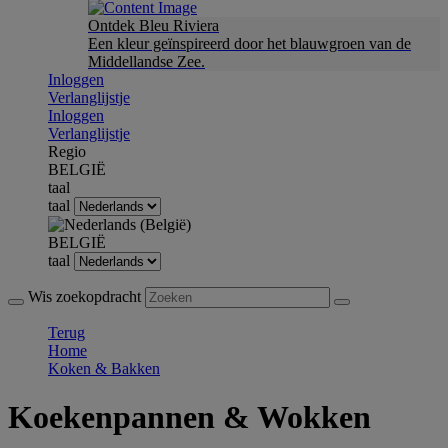
Ontdek Bleu Riviera
Een kleur geïnspireerd door het blauwgroen van de
Middellandse Zee.
Inloggen
Verlanglijstje
Inloggen
Verlanglijstje
Regio
BELGIË
taal
taal
BELGIË
taal
Wis zoekopdracht
Terug
Home
Koken & Bakken
Koekenpannen & Wokken