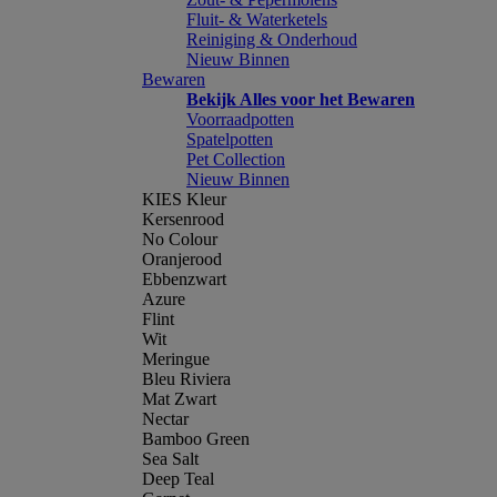
Fluit- & Waterketels
Reiniging & Onderhoud
Nieuw Binnen
Bewaren
Bekijk Alles voor het Bewaren
Voorraadpotten
Spatelpotten
Pet Collection
Nieuw Binnen
KIES Kleur
Kersenrood
No Colour
Oranjerood
Ebbenzwart
Azure
Flint
Wit
Meringue
Bleu Riviera
Mat Zwart
Nectar
Bamboo Green
Sea Salt
Deep Teal