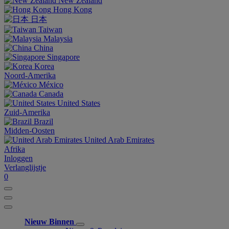
New Zealand
Hong Kong
日本
Taiwan
Malaysia
China
Singapore
Korea
Noord-Amerika
México
Canada
United States
Zuid-Amerika
Brazil
Midden-Oosten
United Arab Emirates
Afrika
Inloggen
Verlanglijstje
0
Nieuw Binnen