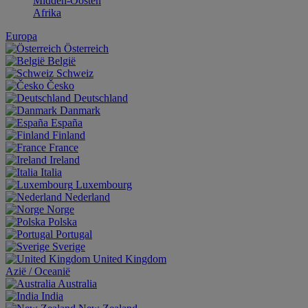
Midden-Oosten
Afrika
Europa
Österreich
België
Schweiz
Česko
Deutschland
Danmark
España
Finland
France
Ireland
Italia
Luxembourg
Nederland
Norge
Polska
Portugal
Sverige
United Kingdom
Aziё / Oceaniё
Australia
India