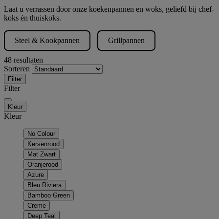
Laat u verrassen door onze koekenpannen en woks, geliefd bij chef-
koks én thuiskoks.
Steel & Kookpannen
Grillpannen
48 resultaten
Sorteren
Filter
Filter
Kleur
Kleur
No Colour
Kersenrood
Mat Zwart
Oranjerood
Azure
Bleu Riviera
Bamboo Green
Creme
Deep Teal