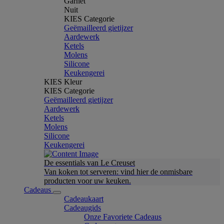
Garnet
Nuit
KIES Categorie
Geëmailleerd gietijzer
Aardewerk
Ketels
Molens
Silicone
Keukengerei
KIES Kleur
KIES Categorie
Geëmailleerd gietijzer
Aardewerk
Ketels
Molens
Silicone
Keukengerei
De essentials van Le Creuset
Van koken tot serveren: vind hier de onmisbare
producten voor uw keuken.
Cadeaus
Cadeaukaart
Cadeaugids
Onze Favoriete Cadeaus