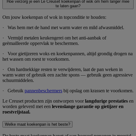
Hoe verzorg je een Le Creuset koekenpan of wok om hem langer mee
te laten gaan?
Om jouw koekenpan of wok in topconditie te houden:
· Was hem met de hand met warm water en mild afwasmiddel.
· Vermijd metalen keukengerei om het anti-aanbak of
geëmailleerde oppervlak te beschermen.
· Voor gietijzeren woks en koekenpannen, altijd grondig drogen na
het wassen om roest te voorkomen.
· Om hardnekkige resten te verwijderen, laat de pan weken in
warm water of gebruik een zachte spons — gebruik geen agressieve
schuurmiddelen.
· Gebruik
pannenbeschermers
bij opslag om krassen te voorkomen.
Le Creuset producten zijn ontworpen voor
langdurige prestaties
en
worden geleverd met een
levenslange garantie op gietijzer en
roestvrijstaal.
Welke maat koekenpan is het beste?
De beste maat koekenpan hangt af van hoeveel personen je meestal