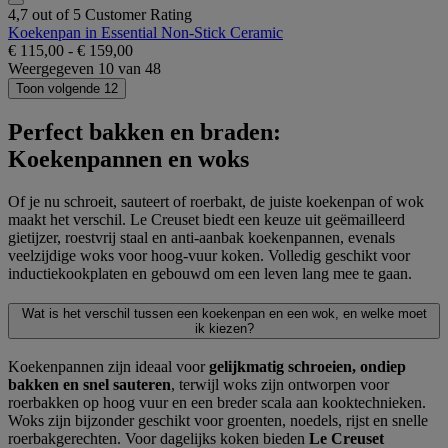
4,7 out of 5 Customer Rating
Koekenpan in Essential Non-Stick Ceramic
€ 115,00
-
€ 159,00
Weergegeven
10
van
48
Toon volgende 12
Perfect bakken en braden:
Koekenpannen en woks
Of je nu schroeit, sauteert of roerbakt, de juiste koekenpan of wok
maakt het verschil. Le Creuset biedt een keuze uit geëmailleerd
gietijzer, roestvrij staal en anti-aanbak koekenpannen, evenals
veelzijdige woks voor hoog-vuur koken. Volledig geschikt voor
inductiekookplaten en gebouwd om een leven lang mee te gaan.
Wat is het verschil tussen een koekenpan en een wok, en welke moet
ik kiezen?
Koekenpannen zijn ideaal voor
gelijkmatig schroeien, ondiep
bakken en snel sauteren
, terwijl woks zijn ontworpen voor
roerbakken op hoog vuur en een breder scala aan kooktechnieken.
Woks zijn bijzonder geschikt voor groenten, noedels, rijst en snelle
roerbakgerechten. Voor dagelijks koken bieden
Le Creuset