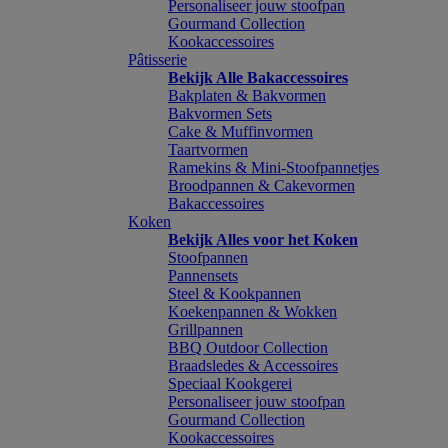
Personaliseer jouw stoofpan
Gourmand Collection
Kookaccessoires
Pâtisserie
Bekijk Alle Bakaccessoires
Bakplaten & Bakvormen
Bakvormen Sets
Cake & Muffinvormen
Taartvormen
Ramekins & Mini-Stoofpannetjes
Broodpannen & Cakevormen
Bakaccessoires
Koken
Bekijk Alles voor het Koken
Stoofpannen
Pannensets
Steel & Kookpannen
Koekenpannen & Wokken
Grillpannen
BBQ Outdoor Collection
Braadsledes & Accessoires
Speciaal Kookgerei
Personaliseer jouw stoofpan
Gourmand Collection
Kookaccessoires