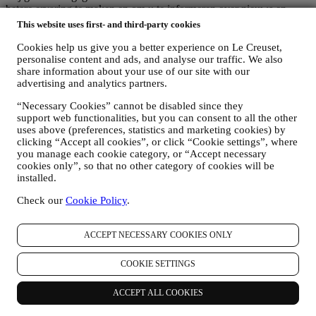
betere ervaring te maken en om u te informeren over nieuws en
aanbiedingen
This website uses first- and third-party cookies
Als u beslist om deel uit te maken van ons klantenbestand en de Le
Creuset-nieuwsbrief te ontvangen, sturen wij u speciale,
Cookies help us give you a better experience on Le Creuset,
personalise content and ads, and analyse our traffic. We also
gepersonaliseerde inhoud en informeren wij u wanneer er nieuwe
share information about your use of our site with our
producten worden gelanceerd, wanneer er exclusieve aanbiedingen,
advertising and analytics partners.
showcooking- of komende evenementen zijn, of wanneer er speciale
promoties voor u zijn.
“Necessary Cookies” cannot be disabled since they
Afmelden:
support web functionalities, but you can consent to all the other
U kunt het ontvangen van onze marketingcommunicatie op elk
uses above (preferences, statistics and marketing cookies) by
moment kosteloos stopzetten via de methoden die bij de
clicking “Accept all cookies”, or click “Cookie settings”, where
communicatie worden weergegeven (bijvoorbeeld om u af te
you manage each cookie category, or “Accept necessary
melden voor de nieuwsbrief kunt u klikken op de afmeldlink
cookies only”, so that no other category of cookies will be
onderaan elke e-mail). Als u een van onze marketingactiviteiten wilt
installed.
stopzetten, kunt u in ieder geval een e-mail sturen naar
.
Uw
afmelding zal zo snel mogelijk worden verwerkt, maar in sommige
Check our
Cookie Policy
.
omstandigheden kunt u nog enkele berichten ontvangen totdat de
afmelding volledig is verwerkt.
ACCEPT NECESSARY COOKIES ONLY
Uw gegevens zijn onder uw controle
Vergeet niet dat u de controle hebt over uw gegevens en dat u uw
voorkeuren te allen tijde kunt beheren. U kunt erop rekenen dat wij
COOKIE SETTINGS
uw gegevens nooit zonder uw toestemming aan derden zullen
doorgeven voor hun eigen marketingdoeleinden. Voor informatie of
ACCEPT ALL COOKIES
om uw privacyrechten uit te oefenen, kunt u ons mailen op
privacy@lecreuset.com
om ons te laten weten waar wij u mee van