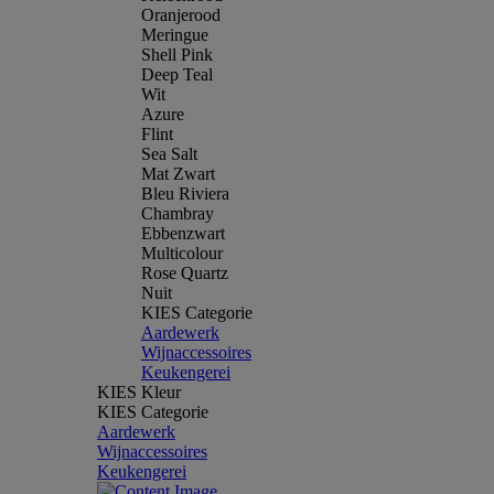
Oranjerood
Meringue
Shell Pink
Deep Teal
Wit
Azure
Flint
Sea Salt
Mat Zwart
Bleu Riviera
Chambray
Ebbenzwart
Multicolour
Rose Quartz
Nuit
KIES Categorie
Aardewerk
Wijnaccessoires
Keukengerei
KIES Kleur
KIES Categorie
Aardewerk
Wijnaccessoires
Keukengerei