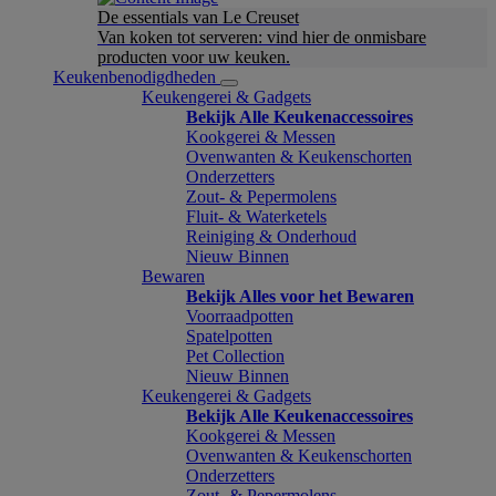
De essentials van Le Creuset
Van koken tot serveren: vind hier de onmisbare
producten voor uw keuken.
Keukenbenodigdheden
Keukengerei & Gadgets
Bekijk Alle Keukenaccessoires
Kookgerei & Messen
Ovenwanten & Keukenschorten
Onderzetters
Zout- & Pepermolens
Fluit- & Waterketels
Reiniging & Onderhoud
Nieuw Binnen
Bewaren
Bekijk Alles voor het Bewaren
Voorraadpotten
Spatelpotten
Pet Collection
Nieuw Binnen
Keukengerei & Gadgets
Bekijk Alle Keukenaccessoires
Kookgerei & Messen
Ovenwanten & Keukenschorten
Onderzetters
Zout- & Pepermolens