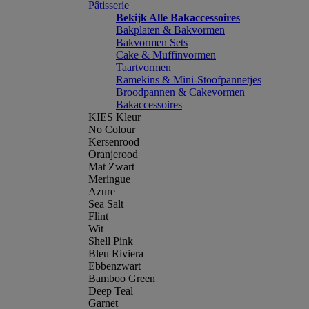
Pâtisserie
Bekijk Alle Bakaccessoires
Bakplaten & Bakvormen
Bakvormen Sets
Cake & Muffinvormen
Taartvormen
Ramekins & Mini-Stoofpannetjes
Broodpannen & Cakevormen
Bakaccessoires
KIES Kleur
No Colour
Kersenrood
Oranjerood
Mat Zwart
Meringue
Azure
Sea Salt
Flint
Wit
Shell Pink
Bleu Riviera
Ebbenzwart
Bamboo Green
Deep Teal
Garnet