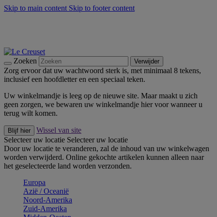
Skip to main content
Skip to footer content
Zomerse buitenmomenten met de BBQ Outdoor Collectie &
Thyme -
Shop Nu
De essentials van Le Creuset -
Ontdek Nu
Nieuwsbrieven: Registreer en bespaar 10%! -
Schrijf je nu in
Zoeken
Verwijder
Zorg ervoor dat uw wachtwoord sterk is, met minimaal 8 tekens,
inclusief een hoofdletter en een speciaal teken.
Uw winkelmandje is leeg op de nieuwe site. Maar maakt u zich
geen zorgen, we bewaren uw winkelmandje hier voor wanneer u
terug wilt komen.
Wissel van site
Blijf hier
Selecteer uw locatie
Selecteer uw locatie
Door uw locatie te veranderen, zal de inhoud van uw winkelwagen
worden verwijderd. Online gekochte artikelen kunnen alleen naar
het geselecteerde land worden verzonden.
Europa
Aziё / Oceaniё
Noord-Amerika
Zuid-Amerika