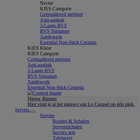
Nectar
KIES Categorie
Geëmailleerd gietijzer
Anti-aanbak
3-Laags RVS
RVS Signature
Aardewerk
Essential Non-Stick Ceramic
KIES Kleur
KIES Categorie
Geëmailleerd gietijzer
Anti-aanbak
3-Laags RVS
RVS Signature
Aardewerk
Essential Non-Stick Ceramic
Nieuw Binnen
Hier vind je al het nieuws van Le Creuset op één plek.
Servies
Servies
Borden & Schalen
Serveerschalen
Servies sets
Tafelgerei