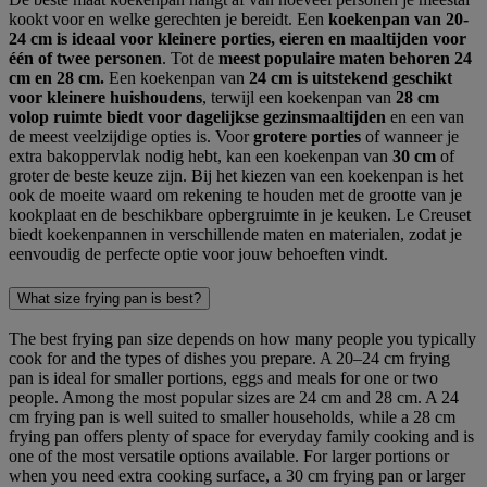
kookt voor en welke gerechten je bereidt. Een
koekenpan van 20-
24 cm is ideaal voor kleinere porties, eieren en maaltijden voor
één of twee personen
. Tot de
meest populaire maten behoren 24
cm en 28 cm.
Een koekenpan van
24 cm is uitstekend geschikt
voor kleinere huishoudens
, terwijl een koekenpan van
28 cm
volop ruimte biedt voor dagelijkse gezinsmaaltijden
en een van
de meest veelzijdige opties is. Voor
grotere porties
of wanneer je
extra bakoppervlak nodig hebt, kan een koekenpan van
30 cm
of
groter de beste keuze zijn. Bij het kiezen van een koekenpan is het
ook de moeite waard om rekening te houden met de grootte van je
kookplaat en de beschikbare opbergruimte in je keuken. Le Creuset
biedt koekenpannen in verschillende maten en materialen, zodat je
eenvoudig de perfecte optie voor jouw behoeften vindt.
What size frying pan is best?
The best frying pan size depends on how many people you typically
cook for and the types of dishes you prepare. A 20–24 cm frying
pan is ideal for smaller portions, eggs and meals for one or two
people. Among the most popular sizes are 24 cm and 28 cm. A 24
cm frying pan is well suited to smaller households, while a 28 cm
frying pan offers plenty of space for everyday family cooking and is
one of the most versatile options available. For larger portions or
when you need extra cooking surface, a 30 cm frying pan or larger