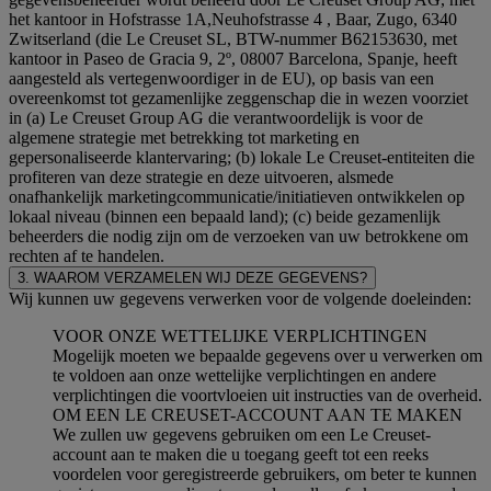
het kantoor in Hofstrasse 1A,Neuhofstrasse 4 , Baar, Zugo, 6340
Zwitserland (die Le Creuset SL, BTW-nummer B62153630, met
kantoor in Paseo de Gracia 9, 2º, 08007 Barcelona, Spanje, heeft
aangesteld als vertegenwoordiger in de EU), op basis van een
overeenkomst tot gezamenlijke zeggenschap die in wezen voorziet
in (a) Le Creuset Group AG die verantwoordelijk is voor de
algemene strategie met betrekking tot marketing en
gepersonaliseerde klantervaring; (b) lokale Le Creuset-entiteiten die
profiteren van deze strategie en deze uitvoeren, alsmede
onafhankelijk marketingcommunicatie/initiatieven ontwikkelen op
lokaal niveau (binnen een bepaald land); (c) beide gezamenlijk
beheerders die nodig zijn om de verzoeken van uw betrokkene om
rechten af te handelen.
3. WAAROM VERZAMELEN WIJ DEZE GEGEVENS?
Wij kunnen uw gegevens verwerken voor de volgende doeleinden:
VOOR ONZE WETTELIJKE VERPLICHTINGEN
Mogelijk moeten we bepaalde gegevens over u verwerken om
te voldoen aan onze wettelijke verplichtingen en andere
verplichtingen die voortvloeien uit instructies van de overheid.
OM EEN LE CREUSET-ACCOUNT AAN TE MAKEN
We zullen uw gegevens gebruiken om een Le Creuset-
account aan te maken die u toegang geeft tot een reeks
voordelen voor geregistreerde gebruikers, om beter te kunnen