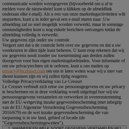
communicatie worden weergegeven (bijvoorbeeld om u af te
melden voor de nieuwsbrief kunt u klikken op de afmeldlink
onderaan elke e-mail). Als u een van onze marketingactiviteiten wilt
stopzetten, kunt u in ieder geval een e-mail sturen naar
.
Uw
afmelding zal zo snel mogelijk worden verwerkt, maar in sommige
omstandigheden kunt u nog enkele berichten ontvangen totdat de
afmelding volledig is verwerkt.
Uw gegevens zijn onder uw controle
Vergeet niet dat u de controle hebt over uw gegevens en dat u uw
voorkeuren te allen tijde kunt beheren. U kunt erop rekenen dat wij
uw gegevens nooit zonder uw toestemming aan derden zullen
doorgeven voor hun eigen marketingdoeleinden. Voor informatie of
om uw privacyrechten uit te oefenen, kunt u ons mailen op
privacy@lecreuset.com
om ons te laten weten waar wij u mee van
dienst kunnen zijn en wij zullen tijdig reageren.
Volledige Privacyverklaring van Le Creuset
Le Creuset verbindt zich ertoe uw persoonsgegevens en uw privacy
te beschermen en in deze verklaring wordt uitgelegd hoe wij uw
persoonsgegevens verzamelen en verwerken in overeenstemming
met de EU-wetgeving inzake gegevensbescherming (met inbegrip
van de EU Algemene Verordening Gegevensbescherming
2016/679) en de wet inzake gegevensbescherming die van
toepassing is in uw land, gebied of locatie (de
"Gegevensbeschermingswetten").
1. WANNEER EN WELK SOORT GEGEVENS VERZAMELEN WIJ