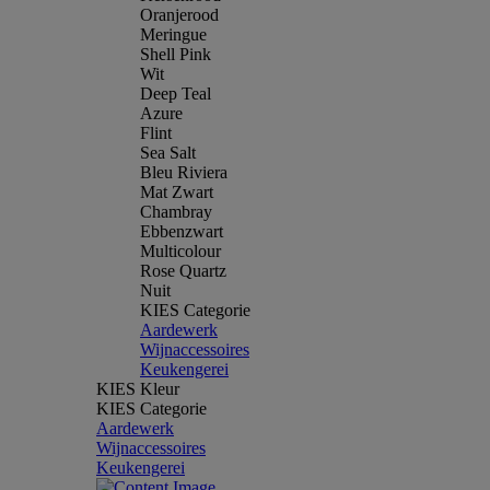
Oranjerood
Meringue
Shell Pink
Wit
Deep Teal
Azure
Flint
Sea Salt
Bleu Riviera
Mat Zwart
Chambray
Ebbenzwart
Multicolour
Rose Quartz
Nuit
KIES Categorie
Aardewerk
Wijnaccessoires
Keukengerei
KIES Kleur
KIES Categorie
Aardewerk
Wijnaccessoires
Keukengerei