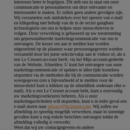
interesses beter te begrijpen. Dit stelt ons in staat om onze
communicatie te personaliseren om deze relevanter en
interessanter te maken. Er zullen geen andere gevolgen zijn.
Wij verzamelen ook statistieken over het openen van e-mail
en klikgedrag met behulp van de in de sector gangbare
technologieën om ons te helpen onze nieuwsbrieven te
volgen. Deze verwerking is gebaseerd op uw toestemming
om gepersonaliseerde marketingcommunicatie van ons te
ontvangen. De keuze om aan te melden kan worden
uitgeoefend op de plaatsen waar persoonsgegevens worden
verzameld door het juiste selectievakje aan te vinken of, als u
een Le Creuset-account heeft, via het Mijn account-gedeelte
van de Website.
Afmelden
: U kunt het ontvangen van onze
marketingcommunicatie of updates te allen tijde kosteloos
stopzetten via de methoden die bij de communicatie worden
weergegeven (om u bijvoorbeeld af te melden voor de
nieuwsbrief kunt u klikken op de afmeldlink onderaan elke e-
mail). Als u een Le Creuset account hebt, kunt u eenvoudig
uw marketingvoorkeuren beheren. Als u onze
marketingactiviteiten wilt stopzetten, kunt u in ieder geval een
e-mail sturen naar
privacy@lecreuset.com
. Wij zullen uw
afmelding zo spoedig mogelijk verwerken, maar in sommige
gevallen kunt u nog enkele berichten ontvangen totdat de
afmelding volledig is verwerkt.
Weet dat wij uw contactgegevens en andere