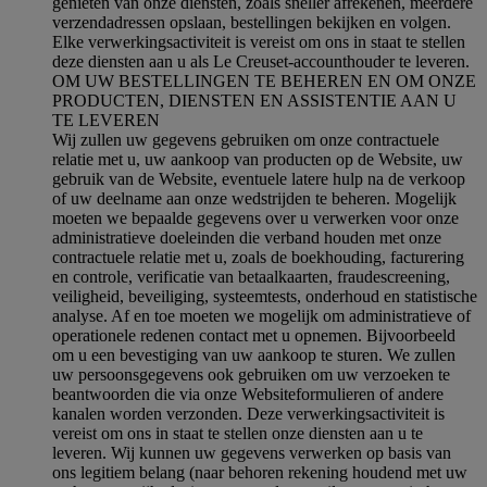
genieten van onze diensten, zoals sneller afrekenen, meerdere
verzendadressen opslaan, bestellingen bekijken en volgen.
Elke verwerkingsactiviteit is vereist om ons in staat te stellen
deze diensten aan u als Le Creuset-accounthouder te leveren.
OM UW BESTELLINGEN TE BEHEREN EN OM ONZE
PRODUCTEN, DIENSTEN EN ASSISTENTIE AAN U
TE LEVEREN
Wij zullen uw gegevens gebruiken om onze contractuele
relatie met u, uw aankoop van producten op de Website, uw
gebruik van de Website, eventuele latere hulp na de verkoop
of uw deelname aan onze wedstrijden te beheren. Mogelijk
moeten we bepaalde gegevens over u verwerken voor onze
administratieve doeleinden die verband houden met onze
contractuele relatie met u, zoals de boekhouding, facturering
en controle, verificatie van betaalkaarten, fraudescreening,
veiligheid, beveiliging, systeemtests, onderhoud en statistische
analyse. Af en toe moeten we mogelijk om administratieve of
operationele redenen contact met u opnemen. Bijvoorbeeld
om u een bevestiging van uw aankoop te sturen. We zullen
uw persoonsgegevens ook gebruiken om uw verzoeken te
beantwoorden die via onze Websiteformulieren of andere
kanalen worden verzonden. Deze verwerkingsactiviteit is
vereist om ons in staat te stellen onze diensten aan u te
leveren. Wij kunnen uw gegevens verwerken op basis van
ons legitiem belang (naar behoren rekening houdend met uw