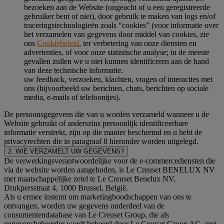
bezoeken aan de Website (ongeacht of u een geregistreerde
gebruiker bent of niet), door gebruik te maken van logs en/of
traceringstechnologieën zoals “cookies” (voor informatie over
het verzamelen van gegevens door middel van cookies, zie
ons
Cookiebeleid
, ter verbetering van onze diensten en
advertenties, of voor onze statistische analyse; in de meeste
gevallen zullen we u niet kunnen identificeren aan de hand
van deze technische informatie.
uw feedback, verzoeken, klachten, vragen of interacties met
ons (bijvoorbeeld uw berichten, chats, berichten op sociale
media, e-mails of telefoontjes).
De persoonsgegevens die van u worden verzameld wanneer u de
Website gebruikt of anderszins persoonlijk identificeerbare
informatie verstrekt, zijn op die manier beschermd en u hebt de
privacyrechten die in paragraaf 8 hieronder worden uitgelegd.
2. WIE VERZAMELT UW GEGEVENS?
De verwerkingsverantwoordelijke voor de e-commercediensten die
via de website worden aangeboden, is Le Creuset BENELUX NV
met maatschappelijke zetel te Le Creuset Benelux NV,
Drukpersstraat 4, 1000 Brussel, België.
Als u ermee instemt om marketingboodschappen van ons te
ontvangen, worden uw gegevens onderdeel van de
consumentendatabase van Le Creuset Group, die als
gegevensbeheerder wordt beheerd door Le Creuset Group AG, met