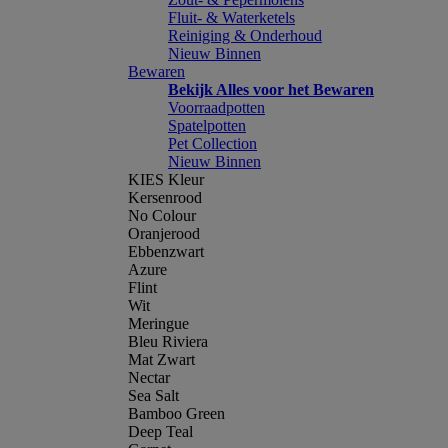
Fluit- & Waterketels
Reiniging & Onderhoud
Nieuw Binnen
Bewaren
Bekijk Alles voor het Bewaren
Voorraadpotten
Spatelpotten
Pet Collection
Nieuw Binnen
KIES Kleur
Kersenrood
No Colour
Oranjerood
Ebbenzwart
Azure
Flint
Wit
Meringue
Bleu Riviera
Mat Zwart
Nectar
Sea Salt
Bamboo Green
Deep Teal