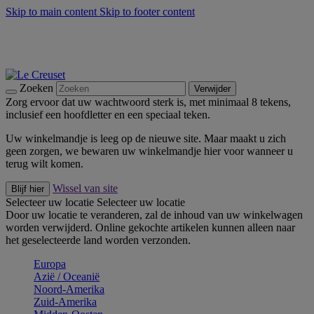
Skip to main content
Skip to footer content
Zomerse buitenmomenten met de BBQ Outdoor Collectie &
Thyme -
Shop Nu
De essentials van Le Creuset -
Ontdek Nu
Nieuwsbrieven: Registreer en bespaar 10%! -
Schrijf je nu in
Zoeken
Verwijder
Zorg ervoor dat uw wachtwoord sterk is, met minimaal 8 tekens,
inclusief een hoofdletter en een speciaal teken.
Uw winkelmandje is leeg op de nieuwe site. Maar maakt u zich
geen zorgen, we bewaren uw winkelmandje hier voor wanneer u
terug wilt komen.
Wissel van site
Blijf hier
Selecteer uw locatie
Selecteer uw locatie
Door uw locatie te veranderen, zal de inhoud van uw winkelwagen
worden verwijderd. Online gekochte artikelen kunnen alleen naar
het geselecteerde land worden verzonden.
Europa
Aziё / Oceaniё
Noord-Amerika
Zuid-Amerika