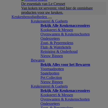
De essentials van Le Creuset
Van koken tot serveren: vind hier de onmisbare
producten voor uw keuken.
Keukenbenodigdheden
Keukengerei & Gadgets
Bekijk Alle Keukenaccessoires
Kookgerei & Messen
Ovenwanten & Keukenschorten
Onderzetters
Zout- & Pepermolens
Fluit- & Waterketels
Reiniging & Onderhoud
Nieuw Binnen
Bewaren
Bekijk Alles voor het Bewaren
Voorraadpotten
Spatelpotten
Pet Collection
Nieuw Binnen
Keukengerei & Gadgets
Bekijk Alle Keukenaccessoires
Kookgerei & Messen
Ovenwanten & Keukenschorten
Onderzetters
Zout- & Pepermolens