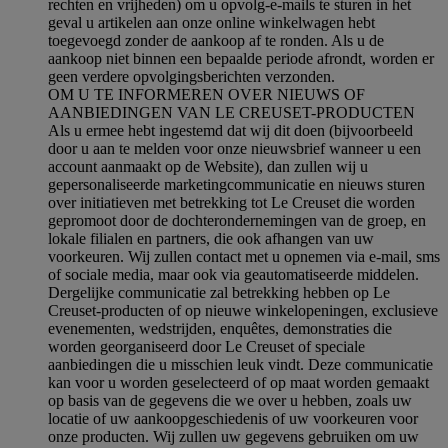
rechten en vrijheden) om u opvolg-e-mails te sturen in het
geval u artikelen aan onze online winkelwagen hebt
toegevoegd zonder de aankoop af te ronden. Als u de
aankoop niet binnen een bepaalde periode afrondt, worden er
geen verdere opvolgingsberichten verzonden.
OM U TE INFORMEREN OVER NIEUWS OF
AANBIEDINGEN VAN LE CREUSET-PRODUCTEN
Als u ermee hebt ingestemd dat wij dit doen (bijvoorbeeld
door u aan te melden voor onze nieuwsbrief wanneer u een
account aanmaakt op de Website), dan zullen wij u
gepersonaliseerde marketingcommunicatie en nieuws sturen
over initiatieven met betrekking tot Le Creuset die worden
gepromoot door de dochterondernemingen van de groep, en
lokale filialen en partners, die ook afhangen van uw
voorkeuren. Wij zullen contact met u opnemen via e-mail, sms
of sociale media, maar ook via geautomatiseerde middelen.
Dergelijke communicatie zal betrekking hebben op Le
Creuset-producten of op nieuwe winkelopeningen, exclusieve
evenementen, wedstrijden, enquêtes, demonstraties die
worden georganiseerd door Le Creuset of speciale
aanbiedingen die u misschien leuk vindt. Deze communicatie
kan voor u worden geselecteerd of op maat worden gemaakt
op basis van de gegevens die we over u hebben, zoals uw
locatie of uw aankoopgeschiedenis of uw voorkeuren voor
onze producten. Wij zullen uw gegevens gebruiken om uw