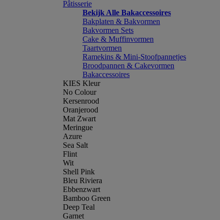
Pâtisserie
Bekijk Alle Bakaccessoires
Bakplaten & Bakvormen
Bakvormen Sets
Cake & Muffinvormen
Taartvormen
Ramekins & Mini-Stoofpannetjes
Broodpannen & Cakevormen
Bakaccessoires
KIES Kleur
No Colour
Kersenrood
Oranjerood
Mat Zwart
Meringue
Azure
Sea Salt
Flint
Wit
Shell Pink
Bleu Riviera
Ebbenzwart
Bamboo Green
Deep Teal
Garnet