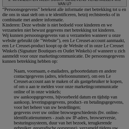
VAN U?
“Persoonsgegevens” betekent alle informatie met betrekking tot u en
die ons in staat stelt om u te identificeren, hetzij rechtstreeks of in
combinatie met andere informatie.
Kinderen: Deze website is niet bedoeld voor kinderen en we
verzamelen niet bewust gegevens met betrekking tot kinderen.
Wij kunnen persoonsgegevens van u verzamelen wanneer u onze
website gebruikt (de "Website"), een Le Creuset-account aanmaakt,
een Le Creuset-product koopt op de Website of in onze Le Creuset
Winkels (Signature Boutiques en Outlet Winkels) of wanneer u zich
aanmeldt voor onze marketingcommunicatie. De persoonsgegevens
kunnen betrekking hebben op:
Naam, voornaam, e-mailadres, geboortedatum en andere
contactgegevens (adres, telefoonnummer), om een Le
Creuset-account aan te maken of als gastgebruiker te kopen,
of om u aan te melden voor onze marketingcommunicatie
online of in onze winkels;
uw aankoopgegevens, bijvoorbeeld datum en tijdstip van
aankoop, leveringsgegevens, product- en betalingsgegevens,
voor het beheer van uw bestellingen;
gegevens over uw online browsegeschiedenis (bv. online-
identificatienummers - zoals uw IP-adres, browserversie,
besturingssysteem, duur van het bezoek, terugkerende
gebruiker, geografische oorsprong), verzameld tijdens uw