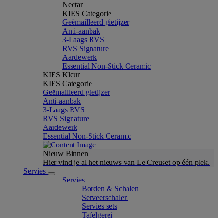
Nectar
KIES Categorie
Geëmailleerd gietijzer
Anti-aanbak
3-Laags RVS
RVS Signature
Aardewerk
Essential Non-Stick Ceramic
KIES Kleur
KIES Categorie
Geëmailleerd gietijzer
Anti-aanbak
3-Laags RVS
RVS Signature
Aardewerk
Essential Non-Stick Ceramic
Nieuw Binnen
Hier vind je al het nieuws van Le Creuset op één plek.
Servies
Servies
Borden & Schalen
Serveerschalen
Servies sets
Tafelgerei