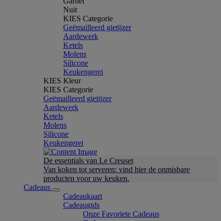
Garnet
Nuit
KIES Categorie
Geëmailleerd gietijzer
Aardewerk
Ketels
Molens
Silicone
Keukengerei
KIES Kleur
KIES Categorie
Geëmailleerd gietijzer
Aardewerk
Ketels
Molens
Silicone
Keukengerei
De essentials van Le Creuset
Van koken tot serveren: vind hier de onmisbare
producten voor uw keuken.
Cadeaus
Cadeaukaart
Cadeaugids
Onze Favoriete Cadeaus