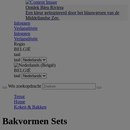
Ontdek Bleu Riviera
Een kleur geïnspireerd door het blauwgroen van de
Middellandse Zee.
Inloggen
Verlanglijstje
Inloggen
Verlanglijstje
Regio
BELGIË
taal
taal
BELGIË
taal
Wis zoekopdracht
Terug
Home
Koken & Bakken
Bakvormen Sets