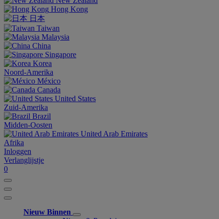
New Zealand
Hong Kong
日本
Taiwan
Malaysia
China
Singapore
Korea
Noord-Amerika
México
Canada
United States
Zuid-Amerika
Brazil
Midden-Oosten
United Arab Emirates
Afrika
Inloggen
Verlanglijstje
0
Nieuw Binnen