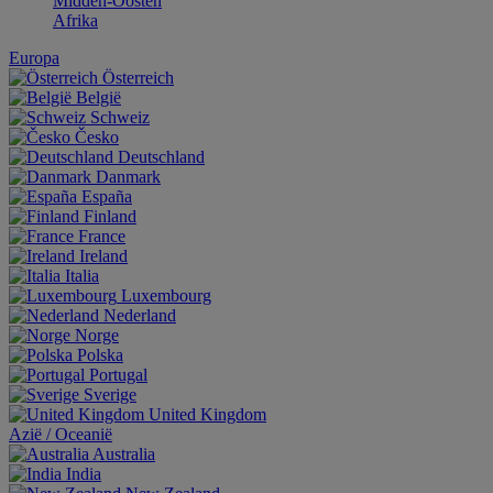
Midden-Oosten
Afrika
Europa
Österreich
België
Schweiz
Česko
Deutschland
Danmark
España
Finland
France
Ireland
Italia
Luxembourg
Nederland
Norge
Polska
Portugal
Sverige
United Kingdom
Aziё / Oceaniё
Australia
India