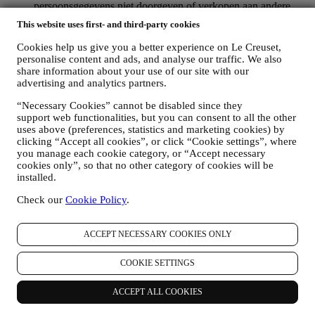
persoonsgegevens niet doorgeven of verkopen aan andere
bedrijven voor hun marketingdoeleinden.
This website uses first- and third-party cookies
RE-TARGETING / OM ONZE AANBIEDINGEN AAN
TE PASSEN EN DE KLANTERVARING TE
Cookies help us give you a better experience on Le Creuset,
VERBETEREN
personalise content and ads, and analyse our traffic. We also
Wij willen uw gegevens gebruiken om onze diensten en
share information about your use of our site with our
aanbiedingen af te stemmen op uw behoeften en voorkeuren
advertising and analytics partners.
om u een gepersonaliseerde Le Creuset-klantervaring te
“Necessary Cookies” cannot be disabled since they
bieden. Wij doen dit door uw gewoontes of interesses te
support web functionalities, but you can consent to all the other
analyseren, bijvoorbeeld met betrekking tot de meest bekeken
uses above (preferences, statistics and marketing cookies) by
producten, uw interactie met ons op sociale media, welke
clicking “Accept all cookies”, or click “Cookie settings”, where
pagina's van onze Website u bezoekt, welke inhoud van onze
you manage each cookie category, or “Accept necessary
aanbiedingen u leest. Wij doen dit voornamelijk door en ook
cookies only”, so that no other category of cookies will be
in combinatie met uw gegevens en voorkeuren die worden
installed.
verzameld zodra u zich inschrijft voor onze gepersonaliseerde
marketingcommunicatie. Wij zullen deze informatie gebruiken
Check our
Cookie Policy
.
om onze advertenties op andere sites te beheren, toegang te
verlenen tot specifieke inhoud, de inhoud of de aanbiedingen
die u op de Website ziet aan te passen of, als u toestemming
ACCEPT NECESSARY COOKIES ONLY
hebt gegeven om u aan te melden voor onze
marketingcommunicatie, om u relevante
COOKIE SETTINGS
communicatie/berichten te sturen waarvan wij denken dat u
die leuk vindt. Er zullen geen andere gevolgen zijn. Het
ACCEPT ALL COOKIES
gebruik van cookies is afhankelijk van uw toestemming. Als u
niet wilt dat deze informatie wordt gebruikt om u op uw