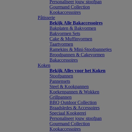
Personaliseer jouw stoofpan
Gourmand Collection
Kookaccessoires
Pâtisserie
Bekijk Alle Bakaccessoires
Bakplaten & Bakvormen
Bakvormen Sets
Cake & Muffinvormen
Taartvormen
Ramekins & Mini-Stoofpannetjes
Broodpannen & Cakevormen
Bakaccessoires
Koken
Bekijk Alles voor het Koken
Stoofpannen
Pannensets
Steel & Kookpannen
Koekenpannen & Wokken
Grillpannen
BBQ Outdoor Collection
Braadsledes & Accessoires
Speciaal Kookgerei
Personaliseer jouw stoofpan
Gourmand Collection
Kookaccessoires