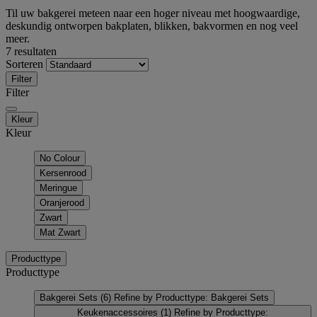
Til uw bakgerei meteen naar een hoger niveau met hoogwaardige,
deskundig ontworpen bakplaten, blikken, bakvormen en nog veel
meer.
7 resultaten
Sorteren
Filter
Filter
Kleur
Kleur
No Colour
Kersenrood
Meringue
Oranjerood
Zwart
Mat Zwart
Producttype
Producttype
Bakgerei Sets
(6)
Refine by Producttype: Bakgerei Sets
Keukenaccessoires
(1)
Refine by Producttype: