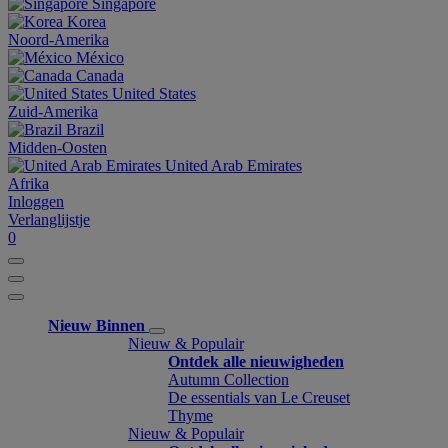
Singapore
Korea
Noord-Amerika
México
Canada
United States
Zuid-Amerika
Brazil
Midden-Oosten
United Arab Emirates
Afrika
Inloggen
Verlanglijstje
0
Nieuw Binnen
Nieuw & Populair
Ontdek alle nieuwigheden
Autumn Collection
De essentials van Le Creuset
Thyme
Nieuw & Populair