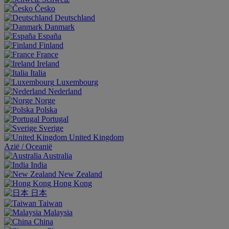
Česko
Deutschland
Danmark
España
Finland
France
Ireland
Italia
Luxembourg
Nederland
Norge
Polska
Portugal
Sverige
United Kingdom
Aziё / Oceaniё
Australia
India
New Zealand
Hong Kong
日本
Taiwan
Malaysia
China