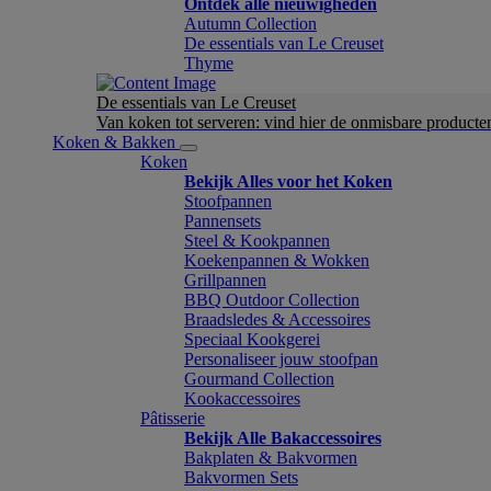
Ontdek alle nieuwigheden
Autumn Collection
De essentials van Le Creuset
Thyme
De essentials van Le Creuset
Van koken tot serveren: vind hier de onmisbare product
Koken & Bakken
Koken
Bekijk Alles voor het Koken
Stoofpannen
Pannensets
Steel & Kookpannen
Koekenpannen & Wokken
Grillpannen
BBQ Outdoor Collection
Braadsledes & Accessoires
Speciaal Kookgerei
Personaliseer jouw stoofpan
Gourmand Collection
Kookaccessoires
Pâtisserie
Bekijk Alle Bakaccessoires
Bakplaten & Bakvormen
Bakvormen Sets