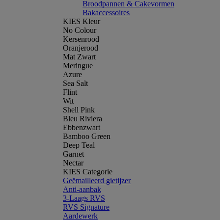
Broodpannen & Cakevormen
Bakaccessoires
KIES Kleur
No Colour
Kersenrood
Oranjerood
Mat Zwart
Meringue
Azure
Sea Salt
Flint
Wit
Shell Pink
Bleu Riviera
Ebbenzwart
Bamboo Green
Deep Teal
Garnet
Nectar
KIES Categorie
Geëmailleerd gietijzer
Anti-aanbak
3-Laags RVS
RVS Signature
Aardewerk