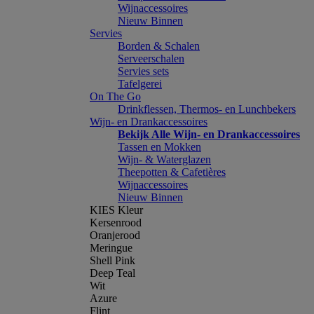
Wijnaccessoires
Nieuw Binnen
Servies
Borden & Schalen
Serveerschalen
Servies sets
Tafelgerei
On The Go
Drinkflessen, Thermos- en Lunchbekers
Wijn- en Drankaccessoires
Bekijk Alle Wijn- en Drankaccessoires
Tassen en Mokken
Wijn- & Waterglazen
Theepotten & Cafetières
Wijnaccessoires
Nieuw Binnen
KIES Kleur
Kersenrood
Oranjerood
Meringue
Shell Pink
Deep Teal
Wit
Azure
Flint