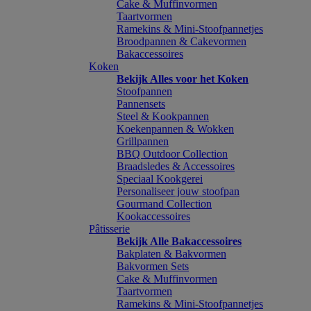
Cake & Muffinvormen
Taartvormen
Ramekins & Mini-Stoofpannetjes
Broodpannen & Cakevormen
Bakaccessoires
Koken
Bekijk Alles voor het Koken
Stoofpannen
Pannensets
Steel & Kookpannen
Koekenpannen & Wokken
Grillpannen
BBQ Outdoor Collection
Braadsledes & Accessoires
Speciaal Kookgerei
Personaliseer jouw stoofpan
Gourmand Collection
Kookaccessoires
Pâtisserie
Bekijk Alle Bakaccessoires
Bakplaten & Bakvormen
Bakvormen Sets
Cake & Muffinvormen
Taartvormen
Ramekins & Mini-Stoofpannetjes