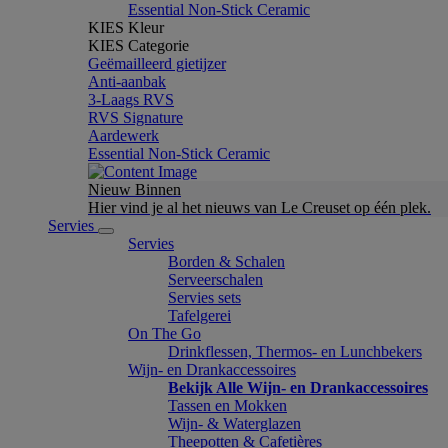
Essential Non-Stick Ceramic
KIES Kleur
KIES Categorie
Geëmailleerd gietijzer
Anti-aanbak
3-Laags RVS
RVS Signature
Aardewerk
Essential Non-Stick Ceramic
Nieuw Binnen
Hier vind je al het nieuws van Le Creuset op één plek.
Servies
Servies
Borden & Schalen
Serveerschalen
Servies sets
Tafelgerei
On The Go
Drinkflessen, Thermos- en Lunchbekers
Wijn- en Drankaccessoires
Bekijk Alle Wijn- en Drankaccessoires
Tassen en Mokken
Wijn- & Waterglazen
Theepotten & Cafetières