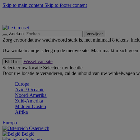
Skip to main content
Skip to footer content
Zomerse buitenmomenten met de BBQ Outdoor Collectie & Thy
De essentials van Le Creuset -
Ontdek Nu
Nieuwsbrieven: Registreer en bespaar 10%! -
Schrijf je nu in
Zoeken
Verwijder
Zorg ervoor dat uw wachtwoord sterk is, met minimaal 8 tekens, inclus
Uw winkelmandje is leeg op de nieuwe site. Maar maakt u zich geen
Wissel van site
Blijf hier
Selecteer uw locatie
Selecteer uw locatie
Door uw locatie te veranderen, zal de inhoud van uw winkelwagen wo
Europa
Aziё / Oceaniё
Noord-Amerika
Zuid-Amerika
Midden-Oosten
Afrika
Europa
Österreich
België
Schweiz