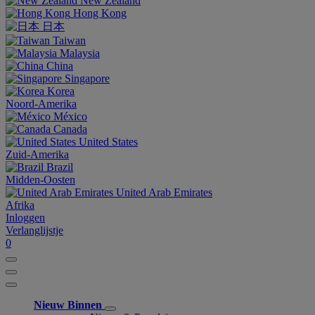
New Zealand
Hong Kong
日本
Taiwan
Malaysia
China
Singapore
Korea
Noord-Amerika
México
Canada
United States
Zuid-Amerika
Brazil
Midden-Oosten
United Arab Emirates
Afrika
Inloggen
Verlanglijstje
0
Nieuw Binnen