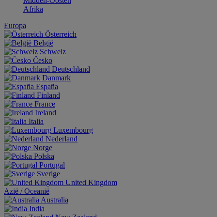
Midden-Oosten
Afrika
Europa
Österreich
België
Schweiz
Česko
Deutschland
Danmark
España
Finland
France
Ireland
Italia
Luxembourg
Nederland
Norge
Polska
Portugal
Sverige
United Kingdom
Aziё / Oceaniё
Australia
India