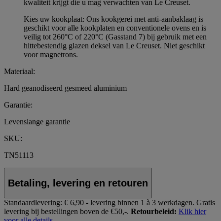
kwaliteit krijgt die u mag verwachten van Le Creuset.
Kies uw kookplaat: Ons kookgerei met anti-aanbaklaag is
geschikt voor alle kookplaten en conventionele ovens en is
veilig tot 260°C of 220°C (Gasstand 7) bij gebruik met een
hittebestendig glazen deksel van Le Creuset. Niet geschikt
voor magnetrons.
Materiaal:
Hard geanodiseerd gesmeed aluminium
Garantie:
Levenslange garantie
SKU:
TN51113
Betaling, levering en retouren
Standaardlevering:
€ 6,90 - levering binnen 1 à 3 werkdagen.
Gratis
levering bij bestellingen boven de €50,-.
Retourbeleid:
Klik hier
voor alle details.