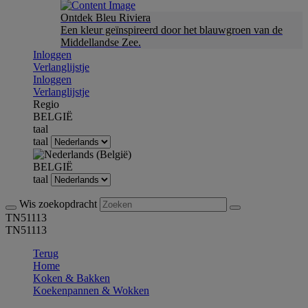
Ontdek Bleu Riviera
Een kleur geïnspireerd door het blauwgroen van de
Middellandse Zee.
Inloggen
Verlanglijstje
Inloggen
Verlanglijstje
Regio
BELGIË
taal
taal
BELGIË
taal
Wis zoekopdracht
TN51113
TN51113
Terug
Home
Koken & Bakken
Koekenpannen & Wokken