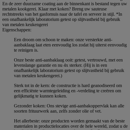
En de zeer duurzame coating aan de binnenkant is bestand tegen uw
metalen kookgerei. Klaar met koken? Breng uw sauteuse
rechtstreeks van het gasfornuis naar de tafel en serveer in stijl. *In
een onafhankelijk laboratorium getest op slijtvastheid bij gebruik
van metalen keukengerei
Eigenschappen:
Een droom om schoon te maken: onze versterkte anti-
aanbaklaag laat eten eenvoudig los zodat hij uiterst eenvoudig
te reinigen is.
Onze beste anti-aanbaklaag ooit: getest, vertrouwd, met een
levenslange garantie en nu 4x sterker. (Hij is in een
onafhankelijk laboratorium getest op slijtvastheid bij gebruik
van metalen keukengerei.)
Sterk tot in de kern: de constructie is hard geanodiseerd om
een efficiënte warmtegeleiding en -verdeling te creëren om
gelijkmatig te kunnen koken.
Gezonder koken: Ons stevige anti-aanbakoppervlak kan alle
soorten frituurwerk aan, zelfs zonder olie of vet.
Het allerbeste: onze producten worden gemaakt van de beste
materialen in productielocaties over de hele wereld, zodat u de