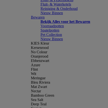
Fluit- & Waterketels
Reiniging & Onderhoud
Nieuw Binnen
Bewaren
Bekijk Alles voor het Bewaren
Voorraadpotten
Spatelpotten
Pet Collection
Nieuw Binnen
KIES Kleur
Kersenrood
No Colour
Oranjerood
Ebbenzwart
Azure
Flint
Wit
Meringue
Bleu Riviera
Mat Zwart
Nectar
Bamboo Green
Sea Salt
Deep Teal