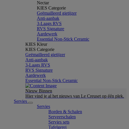
Nectar
KIES Categorie
Geëmailleerd gietijzer
Anti-aanbak
3-Laags RVS
RVS Signature
Aardewerk
Essential Non-Stick Ceramic
KIES Kleur
KIES Categorie
Geëmailleerd gietijzer
Anti-aanbak
3-Laags RVS
RVS Signature
Aardewerk
Essential Non-Stick Ceramic
Nieuw Binnen
Hier vind je al het nieuws van Le Creuset op één plek.
Servies
Servies
Borden & Schalen
Serveerschalen
Servies sets
Tafelgerei