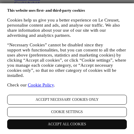
Cookiebeleid
Algemene Gebruiksvoorwaarden
This website uses first- and third-party cookies
Privacyverklaring - Retail-CCTV
Cookies help us give you a better experience on Le Creuset,
Copyright © 2026, Le Creuset Benelux NV. All rights reserved. BE
personalise content and ads, and analyse our traffic. We also
0880 053 779.
share information about your use of our site with our
Juridische Informatie
advertising and analytics partners.
ALGEMENE LEVERINGSVOORWAARDEN
Verkoop- en
“Necessary Cookies” cannot be disabled since they
Gebruiksvoorwaarden Cadeaukaarten
PRIVACYBELEID
support web functionalities, but you can consent to all the other
COOKIEBELEID
ALGEMENE GEBRUIKSVOORWAARDEN
uses above (preferences, statistics and marketing cookies) by
clicking “Accept all cookies”, or click “Cookie settings”, where
Privacyverklaring van
you manage each cookie category, or “Accept necessary
Le Creuset
cookies only”, so that no other category of cookies will be
installed.
Het onderstaande privacybeleid is van toepassing op consumenten.
Als u een zakelijke partner van ons bent, bekijk dan
hier
het B2B-
Check our
Cookie Policy
.
privacybeleid.
Wij verbinden ons ertoe uw privacy te eerbiedigen en uw
persoonsgegevens te beschermen! Wij zullen altijd open zijn over
ACCEPT NECESSARY COOKIES ONLY
hoe en waarom we uw gegevens gebruiken.
Veiligheid bij online aankopen is onze prioriteit
COOKIE SETTINGS
Uw persoonsgegevens worden veilig en strikt vertrouwelijk
behandeld, in overeenstemming met de Europese en nationale
ACCEPT ALL COOKIES
wetgeving inzake gegevensbescherming. Wij weten dat veiligheid
erg belangrijk is bij online aankopen, dus gebruiken wij de nieuwste