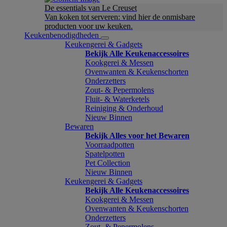
De essentials van Le Creuset
Van koken tot serveren: vind hier de onmisbare
producten voor uw keuken.
Keukenbenodigdheden
Keukengerei & Gadgets
Bekijk Alle Keukenaccessoires
Kookgerei & Messen
Ovenwanten & Keukenschorten
Onderzetters
Zout- & Pepermolens
Fluit- & Waterketels
Reiniging & Onderhoud
Nieuw Binnen
Bewaren
Bekijk Alles voor het Bewaren
Voorraadpotten
Spatelpotten
Pet Collection
Nieuw Binnen
Keukengerei & Gadgets
Bekijk Alle Keukenaccessoires
Kookgerei & Messen
Ovenwanten & Keukenschorten
Onderzetters
Zout- & Pepermolens