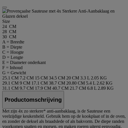
Size
24 CM
28 CM
30 CM
A = Breedte
B = Diepte
C = Hoogte
D = Lengte
E = Diameter onderkant
F = Inhoud
G = Gewicht
25.1 CM
7.2 CM
15 CM
34.5 CM
20 CM
3.3 L
2.05 KG
29.1 CM
9 CM
17.1 CM
38.7 CM
20.80 CM
5.4 L
2.62 KG
31.1 CM
9.7 CM
17.9 CM
40.7 CM
21.7 CM
6.8 L
2.89 KG
Productomschrijving
Met zijn 4x zo sterkere* anti-aanbaklaag, is de Sauteuse een
veelzijdige keukenheld. Gebruik hem op de kookplaat of in de oven,
en zonder de deksel als braadslede of als bakvorm. De diepe randen
voorkomen spatten en morsen, en maken roeren uiterst eenvoudig.