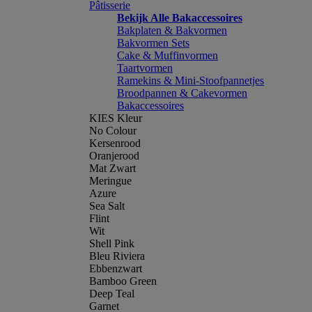
Pâtisserie
Bekijk Alle Bakaccessoires
Bakplaten & Bakvormen
Bakvormen Sets
Cake & Muffinvormen
Taartvormen
Ramekins & Mini-Stoofpannetjes
Broodpannen & Cakevormen
Bakaccessoires
KIES Kleur
No Colour
Kersenrood
Oranjerood
Mat Zwart
Meringue
Azure
Sea Salt
Flint
Wit
Shell Pink
Bleu Riviera
Ebbenzwart
Bamboo Green
Deep Teal
Garnet