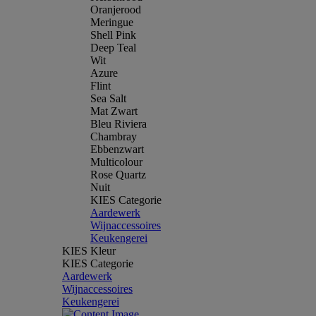
Oranjerood
Meringue
Shell Pink
Deep Teal
Wit
Azure
Flint
Sea Salt
Mat Zwart
Bleu Riviera
Chambray
Ebbenzwart
Multicolour
Rose Quartz
Nuit
KIES Categorie
Aardewerk
Wijnaccessoires
Keukengerei
KIES Kleur
KIES Categorie
Aardewerk
Wijnaccessoires
Keukengerei