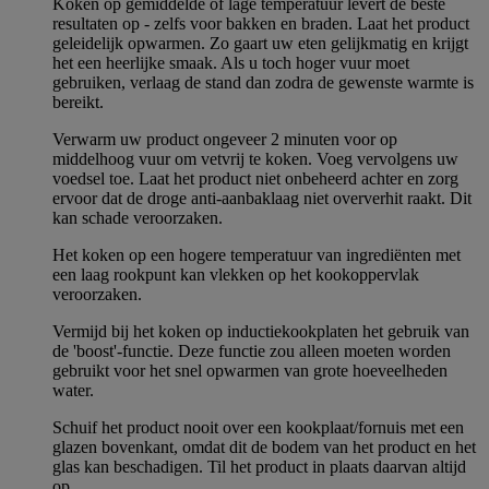
Koken op gemiddelde of lage temperatuur levert de beste
resultaten op - zelfs voor bakken en braden. Laat het product
geleidelijk opwarmen. Zo gaart uw eten gelijkmatig en krijgt
het een heerlijke smaak. Als u toch hoger vuur moet
gebruiken, verlaag de stand dan zodra de gewenste warmte is
bereikt.
Verwarm uw product ongeveer 2 minuten voor op
middelhoog vuur om vetvrij te koken. Voeg vervolgens uw
voedsel toe. Laat het product niet onbeheerd achter en zorg
ervoor dat de droge anti-aanbaklaag niet oververhit raakt. Dit
kan schade veroorzaken.
Het koken op een hogere temperatuur van ingrediënten met
een laag rookpunt kan vlekken op het kookoppervlak
veroorzaken.
Vermijd bij het koken op inductiekookplaten het gebruik van
de 'boost'-functie. Deze functie zou alleen moeten worden
gebruikt voor het snel opwarmen van grote hoeveelheden
water.
Schuif het product nooit over een kookplaat/fornuis met een
glazen bovenkant, omdat dit de bodem van het product en het
glas kan beschadigen. Til het product in plaats daarvan altijd
op.