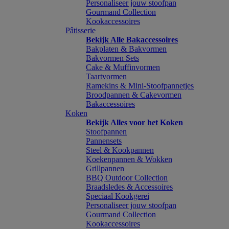
Personaliseer jouw stoofpan
Gourmand Collection
Kookaccessoires
Pâtisserie
Bekijk Alle Bakaccessoires
Bakplaten & Bakvormen
Bakvormen Sets
Cake & Muffinvormen
Taartvormen
Ramekins & Mini-Stoofpannetjes
Broodpannen & Cakevormen
Bakaccessoires
Koken
Bekijk Alles voor het Koken
Stoofpannen
Pannensets
Steel & Kookpannen
Koekenpannen & Wokken
Grillpannen
BBQ Outdoor Collection
Braadsledes & Accessoires
Speciaal Kookgerei
Personaliseer jouw stoofpan
Gourmand Collection
Kookaccessoires