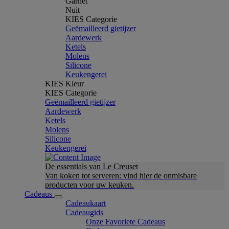
Garnet
Nuit
KIES Categorie
Geëmailleerd gietijzer
Aardewerk
Ketels
Molens
Silicone
Keukengerei
KIES Kleur
KIES Categorie
Geëmailleerd gietijzer
Aardewerk
Ketels
Molens
Silicone
Keukengerei
De essentials van Le Creuset
Van koken tot serveren: vind hier de onmisbare
producten voor uw keuken.
Cadeaus
Cadeaukaart
Cadeaugids
Onze Favoriete Cadeaus