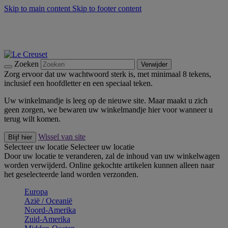
Skip to main content
Skip to footer content
Zomerse buitenmomenten met de BBQ Outdoor Collectie &
Thyme -
Shop Nu
De essentials van Le Creuset -
Ontdek Nu
Nieuwsbrieven: Registreer en bespaar 10%! -
Schrijf je nu in
Zoeken
Verwijder
Zorg ervoor dat uw wachtwoord sterk is, met minimaal 8 tekens,
inclusief een hoofdletter en een speciaal teken.
Uw winkelmandje is leeg op de nieuwe site. Maar maakt u zich
geen zorgen, we bewaren uw winkelmandje hier voor wanneer u
terug wilt komen.
Wissel van site
Blijf hier
Selecteer uw locatie
Selecteer uw locatie
Door uw locatie te veranderen, zal de inhoud van uw winkelwagen
worden verwijderd. Online gekochte artikelen kunnen alleen naar
het geselecteerde land worden verzonden.
Europa
Aziё / Oceaniё
Noord-Amerika
Zuid-Amerika