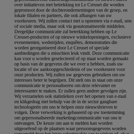
over initiatieven met betrekking tot Le Creuset die worden
gepromoot door de dochterondernemingen van de groep, en
lokale filialen en partners, die ook afhangen van uw
voorkeuren. Wij zullen contact met u opnemen via e-mail, sms
of sociale media, maar ook via geautomatiseerde middelen.
Dergelijke communicatie zal betrekking hebben op Le
Creuset-producten of op nieuwe winkelopeningen, exclusieve
evenementen, wedstrijden, enquêtes, demonstraties die
worden georganiseerd door Le Creuset of speciale
aanbiedingen die u misschien leuk vindt. Deze communicatie
kan voor u worden geselecteerd of op maat worden gemaakt
op basis van de gegevens die we over u hebben, zoals uw
locatie of uw aankoopgeschiedenis of uw voorkeuren voor
onze producten. Wij zullen uw gegevens gebruiken om uw
interesses beter te begrijpen. Dit stelt ons in staat om onze
communicatie te personaliseren om deze relevanter en
interessanter te maken. Er zullen geen andere gevolgen zijn.
Wij verzamelen ook statistieken over het openen van e-mail
en klikgedrag met behulp van de in de sector gangbare
technologieën om ons te helpen onze nieuwsbrieven te
volgen. Deze verwerking is gebaseerd op uw toestemming
om gepersonaliseerde marketingcommunicatie van ons te
ontvangen. De keuze om aan te melden kan worden
uitgeoefend op de plaatsen waar persoonsgegevens worden
verzameld door het juiste selectievakje aan te vinken of, als u