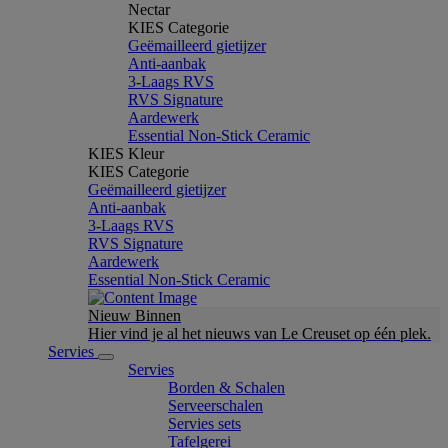
Nectar
KIES Categorie
Geëmailleerd gietijzer
Anti-aanbak
3-Laags RVS
RVS Signature
Aardewerk
Essential Non-Stick Ceramic
KIES Kleur
KIES Categorie
Geëmailleerd gietijzer
Anti-aanbak
3-Laags RVS
RVS Signature
Aardewerk
Essential Non-Stick Ceramic
Nieuw Binnen
Hier vind je al het nieuws van Le Creuset op één plek.
Servies
Servies
Borden & Schalen
Serveerschalen
Servies sets
Tafelgerei