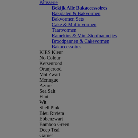
Pâtisserie
Bekijk Alle Bakaccessoires
Bakplaten & Bakvormen
Bakvormen Sets
Cake & Muffinvormen
Taartvormen
Ramekins & Mini-Stoofpannetjes
Broodpannen & Cakevormen
Bakaccessoires
KIES Kleur
No Colour
Kersenrood
Oranjerood
Mat Zwart
Meringue
Azure
Sea Salt
Flint
Wit
Shell Pink
Bleu Riviera
Ebbenzwart
Bamboo Green
Deep Teal
Garnet