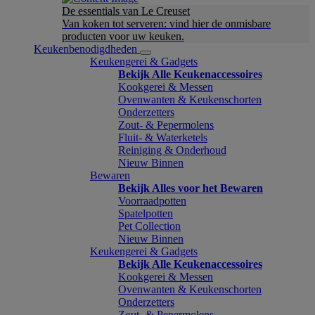
De essentials van Le Creuset
Van koken tot serveren: vind hier de onmisbare
producten voor uw keuken.
Keukenbenodigdheden
Keukengerei & Gadgets
Bekijk Alle Keukenaccessoires
Kookgerei & Messen
Ovenwanten & Keukenschorten
Onderzetters
Zout- & Pepermolens
Fluit- & Waterketels
Reiniging & Onderhoud
Nieuw Binnen
Bewaren
Bekijk Alles voor het Bewaren
Voorraadpotten
Spatelpotten
Pet Collection
Nieuw Binnen
Keukengerei & Gadgets
Bekijk Alle Keukenaccessoires
Kookgerei & Messen
Ovenwanten & Keukenschorten
Onderzetters
Zout- & Pepermolens