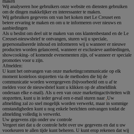
maken
Wij analyseren hoe gebruikers onze website en diensten gebruiken
om de dingen makkelijker en interessanter te maken.
Wij gebruiken gegevens om van het koken met Le Creuset een
betere ervaring te maken en om u te informeren over nieuws en
aanbiedingen
Als u beslist om deel uit te maken van ons klantenbestand en de Le
Creuset-nieuwsbrief te ontvangen, sturen wij u speciale,
gepersonaliseerde inhoud en informeren wij u wanneer er nieuwe
producten worden gelanceerd, wanneer er exclusieve aanbiedingen,
showcooking- of komende evenementen zijn, of wanneer er speciale
promoties voor u zijn.
Afmelden:
U kunt het ontvangen van onze marketingcommunicatie op elk
moment kosteloos stopzetten via de methoden die bij de
communicatie worden weergegeven (bijvoorbeeld om u af te
melden voor de nieuwsbrief kunt u klikken op de afmeldlink
onderaan elke e-mail). Als u een van onze marketingactiviteiten wilt
stopzetten, kunt u in ieder geval een e-mail sturen naar
.
Uw
afmelding zal zo snel mogelijk worden verwerkt, maar in sommige
omstandigheden kunt u nog enkele berichten ontvangen totdat de
afmelding volledig is verwerkt.
Uw gegevens zijn onder uw controle
Vergeet niet dat u de controle hebt over uw gegevens en dat u uw
voorkeuren te allen tijde kunt beheren. U kunt erop rekenen dat wij