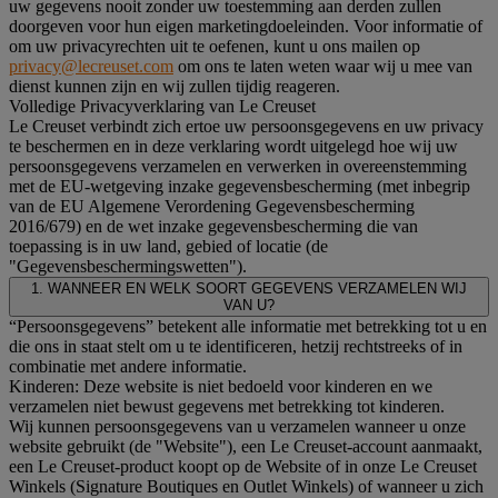
uw gegevens nooit zonder uw toestemming aan derden zullen
doorgeven voor hun eigen marketingdoeleinden. Voor informatie of
om uw privacyrechten uit te oefenen, kunt u ons mailen op
privacy@lecreuset.com
om ons te laten weten waar wij u mee van
dienst kunnen zijn en wij zullen tijdig reageren.
Volledige Privacyverklaring van Le Creuset
Le Creuset verbindt zich ertoe uw persoonsgegevens en uw privacy
te beschermen en in deze verklaring wordt uitgelegd hoe wij uw
persoonsgegevens verzamelen en verwerken in overeenstemming
met de EU-wetgeving inzake gegevensbescherming (met inbegrip
van de EU Algemene Verordening Gegevensbescherming
2016/679) en de wet inzake gegevensbescherming die van
toepassing is in uw land, gebied of locatie (de
"Gegevensbeschermingswetten").
1. WANNEER EN WELK SOORT GEGEVENS VERZAMELEN WIJ
VAN U?
“Persoonsgegevens” betekent alle informatie met betrekking tot u en
die ons in staat stelt om u te identificeren, hetzij rechtstreeks of in
combinatie met andere informatie.
Kinderen: Deze website is niet bedoeld voor kinderen en we
verzamelen niet bewust gegevens met betrekking tot kinderen.
Wij kunnen persoonsgegevens van u verzamelen wanneer u onze
website gebruikt (de "Website"), een Le Creuset-account aanmaakt,
een Le Creuset-product koopt op de Website of in onze Le Creuset
Winkels (Signature Boutiques en Outlet Winkels) of wanneer u zich