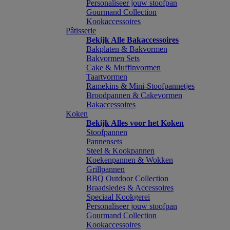
Personaliseer jouw stoofpan
Gourmand Collection
Kookaccessoires
Pâtisserie
Bekijk Alle Bakaccessoires
Bakplaten & Bakvormen
Bakvormen Sets
Cake & Muffinvormen
Taartvormen
Ramekins & Mini-Stoofpannetjes
Broodpannen & Cakevormen
Bakaccessoires
Koken
Bekijk Alles voor het Koken
Stoofpannen
Pannensets
Steel & Kookpannen
Koekenpannen & Wokken
Grillpannen
BBQ Outdoor Collection
Braadsledes & Accessoires
Speciaal Kookgerei
Personaliseer jouw stoofpan
Gourmand Collection
Kookaccessoires