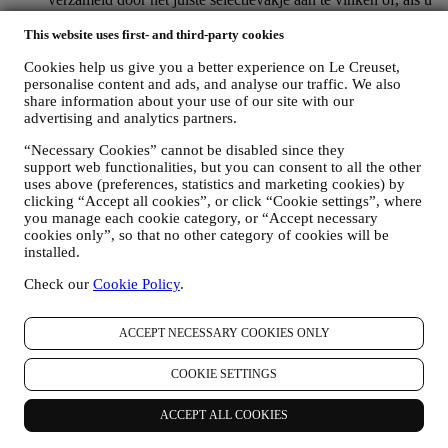
een Le Creuset-account heeft, via het Mijn account-gedeelte
This website uses first- and third-party cookies
van de Website.
Afmelden
: U kunt het ontvangen van onze
marketingcommunicatie of updates te allen tijde kosteloos
Cookies help us give you a better experience on Le Creuset,
stopzetten via de methoden die bij de communicatie worden
personalise content and ads, and analyse our traffic. We also
weergegeven (om u bijvoorbeeld af te melden voor de
share information about your use of our site with our
nieuwsbrief kunt u klikken op de afmeldlink onderaan elke e-
advertising and analytics partners.
mail). Als u een Le Creuset account hebt, kunt u eenvoudig
uw marketingvoorkeuren beheren. Als u onze
“Necessary Cookies” cannot be disabled since they
marketingactiviteiten wilt stopzetten, kunt u in ieder geval een
support web functionalities, but you can consent to all the other
e-mail sturen naar
privacy@lecreuset.com
. Wij zullen uw
uses above (preferences, statistics and marketing cookies) by
afmelding zo spoedig mogelijk verwerken, maar in sommige
clicking “Accept all cookies”, or click “Cookie settings”, where
gevallen kunt u nog enkele berichten ontvangen totdat de
you manage each cookie category, or “Accept necessary
afmelding volledig is verwerkt.
cookies only”, so that no other category of cookies will be
Weet dat wij uw contactgegevens en andere
installed.
persoonsgegevens niet doorgeven of verkopen aan andere
Check our
Cookie Policy
.
bedrijven voor hun marketingdoeleinden.
RE-TARGETING / OM ONZE AANBIEDINGEN AAN
TE PASSEN EN DE KLANTERVARING TE
ACCEPT NECESSARY COOKIES ONLY
VERBETEREN
Wij willen uw gegevens gebruiken om onze diensten en
COOKIE SETTINGS
aanbiedingen af te stemmen op uw behoeften en voorkeuren
om u een gepersonaliseerde Le Creuset-klantervaring te
bieden. Wij doen dit door uw gewoontes of interesses te
ACCEPT ALL COOKIES
analyseren, bijvoorbeeld met betrekking tot de meest bekeken