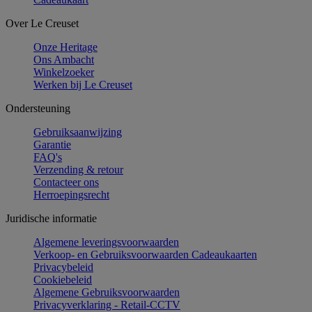
Over Le Creuset
Onze Heritage
Ons Ambacht
Winkelzoeker
Werken bij Le Creuset
Ondersteuning
Gebruiksaanwijzing
Garantie
FAQ's
Verzending & retour
Contacteer ons
Herroepingsrecht
Juridische informatie
Algemene leveringsvoorwaarden
Verkoop- en Gebruiksvoorwaarden Cadeaukaarten
Privacybeleid
Cookiebeleid
Algemene Gebruiksvoorwaarden
Privacyverklaring - Retail-CCTV