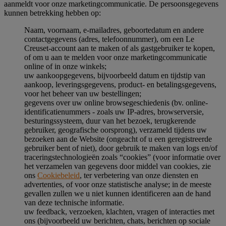
aanmeldt voor onze marketingcommunicatie. De persoonsgegevens
kunnen betrekking hebben op:
Naam, voornaam, e-mailadres, geboortedatum en andere
contactgegevens (adres, telefoonnummer), om een Le
Creuset-account aan te maken of als gastgebruiker te kopen,
of om u aan te melden voor onze marketingcommunicatie
online of in onze winkels;
uw aankoopgegevens, bijvoorbeeld datum en tijdstip van
aankoop, leveringsgegevens, product- en betalingsgegevens,
voor het beheer van uw bestellingen;
gegevens over uw online browsegeschiedenis (bv. online-
identificatienummers - zoals uw IP-adres, browserversie,
besturingssysteem, duur van het bezoek, terugkerende
gebruiker, geografische oorsprong), verzameld tijdens uw
bezoeken aan de Website (ongeacht of u een geregistreerde
gebruiker bent of niet), door gebruik te maken van logs en/of
traceringstechnologieën zoals “cookies” (voor informatie over
het verzamelen van gegevens door middel van cookies, zie
ons
Cookiebeleid
, ter verbetering van onze diensten en
advertenties, of voor onze statistische analyse; in de meeste
gevallen zullen we u niet kunnen identificeren aan de hand
van deze technische informatie.
uw feedback, verzoeken, klachten, vragen of interacties met
ons (bijvoorbeeld uw berichten, chats, berichten op sociale