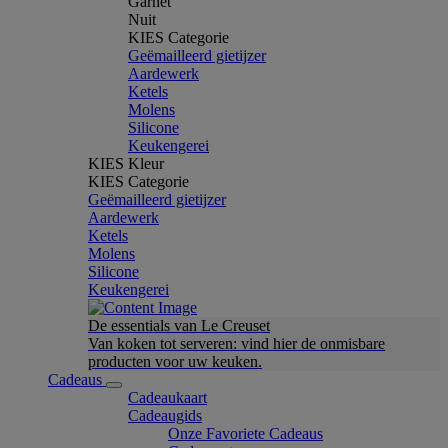
Garnet
Nuit
KIES Categorie
Geëmailleerd gietijzer
Aardewerk
Ketels
Molens
Silicone
Keukengerei
KIES Kleur
KIES Categorie
Geëmailleerd gietijzer
Aardewerk
Ketels
Molens
Silicone
Keukengerei
De essentials van Le Creuset
Van koken tot serveren: vind hier de onmisbare
producten voor uw keuken.
Cadeaus
Cadeaukaart
Cadeaugids
Onze Favoriete Cadeaus