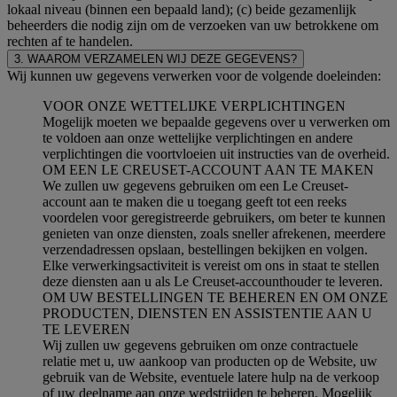
lokaal niveau (binnen een bepaald land); (c) beide gezamenlijk
beheerders die nodig zijn om de verzoeken van uw betrokkene om
rechten af te handelen.
3. WAAROM VERZAMELEN WIJ DEZE GEGEVENS?
Wij kunnen uw gegevens verwerken voor de volgende doeleinden:
VOOR ONZE WETTELIJKE VERPLICHTINGEN
Mogelijk moeten we bepaalde gegevens over u verwerken om
te voldoen aan onze wettelijke verplichtingen en andere
verplichtingen die voortvloeien uit instructies van de overheid.
OM EEN LE CREUSET-ACCOUNT AAN TE MAKEN
We zullen uw gegevens gebruiken om een Le Creuset-
account aan te maken die u toegang geeft tot een reeks
voordelen voor geregistreerde gebruikers, om beter te kunnen
genieten van onze diensten, zoals sneller afrekenen, meerdere
verzendadressen opslaan, bestellingen bekijken en volgen.
Elke verwerkingsactiviteit is vereist om ons in staat te stellen
deze diensten aan u als Le Creuset-accounthouder te leveren.
OM UW BESTELLINGEN TE BEHEREN EN OM ONZE
PRODUCTEN, DIENSTEN EN ASSISTENTIE AAN U
TE LEVEREN
Wij zullen uw gegevens gebruiken om onze contractuele
relatie met u, uw aankoop van producten op de Website, uw
gebruik van de Website, eventuele latere hulp na de verkoop
of uw deelname aan onze wedstrijden te beheren. Mogelijk