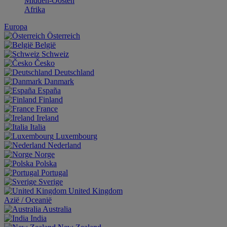
Midden-Oosten
Afrika
Europa
Österreich
België
Schweiz
Česko
Deutschland
Danmark
España
Finland
France
Ireland
Italia
Luxembourg
Nederland
Norge
Polska
Portugal
Sverige
United Kingdom
Aziё / Oceaniё
Australia
India