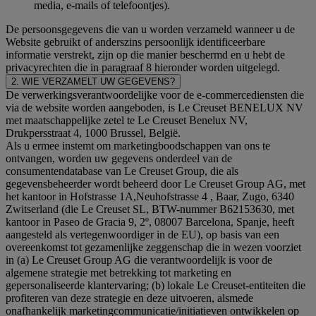
media, e-mails of telefoontjes).
De persoonsgegevens die van u worden verzameld wanneer u de
Website gebruikt of anderszins persoonlijk identificeerbare
informatie verstrekt, zijn op die manier beschermd en u hebt de
privacyrechten die in paragraaf 8 hieronder worden uitgelegd.
2. WIE VERZAMELT UW GEGEVENS?
De verwerkingsverantwoordelijke voor de e-commercediensten die
via de website worden aangeboden, is Le Creuset BENELUX NV
met maatschappelijke zetel te Le Creuset Benelux NV,
Drukpersstraat 4, 1000 Brussel, België.
Als u ermee instemt om marketingboodschappen van ons te
ontvangen, worden uw gegevens onderdeel van de
consumentendatabase van Le Creuset Group, die als
gegevensbeheerder wordt beheerd door Le Creuset Group AG, met
het kantoor in Hofstrasse 1A,Neuhofstrasse 4 , Baar, Zugo, 6340
Zwitserland (die Le Creuset SL, BTW-nummer B62153630, met
kantoor in Paseo de Gracia 9, 2º, 08007 Barcelona, Spanje, heeft
aangesteld als vertegenwoordiger in de EU), op basis van een
overeenkomst tot gezamenlijke zeggenschap die in wezen voorziet
in (a) Le Creuset Group AG die verantwoordelijk is voor de
algemene strategie met betrekking tot marketing en
gepersonaliseerde klantervaring; (b) lokale Le Creuset-entiteiten die
profiteren van deze strategie en deze uitvoeren, alsmede
onafhankelijk marketingcommunicatie/initiatieven ontwikkelen op