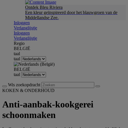
Ontdek Bleu Riviera
Een kleur geïnspireerd door het blauwgroen van de
Middellandse Zee.
Inloggen
Verlanglijstje
Inloggen
Verlanglijstje
Regio
BELGIË
taal
taal
BELGIË
taal
Wis zoekopdracht
KOKEN & ONDERHOUD
Anti-aanbak-kookgerei
schoonmaken