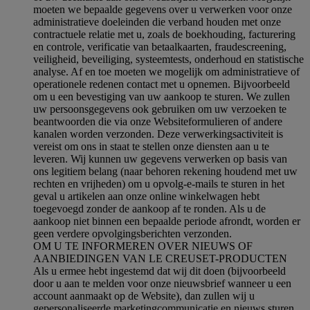
moeten we bepaalde gegevens over u verwerken voor onze
administratieve doeleinden die verband houden met onze
contractuele relatie met u, zoals de boekhouding, facturering
en controle, verificatie van betaalkaarten, fraudescreening,
veiligheid, beveiliging, systeemtests, onderhoud en statistische
analyse. Af en toe moeten we mogelijk om administratieve of
operationele redenen contact met u opnemen. Bijvoorbeeld
om u een bevestiging van uw aankoop te sturen. We zullen
uw persoonsgegevens ook gebruiken om uw verzoeken te
beantwoorden die via onze Websiteformulieren of andere
kanalen worden verzonden. Deze verwerkingsactiviteit is
vereist om ons in staat te stellen onze diensten aan u te
leveren. Wij kunnen uw gegevens verwerken op basis van
ons legitiem belang (naar behoren rekening houdend met uw
rechten en vrijheden) om u opvolg-e-mails te sturen in het
geval u artikelen aan onze online winkelwagen hebt
toegevoegd zonder de aankoop af te ronden. Als u de
aankoop niet binnen een bepaalde periode afrondt, worden er
geen verdere opvolgingsberichten verzonden.
OM U TE INFORMEREN OVER NIEUWS OF
AANBIEDINGEN VAN LE CREUSET-PRODUCTEN
Als u ermee hebt ingestemd dat wij dit doen (bijvoorbeeld
door u aan te melden voor onze nieuwsbrief wanneer u een
account aanmaakt op de Website), dan zullen wij u
gepersonaliseerde marketingcommunicatie en nieuws sturen