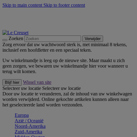
Skip to main content
Skip to footer content
Zomerse buitenmomenten met de BBQ Outdoor Collectie &
Thyme -
Shop Nu
De essentials van Le Creuset -
Ontdek Nu
Nieuwsbrieven: Registreer en bespaar 10%! -
Schrijf je nu in
Zoeken
Verwijder
Zorg ervoor dat uw wachtwoord sterk is, met minimaal 8 tekens,
inclusief een hoofdletter en een speciaal teken.
Uw winkelmandje is leeg op de nieuwe site. Maar maakt u zich
geen zorgen, we bewaren uw winkelmandje hier voor wanneer u
terug wilt komen.
Wissel van site
Blijf hier
Selecteer uw locatie
Selecteer uw locatie
Door uw locatie te veranderen, zal de inhoud van uw winkelwagen
worden verwijderd. Online gekochte artikelen kunnen alleen naar
het geselecteerde land worden verzonden.
Europa
Aziё / Oceaniё
Noord-Amerika
Zuid-Amerika