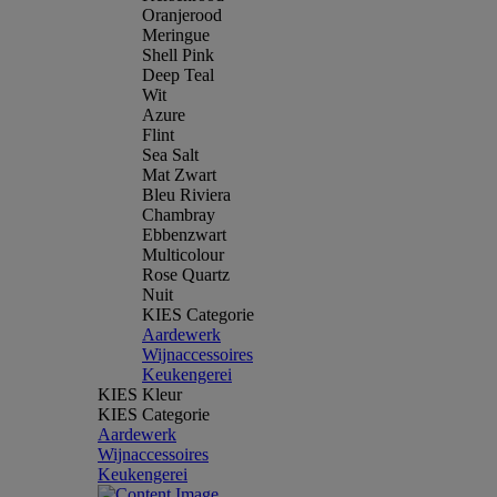
Oranjerood
Meringue
Shell Pink
Deep Teal
Wit
Azure
Flint
Sea Salt
Mat Zwart
Bleu Riviera
Chambray
Ebbenzwart
Multicolour
Rose Quartz
Nuit
KIES Categorie
Aardewerk
Wijnaccessoires
Keukengerei
KIES Kleur
KIES Categorie
Aardewerk
Wijnaccessoires
Keukengerei