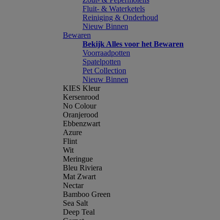
Fluit- & Waterketels
Reiniging & Onderhoud
Nieuw Binnen
Bewaren
Bekijk Alles voor het Bewaren
Voorraadpotten
Spatelpotten
Pet Collection
Nieuw Binnen
KIES Kleur
Kersenrood
No Colour
Oranjerood
Ebbenzwart
Azure
Flint
Wit
Meringue
Bleu Riviera
Mat Zwart
Nectar
Bamboo Green
Sea Salt
Deep Teal