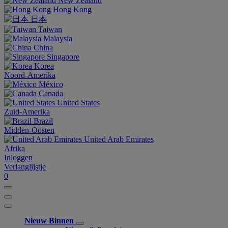
New Zealand
Hong Kong
日本
Taiwan
Malaysia
China
Singapore
Korea
Noord-Amerika
México
Canada
United States
Zuid-Amerika
Brazil
Midden-Oosten
United Arab Emirates
Afrika
Inloggen
Verlanglijstje
0
Nieuw Binnen