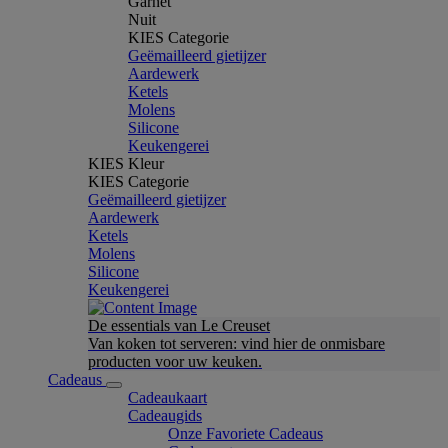
Garnet
Nuit
KIES Categorie
Geëmailleerd gietijzer
Aardewerk
Ketels
Molens
Silicone
Keukengerei
KIES Kleur
KIES Categorie
Geëmailleerd gietijzer
Aardewerk
Ketels
Molens
Silicone
Keukengerei
De essentials van Le Creuset
Van koken tot serveren: vind hier de onmisbare
producten voor uw keuken.
Cadeaus
Cadeaukaart
Cadeaugids
Onze Favoriete Cadeaus