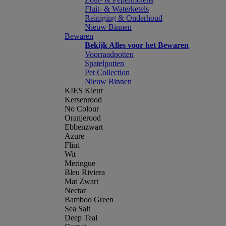
Fluit- & Waterketels
Reiniging & Onderhoud
Nieuw Binnen
Bewaren
Bekijk Alles voor het Bewaren
Voorraadpotten
Spatelpotten
Pet Collection
Nieuw Binnen
KIES Kleur
Kersenrood
No Colour
Oranjerood
Ebbenzwart
Azure
Flint
Wit
Meringue
Bleu Riviera
Mat Zwart
Nectar
Bamboo Green
Sea Salt
Deep Teal