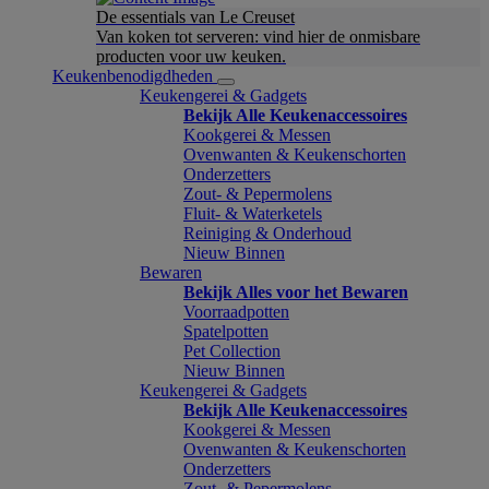
De essentials van Le Creuset
Van koken tot serveren: vind hier de onmisbare
producten voor uw keuken.
Keukenbenodigdheden
Keukengerei & Gadgets
Bekijk Alle Keukenaccessoires
Kookgerei & Messen
Ovenwanten & Keukenschorten
Onderzetters
Zout- & Pepermolens
Fluit- & Waterketels
Reiniging & Onderhoud
Nieuw Binnen
Bewaren
Bekijk Alles voor het Bewaren
Voorraadpotten
Spatelpotten
Pet Collection
Nieuw Binnen
Keukengerei & Gadgets
Bekijk Alle Keukenaccessoires
Kookgerei & Messen
Ovenwanten & Keukenschorten
Onderzetters
Zout- & Pepermolens