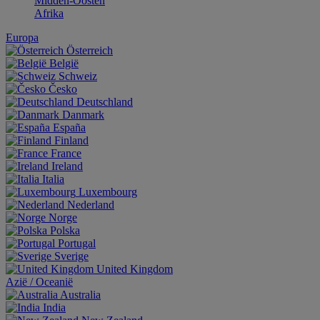
Midden-Oosten
Afrika
Europa
Österreich
België
Schweiz
Česko
Deutschland
Danmark
España
Finland
France
Ireland
Italia
Luxembourg
Nederland
Norge
Polska
Portugal
Sverige
United Kingdom
Aziё / Oceaniё
Australia
India