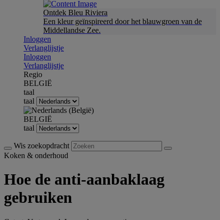
Ontdek Bleu Riviera
Een kleur geïnspireerd door het blauwgroen van de
Middellandse Zee.
Inloggen
Verlanglijstje
Inloggen
Verlanglijstje
Regio
BELGIË
taal
taal
BELGIË
taal
Wis zoekopdracht
Koken & onderhoud
Hoe de anti-aanbaklaag
gebruiken