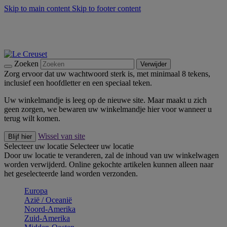
Skip to main content
Skip to footer content
Zomerse buitenmomenten met de BBQ Outdoor Collectie &
Thyme -
Shop Nu
De essentials van Le Creuset -
Ontdek Nu
Nieuwsbrieven: Registreer en bespaar 10%! -
Schrijf je nu in
Zoeken
Verwijder
Zorg ervoor dat uw wachtwoord sterk is, met minimaal 8 tekens,
inclusief een hoofdletter en een speciaal teken.
Uw winkelmandje is leeg op de nieuwe site. Maar maakt u zich
geen zorgen, we bewaren uw winkelmandje hier voor wanneer u
terug wilt komen.
Wissel van site
Blijf hier
Selecteer uw locatie
Selecteer uw locatie
Door uw locatie te veranderen, zal de inhoud van uw winkelwagen
worden verwijderd. Online gekochte artikelen kunnen alleen naar
het geselecteerde land worden verzonden.
Europa
Aziё / Oceaniё
Noord-Amerika
Zuid-Amerika