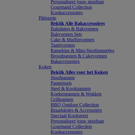
Personaliseer jouw stoofpan
Gourmand Collection
Kookaccessoires
Pâtisserie
Bekijk Alle Bakaccessoires
Bakplaten & Bakvormen
Bakvormen Sets
Cake & Muffinvormen
Taartvormen
Ramekins & Mini-Stoofpannetjes
Broodpannen & Cakevormen
Bakaccessoires
Koken
Bekijk Alles voor het Koken
Stoofpannen
Pannensets
Steel & Kookpannen
Koekenpannen & Wokken
Grillpannen
BBQ Outdoor Collection
Braadsledes & Accessoires
Speciaal Kookgerei
Personaliseer jouw stoofpan
Gourmand Collection
Kookaccessoires