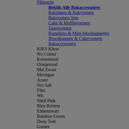
Pâtisserie
Bekijk Alle Bakaccessoires
Bakplaten & Bakvormen
Bakvormen Sets
Cake & Muffinvormen
Taartvormen
Ramekins & Mini-Stoofpannetjes
Broodpannen & Cakevormen
Bakaccessoires
KIES Kleur
No Colour
Kersenrood
Oranjerood
Mat Zwart
Meringue
Azure
Sea Salt
Flint
Wit
Shell Pink
Bleu Riviera
Ebbenzwart
Bamboo Green
Deep Teal
Garnet