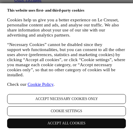
Ons Ambacht
Winkelzoeker
This website uses first- and third-party cookies
Werken bij Le Creuset
Cookies help us give you a better experience on Le Creuset,
personalise content and ads, and analyse our traffic. We also
Ondersteuning
share information about your use of our site with our
advertising and analytics partners.
Gebruiksaanwijzing
Garantie
“Necessary Cookies” cannot be disabled since they
FAQ's
support web functionalities, but you can consent to all the other
Verzending & retour
uses above (preferences, statistics and marketing cookies) by
Contacteer ons
clicking “Accept all cookies”, or click “Cookie settings”, where
Herroepingsrecht
you manage each cookie category, or “Accept necessary
cookies only”, so that no other category of cookies will be
Juridische informatie
installed.
Algemene leveringsvoorwaarden
Check our
Cookie Policy
.
Verkoop- en Gebruiksvoorwaarden Cadeaukaarten
Privacybeleid
Cookiebeleid
ACCEPT NECESSARY COOKIES ONLY
Algemene Gebruiksvoorwaarden
Privacyverklaring - Retail-CCTV
COOKIE SETTINGS
Copyright © 2026, Le Creuset Benelux NV. All rights reserved. BE
ACCEPT ALL COOKIES
0880 053 779.
Juridische Informatie