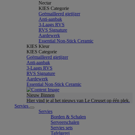
Nectar
KIES Categorie
Geëmailleerd gietijzer
Anti-aanbak
3-Laags RVS
RVS Signature
Aardewerk
Essential Non-Stick Ceramic
KIES Kleur
KIES Categorie
Geëmailleerd gietijzer
Anti-aanbak
3-Laags RVS
RVS Signature
Aardewerk
Essential Non-Stick Ceramic
Nieuw Binnen
Hier vind je al het nieuws van Le Creuset op één plek.
Servies
Servies
Borden & Schalen
Serveerschalen
Servies sets
Tafelgerei