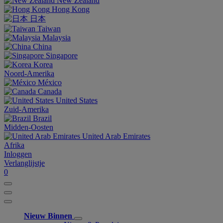
New Zealand
Hong Kong
日本
Taiwan
Malaysia
China
Singapore
Korea
Noord-Amerika
México
Canada
United States
Zuid-Amerika
Brazil
Midden-Oosten
United Arab Emirates
Afrika
Inloggen
Verlanglijstje
0
Nieuw Binnen