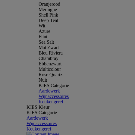
Oranjerood
Meringue
Shell Pink
Deep Teal
Wit
Azure
Flint
Sea Salt
Mat Zwart
Bleu Riviera
Chambray
Ebbenzwart
Multicolour
Rose Quartz
Nuit
KIES Categorie
Aardewerk
Wijnaccessoires
Keukengerei
KIES Kleur
KIES Categorie
Aardewerk
Wijnaccessoires
Keukengerei