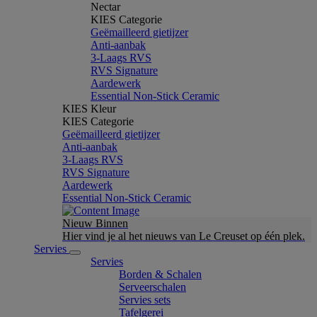
Nectar
KIES Categorie
Geëmailleerd gietijzer
Anti-aanbak
3-Laags RVS
RVS Signature
Aardewerk
Essential Non-Stick Ceramic
KIES Kleur
KIES Categorie
Geëmailleerd gietijzer
Anti-aanbak
3-Laags RVS
RVS Signature
Aardewerk
Essential Non-Stick Ceramic
Nieuw Binnen
Hier vind je al het nieuws van Le Creuset op één plek.
Servies
Servies
Borden & Schalen
Serveerschalen
Servies sets
Tafelgerei