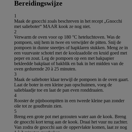
Bereidingswijze
1
Maak de gnocchi zoals beschreven in het recept „Gnocchi
met salieboter“ MAAR kook ze nog niet.
2
Verwarm de oven voor op 180 °C heteluchtoven. Was de
pompoen, snij hem in twee en verwijder de pitten. Snij de
pompoen in dunne sneetjes of hapklaren stukken. Meng ze in
een vuurvaste schotel met de koolzaadolie en kruid goed met
peper en zout. Leg de pompoen op een met bakpapier
bekleedde bakplaat of bakblik en bak in het midden van de
oven gedurende 20 à 25 minuten.
3
Maak de salieboter klaar terwijl de pompoen in de oven gaart.
Laat de boter in een kleine pan opschuimen, voeg de
salieblaadje toe en laat de pan even ronddraaien.
4
Rooster de pijnboompitten in een tweede kleine pan zonder
olie tot ze goudbruin zien.
5
Breng een grote pot met gezouten water aan de kook. Breng
de gnocchi kort terug aan de kook. Draai het vuur nu zachter.
Van zodra de gnocchi aan de oppervlakte komen, laat ze nog