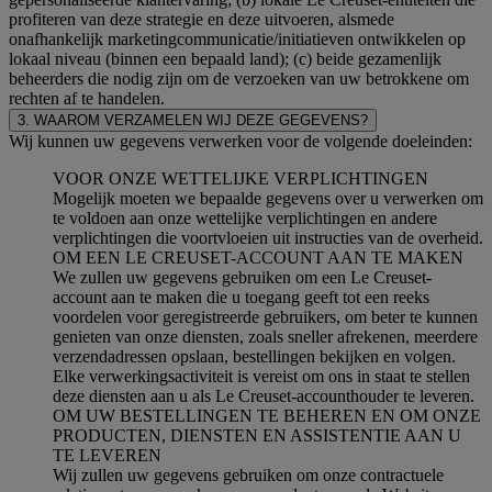
profiteren van deze strategie en deze uitvoeren, alsmede
onafhankelijk marketingcommunicatie/initiatieven ontwikkelen op
lokaal niveau (binnen een bepaald land); (c) beide gezamenlijk
beheerders die nodig zijn om de verzoeken van uw betrokkene om
rechten af te handelen.
3. WAAROM VERZAMELEN WIJ DEZE GEGEVENS?
Wij kunnen uw gegevens verwerken voor de volgende doeleinden:
VOOR ONZE WETTELIJKE VERPLICHTINGEN
Mogelijk moeten we bepaalde gegevens over u verwerken om
te voldoen aan onze wettelijke verplichtingen en andere
verplichtingen die voortvloeien uit instructies van de overheid.
OM EEN LE CREUSET-ACCOUNT AAN TE MAKEN
We zullen uw gegevens gebruiken om een Le Creuset-
account aan te maken die u toegang geeft tot een reeks
voordelen voor geregistreerde gebruikers, om beter te kunnen
genieten van onze diensten, zoals sneller afrekenen, meerdere
verzendadressen opslaan, bestellingen bekijken en volgen.
Elke verwerkingsactiviteit is vereist om ons in staat te stellen
deze diensten aan u als Le Creuset-accounthouder te leveren.
OM UW BESTELLINGEN TE BEHEREN EN OM ONZE
PRODUCTEN, DIENSTEN EN ASSISTENTIE AAN U
TE LEVEREN
Wij zullen uw gegevens gebruiken om onze contractuele