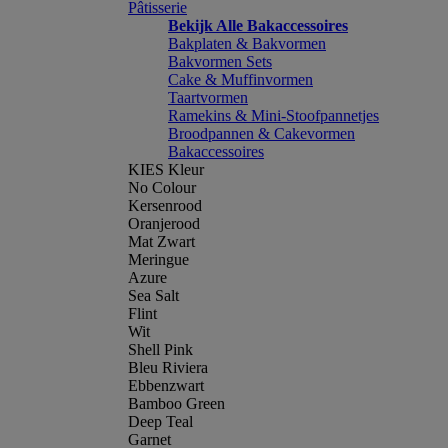
Pâtisserie
Bekijk Alle Bakaccessoires
Bakplaten & Bakvormen
Bakvormen Sets
Cake & Muffinvormen
Taartvormen
Ramekins & Mini-Stoofpannetjes
Broodpannen & Cakevormen
Bakaccessoires
KIES Kleur
No Colour
Kersenrood
Oranjerood
Mat Zwart
Meringue
Azure
Sea Salt
Flint
Wit
Shell Pink
Bleu Riviera
Ebbenzwart
Bamboo Green
Deep Teal
Garnet