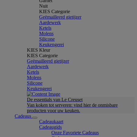
Garnet
Nuit
KIES Categorie
Geëmailleerd gietijzer
Aardewerk
Ketels
Molens
Silicone
Keukengerei
KIES Kleur
KIES Categorie
Geëmailleerd gietijzer
Aardewerk
Ketels
Molens
Silicone
Keukengerei
De essentials van Le Creuset
Van koken tot serveren: vind hier de onmisbare
producten voor uw keuken.
Cadeaus
Cadeaukaart
Cadeaugids
Onze Favoriete Cadeaus