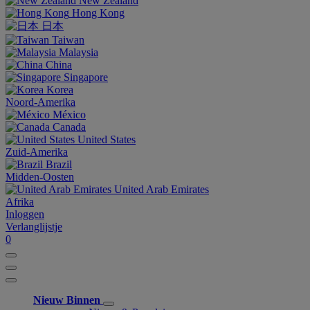
New Zealand
Hong Kong
日本
Taiwan
Malaysia
China
Singapore
Korea
Noord-Amerika
México
Canada
United States
Zuid-Amerika
Brazil
Midden-Oosten
United Arab Emirates
Afrika
Inloggen
Verlanglijstje
0
Nieuw Binnen