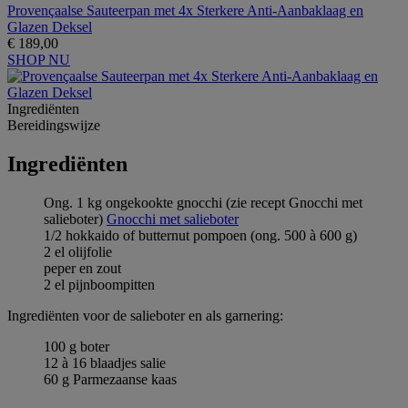
Provençaalse Sauteerpan met 4x Sterkere Anti-Aanbaklaag en
Glazen Deksel
€ 189,00
SHOP NU
Ingrediёnten
Bereidingswijze
Ingrediёnten
Ong. 1 kg ongekookte gnocchi (zie recept Gnocchi met
salieboter)
Gnocchi met salieboter
1/2 hokkaido of butternut pompoen (ong. 500 à 600 g)
2 el olijfolie
peper en zout
2 el pijnboompitten
Ingrediënten voor de salieboter en als garnering:
100 g boter
12 à 16 blaadjes salie
60 g Parmezaanse kaas