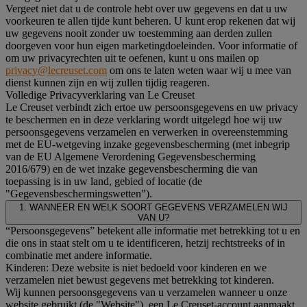
Vergeet niet dat u de controle hebt over uw gegevens en dat u uw
voorkeuren te allen tijde kunt beheren. U kunt erop rekenen dat wij
uw gegevens nooit zonder uw toestemming aan derden zullen
doorgeven voor hun eigen marketingdoeleinden. Voor informatie of
om uw privacyrechten uit te oefenen, kunt u ons mailen op
privacy@lecreuset.com
om ons te laten weten waar wij u mee van
dienst kunnen zijn en wij zullen tijdig reageren.
Volledige Privacyverklaring van Le Creuset
Le Creuset verbindt zich ertoe uw persoonsgegevens en uw privacy
te beschermen en in deze verklaring wordt uitgelegd hoe wij uw
persoonsgegevens verzamelen en verwerken in overeenstemming
met de EU-wetgeving inzake gegevensbescherming (met inbegrip
van de EU Algemene Verordening Gegevensbescherming
2016/679) en de wet inzake gegevensbescherming die van
toepassing is in uw land, gebied of locatie (de
"Gegevensbeschermingswetten").
1. WANNEER EN WELK SOORT GEGEVENS VERZAMELEN WIJ
VAN U?
“Persoonsgegevens” betekent alle informatie met betrekking tot u en
die ons in staat stelt om u te identificeren, hetzij rechtstreeks of in
combinatie met andere informatie.
Kinderen: Deze website is niet bedoeld voor kinderen en we
verzamelen niet bewust gegevens met betrekking tot kinderen.
Wij kunnen persoonsgegevens van u verzamelen wanneer u onze
website gebruikt (de "Website"), een Le Creuset-account aanmaakt,