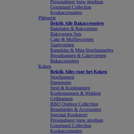
Personaliseer jouw stoofpan
Gourmand Collection
Kookaccessoires
Pâtisserie
Bekijk Alle Bakaccessoires
Bakplaten & Bakvormen
Bakvormen Sets
Cake & Muffinvormen
Taartvormen
Ramekins & Mini-Stoofpannetjes
Broodpannen & Cakevormen
Bakaccessoires
Koken
Bekijk Alles voor het Koken
Stoofpannen
Pannensets
Steel & Kookpannen
Koekenpannen & Wokken
Grillpannen
BBQ Outdoor Collection
Braadsledes & Accessoires
Speciaal Kookgerei
Personaliseer jouw stoofpan
Gourmand Collection
Kookaccessoires