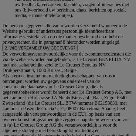
uw feedback, verzoeken, klachten, vragen of interacties met
ons (bijvoorbeeld uw berichten, chats, berichten op sociale
media, e-mails of telefoontjes).
De persoonsgegevens die van u worden verzameld wanneer u de
Website gebruikt of anderszins persoonlijk identificeerbare
informatie verstrekt, zijn op die manier beschermd en u hebt de
privacyrechten die in paragraaf 8 hieronder worden uitgelegd.
2. WIE VERZAMELT UW GEGEVENS?
De verwerkingsverantwoordelijke voor de e-commercediensten die
via de website worden aangeboden, is Le Creuset BENELUX NV
met maatschappelijke zetel te Le Creuset Benelux NV,
Drukpersstraat 4, 1000 Brussel, België.
Als u ermee instemt om marketingboodschappen van ons te
ontvangen, worden uw gegevens onderdeel van de
consumentendatabase van Le Creuset Group, die als
gegevensbeheerder wordt beheerd door Le Creuset Group AG, met
het kantoor in Hofstrasse 1A,Neuhofstrasse 4 , Baar, Zugo, 6340
Zwitserland (die Le Creuset SL, BTW-nummer B62153630, met
kantoor in Paseo de Gracia 9, 2º, 08007 Barcelona, Spanje, heeft
aangesteld als vertegenwoordiger in de EU), op basis van een
overeenkomst tot gezamenlijke zeggenschap die in wezen voorziet
in (a) Le Creuset Group AG die verantwoordelijk is voor de
algemene strategie met betrekking tot marketing en
gepersonaliseerde klantervaring; (b) lokale Le Creuset-entiteiten die