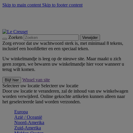
Skip to main content
Skip to footer content
Zomerse buitenmomenten met de BBQ Outdoor Collectie &
Thyme -
Shop Nu
De essentials van Le Creuset -
Ontdek Nu
Nieuwsbrieven: Registreer en bespaar 10%! -
Schrijf je nu in
Zoeken
Verwijder
Zorg ervoor dat uw wachtwoord sterk is, met minimaal 8 tekens,
inclusief een hoofdletter en een speciaal teken.
Uw winkelmandje is leeg op de nieuwe site. Maar maakt u zich
geen zorgen, we bewaren uw winkelmandje hier voor wanneer u
terug wilt komen.
Wissel van site
Blijf hier
Selecteer uw locatie
Selecteer uw locatie
Door uw locatie te veranderen, zal de inhoud van uw winkelwagen
worden verwijderd. Online gekochte artikelen kunnen alleen naar
het geselecteerde land worden verzonden.
Europa
Aziё / Oceaniё
Noord-Amerika
Zuid-Amerika