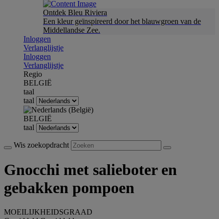
Ontdek Bleu Riviera
Een kleur geïnspireerd door het blauwgroen van de
Middellandse Zee.
Inloggen
Verlanglijstje
Inloggen
Verlanglijstje
Regio
BELGIË
taal
taal
BELGIË
taal
Wis zoekopdracht
Gnocchi met salieboter en
gebakken pompoen
MOEILIJKHEIDSGRAAD