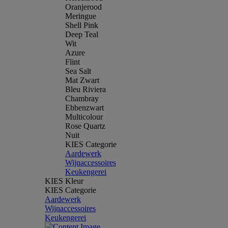
Oranjerood
Meringue
Shell Pink
Deep Teal
Wit
Azure
Flint
Sea Salt
Mat Zwart
Bleu Riviera
Chambray
Ebbenzwart
Multicolour
Rose Quartz
Nuit
KIES Categorie
Aardewerk
Wijnaccessoires
Keukengerei
KIES Kleur
KIES Categorie
Aardewerk
Wijnaccessoires
Keukengerei