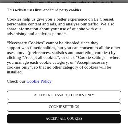
bieden. Wij doen dit door uw gewoontes of interesses te
analyseren, bijvoorbeeld met betrekking tot de meest bekeken
This website uses first- and third-party cookies
producten, uw interactie met ons op sociale media, welke
pagina's van onze Website u bezoekt, welke inhoud van onze
Cookies help us give you a better experience on Le Creuset,
aanbiedingen u leest. Wij doen dit voornamelijk door en ook
personalise content and ads, and analyse our traffic. We also
in combinatie met uw gegevens en voorkeuren die worden
share information about your use of our site with our
verzameld zodra u zich inschrijft voor onze gepersonaliseerde
advertising and analytics partners.
marketingcommunicatie. Wij zullen deze informatie gebruiken
“Necessary Cookies” cannot be disabled since they
om onze advertenties op andere sites te beheren, toegang te
support web functionalities, but you can consent to all the other
verlenen tot specifieke inhoud, de inhoud of de aanbiedingen
uses above (preferences, statistics and marketing cookies) by
die u op de Website ziet aan te passen of, als u toestemming
clicking “Accept all cookies”, or click “Cookie settings”, where
hebt gegeven om u aan te melden voor onze
you manage each cookie category, or “Accept necessary
marketingcommunicatie, om u relevante
cookies only”, so that no other category of cookies will be
communicatie/berichten te sturen waarvan wij denken dat u
installed.
die leuk vindt. Er zullen geen andere gevolgen zijn. Het
gebruik van cookies is afhankelijk van uw toestemming. Als u
Check our
Cookie Policy
.
niet wilt dat deze informatie wordt gebruikt om u op uw
interesse gebaseerde advertenties, inhoud of communicatie te
sturen, kunt u het gebruik van de informatie over uw online-
ACCEPT NECESSARY COOKIES ONLY
acties beperken door uw cookie-instellingen te beheren
(vergeet echter niet dat bepaalde cookies noodzakelijk zijn
COOKIE SETTINGS
voor het gebruik van de Website). Let op: dit betekent niet dat
u geen advertenties, aanbiedingen of communicatie meer
ACCEPT ALL COOKIES
ontvangt. U blijft algemene advertenties, aanbiedingen of
communicatie ontvangen. Voor meer informatie over hoe wij