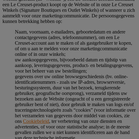
een Le Creuset-product koopt op de Website of in onze Le Creuset
Winkels (Signature Boutiques en Outlet Winkels) of wanneer u zich
aanmeldt voor onze marketingcommunicatie. De persoonsgegevens
kunnen betrekking hebben op:
Naam, voornaam, e-mailadres, geboortedatum en andere
contactgegevens (adres, telefoonnummer), om een Le
Creuset-account aan te maken of als gastgebruiker te kopen,
of om u aan te melden voor onze marketingcommunicatie
online of in onze winkels;
uw aankoopgegevens, bijvoorbeeld datum en tijdstip van
aankoop, leveringsgegevens, product- en betalingsgegevens,
voor het beheer van uw bestellingen;
gegevens over uw online browsegeschiedenis (bv. online-
identificatienummers - zoals uw IP-adres, browserversie,
besturingssysteem, duur van het bezoek, terugkerende
gebruiker, geografische oorsprong), verzameld tijdens uw
bezoeken aan de Website (ongeacht of u een geregistreerde
gebruiker bent of niet), door gebruik te maken van logs en/of
traceringstechnologieën zoals “cookies” (voor informatie over
het verzamelen van gegevens door middel van cookies, zie
ons
Cookiebeleid
, ter verbetering van onze diensten en
advertenties, of voor onze statistische analyse; in de meeste
gevallen zullen we u niet kunnen identificeren aan de hand
van deze technische informatie.