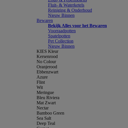
Fluit- & Waterketels
Reiniging & Onderhoud
Nieuw Binnen
Bewaren
Bekijk Alles voor het Bewaren
Voorraadpotten
Spatelpotten
Pet Collection
Nieuw Binnen
KIES Kleur
Kersenrood
No Colour
Oranjerood
Ebbenzwart
Azure
Flint
Wit
Meringue
Bleu Riviera
Mat Zwart
Nectar
Bamboo Green
Sea Salt
Deep Teal