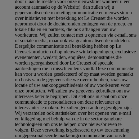
door u aan te melden voor onze nieuwsbrief wanneer u een
account aanmaakt op de Website), dan zullen wij u
gepersonaliseerde marketingcommunicatie en nieuws sturen
over initiatieven met betrekking tot Le Creuset die worden
gepromoot door de dochterondernemingen van de groep, en
lokale filialen en partners, die ook afhangen van uw
voorkeuren. Wij zullen contact met u opnemen via e-mail, sms
of sociale media, maar ook via geautomatiseerde middelen.
Dergelijke communicatie zal betrekking hebben op Le
Creuset-producten of op nieuwe winkelopeningen, exclusieve
evenementen, wedstrijden, enquêtes, demonstraties die
worden georganiseerd door Le Creuset of speciale
aanbiedingen die u misschien leuk vindt. Deze communicatie
kan voor u worden geselecteerd of op maat worden gemaakt
op basis van de gegevens die we over u hebben, zoals uw
locatie of uw aankoopgeschiedenis of uw voorkeuren voor
onze producten. Wij zullen uw gegevens gebruiken om uw
interesses beter te begrijpen. Dit stelt ons in staat om onze
communicatie te personaliseren om deze relevanter en
interessanter te maken. Er zullen geen andere gevolgen zijn.
Wij verzamelen ook statistieken over het openen van e-mail
en klikgedrag met behulp van de in de sector gangbare
technologieën om ons te helpen onze nieuwsbrieven te
volgen. Deze verwerking is gebaseerd op uw toestemming
om gepersonaliseerde marketingcommunicatie van ons te