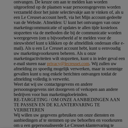
ontvangen. De keuze om aan te melden kan worden
uitgeoefend op de plaatsen waar persoonsgegevens worden
verzameld door het juiste selectievakje aan te vinken of, als u
een Le Creuset-account heeft, via het Mijn account-gedeelte
van de Website.
Afmelden
: U kunt het ontvangen van onze
marketingcommunicatie of updates te allen tijde kosteloos
stopzetten via de methoden die bij de communicatie worden
weergegeven (om u bijvoorbeeld af te melden voor de
nieuwsbrief kunt u klikken op de afmeldlink onderaan elke e-
mail). Als u een Le Creuset account hebt, kunt u eenvoudig
uw marketingvoorkeuren beheren. Als u onze
marketingactiviteiten wilt stopzetten, kunt u in ieder geval een
e-mail sturen naar
privacy@lecreuset.com
. Wij zullen uw
afmelding zo spoedig mogelijk verwerken, maar in sommige
gevallen kunt u nog enkele berichten ontvangen totdat de
afmelding volledig is verwerkt.
Weet dat wij uw contactgegevens en andere
persoonsgegevens niet doorgeven of verkopen aan andere
bedrijven voor hun marketingdoeleinden.
RE-TARGETING / OM ONZE AANBIEDINGEN AAN
TE PASSEN EN DE KLANTERVARING TE
VERBETEREN
Wij willen uw gegevens gebruiken om onze diensten en
aanbiedingen af te stemmen op uw behoeften en voorkeuren
om u een gepersonaliseerde Le Creuset-klantervaring te