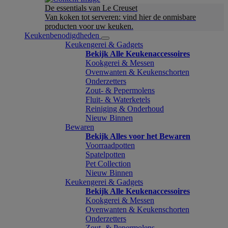
De essentials van Le Creuset
Van koken tot serveren: vind hier de onmisbare
producten voor uw keuken.
Keukenbenodigdheden
Keukengerei & Gadgets
Bekijk Alle Keukenaccessoires
Kookgerei & Messen
Ovenwanten & Keukenschorten
Onderzetters
Zout- & Pepermolens
Fluit- & Waterketels
Reiniging & Onderhoud
Nieuw Binnen
Bewaren
Bekijk Alles voor het Bewaren
Voorraadpotten
Spatelpotten
Pet Collection
Nieuw Binnen
Keukengerei & Gadgets
Bekijk Alle Keukenaccessoires
Kookgerei & Messen
Ovenwanten & Keukenschorten
Onderzetters
Zout- & Pepermolens