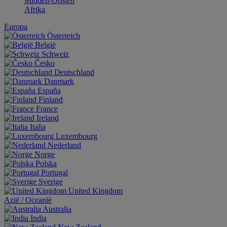
Midden-Oosten
Afrika
Europa
Österreich
België
Schweiz
Česko
Deutschland
Danmark
España
Finland
France
Ireland
Italia
Luxembourg
Nederland
Norge
Polska
Portugal
Sverige
United Kingdom
Aziё / Oceaniё
Australia
India