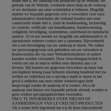
relatie met u, uw aankoop van producten op de Website, uw
gebruik van de Website, eventuele latere hulp na de verkoop
of uw deelname aan onze wedstrijden te beheren. Mogelijk
moeten we bepaalde gegevens over u verwerken voor onze
administratieve doeleinden die verband houden met onze
contractuele relatie met u, zoals de boekhouding, facturering
en controle, verificatie van betaalkaarten, fraudescreening,
veiligheid, beveiliging, systeemtests, onderhoud en statistische
analyse. Af en toe moeten we mogelijk om administratieve of
operationele redenen contact met u opnemen. Bijvoorbeeld
om u een bevestiging van uw aankoop te sturen. We zullen
uw persoonsgegevens ook gebruiken om uw verzoeken te
beantwoorden die via onze Websiteformulieren of andere
kanalen worden verzonden. Deze verwerkingsactiviteit is
vereist om ons in staat te stellen onze diensten aan u te
leveren. Wij kunnen uw gegevens verwerken op basis van
ons legitiem belang (naar behoren rekening houdend met uw
rechten en vrijheden) om u opvolg-e-mails te sturen in het
geval u artikelen aan onze online winkelwagen hebt
toegevoegd zonder de aankoop af te ronden. Als u de
aankoop niet binnen een bepaalde periode afrondt, worden er
geen verdere opvolgingsberichten verzonden.
OM U TE INFORMEREN OVER NIEUWS OF
AANBIEDINGEN VAN LE CREUSET-PRODUCTEN
Als u ermee hebt ingestemd dat wij dit doen (bijvoorbeeld