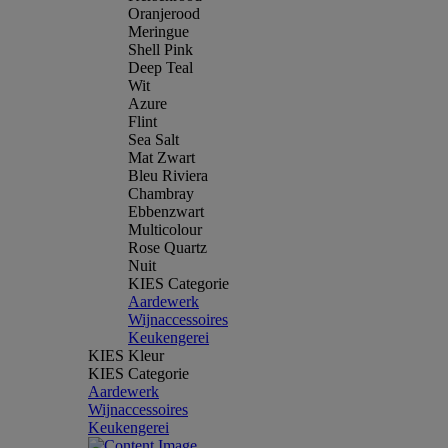
Oranjerood
Meringue
Shell Pink
Deep Teal
Wit
Azure
Flint
Sea Salt
Mat Zwart
Bleu Riviera
Chambray
Ebbenzwart
Multicolour
Rose Quartz
Nuit
KIES Categorie
Aardewerk
Wijnaccessoires
Keukengerei
KIES Kleur
KIES Categorie
Aardewerk
Wijnaccessoires
Keukengerei