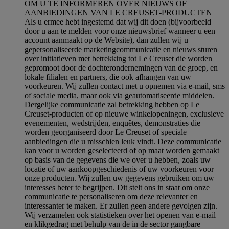
OM U TE INFORMEREN OVER NIEUWS OF
AANBIEDINGEN VAN LE CREUSET-PRODUCTEN
Als u ermee hebt ingestemd dat wij dit doen (bijvoorbeeld
door u aan te melden voor onze nieuwsbrief wanneer u een
account aanmaakt op de Website), dan zullen wij u
gepersonaliseerde marketingcommunicatie en nieuws sturen
over initiatieven met betrekking tot Le Creuset die worden
gepromoot door de dochterondernemingen van de groep, en
lokale filialen en partners, die ook afhangen van uw
voorkeuren. Wij zullen contact met u opnemen via e-mail, sms
of sociale media, maar ook via geautomatiseerde middelen.
Dergelijke communicatie zal betrekking hebben op Le
Creuset-producten of op nieuwe winkelopeningen, exclusieve
evenementen, wedstrijden, enquêtes, demonstraties die
worden georganiseerd door Le Creuset of speciale
aanbiedingen die u misschien leuk vindt. Deze communicatie
kan voor u worden geselecteerd of op maat worden gemaakt
op basis van de gegevens die we over u hebben, zoals uw
locatie of uw aankoopgeschiedenis of uw voorkeuren voor
onze producten. Wij zullen uw gegevens gebruiken om uw
interesses beter te begrijpen. Dit stelt ons in staat om onze
communicatie te personaliseren om deze relevanter en
interessanter te maken. Er zullen geen andere gevolgen zijn.
Wij verzamelen ook statistieken over het openen van e-mail
en klikgedrag met behulp van de in de sector gangbare