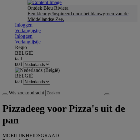
Ontdek Bleu Riviera
Een kleur geïnspireerd door het blauwgroen van de
Middellandse Zee.
Inloggen
Verlanglijstje
Inloggen
Verlanglijstje
Regio
BELGIË
taal
taal
BELGIË
taal
Wis zoekopdracht
Pizzadeeg voor Pizza's uit de
pan
MOEILIJKHEIDSGRAAD