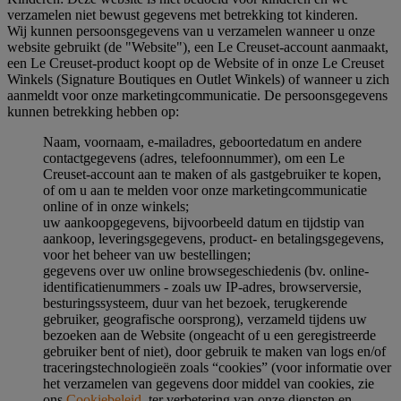
verzamelen niet bewust gegevens met betrekking tot kinderen.
Wij kunnen persoonsgegevens van u verzamelen wanneer u onze
website gebruikt (de "Website"), een Le Creuset-account aanmaakt,
een Le Creuset-product koopt op de Website of in onze Le Creuset
Winkels (Signature Boutiques en Outlet Winkels) of wanneer u zich
aanmeldt voor onze marketingcommunicatie. De persoonsgegevens
kunnen betrekking hebben op:
Naam, voornaam, e-mailadres, geboortedatum en andere
contactgegevens (adres, telefoonnummer), om een Le
Creuset-account aan te maken of als gastgebruiker te kopen,
of om u aan te melden voor onze marketingcommunicatie
online of in onze winkels;
uw aankoopgegevens, bijvoorbeeld datum en tijdstip van
aankoop, leveringsgegevens, product- en betalingsgegevens,
voor het beheer van uw bestellingen;
gegevens over uw online browsegeschiedenis (bv. online-
identificatienummers - zoals uw IP-adres, browserversie,
besturingssysteem, duur van het bezoek, terugkerende
gebruiker, geografische oorsprong), verzameld tijdens uw
bezoeken aan de Website (ongeacht of u een geregistreerde
gebruiker bent of niet), door gebruik te maken van logs en/of
traceringstechnologieën zoals “cookies” (voor informatie over
het verzamelen van gegevens door middel van cookies, zie
ons
Cookiebeleid
, ter verbetering van onze diensten en