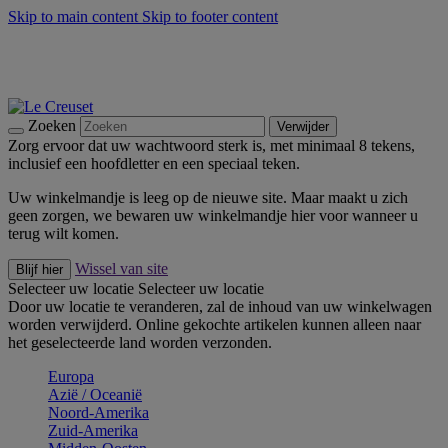
Skip to main content
Skip to footer content
Zomerse buitenmomenten met de BBQ Outdoor Collectie &
Thyme -
Shop Nu
De essentials van Le Creuset -
Ontdek Nu
Nieuwsbrieven: Registreer en bespaar 10%! -
Schrijf je nu in
Zoeken
Verwijder
Zorg ervoor dat uw wachtwoord sterk is, met minimaal 8 tekens,
inclusief een hoofdletter en een speciaal teken.
Uw winkelmandje is leeg op de nieuwe site. Maar maakt u zich
geen zorgen, we bewaren uw winkelmandje hier voor wanneer u
terug wilt komen.
Wissel van site
Blijf hier
Selecteer uw locatie
Selecteer uw locatie
Door uw locatie te veranderen, zal de inhoud van uw winkelwagen
worden verwijderd. Online gekochte artikelen kunnen alleen naar
het geselecteerde land worden verzonden.
Europa
Aziё / Oceaniё
Noord-Amerika
Zuid-Amerika