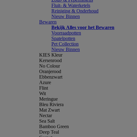
Fluit- & Waterketels
Reiniging & Onderhoud
Nieuw Binnen
Bewaren
Bekijk Alles voor het Bewaren
Voorraadpotten
Spatelpotten
Pet Collection
Nieuw Binnen
KIES Kleur
Kersenrood
No Colour
Oranjerood
Ebbenzwart
Azure
Flint
Wit
Meringue
Bleu Riviera
Mat Zwart
Nectar
Sea Salt
Bamboo Green
Deep Teal