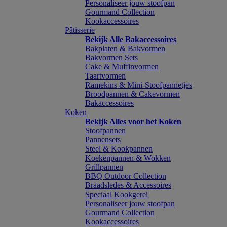
Personaliseer jouw stoofpan
Gourmand Collection
Kookaccessoires
Pâtisserie
Bekijk Alle Bakaccessoires
Bakplaten & Bakvormen
Bakvormen Sets
Cake & Muffinvormen
Taartvormen
Ramekins & Mini-Stoofpannetjes
Broodpannen & Cakevormen
Bakaccessoires
Koken
Bekijk Alles voor het Koken
Stoofpannen
Pannensets
Steel & Kookpannen
Koekenpannen & Wokken
Grillpannen
BBQ Outdoor Collection
Braadsledes & Accessoires
Speciaal Kookgerei
Personaliseer jouw stoofpan
Gourmand Collection
Kookaccessoires