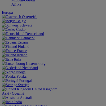
Midden-Oosten
Afrika
Europa
Österreich
België
Schweiz
Česko
Deutschland
Danmark
España
Finland
France
Ireland
Italia
Luxembourg
Nederland
Norge
Polska
Portugal
Sverige
United Kingdom
Aziё / Oceaniё
Australia
India