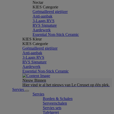
Nectar
KIES Categorie
Geëmailleerd gietijzer
Anti-aanbak
3-Laags RVS
RVS Signature
Aardewerk
Essential Non-Stick Ceramic
KIES Kleur
KIES Categorie
Geëmailleerd gietijzer
Anti-aanbak
3-Laags RVS
RVS Signature
Aardewerk
Essential Non-Stick Ceramic
Nieuw Binnen
Hier vind je al het nieuws van Le Creuset op één plek.
Servies
Servies
Borden & Schalen
Serveerschalen
Servies sets
Tafelgerei