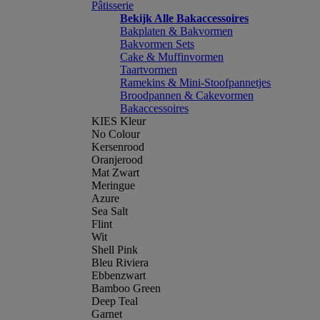
Pâtisserie
Bekijk Alle Bakaccessoires
Bakplaten & Bakvormen
Bakvormen Sets
Cake & Muffinvormen
Taartvormen
Ramekins & Mini-Stoofpannetjes
Broodpannen & Cakevormen
Bakaccessoires
KIES Kleur
No Colour
Kersenrood
Oranjerood
Mat Zwart
Meringue
Azure
Sea Salt
Flint
Wit
Shell Pink
Bleu Riviera
Ebbenzwart
Bamboo Green
Deep Teal
Garnet