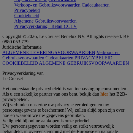
Verkoop- en Gebruiksvoorwaarden Cadeaukaarten
Privacybeleid
Cookiebeleid
Algemene Gebruiksvoorwaarden
Privacyverklaring - Retail-CCTV
Copyright © 2026, Le Creuset Benelux NV. All rights reserved. BE
0880 053 779.
Juridische Informatie
ALGEMENE LEVERINGSVOORWAARDEN
Verkoop- en
Gebruiksvoorwaarden Cadeaukaarten
PRIVACYBELEID
COOKIEBELEID
ALGEMENE GEBRUIKSVOORWAARDEN
Privacyverklaring van
Le Creuset
Het onderstaande privacybeleid is van toepassing op consumenten.
Als u een zakelijke partner van ons bent, bekijk dan
hier
het B2B-
privacybeleid.
Wij verbinden ons ertoe uw privacy te eerbiedigen en uw
persoonsgegevens te beschermen! Wij zullen altijd open zijn over
hoe en waarom we uw gegevens gebruiken.
Veiligheid bij online aankopen is onze prioriteit
Uw persoonsgegevens worden veilig en strikt vertrouwelijk
behandeld, in overeenstemming met de Europese en nationale