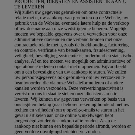
PRODUCTEN, DIENSTEN EN ASSISTENTIE AAN U
TE LEVEREN
Wij zullen uw gegevens gebruiken om onze contractuele
relatie met u, uw aankoop van producten op de Website, uw
gebruik van de Website, eventuele latere hulp na de verkoop
of uw deelname aan onze wedstrijden te beheren. Mogelijk
moeten we bepaalde gegevens over u verwerken voor onze
administratieve doeleinden die verband houden met onze
contractuele relatie met u, zoals de boekhouding, facturering
en controle, verificatie van betaalkaarten, fraudescreening,
veiligheid, beveiliging, systeemtests, onderhoud en statistische
analyse. Af en toe moeten we mogelijk om administratieve of
operationele redenen contact met u opnemen. Bijvoorbeeld
om u een bevestiging van uw aankoop te sturen. We zullen
uw persoonsgegevens ook gebruiken om uw verzoeken te
beantwoorden die via onze Websiteformulieren of andere
kanalen worden verzonden. Deze verwerkingsactiviteit is
vereist om ons in staat te stellen onze diensten aan u te
leveren. Wij kunnen uw gegevens verwerken op basis van
ons legitiem belang (naar behoren rekening houdend met uw
rechten en vrijheden) om u opvolg-e-mails te sturen in het
geval u artikelen aan onze online winkelwagen hebt
toegevoegd zonder de aankoop af te ronden. Als u de
aankoop niet binnen een bepaalde periode afrondt, worden er
geen verdere opvolgingsberichten verzonden.