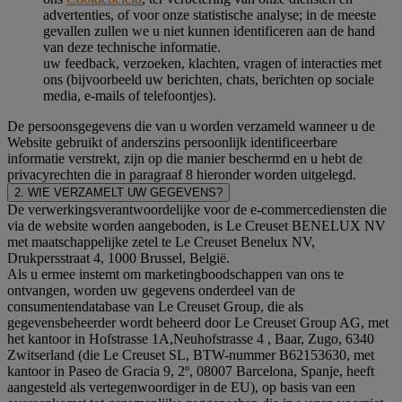
advertenties, of voor onze statistische analyse; in de meeste
gevallen zullen we u niet kunnen identificeren aan de hand
van deze technische informatie.
uw feedback, verzoeken, klachten, vragen of interacties met
ons (bijvoorbeeld uw berichten, chats, berichten op sociale
media, e-mails of telefoontjes).
De persoonsgegevens die van u worden verzameld wanneer u de
Website gebruikt of anderszins persoonlijk identificeerbare
informatie verstrekt, zijn op die manier beschermd en u hebt de
privacyrechten die in paragraaf 8 hieronder worden uitgelegd.
2. WIE VERZAMELT UW GEGEVENS?
De verwerkingsverantwoordelijke voor de e-commercediensten die
via de website worden aangeboden, is Le Creuset BENELUX NV
met maatschappelijke zetel te Le Creuset Benelux NV,
Drukpersstraat 4, 1000 Brussel, België.
Als u ermee instemt om marketingboodschappen van ons te
ontvangen, worden uw gegevens onderdeel van de
consumentendatabase van Le Creuset Group, die als
gegevensbeheerder wordt beheerd door Le Creuset Group AG, met
het kantoor in Hofstrasse 1A,Neuhofstrasse 4 , Baar, Zugo, 6340
Zwitserland (die Le Creuset SL, BTW-nummer B62153630, met
kantoor in Paseo de Gracia 9, 2º, 08007 Barcelona, Spanje, heeft
aangesteld als vertegenwoordiger in de EU), op basis van een