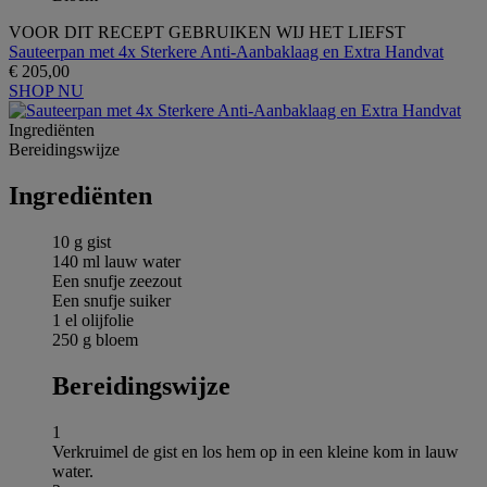
VOOR DIT RECEPT GEBRUIKEN WIJ HET LIEFST
Sauteerpan met 4x Sterkere Anti-Aanbaklaag en Extra Handvat
€ 205,00
SHOP NU
Ingrediёnten
Bereidingswijze
Ingrediёnten
10 g gist
140 ml lauw water
Een snufje zeezout
Een snufje suiker
1 el olijfolie
250 g bloem
Bereidingswijze
1
Verkruimel de gist en los hem op in een kleine kom in lauw
water.