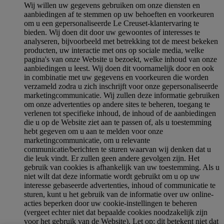
Wij willen uw gegevens gebruiken om onze diensten en
aanbiedingen af te stemmen op uw behoeften en voorkeuren
om u een gepersonaliseerde Le Creuset-klantervaring te
bieden. Wij doen dit door uw gewoontes of interesses te
analyseren, bijvoorbeeld met betrekking tot de meest bekeken
producten, uw interactie met ons op sociale media, welke
pagina's van onze Website u bezoekt, welke inhoud van onze
aanbiedingen u leest. Wij doen dit voornamelijk door en ook
in combinatie met uw gegevens en voorkeuren die worden
verzameld zodra u zich inschrijft voor onze gepersonaliseerde
marketingcommunicatie. Wij zullen deze informatie gebruiken
om onze advertenties op andere sites te beheren, toegang te
verlenen tot specifieke inhoud, de inhoud of de aanbiedingen
die u op de Website ziet aan te passen of, als u toestemming
hebt gegeven om u aan te melden voor onze
marketingcommunicatie, om u relevante
communicatie/berichten te sturen waarvan wij denken dat u
die leuk vindt. Er zullen geen andere gevolgen zijn. Het
gebruik van cookies is afhankelijk van uw toestemming. Als u
niet wilt dat deze informatie wordt gebruikt om u op uw
interesse gebaseerde advertenties, inhoud of communicatie te
sturen, kunt u het gebruik van de informatie over uw online-
acties beperken door uw cookie-instellingen te beheren
(vergeet echter niet dat bepaalde cookies noodzakelijk zijn
voor het gebruik van de Website). Let op: dit betekent niet dat