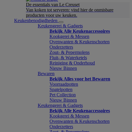
De essentials van Le Creuset
Van koken tot serveren: vind hier de onmisbare
producten voor uw keuken.
Keukenbenodigdheden
Keukengerei & Gadgets
Bekijk Alle Keukenaccessoires
Kookgerei & Messen
Ovenwanten & Keukenschorten
Onderzetters
Zout- & Pepermolens
Fluit- & Waterketels
Reiniging & Onderhoud
Nieuw Binnen
Bewaren
Bekijk Alles voor het Bewaren
Voorraadpotten
Spatelpotten
Pet Collection
Nieuw Binnen
Keukengerei & Gadgets
Bekijk Alle Keukenaccessoires
Kookgerei & Messen
Ovenwanten & Keukenschorten
Onderzetters
Zout- & Pepermolens