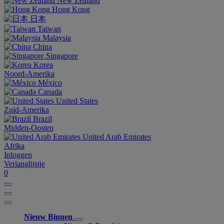
New Zealand
Hong Kong
日本
Taiwan
Malaysia
China
Singapore
Korea
Noord-Amerika
México
Canada
United States
Zuid-Amerika
Brazil
Midden-Oosten
United Arab Emirates
Afrika
Inloggen
Verlanglijstje
0
Nieuw Binnen