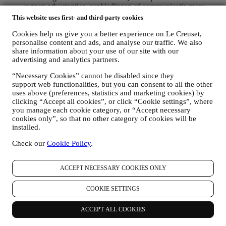
u geen advertenties, aanbiedingen of communicatie meer
ontvangt. U blijft algemene advertenties, aanbiedingen of
This website uses first- and third-party cookies
communicatie ontvangen. Voor meer informatie over hoe wij
cookies gebruiken en hoe u ze kunt verwijderen, raadpleegt u
Cookies help us give you a better experience on Le Creuset,
ons
Cookiebeleid
,
personalise content and ads, and analyse our traffic. We also
share information about your use of our site with our
PRODUCT REVIEW
advertising and analytics partners.
Als u een van onze producten hebt gekocht, kunnen wij u een
e-mail sturen met de vraag om uw producten te beoordelen.
“Necessary Cookies” cannot be disabled since they
Wij zijn geïnteresseerd in productbeoordelingen van onze
support web functionalities, but you can consent to all the other
klanten (als zij dergelijke informatie willen verstrekken) om
uses above (preferences, statistics and marketing cookies) by
onze producten en diensten voortdurend te verbeteren. Aan
clicking “Accept all cookies”, or click “Cookie settings”, where
het einde van het aankoopproces kunnen wij u ook uitnodigen
you manage each cookie category, or “Accept necessary
om uw productbeoordeling te schrijven. De beoordeling is
cookies only”, so that no other category of cookies will be
niet verplicht, en u bent vrij om deze al dan niet in te dienen.
installed.
WHATSAPP FOR BUSINESS
Sommige van onze fysieke winkels gebruiken WhatsApp for
Check our
Cookie Policy
.
Business met klanten die daarom vragen, alleen om
ondersteuning te bieden en informatie over onze producten te
ACCEPT NECESSARY COOKIES ONLY
sturen. Dit kanaal is niet gericht op de verkoop van onze
producten. Er worden geen creditcardgegevens of andere
gevoelige informatie gevraagd via WhatsApp. U kunt meer te
COOKIE SETTINGS
weten komen over de voorwaarden en garanties van
WhatsApp voor de internationale overdracht van uw
ACCEPT ALL COOKIES
gegevens op https://www.whatsapp.com/legal/privacy-policy-
eea. U kunt uw rechten inzake gegevensbescherming