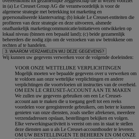
overeenkomst tot gezamenlijke zeggenschap die in wezen voorziet
in (a) Le Creuset Group AG die verantwoordelijk is voor de
algemene strategie met betrekking tot marketing en
gepersonaliseerde klantervaring; (b) lokale Le Creuset-entiteiten die
profiteren van deze strategie en deze uitvoeren, alsmede
onafhankelijk marketingcommunicatie/initiatieven ontwikkelen op
lokaal niveau (binnen een bepaald land); (c) beide gezamenlijk
beheerders die nodig zijn om de verzoeken van uw betrokkene om
rechten af te handelen.
3. WAAROM VERZAMELEN WIJ DEZE GEGEVENS?
Wij kunnen uw gegevens verwerken voor de volgende doeleinden:
VOOR ONZE WETTELIJKE VERPLICHTINGEN
Mogelijk moeten we bepaalde gegevens over u verwerken om
te voldoen aan onze wettelijke verplichtingen en andere
verplichtingen die voortvloeien uit instructies van de overheid.
OM EEN LE CREUSET-ACCOUNT AAN TE MAKEN
We zullen uw gegevens gebruiken om een Le Creuset-
account aan te maken die u toegang geeft tot een reeks
voordelen voor geregistreerde gebruikers, om beter te kunnen
genieten van onze diensten, zoals sneller afrekenen, meerdere
verzendadressen opslaan, bestellingen bekijken en volgen.
Elke verwerkingsactiviteit is vereist om ons in staat te stellen
deze diensten aan u als Le Creuset-accounthouder te leveren.
OM UW BESTELLINGEN TE BEHEREN EN OM ONZE