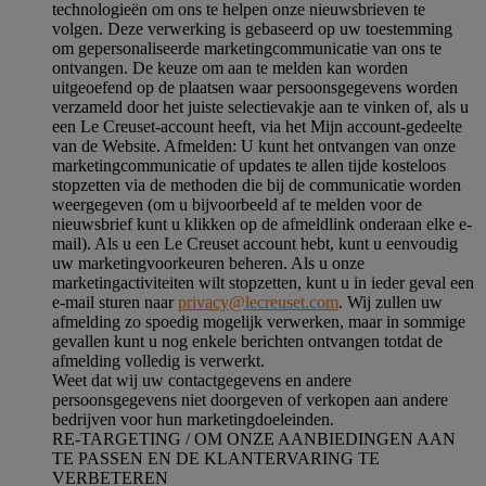
technologieën om ons te helpen onze nieuwsbrieven te
volgen. Deze verwerking is gebaseerd op uw toestemming
om gepersonaliseerde marketingcommunicatie van ons te
ontvangen. De keuze om aan te melden kan worden
uitgeoefend op de plaatsen waar persoonsgegevens worden
verzameld door het juiste selectievakje aan te vinken of, als u
een Le Creuset-account heeft, via het Mijn account-gedeelte
van de Website.
Afmelden
: U kunt het ontvangen van onze
marketingcommunicatie of updates te allen tijde kosteloos
stopzetten via de methoden die bij de communicatie worden
weergegeven (om u bijvoorbeeld af te melden voor de
nieuwsbrief kunt u klikken op de afmeldlink onderaan elke e-
mail). Als u een Le Creuset account hebt, kunt u eenvoudig
uw marketingvoorkeuren beheren. Als u onze
marketingactiviteiten wilt stopzetten, kunt u in ieder geval een
e-mail sturen naar
privacy@lecreuset.com
. Wij zullen uw
afmelding zo spoedig mogelijk verwerken, maar in sommige
gevallen kunt u nog enkele berichten ontvangen totdat de
afmelding volledig is verwerkt.
Weet dat wij uw contactgegevens en andere
persoonsgegevens niet doorgeven of verkopen aan andere
bedrijven voor hun marketingdoeleinden.
RE-TARGETING / OM ONZE AANBIEDINGEN AAN
TE PASSEN EN DE KLANTERVARING TE
VERBETEREN