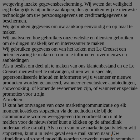
wetgeving inzake gegevensbescherming. Wij weten dat veiligheid
erg belangrijk is bij online aankopen, dus gebruiken wij de nieuwste
technologie om uw persoonsgegevens en creditcardgegevens te
beschermen.
Wij gebruiken gegevens om uw aankoop eenvoudig en op maat te
maken
Wij analyseren hoe gebruikers onze website en diensten gebruiken
om de dingen makkelijker en interessanter te maken.
Wij gebruiken gegevens om van het koken met Le Creuset een
betere ervaring te maken en om u te informeren over nieuws en
aanbiedingen
Als u beslist om deel uit te maken van ons klantenbestand en de Le
Creuset-nieuwsbrief te ontvangen, sturen wij u speciale,
gepersonaliseerde inhoud en informeren wij u wanneer er nieuwe
producten worden gelanceerd, wanneer er exclusieve aanbiedingen,
showcooking- of komende evenementen zijn, of wanneer er speciale
promoties voor u zijn.
Afmelden:
U kunt het ontvangen van onze marketingcommunicatie op elk
moment kosteloos stopzetten via de methoden die bij de
communicatie worden weergegeven (bijvoorbeeld om u af te
melden voor de nieuwsbrief kunt u klikken op de afmeldlink
onderaan elke e-mail). Als u een van onze marketingactiviteiten wilt
stopzetten, kunt u in ieder geval een e-mail sturen naar
.
Uw
afmelding zal zo snel mogelijk worden verwerkt, maar in sommige