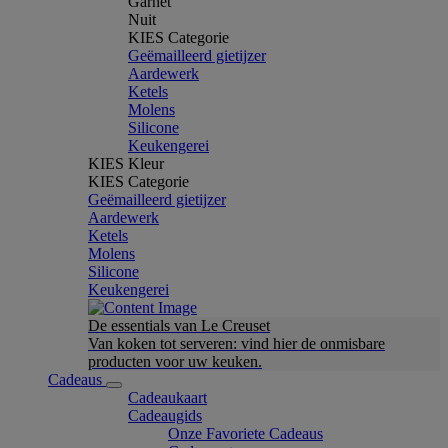
Garnet
Nuit
KIES Categorie
Geëmailleerd gietijzer
Aardewerk
Ketels
Molens
Silicone
Keukengerei
KIES Kleur
KIES Categorie
Geëmailleerd gietijzer
Aardewerk
Ketels
Molens
Silicone
Keukengerei
De essentials van Le Creuset
Van koken tot serveren: vind hier de onmisbare
producten voor uw keuken.
Cadeaus
Cadeaukaart
Cadeaugids
Onze Favoriete Cadeaus