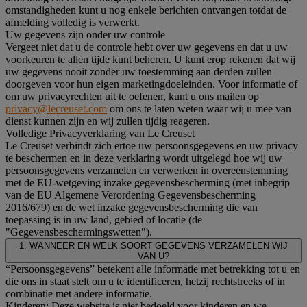
omstandigheden kunt u nog enkele berichten ontvangen totdat de
afmelding volledig is verwerkt.
Uw gegevens zijn onder uw controle
Vergeet niet dat u de controle hebt over uw gegevens en dat u uw
voorkeuren te allen tijde kunt beheren. U kunt erop rekenen dat wij
uw gegevens nooit zonder uw toestemming aan derden zullen
doorgeven voor hun eigen marketingdoeleinden. Voor informatie of
om uw privacyrechten uit te oefenen, kunt u ons mailen op
privacy@lecreuset.com
om ons te laten weten waar wij u mee van
dienst kunnen zijn en wij zullen tijdig reageren.
Volledige Privacyverklaring van Le Creuset
Le Creuset verbindt zich ertoe uw persoonsgegevens en uw privacy
te beschermen en in deze verklaring wordt uitgelegd hoe wij uw
persoonsgegevens verzamelen en verwerken in overeenstemming
met de EU-wetgeving inzake gegevensbescherming (met inbegrip
van de EU Algemene Verordening Gegevensbescherming
2016/679) en de wet inzake gegevensbescherming die van
toepassing is in uw land, gebied of locatie (de
"Gegevensbeschermingswetten").
1. WANNEER EN WELK SOORT GEGEVENS VERZAMELEN WIJ
VAN U?
“Persoonsgegevens” betekent alle informatie met betrekking tot u en
die ons in staat stelt om u te identificeren, hetzij rechtstreeks of in
combinatie met andere informatie.
Kinderen: Deze website is niet bedoeld voor kinderen en we