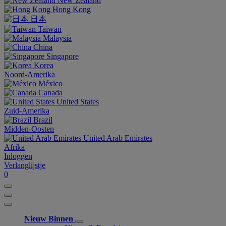
New Zealand
Hong Kong
日本
Taiwan
Malaysia
China
Singapore
Korea
Noord-Amerika
México
Canada
United States
Zuid-Amerika
Brazil
Midden-Oosten
United Arab Emirates
Afrika
Inloggen
Verlanglijstje
0
Nieuw Binnen