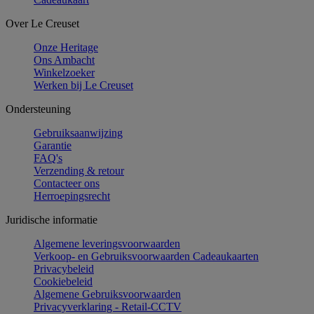
Over Le Creuset
Onze Heritage
Ons Ambacht
Winkelzoeker
Werken bij Le Creuset
Ondersteuning
Gebruiksaanwijzing
Garantie
FAQ's
Verzending & retour
Contacteer ons
Herroepingsrecht
Juridische informatie
Algemene leveringsvoorwaarden
Verkoop- en Gebruiksvoorwaarden Cadeaukaarten
Privacybeleid
Cookiebeleid
Algemene Gebruiksvoorwaarden
Privacyverklaring - Retail-CCTV