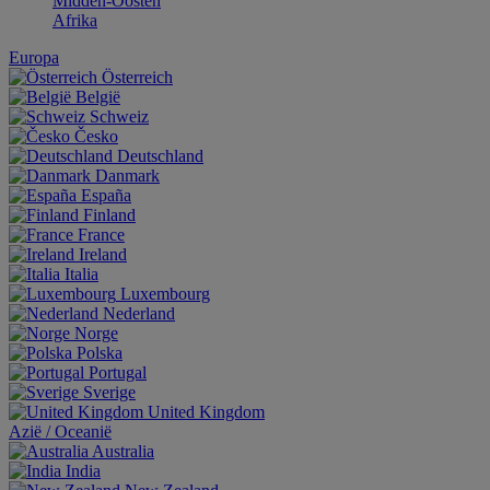
Midden-Oosten
Afrika
Europa
Österreich
België
Schweiz
Česko
Deutschland
Danmark
España
Finland
France
Ireland
Italia
Luxembourg
Nederland
Norge
Polska
Portugal
Sverige
United Kingdom
Aziё / Oceaniё
Australia
India