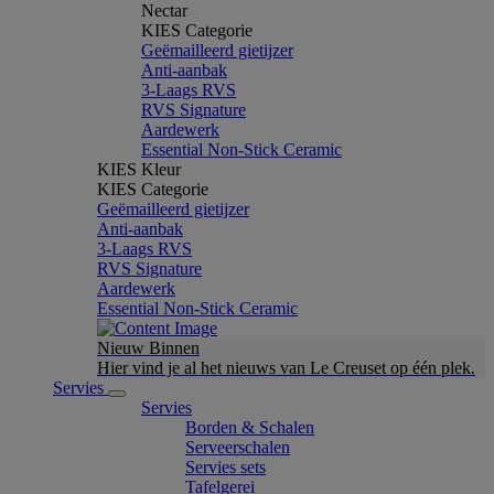
Nectar
KIES Categorie
Geëmailleerd gietijzer
Anti-aanbak
3-Laags RVS
RVS Signature
Aardewerk
Essential Non-Stick Ceramic
KIES Kleur
KIES Categorie
Geëmailleerd gietijzer
Anti-aanbak
3-Laags RVS
RVS Signature
Aardewerk
Essential Non-Stick Ceramic
Nieuw Binnen
Hier vind je al het nieuws van Le Creuset op één plek.
Servies
Servies
Borden & Schalen
Serveerschalen
Servies sets
Tafelgerei