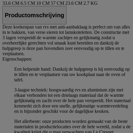
33.6 CM
6.5 CM
10 CM
57 CM
23.6 CM
2.7 KG
Productomschrijving
Deze koekenpan van rvs met anti-aanbaklaag is perfect om van alles
in te bakken, van verse eieren tot lamskoteletten. De constructie met
3 lagen verspreidt de warmte zachtjes en gelijkmatig zodat u
overheerlijke gerechten vol smaak kunt bereiden en dankzij de
hulpgreep is deze pan bovendien zeer eenvoudig op te tillen en te
verplaatsen.
Eigenschappen:
Een helpende hand: Dankzij de hulpgreep is hij eenvoudig op
te tillen en te verplaatsen van uw kookplaat naar de oven of
tafel.
3-laagse techniek: hoogwaardig rvs en aluminium zijn met
elkaar verbonden tot een drielaags materiaal dat de warmte
gelijkmatig en zacht over de hele pan verspreidt. Het materiaal
kenmerkt zich door een snelle, gelijkmatige warmteverdeling
en is bijzonder geschikt voor de dagelijkse keuken.
Het allerbeste: onze producten worden gemaakt van de beste
materialen in productielocaties over de hele wereld, zodat u de
kwaliteit krijgt die u mag verwachten van Le Creuset.