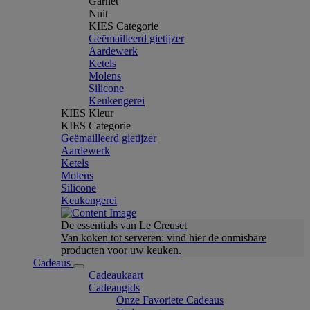
Garnet
Nuit
KIES Categorie
Geëmailleerd gietijzer
Aardewerk
Ketels
Molens
Silicone
Keukengerei
KIES Kleur
KIES Categorie
Geëmailleerd gietijzer
Aardewerk
Ketels
Molens
Silicone
Keukengerei
De essentials van Le Creuset
Van koken tot serveren: vind hier de onmisbare
producten voor uw keuken.
Cadeaus
Cadeaukaart
Cadeaugids
Onze Favoriete Cadeaus