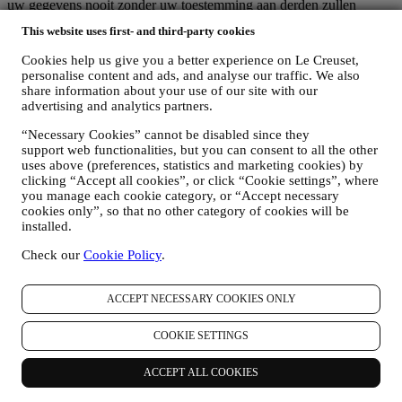
uw gegevens nooit zonder uw toestemming aan derden zullen
doorgeven voor hun eigen marketingdoeleinden. Voor informatie of
This website uses first- and third-party cookies
om uw privacyrechten uit te oefenen, kunt u ons mailen op
privacy@lecreuset.com
om ons te laten weten waar wij u mee van
Cookies help us give you a better experience on Le Creuset,
dienst kunnen zijn en wij zullen tijdig reageren.
personalise content and ads, and analyse our traffic. We also
Volledige Privacyverklaring van Le Creuset
share information about your use of our site with our
Le Creuset verbindt zich ertoe uw persoonsgegevens en uw privacy
advertising and analytics partners.
te beschermen en in deze verklaring wordt uitgelegd hoe wij uw
persoonsgegevens verzamelen en verwerken in overeenstemming
“Necessary Cookies” cannot be disabled since they
met de EU-wetgeving inzake gegevensbescherming (met inbegrip
support web functionalities, but you can consent to all the other
uses above (preferences, statistics and marketing cookies) by
van de EU Algemene Verordening Gegevensbescherming
clicking “Accept all cookies”, or click “Cookie settings”, where
2016/679) en de wet inzake gegevensbescherming die van
you manage each cookie category, or “Accept necessary
toepassing is in uw land, gebied of locatie (de
cookies only”, so that no other category of cookies will be
"Gegevensbeschermingswetten").
installed.
1. WANNEER EN WELK SOORT GEGEVENS VERZAMELEN WIJ
VAN U?
Check our
Cookie Policy
.
“Persoonsgegevens” betekent alle informatie met betrekking tot u en
die ons in staat stelt om u te identificeren, hetzij rechtstreeks of in
combinatie met andere informatie.
ACCEPT NECESSARY COOKIES ONLY
Kinderen: Deze website is niet bedoeld voor kinderen en we
verzamelen niet bewust gegevens met betrekking tot kinderen.
COOKIE SETTINGS
Wij kunnen persoonsgegevens van u verzamelen wanneer u onze
website gebruikt (de "Website"), een Le Creuset-account aanmaakt,
ACCEPT ALL COOKIES
een Le Creuset-product koopt op de Website of in onze Le Creuset
Winkels (Signature Boutiques en Outlet Winkels) of wanneer u zich