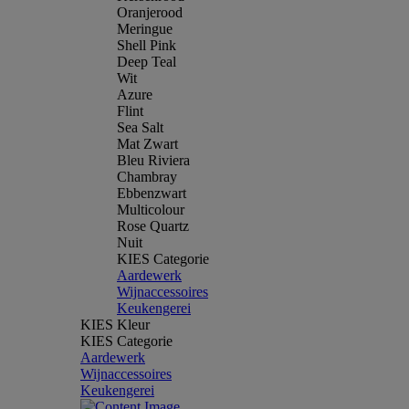
Oranjerood
Meringue
Shell Pink
Deep Teal
Wit
Azure
Flint
Sea Salt
Mat Zwart
Bleu Riviera
Chambray
Ebbenzwart
Multicolour
Rose Quartz
Nuit
KIES Categorie
Aardewerk
Wijnaccessoires
Keukengerei
KIES Kleur
KIES Categorie
Aardewerk
Wijnaccessoires
Keukengerei