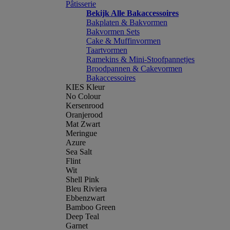
Pâtisserie
Bekijk Alle Bakaccessoires
Bakplaten & Bakvormen
Bakvormen Sets
Cake & Muffinvormen
Taartvormen
Ramekins & Mini-Stoofpannetjes
Broodpannen & Cakevormen
Bakaccessoires
KIES Kleur
No Colour
Kersenrood
Oranjerood
Mat Zwart
Meringue
Azure
Sea Salt
Flint
Wit
Shell Pink
Bleu Riviera
Ebbenzwart
Bamboo Green
Deep Teal
Garnet