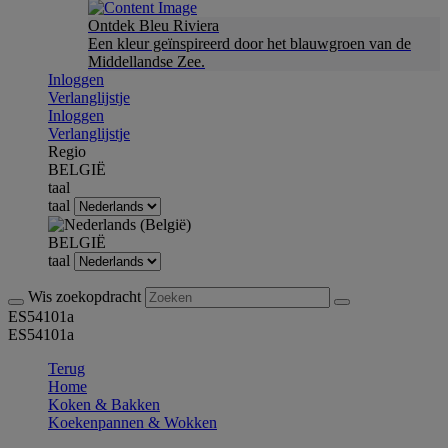
Ontdek Bleu Riviera
Een kleur geïnspireerd door het blauwgroen van de
Middellandse Zee.
Inloggen
Verlanglijstje
Inloggen
Verlanglijstje
Regio
BELGIË
taal
taal
BELGIË
taal
Wis zoekopdracht
ES54101a
ES54101a
Terug
Home
Koken & Bakken
Koekenpannen & Wokken