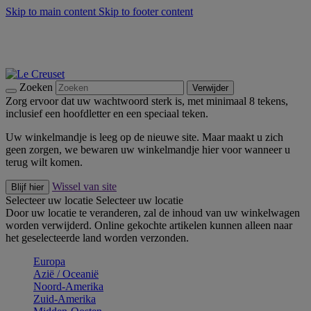
Skip to main content
Skip to footer content
Zomerse buitenmomenten met de BBQ Outdoor Collectie &
Thyme -
Shop Nu
De essentials van Le Creuset -
Ontdek Nu
Nieuwsbrieven: Registreer en bespaar 10%! -
Schrijf je nu in
Zoeken
Verwijder
Zorg ervoor dat uw wachtwoord sterk is, met minimaal 8 tekens,
inclusief een hoofdletter en een speciaal teken.
Uw winkelmandje is leeg op de nieuwe site. Maar maakt u zich
geen zorgen, we bewaren uw winkelmandje hier voor wanneer u
terug wilt komen.
Wissel van site
Blijf hier
Selecteer uw locatie
Selecteer uw locatie
Door uw locatie te veranderen, zal de inhoud van uw winkelwagen
worden verwijderd. Online gekochte artikelen kunnen alleen naar
het geselecteerde land worden verzonden.
Europa
Aziё / Oceaniё
Noord-Amerika
Zuid-Amerika