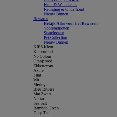
Fluit- & Waterketels
Reiniging & Onderhoud
Nieuw Binnen
Bewaren
Bekijk Alles voor het Bewaren
Voorraadpotten
Spatelpotten
Pet Collection
Nieuw Binnen
KIES Kleur
Kersenrood
No Colour
Oranjerood
Ebbenzwart
Azure
Flint
Wit
Meringue
Bleu Riviera
Mat Zwart
Nectar
Sea Salt
Bamboo Green
Deep Teal