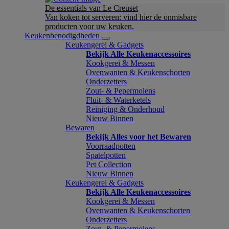
De essentials van Le Creuset
Van koken tot serveren: vind hier de onmisbare
producten voor uw keuken.
Keukenbenodigdheden
Keukengerei & Gadgets
Bekijk Alle Keukenaccessoires
Kookgerei & Messen
Ovenwanten & Keukenschorten
Onderzetters
Zout- & Pepermolens
Fluit- & Waterketels
Reiniging & Onderhoud
Nieuw Binnen
Bewaren
Bekijk Alles voor het Bewaren
Voorraadpotten
Spatelpotten
Pet Collection
Nieuw Binnen
Keukengerei & Gadgets
Bekijk Alle Keukenaccessoires
Kookgerei & Messen
Ovenwanten & Keukenschorten
Onderzetters
Zout- & Pepermolens