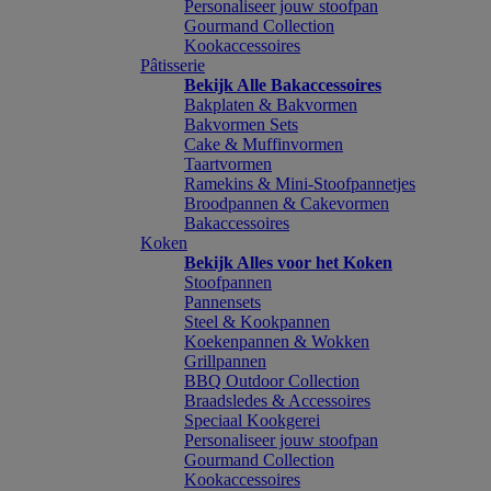
Personaliseer jouw stoofpan
Gourmand Collection
Kookaccessoires
Pâtisserie
Bekijk Alle Bakaccessoires
Bakplaten & Bakvormen
Bakvormen Sets
Cake & Muffinvormen
Taartvormen
Ramekins & Mini-Stoofpannetjes
Broodpannen & Cakevormen
Bakaccessoires
Koken
Bekijk Alles voor het Koken
Stoofpannen
Pannensets
Steel & Kookpannen
Koekenpannen & Wokken
Grillpannen
BBQ Outdoor Collection
Braadsledes & Accessoires
Speciaal Kookgerei
Personaliseer jouw stoofpan
Gourmand Collection
Kookaccessoires