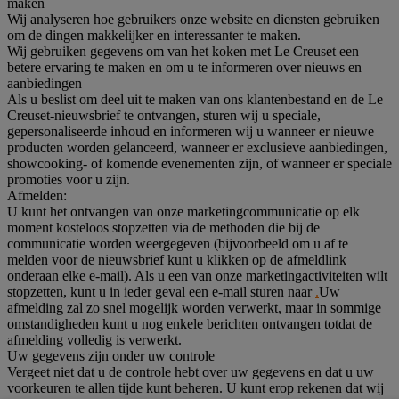
maken
Wij analyseren hoe gebruikers onze website en diensten gebruiken
om de dingen makkelijker en interessanter te maken.
Wij gebruiken gegevens om van het koken met Le Creuset een
betere ervaring te maken en om u te informeren over nieuws en
aanbiedingen
Als u beslist om deel uit te maken van ons klantenbestand en de Le
Creuset-nieuwsbrief te ontvangen, sturen wij u speciale,
gepersonaliseerde inhoud en informeren wij u wanneer er nieuwe
producten worden gelanceerd, wanneer er exclusieve aanbiedingen,
showcooking- of komende evenementen zijn, of wanneer er speciale
promoties voor u zijn.
Afmelden:
U kunt het ontvangen van onze marketingcommunicatie op elk
moment kosteloos stopzetten via de methoden die bij de
communicatie worden weergegeven (bijvoorbeeld om u af te
melden voor de nieuwsbrief kunt u klikken op de afmeldlink
onderaan elke e-mail). Als u een van onze marketingactiviteiten wilt
stopzetten, kunt u in ieder geval een e-mail sturen naar
.
Uw
afmelding zal zo snel mogelijk worden verwerkt, maar in sommige
omstandigheden kunt u nog enkele berichten ontvangen totdat de
afmelding volledig is verwerkt.
Uw gegevens zijn onder uw controle
Vergeet niet dat u de controle hebt over uw gegevens en dat u uw
voorkeuren te allen tijde kunt beheren. U kunt erop rekenen dat wij