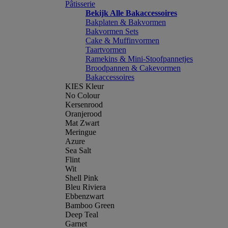
Pâtisserie
Bekijk Alle Bakaccessoires
Bakplaten & Bakvormen
Bakvormen Sets
Cake & Muffinvormen
Taartvormen
Ramekins & Mini-Stoofpannetjes
Broodpannen & Cakevormen
Bakaccessoires
KIES Kleur
No Colour
Kersenrood
Oranjerood
Mat Zwart
Meringue
Azure
Sea Salt
Flint
Wit
Shell Pink
Bleu Riviera
Ebbenzwart
Bamboo Green
Deep Teal
Garnet