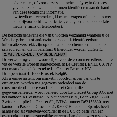
advertenties, of voor onze statistische analyse; in de meeste
gevallen zullen we u niet kunnen identificeren aan de hand
van deze technische informatie.
uw feedback, verzoeken, klachten, vragen of interacties met
ons (bijvoorbeeld uw berichten, chats, berichten op sociale
media, e-mails of telefoontjes).
De persoonsgegevens die van u worden verzameld wanneer u de
Website gebruikt of anderszins persoonlijk identificeerbare
informatie verstrekt, zijn op die manier beschermd en u hebt de
privacyrechten die in paragraaf 8 hieronder worden uitgelegd.
2. WIE VERZAMELT UW GEGEVENS?
De verwerkingsverantwoordelijke voor de e-commercediensten die
via de website worden aangeboden, is Le Creuset BENELUX NV
met maatschappelijke zetel te Le Creuset Benelux NV,
Drukpersstraat 4, 1000 Brussel, België.
Als u ermee instemt om marketingboodschappen van ons te
ontvangen, worden uw gegevens onderdeel van de
consumentendatabase van Le Creuset Group, die als
gegevensbeheerder wordt beheerd door Le Creuset Group AG, met
het kantoor in Hofstrasse 1A,Neuhofstrasse 4 , Baar, Zugo, 6340
Zwitserland (die Le Creuset SL, BTW-nummer B62153630, met
kantoor in Paseo de Gracia 9, 2º, 08007 Barcelona, Spanje, heeft
aangesteld als vertegenwoordiger in de EU), op basis van een
overeenkomst tot gezamenlijke zeggenschap die in wezen voorziet