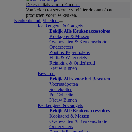
De essentials van Le Creuset
Van koken tot serveren: vind hier de onmisbare
producten voor uw keuken.
Keukenbenodigdheden
Keukengerei & Gadgets
Bekijk Alle Keukenaccessoires
Kookgerei & Messen
Ovenwanten & Keukenschorten
Onderzetters
Zout- & Pepermolens
Fluit- & Waterketels
Reiniging & Onderhoud
Nieuw Binnen
Bewaren
Bekijk Alles voor het Bewaren
Voorraadpotten
Spatelpotten
Pet Collection
Nieuw Binnen
Keukengerei & Gadgets
Bekijk Alle Keukenaccessoires
Kookgerei & Messen
Ovenwanten & Keukenschorten
Onderzetters
Zout- & Pepermolens