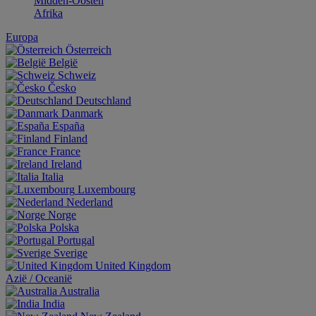
Midden-Oosten
Afrika
Europa
Österreich
België
Schweiz
Česko
Deutschland
Danmark
España
Finland
France
Ireland
Italia
Luxembourg
Nederland
Norge
Polska
Portugal
Sverige
United Kingdom
Aziё / Oceaniё
Australia
India