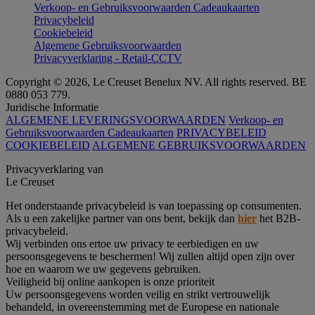
Verkoop- en Gebruiksvoorwaarden Cadeaukaarten
Privacybeleid
Cookiebeleid
Algemene Gebruiksvoorwaarden
Privacyverklaring - Retail-CCTV
Copyright © 2026, Le Creuset Benelux NV. All rights reserved. BE
0880 053 779.
Juridische Informatie
ALGEMENE LEVERINGSVOORWAARDEN
Verkoop- en
Gebruiksvoorwaarden Cadeaukaarten
PRIVACYBELEID
COOKIEBELEID
ALGEMENE GEBRUIKSVOORWAARDEN
Privacyverklaring van
Le Creuset
Het onderstaande privacybeleid is van toepassing op consumenten.
Als u een zakelijke partner van ons bent, bekijk dan
hier
het B2B-
privacybeleid.
Wij verbinden ons ertoe uw privacy te eerbiedigen en uw
persoonsgegevens te beschermen! Wij zullen altijd open zijn over
hoe en waarom we uw gegevens gebruiken.
Veiligheid bij online aankopen is onze prioriteit
Uw persoonsgegevens worden veilig en strikt vertrouwelijk
behandeld, in overeenstemming met de Europese en nationale