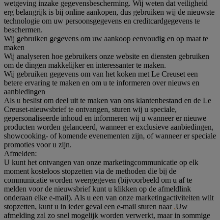
wetgeving inzake gegevensbescherming. Wij weten dat veiligheid
erg belangrijk is bij online aankopen, dus gebruiken wij de nieuwste
technologie om uw persoonsgegevens en creditcardgegevens te
beschermen.
Wij gebruiken gegevens om uw aankoop eenvoudig en op maat te
maken
Wij analyseren hoe gebruikers onze website en diensten gebruiken
om de dingen makkelijker en interessanter te maken.
Wij gebruiken gegevens om van het koken met Le Creuset een
betere ervaring te maken en om u te informeren over nieuws en
aanbiedingen
Als u beslist om deel uit te maken van ons klantenbestand en de Le
Creuset-nieuwsbrief te ontvangen, sturen wij u speciale,
gepersonaliseerde inhoud en informeren wij u wanneer er nieuwe
producten worden gelanceerd, wanneer er exclusieve aanbiedingen,
showcooking- of komende evenementen zijn, of wanneer er speciale
promoties voor u zijn.
Afmelden:
U kunt het ontvangen van onze marketingcommunicatie op elk
moment kosteloos stopzetten via de methoden die bij de
communicatie worden weergegeven (bijvoorbeeld om u af te
melden voor de nieuwsbrief kunt u klikken op de afmeldlink
onderaan elke e-mail). Als u een van onze marketingactiviteiten wilt
stopzetten, kunt u in ieder geval een e-mail sturen naar
.
Uw
afmelding zal zo snel mogelijk worden verwerkt, maar in sommige