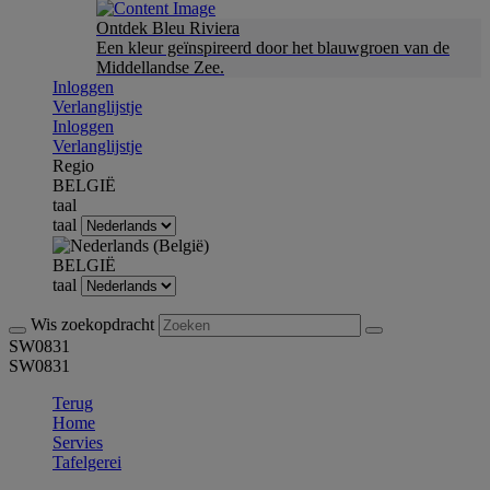
Ontdek Bleu Riviera
Een kleur geïnspireerd door het blauwgroen van de
Middellandse Zee.
Inloggen
Verlanglijstje
Inloggen
Verlanglijstje
Regio
BELGIË
taal
taal
BELGIË
taal
Wis zoekopdracht
SW0831
SW0831
Terug
Home
Servies
Tafelgerei