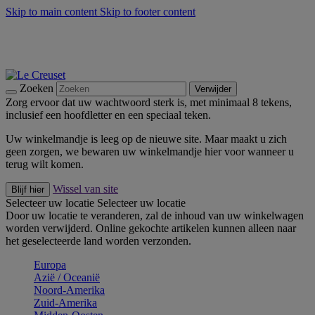
Skip to main content
Skip to footer content
Zomerse buitenmomenten met de BBQ Outdoor Collectie &
Thyme -
Shop Nu
De essentials van Le Creuset -
Ontdek Nu
Nieuwsbrieven: Registreer en bespaar 10%! -
Schrijf je nu in
Zoeken
Verwijder
Zorg ervoor dat uw wachtwoord sterk is, met minimaal 8 tekens,
inclusief een hoofdletter en een speciaal teken.
Uw winkelmandje is leeg op de nieuwe site. Maar maakt u zich
geen zorgen, we bewaren uw winkelmandje hier voor wanneer u
terug wilt komen.
Wissel van site
Blijf hier
Selecteer uw locatie
Selecteer uw locatie
Door uw locatie te veranderen, zal de inhoud van uw winkelwagen
worden verwijderd. Online gekochte artikelen kunnen alleen naar
het geselecteerde land worden verzonden.
Europa
Aziё / Oceaniё
Noord-Amerika
Zuid-Amerika