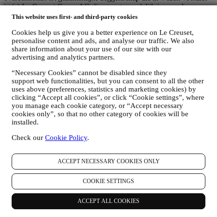
in (a) Le Creuset Group AG die verantwoordelijk is voor de
algemene strategie met betrekking tot marketing en
This website uses first- and third-party cookies
gepersonaliseerde klantervaring; (b) lokale Le Creuset-entiteiten die
profiteren van deze strategie en deze uitvoeren, alsmede
Cookies help us give you a better experience on Le Creuset,
personalise content and ads, and analyse our traffic. We also
onafhankelijk marketingcommunicatie/initiatieven ontwikkelen op
share information about your use of our site with our
lokaal niveau (binnen een bepaald land); (c) beide gezamenlijk
advertising and analytics partners.
beheerders die nodig zijn om de verzoeken van uw betrokkene om
rechten af te handelen.
“Necessary Cookies” cannot be disabled since they
3. WAAROM VERZAMELEN WIJ DEZE GEGEVENS?
support web functionalities, but you can consent to all the other
Wij kunnen uw gegevens verwerken voor de volgende doeleinden:
uses above (preferences, statistics and marketing cookies) by
clicking “Accept all cookies”, or click “Cookie settings”, where
VOOR ONZE WETTELIJKE VERPLICHTINGEN
you manage each cookie category, or “Accept necessary
Mogelijk moeten we bepaalde gegevens over u verwerken om
cookies only”, so that no other category of cookies will be
te voldoen aan onze wettelijke verplichtingen en andere
installed.
verplichtingen die voortvloeien uit instructies van de overheid.
OM EEN LE CREUSET-ACCOUNT AAN TE MAKEN
Check our
Cookie Policy
.
We zullen uw gegevens gebruiken om een Le Creuset-
account aan te maken die u toegang geeft tot een reeks
ACCEPT NECESSARY COOKIES ONLY
voordelen voor geregistreerde gebruikers, om beter te kunnen
genieten van onze diensten, zoals sneller afrekenen, meerdere
verzendadressen opslaan, bestellingen bekijken en volgen.
COOKIE SETTINGS
Elke verwerkingsactiviteit is vereist om ons in staat te stellen
deze diensten aan u als Le Creuset-accounthouder te leveren.
ACCEPT ALL COOKIES
OM UW BESTELLINGEN TE BEHEREN EN OM ONZE
PRODUCTEN, DIENSTEN EN ASSISTENTIE AAN U