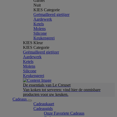
Garnet
Nuit
KIES Categorie
Geëmailleerd gietijzer
Aardewerk
Ketels
Molens
Silicone
Keukengerei
KIES Kleur
KIES Categorie
Geëmailleerd gietijzer
Aardewerk
Ketels
Molens
Silicone
Keukengerei
De essentials van Le Creuset
Van koken tot serveren: vind hier de onmisbare
producten voor uw keuken.
Cadeaus
Cadeaukaart
Cadeaugids
Onze Favoriete Cadeaus