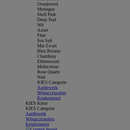
Oranjerood
Meringue
Shell Pink
Deep Teal
Wit
Azure
Flint
Sea Salt
Mat Zwart
Bleu Riviera
Chambray
Ebbenzwart
Multicolour
Rose Quartz
Nuit
KIES Categorie
Aardewerk
Wijnaccessoires
Keukengerei
KIES Kleur
KIES Categorie
Aardewerk
Wijnaccessoires
Keukengerei