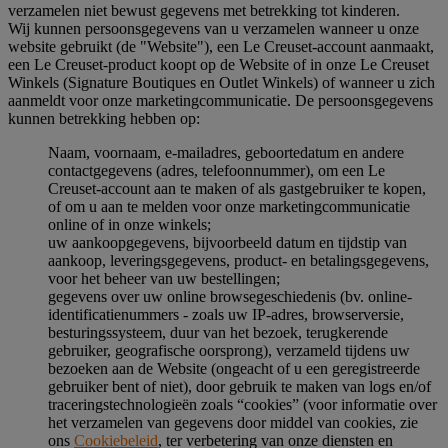
verzamelen niet bewust gegevens met betrekking tot kinderen.
Wij kunnen persoonsgegevens van u verzamelen wanneer u onze
website gebruikt (de "Website"), een Le Creuset-account aanmaakt,
een Le Creuset-product koopt op de Website of in onze Le Creuset
Winkels (Signature Boutiques en Outlet Winkels) of wanneer u zich
aanmeldt voor onze marketingcommunicatie. De persoonsgegevens
kunnen betrekking hebben op:
Naam, voornaam, e-mailadres, geboortedatum en andere
contactgegevens (adres, telefoonnummer), om een Le
Creuset-account aan te maken of als gastgebruiker te kopen,
of om u aan te melden voor onze marketingcommunicatie
online of in onze winkels;
uw aankoopgegevens, bijvoorbeeld datum en tijdstip van
aankoop, leveringsgegevens, product- en betalingsgegevens,
voor het beheer van uw bestellingen;
gegevens over uw online browsegeschiedenis (bv. online-
identificatienummers - zoals uw IP-adres, browserversie,
besturingssysteem, duur van het bezoek, terugkerende
gebruiker, geografische oorsprong), verzameld tijdens uw
bezoeken aan de Website (ongeacht of u een geregistreerde
gebruiker bent of niet), door gebruik te maken van logs en/of
traceringstechnologieën zoals “cookies” (voor informatie over
het verzamelen van gegevens door middel van cookies, zie
ons
Cookiebeleid
, ter verbetering van onze diensten en