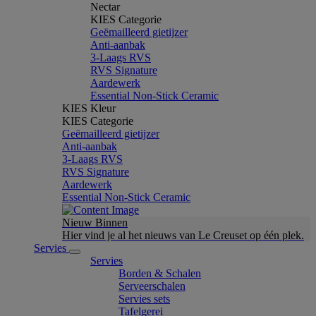
Nectar
KIES Categorie
Geëmailleerd gietijzer
Anti-aanbak
3-Laags RVS
RVS Signature
Aardewerk
Essential Non-Stick Ceramic
KIES Kleur
KIES Categorie
Geëmailleerd gietijzer
Anti-aanbak
3-Laags RVS
RVS Signature
Aardewerk
Essential Non-Stick Ceramic
Nieuw Binnen
Hier vind je al het nieuws van Le Creuset op één plek.
Servies
Servies
Borden & Schalen
Serveerschalen
Servies sets
Tafelgerei