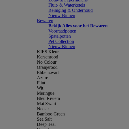
Fluit- & Waterketels
Reiniging & Onderhoud
Nieuw Binnen
Bewaren
Bekijk Alles voor het Bewaren
Voorraadpotten
Spatelpotten
Pet Collection
Nieuw Binnen
KIES Kleur
Kersenrood
No Colour
Oranjerood
Ebbenzwart
Azure
Flint
Wit
Meringue
Bleu Riviera
Mat Zwart
Nectar
Bamboo Green
Sea Salt
Deep Teal