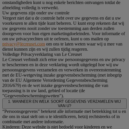
omstandigheden kunt u nog enkele berichten ontvangen totdat de
afmelding volledig is verwerkt.
Uw gegevens zijn onder uw controle
Vergeet niet dat u de controle hebt over uw gegevens en dat u uw
voorkeuren te allen tijde kunt beheren. U kunt erop rekenen dat wij
uw gegevens nooit zonder uw toestemming aan derden zullen
doorgeven voor hun eigen marketingdoeleinden. Voor informatie of
om uw privacyrechten uit te oefenen, kunt u ons mailen op
privacy@lecreuset.com
om ons te laten weten waar wij u mee van
dienst kunnen zijn en wij zullen tijdig reageren.
Volledige Privacyverklaring van Le Creuset
Le Creuset verbindt zich ertoe uw persoonsgegevens en uw privacy
te beschermen en in deze verklaring wordt uitgelegd hoe wij uw
persoonsgegevens verzamelen en verwerken in overeenstemming
met de EU-wetgeving inzake gegevensbescherming (met inbegrip
van de EU Algemene Verordening Gegevensbescherming
2016/679) en de wet inzake gegevensbescherming die van
toepassing is in uw land, gebied of locatie (de
"Gegevensbeschermingswetten").
1. WANNEER EN WELK SOORT GEGEVENS VERZAMELEN WIJ
VAN U?
“Persoonsgegevens” betekent alle informatie met betrekking tot u en
die ons in staat stelt om u te identificeren, hetzij rechtstreeks of in
combinatie met andere informatie.
Kinderen: Deze website is niet bedoeld voor kinderen en we