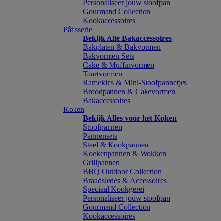
Personaliseer jouw stoofpan
Gourmand Collection
Kookaccessoires
Pâtisserie
Bekijk Alle Bakaccessoires
Bakplaten & Bakvormen
Bakvormen Sets
Cake & Muffinvormen
Taartvormen
Ramekins & Mini-Stoofpannetjes
Broodpannen & Cakevormen
Bakaccessoires
Koken
Bekijk Alles voor het Koken
Stoofpannen
Pannensets
Steel & Kookpannen
Koekenpannen & Wokken
Grillpannen
BBQ Outdoor Collection
Braadsledes & Accessoires
Speciaal Kookgerei
Personaliseer jouw stoofpan
Gourmand Collection
Kookaccessoires