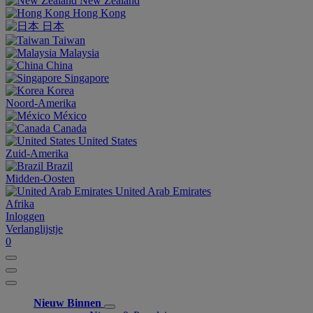
New Zealand
Hong Kong
日本
Taiwan
Malaysia
China
Singapore
Korea
Noord-Amerika
México
Canada
United States
Zuid-Amerika
Brazil
Midden-Oosten
United Arab Emirates
Afrika
Inloggen
Verlanglijstje
0
Nieuw Binnen