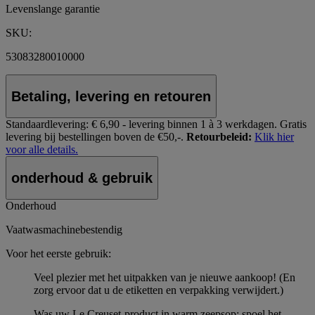
Levenslange garantie
SKU:
53083280010000
Betaling, levering en retouren
Standaardlevering:
€ 6,90 - levering binnen 1 à 3 werkdagen.
Gratis
levering bij bestellingen boven de €50,-.
Retourbeleid:
Klik hier
voor alle details.
onderhoud & gebruik
Onderhoud
Vaatwasmachinebestendig
Voor het eerste gebruik:
Veel plezier met het uitpakken van je nieuwe aankoop! (En
zorg ervoor dat u de etiketten en verpakking verwijdert.)
Was uw Le Creuset-product in warm zeepsop; spoel het