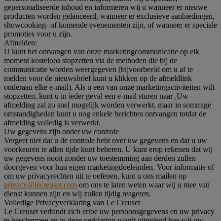
gepersonaliseerde inhoud en informeren wij u wanneer er nieuwe
producten worden gelanceerd, wanneer er exclusieve aanbiedingen,
showcooking- of komende evenementen zijn, of wanneer er speciale
promoties voor u zijn.
Afmelden:
U kunt het ontvangen van onze marketingcommunicatie op elk
moment kosteloos stopzetten via de methoden die bij de
communicatie worden weergegeven (bijvoorbeeld om u af te
melden voor de nieuwsbrief kunt u klikken op de afmeldlink
onderaan elke e-mail). Als u een van onze marketingactiviteiten wilt
stopzetten, kunt u in ieder geval een e-mail sturen naar
.
Uw
afmelding zal zo snel mogelijk worden verwerkt, maar in sommige
omstandigheden kunt u nog enkele berichten ontvangen totdat de
afmelding volledig is verwerkt.
Uw gegevens zijn onder uw controle
Vergeet niet dat u de controle hebt over uw gegevens en dat u uw
voorkeuren te allen tijde kunt beheren. U kunt erop rekenen dat wij
uw gegevens nooit zonder uw toestemming aan derden zullen
doorgeven voor hun eigen marketingdoeleinden. Voor informatie of
om uw privacyrechten uit te oefenen, kunt u ons mailen op
privacy@lecreuset.com
om ons te laten weten waar wij u mee van
dienst kunnen zijn en wij zullen tijdig reageren.
Volledige Privacyverklaring van Le Creuset
Le Creuset verbindt zich ertoe uw persoonsgegevens en uw privacy
te beschermen en in deze verklaring wordt uitgelegd hoe wij uw