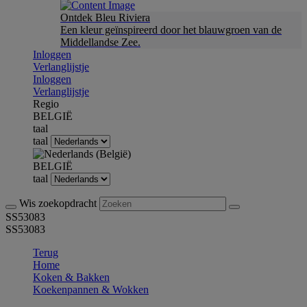
Ontdek Bleu Riviera
Een kleur geïnspireerd door het blauwgroen van de
Middellandse Zee.
Inloggen
Verlanglijstje
Inloggen
Verlanglijstje
Regio
BELGIË
taal
taal
BELGIË
taal
Wis zoekopdracht
SS53083
SS53083
Terug
Home
Koken & Bakken
Koekenpannen & Wokken