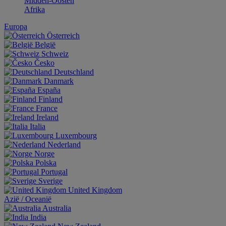
Midden-Oosten
Afrika
Europa
Österreich
België
Schweiz
Česko
Deutschland
Danmark
España
Finland
France
Ireland
Italia
Luxembourg
Nederland
Norge
Polska
Portugal
Sverige
United Kingdom
Aziё / Oceaniё
Australia
India