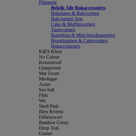
Pâtisserie
Bekijk Alle Bakaccessoires
Bakplaten & Bakvormen
Bakvormen Sets
Cake & Muffinvormen
Taartvormen
Ramekins & Mini-Stoofpannetjes
Broodpannen & Cakevormen
Bakaccessoires
KIES Kleur
No Colour
Kersenrood
Oranjerood
Mat Zwart
Meringue
Azure
Sea Salt
Flint
Wit
Shell Pink
Bleu Riviera
Ebbenzwart
Bamboo Green
Deep Teal
Garnet