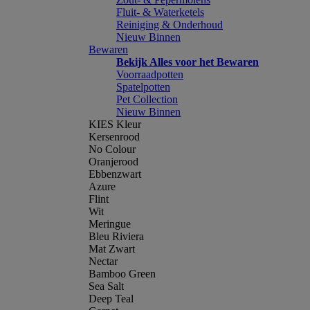
Fluit- & Waterketels
Reiniging & Onderhoud
Nieuw Binnen
Bewaren
Bekijk Alles voor het Bewaren
Voorraadpotten
Spatelpotten
Pet Collection
Nieuw Binnen
KIES Kleur
Kersenrood
No Colour
Oranjerood
Ebbenzwart
Azure
Flint
Wit
Meringue
Bleu Riviera
Mat Zwart
Nectar
Bamboo Green
Sea Salt
Deep Teal