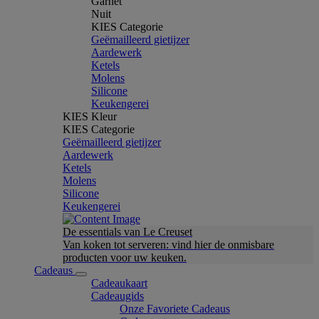
Garnet
Nuit
KIES Categorie
Geëmailleerd gietijzer
Aardewerk
Ketels
Molens
Silicone
Keukengerei
KIES Kleur
KIES Categorie
Geëmailleerd gietijzer
Aardewerk
Ketels
Molens
Silicone
Keukengerei
De essentials van Le Creuset
Van koken tot serveren: vind hier de onmisbare
producten voor uw keuken.
Cadeaus
Cadeaukaart
Cadeaugids
Onze Favoriete Cadeaus