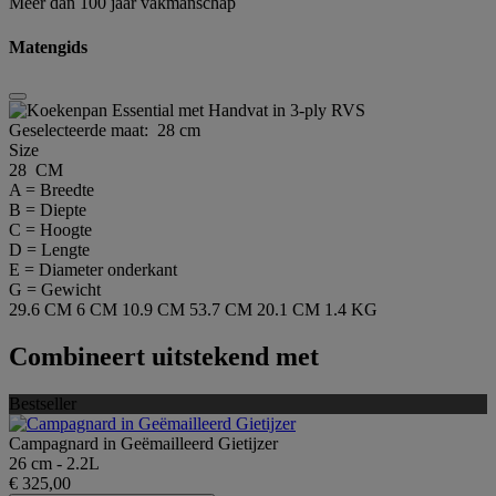
Meer dan 100 jaar vakmanschap
Matengids
Geselecteerde maat:
28 cm
Size
28 CM
A = Breedte
B = Diepte
C = Hoogte
D = Lengte
E = Diameter onderkant
G = Gewicht
29.6 CM
6 CM
10.9 CM
53.7 CM
20.1 CM
1.4 KG
Combineert uitstekend met
Bestseller
Campagnard in Geëmailleerd Gietijzer
26 cm - 2.2L
€ 325,00