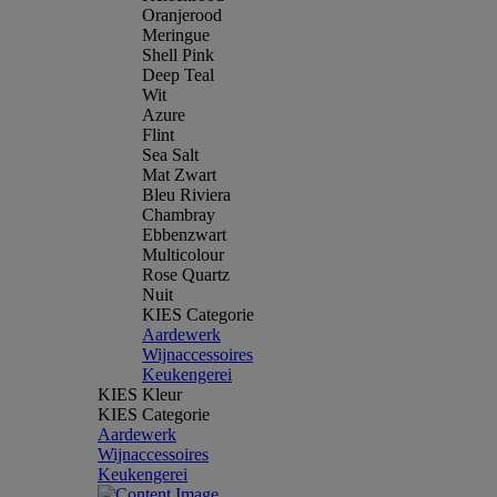
Oranjerood
Meringue
Shell Pink
Deep Teal
Wit
Azure
Flint
Sea Salt
Mat Zwart
Bleu Riviera
Chambray
Ebbenzwart
Multicolour
Rose Quartz
Nuit
KIES Categorie
Aardewerk
Wijnaccessoires
Keukengerei
KIES Kleur
KIES Categorie
Aardewerk
Wijnaccessoires
Keukengerei