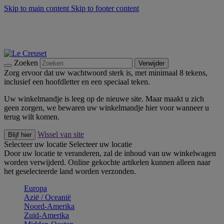
Skip to main content
Skip to footer content
Zomerse buitenmomenten met de BBQ Outdoor Collectie &
Thyme -
Shop Nu
De essentials van Le Creuset -
Ontdek Nu
Nieuwsbrieven: Registreer en bespaar 10%! -
Schrijf je nu in
Zoeken
Verwijder
Zorg ervoor dat uw wachtwoord sterk is, met minimaal 8 tekens,
inclusief een hoofdletter en een speciaal teken.
Uw winkelmandje is leeg op de nieuwe site. Maar maakt u zich
geen zorgen, we bewaren uw winkelmandje hier voor wanneer u
terug wilt komen.
Wissel van site
Blijf hier
Selecteer uw locatie
Selecteer uw locatie
Door uw locatie te veranderen, zal de inhoud van uw winkelwagen
worden verwijderd. Online gekochte artikelen kunnen alleen naar
het geselecteerde land worden verzonden.
Europa
Aziё / Oceaniё
Noord-Amerika
Zuid-Amerika