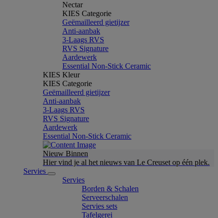
Nectar
KIES Categorie
Geëmailleerd gietijzer
Anti-aanbak
3-Laags RVS
RVS Signature
Aardewerk
Essential Non-Stick Ceramic
KIES Kleur
KIES Categorie
Geëmailleerd gietijzer
Anti-aanbak
3-Laags RVS
RVS Signature
Aardewerk
Essential Non-Stick Ceramic
Nieuw Binnen
Hier vind je al het nieuws van Le Creuset op één plek.
Servies
Servies
Borden & Schalen
Serveerschalen
Servies sets
Tafelgerei