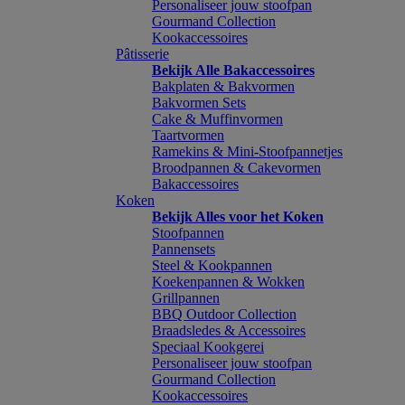
Personaliseer jouw stoofpan
Gourmand Collection
Kookaccessoires
Pâtisserie
Bekijk Alle Bakaccessoires
Bakplaten & Bakvormen
Bakvormen Sets
Cake & Muffinvormen
Taartvormen
Ramekins & Mini-Stoofpannetjes
Broodpannen & Cakevormen
Bakaccessoires
Koken
Bekijk Alles voor het Koken
Stoofpannen
Pannensets
Steel & Kookpannen
Koekenpannen & Wokken
Grillpannen
BBQ Outdoor Collection
Braadsledes & Accessoires
Speciaal Kookgerei
Personaliseer jouw stoofpan
Gourmand Collection
Kookaccessoires