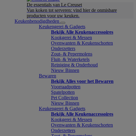
De essentials van Le Creuset
Van koken tot serveren: vind hier de onmisbare
producten voor uw keuken.
Keukenbenodigdheden
Keukengerei & Gadgets
Bekijk Alle Keukenaccessoires
Kookgerei & Messen
Ovenwanten & Keukenschorten
Onderzetters
Zout- & Pepermolens
Fluit- & Waterketels
Reiniging & Onderhoud
Nieuw Binnen
Bewaren
Bekijk Alles voor het Bewaren
Voorraadpotten
Spatelpotten
Pet Collection
Nieuw Binnen
Keukengerei & Gadgets
Bekijk Alle Keukenaccessoires
Kookgerei & Messen
Ovenwanten & Keukenschorten
Onderzetters
Zout- & Pepermolens