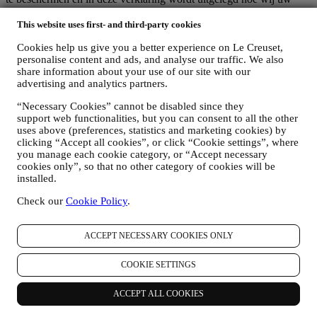
persoonsgegevens verzamelen en verwerken in overeenstemming
met de EU-wetgeving inzake gegevensbescherming (met inbegrip
This website uses first- and third-party cookies
van de EU Algemene Verordening Gegevensbescherming
Cookies help us give you a better experience on Le Creuset,
2016/679) en de wet inzake gegevensbescherming die van
personalise content and ads, and analyse our traffic. We also
toepassing is in uw land, gebied of locatie (de
share information about your use of our site with our
"Gegevensbeschermingswetten").
advertising and analytics partners.
1. WANNEER EN WELK SOORT GEGEVENS VERZAMELEN WIJ
VAN U?
“Necessary Cookies” cannot be disabled since they
“Persoonsgegevens” betekent alle informatie met betrekking tot u en
support web functionalities, but you can consent to all the other
die ons in staat stelt om u te identificeren, hetzij rechtstreeks of in
uses above (preferences, statistics and marketing cookies) by
combinatie met andere informatie.
clicking “Accept all cookies”, or click “Cookie settings”, where
Kinderen: Deze website is niet bedoeld voor kinderen en we
you manage each cookie category, or “Accept necessary
verzamelen niet bewust gegevens met betrekking tot kinderen.
cookies only”, so that no other category of cookies will be
Wij kunnen persoonsgegevens van u verzamelen wanneer u onze
installed.
website gebruikt (de "Website"), een Le Creuset-account aanmaakt,
Check our
Cookie Policy
.
een Le Creuset-product koopt op de Website of in onze Le Creuset
Winkels (Signature Boutiques en Outlet Winkels) of wanneer u zich
aanmeldt voor onze marketingcommunicatie. De persoonsgegevens
ACCEPT NECESSARY COOKIES ONLY
kunnen betrekking hebben op:
Naam, voornaam, e-mailadres, geboortedatum en andere
COOKIE SETTINGS
contactgegevens (adres, telefoonnummer), om een Le
Creuset-account aan te maken of als gastgebruiker te kopen,
ACCEPT ALL COOKIES
of om u aan te melden voor onze marketingcommunicatie
online of in onze winkels;