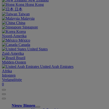
New Zealand
Hong Kong
日本
Taiwan
Malaysia
China
Singapore
Korea
Noord-Amerika
México
Canada
United States
Zuid-Amerika
Brazil
Midden-Oosten
United Arab Emirates
Afrika
Inloggen
Verlanglijstje
0
Nieuw Binnen