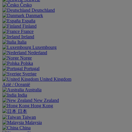
Česko
Deutschland
Danmark
España
Finland
France
Ireland
Italia
Luxembourg
Nederland
Norge
Polska
Portugal
Sverige
United Kingdom
Aziё / Oceaniё
Australia
India
New Zealand
Hong Kong
日本
Taiwan
Malaysia
China