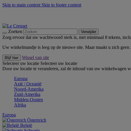
Skip to main content
Skip to footer content
Zomerse buitenmomenten met de BBQ Outdoor Collectie & Thy
De essentials van Le Creuset -
Ontdek Nu
Nieuwsbrieven: Registreer en bespaar 10%! -
Schrijf je nu in
Zoeken
Verwijder
Zorg ervoor dat uw wachtwoord sterk is, met minimaal 8 tekens, inclus
Uw winkelmandje is leeg op de nieuwe site. Maar maakt u zich geen
Wissel van site
Blijf hier
Selecteer uw locatie
Selecteer uw locatie
Door uw locatie te veranderen, zal de inhoud van uw winkelwagen wo
Europa
Aziё / Oceaniё
Noord-Amerika
Zuid-Amerika
Midden-Oosten
Afrika
Europa
Österreich
België
Schweiz