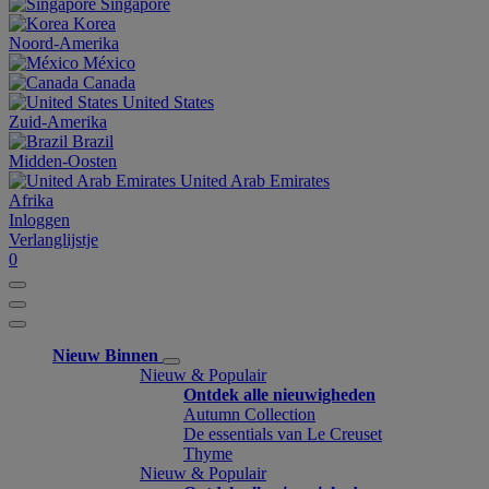
Singapore
Korea
Noord-Amerika
México
Canada
United States
Zuid-Amerika
Brazil
Midden-Oosten
United Arab Emirates
Afrika
Inloggen
Verlanglijstje
0
Nieuw Binnen
Nieuw & Populair
Ontdek alle nieuwigheden
Autumn Collection
De essentials van Le Creuset
Thyme
Nieuw & Populair