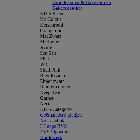
Broodpannen & Cakevormen
Bakaccessoires
KIES Kleur
No Colour
Kersenrood
Oranjerood
Mat Zwart
Meringue
Azure
Sea Salt
Flint
Wit
Shell Pink
Bleu Riviera
Ebbenzwart
Bamboo Green
Deep Teal
Garnet
Nectar
KIES Categorie
Geëmailleerd gietijzer
Anti-aanbak
3-Laags RVS
RVS Signature
Aardewerk