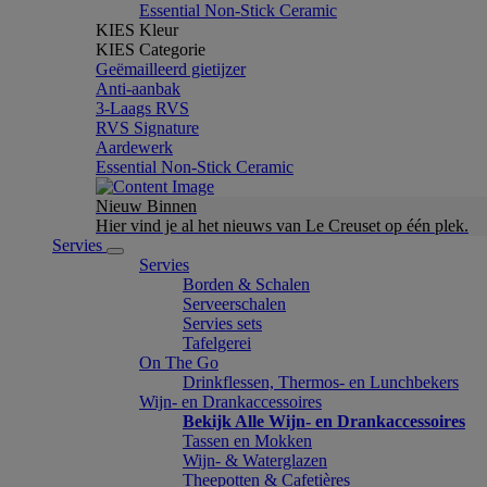
Essential Non-Stick Ceramic
KIES Kleur
KIES Categorie
Geëmailleerd gietijzer
Anti-aanbak
3-Laags RVS
RVS Signature
Aardewerk
Essential Non-Stick Ceramic
Nieuw Binnen
Hier vind je al het nieuws van Le Creuset op één plek.
Servies
Servies
Borden & Schalen
Serveerschalen
Servies sets
Tafelgerei
On The Go
Drinkflessen, Thermos- en Lunchbekers
Wijn- en Drankaccessoires
Bekijk Alle Wijn- en Drankaccessoires
Tassen en Mokken
Wijn- & Waterglazen
Theepotten & Cafetières