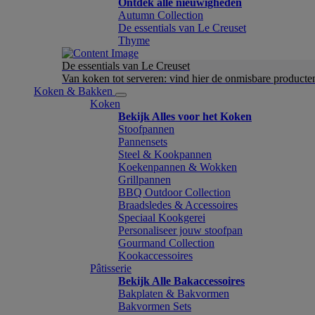
Ontdek alle nieuwigheden
Autumn Collection
De essentials van Le Creuset
Thyme
De essentials van Le Creuset
Van koken tot serveren: vind hier de onmisbare product
Koken & Bakken
Koken
Bekijk Alles voor het Koken
Stoofpannen
Pannensets
Steel & Kookpannen
Koekenpannen & Wokken
Grillpannen
BBQ Outdoor Collection
Braadsledes & Accessoires
Speciaal Kookgerei
Personaliseer jouw stoofpan
Gourmand Collection
Kookaccessoires
Pâtisserie
Bekijk Alle Bakaccessoires
Bakplaten & Bakvormen
Bakvormen Sets