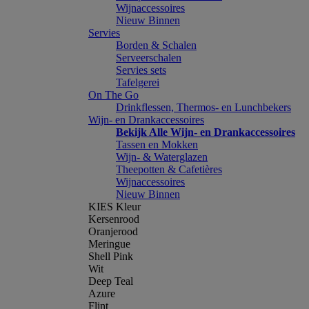
Wijnaccessoires
Nieuw Binnen
Servies
Borden & Schalen
Serveerschalen
Servies sets
Tafelgerei
On The Go
Drinkflessen, Thermos- en Lunchbekers
Wijn- en Drankaccessoires
Bekijk Alle Wijn- en Drankaccessoires
Tassen en Mokken
Wijn- & Waterglazen
Theepotten & Cafetières
Wijnaccessoires
Nieuw Binnen
KIES Kleur
Kersenrood
Oranjerood
Meringue
Shell Pink
Wit
Deep Teal
Azure
Flint