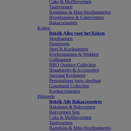
Cake & Muffinvormen
Taartvormen
Ramekins & Mini-Stoofpannetjes
Broodpannen & Cakevormen
Bakaccessoires
Koken
Bekijk Alles voor het Koken
Stoofpannen
Pannensets
Steel & Kookpannen
Koekenpannen & Wokken
Grillpannen
BBQ Outdoor Collection
Braadsledes & Accessoires
Speciaal Kookgerei
Personaliseer jouw stoofpan
Gourmand Collection
Kookaccessoires
Pâtisserie
Bekijk Alle Bakaccessoires
Bakplaten & Bakvormen
Bakvormen Sets
Cake & Muffinvormen
Taartvormen
Ramekins & Mini-Stoofpannetjes