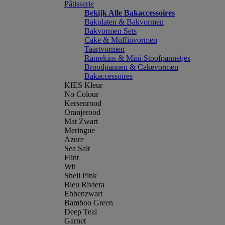
Pâtisserie
Bekijk Alle Bakaccessoires
Bakplaten & Bakvormen
Bakvormen Sets
Cake & Muffinvormen
Taartvormen
Ramekins & Mini-Stoofpannetjes
Broodpannen & Cakevormen
Bakaccessoires
KIES Kleur
No Colour
Kersenrood
Oranjerood
Mat Zwart
Meringue
Azure
Sea Salt
Flint
Wit
Shell Pink
Bleu Riviera
Ebbenzwart
Bamboo Green
Deep Teal
Garnet