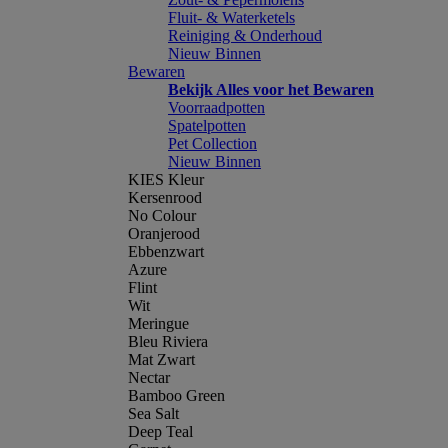
Fluit- & Waterketels
Reiniging & Onderhoud
Nieuw Binnen
Bewaren
Bekijk Alles voor het Bewaren
Voorraadpotten
Spatelpotten
Pet Collection
Nieuw Binnen
KIES Kleur
Kersenrood
No Colour
Oranjerood
Ebbenzwart
Azure
Flint
Wit
Meringue
Bleu Riviera
Mat Zwart
Nectar
Bamboo Green
Sea Salt
Deep Teal