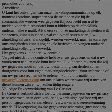
promoties voor u zijn.
Afmelden:
U kunt het ontvangen van onze marketingcommunicatie op elk
moment kosteloos stopzetten via de methoden die bij de
communicatie worden weergegeven (bijvoorbeeld om u af te
melden voor de nieuwsbrief kunt u klikken op de afmeldlink
onderaan elke e-mail). Als u een van onze marketingactiviteiten wilt
stopzetten, kunt u in ieder geval een e-mail sturen naar
.
Uw
afmelding zal zo snel mogelijk worden verwerkt, maar in sommige
omstandigheden kunt u nog enkele berichten ontvangen totdat de
afmelding volledig is verwerkt.
Uw gegevens zijn onder uw controle
Vergeet niet dat u de controle hebt over uw gegevens en dat u uw
voorkeuren te allen tijde kunt beheren. U kunt erop rekenen dat wij
uw gegevens nooit zonder uw toestemming aan derden zullen
doorgeven voor hun eigen marketingdoeleinden. Voor informatie of
om uw privacyrechten uit te oefenen, kunt u ons mailen op
privacy@lecreuset.com
om ons te laten weten waar wij u mee van
dienst kunnen zijn en wij zullen tijdig reageren.
Volledige Privacyverklaring van Le Creuset
Le Creuset verbindt zich ertoe uw persoonsgegevens en uw privacy
te beschermen en in deze verklaring wordt uitgelegd hoe wij uw
persoonsgegevens verzamelen en verwerken in overeenstemming
met de EU-wetgeving inzake gegevensbescherming (met inbegrip
van de EU Algemene Verordening Gegevensbescherming