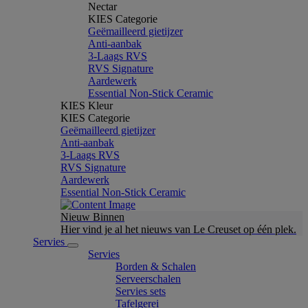
Nectar
KIES Categorie
Geëmailleerd gietijzer
Anti-aanbak
3-Laags RVS
RVS Signature
Aardewerk
Essential Non-Stick Ceramic
KIES Kleur
KIES Categorie
Geëmailleerd gietijzer
Anti-aanbak
3-Laags RVS
RVS Signature
Aardewerk
Essential Non-Stick Ceramic
Nieuw Binnen
Hier vind je al het nieuws van Le Creuset op één plek.
Servies
Servies
Borden & Schalen
Serveerschalen
Servies sets
Tafelgerei