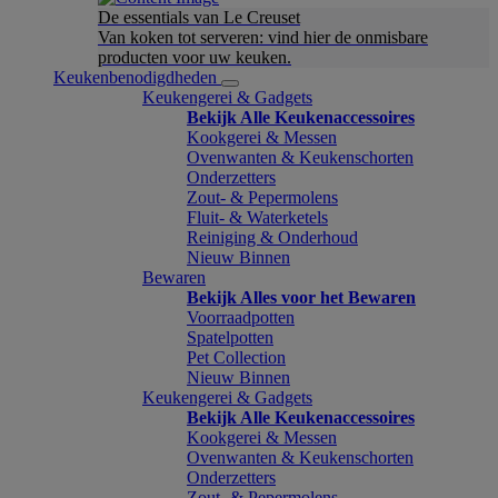
De essentials van Le Creuset
Van koken tot serveren: vind hier de onmisbare
producten voor uw keuken.
Keukenbenodigdheden
Keukengerei & Gadgets
Bekijk Alle Keukenaccessoires
Kookgerei & Messen
Ovenwanten & Keukenschorten
Onderzetters
Zout- & Pepermolens
Fluit- & Waterketels
Reiniging & Onderhoud
Nieuw Binnen
Bewaren
Bekijk Alles voor het Bewaren
Voorraadpotten
Spatelpotten
Pet Collection
Nieuw Binnen
Keukengerei & Gadgets
Bekijk Alle Keukenaccessoires
Kookgerei & Messen
Ovenwanten & Keukenschorten
Onderzetters
Zout- & Pepermolens