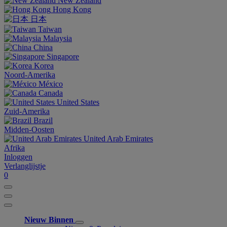
New Zealand
Hong Kong
日本
Taiwan
Malaysia
China
Singapore
Korea
Noord-Amerika
México
Canada
United States
Zuid-Amerika
Brazil
Midden-Oosten
United Arab Emirates
Afrika
Inloggen
Verlanglijstje
0
Nieuw Binnen