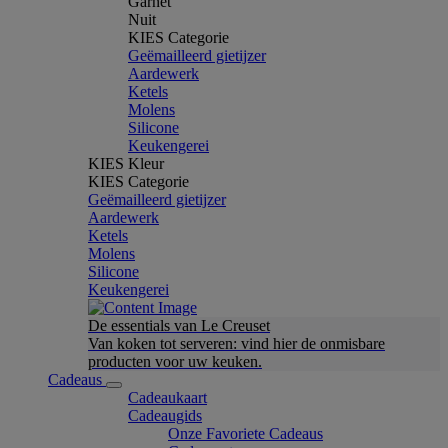
Garnet
Nuit
KIES Categorie
Geëmailleerd gietijzer
Aardewerk
Ketels
Molens
Silicone
Keukengerei
KIES Kleur
KIES Categorie
Geëmailleerd gietijzer
Aardewerk
Ketels
Molens
Silicone
Keukengerei
De essentials van Le Creuset
Van koken tot serveren: vind hier de onmisbare
producten voor uw keuken.
Cadeaus
Cadeaukaart
Cadeaugids
Onze Favoriete Cadeaus