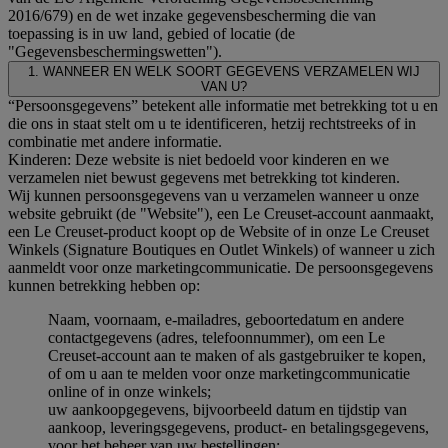
2016/679) en de wet inzake gegevensbescherming die van
toepassing is in uw land, gebied of locatie (de
"Gegevensbeschermingswetten").
1. WANNEER EN WELK SOORT GEGEVENS VERZAMELEN WIJ
VAN U?
“Persoonsgegevens” betekent alle informatie met betrekking tot u en
die ons in staat stelt om u te identificeren, hetzij rechtstreeks of in
combinatie met andere informatie.
Kinderen: Deze website is niet bedoeld voor kinderen en we
verzamelen niet bewust gegevens met betrekking tot kinderen.
Wij kunnen persoonsgegevens van u verzamelen wanneer u onze
website gebruikt (de "Website"), een Le Creuset-account aanmaakt,
een Le Creuset-product koopt op de Website of in onze Le Creuset
Winkels (Signature Boutiques en Outlet Winkels) of wanneer u zich
aanmeldt voor onze marketingcommunicatie. De persoonsgegevens
kunnen betrekking hebben op:
Naam, voornaam, e-mailadres, geboortedatum en andere
contactgegevens (adres, telefoonnummer), om een Le
Creuset-account aan te maken of als gastgebruiker te kopen,
of om u aan te melden voor onze marketingcommunicatie
online of in onze winkels;
uw aankoopgegevens, bijvoorbeeld datum en tijdstip van
aankoop, leveringsgegevens, product- en betalingsgegevens,
voor het beheer van uw bestellingen;