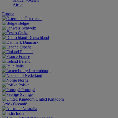
Midden-Oosten
Afrika
Europa
Österreich
België
Schweiz
Česko
Deutschland
Danmark
España
Finland
France
Ireland
Italia
Luxembourg
Nederland
Norge
Polska
Portugal
Sverige
United Kingdom
Aziё / Oceaniё
Australia
India