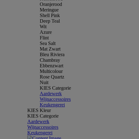
Oranjerood
Meringue
Shell Pink
Deep Teal
Wit
Azure
Flint
Sea Salt
Mat Zwart
Bleu Riviera
Chambray
Ebbenzwart
Multicolour
Rose Quartz
Nuit
KIES Categorie
Aardewerk
Wijnaccessoires
Keukengerei
KIES Kleur
KIES Categorie
Aardewerk
Wijnaccessoires
Keukengerei