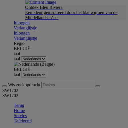
Ontdek Bleu Riviera
Een kleur geïnspireerd door het blauwgroen van de
Middellandse Zee.
Inloggen
Verlanglijstje
Inloggen
Verlanglijstje
Regio
BELGIË
taal
taal
BELGIË
taal
Wis zoekopdracht
SW1702
SW1702
Terug
Home
Servies
Tafelgerei