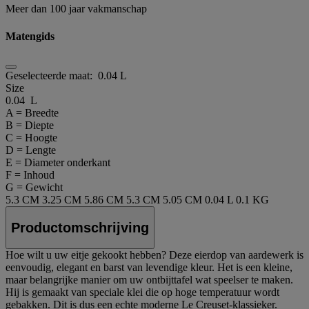
Meer dan 100 jaar vakmanschap
Matengids
Geselecteerde maat:
0.04 L
Size
0.04 L
A = Breedte
B = Diepte
C = Hoogte
D = Lengte
E = Diameter onderkant
F = Inhoud
G = Gewicht
5.3 CM
3.25 CM
5.86 CM
5.3 CM
5.05 CM
0.04 L
0.1 KG
Productomschrijving
Hoe wilt u uw eitje gekookt hebben? Deze eierdop van aardewerk is
eenvoudig, elegant en barst van levendige kleur. Het is een kleine,
maar belangrijke manier om uw ontbijttafel wat speelser te maken.
Hij is gemaakt van speciale klei die op hoge temperatuur wordt
gebakken. Dit is dus een echte moderne Le Creuset-klassieker.