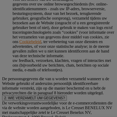
gegevens over uw online browsegeschiedenis (bv. online-
identificatienummers - zoals uw IP-adres, browserversie,
besturingssysteem, duur van het bezoek, terugkerende
gebruiker, geografische oorsprong), verzameld tijdens uw
bezoeken aan de Website (ongeacht of u een geregistreerde
gebruiker bent of niet), door gebruik te maken van logs en/of
traceringstechnologieën zoals “cookies” (voor informatie over
het verzamelen van gegevens door middel van cookies, zie
ons
Cookiebeleid
, ter verbetering van onze diensten en
advertenties, of voor onze statistische analyse; in de meeste
gevallen zullen we u niet kunnen identificeren aan de hand
van deze technische informatie.
uw feedback, verzoeken, klachten, vragen of interacties met
ons (bijvoorbeeld uw berichten, chats, berichten op sociale
media, e-mails of telefoontjes).
De persoonsgegevens die van u worden verzameld wanneer u de
Website gebruikt of anderszins persoonlijk identificeerbare
informatie verstrekt, zijn op die manier beschermd en u hebt de
privacyrechten die in paragraaf 8 hieronder worden uitgelegd.
2. WIE VERZAMELT UW GEGEVENS?
De verwerkingsverantwoordelijke voor de e-commercediensten die
via de website worden aangeboden, is Le Creuset BENELUX NV
met maatschappelijke zetel te Le Creuset Benelux NV,