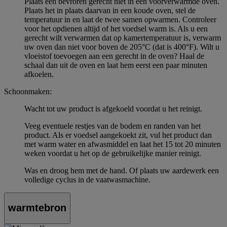
Plaats een bevroren gerecht niet in een voorverwarmde oven.
Plaats het in plaats daarvan in een koude oven, stel de
temperatuur in en laat de twee samen opwarmen. Controleer
voor het opdienen altijd of het voedsel warm is. Als u een
gerecht wilt verwarmen dat op kamertemperatuur is, verwarm
uw oven dan niet voor boven de 205°C (dat is 400°F). Wilt u
vloeistof toevoegen aan een gerecht in de oven? Haal de
schaal dan uit de oven en laat hem eerst een paar minuten
afkoelen.
Schoonmaken:
Wacht tot uw product is afgekoeld voordat u het reinigt.
Veeg eventuele restjes van de bodem en randen van het
product. Als er voedsel aangekoekt zit, vul het product dan
met warm water en afwasmiddel en laat het 15 tot 20 minuten
weken voordat u het op de gebruikelijke manier reinigt.
Was en droog hem met de hand. Of plaats uw aardewerk een
volledige cyclus in de vaatwasmachine.
warmtebron