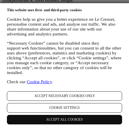
Drukpersstraat 4, 1000 Brussel, België.
Als u ermee instemt om marketingboodschappen van ons te
This website uses first- and third-party cookies
ontvangen, worden uw gegevens onderdeel van de
consumentendatabase van Le Creuset Group, die als
Cookies help us give you a better experience on Le Creuset,
gegevensbeheerder wordt beheerd door Le Creuset Group AG, met
personalise content and ads, and analyse our traffic. We also
het kantoor in Hofstrasse 1A,Neuhofstrasse 4 , Baar, Zugo, 6340
share information about your use of our site with our
Zwitserland (die Le Creuset SL, BTW-nummer B62153630, met
advertising and analytics partners.
kantoor in Paseo de Gracia 9, 2º, 08007 Barcelona, Spanje, heeft
aangesteld als vertegenwoordiger in de EU), op basis van een
“Necessary Cookies” cannot be disabled since they
overeenkomst tot gezamenlijke zeggenschap die in wezen voorziet
support web functionalities, but you can consent to all the other
in (a) Le Creuset Group AG die verantwoordelijk is voor de
uses above (preferences, statistics and marketing cookies) by
algemene strategie met betrekking tot marketing en
clicking “Accept all cookies”, or click “Cookie settings”, where
gepersonaliseerde klantervaring; (b) lokale Le Creuset-entiteiten die
you manage each cookie category, or “Accept necessary
profiteren van deze strategie en deze uitvoeren, alsmede
cookies only”, so that no other category of cookies will be
onafhankelijk marketingcommunicatie/initiatieven ontwikkelen op
installed.
lokaal niveau (binnen een bepaald land); (c) beide gezamenlijk
Check our
Cookie Policy
.
beheerders die nodig zijn om de verzoeken van uw betrokkene om
rechten af te handelen.
3. WAAROM VERZAMELEN WIJ DEZE GEGEVENS?
ACCEPT NECESSARY COOKIES ONLY
Wij kunnen uw gegevens verwerken voor de volgende doeleinden:
COOKIE SETTINGS
VOOR ONZE WETTELIJKE VERPLICHTINGEN
Mogelijk moeten we bepaalde gegevens over u verwerken om
te voldoen aan onze wettelijke verplichtingen en andere
ACCEPT ALL COOKIES
verplichtingen die voortvloeien uit instructies van de overheid.