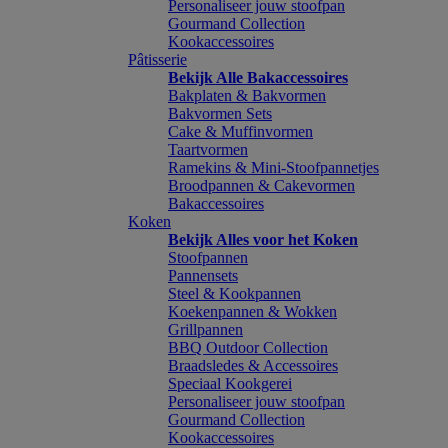
Personaliseer jouw stoofpan
Gourmand Collection
Kookaccessoires
Pâtisserie
Bekijk Alle Bakaccessoires
Bakplaten & Bakvormen
Bakvormen Sets
Cake & Muffinvormen
Taartvormen
Ramekins & Mini-Stoofpannetjes
Broodpannen & Cakevormen
Bakaccessoires
Koken
Bekijk Alles voor het Koken
Stoofpannen
Pannensets
Steel & Kookpannen
Koekenpannen & Wokken
Grillpannen
BBQ Outdoor Collection
Braadsledes & Accessoires
Speciaal Kookgerei
Personaliseer jouw stoofpan
Gourmand Collection
Kookaccessoires