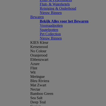
Fluit- & Waterketels
Reiniging & Onderhoud
Nieuw Binnen
Bewaren
Bekijk Alles voor het Bewaren
Voorraadpotten
Spatelpotten
Pet Collection
Nieuw Binnen
KIES Kleur
Kersenrood
No Colour
Oranjerood
Ebbenzwart
Azure
Flint
Wit
Meringue
Bleu Riviera
Mat Zwart
Nectar
Bamboo Green
Sea Salt
Deep Teal