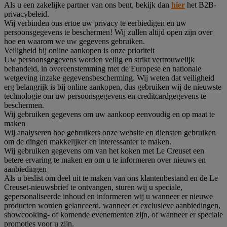
Als u een zakelijke partner van ons bent, bekijk dan
hier
het B2B-
privacybeleid.
Wij verbinden ons ertoe uw privacy te eerbiedigen en uw
persoonsgegevens te beschermen! Wij zullen altijd open zijn over
hoe en waarom we uw gegevens gebruiken.
Veiligheid bij online aankopen is onze prioriteit
Uw persoonsgegevens worden veilig en strikt vertrouwelijk
behandeld, in overeenstemming met de Europese en nationale
wetgeving inzake gegevensbescherming. Wij weten dat veiligheid
erg belangrijk is bij online aankopen, dus gebruiken wij de nieuwste
technologie om uw persoonsgegevens en creditcardgegevens te
beschermen.
Wij gebruiken gegevens om uw aankoop eenvoudig en op maat te
maken
Wij analyseren hoe gebruikers onze website en diensten gebruiken
om de dingen makkelijker en interessanter te maken.
Wij gebruiken gegevens om van het koken met Le Creuset een
betere ervaring te maken en om u te informeren over nieuws en
aanbiedingen
Als u beslist om deel uit te maken van ons klantenbestand en de Le
Creuset-nieuwsbrief te ontvangen, sturen wij u speciale,
gepersonaliseerde inhoud en informeren wij u wanneer er nieuwe
producten worden gelanceerd, wanneer er exclusieve aanbiedingen,
showcooking- of komende evenementen zijn, of wanneer er speciale
promoties voor u zijn.