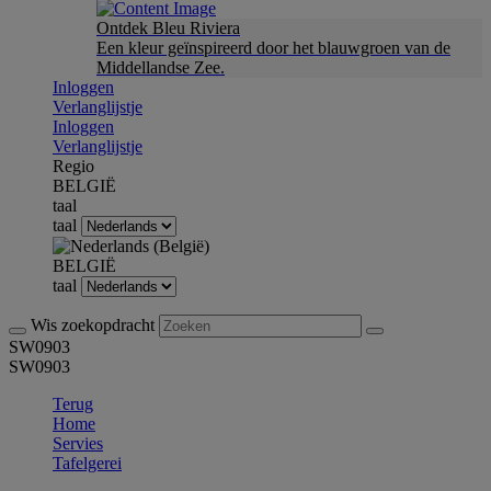
Ontdek Bleu Riviera
Een kleur geïnspireerd door het blauwgroen van de
Middellandse Zee.
Inloggen
Verlanglijstje
Inloggen
Verlanglijstje
Regio
BELGIË
taal
taal
BELGIË
taal
Wis zoekopdracht
SW0903
SW0903
Terug
Home
Servies
Tafelgerei