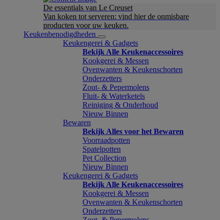
De essentials van Le Creuset
Van koken tot serveren: vind hier de onmisbare
producten voor uw keuken.
Keukenbenodigdheden
Keukengerei & Gadgets
Bekijk Alle Keukenaccessoires
Kookgerei & Messen
Ovenwanten & Keukenschorten
Onderzetters
Zout- & Pepermolens
Fluit- & Waterketels
Reiniging & Onderhoud
Nieuw Binnen
Bewaren
Bekijk Alles voor het Bewaren
Voorraadpotten
Spatelpotten
Pet Collection
Nieuw Binnen
Keukengerei & Gadgets
Bekijk Alle Keukenaccessoires
Kookgerei & Messen
Ovenwanten & Keukenschorten
Onderzetters
Zout- & Pepermolens