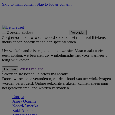
Skip to main content
Skip to footer content
Zomerse buitenmomenten met de BBQ Outdoor Collectie &
Thyme -
Shop Nu
De essentials van Le Creuset -
Ontdek Nu
Nieuwsbrieven: Registreer en bespaar 10%! -
Schrijf je nu in
Zoeken
Verwijder
Zorg ervoor dat uw wachtwoord sterk is, met minimaal 8 tekens,
inclusief een hoofdletter en een speciaal teken.
Uw winkelmandje is leeg op de nieuwe site. Maar maakt u zich
geen zorgen, we bewaren uw winkelmandje hier voor wanneer u
terug wilt komen.
Wissel van site
Blijf hier
Selecteer uw locatie
Selecteer uw locatie
Door uw locatie te veranderen, zal de inhoud van uw winkelwagen
worden verwijderd. Online gekochte artikelen kunnen alleen naar
het geselecteerde land worden verzonden.
Europa
Aziё / Oceaniё
Noord-Amerika
Zuid-Amerika