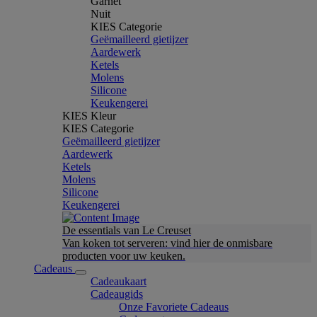
Garnet
Nuit
KIES Categorie
Geëmailleerd gietijzer
Aardewerk
Ketels
Molens
Silicone
Keukengerei
KIES Kleur
KIES Categorie
Geëmailleerd gietijzer
Aardewerk
Ketels
Molens
Silicone
Keukengerei
De essentials van Le Creuset
Van koken tot serveren: vind hier de onmisbare
producten voor uw keuken.
Cadeaus
Cadeaukaart
Cadeaugids
Onze Favoriete Cadeaus