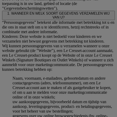
toepassing is in uw land, gebied of locatie (de
"Gegevensbeschermingswetten").
1. WANNEER EN WELK SOORT GEGEVENS VERZAMELEN WIJ
VAN U?
“Persoonsgegevens” betekent alle informatie met betrekking tot u en
die ons in staat stelt om u te identificeren, hetzij rechtstreeks of in
combinatie met andere informatie.
Kinderen: Deze website is niet bedoeld voor kinderen en we
verzamelen niet bewust gegevens met betrekking tot kinderen.
Wij kunnen persoonsgegevens van u verzamelen wanneer u onze
website gebruikt (de "Website"), een Le Creuset-account aanmaakt,
een Le Creuset-product koopt op de Website of in onze Le Creuset
Winkels (Signature Boutiques en Outlet Winkels) of wanneer u zich
aanmeldt voor onze marketingcommunicatie. De persoonsgegevens
kunnen betrekking hebben op:
Naam, voornaam, e-mailadres, geboortedatum en andere
contactgegevens (adres, telefoonnummer), om een Le
Creuset-account aan te maken of als gastgebruiker te kopen,
of om u aan te melden voor onze marketingcommunicatie
online of in onze winkels;
uw aankoopgegevens, bijvoorbeeld datum en tijdstip van
aankoop, leveringsgegevens, product- en betalingsgegevens,
voor het beheer van uw bestellingen;
gegevens over uw online browsegeschiedenis (bv. online-