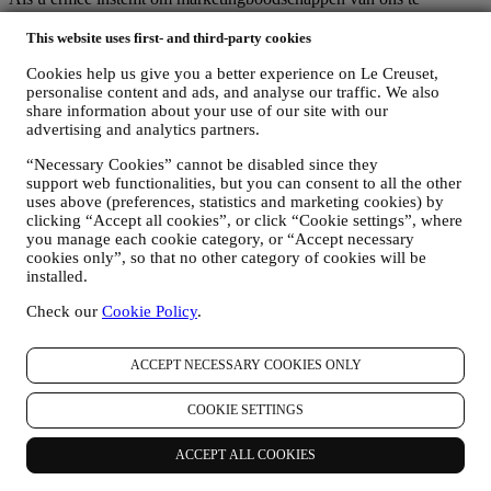
ontvangen, worden uw gegevens onderdeel van de
consumentendatabase van Le Creuset Group, die als
This website uses first- and third-party cookies
gegevensbeheerder wordt beheerd door Le Creuset Group AG, met
Cookies help us give you a better experience on Le Creuset,
het kantoor in Hofstrasse 1A,Neuhofstrasse 4 , Baar, Zugo, 6340
personalise content and ads, and analyse our traffic. We also
Zwitserland (die Le Creuset SL, BTW-nummer B62153630, met
share information about your use of our site with our
kantoor in Paseo de Gracia 9, 2º, 08007 Barcelona, Spanje, heeft
advertising and analytics partners.
aangesteld als vertegenwoordiger in de EU), op basis van een
overeenkomst tot gezamenlijke zeggenschap die in wezen voorziet
“Necessary Cookies” cannot be disabled since they
in (a) Le Creuset Group AG die verantwoordelijk is voor de
support web functionalities, but you can consent to all the other
algemene strategie met betrekking tot marketing en
uses above (preferences, statistics and marketing cookies) by
gepersonaliseerde klantervaring; (b) lokale Le Creuset-entiteiten die
clicking “Accept all cookies”, or click “Cookie settings”, where
profiteren van deze strategie en deze uitvoeren, alsmede
you manage each cookie category, or “Accept necessary
onafhankelijk marketingcommunicatie/initiatieven ontwikkelen op
cookies only”, so that no other category of cookies will be
lokaal niveau (binnen een bepaald land); (c) beide gezamenlijk
installed.
beheerders die nodig zijn om de verzoeken van uw betrokkene om
Check our
Cookie Policy
.
rechten af te handelen.
3. WAAROM VERZAMELEN WIJ DEZE GEGEVENS?
Wij kunnen uw gegevens verwerken voor de volgende doeleinden:
ACCEPT NECESSARY COOKIES ONLY
VOOR ONZE WETTELIJKE VERPLICHTINGEN
COOKIE SETTINGS
Mogelijk moeten we bepaalde gegevens over u verwerken om
te voldoen aan onze wettelijke verplichtingen en andere
verplichtingen die voortvloeien uit instructies van de overheid.
ACCEPT ALL COOKIES
OM EEN LE CREUSET-ACCOUNT AAN TE MAKEN