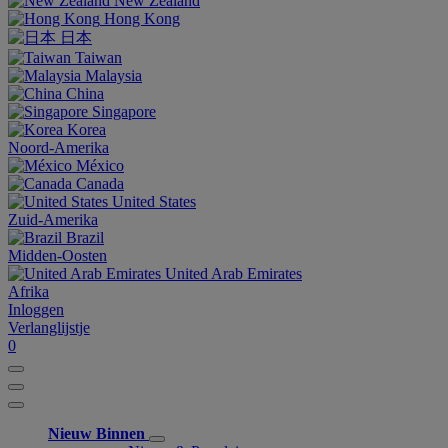
New Zealand
Hong Kong
日本
Taiwan
Malaysia
China
Singapore
Korea
Noord-Amerika
México
Canada
United States
Zuid-Amerika
Brazil
Midden-Oosten
United Arab Emirates
Afrika
Inloggen
Verlanglijstje
0
Nieuw Binnen