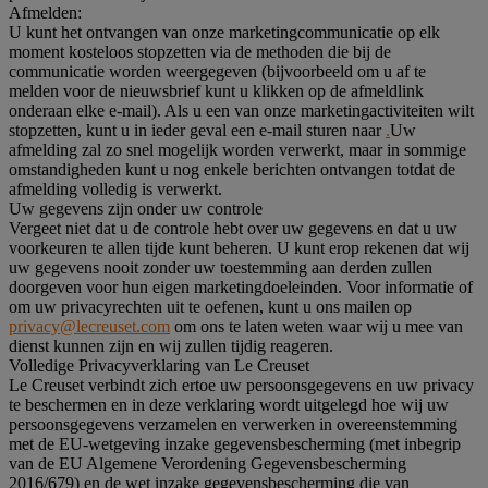
Afmelden:
U kunt het ontvangen van onze marketingcommunicatie op elk
moment kosteloos stopzetten via de methoden die bij de
communicatie worden weergegeven (bijvoorbeeld om u af te
melden voor de nieuwsbrief kunt u klikken op de afmeldlink
onderaan elke e-mail). Als u een van onze marketingactiviteiten wilt
stopzetten, kunt u in ieder geval een e-mail sturen naar
.
Uw
afmelding zal zo snel mogelijk worden verwerkt, maar in sommige
omstandigheden kunt u nog enkele berichten ontvangen totdat de
afmelding volledig is verwerkt.
Uw gegevens zijn onder uw controle
Vergeet niet dat u de controle hebt over uw gegevens en dat u uw
voorkeuren te allen tijde kunt beheren. U kunt erop rekenen dat wij
uw gegevens nooit zonder uw toestemming aan derden zullen
doorgeven voor hun eigen marketingdoeleinden. Voor informatie of
om uw privacyrechten uit te oefenen, kunt u ons mailen op
privacy@lecreuset.com
om ons te laten weten waar wij u mee van
dienst kunnen zijn en wij zullen tijdig reageren.
Volledige Privacyverklaring van Le Creuset
Le Creuset verbindt zich ertoe uw persoonsgegevens en uw privacy
te beschermen en in deze verklaring wordt uitgelegd hoe wij uw
persoonsgegevens verzamelen en verwerken in overeenstemming
met de EU-wetgeving inzake gegevensbescherming (met inbegrip
van de EU Algemene Verordening Gegevensbescherming
2016/679) en de wet inzake gegevensbescherming die van