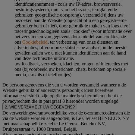
identificatienummers - zoals uw IP-adres, browserversie,
besturingssysteem, duur van het bezoek, terugkerende
gebruiker, geografische oorsprong), verzameld tijdens uw
bezoeken aan de Website (ongeacht of u een geregistreerde
gebruiker bent of niet), door gebruik te maken van logs en/of
traceringstechnologieën zoals “cookies” (voor informatie over
het verzamelen van gegevens door middel van cookies, zie
ons
Cookiebeleid
, ter verbetering van onze diensten en
advertenties, of voor onze statistische analyse; in de meeste
gevallen zullen we u niet kunnen identificeren aan de hand
van deze technische informatie.
uw feedback, verzoeken, klachten, vragen of interacties met
ons (bijvoorbeeld uw berichten, chats, berichten op sociale
media, e-mails of telefoontjes).
De persoonsgegevens die van u worden verzameld wanneer u de
Website gebruikt of anderszins persoonlijk identificeerbare
informatie verstrekt, zijn op die manier beschermd en u hebt de
privacyrechten die in paragraaf 8 hieronder worden uitgelegd.
2. WIE VERZAMELT UW GEGEVENS?
De verwerkingsverantwoordelijke voor de e-commercediensten die
via de website worden aangeboden, is Le Creuset BENELUX NV
met maatschappelijke zetel te Le Creuset Benelux NV,
Drukpersstraat 4, 1000 Brussel, België.
Als u ermee instemt om marketingboodschappen van ons te