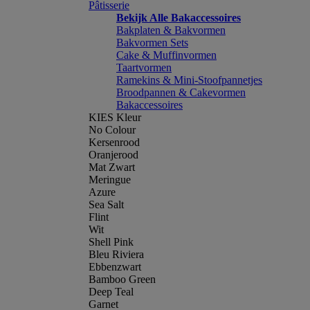
Pâtisserie
Bekijk Alle Bakaccessoires
Bakplaten & Bakvormen
Bakvormen Sets
Cake & Muffinvormen
Taartvormen
Ramekins & Mini-Stoofpannetjes
Broodpannen & Cakevormen
Bakaccessoires
KIES Kleur
No Colour
Kersenrood
Oranjerood
Mat Zwart
Meringue
Azure
Sea Salt
Flint
Wit
Shell Pink
Bleu Riviera
Ebbenzwart
Bamboo Green
Deep Teal
Garnet