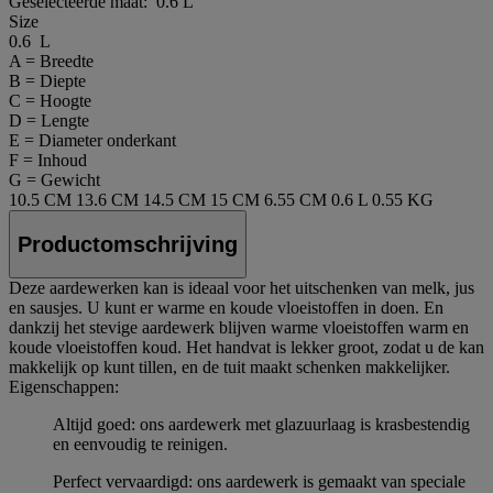
Geselecteerde maat:
0.6 L
Size
0.6 L
A = Breedte
B = Diepte
C = Hoogte
D = Lengte
E = Diameter onderkant
F = Inhoud
G = Gewicht
10.5 CM
13.6 CM
14.5 CM
15 CM
6.55 CM
0.6 L
0.55 KG
Productomschrijving
Deze aardewerken kan is ideaal voor het uitschenken van melk, jus
en sausjes. U kunt er warme en koude vloeistoffen in doen. En
dankzij het stevige aardewerk blijven warme vloeistoffen warm en
koude vloeistoffen koud. Het handvat is lekker groot, zodat u de kan
makkelijk op kunt tillen, en de tuit maakt schenken makkelijker.
Eigenschappen:
Altijd goed: ons aardewerk met glazuurlaag is krasbestendig
en eenvoudig te reinigen.
Perfect vervaardigd: ons aardewerk is gemaakt van speciale