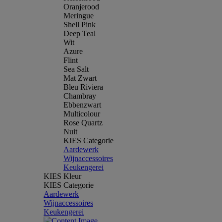
Oranjerood
Meringue
Shell Pink
Deep Teal
Wit
Azure
Flint
Sea Salt
Mat Zwart
Bleu Riviera
Chambray
Ebbenzwart
Multicolour
Rose Quartz
Nuit
KIES Categorie
Aardewerk
Wijnaccessoires
Keukengerei
KIES Kleur
KIES Categorie
Aardewerk
Wijnaccessoires
Keukengerei