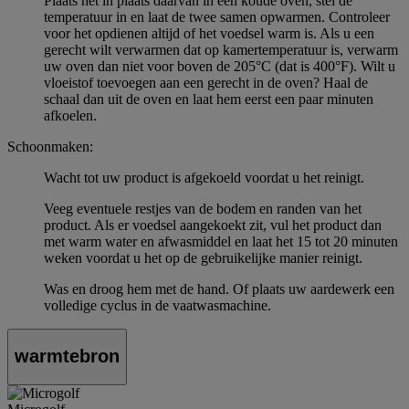
Plaats het in plaats daarvan in een koude oven, stel de
temperatuur in en laat de twee samen opwarmen. Controleer
voor het opdienen altijd of het voedsel warm is. Als u een
gerecht wilt verwarmen dat op kamertemperatuur is, verwarm
uw oven dan niet voor boven de 205°C (dat is 400°F). Wilt u
vloeistof toevoegen aan een gerecht in de oven? Haal de
schaal dan uit de oven en laat hem eerst een paar minuten
afkoelen.
Schoonmaken:
Wacht tot uw product is afgekoeld voordat u het reinigt.
Veeg eventuele restjes van de bodem en randen van het
product. Als er voedsel aangekoekt zit, vul het product dan
met warm water en afwasmiddel en laat het 15 tot 20 minuten
weken voordat u het op de gebruikelijke manier reinigt.
Was en droog hem met de hand. Of plaats uw aardewerk een
volledige cyclus in de vaatwasmachine.
warmtebron