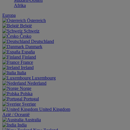
Midden-Oosten
Afrika
Europa
Österreich
België
Schweiz
Česko
Deutschland
Danmark
España
Finland
France
Ireland
Italia
Luxembourg
Nederland
Norge
Polska
Portugal
Sverige
United Kingdom
Aziё / Oceaniё
Australia
India