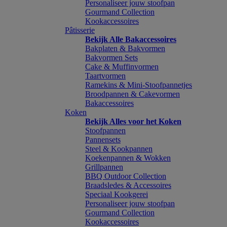
Personaliseer jouw stoofpan
Gourmand Collection
Kookaccessoires
Pâtisserie
Bekijk Alle Bakaccessoires
Bakplaten & Bakvormen
Bakvormen Sets
Cake & Muffinvormen
Taartvormen
Ramekins & Mini-Stoofpannetjes
Broodpannen & Cakevormen
Bakaccessoires
Koken
Bekijk Alles voor het Koken
Stoofpannen
Pannensets
Steel & Kookpannen
Koekenpannen & Wokken
Grillpannen
BBQ Outdoor Collection
Braadsledes & Accessoires
Speciaal Kookgerei
Personaliseer jouw stoofpan
Gourmand Collection
Kookaccessoires