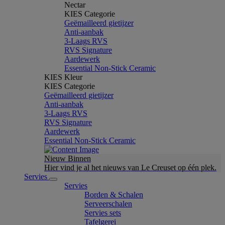
Nectar
KIES Categorie
Geëmailleerd gietijzer
Anti-aanbak
3-Laags RVS
RVS Signature
Aardewerk
Essential Non-Stick Ceramic
KIES Kleur
KIES Categorie
Geëmailleerd gietijzer
Anti-aanbak
3-Laags RVS
RVS Signature
Aardewerk
Essential Non-Stick Ceramic
Nieuw Binnen
Hier vind je al het nieuws van Le Creuset op één plek.
Servies
Servies
Borden & Schalen
Serveerschalen
Servies sets
Tafelgerei