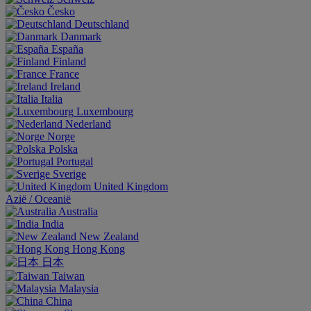
Česko
Deutschland
Danmark
España
Finland
France
Ireland
Italia
Luxembourg
Nederland
Norge
Polska
Portugal
Sverige
United Kingdom
Aziё / Oceaniё
Australia
India
New Zealand
Hong Kong
日本
Taiwan
Malaysia
China