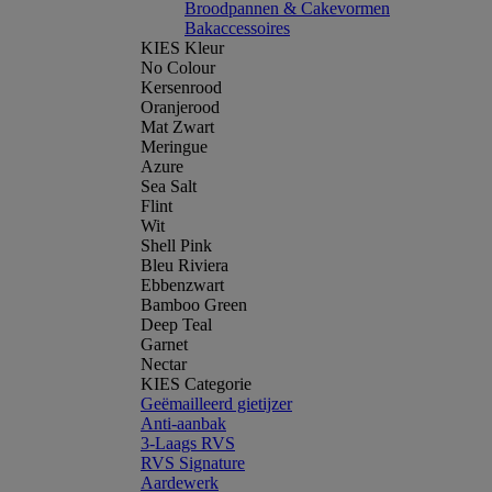
Broodpannen & Cakevormen
Bakaccessoires
KIES Kleur
No Colour
Kersenrood
Oranjerood
Mat Zwart
Meringue
Azure
Sea Salt
Flint
Wit
Shell Pink
Bleu Riviera
Ebbenzwart
Bamboo Green
Deep Teal
Garnet
Nectar
KIES Categorie
Geëmailleerd gietijzer
Anti-aanbak
3-Laags RVS
RVS Signature
Aardewerk