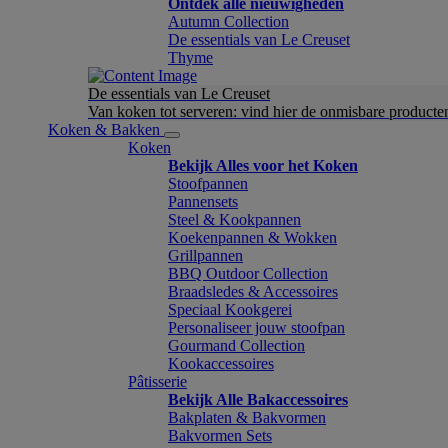
Ontdek alle nieuwigheden
Autumn Collection
De essentials van Le Creuset
Thyme
De essentials van Le Creuset
Van koken tot serveren: vind hier de onmisbare product
Koken & Bakken
Koken
Bekijk Alles voor het Koken
Stoofpannen
Pannensets
Steel & Kookpannen
Koekenpannen & Wokken
Grillpannen
BBQ Outdoor Collection
Braadsledes & Accessoires
Speciaal Kookgerei
Personaliseer jouw stoofpan
Gourmand Collection
Kookaccessoires
Pâtisserie
Bekijk Alle Bakaccessoires
Bakplaten & Bakvormen
Bakvormen Sets