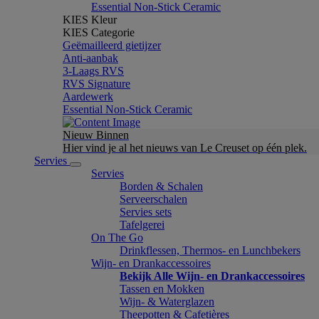
Essential Non-Stick Ceramic
KIES Kleur
KIES Categorie
Geëmailleerd gietijzer
Anti-aanbak
3-Laags RVS
RVS Signature
Aardewerk
Essential Non-Stick Ceramic
Nieuw Binnen
Hier vind je al het nieuws van Le Creuset op één plek.
Servies
Servies
Borden & Schalen
Serveerschalen
Servies sets
Tafelgerei
On The Go
Drinkflessen, Thermos- en Lunchbekers
Wijn- en Drankaccessoires
Bekijk Alle Wijn- en Drankaccessoires
Tassen en Mokken
Wijn- & Waterglazen
Theepotten & Cafetières