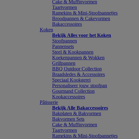
Cake & Muffinvormen
Taartvormen
Ramekins & Mini-Stoofpannetjes
Broodpannen & Cakevormen
Bakaccessoires
Koken
Bekijk Alles voor het Koken
Stoofpannen
Pannensets
Steel & Kookpannen
Koekenpannen & Wokken
Grillpannen
BBQ Outdoor Collection
Braadsledes & Accessoires
Speciaal Kookgerei
Personaliseer jouw stoofpan
Gourmand Collection
Kookaccessoires
Pâtisserie
Bekijk Alle Bakaccessoires
Bakplaten & Bakvormen
Bakvormen Sets
Cake & Muffinvormen
Taartvormen
Ramekins & Mini-Stoofpannetjes