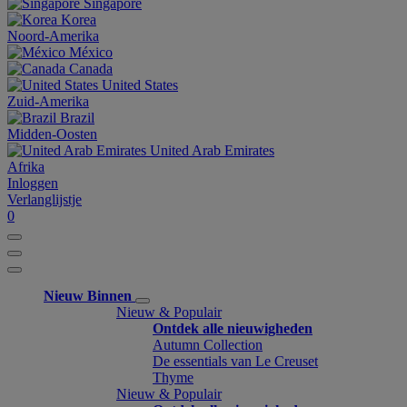
Singapore
Korea
Noord-Amerika
México
Canada
United States
Zuid-Amerika
Brazil
Midden-Oosten
United Arab Emirates
Afrika
Inloggen
Verlanglijstje
0
Nieuw Binnen
Nieuw & Populair
Ontdek alle nieuwigheden
Autumn Collection
De essentials van Le Creuset
Thyme
Nieuw & Populair