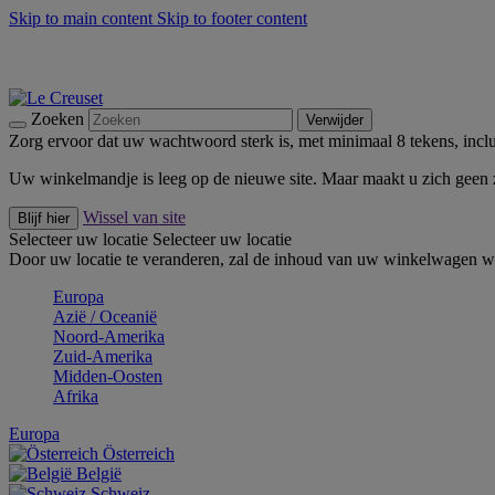
Skip to main content
Skip to footer content
Zomerse buitenmomenten met de BBQ Outdoor Collectie & Thy
De essentials van Le Creuset -
Ontdek Nu
Nieuwsbrieven: Registreer en bespaar 10%! -
Schrijf je nu in
Zoeken
Verwijder
Zorg ervoor dat uw wachtwoord sterk is, met minimaal 8 tekens, inclus
Uw winkelmandje is leeg op de nieuwe site. Maar maakt u zich geen
Wissel van site
Blijf hier
Selecteer uw locatie
Selecteer uw locatie
Door uw locatie te veranderen, zal de inhoud van uw winkelwagen wo
Europa
Aziё / Oceaniё
Noord-Amerika
Zuid-Amerika
Midden-Oosten
Afrika
Europa
Österreich
België
Schweiz