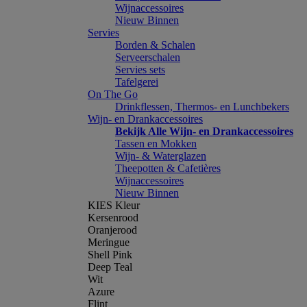
Wijnaccessoires
Nieuw Binnen
Servies
Borden & Schalen
Serveerschalen
Servies sets
Tafelgerei
On The Go
Drinkflessen, Thermos- en Lunchbekers
Wijn- en Drankaccessoires
Bekijk Alle Wijn- en Drankaccessoires
Tassen en Mokken
Wijn- & Waterglazen
Theepotten & Cafetières
Wijnaccessoires
Nieuw Binnen
KIES Kleur
Kersenrood
Oranjerood
Meringue
Shell Pink
Deep Teal
Wit
Azure
Flint