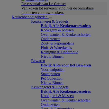
De essentials van Le Creuset
Van koken tot serveren: vind hier de onmisbare
producten voor uw keuken.
Keukenbenodigdheden
Keukengerei & Gadgets
Bekijk Alle Keukenaccessoires
Kookgerei & Messen
Ovenwanten & Keukenschorten
Onderzetters
Zout- & Pepermolens
Fluit- & Waterketels
Reiniging & Onderhoud
Nieuw Binnen
Bewaren
Bekijk Alles voor het Bewaren
Voorraadpotten
Spatelpotten
Pet Collection
Nieuw Binnen
Keukengerei & Gadgets
Bekijk Alle Keukenaccessoires
Kookgerei & Messen
Ovenwanten & Keukenschorten
Onderzetters
Zout- & Pepermolens