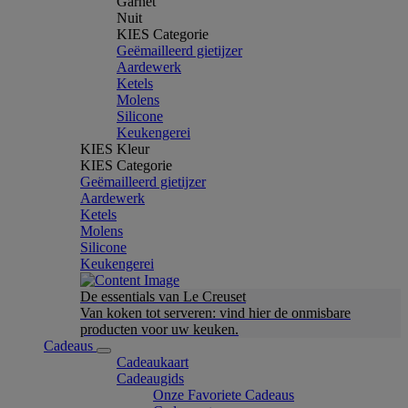
Garnet
Nuit
KIES Categorie
Geëmailleerd gietijzer
Aardewerk
Ketels
Molens
Silicone
Keukengerei
KIES Kleur
KIES Categorie
Geëmailleerd gietijzer
Aardewerk
Ketels
Molens
Silicone
Keukengerei
De essentials van Le Creuset
Van koken tot serveren: vind hier de onmisbare
producten voor uw keuken.
Cadeaus
Cadeaukaart
Cadeaugids
Onze Favoriete Cadeaus