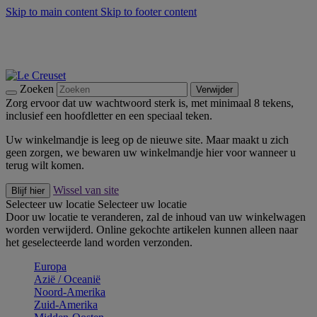
Skip to main content
Skip to footer content
Zomerse buitenmomenten met de BBQ Outdoor Collectie &
Thyme -
Shop Nu
De essentials van Le Creuset -
Ontdek Nu
Nieuwsbrieven: Registreer en bespaar 10%! -
Schrijf je nu in
Zoeken
Verwijder
Zorg ervoor dat uw wachtwoord sterk is, met minimaal 8 tekens,
inclusief een hoofdletter en een speciaal teken.
Uw winkelmandje is leeg op de nieuwe site. Maar maakt u zich
geen zorgen, we bewaren uw winkelmandje hier voor wanneer u
terug wilt komen.
Wissel van site
Blijf hier
Selecteer uw locatie
Selecteer uw locatie
Door uw locatie te veranderen, zal de inhoud van uw winkelwagen
worden verwijderd. Online gekochte artikelen kunnen alleen naar
het geselecteerde land worden verzonden.
Europa
Aziё / Oceaniё
Noord-Amerika
Zuid-Amerika