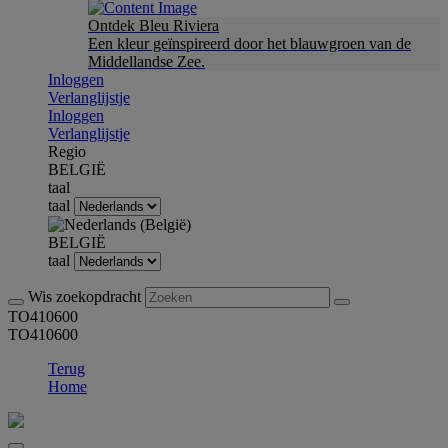
Ontdek Bleu Riviera
Een kleur geïnspireerd door het blauwgroen van de
Middellandse Zee.
Inloggen
Verlanglijstje
Inloggen
Verlanglijstje
Regio
BELGIË
taal
taal
BELGIË
taal
Wis zoekopdracht
TO410600
TO410600
Terug
Home