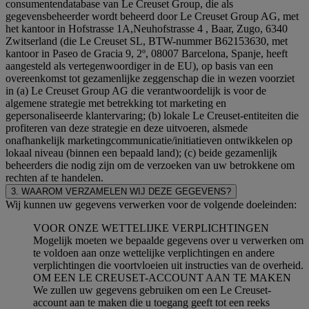
consumentendatabase van Le Creuset Group, die als
gegevensbeheerder wordt beheerd door Le Creuset Group AG, met
het kantoor in Hofstrasse 1A,Neuhofstrasse 4 , Baar, Zugo, 6340
Zwitserland (die Le Creuset SL, BTW-nummer B62153630, met
kantoor in Paseo de Gracia 9, 2º, 08007 Barcelona, Spanje, heeft
aangesteld als vertegenwoordiger in de EU), op basis van een
overeenkomst tot gezamenlijke zeggenschap die in wezen voorziet
in (a) Le Creuset Group AG die verantwoordelijk is voor de
algemene strategie met betrekking tot marketing en
gepersonaliseerde klantervaring; (b) lokale Le Creuset-entiteiten die
profiteren van deze strategie en deze uitvoeren, alsmede
onafhankelijk marketingcommunicatie/initiatieven ontwikkelen op
lokaal niveau (binnen een bepaald land); (c) beide gezamenlijk
beheerders die nodig zijn om de verzoeken van uw betrokkene om
rechten af te handelen.
3. WAAROM VERZAMELEN WIJ DEZE GEGEVENS?
Wij kunnen uw gegevens verwerken voor de volgende doeleinden:
VOOR ONZE WETTELIJKE VERPLICHTINGEN
Mogelijk moeten we bepaalde gegevens over u verwerken om
te voldoen aan onze wettelijke verplichtingen en andere
verplichtingen die voortvloeien uit instructies van de overheid.
OM EEN LE CREUSET-ACCOUNT AAN TE MAKEN
We zullen uw gegevens gebruiken om een Le Creuset-
account aan te maken die u toegang geeft tot een reeks