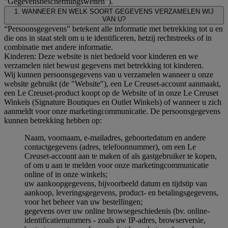
"Gegevensbeschermingswetten").
1. WANNEER EN WELK SOORT GEGEVENS VERZAMELEN WIJ
VAN U?
“Persoonsgegevens” betekent alle informatie met betrekking tot u en
die ons in staat stelt om u te identificeren, hetzij rechtstreeks of in
combinatie met andere informatie.
Kinderen: Deze website is niet bedoeld voor kinderen en we
verzamelen niet bewust gegevens met betrekking tot kinderen.
Wij kunnen persoonsgegevens van u verzamelen wanneer u onze
website gebruikt (de "Website"), een Le Creuset-account aanmaakt,
een Le Creuset-product koopt op de Website of in onze Le Creuset
Winkels (Signature Boutiques en Outlet Winkels) of wanneer u zich
aanmeldt voor onze marketingcommunicatie. De persoonsgegevens
kunnen betrekking hebben op:
Naam, voornaam, e-mailadres, geboortedatum en andere
contactgegevens (adres, telefoonnummer), om een Le
Creuset-account aan te maken of als gastgebruiker te kopen,
of om u aan te melden voor onze marketingcommunicatie
online of in onze winkels;
uw aankoopgegevens, bijvoorbeeld datum en tijdstip van
aankoop, leveringsgegevens, product- en betalingsgegevens,
voor het beheer van uw bestellingen;
gegevens over uw online browsegeschiedenis (bv. online-
identificatienummers - zoals uw IP-adres, browserversie,