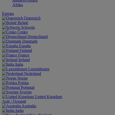
Midden-Oosten
Afrika
Europa
Österreich
België
Schweiz
Česko
Deutschland
Danmark
España
Finland
France
Ireland
Italia
Luxembourg
Nederland
Norge
Polska
Portugal
Sverige
United Kingdom
Aziё / Oceaniё
Australia
India