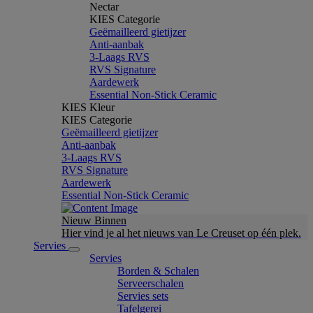
Nectar
KIES Categorie
Geëmailleerd gietijzer
Anti-aanbak
3-Laags RVS
RVS Signature
Aardewerk
Essential Non-Stick Ceramic
KIES Kleur
KIES Categorie
Geëmailleerd gietijzer
Anti-aanbak
3-Laags RVS
RVS Signature
Aardewerk
Essential Non-Stick Ceramic
Nieuw Binnen
Hier vind je al het nieuws van Le Creuset op één plek.
Servies
Servies
Borden & Schalen
Serveerschalen
Servies sets
Tafelgerei