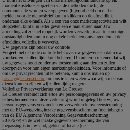
U kunt het ontvangen van onze marketingcommunicatie op elk
moment kosteloos stopzetten via de methoden die bij de
communicatie worden weergegeven (bijvoorbeeld om u af te
melden voor de nieuwsbrief kunt u klikken op de afmeldlink
onderaan elke e-mail). Als u een van onze marketingactiviteiten wilt
stopzetten, kunt u in ieder geval een e-mail sturen naar
.
Uw
afmelding zal zo snel mogelijk worden verwerkt, maar in sommige
omstandigheden kunt u nog enkele berichten ontvangen totdat de
afmelding volledig is verwerkt.
Uw gegevens zijn onder uw controle
Vergeet niet dat u de controle hebt over uw gegevens en dat u uw
voorkeuren te allen tijde kunt beheren. U kunt erop rekenen dat wij
uw gegevens nooit zonder uw toestemming aan derden zullen
doorgeven voor hun eigen marketingdoeleinden. Voor informatie of
om uw privacyrechten uit te oefenen, kunt u ons mailen op
privacy@lecreuset.com
om ons te laten weten waar wij u mee van
dienst kunnen zijn en wij zullen tijdig reageren.
Volledige Privacyverklaring van Le Creuset
Le Creuset verbindt zich ertoe uw persoonsgegevens en uw privacy
te beschermen en in deze verklaring wordt uitgelegd hoe wij uw
persoonsgegevens verzamelen en verwerken in overeenstemming
met de EU-wetgeving inzake gegevensbescherming (met inbegrip
van de EU Algemene Verordening Gegevensbescherming
2016/679) en de wet inzake gegevensbescherming die van
toepassing is in uw land, gebied of locatie (de