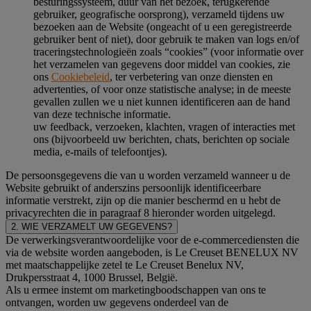
besturingssysteem, duur van het bezoek, terugkerende
gebruiker, geografische oorsprong), verzameld tijdens uw
bezoeken aan de Website (ongeacht of u een geregistreerde
gebruiker bent of niet), door gebruik te maken van logs en/of
traceringstechnologieën zoals “cookies” (voor informatie over
het verzamelen van gegevens door middel van cookies, zie
ons
Cookiebeleid
, ter verbetering van onze diensten en
advertenties, of voor onze statistische analyse; in de meeste
gevallen zullen we u niet kunnen identificeren aan de hand
van deze technische informatie.
uw feedback, verzoeken, klachten, vragen of interacties met
ons (bijvoorbeeld uw berichten, chats, berichten op sociale
media, e-mails of telefoontjes).
De persoonsgegevens die van u worden verzameld wanneer u de
Website gebruikt of anderszins persoonlijk identificeerbare
informatie verstrekt, zijn op die manier beschermd en u hebt de
privacyrechten die in paragraaf 8 hieronder worden uitgelegd.
2. WIE VERZAMELT UW GEGEVENS?
De verwerkingsverantwoordelijke voor de e-commercediensten die
via de website worden aangeboden, is Le Creuset BENELUX NV
met maatschappelijke zetel te Le Creuset Benelux NV,
Drukpersstraat 4, 1000 Brussel, België.
Als u ermee instemt om marketingboodschappen van ons te
ontvangen, worden uw gegevens onderdeel van de