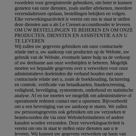
voordelen voor geregistreerde gebruikers, om beter te kunnen
genieten van onze diensten, zoals sneller afrekenen, meerdere
verzendadressen opslaan, bestellingen bekijken en volgen.
Elke verwerkingsactiviteit is vereist om ons in staat te stellen
deze diensten aan u als Le Creuset-accounthouder te leveren.
OM UW BESTELLINGEN TE BEHEREN EN OM ONZE
PRODUCTEN, DIENSTEN EN ASSISTENTIE AAN U
TE LEVEREN
Wij zullen uw gegevens gebruiken om onze contractuele
relatie met u, uw aankoop van producten op de Website, uw
gebruik van de Website, eventuele latere hulp na de verkoop
of uw deelname aan onze wedstrijden te beheren. Mogelijk
moeten we bepaalde gegevens over u verwerken voor onze
administratieve doeleinden die verband houden met onze
contractuele relatie met u, zoals de boekhouding, facturering
en controle, verificatie van betaalkaarten, fraudescreening,
veiligheid, beveiliging, systeemtests, onderhoud en statistische
analyse. Af en toe moeten we mogelijk om administratieve of
operationele redenen contact met u opnemen. Bijvoorbeeld
om u een bevestiging van uw aankoop te sturen. We zullen
uw persoonsgegevens ook gebruiken om uw verzoeken te
beantwoorden die via onze Websiteformulieren of andere
kanalen worden verzonden. Deze verwerkingsactiviteit is
vereist om ons in staat te stellen onze diensten aan u te
leveren. Wij kunnen uw gegevens verwerken op basis van