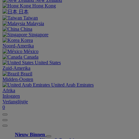
New Zealand
Hong Kong
日本
Taiwan
Malaysia
China
Singapore
Korea
Noord-Amerika
México
Canada
United States
Zuid-Amerika
Brazil
Midden-Oosten
United Arab Emirates
Afrika
Inloggen
Verlanglijstje
0
Nieuw Binnen