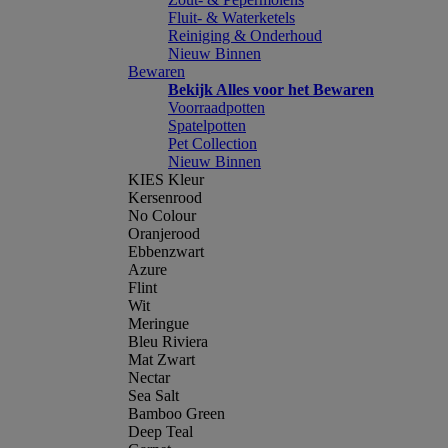
Fluit- & Waterketels
Reiniging & Onderhoud
Nieuw Binnen
Bewaren
Bekijk Alles voor het Bewaren
Voorraadpotten
Spatelpotten
Pet Collection
Nieuw Binnen
KIES Kleur
Kersenrood
No Colour
Oranjerood
Ebbenzwart
Azure
Flint
Wit
Meringue
Bleu Riviera
Mat Zwart
Nectar
Sea Salt
Bamboo Green
Deep Teal