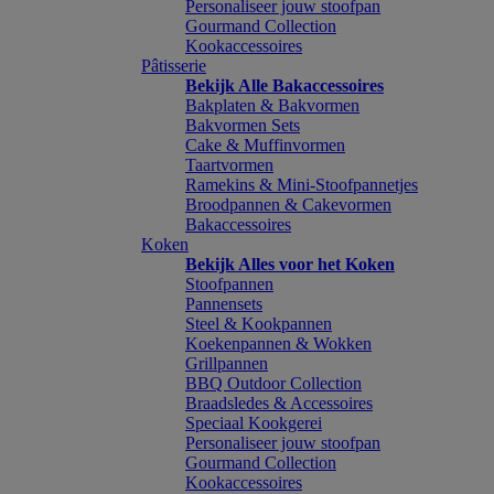
Personaliseer jouw stoofpan
Gourmand Collection
Kookaccessoires
Pâtisserie
Bekijk Alle Bakaccessoires
Bakplaten & Bakvormen
Bakvormen Sets
Cake & Muffinvormen
Taartvormen
Ramekins & Mini-Stoofpannetjes
Broodpannen & Cakevormen
Bakaccessoires
Koken
Bekijk Alles voor het Koken
Stoofpannen
Pannensets
Steel & Kookpannen
Koekenpannen & Wokken
Grillpannen
BBQ Outdoor Collection
Braadsledes & Accessoires
Speciaal Kookgerei
Personaliseer jouw stoofpan
Gourmand Collection
Kookaccessoires