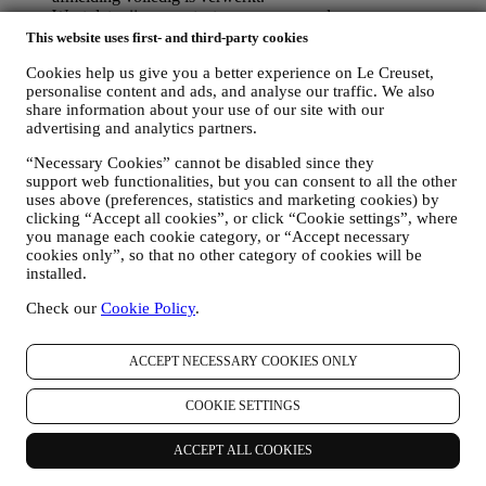
Weet dat wij uw contactgegevens en andere
persoonsgegevens niet doorgeven of verkopen aan andere
This website uses first- and third-party cookies
bedrijven voor hun marketingdoeleinden.
Cookies help us give you a better experience on Le Creuset,
RE-TARGETING / OM ONZE AANBIEDINGEN AAN
personalise content and ads, and analyse our traffic. We also
TE PASSEN EN DE KLANTERVARING TE
share information about your use of our site with our
VERBETEREN
advertising and analytics partners.
Wij willen uw gegevens gebruiken om onze diensten en
aanbiedingen af te stemmen op uw behoeften en voorkeuren
“Necessary Cookies” cannot be disabled since they
om u een gepersonaliseerde Le Creuset-klantervaring te
support web functionalities, but you can consent to all the other
bieden. Wij doen dit door uw gewoontes of interesses te
uses above (preferences, statistics and marketing cookies) by
analyseren, bijvoorbeeld met betrekking tot de meest bekeken
clicking “Accept all cookies”, or click “Cookie settings”, where
producten, uw interactie met ons op sociale media, welke
you manage each cookie category, or “Accept necessary
pagina's van onze Website u bezoekt, welke inhoud van onze
cookies only”, so that no other category of cookies will be
aanbiedingen u leest. Wij doen dit voornamelijk door en ook
installed.
in combinatie met uw gegevens en voorkeuren die worden
verzameld zodra u zich inschrijft voor onze gepersonaliseerde
Check our
Cookie Policy
.
marketingcommunicatie. Wij zullen deze informatie gebruiken
om onze advertenties op andere sites te beheren, toegang te
ACCEPT NECESSARY COOKIES ONLY
verlenen tot specifieke inhoud, de inhoud of de aanbiedingen
die u op de Website ziet aan te passen of, als u toestemming
hebt gegeven om u aan te melden voor onze
COOKIE SETTINGS
marketingcommunicatie, om u relevante
communicatie/berichten te sturen waarvan wij denken dat u
ACCEPT ALL COOKIES
die leuk vindt. Er zullen geen andere gevolgen zijn. Het
gebruik van cookies is afhankelijk van uw toestemming. Als u