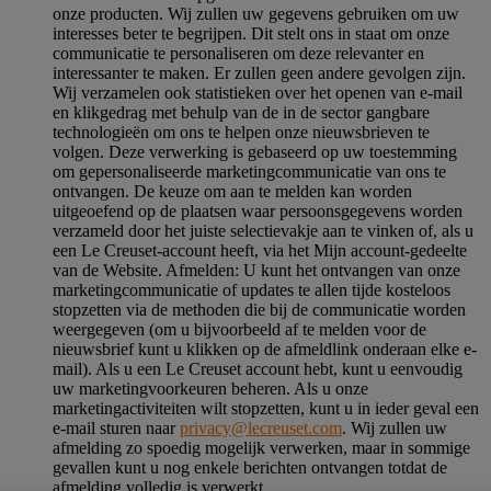
onze producten. Wij zullen uw gegevens gebruiken om uw
interesses beter te begrijpen. Dit stelt ons in staat om onze
communicatie te personaliseren om deze relevanter en
interessanter te maken. Er zullen geen andere gevolgen zijn.
Wij verzamelen ook statistieken over het openen van e-mail
en klikgedrag met behulp van de in de sector gangbare
technologieën om ons te helpen onze nieuwsbrieven te
volgen. Deze verwerking is gebaseerd op uw toestemming
om gepersonaliseerde marketingcommunicatie van ons te
ontvangen. De keuze om aan te melden kan worden
uitgeoefend op de plaatsen waar persoonsgegevens worden
verzameld door het juiste selectievakje aan te vinken of, als u
een Le Creuset-account heeft, via het Mijn account-gedeelte
van de Website.
Afmelden
: U kunt het ontvangen van onze
marketingcommunicatie of updates te allen tijde kosteloos
stopzetten via de methoden die bij de communicatie worden
weergegeven (om u bijvoorbeeld af te melden voor de
nieuwsbrief kunt u klikken op de afmeldlink onderaan elke e-
mail). Als u een Le Creuset account hebt, kunt u eenvoudig
uw marketingvoorkeuren beheren. Als u onze
marketingactiviteiten wilt stopzetten, kunt u in ieder geval een
e-mail sturen naar
privacy@lecreuset.com
. Wij zullen uw
afmelding zo spoedig mogelijk verwerken, maar in sommige
gevallen kunt u nog enkele berichten ontvangen totdat de
afmelding volledig is verwerkt.