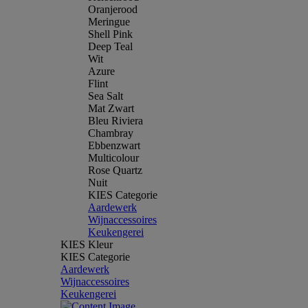
Oranjerood
Meringue
Shell Pink
Deep Teal
Wit
Azure
Flint
Sea Salt
Mat Zwart
Bleu Riviera
Chambray
Ebbenzwart
Multicolour
Rose Quartz
Nuit
KIES Categorie
Aardewerk
Wijnaccessoires
Keukengerei
KIES Kleur
KIES Categorie
Aardewerk
Wijnaccessoires
Keukengerei