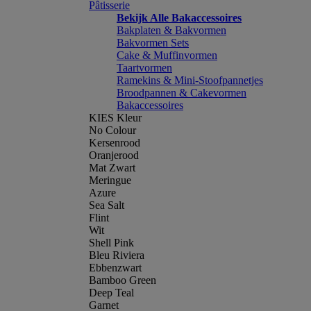
Pâtisserie
Bekijk Alle Bakaccessoires
Bakplaten & Bakvormen
Bakvormen Sets
Cake & Muffinvormen
Taartvormen
Ramekins & Mini-Stoofpannetjes
Broodpannen & Cakevormen
Bakaccessoires
KIES Kleur
No Colour
Kersenrood
Oranjerood
Mat Zwart
Meringue
Azure
Sea Salt
Flint
Wit
Shell Pink
Bleu Riviera
Ebbenzwart
Bamboo Green
Deep Teal
Garnet