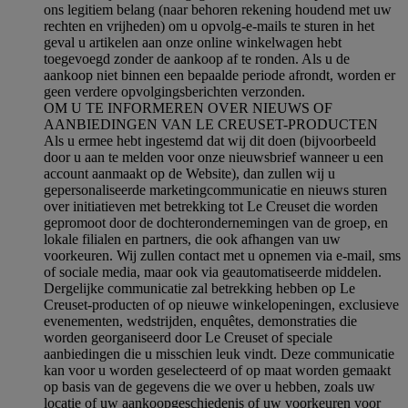
ons legitiem belang (naar behoren rekening houdend met uw
rechten en vrijheden) om u opvolg-e-mails te sturen in het
geval u artikelen aan onze online winkelwagen hebt
toegevoegd zonder de aankoop af te ronden. Als u de
aankoop niet binnen een bepaalde periode afrondt, worden er
geen verdere opvolgingsberichten verzonden.
OM U TE INFORMEREN OVER NIEUWS OF
AANBIEDINGEN VAN LE CREUSET-PRODUCTEN
Als u ermee hebt ingestemd dat wij dit doen (bijvoorbeeld
door u aan te melden voor onze nieuwsbrief wanneer u een
account aanmaakt op de Website), dan zullen wij u
gepersonaliseerde marketingcommunicatie en nieuws sturen
over initiatieven met betrekking tot Le Creuset die worden
gepromoot door de dochterondernemingen van de groep, en
lokale filialen en partners, die ook afhangen van uw
voorkeuren. Wij zullen contact met u opnemen via e-mail, sms
of sociale media, maar ook via geautomatiseerde middelen.
Dergelijke communicatie zal betrekking hebben op Le
Creuset-producten of op nieuwe winkelopeningen, exclusieve
evenementen, wedstrijden, enquêtes, demonstraties die
worden georganiseerd door Le Creuset of speciale
aanbiedingen die u misschien leuk vindt. Deze communicatie
kan voor u worden geselecteerd of op maat worden gemaakt
op basis van de gegevens die we over u hebben, zoals uw
locatie of uw aankoopgeschiedenis of uw voorkeuren voor