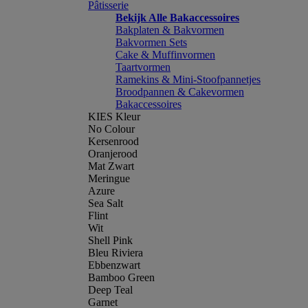
Pâtisserie
Bekijk Alle Bakaccessoires
Bakplaten & Bakvormen
Bakvormen Sets
Cake & Muffinvormen
Taartvormen
Ramekins & Mini-Stoofpannetjes
Broodpannen & Cakevormen
Bakaccessoires
KIES Kleur
No Colour
Kersenrood
Oranjerood
Mat Zwart
Meringue
Azure
Sea Salt
Flint
Wit
Shell Pink
Bleu Riviera
Ebbenzwart
Bamboo Green
Deep Teal
Garnet