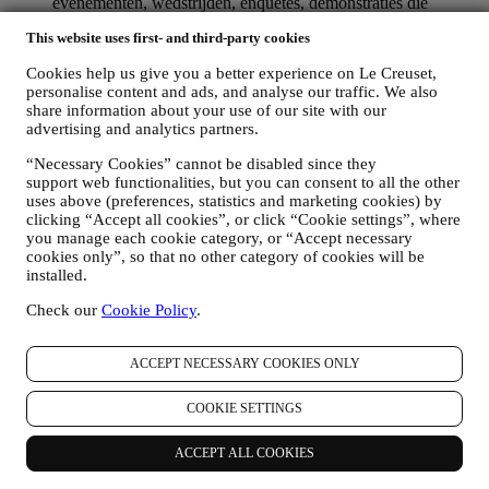
evenementen, wedstrijden, enquêtes, demonstraties die
worden georganiseerd door Le Creuset of speciale
This website uses first- and third-party cookies
aanbiedingen die u misschien leuk vindt. Deze communicatie
kan voor u worden geselecteerd of op maat worden gemaakt
Cookies help us give you a better experience on Le Creuset,
op basis van de gegevens die we over u hebben, zoals uw
personalise content and ads, and analyse our traffic. We also
locatie of uw aankoopgeschiedenis of uw voorkeuren voor
share information about your use of our site with our
onze producten. Wij zullen uw gegevens gebruiken om uw
advertising and analytics partners.
interesses beter te begrijpen. Dit stelt ons in staat om onze
communicatie te personaliseren om deze relevanter en
“Necessary Cookies” cannot be disabled since they
interessanter te maken. Er zullen geen andere gevolgen zijn.
support web functionalities, but you can consent to all the other
Wij verzamelen ook statistieken over het openen van e-mail
uses above (preferences, statistics and marketing cookies) by
en klikgedrag met behulp van de in de sector gangbare
clicking “Accept all cookies”, or click “Cookie settings”, where
technologieën om ons te helpen onze nieuwsbrieven te
you manage each cookie category, or “Accept necessary
cookies only”, so that no other category of cookies will be
volgen. Deze verwerking is gebaseerd op uw toestemming
installed.
om gepersonaliseerde marketingcommunicatie van ons te
ontvangen. De keuze om aan te melden kan worden
Check our
Cookie Policy
.
uitgeoefend op de plaatsen waar persoonsgegevens worden
verzameld door het juiste selectievakje aan te vinken of, als u
een Le Creuset-account heeft, via het Mijn account-gedeelte
ACCEPT NECESSARY COOKIES ONLY
van de Website.
Afmelden
: U kunt het ontvangen van onze
marketingcommunicatie of updates te allen tijde kosteloos
COOKIE SETTINGS
stopzetten via de methoden die bij de communicatie worden
weergegeven (om u bijvoorbeeld af te melden voor de
nieuwsbrief kunt u klikken op de afmeldlink onderaan elke e-
ACCEPT ALL COOKIES
mail). Als u een Le Creuset account hebt, kunt u eenvoudig