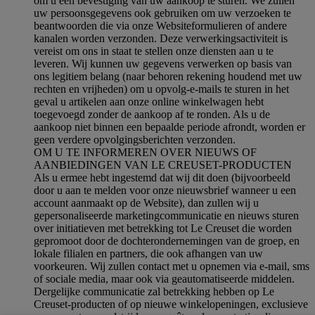
om u een bevestiging van uw aankoop te sturen. We zullen
uw persoonsgegevens ook gebruiken om uw verzoeken te
beantwoorden die via onze Websiteformulieren of andere
kanalen worden verzonden. Deze verwerkingsactiviteit is
vereist om ons in staat te stellen onze diensten aan u te
leveren. Wij kunnen uw gegevens verwerken op basis van
ons legitiem belang (naar behoren rekening houdend met uw
rechten en vrijheden) om u opvolg-e-mails te sturen in het
geval u artikelen aan onze online winkelwagen hebt
toegevoegd zonder de aankoop af te ronden. Als u de
aankoop niet binnen een bepaalde periode afrondt, worden er
geen verdere opvolgingsberichten verzonden.
OM U TE INFORMEREN OVER NIEUWS OF
AANBIEDINGEN VAN LE CREUSET-PRODUCTEN
Als u ermee hebt ingestemd dat wij dit doen (bijvoorbeeld
door u aan te melden voor onze nieuwsbrief wanneer u een
account aanmaakt op de Website), dan zullen wij u
gepersonaliseerde marketingcommunicatie en nieuws sturen
over initiatieven met betrekking tot Le Creuset die worden
gepromoot door de dochterondernemingen van de groep, en
lokale filialen en partners, die ook afhangen van uw
voorkeuren. Wij zullen contact met u opnemen via e-mail, sms
of sociale media, maar ook via geautomatiseerde middelen.
Dergelijke communicatie zal betrekking hebben op Le
Creuset-producten of op nieuwe winkelopeningen, exclusieve