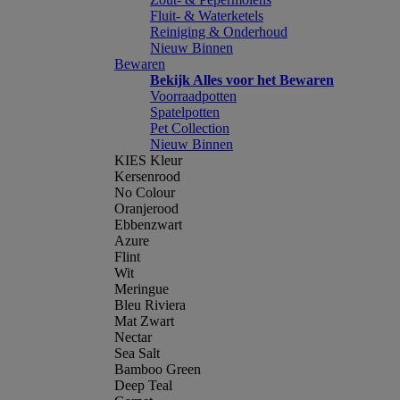
Fluit- & Waterketels
Reiniging & Onderhoud
Nieuw Binnen
Bewaren
Bekijk Alles voor het Bewaren
Voorraadpotten
Spatelpotten
Pet Collection
Nieuw Binnen
KIES Kleur
Kersenrood
No Colour
Oranjerood
Ebbenzwart
Azure
Flint
Wit
Meringue
Bleu Riviera
Mat Zwart
Nectar
Sea Salt
Bamboo Green
Deep Teal