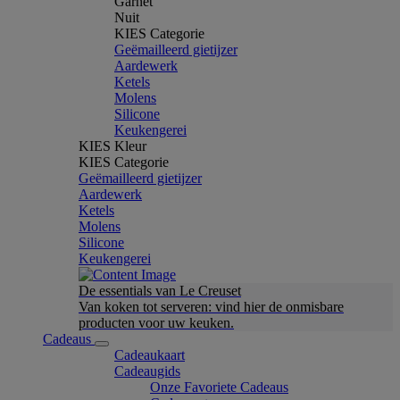
Garnet
Nuit
KIES Categorie
Geëmailleerd gietijzer
Aardewerk
Ketels
Molens
Silicone
Keukengerei
KIES Kleur
KIES Categorie
Geëmailleerd gietijzer
Aardewerk
Ketels
Molens
Silicone
Keukengerei
De essentials van Le Creuset
Van koken tot serveren: vind hier de onmisbare
producten voor uw keuken.
Cadeaus
Cadeaukaart
Cadeaugids
Onze Favoriete Cadeaus