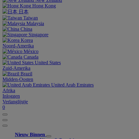
New Zealand
Hong Kong
日本
Taiwan
Malaysia
China
Singapore
Korea
Noord-Amerika
México
Canada
United States
Zuid-Amerika
Brazil
Midden-Oosten
United Arab Emirates
Afrika
Inloggen
Verlanglijstje
0
Nieuw Binnen