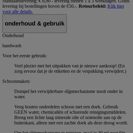
Standaardlevering:
€ 6,90 - levering binnen 1 à 3 werkdagen.
Gratis
levering bij bestellingen boven de €50,-.
Retourbeleid:
Klik hier
voor alle details.
onderhoud & gebruik
Onderhoud
handwash
Voor het eerste gebruik:
Veel plezier met het uitpakken van je nieuwe aankoop! (En
zorg ervoor dat je de etiketten en de verpakking verwijdert.)
Schoonmaken:
Dompel het verwijderbare slijpmechanisme nooit onder in
water.
Veeg houten onderdelen schoon met een doek. Gebruik
GEEN water, chemicaliën of schurende reinigingsmiddelen.
Breng een lichte laag minerale olie of notenolie aan op de
buitenkant, alleen met een zachte doek als deze droog wordt.
Om het slijpmechanisme te reinigen, maal je 30 ml zout fijn