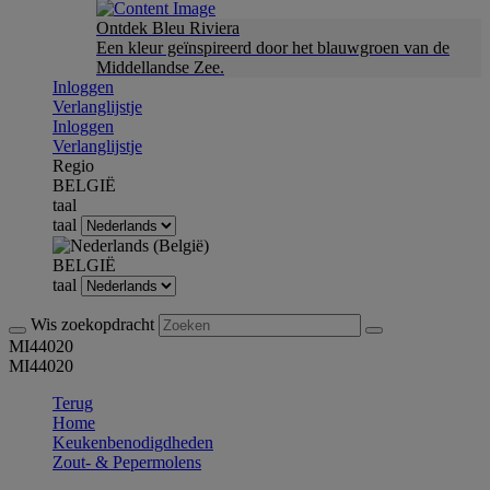
Ontdek Bleu Riviera
Een kleur geïnspireerd door het blauwgroen van de
Middellandse Zee.
Inloggen
Verlanglijstje
Inloggen
Verlanglijstje
Regio
BELGIË
taal
taal
BELGIË
taal
Wis zoekopdracht
MI44020
MI44020
Terug
Home
Keukenbenodigdheden
Zout- & Pepermolens