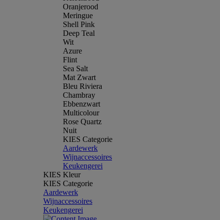
Oranjerood
Meringue
Shell Pink
Deep Teal
Wit
Azure
Flint
Sea Salt
Mat Zwart
Bleu Riviera
Chambray
Ebbenzwart
Multicolour
Rose Quartz
Nuit
KIES Categorie
Aardewerk
Wijnaccessoires
Keukengerei
KIES Kleur
KIES Categorie
Aardewerk
Wijnaccessoires
Keukengerei