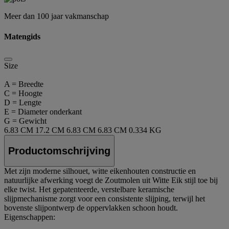
Meer dan 100 jaar vakmanschap
Matengids
Size
A = Breedte
C = Hoogte
D = Lengte
E = Diameter onderkant
G = Gewicht
6.83 CM
17.2 CM
6.83 CM
6.83 CM
0.334 KG
Productomschrijving
Met zijn moderne silhouet, witte eikenhouten constructie en
natuurlijke afwerking voegt de Zoutmolen uit Witte Eik stijl toe bij
elke twist. Het gepatenteerde, verstelbare keramische
slijpmechanisme zorgt voor een consistente slijping, terwijl het
bovenste slijpontwerp de oppervlakken schoon houdt.
Eigenschappen: