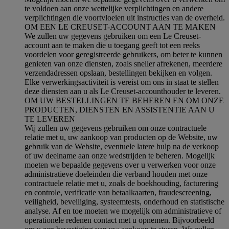
te voldoen aan onze wettelijke verplichtingen en andere
verplichtingen die voortvloeien uit instructies van de overheid.
OM EEN LE CREUSET-ACCOUNT AAN TE MAKEN
We zullen uw gegevens gebruiken om een Le Creuset-
account aan te maken die u toegang geeft tot een reeks
voordelen voor geregistreerde gebruikers, om beter te kunnen
genieten van onze diensten, zoals sneller afrekenen, meerdere
verzendadressen opslaan, bestellingen bekijken en volgen.
Elke verwerkingsactiviteit is vereist om ons in staat te stellen
deze diensten aan u als Le Creuset-accounthouder te leveren.
OM UW BESTELLINGEN TE BEHEREN EN OM ONZE
PRODUCTEN, DIENSTEN EN ASSISTENTIE AAN U
TE LEVEREN
Wij zullen uw gegevens gebruiken om onze contractuele
relatie met u, uw aankoop van producten op de Website, uw
gebruik van de Website, eventuele latere hulp na de verkoop
of uw deelname aan onze wedstrijden te beheren. Mogelijk
moeten we bepaalde gegevens over u verwerken voor onze
administratieve doeleinden die verband houden met onze
contractuele relatie met u, zoals de boekhouding, facturering
en controle, verificatie van betaalkaarten, fraudescreening,
veiligheid, beveiliging, systeemtests, onderhoud en statistische
analyse. Af en toe moeten we mogelijk om administratieve of
operationele redenen contact met u opnemen. Bijvoorbeeld