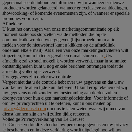
gepersonaliseerde inhoud en informeren wij u wanneer er nieuwe
producten worden gelanceerd, wanneer er exclusieve aanbiedingen,
showcooking- of komende evenementen zijn, of wanneer er speciale
promoties voor u zijn.
Afmelden:
U kunt het ontvangen van onze marketingcommunicatie op elk
moment kosteloos stopzetten via de methoden die bij de
communicatie worden weergegeven (bijvoorbeeld om u af te
melden voor de nieuwsbrief kunt u klikken op de afmeldlink
onderaan elke e-mail). Als u een van onze marketingactiviteiten wilt
stopzetten, kunt u in ieder geval een e-mail sturen naar
.
Uw
afmelding zal zo snel mogelijk worden verwerkt, maar in sommige
omstandigheden kunt u nog enkele berichten ontvangen totdat de
afmelding volledig is verwerkt.
Uw gegevens zijn onder uw controle
Vergeet niet dat u de controle hebt over uw gegevens en dat u uw
voorkeuren te allen tijde kunt beheren. U kunt erop rekenen dat wij
uw gegevens nooit zonder uw toestemming aan derden zullen
doorgeven voor hun eigen marketingdoeleinden. Voor informatie of
om uw privacyrechten uit te oefenen, kunt u ons mailen op
privacy@lecreuset.com
om ons te laten weten waar wij u mee van
dienst kunnen zijn en wij zullen tijdig reageren.
Volledige Privacyverklaring van Le Creuset
Le Creuset verbindt zich ertoe uw persoonsgegevens en uw privacy
te beschermen en in deze verklaring wordt uitgelegd hoe wij uw