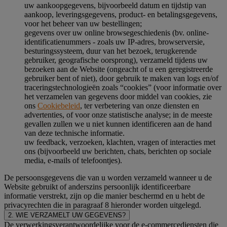
uw aankoopgegevens, bijvoorbeeld datum en tijdstip van
aankoop, leveringsgegevens, product- en betalingsgegevens,
voor het beheer van uw bestellingen;
gegevens over uw online browsegeschiedenis (bv. online-
identificatienummers - zoals uw IP-adres, browserversie,
besturingssysteem, duur van het bezoek, terugkerende
gebruiker, geografische oorsprong), verzameld tijdens uw
bezoeken aan de Website (ongeacht of u een geregistreerde
gebruiker bent of niet), door gebruik te maken van logs en/of
traceringstechnologieën zoals “cookies” (voor informatie over
het verzamelen van gegevens door middel van cookies, zie
ons
Cookiebeleid
, ter verbetering van onze diensten en
advertenties, of voor onze statistische analyse; in de meeste
gevallen zullen we u niet kunnen identificeren aan de hand
van deze technische informatie.
uw feedback, verzoeken, klachten, vragen of interacties met
ons (bijvoorbeeld uw berichten, chats, berichten op sociale
media, e-mails of telefoontjes).
De persoonsgegevens die van u worden verzameld wanneer u de
Website gebruikt of anderszins persoonlijk identificeerbare
informatie verstrekt, zijn op die manier beschermd en u hebt de
privacyrechten die in paragraaf 8 hieronder worden uitgelegd.
2. WIE VERZAMELT UW GEGEVENS?
De verwerkingsverantwoordelijke voor de e-commercediensten die