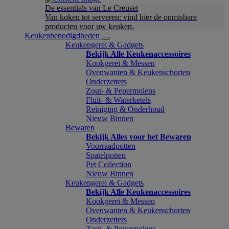
De essentials van Le Creuset
Van koken tot serveren: vind hier de onmisbare
producten voor uw keuken.
Keukenbenodigdheden
Keukengerei & Gadgets
Bekijk Alle Keukenaccessoires
Kookgerei & Messen
Ovenwanten & Keukenschorten
Onderzetters
Zout- & Pepermolens
Fluit- & Waterketels
Reiniging & Onderhoud
Nieuw Binnen
Bewaren
Bekijk Alles voor het Bewaren
Voorraadpotten
Spatelpotten
Pet Collection
Nieuw Binnen
Keukengerei & Gadgets
Bekijk Alle Keukenaccessoires
Kookgerei & Messen
Ovenwanten & Keukenschorten
Onderzetters
Zout- & Pepermolens