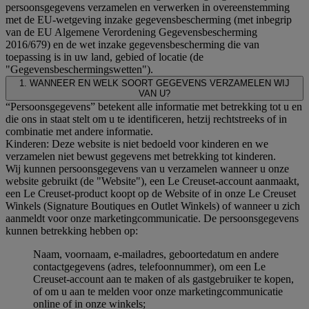
persoonsgegevens verzamelen en verwerken in overeenstemming
met de EU-wetgeving inzake gegevensbescherming (met inbegrip
van de EU Algemene Verordening Gegevensbescherming
2016/679) en de wet inzake gegevensbescherming die van
toepassing is in uw land, gebied of locatie (de
"Gegevensbeschermingswetten").
1. WANNEER EN WELK SOORT GEGEVENS VERZAMELEN WIJ
VAN U?
“Persoonsgegevens” betekent alle informatie met betrekking tot u en
die ons in staat stelt om u te identificeren, hetzij rechtstreeks of in
combinatie met andere informatie.
Kinderen: Deze website is niet bedoeld voor kinderen en we
verzamelen niet bewust gegevens met betrekking tot kinderen.
Wij kunnen persoonsgegevens van u verzamelen wanneer u onze
website gebruikt (de "Website"), een Le Creuset-account aanmaakt,
een Le Creuset-product koopt op de Website of in onze Le Creuset
Winkels (Signature Boutiques en Outlet Winkels) of wanneer u zich
aanmeldt voor onze marketingcommunicatie. De persoonsgegevens
kunnen betrekking hebben op:
Naam, voornaam, e-mailadres, geboortedatum en andere
contactgegevens (adres, telefoonnummer), om een Le
Creuset-account aan te maken of als gastgebruiker te kopen,
of om u aan te melden voor onze marketingcommunicatie
online of in onze winkels;