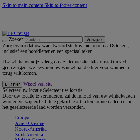
Skip to main content
Skip to footer content
Zomerse buitenmomenten met de BBQ Outdoor Collectie &
Thyme -
Shop Nu
De essentials van Le Creuset -
Ontdek Nu
Nieuwsbrieven: Registreer en bespaar 10%! -
Schrijf je nu in
Zoeken
Verwijder
Zorg ervoor dat uw wachtwoord sterk is, met minimaal 8 tekens,
inclusief een hoofdletter en een speciaal teken.
Uw winkelmandje is leeg op de nieuwe site. Maar maakt u zich
geen zorgen, we bewaren uw winkelmandje hier voor wanneer u
terug wilt komen.
Wissel van site
Blijf hier
Selecteer uw locatie
Selecteer uw locatie
Door uw locatie te veranderen, zal de inhoud van uw winkelwagen
worden verwijderd. Online gekochte artikelen kunnen alleen naar
het geselecteerde land worden verzonden.
Europa
Aziё / Oceaniё
Noord-Amerika
Zuid-Amerika