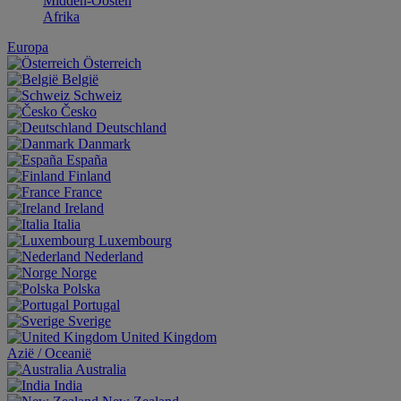
Midden-Oosten
Afrika
Europa
Österreich
België
Schweiz
Česko
Deutschland
Danmark
España
Finland
France
Ireland
Italia
Luxembourg
Nederland
Norge
Polska
Portugal
Sverige
United Kingdom
Aziё / Oceaniё
Australia
India