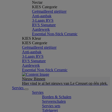
Nectar
KIES Categorie
Geëmailleerd gietijzer
Anti-aanbak
3-Laags RVS
RVS Signature
Aardewerk
Essential Non-Stick Ceramic
KIES Kleur
KIES Categorie
Geëmailleerd gietijzer
Anti-aanbak
3-Laags RVS
RVS Signature
Aardewerk
Essential Non-Stick Ceramic
Nieuw Binnen
Hier vind je al het nieuws van Le Creuset op één plek.
Servies
Servies
Borden & Schalen
Serveerschalen
Servies sets
Tafelgerei