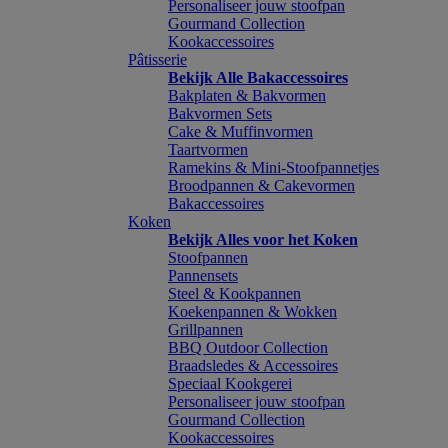
Personaliseer jouw stoofpan
Gourmand Collection
Kookaccessoires
Pâtisserie
Bekijk Alle Bakaccessoires
Bakplaten & Bakvormen
Bakvormen Sets
Cake & Muffinvormen
Taartvormen
Ramekins & Mini-Stoofpannetjes
Broodpannen & Cakevormen
Bakaccessoires
Koken
Bekijk Alles voor het Koken
Stoofpannen
Pannensets
Steel & Kookpannen
Koekenpannen & Wokken
Grillpannen
BBQ Outdoor Collection
Braadsledes & Accessoires
Speciaal Kookgerei
Personaliseer jouw stoofpan
Gourmand Collection
Kookaccessoires