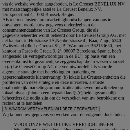
via de website worden aangeboden, is Le Creuset BENELUX NV
met maatschappelijke zetel te Le Creuset Benelux NV,
Drukpersstraat 4, 1000 Brussel, België.
Als u ermee instemt om marketingboodschappen van ons te
ontvangen, worden uw gegevens onderdeel van de
consumentendatabase van Le Creuset Group, die als
gegevensbeheerder wordt beheerd door Le Creuset Group AG, met
het kantoor in Hofstrasse 1A,Neuhofstrasse 4 , Baar, Zugo, 6340
Zwitserland (die Le Creuset SL, BTW-nummer B62153630, met
kantoor in Paseo de Gracia 9, 2º, 08007 Barcelona, Spanje, heeft
aangesteld als vertegenwoordiger in de EU), op basis van een
overeenkomst tot gezamenlijke zeggenschap die in wezen voorziet
in (a) Le Creuset Group AG die verantwoordelijk is voor de
algemene strategie met betrekking tot marketing en
gepersonaliseerde klantervaring; (b) lokale Le Creuset-entiteiten die
profiteren van deze strategie en deze uitvoeren, alsmede
onafhankelijk marketingcommunicatie/initiatieven ontwikkelen op
lokaal niveau (binnen een bepaald land); (c) beide gezamenlijk
beheerders die nodig zijn om de verzoeken van uw betrokkene om
rechten af te handelen.
3. WAAROM VERZAMELEN WIJ DEZE GEGEVENS?
Wij kunnen uw gegevens verwerken voor de volgende doeleinden:
VOOR ONZE WETTELIJKE VERPLICHTINGEN
Mogelijk moeten we bepaalde gegevens over u verwerken om