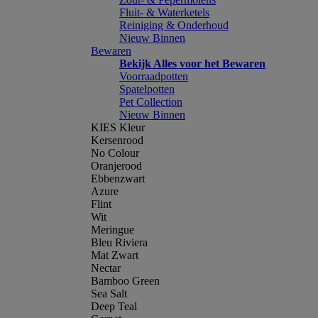
Fluit- & Waterketels
Reiniging & Onderhoud
Nieuw Binnen
Bewaren
Bekijk Alles voor het Bewaren
Voorraadpotten
Spatelpotten
Pet Collection
Nieuw Binnen
KIES Kleur
Kersenrood
No Colour
Oranjerood
Ebbenzwart
Azure
Flint
Wit
Meringue
Bleu Riviera
Mat Zwart
Nectar
Bamboo Green
Sea Salt
Deep Teal