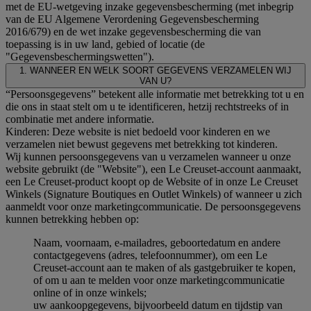
met de EU-wetgeving inzake gegevensbescherming (met inbegrip
van de EU Algemene Verordening Gegevensbescherming
2016/679) en de wet inzake gegevensbescherming die van
toepassing is in uw land, gebied of locatie (de
"Gegevensbeschermingswetten").
1. WANNEER EN WELK SOORT GEGEVENS VERZAMELEN WIJ
VAN U?
“Persoonsgegevens” betekent alle informatie met betrekking tot u en
die ons in staat stelt om u te identificeren, hetzij rechtstreeks of in
combinatie met andere informatie.
Kinderen: Deze website is niet bedoeld voor kinderen en we
verzamelen niet bewust gegevens met betrekking tot kinderen.
Wij kunnen persoonsgegevens van u verzamelen wanneer u onze
website gebruikt (de "Website"), een Le Creuset-account aanmaakt,
een Le Creuset-product koopt op de Website of in onze Le Creuset
Winkels (Signature Boutiques en Outlet Winkels) of wanneer u zich
aanmeldt voor onze marketingcommunicatie. De persoonsgegevens
kunnen betrekking hebben op:
Naam, voornaam, e-mailadres, geboortedatum en andere
contactgegevens (adres, telefoonnummer), om een Le
Creuset-account aan te maken of als gastgebruiker te kopen,
of om u aan te melden voor onze marketingcommunicatie
online of in onze winkels;
uw aankoopgegevens, bijvoorbeeld datum en tijdstip van