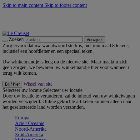
Skip to main content
Skip to footer content
Zomerse buitenmomenten met de BBQ Outdoor Collectie &
Thyme -
Shop Nu
De essentials van Le Creuset -
Ontdek Nu
Nieuwsbrieven: Registreer en bespaar 10%! -
Schrijf je nu in
Zoeken
Verwijder
Zorg ervoor dat uw wachtwoord sterk is, met minimaal 8 tekens,
inclusief een hoofdletter en een speciaal teken.
Uw winkelmandje is leeg op de nieuwe site. Maar maakt u zich
geen zorgen, we bewaren uw winkelmandje hier voor wanneer u
terug wilt komen.
Wissel van site
Blijf hier
Selecteer uw locatie
Selecteer uw locatie
Door uw locatie te veranderen, zal de inhoud van uw winkelwagen
worden verwijderd. Online gekochte artikelen kunnen alleen naar
het geselecteerde land worden verzonden.
Europa
Aziё / Oceaniё
Noord-Amerika
Zuid-Amerika