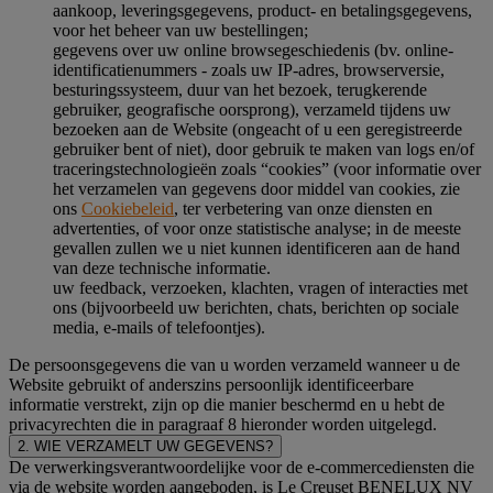
aankoop, leveringsgegevens, product- en betalingsgegevens,
voor het beheer van uw bestellingen;
gegevens over uw online browsegeschiedenis (bv. online-
identificatienummers - zoals uw IP-adres, browserversie,
besturingssysteem, duur van het bezoek, terugkerende
gebruiker, geografische oorsprong), verzameld tijdens uw
bezoeken aan de Website (ongeacht of u een geregistreerde
gebruiker bent of niet), door gebruik te maken van logs en/of
traceringstechnologieën zoals “cookies” (voor informatie over
het verzamelen van gegevens door middel van cookies, zie
ons
Cookiebeleid
, ter verbetering van onze diensten en
advertenties, of voor onze statistische analyse; in de meeste
gevallen zullen we u niet kunnen identificeren aan de hand
van deze technische informatie.
uw feedback, verzoeken, klachten, vragen of interacties met
ons (bijvoorbeeld uw berichten, chats, berichten op sociale
media, e-mails of telefoontjes).
De persoonsgegevens die van u worden verzameld wanneer u de
Website gebruikt of anderszins persoonlijk identificeerbare
informatie verstrekt, zijn op die manier beschermd en u hebt de
privacyrechten die in paragraaf 8 hieronder worden uitgelegd.
2. WIE VERZAMELT UW GEGEVENS?
De verwerkingsverantwoordelijke voor de e-commercediensten die
via de website worden aangeboden, is Le Creuset BENELUX NV