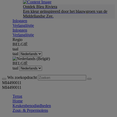
Ontdek Bleu Riviera
Een kleur geïnspireerd door het blauwgroen van de
Middellandse Zee.
Inloggen
Verlanglijstje
Inloggen
Verlanglijstje
Regio
BELGIË
taal
taal
BELGIË
taal
Wis zoekopdracht
MI4490011
MI4490011
Terug
Home
Keukenbenodigdheden
Zout- & Pepermolens