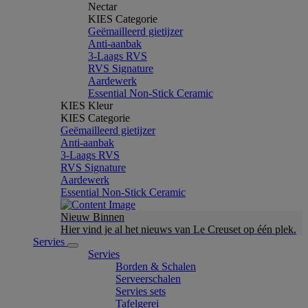
Nectar
KIES Categorie
Geëmailleerd gietijzer
Anti-aanbak
3-Laags RVS
RVS Signature
Aardewerk
Essential Non-Stick Ceramic
KIES Kleur
KIES Categorie
Geëmailleerd gietijzer
Anti-aanbak
3-Laags RVS
RVS Signature
Aardewerk
Essential Non-Stick Ceramic
Nieuw Binnen
Hier vind je al het nieuws van Le Creuset op één plek.
Servies
Servies
Borden & Schalen
Serveerschalen
Servies sets
Tafelgerei