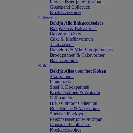
Personaliseer jouw stoofpan
Gourmand Collection
Kookaccessoires
Pâtisserie
Bekijk Alle Bakaccessoires
Bakplaten & Bakvormen
Bakvormen Sets
Cake & Muffinvormen
Taartvormen
Ramekins & Mini-Stoofpannetjes
Broodpannen & Cakevormen
Bakaccessoires
Koken
Bekijk Alles voor het Koken
Stoofpannen
Pannensets
Steel & Kookpannen
Koekenpannen & Wokken
Grillpannen
BBQ Outdoor Collection
Braadsledes & Accessoires
Speciaal Kookgerei
Personaliseer jouw stoofpan
Gourmand Collection
Kookaccessoires