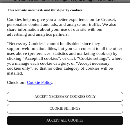
verplichtingen die voortvloeien uit instructies van de overheid.
OM EEN LE CREUSET-ACCOUNT AAN TE MAKEN
This website uses first- and third-party cookies
We zullen uw gegevens gebruiken om een Le Creuset-
Cookies help us give you a better experience on Le Creuset,
account aan te maken die u toegang geeft tot een reeks
personalise content and ads, and analyse our traffic. We also
voordelen voor geregistreerde gebruikers, om beter te kunnen
share information about your use of our site with our
genieten van onze diensten, zoals sneller afrekenen, meerdere
advertising and analytics partners.
verzendadressen opslaan, bestellingen bekijken en volgen.
Elke verwerkingsactiviteit is vereist om ons in staat te stellen
“Necessary Cookies” cannot be disabled since they
deze diensten aan u als Le Creuset-accounthouder te leveren.
support web functionalities, but you can consent to all the other
OM UW BESTELLINGEN TE BEHEREN EN OM ONZE
uses above (preferences, statistics and marketing cookies) by
PRODUCTEN, DIENSTEN EN ASSISTENTIE AAN U
clicking “Accept all cookies”, or click “Cookie settings”, where
TE LEVEREN
you manage each cookie category, or “Accept necessary
Wij zullen uw gegevens gebruiken om onze contractuele
cookies only”, so that no other category of cookies will be
relatie met u, uw aankoop van producten op de Website, uw
installed.
gebruik van de Website, eventuele latere hulp na de verkoop
Check our
Cookie Policy
.
of uw deelname aan onze wedstrijden te beheren. Mogelijk
moeten we bepaalde gegevens over u verwerken voor onze
administratieve doeleinden die verband houden met onze
ACCEPT NECESSARY COOKIES ONLY
contractuele relatie met u, zoals de boekhouding, facturering
en controle, verificatie van betaalkaarten, fraudescreening,
COOKIE SETTINGS
veiligheid, beveiliging, systeemtests, onderhoud en statistische
analyse. Af en toe moeten we mogelijk om administratieve of
operationele redenen contact met u opnemen. Bijvoorbeeld
ACCEPT ALL COOKIES
om u een bevestiging van uw aankoop te sturen. We zullen
uw persoonsgegevens ook gebruiken om uw verzoeken te