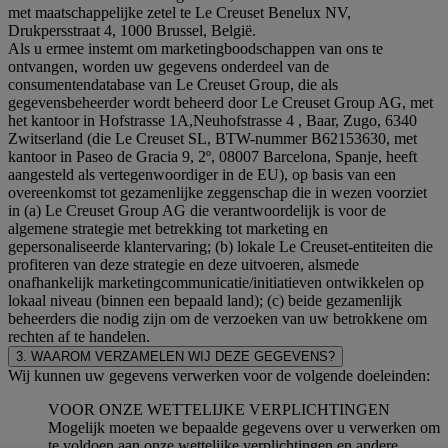
met maatschappelijke zetel te Le Creuset Benelux NV,
Drukpersstraat 4, 1000 Brussel, België.
Als u ermee instemt om marketingboodschappen van ons te
ontvangen, worden uw gegevens onderdeel van de
consumentendatabase van Le Creuset Group, die als
gegevensbeheerder wordt beheerd door Le Creuset Group AG, met
het kantoor in Hofstrasse 1A,Neuhofstrasse 4 , Baar, Zugo, 6340
Zwitserland (die Le Creuset SL, BTW-nummer B62153630, met
kantoor in Paseo de Gracia 9, 2º, 08007 Barcelona, Spanje, heeft
aangesteld als vertegenwoordiger in de EU), op basis van een
overeenkomst tot gezamenlijke zeggenschap die in wezen voorziet
in (a) Le Creuset Group AG die verantwoordelijk is voor de
algemene strategie met betrekking tot marketing en
gepersonaliseerde klantervaring; (b) lokale Le Creuset-entiteiten die
profiteren van deze strategie en deze uitvoeren, alsmede
onafhankelijk marketingcommunicatie/initiatieven ontwikkelen op
lokaal niveau (binnen een bepaald land); (c) beide gezamenlijk
beheerders die nodig zijn om de verzoeken van uw betrokkene om
rechten af te handelen.
3. WAAROM VERZAMELEN WIJ DEZE GEGEVENS?
Wij kunnen uw gegevens verwerken voor de volgende doeleinden:
VOOR ONZE WETTELIJKE VERPLICHTINGEN
Mogelijk moeten we bepaalde gegevens over u verwerken om
te voldoen aan onze wettelijke verplichtingen en andere