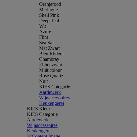
Oranjerood
Meringue
Shell Pink
Deep Teal
Wit
Azure
Flint
Sea Salt
Mat Zwart
Bleu Riviera
Chambray
Ebbenzwart
Multicolour
Rose Quartz
Nuit
KIES Categorie
Aardewerk
Wijnaccessoires
Keukengerei
KIES Kleur
KIES Categorie
Aardewerk
Wijnaccessoires
Keukengerei