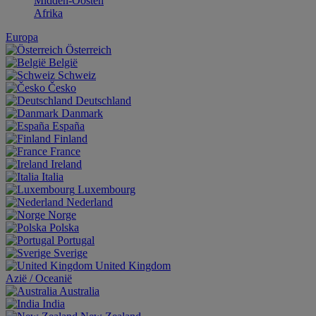
Midden-Oosten
Afrika
Europa
Österreich
België
Schweiz
Česko
Deutschland
Danmark
España
Finland
France
Ireland
Italia
Luxembourg
Nederland
Norge
Polska
Portugal
Sverige
United Kingdom
Aziё / Oceaniё
Australia
India