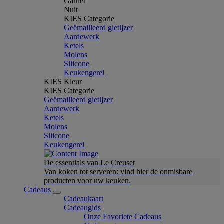
Garnet
Nuit
KIES Categorie
Geëmailleerd gietijzer
Aardewerk
Ketels
Molens
Silicone
Keukengerei
KIES Kleur
KIES Categorie
Geëmailleerd gietijzer
Aardewerk
Ketels
Molens
Silicone
Keukengerei
De essentials van Le Creuset
Van koken tot serveren: vind hier de onmisbare
producten voor uw keuken.
Cadeaus
Cadeaukaart
Cadeaugids
Onze Favoriete Cadeaus