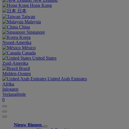
New Zealand
Hong Kong
日本
Taiwan
Malaysia
China
Singapore
Korea
Noord-Amerika
México
Canada
United States
Zuid-Amerika
Brazil
Midden-Oosten
United Arab Emirates
Afrika
Inloggen
Verlanglijstje
0
Nieuw Binnen