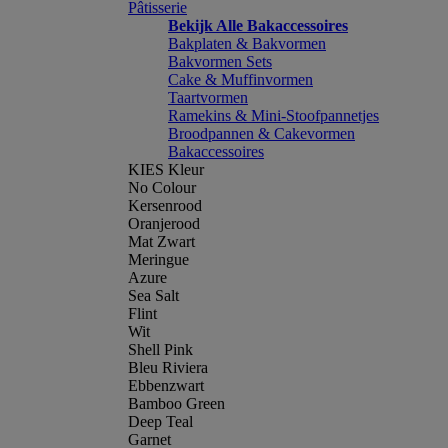
Pâtisserie
Bekijk Alle Bakaccessoires
Bakplaten & Bakvormen
Bakvormen Sets
Cake & Muffinvormen
Taartvormen
Ramekins & Mini-Stoofpannetjes
Broodpannen & Cakevormen
Bakaccessoires
KIES Kleur
No Colour
Kersenrood
Oranjerood
Mat Zwart
Meringue
Azure
Sea Salt
Flint
Wit
Shell Pink
Bleu Riviera
Ebbenzwart
Bamboo Green
Deep Teal
Garnet