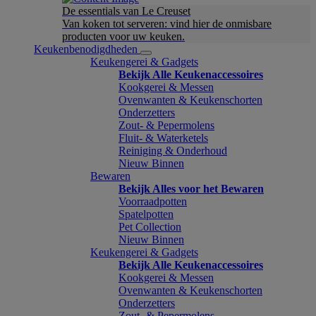
De essentials van Le Creuset
Van koken tot serveren: vind hier de onmisbare
producten voor uw keuken.
Keukenbenodigdheden
Keukengerei & Gadgets
Bekijk Alle Keukenaccessoires
Kookgerei & Messen
Ovenwanten & Keukenschorten
Onderzetters
Zout- & Pepermolens
Fluit- & Waterketels
Reiniging & Onderhoud
Nieuw Binnen
Bewaren
Bekijk Alles voor het Bewaren
Voorraadpotten
Spatelpotten
Pet Collection
Nieuw Binnen
Keukengerei & Gadgets
Bekijk Alle Keukenaccessoires
Kookgerei & Messen
Ovenwanten & Keukenschorten
Onderzetters
Zout- & Pepermolens