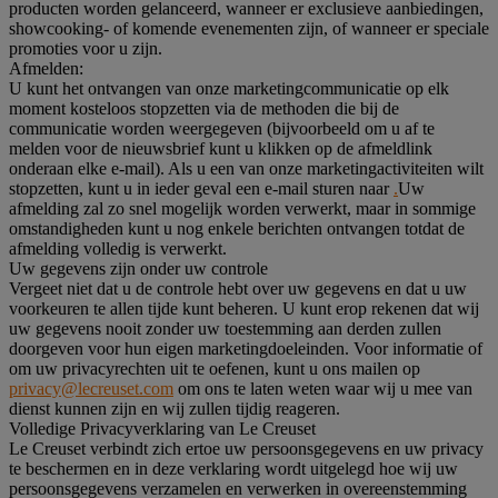
producten worden gelanceerd, wanneer er exclusieve aanbiedingen,
showcooking- of komende evenementen zijn, of wanneer er speciale
promoties voor u zijn.
Afmelden:
U kunt het ontvangen van onze marketingcommunicatie op elk
moment kosteloos stopzetten via de methoden die bij de
communicatie worden weergegeven (bijvoorbeeld om u af te
melden voor de nieuwsbrief kunt u klikken op de afmeldlink
onderaan elke e-mail). Als u een van onze marketingactiviteiten wilt
stopzetten, kunt u in ieder geval een e-mail sturen naar
.
Uw
afmelding zal zo snel mogelijk worden verwerkt, maar in sommige
omstandigheden kunt u nog enkele berichten ontvangen totdat de
afmelding volledig is verwerkt.
Uw gegevens zijn onder uw controle
Vergeet niet dat u de controle hebt over uw gegevens en dat u uw
voorkeuren te allen tijde kunt beheren. U kunt erop rekenen dat wij
uw gegevens nooit zonder uw toestemming aan derden zullen
doorgeven voor hun eigen marketingdoeleinden. Voor informatie of
om uw privacyrechten uit te oefenen, kunt u ons mailen op
privacy@lecreuset.com
om ons te laten weten waar wij u mee van
dienst kunnen zijn en wij zullen tijdig reageren.
Volledige Privacyverklaring van Le Creuset
Le Creuset verbindt zich ertoe uw persoonsgegevens en uw privacy
te beschermen en in deze verklaring wordt uitgelegd hoe wij uw
persoonsgegevens verzamelen en verwerken in overeenstemming