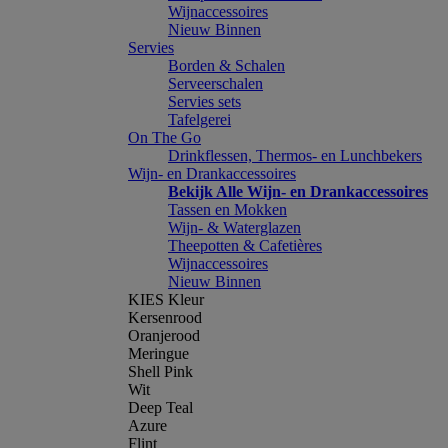
Wijnaccessoires
Nieuw Binnen
Servies
Borden & Schalen
Serveerschalen
Servies sets
Tafelgerei
On The Go
Drinkflessen, Thermos- en Lunchbekers
Wijn- en Drankaccessoires
Bekijk Alle Wijn- en Drankaccessoires
Tassen en Mokken
Wijn- & Waterglazen
Theepotten & Cafetières
Wijnaccessoires
Nieuw Binnen
KIES Kleur
Kersenrood
Oranjerood
Meringue
Shell Pink
Wit
Deep Teal
Azure
Flint