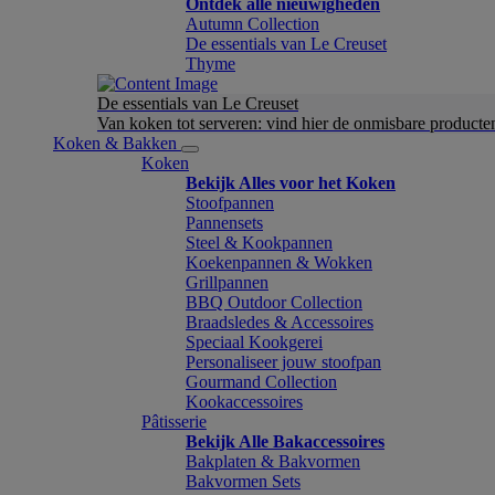
Ontdek alle nieuwigheden
Autumn Collection
De essentials van Le Creuset
Thyme
De essentials van Le Creuset
Van koken tot serveren: vind hier de onmisbare product
Koken & Bakken
Koken
Bekijk Alles voor het Koken
Stoofpannen
Pannensets
Steel & Kookpannen
Koekenpannen & Wokken
Grillpannen
BBQ Outdoor Collection
Braadsledes & Accessoires
Speciaal Kookgerei
Personaliseer jouw stoofpan
Gourmand Collection
Kookaccessoires
Pâtisserie
Bekijk Alle Bakaccessoires
Bakplaten & Bakvormen
Bakvormen Sets