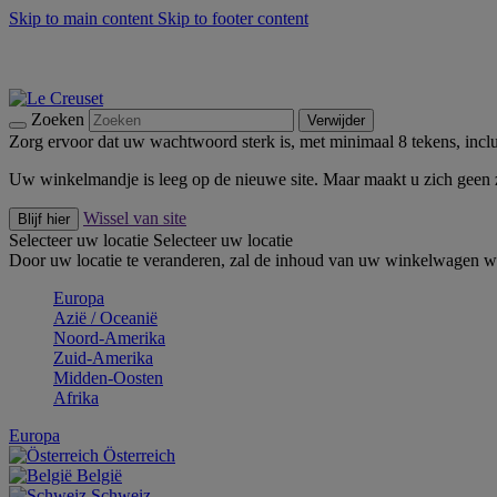
Skip to main content
Skip to footer content
Zomerse buitenmomenten met de BBQ Outdoor Collectie & Thy
De essentials van Le Creuset -
Ontdek Nu
Nieuwsbrieven: Registreer en bespaar 10%! -
Schrijf je nu in
Zoeken
Verwijder
Zorg ervoor dat uw wachtwoord sterk is, met minimaal 8 tekens, inclus
Uw winkelmandje is leeg op de nieuwe site. Maar maakt u zich geen
Wissel van site
Blijf hier
Selecteer uw locatie
Selecteer uw locatie
Door uw locatie te veranderen, zal de inhoud van uw winkelwagen wo
Europa
Aziё / Oceaniё
Noord-Amerika
Zuid-Amerika
Midden-Oosten
Afrika
Europa
Österreich
België
Schweiz