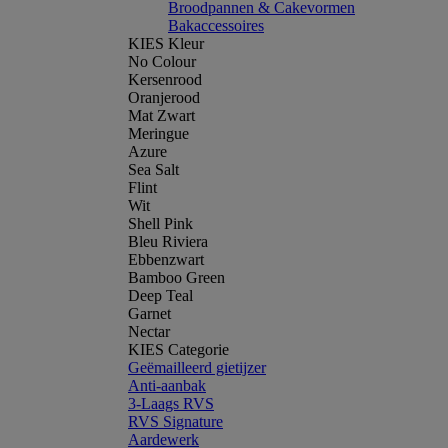
Broodpannen & Cakevormen
Bakaccessoires
KIES Kleur
No Colour
Kersenrood
Oranjerood
Mat Zwart
Meringue
Azure
Sea Salt
Flint
Wit
Shell Pink
Bleu Riviera
Ebbenzwart
Bamboo Green
Deep Teal
Garnet
Nectar
KIES Categorie
Geëmailleerd gietijzer
Anti-aanbak
3-Laags RVS
RVS Signature
Aardewerk