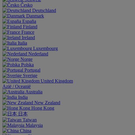
Česko
Deutschland
Danmark
España
Finland
France
Ireland
Italia
Luxembourg
Nederland
Norge
Polska
Portugal
Sverige
United Kingdom
Aziё / Oceaniё
Australia
India
New Zealand
Hong Kong
日本
Taiwan
Malaysia
China