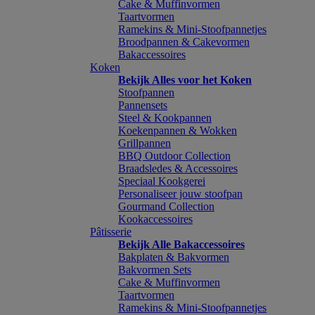
Cake & Muffinvormen
Taartvormen
Ramekins & Mini-Stoofpannetjes
Broodpannen & Cakevormen
Bakaccessoires
Koken
Bekijk Alles voor het Koken
Stoofpannen
Pannensets
Steel & Kookpannen
Koekenpannen & Wokken
Grillpannen
BBQ Outdoor Collection
Braadsledes & Accessoires
Speciaal Kookgerei
Personaliseer jouw stoofpan
Gourmand Collection
Kookaccessoires
Pâtisserie
Bekijk Alle Bakaccessoires
Bakplaten & Bakvormen
Bakvormen Sets
Cake & Muffinvormen
Taartvormen
Ramekins & Mini-Stoofpannetjes