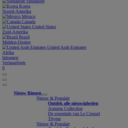
Singapore
Korea
Noord-Amerika
México
Canada
United States
Zuid-Amerika
Brazil
Midden-Oosten
United Arab Emirates
Afrika
Inloggen
Verlanglijstje
0
Nieuw Binnen
Nieuw & Populair
Ontdek alle nieuwigheden
Autumn Collection
De essentials van Le Creuset
Thyme
Nieuw & Populair