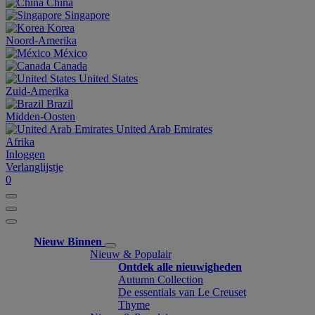
China
Singapore
Korea
Noord-Amerika
México
Canada
United States
Zuid-Amerika
Brazil
Midden-Oosten
United Arab Emirates
Afrika
Inloggen
Verlanglijstje
0
Nieuw Binnen
Nieuw & Populair
Ontdek alle nieuwigheden
Autumn Collection
De essentials van Le Creuset
Thyme