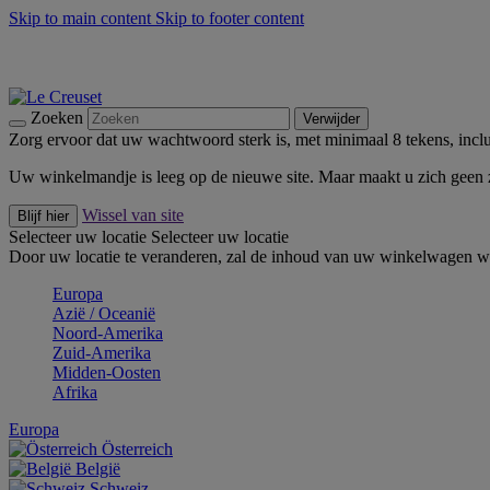
Skip to main content
Skip to footer content
Zomerse buitenmomenten met de BBQ Outdoor Collectie & Thy
De essentials van Le Creuset -
Ontdek Nu
Nieuwsbrieven: Registreer en bespaar 10%! -
Schrijf je nu in
Zoeken
Verwijder
Zorg ervoor dat uw wachtwoord sterk is, met minimaal 8 tekens, inclus
Uw winkelmandje is leeg op de nieuwe site. Maar maakt u zich geen
Wissel van site
Blijf hier
Selecteer uw locatie
Selecteer uw locatie
Door uw locatie te veranderen, zal de inhoud van uw winkelwagen wo
Europa
Aziё / Oceaniё
Noord-Amerika
Zuid-Amerika
Midden-Oosten
Afrika
Europa
Österreich
België
Schweiz