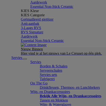
Aardewerk
Essential Non-Stick Ceramic
KIES Kleur
KIES Categorie
Geëmailleerd gietijzer
Anti-aanbak
3-Laags RVS
RVS Signature
Aardewerk
Essential Non-Stick Ceramic
Nieuw Binnen
Hier vind je al het nieuws van Le Creuset op één plek.
Servies
Servies
Borden & Schalen
Serveerschalen
Servies sets
Tafelgerei
On The Go
Drinkflessen, Thermos- en Lunchbekers
Wijn- en Drankaccessoires
Bekijk Alle Wijn- en Drankaccessoires
Tassen en Mokken
Wijn- & Waterglazen