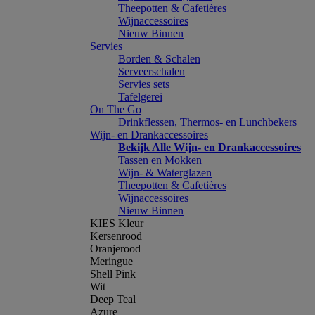
Theepotten & Cafetières
Wijnaccessoires
Nieuw Binnen
Servies
Borden & Schalen
Serveerschalen
Servies sets
Tafelgerei
On The Go
Drinkflessen, Thermos- en Lunchbekers
Wijn- en Drankaccessoires
Bekijk Alle Wijn- en Drankaccessoires
Tassen en Mokken
Wijn- & Waterglazen
Theepotten & Cafetières
Wijnaccessoires
Nieuw Binnen
KIES Kleur
Kersenrood
Oranjerood
Meringue
Shell Pink
Wit
Deep Teal
Azure