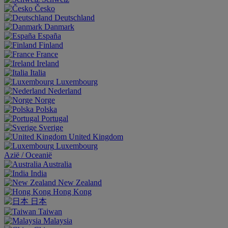
Česko
Deutschland
Danmark
España
Finland
France
Ireland
Italia
Luxembourg
Nederland
Norge
Polska
Portugal
Sverige
United Kingdom
Luxembourg
Aziё / Oceaniё
Australia
India
New Zealand
Hong Kong
日本
Taiwan
Malaysia