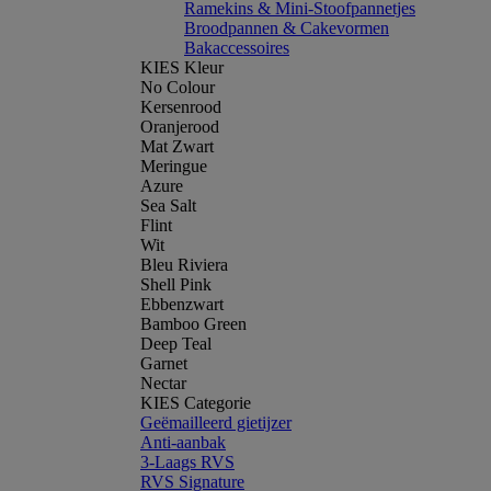
Ramekins & Mini-Stoofpannetjes
Broodpannen & Cakevormen
Bakaccessoires
KIES Kleur
No Colour
Kersenrood
Oranjerood
Mat Zwart
Meringue
Azure
Sea Salt
Flint
Wit
Bleu Riviera
Shell Pink
Ebbenzwart
Bamboo Green
Deep Teal
Garnet
Nectar
KIES Categorie
Geëmailleerd gietijzer
Anti-aanbak
3-Laags RVS
RVS Signature