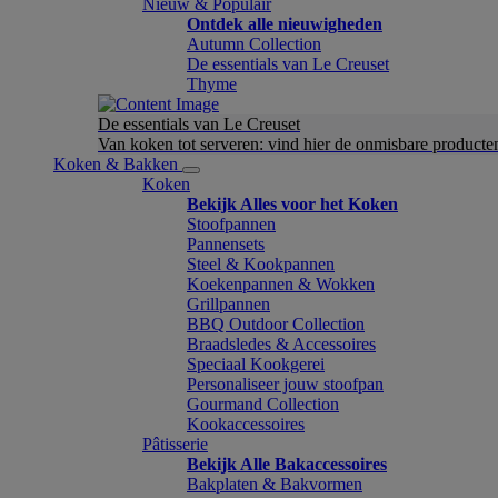
Nieuw & Populair
Ontdek alle nieuwigheden
Autumn Collection
De essentials van Le Creuset
Thyme
De essentials van Le Creuset
Van koken tot serveren: vind hier de onmisbare product
Koken & Bakken
Koken
Bekijk Alles voor het Koken
Stoofpannen
Pannensets
Steel & Kookpannen
Koekenpannen & Wokken
Grillpannen
BBQ Outdoor Collection
Braadsledes & Accessoires
Speciaal Kookgerei
Personaliseer jouw stoofpan
Gourmand Collection
Kookaccessoires
Pâtisserie
Bekijk Alle Bakaccessoires
Bakplaten & Bakvormen