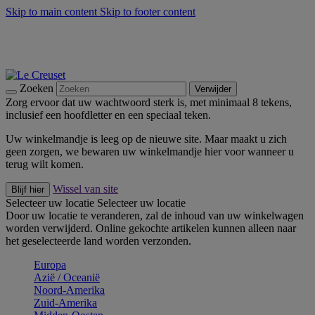
Skip to main content
Skip to footer content
Zomerse buitenmomenten met de BBQ Outdoor Collectie &
Thyme -
Shop Nu
De essentials van Le Creuset -
Ontdek Nu
Nieuwsbrieven: Registreer en bespaar 10%! -
Schrijf je nu in
Zoeken
Verwijder
Zorg ervoor dat uw wachtwoord sterk is, met minimaal 8 tekens,
inclusief een hoofdletter en een speciaal teken.
Uw winkelmandje is leeg op de nieuwe site. Maar maakt u zich
geen zorgen, we bewaren uw winkelmandje hier voor wanneer u
terug wilt komen.
Wissel van site
Blijf hier
Selecteer uw locatie
Selecteer uw locatie
Door uw locatie te veranderen, zal de inhoud van uw winkelwagen
worden verwijderd. Online gekochte artikelen kunnen alleen naar
het geselecteerde land worden verzonden.
Europa
Aziё / Oceaniё
Noord-Amerika
Zuid-Amerika