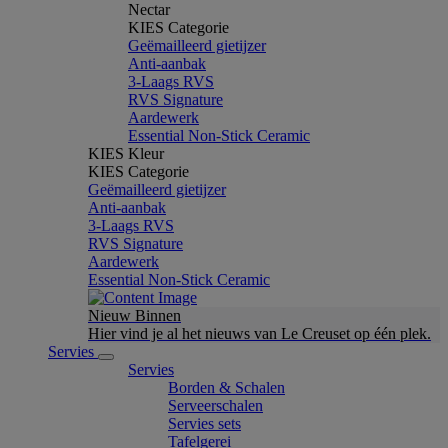
Nectar
KIES Categorie
Geëmailleerd gietijzer
Anti-aanbak
3-Laags RVS
RVS Signature
Aardewerk
Essential Non-Stick Ceramic
KIES Kleur
KIES Categorie
Geëmailleerd gietijzer
Anti-aanbak
3-Laags RVS
RVS Signature
Aardewerk
Essential Non-Stick Ceramic
Nieuw Binnen
Hier vind je al het nieuws van Le Creuset op één plek.
Servies
Servies
Borden & Schalen
Serveerschalen
Servies sets
Tafelgerei