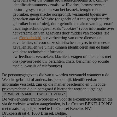
gegevens over uw online browsegeschiedenis (bv. online-
identificatienummers - zoals uw IP-adres, browserversie,
besturingssysteem, duur van het bezoek, terugkerende
gebruiker, geografische oorsprong), verzameld tijdens uw
bezoeken aan de Website (ongeacht of u een geregistreerde
gebruiker bent of niet), door gebruik te maken van logs en/of
traceringstechnologieën zoals “cookies” (voor informatie over
het verzamelen van gegevens door middel van cookies, zie
ons
Cookiebeleid
, ter verbetering van onze diensten en
advertenties, of voor onze statistische analyse; in de meeste
gevallen zullen we u niet kunnen identificeren aan de hand
van deze technische informatie.
uw feedback, verzoeken, klachten, vragen of interacties met
ons (bijvoorbeeld uw berichten, chats, berichten op sociale
media, e-mails of telefoontjes).
De persoonsgegevens die van u worden verzameld wanneer u de
Website gebruikt of anderszins persoonlijk identificeerbare
informatie verstrekt, zijn op die manier beschermd en u hebt de
privacyrechten die in paragraaf 8 hieronder worden uitgelegd.
2. WIE VERZAMELT UW GEGEVENS?
De verwerkingsverantwoordelijke voor de e-commercediensten die
via de website worden aangeboden, is Le Creuset BENELUX NV
met maatschappelijke zetel te Le Creuset Benelux NV,
Drukpersstraat 4, 1000 Brussel, België.