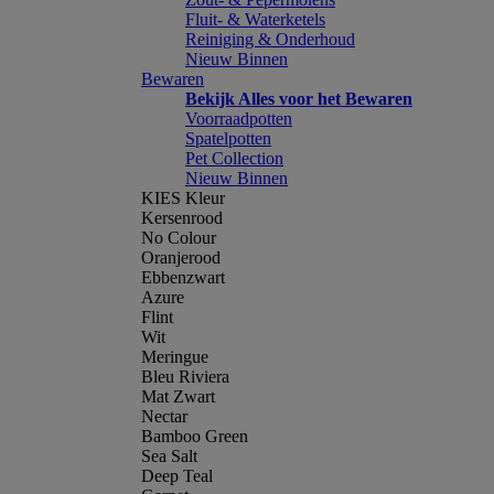
Fluit- & Waterketels
Reiniging & Onderhoud
Nieuw Binnen
Bewaren
Bekijk Alles voor het Bewaren
Voorraadpotten
Spatelpotten
Pet Collection
Nieuw Binnen
KIES Kleur
Kersenrood
No Colour
Oranjerood
Ebbenzwart
Azure
Flint
Wit
Meringue
Bleu Riviera
Mat Zwart
Nectar
Bamboo Green
Sea Salt
Deep Teal