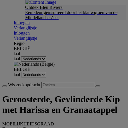
Ontdek Bleu Riviera
Een kleur geïnspireerd door het blauwgroen van de
Middellandse Zee.
Inloggen
Verlanglijstje
Inloggen
Verlanglijstje
Regio
BELGIË
taal
taal
BELGIË
taal
Wis zoekopdracht
Geroosterde, Gevlinderde Kip
met Harissa en Granaatappel
MOEILIJKHEIDSGRAAD