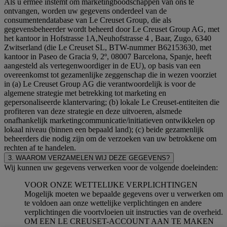
Als u ermee instemt om marketingboodschappen van ons te
ontvangen, worden uw gegevens onderdeel van de
consumentendatabase van Le Creuset Group, die als
gegevensbeheerder wordt beheerd door Le Creuset Group AG, met
het kantoor in Hofstrasse 1A,Neuhofstrasse 4 , Baar, Zugo, 6340
Zwitserland (die Le Creuset SL, BTW-nummer B62153630, met
kantoor in Paseo de Gracia 9, 2º, 08007 Barcelona, Spanje, heeft
aangesteld als vertegenwoordiger in de EU), op basis van een
overeenkomst tot gezamenlijke zeggenschap die in wezen voorziet
in (a) Le Creuset Group AG die verantwoordelijk is voor de
algemene strategie met betrekking tot marketing en
gepersonaliseerde klantervaring; (b) lokale Le Creuset-entiteiten die
profiteren van deze strategie en deze uitvoeren, alsmede
onafhankelijk marketingcommunicatie/initiatieven ontwikkelen op
lokaal niveau (binnen een bepaald land); (c) beide gezamenlijk
beheerders die nodig zijn om de verzoeken van uw betrokkene om
rechten af te handelen.
3. WAAROM VERZAMELEN WIJ DEZE GEGEVENS?
Wij kunnen uw gegevens verwerken voor de volgende doeleinden:
VOOR ONZE WETTELIJKE VERPLICHTINGEN
Mogelijk moeten we bepaalde gegevens over u verwerken om
te voldoen aan onze wettelijke verplichtingen en andere
verplichtingen die voortvloeien uit instructies van de overheid.
OM EEN LE CREUSET-ACCOUNT AAN TE MAKEN