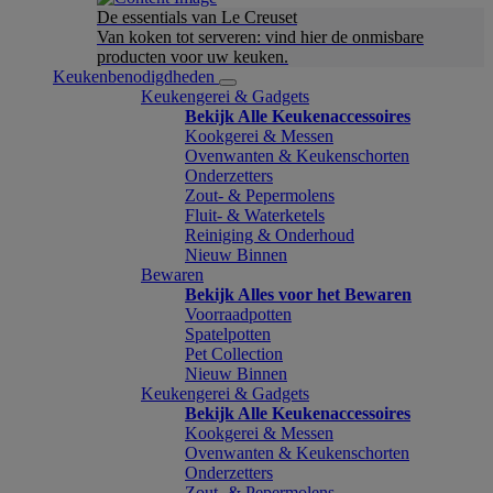
De essentials van Le Creuset
Van koken tot serveren: vind hier de onmisbare
producten voor uw keuken.
Keukenbenodigdheden
Keukengerei & Gadgets
Bekijk Alle Keukenaccessoires
Kookgerei & Messen
Ovenwanten & Keukenschorten
Onderzetters
Zout- & Pepermolens
Fluit- & Waterketels
Reiniging & Onderhoud
Nieuw Binnen
Bewaren
Bekijk Alles voor het Bewaren
Voorraadpotten
Spatelpotten
Pet Collection
Nieuw Binnen
Keukengerei & Gadgets
Bekijk Alle Keukenaccessoires
Kookgerei & Messen
Ovenwanten & Keukenschorten
Onderzetters
Zout- & Pepermolens