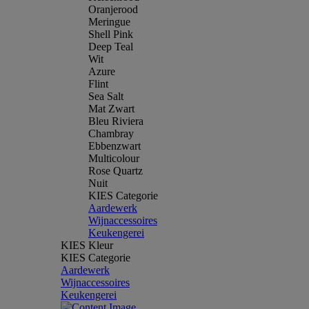
Oranjerood
Meringue
Shell Pink
Deep Teal
Wit
Azure
Flint
Sea Salt
Mat Zwart
Bleu Riviera
Chambray
Ebbenzwart
Multicolour
Rose Quartz
Nuit
KIES Categorie
Aardewerk
Wijnaccessoires
Keukengerei
KIES Kleur
KIES Categorie
Aardewerk
Wijnaccessoires
Keukengerei