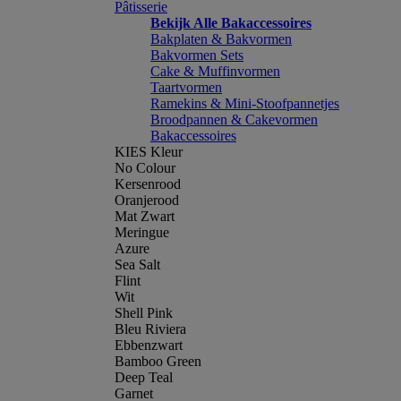
Pâtisserie
Bekijk Alle Bakaccessoires
Bakplaten & Bakvormen
Bakvormen Sets
Cake & Muffinvormen
Taartvormen
Ramekins & Mini-Stoofpannetjes
Broodpannen & Cakevormen
Bakaccessoires
KIES Kleur
No Colour
Kersenrood
Oranjerood
Mat Zwart
Meringue
Azure
Sea Salt
Flint
Wit
Shell Pink
Bleu Riviera
Ebbenzwart
Bamboo Green
Deep Teal
Garnet