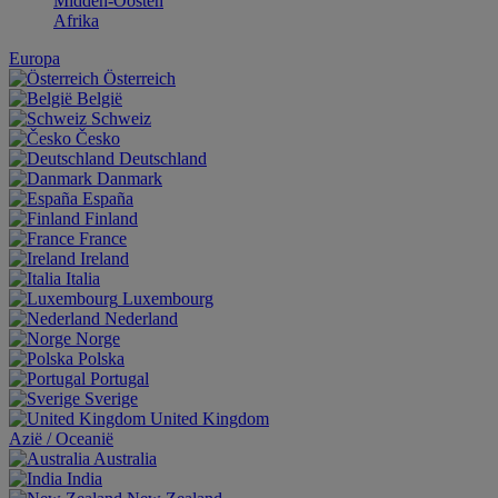
Midden-Oosten
Afrika
Europa
Österreich
België
Schweiz
Česko
Deutschland
Danmark
España
Finland
France
Ireland
Italia
Luxembourg
Nederland
Norge
Polska
Portugal
Sverige
United Kingdom
Aziё / Oceaniё
Australia
India