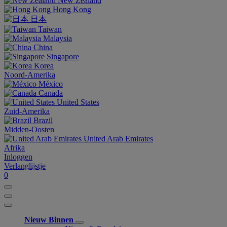
New Zealand
Hong Kong
日本
Taiwan
Malaysia
China
Singapore
Korea
Noord-Amerika
México
Canada
United States
Zuid-Amerika
Brazil
Midden-Oosten
United Arab Emirates
Afrika
Inloggen
Verlanglijstje
0
Nieuw Binnen