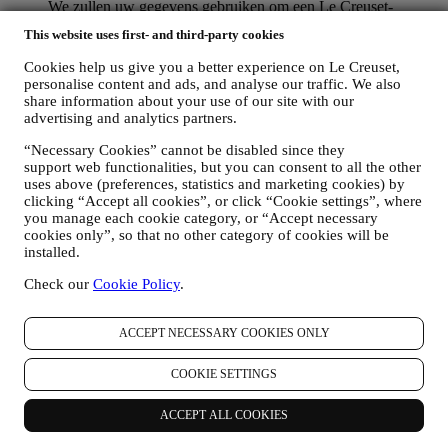
We zullen uw gegevens gebruiken om een Le Creuset-
account aan te maken die u toegang geeft tot een reeks
This website uses first- and third-party cookies
voordelen voor geregistreerde gebruikers, om beter te kunnen
genieten van onze diensten, zoals sneller afrekenen, meerdere
Cookies help us give you a better experience on Le Creuset,
verzendadressen opslaan, bestellingen bekijken en volgen.
personalise content and ads, and analyse our traffic. We also
Elke verwerkingsactiviteit is vereist om ons in staat te stellen
share information about your use of our site with our
deze diensten aan u als Le Creuset-accounthouder te leveren.
advertising and analytics partners.
OM UW BESTELLINGEN TE BEHEREN EN OM ONZE
“Necessary Cookies” cannot be disabled since they
PRODUCTEN, DIENSTEN EN ASSISTENTIE AAN U
support web functionalities, but you can consent to all the other
TE LEVEREN
uses above (preferences, statistics and marketing cookies) by
Wij zullen uw gegevens gebruiken om onze contractuele
clicking “Accept all cookies”, or click “Cookie settings”, where
relatie met u, uw aankoop van producten op de Website, uw
you manage each cookie category, or “Accept necessary
gebruik van de Website, eventuele latere hulp na de verkoop
cookies only”, so that no other category of cookies will be
of uw deelname aan onze wedstrijden te beheren. Mogelijk
installed.
moeten we bepaalde gegevens over u verwerken voor onze
administratieve doeleinden die verband houden met onze
Check our
Cookie Policy
.
contractuele relatie met u, zoals de boekhouding, facturering
en controle, verificatie van betaalkaarten, fraudescreening,
veiligheid, beveiliging, systeemtests, onderhoud en statistische
ACCEPT NECESSARY COOKIES ONLY
analyse. Af en toe moeten we mogelijk om administratieve of
operationele redenen contact met u opnemen. Bijvoorbeeld
COOKIE SETTINGS
om u een bevestiging van uw aankoop te sturen. We zullen
uw persoonsgegevens ook gebruiken om uw verzoeken te
ACCEPT ALL COOKIES
beantwoorden die via onze Websiteformulieren of andere
kanalen worden verzonden. Deze verwerkingsactiviteit is