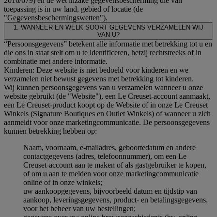
2016/679) en de wet inzake gegevensbescherming die van
toepassing is in uw land, gebied of locatie (de
"Gegevensbeschermingswetten").
1. WANNEER EN WELK SOORT GEGEVENS VERZAMELEN WIJ
VAN U?
“Persoonsgegevens” betekent alle informatie met betrekking tot u en
die ons in staat stelt om u te identificeren, hetzij rechtstreeks of in
combinatie met andere informatie.
Kinderen: Deze website is niet bedoeld voor kinderen en we
verzamelen niet bewust gegevens met betrekking tot kinderen.
Wij kunnen persoonsgegevens van u verzamelen wanneer u onze
website gebruikt (de "Website"), een Le Creuset-account aanmaakt,
een Le Creuset-product koopt op de Website of in onze Le Creuset
Winkels (Signature Boutiques en Outlet Winkels) of wanneer u zich
aanmeldt voor onze marketingcommunicatie. De persoonsgegevens
kunnen betrekking hebben op:
Naam, voornaam, e-mailadres, geboortedatum en andere
contactgegevens (adres, telefoonnummer), om een Le
Creuset-account aan te maken of als gastgebruiker te kopen,
of om u aan te melden voor onze marketingcommunicatie
online of in onze winkels;
uw aankoopgegevens, bijvoorbeeld datum en tijdstip van
aankoop, leveringsgegevens, product- en betalingsgegevens,
voor het beheer van uw bestellingen;