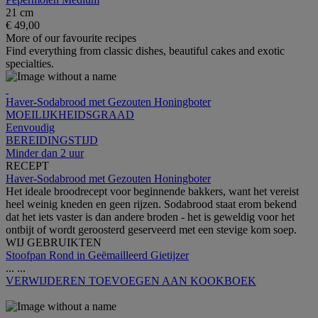
21 cm
€ 49,00
More of our favourite recipes
Find everything from classic dishes, beautiful cakes and exotic
specialties.
Haver-Sodabrood met Gezouten Honingboter
MOEILIJKHEIDSGRAAD
Eenvoudig
BEREIDINGSTIJD
Minder dan 2 uur
RECEPT
Haver-Sodabrood met Gezouten Honingboter
Het ideale broodrecept voor beginnende bakkers, want het vereist
heel weinig kneden en geen rijzen. Sodabrood staat erom bekend
dat het iets vaster is dan andere broden - het is geweldig voor het
ontbijt of wordt geroosterd geserveerd met een stevige kom soep.
WIJ GEBRUIKTEN
Stoofpan Rond in Geëmailleerd Gietijzer
...
...
VERWIJDEREN
TOEVOEGEN AAN KOOKBOEK