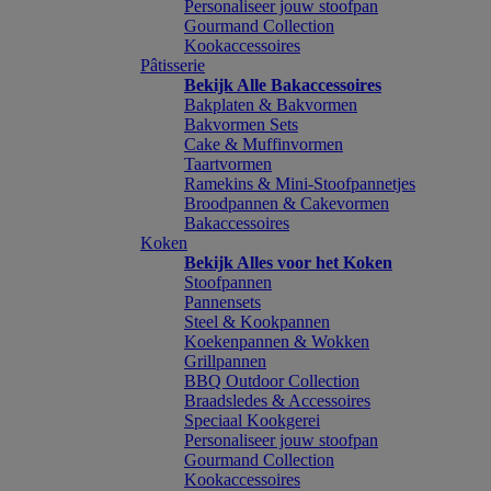
Personaliseer jouw stoofpan
Gourmand Collection
Kookaccessoires
Pâtisserie
Bekijk Alle Bakaccessoires
Bakplaten & Bakvormen
Bakvormen Sets
Cake & Muffinvormen
Taartvormen
Ramekins & Mini-Stoofpannetjes
Broodpannen & Cakevormen
Bakaccessoires
Koken
Bekijk Alles voor het Koken
Stoofpannen
Pannensets
Steel & Kookpannen
Koekenpannen & Wokken
Grillpannen
BBQ Outdoor Collection
Braadsledes & Accessoires
Speciaal Kookgerei
Personaliseer jouw stoofpan
Gourmand Collection
Kookaccessoires