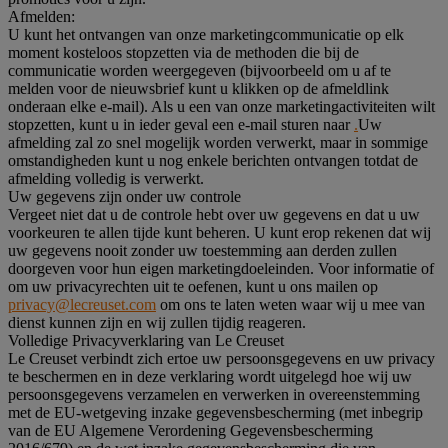
Afmelden:
U kunt het ontvangen van onze marketingcommunicatie op elk
moment kosteloos stopzetten via de methoden die bij de
communicatie worden weergegeven (bijvoorbeeld om u af te
melden voor de nieuwsbrief kunt u klikken op de afmeldlink
onderaan elke e-mail). Als u een van onze marketingactiviteiten wilt
stopzetten, kunt u in ieder geval een e-mail sturen naar
.
Uw
afmelding zal zo snel mogelijk worden verwerkt, maar in sommige
omstandigheden kunt u nog enkele berichten ontvangen totdat de
afmelding volledig is verwerkt.
Uw gegevens zijn onder uw controle
Vergeet niet dat u de controle hebt over uw gegevens en dat u uw
voorkeuren te allen tijde kunt beheren. U kunt erop rekenen dat wij
uw gegevens nooit zonder uw toestemming aan derden zullen
doorgeven voor hun eigen marketingdoeleinden. Voor informatie of
om uw privacyrechten uit te oefenen, kunt u ons mailen op
privacy@lecreuset.com
om ons te laten weten waar wij u mee van
dienst kunnen zijn en wij zullen tijdig reageren.
Volledige Privacyverklaring van Le Creuset
Le Creuset verbindt zich ertoe uw persoonsgegevens en uw privacy
te beschermen en in deze verklaring wordt uitgelegd hoe wij uw
persoonsgegevens verzamelen en verwerken in overeenstemming
met de EU-wetgeving inzake gegevensbescherming (met inbegrip
van de EU Algemene Verordening Gegevensbescherming