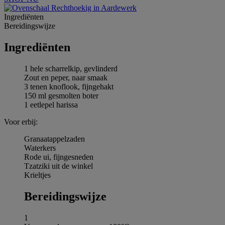
Ingrediёnten
Bereidingswijze
Ingrediёnten
1 hele scharrelkip, gevlinderd
Zout en peper, naar smaak
3 tenen knoflook, fijngehakt
150 ml gesmolten boter
1 eetlepel harissa
Voor erbij:
Granaatappelzaden
Waterkers
Rode ui, fijngesneden
Tzatziki uit de winkel
Krieltjes
Bereidingswijze
1