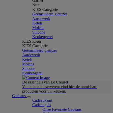
Garnet
Nuit
KIES Categorie
Geëmailleerd gietijzer
Aardewerk
Ketels
Molens
Silicone
Keukengerei
KIES Kleur
KIES Categorie
Geëmailleerd gietijzer
Aardewerk
Ketels
Molens
Silicone
Keukengerei
De essentials van Le Creuset
Van koken tot serveren: vind hier de onmisbare
producten voor uw keuken.
Cadeaus
Cadeaukaart
Cadeaugids
Onze Favoriete Cadeaus