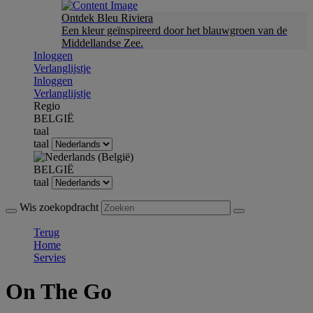
Ontdek Bleu Riviera
Een kleur geïnspireerd door het blauwgroen van de
Middellandse Zee.
Inloggen
Verlanglijstje
Inloggen
Verlanglijstje
Regio
BELGIË
taal
taal
BELGIË
taal
Wis zoekopdracht
Terug
Home
Servies
On The Go