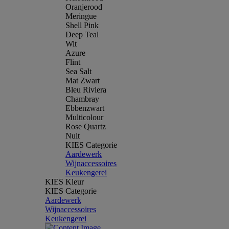
Oranjerood
Meringue
Shell Pink
Deep Teal
Wit
Azure
Flint
Sea Salt
Mat Zwart
Bleu Riviera
Chambray
Ebbenzwart
Multicolour
Rose Quartz
Nuit
KIES Categorie
Aardewerk
Wijnaccessoires
Keukengerei
KIES Kleur
KIES Categorie
Aardewerk
Wijnaccessoires
Keukengerei