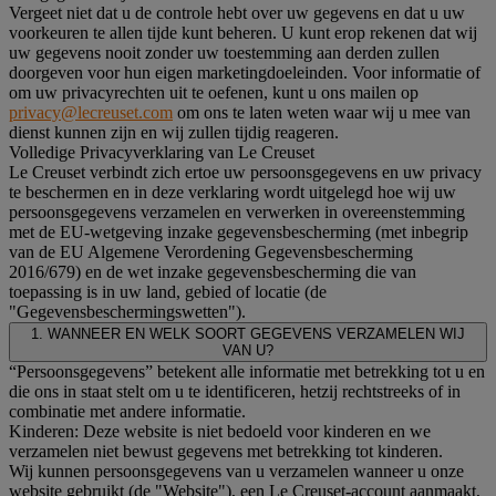
Vergeet niet dat u de controle hebt over uw gegevens en dat u uw
voorkeuren te allen tijde kunt beheren. U kunt erop rekenen dat wij
uw gegevens nooit zonder uw toestemming aan derden zullen
doorgeven voor hun eigen marketingdoeleinden. Voor informatie of
om uw privacyrechten uit te oefenen, kunt u ons mailen op
privacy@lecreuset.com
om ons te laten weten waar wij u mee van
dienst kunnen zijn en wij zullen tijdig reageren.
Volledige Privacyverklaring van Le Creuset
Le Creuset verbindt zich ertoe uw persoonsgegevens en uw privacy
te beschermen en in deze verklaring wordt uitgelegd hoe wij uw
persoonsgegevens verzamelen en verwerken in overeenstemming
met de EU-wetgeving inzake gegevensbescherming (met inbegrip
van de EU Algemene Verordening Gegevensbescherming
2016/679) en de wet inzake gegevensbescherming die van
toepassing is in uw land, gebied of locatie (de
"Gegevensbeschermingswetten").
1. WANNEER EN WELK SOORT GEGEVENS VERZAMELEN WIJ
VAN U?
“Persoonsgegevens” betekent alle informatie met betrekking tot u en
die ons in staat stelt om u te identificeren, hetzij rechtstreeks of in
combinatie met andere informatie.
Kinderen: Deze website is niet bedoeld voor kinderen en we
verzamelen niet bewust gegevens met betrekking tot kinderen.
Wij kunnen persoonsgegevens van u verzamelen wanneer u onze
website gebruikt (de "Website"), een Le Creuset-account aanmaakt,