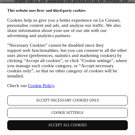
relatie met u, uw aankoop van producten op de Website, uw
gebruik van de Website, eventuele latere hulp na de verkoop
This website uses first- and third-party cookies
of uw deelname aan onze wedstrijden te beheren. Mogelijk
moeten we bepaalde gegevens over u verwerken voor onze
Cookies help us give you a better experience on Le Creuset,
administratieve doeleinden die verband houden met onze
personalise content and ads, and analyse our traffic. We also
contractuele relatie met u, zoals de boekhouding, facturering
share information about your use of our site with our
en controle, verificatie van betaalkaarten, fraudescreening,
advertising and analytics partners.
veiligheid, beveiliging, systeemtests, onderhoud en statistische
analyse. Af en toe moeten we mogelijk om administratieve of
“Necessary Cookies” cannot be disabled since they
operationele redenen contact met u opnemen. Bijvoorbeeld
support web functionalities, but you can consent to all the other
om u een bevestiging van uw aankoop te sturen. We zullen
uses above (preferences, statistics and marketing cookies) by
uw persoonsgegevens ook gebruiken om uw verzoeken te
clicking “Accept all cookies”, or click “Cookie settings”, where
beantwoorden die via onze Websiteformulieren of andere
you manage each cookie category, or “Accept necessary
kanalen worden verzonden. Deze verwerkingsactiviteit is
cookies only”, so that no other category of cookies will be
installed.
vereist om ons in staat te stellen onze diensten aan u te
leveren. Wij kunnen uw gegevens verwerken op basis van
Check our
Cookie Policy
.
ons legitiem belang (naar behoren rekening houdend met uw
rechten en vrijheden) om u opvolg-e-mails te sturen in het
geval u artikelen aan onze online winkelwagen hebt
ACCEPT NECESSARY COOKIES ONLY
toegevoegd zonder de aankoop af te ronden. Als u de
aankoop niet binnen een bepaalde periode afrondt, worden er
COOKIE SETTINGS
geen verdere opvolgingsberichten verzonden.
OM U TE INFORMEREN OVER NIEUWS OF
AANBIEDINGEN VAN LE CREUSET-PRODUCTEN
ACCEPT ALL COOKIES
Als u ermee hebt ingestemd dat wij dit doen (bijvoorbeeld