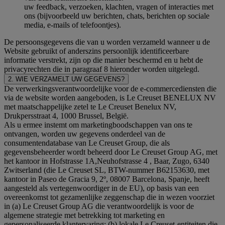
uw feedback, verzoeken, klachten, vragen of interacties met
ons (bijvoorbeeld uw berichten, chats, berichten op sociale
media, e-mails of telefoontjes).
De persoonsgegevens die van u worden verzameld wanneer u de
Website gebruikt of anderszins persoonlijk identificeerbare
informatie verstrekt, zijn op die manier beschermd en u hebt de
privacyrechten die in paragraaf 8 hieronder worden uitgelegd.
2. WIE VERZAMELT UW GEGEVENS?
De verwerkingsverantwoordelijke voor de e-commercediensten die
via de website worden aangeboden, is Le Creuset BENELUX NV
met maatschappelijke zetel te Le Creuset Benelux NV,
Drukpersstraat 4, 1000 Brussel, België.
Als u ermee instemt om marketingboodschappen van ons te
ontvangen, worden uw gegevens onderdeel van de
consumentendatabase van Le Creuset Group, die als
gegevensbeheerder wordt beheerd door Le Creuset Group AG, met
het kantoor in Hofstrasse 1A,Neuhofstrasse 4 , Baar, Zugo, 6340
Zwitserland (die Le Creuset SL, BTW-nummer B62153630, met
kantoor in Paseo de Gracia 9, 2º, 08007 Barcelona, Spanje, heeft
aangesteld als vertegenwoordiger in de EU), op basis van een
overeenkomst tot gezamenlijke zeggenschap die in wezen voorziet
in (a) Le Creuset Group AG die verantwoordelijk is voor de
algemene strategie met betrekking tot marketing en
gepersonaliseerde klantervaring; (b) lokale Le Creuset-entiteiten die