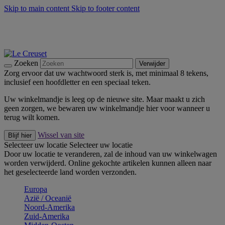
Skip to main content
Skip to footer content
Zomerse buitenmomenten met de BBQ Outdoor Collectie &
Thyme -
Shop Nu
De essentials van Le Creuset -
Ontdek Nu
Nieuwsbrieven: Registreer en bespaar 10%! -
Schrijf je nu in
Zoeken
Verwijder
Zorg ervoor dat uw wachtwoord sterk is, met minimaal 8 tekens,
inclusief een hoofdletter en een speciaal teken.
Uw winkelmandje is leeg op de nieuwe site. Maar maakt u zich
geen zorgen, we bewaren uw winkelmandje hier voor wanneer u
terug wilt komen.
Wissel van site
Blijf hier
Selecteer uw locatie
Selecteer uw locatie
Door uw locatie te veranderen, zal de inhoud van uw winkelwagen
worden verwijderd. Online gekochte artikelen kunnen alleen naar
het geselecteerde land worden verzonden.
Europa
Aziё / Oceaniё
Noord-Amerika
Zuid-Amerika