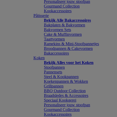
Personaliseer jouw stoofpan
Gourmand Collection
Kookaccessoires
Pâtisserie
Bekijk Alle Bakaccessoires
Bakplaten & Bakvormen
Bakvormen Sets
Cake & Muffinvormen
Taartvormen
Ramekins & Mini-Stoofpannetjes
Broodpannen & Cakevormen
Bakaccessoires
Koken
Bekijk Alles voor het Koken
Stoofpannen
Pannensets
Steel & Kookpannen
Koekenpannen & Wokken
Grillpannen
BBQ Outdoor Collection
Braadsledes & Accessoires
Speciaal Kookgerei
Personaliseer jouw stoofpan
Gourmand Collection
Kookaccessoires