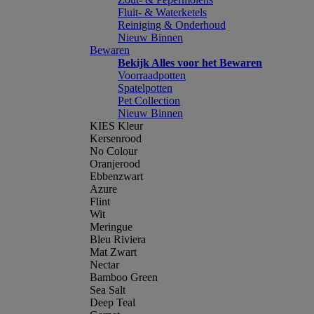
Fluit- & Waterketels
Reiniging & Onderhoud
Nieuw Binnen
Bewaren
Bekijk Alles voor het Bewaren
Voorraadpotten
Spatelpotten
Pet Collection
Nieuw Binnen
KIES Kleur
Kersenrood
No Colour
Oranjerood
Ebbenzwart
Azure
Flint
Wit
Meringue
Bleu Riviera
Mat Zwart
Nectar
Bamboo Green
Sea Salt
Deep Teal