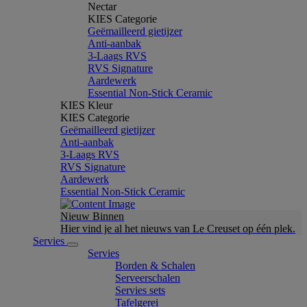
Nectar
KIES Categorie
Geëmailleerd gietijzer
Anti-aanbak
3-Laags RVS
RVS Signature
Aardewerk
Essential Non-Stick Ceramic
KIES Kleur
KIES Categorie
Geëmailleerd gietijzer
Anti-aanbak
3-Laags RVS
RVS Signature
Aardewerk
Essential Non-Stick Ceramic
Nieuw Binnen
Hier vind je al het nieuws van Le Creuset op één plek.
Servies
Servies
Borden & Schalen
Serveerschalen
Servies sets
Tafelgerei