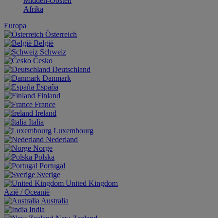
Midden-Oosten
Afrika
Europa
Österreich
België
Schweiz
Česko
Deutschland
Danmark
España
Finland
France
Ireland
Italia
Luxembourg
Nederland
Norge
Polska
Portugal
Sverige
United Kingdom
Aziё / Oceaniё
Australia
India