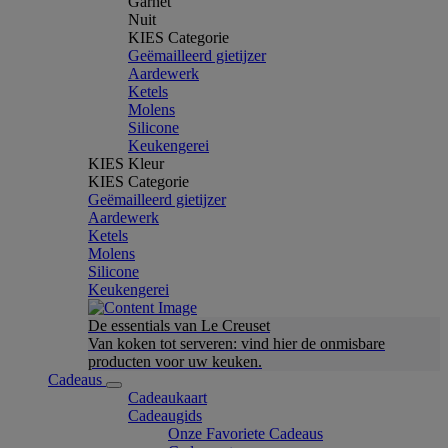
Garnet
Nuit
KIES Categorie
Geëmailleerd gietijzer
Aardewerk
Ketels
Molens
Silicone
Keukengerei
KIES Kleur
KIES Categorie
Geëmailleerd gietijzer
Aardewerk
Ketels
Molens
Silicone
Keukengerei
De essentials van Le Creuset
Van koken tot serveren: vind hier de onmisbare
producten voor uw keuken.
Cadeaus
Cadeaukaart
Cadeaugids
Onze Favoriete Cadeaus