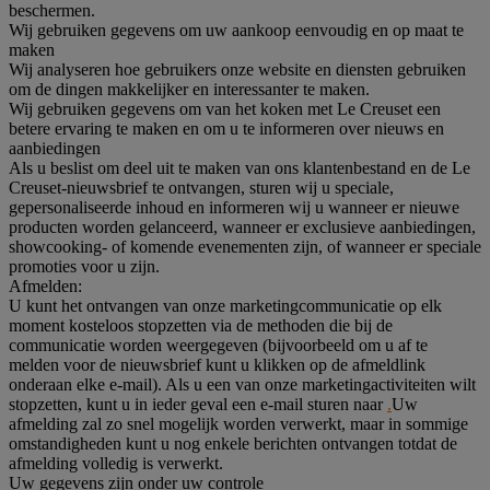
beschermen.
Wij gebruiken gegevens om uw aankoop eenvoudig en op maat te
maken
Wij analyseren hoe gebruikers onze website en diensten gebruiken
om de dingen makkelijker en interessanter te maken.
Wij gebruiken gegevens om van het koken met Le Creuset een
betere ervaring te maken en om u te informeren over nieuws en
aanbiedingen
Als u beslist om deel uit te maken van ons klantenbestand en de Le
Creuset-nieuwsbrief te ontvangen, sturen wij u speciale,
gepersonaliseerde inhoud en informeren wij u wanneer er nieuwe
producten worden gelanceerd, wanneer er exclusieve aanbiedingen,
showcooking- of komende evenementen zijn, of wanneer er speciale
promoties voor u zijn.
Afmelden:
U kunt het ontvangen van onze marketingcommunicatie op elk
moment kosteloos stopzetten via de methoden die bij de
communicatie worden weergegeven (bijvoorbeeld om u af te
melden voor de nieuwsbrief kunt u klikken op de afmeldlink
onderaan elke e-mail). Als u een van onze marketingactiviteiten wilt
stopzetten, kunt u in ieder geval een e-mail sturen naar
.
Uw
afmelding zal zo snel mogelijk worden verwerkt, maar in sommige
omstandigheden kunt u nog enkele berichten ontvangen totdat de
afmelding volledig is verwerkt.
Uw gegevens zijn onder uw controle