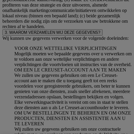
profiteren van deze strategie en deze uitvoeren, alsmede
onafhankelijk marketingcommunicatie/initiatieven ontwikkelen op
lokaal niveau (binnen een bepaald land); (c) beide gezamenlijk
beheerders die nodig zijn om de verzoeken van uw betrokkene om
rechten af te handelen.
3. WAAROM VERZAMELEN WIJ DEZE GEGEVENS?
Wij kunnen uw gegevens verwerken voor de volgende doeleinden:
VOOR ONZE WETTELIJKE VERPLICHTINGEN
Mogelijk moeten we bepaalde gegevens over u verwerken om
te voldoen aan onze wettelijke verplichtingen en andere
verplichtingen die voortvloeien uit instructies van de overheid.
OM EEN LE CREUSET-ACCOUNT AAN TE MAKEN
We zullen uw gegevens gebruiken om een Le Creuset-
account aan te maken die u toegang geeft tot een reeks
voordelen voor geregistreerde gebruikers, om beter te kunnen
genieten van onze diensten, zoals sneller afrekenen, meerdere
verzendadressen opslaan, bestellingen bekijken en volgen.
Elke verwerkingsactiviteit is vereist om ons in staat te stellen
deze diensten aan u als Le Creuset-accounthouder te leveren.
OM UW BESTELLINGEN TE BEHEREN EN OM ONZE
PRODUCTEN, DIENSTEN EN ASSISTENTIE AAN U
TE LEVEREN
Wij zullen uw gegevens gebruiken om onze contractuele