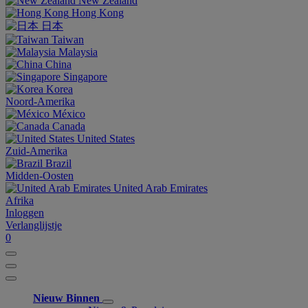
New Zealand
Hong Kong
日本
Taiwan
Malaysia
China
Singapore
Korea
Noord-Amerika
México
Canada
United States
Zuid-Amerika
Brazil
Midden-Oosten
United Arab Emirates
Afrika
Inloggen
Verlanglijstje
0
Nieuw Binnen