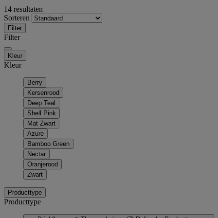
14 resultaten
Sorteren
Filter
Filter
Kleur
Kleur
Berry
Kersenrood
Deep Teal
Shell Pink
Mat Zwart
Azure
Bamboo Green
Nectar
Oranjerood
Zwart
Producttype
Producttype