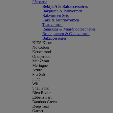
Pâtisserie
Bekijk Alle Bakaccessoires
Bakplaten & Bakvormen
Bakvormen Sets
Cake & Muffinvormen
Taartvormen
Ramekins & Mini-Stoofpannetjes
Broodpannen & Cakevormen
Bakaccessoires
KIES Kleur
No Colour
Kersenrood
Oranjerood
Mat Zwart
Meringue
Azure
Sea Salt
Flint
Wit
Shell Pink
Bleu Riviera
Ebbenzwart
Bamboo Green
Deep Teal
Garnet