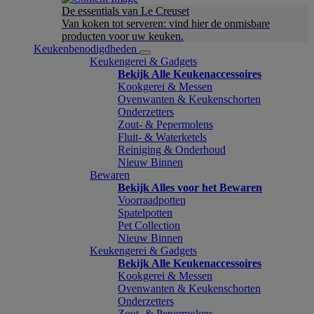
De essentials van Le Creuset
Van koken tot serveren: vind hier de onmisbare
producten voor uw keuken.
Keukenbenodigdheden
Keukengerei & Gadgets
Bekijk Alle Keukenaccessoires
Kookgerei & Messen
Ovenwanten & Keukenschorten
Onderzetters
Zout- & Pepermolens
Fluit- & Waterketels
Reiniging & Onderhoud
Nieuw Binnen
Bewaren
Bekijk Alles voor het Bewaren
Voorraadpotten
Spatelpotten
Pet Collection
Nieuw Binnen
Keukengerei & Gadgets
Bekijk Alle Keukenaccessoires
Kookgerei & Messen
Ovenwanten & Keukenschorten
Onderzetters
Zout- & Pepermolens