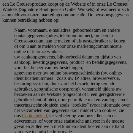
een Le Creuset-product koopt op de Website of in onze Le Creuset
Winkels (Signature Boutiques en Outlet Winkels) of wanneer u zich
aanmeldt voor onze marketingcommunicatie. De persoonsgegevens
kunnen betrekking hebben op:
Naam, voornaam, e-mailadres, geboortedatum en andere
contactgegevens (adres, telefoonnummer), om een Le
Creuset-account aan te maken of als gastgebruiker te kopen,
of om u aan te melden voor onze marketingcommunicatie
online of in onze winkels;
uw aankoopgegevens, bijvoorbeeld datum en tijdstip van
aankoop, leveringsgegevens, product- en betalingsgegevens,
voor het beheer van uw bestellingen;
gegevens over uw online browsegeschiedenis (bv. online-
identificatienummers - zoals uw IP-adres, browserversie,
besturingssysteem, duur van het bezoek, terugkerende
gebruiker, geografische oorsprong), verzameld tijdens uw
bezoeken aan de Website (ongeacht of u een geregistreerde
gebruiker bent of niet), door gebruik te maken van logs en/of
traceringstechnologieën zoals “cookies” (voor informatie over
het verzamelen van gegevens door middel van cookies, zie
ons
Cookiebeleid
, ter verbetering van onze diensten en
advertenties, of voor onze statistische analyse; in de meeste
gevallen zullen we u niet kunnen identificeren aan de hand
van deze technische informatie.