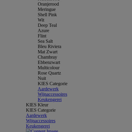
Oranjerood
Meringue
Shell Pink
Wit
Deep Teal
Azure
Flint
Sea Salt
Bleu Riviera
Mat Zwart
Chambray
Ebbenzwart
Multicolour
Rose Quartz
Nuit
KIES Categorie
Aardewerk
Wijnaccessoires
Keukengerei
KIES Kleur
KIES Categorie
Aardewerk
Wijnaccessoires
Keukengerei