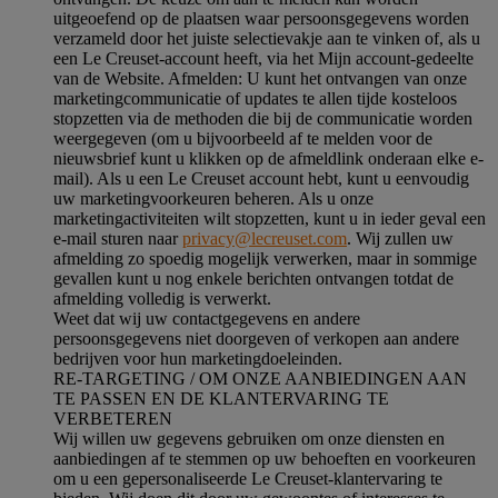
uitgeoefend op de plaatsen waar persoonsgegevens worden
verzameld door het juiste selectievakje aan te vinken of, als u
een Le Creuset-account heeft, via het Mijn account-gedeelte
van de Website.
Afmelden
: U kunt het ontvangen van onze
marketingcommunicatie of updates te allen tijde kosteloos
stopzetten via de methoden die bij de communicatie worden
weergegeven (om u bijvoorbeeld af te melden voor de
nieuwsbrief kunt u klikken op de afmeldlink onderaan elke e-
mail). Als u een Le Creuset account hebt, kunt u eenvoudig
uw marketingvoorkeuren beheren. Als u onze
marketingactiviteiten wilt stopzetten, kunt u in ieder geval een
e-mail sturen naar
privacy@lecreuset.com
. Wij zullen uw
afmelding zo spoedig mogelijk verwerken, maar in sommige
gevallen kunt u nog enkele berichten ontvangen totdat de
afmelding volledig is verwerkt.
Weet dat wij uw contactgegevens en andere
persoonsgegevens niet doorgeven of verkopen aan andere
bedrijven voor hun marketingdoeleinden.
RE-TARGETING / OM ONZE AANBIEDINGEN AAN
TE PASSEN EN DE KLANTERVARING TE
VERBETEREN
Wij willen uw gegevens gebruiken om onze diensten en
aanbiedingen af te stemmen op uw behoeften en voorkeuren
om u een gepersonaliseerde Le Creuset-klantervaring te