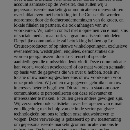
account aanmaakt op de Website), dan zullen wij u
gepersonaliseerde marketingcommunicatie en nieuws sturen
over initiatieven met betrekking tot Le Creuset die worden
gepromoot door de dochterondernemingen van de groep, en
lokale filialen en partners, die ook afhangen van uw
voorkeuren. Wij zullen contact met u opnemen via e-mail, sms
of sociale media, maar ook via geautomatiseerde middelen.
Dergelijke communicatie zal betrekking hebben op Le
Creuset-producten of op nieuwe winkelopeningen, exclusieve
evenementen, wedstrijden, enquêtes, demonstraties die
worden georganiseerd door Le Creuset of speciale
aanbiedingen die u misschien leuk vindt. Deze communicatie
kan voor u worden geselecteerd of op maat worden gemaakt
op basis van de gegevens die we over u hebben, zoals uw
locatie of uw aankoopgeschiedenis of uw voorkeuren voor
onze producten. Wij zullen uw gegevens gebruiken om uw
interesses beter te begrijpen. Dit stelt ons in staat om onze
communicatie te personaliseren om deze relevanter en
interessanter te maken. Er zullen geen andere gevolgen zijn.
Wij verzamelen ook statistieken over het openen van e-mail
en klikgedrag met behulp van de in de sector gangbare
technologieën om ons te helpen onze nieuwsbrieven te
volgen. Deze verwerking is gebaseerd op uw toestemming
om gepersonaliseerde marketingcommunicatie van ons te
ontvangen. De keuze om aan te melden kan worden