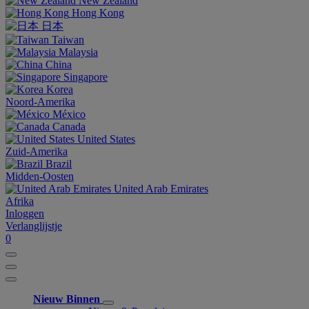
New Zealand
Hong Kong
日本
Taiwan
Malaysia
China
Singapore
Korea
Noord-Amerika
México
Canada
United States
Zuid-Amerika
Brazil
Midden-Oosten
United Arab Emirates
Afrika
Inloggen
Verlanglijstje
0
Nieuw Binnen