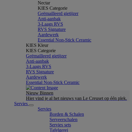
Nectar
KIES Categorie
Geëmailleerd gietijzer
Anti-aanbak
3-Laags RVS
RVS Signature
Aardewerk
Essential Non-Stick Ceramic
KIES Kleur
KIES Categorie
Geëmailleerd gietijzer
Anti-aanbak
3-Laags RVS
RVS Signature
Aardewerk
Essential Non-Stick Ceramic
Nieuw Binnen
Hier vind je al het nieuws van Le Creuset op één plek.
Servies
Servies
Borden & Schalen
Serveerschalen
Servies sets
Tafelgerei