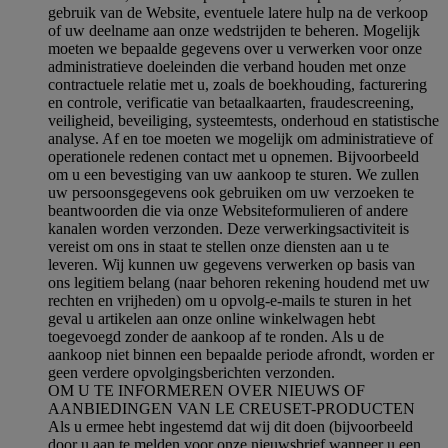
gebruik van de Website, eventuele latere hulp na de verkoop
of uw deelname aan onze wedstrijden te beheren. Mogelijk
moeten we bepaalde gegevens over u verwerken voor onze
administratieve doeleinden die verband houden met onze
contractuele relatie met u, zoals de boekhouding, facturering
en controle, verificatie van betaalkaarten, fraudescreening,
veiligheid, beveiliging, systeemtests, onderhoud en statistische
analyse. Af en toe moeten we mogelijk om administratieve of
operationele redenen contact met u opnemen. Bijvoorbeeld
om u een bevestiging van uw aankoop te sturen. We zullen
uw persoonsgegevens ook gebruiken om uw verzoeken te
beantwoorden die via onze Websiteformulieren of andere
kanalen worden verzonden. Deze verwerkingsactiviteit is
vereist om ons in staat te stellen onze diensten aan u te
leveren. Wij kunnen uw gegevens verwerken op basis van
ons legitiem belang (naar behoren rekening houdend met uw
rechten en vrijheden) om u opvolg-e-mails te sturen in het
geval u artikelen aan onze online winkelwagen hebt
toegevoegd zonder de aankoop af te ronden. Als u de
aankoop niet binnen een bepaalde periode afrondt, worden er
geen verdere opvolgingsberichten verzonden.
OM U TE INFORMEREN OVER NIEUWS OF
AANBIEDINGEN VAN LE CREUSET-PRODUCTEN
Als u ermee hebt ingestemd dat wij dit doen (bijvoorbeeld
door u aan te melden voor onze nieuwsbrief wanneer u een