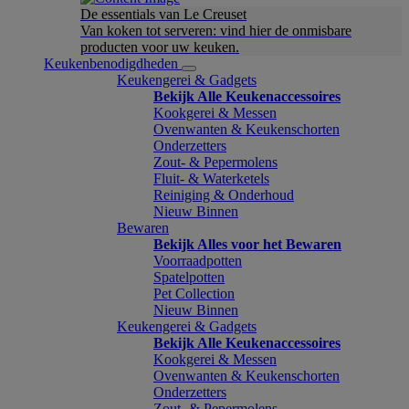
De essentials van Le Creuset
Van koken tot serveren: vind hier de onmisbare
producten voor uw keuken.
Keukenbenodigdheden
Keukengerei & Gadgets
Bekijk Alle Keukenaccessoires
Kookgerei & Messen
Ovenwanten & Keukenschorten
Onderzetters
Zout- & Pepermolens
Fluit- & Waterketels
Reiniging & Onderhoud
Nieuw Binnen
Bewaren
Bekijk Alles voor het Bewaren
Voorraadpotten
Spatelpotten
Pet Collection
Nieuw Binnen
Keukengerei & Gadgets
Bekijk Alle Keukenaccessoires
Kookgerei & Messen
Ovenwanten & Keukenschorten
Onderzetters
Zout- & Pepermolens