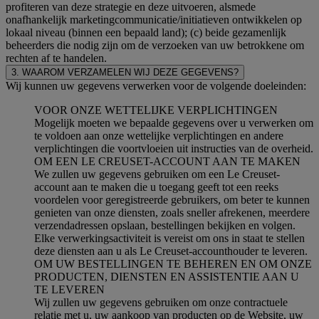
profiteren van deze strategie en deze uitvoeren, alsmede
onafhankelijk marketingcommunicatie/initiatieven ontwikkelen op
lokaal niveau (binnen een bepaald land); (c) beide gezamenlijk
beheerders die nodig zijn om de verzoeken van uw betrokkene om
rechten af te handelen.
3. WAAROM VERZAMELEN WIJ DEZE GEGEVENS?
Wij kunnen uw gegevens verwerken voor de volgende doeleinden:
VOOR ONZE WETTELIJKE VERPLICHTINGEN
Mogelijk moeten we bepaalde gegevens over u verwerken om
te voldoen aan onze wettelijke verplichtingen en andere
verplichtingen die voortvloeien uit instructies van de overheid.
OM EEN LE CREUSET-ACCOUNT AAN TE MAKEN
We zullen uw gegevens gebruiken om een Le Creuset-
account aan te maken die u toegang geeft tot een reeks
voordelen voor geregistreerde gebruikers, om beter te kunnen
genieten van onze diensten, zoals sneller afrekenen, meerdere
verzendadressen opslaan, bestellingen bekijken en volgen.
Elke verwerkingsactiviteit is vereist om ons in staat te stellen
deze diensten aan u als Le Creuset-accounthouder te leveren.
OM UW BESTELLINGEN TE BEHEREN EN OM ONZE
PRODUCTEN, DIENSTEN EN ASSISTENTIE AAN U
TE LEVEREN
Wij zullen uw gegevens gebruiken om onze contractuele
relatie met u, uw aankoop van producten op de Website, uw