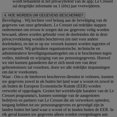
wordt behandeld in het privacybeleid van de app; Le Creuset
zal dergelijke informatie na 1 (één) jaar vverwijderen.
4. HOE WORDEN UW GEGEVENS BESCHERMD?
Beveiliging
- Wij hechten veel belang aan de beveiliging van de
gegevens van onze gebruikers. Le Creuset zal redelijke stappen
ondernemen om ervoor te zorgen dat uw gegevens veilig worden
bewaard, alleen worden gebruikt voor de doeleinden die in deze
privacyverklaring worden beschreven (en niet voor andere
doeleinden), en dat ze op uw verzoek kunnen worden ingezien of
gecorrigeerd. Wij gebruiken organisatorische, technische en
administratieve beveiligingsmaatregelen om u te beschermen tegen
verlies, misbruik en wijziging van uw persoonsgegevens. Hoewel
we niet kunnen garanderen dat er zich nooit een van deze
gebeurtenissen zal voordoen, doen we alle redelijke inspanningen
om dat te voorkomen.
Waar
- Om u de hierboven beschreven diensten te verlenen, kunnen
uw gegevens zowel in als buiten het land waar u woont en zowel in
als buiten de Europese Economische Ruimte (EER) worden
verwerkt of opgeslagen. Gezien het wereldwijde karakter van de Le
Creuset programma's, kunnen sommige van de aangesloten
bedrijven en partners van Le Creuset die als verwerkers optreden,
toegang hebben tot uw persoonsgegevens en gevestigd zijn in
landen buiten het land waar u woont of in landen buiten de EER. In
elk geval kunnen uw gegevens alleen worden overgedragen aan