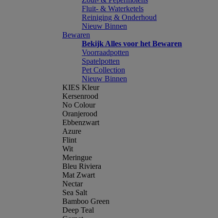
Fluit- & Waterketels
Reiniging & Onderhoud
Nieuw Binnen
Bewaren
Bekijk Alles voor het Bewaren
Voorraadpotten
Spatelpotten
Pet Collection
Nieuw Binnen
KIES Kleur
Kersenrood
No Colour
Oranjerood
Ebbenzwart
Azure
Flint
Wit
Meringue
Bleu Riviera
Mat Zwart
Nectar
Sea Salt
Bamboo Green
Deep Teal