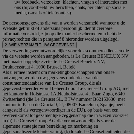
uw feedback, verzoeken, klachten, vragen of interacties met
ons (bijvoorbeeld uw berichten, chats, berichten op sociale
media, e-mails of telefoontjes).
De persoonsgegevens die van u worden verzameld wanneer u de
Website gebruikt of anderszins persoonlijk identificeerbare
informatie verstrekt, zijn op die manier beschermd en u hebt de
privacyrechten die in paragraaf 8 hieronder worden uitgelegd.
2. WIE VERZAMELT UW GEGEVENS?
De verwerkingsverantwoordelijke voor de e-commercediensten die
via de website worden aangeboden, is Le Creuset BENELUX NV
met maatschappelijke zetel te Le Creuset Benelux NV,
Drukpersstraat 4, 1000 Brussel, België.
Als u ermee instemt om marketingboodschappen van ons te
ontvangen, worden uw gegevens onderdeel van de
consumentendatabase van Le Creuset Group, die als
gegevensbeheerder wordt beheerd door Le Creuset Group AG, met
het kantoor in Hofstrasse 1A,Neuhofstrasse 4 , Baar, Zugo, 6340
Zwitserland (die Le Creuset SL, BTW-nummer B62153630, met
kantoor in Paseo de Gracia 9, 2º, 08007 Barcelona, Spanje, heeft
aangesteld als vertegenwoordiger in de EU), op basis van een
overeenkomst tot gezamenlijke zeggenschap die in wezen voorziet
in (a) Le Creuset Group AG die verantwoordelijk is voor de
algemene strategie met betrekking tot marketing en
gepersonaliseerde klantervaring; (b) lokale Le Creuset-entiteiten die