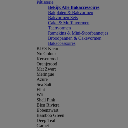
Pâtisserie
Bekijk Alle Bakaccessoires
Bakplaten & Bakvormen
Bakvormen Sets
Cake & Muffinvormen
Taartvormen
Ramekins & Mini-Stoofpannetjes
Broodpannen & Cakevormen
Bakaccessoires
KIES Kleur
No Colour
Kersenrood
Oranjerood
Mat Zwart
Meringue
Azure
Sea Salt
Flint
Wit
Shell Pink
Bleu Riviera
Ebbenzwart
Bamboo Green
Deep Teal
Garnet