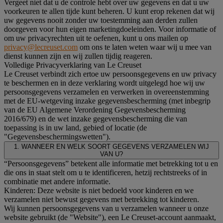
Vergeet niet dat u de controle hebt over uw gegevens en dat u uw
voorkeuren te allen tijde kunt beheren. U kunt erop rekenen dat wij
uw gegevens nooit zonder uw toestemming aan derden zullen
doorgeven voor hun eigen marketingdoeleinden. Voor informatie of
om uw privacyrechten uit te oefenen, kunt u ons mailen op
privacy@lecreuset.com
om ons te laten weten waar wij u mee van
dienst kunnen zijn en wij zullen tijdig reageren.
Volledige Privacyverklaring van Le Creuset
Le Creuset verbindt zich ertoe uw persoonsgegevens en uw privacy
te beschermen en in deze verklaring wordt uitgelegd hoe wij uw
persoonsgegevens verzamelen en verwerken in overeenstemming
met de EU-wetgeving inzake gegevensbescherming (met inbegrip
van de EU Algemene Verordening Gegevensbescherming
2016/679) en de wet inzake gegevensbescherming die van
toepassing is in uw land, gebied of locatie (de
"Gegevensbeschermingswetten").
1. WANNEER EN WELK SOORT GEGEVENS VERZAMELEN WIJ
VAN U?
“Persoonsgegevens” betekent alle informatie met betrekking tot u en
die ons in staat stelt om u te identificeren, hetzij rechtstreeks of in
combinatie met andere informatie.
Kinderen: Deze website is niet bedoeld voor kinderen en we
verzamelen niet bewust gegevens met betrekking tot kinderen.
Wij kunnen persoonsgegevens van u verzamelen wanneer u onze
website gebruikt (de "Website"), een Le Creuset-account aanmaakt,