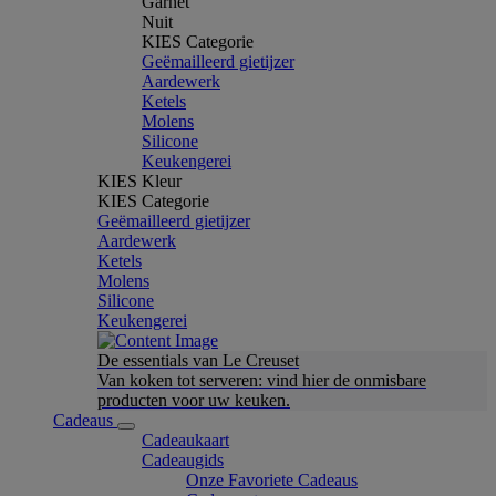
Garnet
Nuit
KIES Categorie
Geëmailleerd gietijzer
Aardewerk
Ketels
Molens
Silicone
Keukengerei
KIES Kleur
KIES Categorie
Geëmailleerd gietijzer
Aardewerk
Ketels
Molens
Silicone
Keukengerei
De essentials van Le Creuset
Van koken tot serveren: vind hier de onmisbare
producten voor uw keuken.
Cadeaus
Cadeaukaart
Cadeaugids
Onze Favoriete Cadeaus