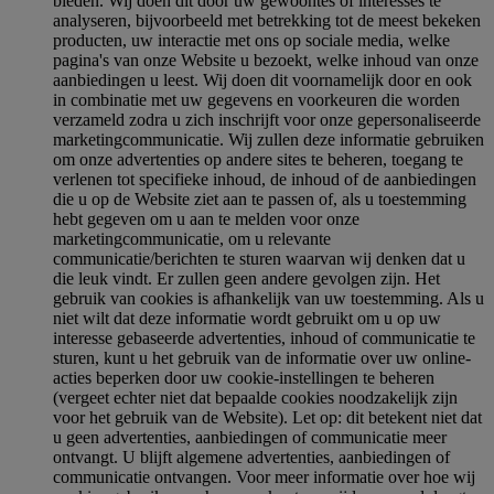
bieden. Wij doen dit door uw gewoontes of interesses te
analyseren, bijvoorbeeld met betrekking tot de meest bekeken
producten, uw interactie met ons op sociale media, welke
pagina's van onze Website u bezoekt, welke inhoud van onze
aanbiedingen u leest. Wij doen dit voornamelijk door en ook
in combinatie met uw gegevens en voorkeuren die worden
verzameld zodra u zich inschrijft voor onze gepersonaliseerde
marketingcommunicatie. Wij zullen deze informatie gebruiken
om onze advertenties op andere sites te beheren, toegang te
verlenen tot specifieke inhoud, de inhoud of de aanbiedingen
die u op de Website ziet aan te passen of, als u toestemming
hebt gegeven om u aan te melden voor onze
marketingcommunicatie, om u relevante
communicatie/berichten te sturen waarvan wij denken dat u
die leuk vindt. Er zullen geen andere gevolgen zijn. Het
gebruik van cookies is afhankelijk van uw toestemming. Als u
niet wilt dat deze informatie wordt gebruikt om u op uw
interesse gebaseerde advertenties, inhoud of communicatie te
sturen, kunt u het gebruik van de informatie over uw online-
acties beperken door uw cookie-instellingen te beheren
(vergeet echter niet dat bepaalde cookies noodzakelijk zijn
voor het gebruik van de Website). Let op: dit betekent niet dat
u geen advertenties, aanbiedingen of communicatie meer
ontvangt. U blijft algemene advertenties, aanbiedingen of
communicatie ontvangen. Voor meer informatie over hoe wij