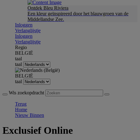
Ontdek Bleu Riviera
Een kleur geïnspireerd door het blauwgroen van de
Middellandse Zee.
Inloggen
Verlanglijstje
Inloggen
Verlanglijstje
Regio
BELGIË
taal
taal
BELGIË
taal
Wis zoekopdracht
Terug
Home
Nieuw Binnen
Exclusief Online