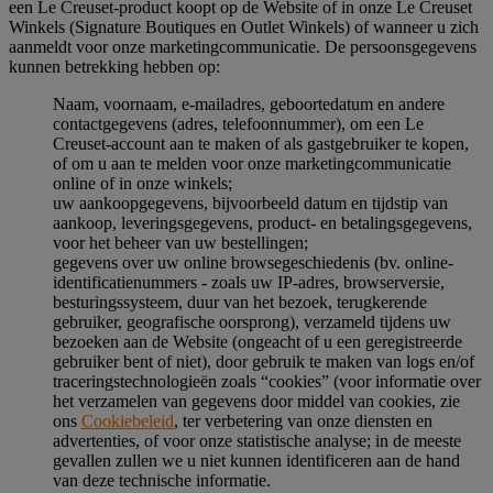
een Le Creuset-product koopt op de Website of in onze Le Creuset
Winkels (Signature Boutiques en Outlet Winkels) of wanneer u zich
aanmeldt voor onze marketingcommunicatie. De persoonsgegevens
kunnen betrekking hebben op:
Naam, voornaam, e-mailadres, geboortedatum en andere
contactgegevens (adres, telefoonnummer), om een Le
Creuset-account aan te maken of als gastgebruiker te kopen,
of om u aan te melden voor onze marketingcommunicatie
online of in onze winkels;
uw aankoopgegevens, bijvoorbeeld datum en tijdstip van
aankoop, leveringsgegevens, product- en betalingsgegevens,
voor het beheer van uw bestellingen;
gegevens over uw online browsegeschiedenis (bv. online-
identificatienummers - zoals uw IP-adres, browserversie,
besturingssysteem, duur van het bezoek, terugkerende
gebruiker, geografische oorsprong), verzameld tijdens uw
bezoeken aan de Website (ongeacht of u een geregistreerde
gebruiker bent of niet), door gebruik te maken van logs en/of
traceringstechnologieën zoals “cookies” (voor informatie over
het verzamelen van gegevens door middel van cookies, zie
ons
Cookiebeleid
, ter verbetering van onze diensten en
advertenties, of voor onze statistische analyse; in de meeste
gevallen zullen we u niet kunnen identificeren aan de hand
van deze technische informatie.