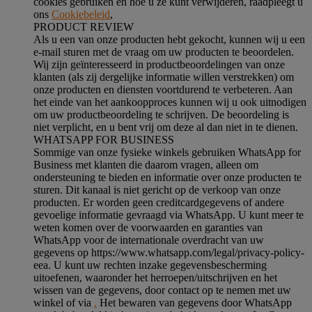
cookies gebruiken en hoe u ze kunt verwijderen, raadpleegt u
ons
Cookiebeleid
,
PRODUCT REVIEW
Als u een van onze producten hebt gekocht, kunnen wij u een
e-mail sturen met de vraag om uw producten te beoordelen.
Wij zijn geïnteresseerd in productbeoordelingen van onze
klanten (als zij dergelijke informatie willen verstrekken) om
onze producten en diensten voortdurend te verbeteren. Aan
het einde van het aankoopproces kunnen wij u ook uitnodigen
om uw productbeoordeling te schrijven. De beoordeling is
niet verplicht, en u bent vrij om deze al dan niet in te dienen.
WHATSAPP FOR BUSINESS
Sommige van onze fysieke winkels gebruiken WhatsApp for
Business met klanten die daarom vragen, alleen om
ondersteuning te bieden en informatie over onze producten te
sturen. Dit kanaal is niet gericht op de verkoop van onze
producten. Er worden geen creditcardgegevens of andere
gevoelige informatie gevraagd via WhatsApp. U kunt meer te
weten komen over de voorwaarden en garanties van
WhatsApp voor de internationale overdracht van uw
gegevens op https://www.whatsapp.com/legal/privacy-policy-
eea. U kunt uw rechten inzake gegevensbescherming
uitoefenen, waaronder het herroepen/uitschrijven en het
wissen van de gegevens, door contact op te nemen met uw
winkel of via
.
Het bewaren van gegevens door WhatsApp