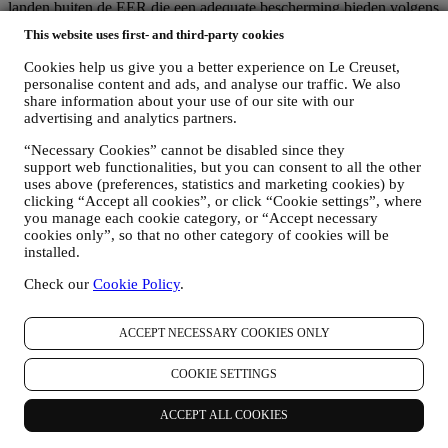
landen buiten de EER die een adequate bescherming bieden volgens
de Europese wetgeving (zoals Zwitserland, waar Le Creuset Group
This website uses first- and third-party cookies
AG is gevestigd) of, indien dit niet het geval is, onder specifieke
contractuele regelingen om de naleving van de Europese regels en
Cookies help us give you a better experience on Le Creuset,
normen voor de bescherming van persoonsgegevens te waarborgen
personalise content and ads, and analyse our traffic. We also
(wij gebruiken bijvoorbeeld de modelclausules van de Europese
share information about your use of our site with our
Commissie voor onze contracten voor gegevensverwerking).
advertising and analytics partners.
Wanneer uw persoonsgegevens naar andere landen dan het land
“Necessary Cookies” cannot be disabled since they
waar u woont of naar landen buiten de EER worden verzonden,
support web functionalities, but you can consent to all the other
worden uw gegevens in ieder geval beschermd door adequate
uses above (preferences, statistics and marketing cookies) by
veiligheidssystemen, die voortdurend worden bijgewerkt en
clicking “Accept all cookies”, or click “Cookie settings”, where
onderhouden in overeenstemming met de wetgeving inzake
you manage each cookie category, or “Accept necessary
gegevensbescherming.
cookies only”, so that no other category of cookies will be
5. HOELANG BEWAREN WIJ UW GEGEVENS?
installed.
Wij bewaren uw persoonlijke gegevens zolang wij ze nodig hebben
voor de doeleinden waarvoor ze zijn verzameld, waarna ze worden
Check our
Cookie Policy
.
vernietigd of onbruikbaar worden gemaakt. Het kan bijvoorbeeld
voorkomen dat wij gegevens over uw aankoop moeten bewaren om
te voldoen aan onze wettelijke verplichtingen of om geschillen op te
ACCEPT NECESSARY COOKIES ONLY
lossen. Uw Le Creuset-account wordt live gehouden totdat u ons
vraagt om deze te annuleren. Wij bewaren uw gegevens om u
COOKIE SETTINGS
nieuwsbrieven, marketingcommunicatie en gepersonaliseerde
inhoud te bieden zolang u daarmee instemt. Uw persoonsgegevens
ACCEPT ALL COOKIES
die voor marketingdoeleinden worden verzameld, worden
regelmatig gecontroleerd om na te gaan of u nog steeds