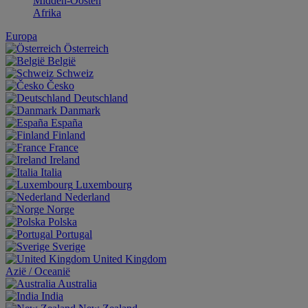
Midden-Oosten
Afrika
Europa
Österreich
België
Schweiz
Česko
Deutschland
Danmark
España
Finland
France
Ireland
Italia
Luxembourg
Nederland
Norge
Polska
Portugal
Sverige
United Kingdom
Aziё / Oceaniё
Australia
India