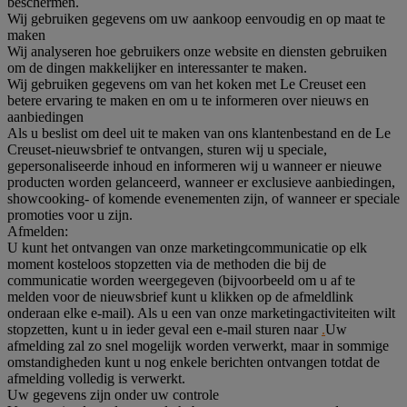
beschermen.
Wij gebruiken gegevens om uw aankoop eenvoudig en op maat te
maken
Wij analyseren hoe gebruikers onze website en diensten gebruiken
om de dingen makkelijker en interessanter te maken.
Wij gebruiken gegevens om van het koken met Le Creuset een
betere ervaring te maken en om u te informeren over nieuws en
aanbiedingen
Als u beslist om deel uit te maken van ons klantenbestand en de Le
Creuset-nieuwsbrief te ontvangen, sturen wij u speciale,
gepersonaliseerde inhoud en informeren wij u wanneer er nieuwe
producten worden gelanceerd, wanneer er exclusieve aanbiedingen,
showcooking- of komende evenementen zijn, of wanneer er speciale
promoties voor u zijn.
Afmelden:
U kunt het ontvangen van onze marketingcommunicatie op elk
moment kosteloos stopzetten via de methoden die bij de
communicatie worden weergegeven (bijvoorbeeld om u af te
melden voor de nieuwsbrief kunt u klikken op de afmeldlink
onderaan elke e-mail). Als u een van onze marketingactiviteiten wilt
stopzetten, kunt u in ieder geval een e-mail sturen naar
.
Uw
afmelding zal zo snel mogelijk worden verwerkt, maar in sommige
omstandigheden kunt u nog enkele berichten ontvangen totdat de
afmelding volledig is verwerkt.
Uw gegevens zijn onder uw controle