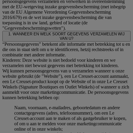
persoonsgegevens verzamelen en verwerken in overeenstemming
met de EU-wetgeving inzake gegevensbescherming (met inbegrip
van de EU Algemene Verordening Gegevensbescherming
2016/679) en de wet inzake gegevensbescherming die van
toepassing is in uw land, gebied of locatie (de
"Gegevensbeschermingswetten").
1. WANNEER EN WELK SOORT GEGEVENS VERZAMELEN WIJ
VAN U?
“Persoonsgegevens” betekent alle informatie met betrekking tot u en
die ons in staat stelt om u te identificeren, hetzij rechtstreeks of in
combinatie met andere informatie.
Kinderen: Deze website is niet bedoeld voor kinderen en we
verzamelen niet bewust gegevens met betrekking tot kinderen.
Wij kunnen persoonsgegevens van u verzamelen wanneer u onze
website gebruikt (de "Website"), een Le Creuset-account aanmaakt,
een Le Creuset-product koopt op de Website of in onze Le Creuset
Winkels (Signature Boutiques en Outlet Winkels) of wanneer u zich
aanmeldt voor onze marketingcommunicatie. De persoonsgegevens
kunnen betrekking hebben op:
Naam, voornaam, e-mailadres, geboortedatum en andere
contactgegevens (adres, telefoonnummer), om een Le
Creuset-account aan te maken of als gastgebruiker te kopen,
of om u aan te melden voor onze marketingcommunicatie
online of in onze winkels;