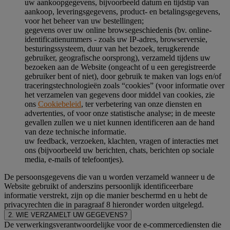
uw aankoopgegevens, bijvoorbeeld datum en tijdstip van
aankoop, leveringsgegevens, product- en betalingsgegevens,
voor het beheer van uw bestellingen;
gegevens over uw online browsegeschiedenis (bv. online-
identificatienummers - zoals uw IP-adres, browserversie,
besturingssysteem, duur van het bezoek, terugkerende
gebruiker, geografische oorsprong), verzameld tijdens uw
bezoeken aan de Website (ongeacht of u een geregistreerde
gebruiker bent of niet), door gebruik te maken van logs en/of
traceringstechnologieën zoals “cookies” (voor informatie over
het verzamelen van gegevens door middel van cookies, zie
ons
Cookiebeleid
, ter verbetering van onze diensten en
advertenties, of voor onze statistische analyse; in de meeste
gevallen zullen we u niet kunnen identificeren aan de hand
van deze technische informatie.
uw feedback, verzoeken, klachten, vragen of interacties met
ons (bijvoorbeeld uw berichten, chats, berichten op sociale
media, e-mails of telefoontjes).
De persoonsgegevens die van u worden verzameld wanneer u de
Website gebruikt of anderszins persoonlijk identificeerbare
informatie verstrekt, zijn op die manier beschermd en u hebt de
privacyrechten die in paragraaf 8 hieronder worden uitgelegd.
2. WIE VERZAMELT UW GEGEVENS?
De verwerkingsverantwoordelijke voor de e-commercediensten die