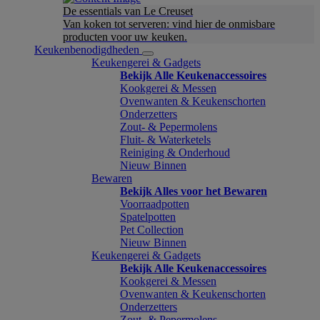
De essentials van Le Creuset
Van koken tot serveren: vind hier de onmisbare
producten voor uw keuken.
Keukenbenodigdheden
Keukengerei & Gadgets
Bekijk Alle Keukenaccessoires
Kookgerei & Messen
Ovenwanten & Keukenschorten
Onderzetters
Zout- & Pepermolens
Fluit- & Waterketels
Reiniging & Onderhoud
Nieuw Binnen
Bewaren
Bekijk Alles voor het Bewaren
Voorraadpotten
Spatelpotten
Pet Collection
Nieuw Binnen
Keukengerei & Gadgets
Bekijk Alle Keukenaccessoires
Kookgerei & Messen
Ovenwanten & Keukenschorten
Onderzetters
Zout- & Pepermolens