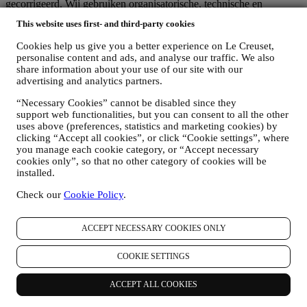
gecorrigeerd. Wij gebruiken organisatorische, technische en
administratieve beveiligingsmaatregelen om u te beschermen tegen
This website uses first- and third-party cookies
verlies, misbruik en wijziging van uw persoonsgegevens. Hoewel
we niet kunnen garanderen dat er zich nooit een van deze
Cookies help us give you a better experience on Le Creuset,
gebeurtenissen zal voordoen, doen we alle redelijke inspanningen
personalise content and ads, and analyse our traffic. We also
om dat te voorkomen.
share information about your use of our site with our
Waar
- Om u de hierboven beschreven diensten te verlenen, kunnen
advertising and analytics partners.
uw gegevens zowel in als buiten het land waar u woont en zowel in
als buiten de Europese Economische Ruimte (EER) worden
“Necessary Cookies” cannot be disabled since they
verwerkt of opgeslagen. Gezien het wereldwijde karakter van de Le
support web functionalities, but you can consent to all the other
uses above (preferences, statistics and marketing cookies) by
Creuset programma's, kunnen sommige van de aangesloten
clicking “Accept all cookies”, or click “Cookie settings”, where
bedrijven en partners van Le Creuset die als verwerkers optreden,
you manage each cookie category, or “Accept necessary
toegang hebben tot uw persoonsgegevens en gevestigd zijn in
cookies only”, so that no other category of cookies will be
landen buiten het land waar u woont of in landen buiten de EER. In
installed.
elk geval kunnen uw gegevens alleen worden overgedragen aan
landen buiten de EER die een adequate bescherming bieden volgens
Check our
Cookie Policy
.
de Europese wetgeving (zoals Zwitserland, waar Le Creuset Group
AG is gevestigd) of, indien dit niet het geval is, onder specifieke
contractuele regelingen om de naleving van de Europese regels en
ACCEPT NECESSARY COOKIES ONLY
normen voor de bescherming van persoonsgegevens te waarborgen
(wij gebruiken bijvoorbeeld de modelclausules van de Europese
COOKIE SETTINGS
Commissie voor onze contracten voor gegevensverwerking).
Wanneer uw persoonsgegevens naar andere landen dan het land
ACCEPT ALL COOKIES
waar u woont of naar landen buiten de EER worden verzonden,
worden uw gegevens in ieder geval beschermd door adequate