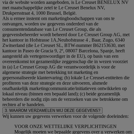
via de website worden aangeboden, is Le Creuset BENELUX NV
met maatschappelijke zetel te Le Creuset Benelux NV,
Drukpersstraat 4, 1000 Brussel, België.
Als u ermee instemt om marketingboodschappen van ons te
ontvangen, worden uw gegevens onderdeel van de
consumentendatabase van Le Creuset Group, die als
gegevensbeheerder wordt beheerd door Le Creuset Group AG, met
het kantoor in Hofstrasse 1A,Neuhofstrasse 4 , Baar, Zugo, 6340
Zwitserland (die Le Creuset SL, BTW-nummer B62153630, met
kantoor in Paseo de Gracia 9, 2º, 08007 Barcelona, Spanje, heeft
aangesteld als vertegenwoordiger in de EU), op basis van een
overeenkomst tot gezamenlijke zeggenschap die in wezen voorziet
in (a) Le Creuset Group AG die verantwoordelijk is voor de
algemene strategie met betrekking tot marketing en
gepersonaliseerde klantervaring; (b) lokale Le Creuset-entiteiten die
profiteren van deze strategie en deze uitvoeren, alsmede
onafhankelijk marketingcommunicatie/initiatieven ontwikkelen op
lokaal niveau (binnen een bepaald land); (c) beide gezamenlijk
beheerders die nodig zijn om de verzoeken van uw betrokkene om
rechten af te handelen.
3. WAAROM VERZAMELEN WIJ DEZE GEGEVENS?
Wij kunnen uw gegevens verwerken voor de volgende doeleinden:
VOOR ONZE WETTELIJKE VERPLICHTINGEN
Mogelijk moeten we bepaalde gegevens over u verwerken om