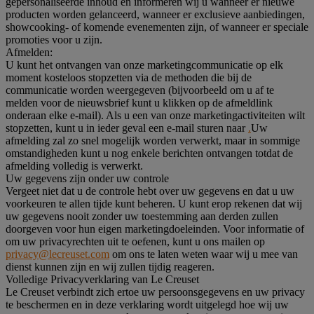
gepersonaliseerde inhoud en informeren wij u wanneer er nieuwe
producten worden gelanceerd, wanneer er exclusieve aanbiedingen,
showcooking- of komende evenementen zijn, of wanneer er speciale
promoties voor u zijn.
Afmelden:
U kunt het ontvangen van onze marketingcommunicatie op elk
moment kosteloos stopzetten via de methoden die bij de
communicatie worden weergegeven (bijvoorbeeld om u af te
melden voor de nieuwsbrief kunt u klikken op de afmeldlink
onderaan elke e-mail). Als u een van onze marketingactiviteiten wilt
stopzetten, kunt u in ieder geval een e-mail sturen naar
.
Uw
afmelding zal zo snel mogelijk worden verwerkt, maar in sommige
omstandigheden kunt u nog enkele berichten ontvangen totdat de
afmelding volledig is verwerkt.
Uw gegevens zijn onder uw controle
Vergeet niet dat u de controle hebt over uw gegevens en dat u uw
voorkeuren te allen tijde kunt beheren. U kunt erop rekenen dat wij
uw gegevens nooit zonder uw toestemming aan derden zullen
doorgeven voor hun eigen marketingdoeleinden. Voor informatie of
om uw privacyrechten uit te oefenen, kunt u ons mailen op
privacy@lecreuset.com
om ons te laten weten waar wij u mee van
dienst kunnen zijn en wij zullen tijdig reageren.
Volledige Privacyverklaring van Le Creuset
Le Creuset verbindt zich ertoe uw persoonsgegevens en uw privacy
te beschermen en in deze verklaring wordt uitgelegd hoe wij uw