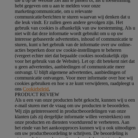
die u op de Website ziet aan te passen of, als u toestemming
hebt gegeven om u aan te melden voor onze
marketingcommunicatie, om u relevante
communicatie/berichten te sturen waarvan wij denken dat u
die leuk vindt. Er zullen geen andere gevolgen zijn. Het
gebruik van cookies is afhankelijk van uw toestemming. Als u
niet wilt dat deze informatie wordt gebruikt om u op uw
interesse gebaseerde advertenties, inhoud of communicatie te
sturen, kunt u het gebruik van de informatie over uw online-
acties beperken door uw cookie-instellingen te beheren
(vergeet echter niet dat bepaalde cookies noodzakelijk zijn
voor het gebruik van de Website). Let op: dit betekent niet dat
u geen advertenties, aanbiedingen of communicatie meer
ontvangt. U blijft algemene advertenties, aanbiedingen of
communicatie ontvangen. Voor meer informatie over hoe wij
cookies gebruiken en hoe u ze kunt verwijderen, raadpleegt u
ons
Cookiebeleid
,
PRODUCT REVIEW
Als u een van onze producten hebt gekocht, kunnen wij u een
e-mail sturen met de vraag om uw producten te beoordelen.
Wij zijn geïnteresseerd in productbeoordelingen van onze
klanten (als zij dergelijke informatie willen verstrekken) om
onze producten en diensten voortdurend te verbeteren. Aan
het einde van het aankoopproces kunnen wij u ook uitnodigen
om uw productbeoordeling te schrijven. De beoordeling is