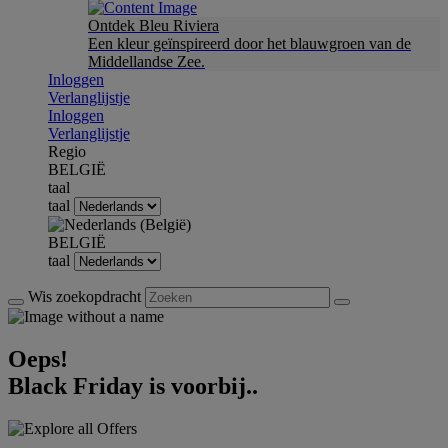
Ontdek Bleu Riviera
Een kleur geïnspireerd door het blauwgroen van de
Middellandse Zee.
Inloggen
Verlanglijstje
Inloggen
Verlanglijstje
Regio
BELGIË
taal
taal
BELGIË
taal
Wis zoekopdracht
Oeps!
Black Friday is voorbij..