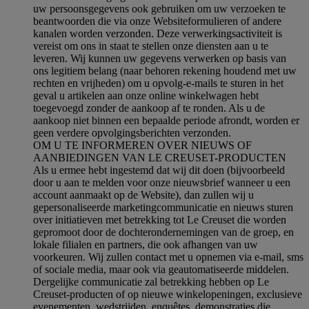
uw persoonsgegevens ook gebruiken om uw verzoeken te
beantwoorden die via onze Websiteformulieren of andere
kanalen worden verzonden. Deze verwerkingsactiviteit is
vereist om ons in staat te stellen onze diensten aan u te
leveren. Wij kunnen uw gegevens verwerken op basis van
ons legitiem belang (naar behoren rekening houdend met uw
rechten en vrijheden) om u opvolg-e-mails te sturen in het
geval u artikelen aan onze online winkelwagen hebt
toegevoegd zonder de aankoop af te ronden. Als u de
aankoop niet binnen een bepaalde periode afrondt, worden er
geen verdere opvolgingsberichten verzonden.
OM U TE INFORMEREN OVER NIEUWS OF
AANBIEDINGEN VAN LE CREUSET-PRODUCTEN
Als u ermee hebt ingestemd dat wij dit doen (bijvoorbeeld
door u aan te melden voor onze nieuwsbrief wanneer u een
account aanmaakt op de Website), dan zullen wij u
gepersonaliseerde marketingcommunicatie en nieuws sturen
over initiatieven met betrekking tot Le Creuset die worden
gepromoot door de dochterondernemingen van de groep, en
lokale filialen en partners, die ook afhangen van uw
voorkeuren. Wij zullen contact met u opnemen via e-mail, sms
of sociale media, maar ook via geautomatiseerde middelen.
Dergelijke communicatie zal betrekking hebben op Le
Creuset-producten of op nieuwe winkelopeningen, exclusieve
evenementen, wedstrijden, enquêtes, demonstraties die