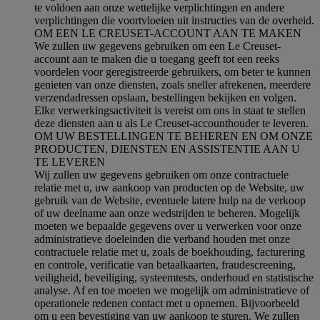
te voldoen aan onze wettelijke verplichtingen en andere
verplichtingen die voortvloeien uit instructies van de overheid.
OM EEN LE CREUSET-ACCOUNT AAN TE MAKEN
We zullen uw gegevens gebruiken om een Le Creuset-
account aan te maken die u toegang geeft tot een reeks
voordelen voor geregistreerde gebruikers, om beter te kunnen
genieten van onze diensten, zoals sneller afrekenen, meerdere
verzendadressen opslaan, bestellingen bekijken en volgen.
Elke verwerkingsactiviteit is vereist om ons in staat te stellen
deze diensten aan u als Le Creuset-accounthouder te leveren.
OM UW BESTELLINGEN TE BEHEREN EN OM ONZE
PRODUCTEN, DIENSTEN EN ASSISTENTIE AAN U
TE LEVEREN
Wij zullen uw gegevens gebruiken om onze contractuele
relatie met u, uw aankoop van producten op de Website, uw
gebruik van de Website, eventuele latere hulp na de verkoop
of uw deelname aan onze wedstrijden te beheren. Mogelijk
moeten we bepaalde gegevens over u verwerken voor onze
administratieve doeleinden die verband houden met onze
contractuele relatie met u, zoals de boekhouding, facturering
en controle, verificatie van betaalkaarten, fraudescreening,
veiligheid, beveiliging, systeemtests, onderhoud en statistische
analyse. Af en toe moeten we mogelijk om administratieve of
operationele redenen contact met u opnemen. Bijvoorbeeld
om u een bevestiging van uw aankoop te sturen. We zullen