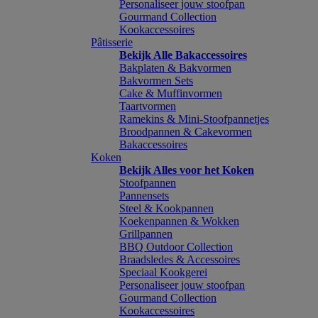
Personaliseer jouw stoofpan
Gourmand Collection
Kookaccessoires
Pâtisserie
Bekijk Alle Bakaccessoires
Bakplaten & Bakvormen
Bakvormen Sets
Cake & Muffinvormen
Taartvormen
Ramekins & Mini-Stoofpannetjes
Broodpannen & Cakevormen
Bakaccessoires
Koken
Bekijk Alles voor het Koken
Stoofpannen
Pannensets
Steel & Kookpannen
Koekenpannen & Wokken
Grillpannen
BBQ Outdoor Collection
Braadsledes & Accessoires
Speciaal Kookgerei
Personaliseer jouw stoofpan
Gourmand Collection
Kookaccessoires