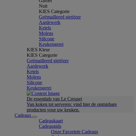
Garnet
Nuit
KIES Categorie
Geëmailleerd gietijzer
Aardewerk
Ketels
Molens
Silicone
Keukengerei
KIES Kleur
KIES Categorie
Geëmailleerd gietijzer
Aardewerk
Ketels
Molens
Silicone
Keukengerei
De essentials van Le Creuset
Van koken tot serveren: vind hier de onmisbare
producten voor uw keuken.
Cadeaus
Cadeaukaart
Cadeaugids
Onze Favoriete Cadeaus