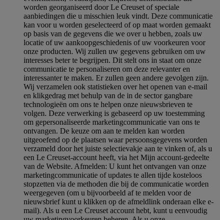
worden georganiseerd door Le Creuset of speciale
aanbiedingen die u misschien leuk vindt. Deze communicatie
kan voor u worden geselecteerd of op maat worden gemaakt
op basis van de gegevens die we over u hebben, zoals uw
locatie of uw aankoopgeschiedenis of uw voorkeuren voor
onze producten. Wij zullen uw gegevens gebruiken om uw
interesses beter te begrijpen. Dit stelt ons in staat om onze
communicatie te personaliseren om deze relevanter en
interessanter te maken. Er zullen geen andere gevolgen zijn.
Wij verzamelen ook statistieken over het openen van e-mail
en klikgedrag met behulp van de in de sector gangbare
technologieën om ons te helpen onze nieuwsbrieven te
volgen. Deze verwerking is gebaseerd op uw toestemming
om gepersonaliseerde marketingcommunicatie van ons te
ontvangen. De keuze om aan te melden kan worden
uitgeoefend op de plaatsen waar persoonsgegevens worden
verzameld door het juiste selectievakje aan te vinken of, als u
een Le Creuset-account heeft, via het Mijn account-gedeelte
van de Website.
Afmelden
: U kunt het ontvangen van onze
marketingcommunicatie of updates te allen tijde kosteloos
stopzetten via de methoden die bij de communicatie worden
weergegeven (om u bijvoorbeeld af te melden voor de
nieuwsbrief kunt u klikken op de afmeldlink onderaan elke e-
mail). Als u een Le Creuset account hebt, kunt u eenvoudig
uw marketingvoorkeuren beheren. Als u onze