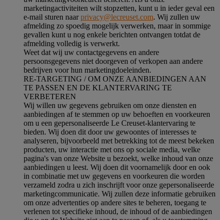
marketingactiviteiten wilt stopzetten, kunt u in ieder geval een
e-mail sturen naar
privacy@lecreuset.com
. Wij zullen uw
afmelding zo spoedig mogelijk verwerken, maar in sommige
gevallen kunt u nog enkele berichten ontvangen totdat de
afmelding volledig is verwerkt.
Weet dat wij uw contactgegevens en andere
persoonsgegevens niet doorgeven of verkopen aan andere
bedrijven voor hun marketingdoeleinden.
RE-TARGETING / OM ONZE AANBIEDINGEN AAN
TE PASSEN EN DE KLANTERVARING TE
VERBETEREN
Wij willen uw gegevens gebruiken om onze diensten en
aanbiedingen af te stemmen op uw behoeften en voorkeuren
om u een gepersonaliseerde Le Creuset-klantervaring te
bieden. Wij doen dit door uw gewoontes of interesses te
analyseren, bijvoorbeeld met betrekking tot de meest bekeken
producten, uw interactie met ons op sociale media, welke
pagina's van onze Website u bezoekt, welke inhoud van onze
aanbiedingen u leest. Wij doen dit voornamelijk door en ook
in combinatie met uw gegevens en voorkeuren die worden
verzameld zodra u zich inschrijft voor onze gepersonaliseerde
marketingcommunicatie. Wij zullen deze informatie gebruiken
om onze advertenties op andere sites te beheren, toegang te
verlenen tot specifieke inhoud, de inhoud of de aanbiedingen