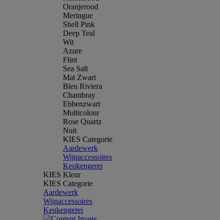
Oranjerood
Meringue
Shell Pink
Deep Teal
Wit
Azure
Flint
Sea Salt
Mat Zwart
Bleu Riviera
Chambray
Ebbenzwart
Multicolour
Rose Quartz
Nuit
KIES Categorie
Aardewerk
Wijnaccessoires
Keukengerei
KIES Kleur
KIES Categorie
Aardewerk
Wijnaccessoires
Keukengerei