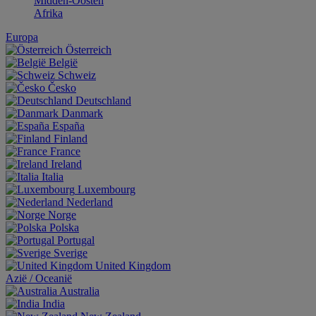
Midden-Oosten
Afrika
Europa
Österreich
België
Schweiz
Česko
Deutschland
Danmark
España
Finland
France
Ireland
Italia
Luxembourg
Nederland
Norge
Polska
Portugal
Sverige
United Kingdom
Aziё / Oceaniё
Australia
India