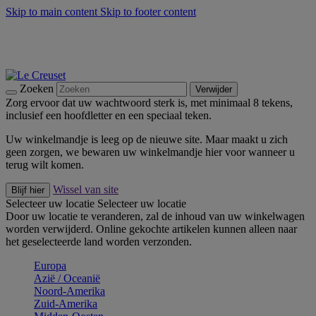
Skip to main content
Skip to footer content
Zomerse buitenmomenten met de BBQ Outdoor Collectie &
Thyme -
Shop Nu
De essentials van Le Creuset -
Ontdek Nu
Nieuwsbrieven: Registreer en bespaar 10%! -
Schrijf je nu in
Zoeken
Verwijder
Zorg ervoor dat uw wachtwoord sterk is, met minimaal 8 tekens,
inclusief een hoofdletter en een speciaal teken.
Uw winkelmandje is leeg op de nieuwe site. Maar maakt u zich
geen zorgen, we bewaren uw winkelmandje hier voor wanneer u
terug wilt komen.
Wissel van site
Blijf hier
Selecteer uw locatie
Selecteer uw locatie
Door uw locatie te veranderen, zal de inhoud van uw winkelwagen
worden verwijderd. Online gekochte artikelen kunnen alleen naar
het geselecteerde land worden verzonden.
Europa
Aziё / Oceaniё
Noord-Amerika
Zuid-Amerika