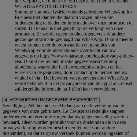
niet verplicht, en u bent vrij om deze al dan niet in te dienen.
WHATSAPP FOR BUSINESS
Sommige van onze fysieke winkels gebruiken WhatsApp for
Business met klanten die daarom vragen, alleen om
ondersteuning te bieden en informatie over onze producten te
sturen. Dit kanaal is niet gericht op de verkoop van onze
producten. Er worden geen creditcardgegevens of andere
gevoelige informatie gevraagd via WhatsApp. U kunt meer te
weten komen over de voorwaarden en garanties van
WhatsApp voor de internationale overdracht van uw
gegevens op https://www.whatsapp.com/legal/privacy-policy-
eea. U kunt uw rechten inzake gegevensbescherming
uitoefenen, waaronder het herroepen/uitschrijven en het
wissen van de gegevens, door contact op te nemen met uw
winkel of via
.
Het bewaren van gegevens door WhatsApp
wordt behandeld in het privacybeleid van de app; Le Creuset
zal dergelijke informatie na 1 (één) jaar vverwijderen.
4. HOE WORDEN UW GEGEVENS BESCHERMD?
Beveiliging
- Wij hechten veel belang aan de beveiliging van de
gegevens van onze gebruikers. Le Creuset zal redelijke stappen
ondernemen om ervoor te zorgen dat uw gegevens veilig worden
bewaard, alleen worden gebruikt voor de doeleinden die in deze
privacyverklaring worden beschreven (en niet voor andere
doeleinden), en dat ze op uw verzoek kunnen worden ingezien of