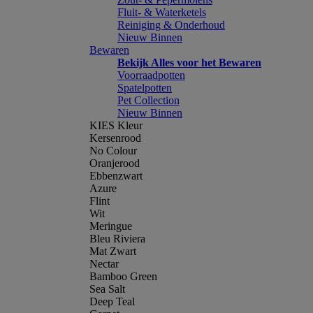
Fluit- & Waterketels
Reiniging & Onderhoud
Nieuw Binnen
Bewaren
Bekijk Alles voor het Bewaren
Voorraadpotten
Spatelpotten
Pet Collection
Nieuw Binnen
KIES Kleur
Kersenrood
No Colour
Oranjerood
Ebbenzwart
Azure
Flint
Wit
Meringue
Bleu Riviera
Mat Zwart
Nectar
Bamboo Green
Sea Salt
Deep Teal