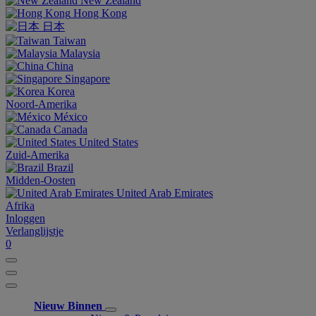
New Zealand
Hong Kong
日本
Taiwan
Malaysia
China
Singapore
Korea
Noord-Amerika
México
Canada
United States
Zuid-Amerika
Brazil
Midden-Oosten
United Arab Emirates
Afrika
Inloggen
Verlanglijstje
0
Nieuw Binnen