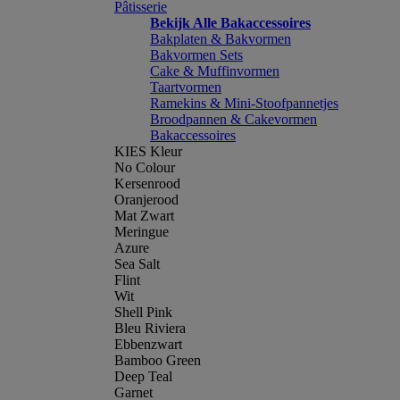
Pâtisserie
Bekijk Alle Bakaccessoires
Bakplaten & Bakvormen
Bakvormen Sets
Cake & Muffinvormen
Taartvormen
Ramekins & Mini-Stoofpannetjes
Broodpannen & Cakevormen
Bakaccessoires
KIES Kleur
No Colour
Kersenrood
Oranjerood
Mat Zwart
Meringue
Azure
Sea Salt
Flint
Wit
Shell Pink
Bleu Riviera
Ebbenzwart
Bamboo Green
Deep Teal
Garnet