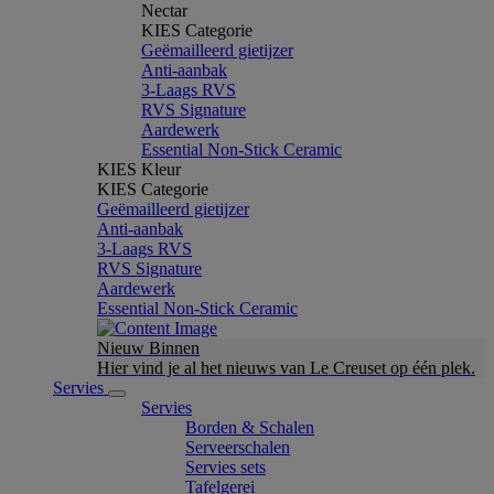
Nectar
KIES Categorie
Geëmailleerd gietijzer
Anti-aanbak
3-Laags RVS
RVS Signature
Aardewerk
Essential Non-Stick Ceramic
KIES Kleur
KIES Categorie
Geëmailleerd gietijzer
Anti-aanbak
3-Laags RVS
RVS Signature
Aardewerk
Essential Non-Stick Ceramic
Nieuw Binnen
Hier vind je al het nieuws van Le Creuset op één plek.
Servies
Servies
Borden & Schalen
Serveerschalen
Servies sets
Tafelgerei