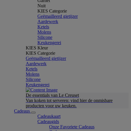
Garnet
Nuit
KIES Categorie
Geëmailleerd gietijzer
Aardewerk
Ketels
Molens
Silicone
Keukengerei
KIES Kleur
KIES Categorie
Geëmailleerd gietijzer
Aardewerk
Ketels
Molens
Silicone
Keukengerei
De essentials van Le Creuset
Van koken tot serveren: vind hier de onmisbare
producten voor uw keuken.
Cadeaus
Cadeaukaart
Cadeaugids
Onze Favoriete Cadeaus