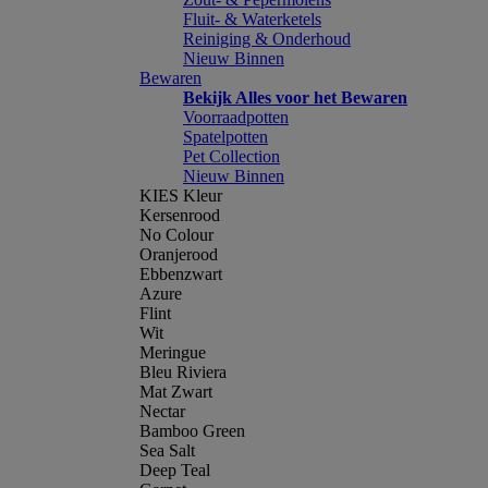
Fluit- & Waterketels
Reiniging & Onderhoud
Nieuw Binnen
Bewaren
Bekijk Alles voor het Bewaren
Voorraadpotten
Spatelpotten
Pet Collection
Nieuw Binnen
KIES Kleur
Kersenrood
No Colour
Oranjerood
Ebbenzwart
Azure
Flint
Wit
Meringue
Bleu Riviera
Mat Zwart
Nectar
Bamboo Green
Sea Salt
Deep Teal