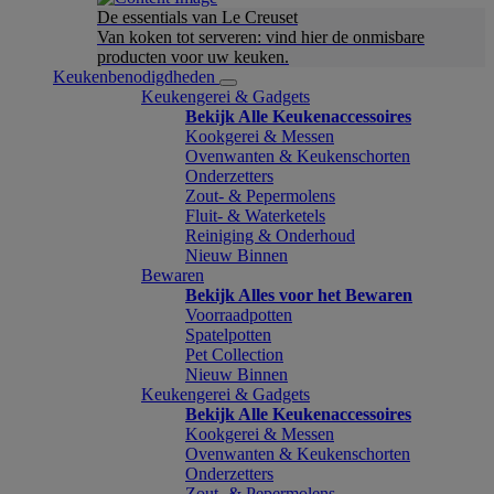
De essentials van Le Creuset
Van koken tot serveren: vind hier de onmisbare
producten voor uw keuken.
Keukenbenodigdheden
Keukengerei & Gadgets
Bekijk Alle Keukenaccessoires
Kookgerei & Messen
Ovenwanten & Keukenschorten
Onderzetters
Zout- & Pepermolens
Fluit- & Waterketels
Reiniging & Onderhoud
Nieuw Binnen
Bewaren
Bekijk Alles voor het Bewaren
Voorraadpotten
Spatelpotten
Pet Collection
Nieuw Binnen
Keukengerei & Gadgets
Bekijk Alle Keukenaccessoires
Kookgerei & Messen
Ovenwanten & Keukenschorten
Onderzetters
Zout- & Pepermolens