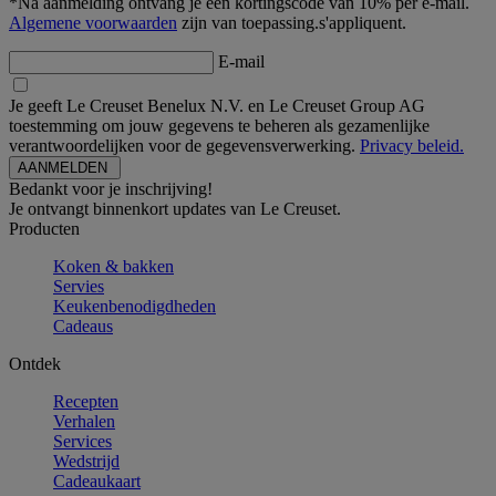
*Na aanmelding ontvang je een kortingscode van 10% per e-mail.
Algemene voorwaarden
zijn van toepassing.s'appliquent.
E-mail
Je geeft Le Creuset Benelux N.V. en Le Creuset Group AG
toestemming om jouw gegevens te beheren als gezamenlijke
verantwoordelijken voor de gegevensverwerking.
Privacy beleid.
Bedankt voor je inschrijving!
Je ontvangt binnenkort updates van Le Creuset.
Producten
Koken & bakken
Servies
Keukenbenodigdheden
Cadeaus
Ontdek
Recepten
Verhalen
Services
Wedstrijd
Cadeaukaart