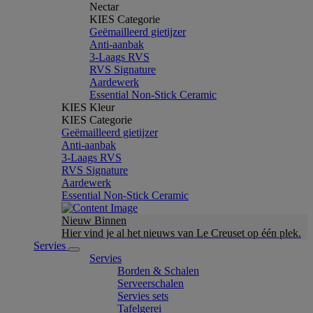
Nectar
KIES Categorie
Geëmailleerd gietijzer
Anti-aanbak
3-Laags RVS
RVS Signature
Aardewerk
Essential Non-Stick Ceramic
KIES Kleur
KIES Categorie
Geëmailleerd gietijzer
Anti-aanbak
3-Laags RVS
RVS Signature
Aardewerk
Essential Non-Stick Ceramic
Nieuw Binnen
Hier vind je al het nieuws van Le Creuset op één plek.
Servies
Servies
Borden & Schalen
Serveerschalen
Servies sets
Tafelgerei