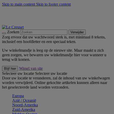
Skip to main content
Skip to footer content
Zomerse buitenmomenten met de BBQ Outdoor Collectie &
Thyme -
Shop Nu
De essentials van Le Creuset -
Ontdek Nu
Nieuwsbrieven: Registreer en bespaar 10%! -
Schrijf je nu in
Zoeken
Verwijder
Zorg ervoor dat uw wachtwoord sterk is, met minimaal 8 tekens,
inclusief een hoofdletter en een speciaal teken.
Uw winkelmandje is leeg op de nieuwe site. Maar maakt u zich
geen zorgen, we bewaren uw winkelmandje hier voor wanneer u
terug wilt komen.
Wissel van site
Blijf hier
Selecteer uw locatie
Selecteer uw locatie
Door uw locatie te veranderen, zal de inhoud van uw winkelwagen
worden verwijderd. Online gekochte artikelen kunnen alleen naar
het geselecteerde land worden verzonden.
Europa
Aziё / Oceaniё
Noord-Amerika
Zuid-Amerika