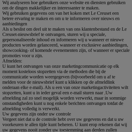
Wij analyseren hoe gebruikers onze website en diensten gebruiken
om de dingen makkelijker en interessanter te maken.
Wij gebruiken gegevens om van het koken met Le Creuset een
betere ervaring te maken en om u te informeren over nieuws en
aanbiedingen
Als u beslist om deel uit te maken van ons klantenbestand en de Le
Creuset-nieuwsbrief te ontvangen, sturen wij u speciale,
gepersonaliseerde inhoud en informeren wij u wanneer er nieuwe
producten worden gelanceerd, wanneer er exclusieve aanbiedingen,
showcooking- of komende evenementen zijn, of wanneer er speciale
promoties voor u zijn.
Afmelden:
U kunt het ontvangen van onze marketingcommunicatie op elk
moment kosteloos stopzetten via de methoden die bij de
communicatie worden weergegeven (bijvoorbeeld om u af te
melden voor de nieuwsbrief kunt u klikken op de afmeldlink
onderaan elke e-mail). Als u een van onze marketingactiviteiten wilt
stopzetten, kunt u in ieder geval een e-mail sturen naar
.
Uw
afmelding zal zo snel mogelijk worden verwerkt, maar in sommige
omstandigheden kunt u nog enkele berichten ontvangen totdat de
afmelding volledig is verwerkt.
Uw gegevens zijn onder uw controle
Vergeet niet dat u de controle hebt over uw gegevens en dat u uw
voorkeuren te allen tijde kunt beheren. U kunt erop rekenen dat wij
uw gegevens nooit zonder uw toestemming aan derden zullen