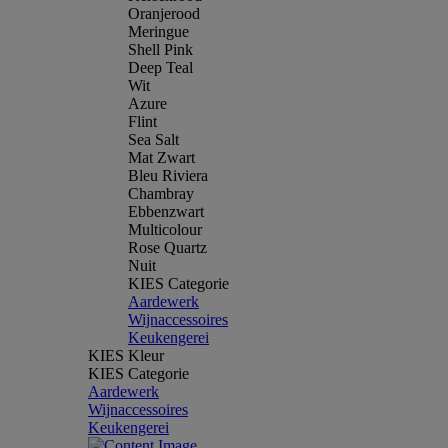
Oranjerood
Meringue
Shell Pink
Deep Teal
Wit
Azure
Flint
Sea Salt
Mat Zwart
Bleu Riviera
Chambray
Ebbenzwart
Multicolour
Rose Quartz
Nuit
KIES Categorie
Aardewerk
Wijnaccessoires
Keukengerei
KIES Kleur
KIES Categorie
Aardewerk
Wijnaccessoires
Keukengerei