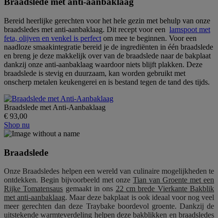
Braadslede met anti-aanbaklaag
Bereid heerlijke gerechten voor het hele gezin met behulp van onze
braadsledes met anti-aanbaklaag. Dit recept voor een
lamspoot met
feta, olijven en venkel is perfect
om mee te beginnen. Voor een
naadloze smaakintegratie bereid je de ingrediënten in één braadslede
en breng je deze makkelijk over van de braadslede naar de bakplaat
dankzij onze anti-aanbaklaag waardoor niets blijft plakken. Deze
braadslede is stevig en duurzaam, kan worden gebruikt met
onscherp metalen keukengerei en is bestand tegen de tand des tijds.
Braadslede met Anti-Aanbaklaag
€ 93,00
Shop nu
Braadslede
Onze Braadsledes helpen een wereld van culinaire mogelijkheden te
ontdekken. Begin bijvoorbeeld met onze
Tian van Groente met een
Rijke Tomatensaus
gemaakt in ons
22 cm brede Vierkante Bakblik
met anti-aanbaklaag
. Maar deze bakplaat is ook ideaal voor nog veel
meer gerechten dan deze Traybake boordevol groente. Dankzij de
uitstekende warmteverdeling helpen deze bakblikken en braadsledes