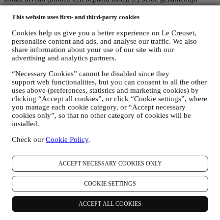
beheerders die nodig zijn om de verzoeken van uw betrokkene om
rechten af te handelen.
This website uses first- and third-party cookies
3. WAAROM VERZAMELEN WIJ DEZE GEGEVENS?
Cookies help us give you a better experience on Le Creuset,
Wij kunnen uw gegevens verwerken voor de volgende doeleinden:
personalise content and ads, and analyse our traffic. We also
share information about your use of our site with our
VOOR ONZE WETTELIJKE VERPLICHTINGEN
advertising and analytics partners.
Mogelijk moeten we bepaalde gegevens over u verwerken om
te voldoen aan onze wettelijke verplichtingen en andere
“Necessary Cookies” cannot be disabled since they
verplichtingen die voortvloeien uit instructies van de overheid.
support web functionalities, but you can consent to all the other
OM EEN LE CREUSET-ACCOUNT AAN TE MAKEN
uses above (preferences, statistics and marketing cookies) by
We zullen uw gegevens gebruiken om een Le Creuset-
clicking “Accept all cookies”, or click “Cookie settings”, where
account aan te maken die u toegang geeft tot een reeks
you manage each cookie category, or “Accept necessary
voordelen voor geregistreerde gebruikers, om beter te kunnen
cookies only”, so that no other category of cookies will be
genieten van onze diensten, zoals sneller afrekenen, meerdere
installed.
verzendadressen opslaan, bestellingen bekijken en volgen.
Check our
Cookie Policy
.
Elke verwerkingsactiviteit is vereist om ons in staat te stellen
deze diensten aan u als Le Creuset-accounthouder te leveren.
OM UW BESTELLINGEN TE BEHEREN EN OM ONZE
ACCEPT NECESSARY COOKIES ONLY
PRODUCTEN, DIENSTEN EN ASSISTENTIE AAN U
TE LEVEREN
COOKIE SETTINGS
Wij zullen uw gegevens gebruiken om onze contractuele
relatie met u, uw aankoop van producten op de Website, uw
gebruik van de Website, eventuele latere hulp na de verkoop
ACCEPT ALL COOKIES
of uw deelname aan onze wedstrijden te beheren. Mogelijk