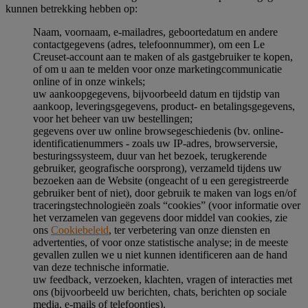
kunnen betrekking hebben op:
Naam, voornaam, e-mailadres, geboortedatum en andere
contactgegevens (adres, telefoonnummer), om een Le
Creuset-account aan te maken of als gastgebruiker te kopen,
of om u aan te melden voor onze marketingcommunicatie
online of in onze winkels;
uw aankoopgegevens, bijvoorbeeld datum en tijdstip van
aankoop, leveringsgegevens, product- en betalingsgegevens,
voor het beheer van uw bestellingen;
gegevens over uw online browsegeschiedenis (bv. online-
identificatienummers - zoals uw IP-adres, browserversie,
besturingssysteem, duur van het bezoek, terugkerende
gebruiker, geografische oorsprong), verzameld tijdens uw
bezoeken aan de Website (ongeacht of u een geregistreerde
gebruiker bent of niet), door gebruik te maken van logs en/of
traceringstechnologieën zoals “cookies” (voor informatie over
het verzamelen van gegevens door middel van cookies, zie
ons
Cookiebeleid
, ter verbetering van onze diensten en
advertenties, of voor onze statistische analyse; in de meeste
gevallen zullen we u niet kunnen identificeren aan de hand
van deze technische informatie.
uw feedback, verzoeken, klachten, vragen of interacties met
ons (bijvoorbeeld uw berichten, chats, berichten op sociale
media, e-mails of telefoontjes).