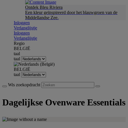
Ontdek Bleu Riviera
Een kleur geïnspireerd door het blauwgroen van de
Middellandse Zee.
Inloggen
Verlanglijstje
Inloggen
Verlanglijstje
Regio
BELGIË
taal
taal
BELGIË
taal
Wis zoekopdracht
Dagelijkse Ovenware Essentials