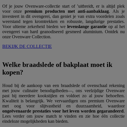
Of je jouw Ovenware-collectie start of ’uitbreidt, er is altijd plek
voor onze
premium producten met anti-aanbaklaag
. Als je
investeert in dit ovengerei, dan geniet je van extra voordelen zoals
weerstand tegen kromtrekken en robuuste, langdurige prestaties.
Voor ultieme zekerheid bieden we
levenslange garantie
op al het
ovengerei van hard geanodiseerd gesmeed aluminium. Ontdek nu
onze Ovenware Collection.
BEKIJK DE COLLECTIE
Welke braadslede of bakplaat moet ik
kopen?
Houd bij de aankoop van een braadslede of ovenschaal rekening
met jouw culinaire benodigdheden—, ons veelzijdige Ovenware
past bij meerdere kookstijlen en voldoet zo al jouw behoeften.
Kwaliteit is belangrijk. We vervaardigen ons premium Ovenware
met oog voor slijtvastheid en duurzaamheid, waardoor
ongeëvenaarde prestaties voor het leven worden gegarandeerd
.
Lees verder om jouw match te vinden en zie hoe één collectie
eindeloze mogelijkheden kan bieden.