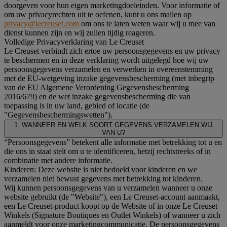
doorgeven voor hun eigen marketingdoeleinden. Voor informatie of
om uw privacyrechten uit te oefenen, kunt u ons mailen op
privacy@lecreuset.com
om ons te laten weten waar wij u mee van
dienst kunnen zijn en wij zullen tijdig reageren.
Volledige Privacyverklaring van Le Creuset
Le Creuset verbindt zich ertoe uw persoonsgegevens en uw privacy
te beschermen en in deze verklaring wordt uitgelegd hoe wij uw
persoonsgegevens verzamelen en verwerken in overeenstemming
met de EU-wetgeving inzake gegevensbescherming (met inbegrip
van de EU Algemene Verordening Gegevensbescherming
2016/679) en de wet inzake gegevensbescherming die van
toepassing is in uw land, gebied of locatie (de
"Gegevensbeschermingswetten").
1. WANNEER EN WELK SOORT GEGEVENS VERZAMELEN WIJ
VAN U?
“Persoonsgegevens” betekent alle informatie met betrekking tot u en
die ons in staat stelt om u te identificeren, hetzij rechtstreeks of in
combinatie met andere informatie.
Kinderen: Deze website is niet bedoeld voor kinderen en we
verzamelen niet bewust gegevens met betrekking tot kinderen.
Wij kunnen persoonsgegevens van u verzamelen wanneer u onze
website gebruikt (de "Website"), een Le Creuset-account aanmaakt,
een Le Creuset-product koopt op de Website of in onze Le Creuset
Winkels (Signature Boutiques en Outlet Winkels) of wanneer u zich
aanmeldt voor onze marketingcommunicatie. De persoonsgegevens