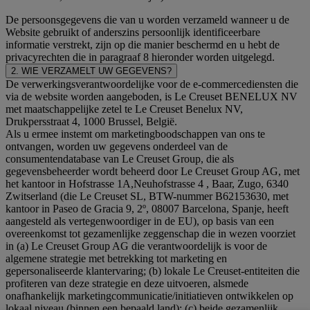
De persoonsgegevens die van u worden verzameld wanneer u de
Website gebruikt of anderszins persoonlijk identificeerbare
informatie verstrekt, zijn op die manier beschermd en u hebt de
privacyrechten die in paragraaf 8 hieronder worden uitgelegd.
2. WIE VERZAMELT UW GEGEVENS?
De verwerkingsverantwoordelijke voor de e-commercediensten die
via de website worden aangeboden, is Le Creuset BENELUX NV
met maatschappelijke zetel te Le Creuset Benelux NV,
Drukpersstraat 4, 1000 Brussel, België.
Als u ermee instemt om marketingboodschappen van ons te
ontvangen, worden uw gegevens onderdeel van de
consumentendatabase van Le Creuset Group, die als
gegevensbeheerder wordt beheerd door Le Creuset Group AG, met
het kantoor in Hofstrasse 1A,Neuhofstrasse 4 , Baar, Zugo, 6340
Zwitserland (die Le Creuset SL, BTW-nummer B62153630, met
kantoor in Paseo de Gracia 9, 2º, 08007 Barcelona, Spanje, heeft
aangesteld als vertegenwoordiger in de EU), op basis van een
overeenkomst tot gezamenlijke zeggenschap die in wezen voorziet
in (a) Le Creuset Group AG die verantwoordelijk is voor de
algemene strategie met betrekking tot marketing en
gepersonaliseerde klantervaring; (b) lokale Le Creuset-entiteiten die
profiteren van deze strategie en deze uitvoeren, alsmede
onafhankelijk marketingcommunicatie/initiatieven ontwikkelen op
lokaal niveau (binnen een bepaald land); (c) beide gezamenlijk