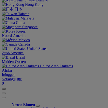
New Zealand
Hong Kong
日本
Taiwan
Malaysia
China
Singapore
Korea
Noord-Amerika
México
Canada
United States
Zuid-Amerika
Brazil
Midden-Oosten
United Arab Emirates
Afrika
Inloggen
Verlanglijstje
0
Nieuw Binnen