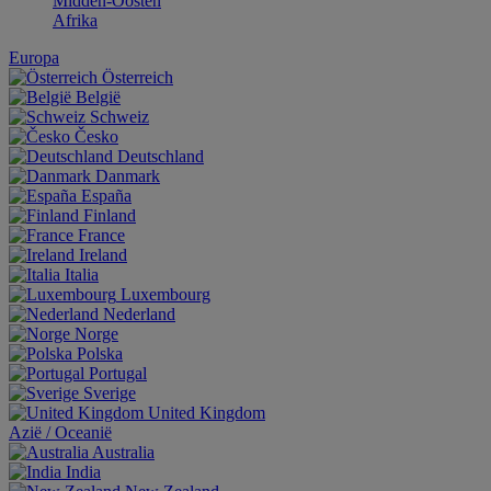
Midden-Oosten
Afrika
Europa
Österreich
België
Schweiz
Česko
Deutschland
Danmark
España
Finland
France
Ireland
Italia
Luxembourg
Nederland
Norge
Polska
Portugal
Sverige
United Kingdom
Aziё / Oceaniё
Australia
India