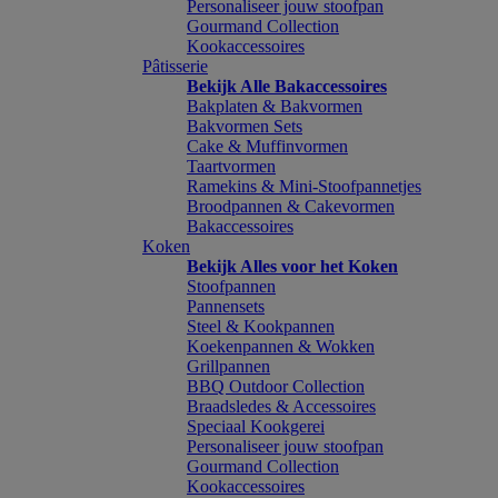
Personaliseer jouw stoofpan
Gourmand Collection
Kookaccessoires
Pâtisserie
Bekijk Alle Bakaccessoires
Bakplaten & Bakvormen
Bakvormen Sets
Cake & Muffinvormen
Taartvormen
Ramekins & Mini-Stoofpannetjes
Broodpannen & Cakevormen
Bakaccessoires
Koken
Bekijk Alles voor het Koken
Stoofpannen
Pannensets
Steel & Kookpannen
Koekenpannen & Wokken
Grillpannen
BBQ Outdoor Collection
Braadsledes & Accessoires
Speciaal Kookgerei
Personaliseer jouw stoofpan
Gourmand Collection
Kookaccessoires