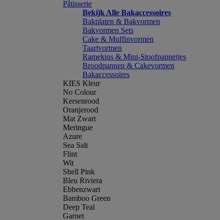
Pâtisserie
Bekijk Alle Bakaccessoires
Bakplaten & Bakvormen
Bakvormen Sets
Cake & Muffinvormen
Taartvormen
Ramekins & Mini-Stoofpannetjes
Broodpannen & Cakevormen
Bakaccessoires
KIES Kleur
No Colour
Kersenrood
Oranjerood
Mat Zwart
Meringue
Azure
Sea Salt
Flint
Wit
Shell Pink
Bleu Riviera
Ebbenzwart
Bamboo Green
Deep Teal
Garnet