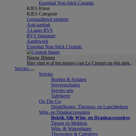
Essential Non-Stick Ceramic
KIES Kleur
KIES Categorie
Geëmailleerd gietijzer
Anti-aanbak
3-Laags RVS
RVS Signature
Aardewerk
Essential Non-Stick Ceramic
Nieuw Binnen
Hier vind je al het nieuws van Le Creuset op één plek.
Servies
Servies
Borden & Schalen
Serveerschalen
Servies sets
Tafelgerei
On The Go
Drinkflessen, Thermos- en Lunchbekers
Wijn- en Drankaccessoires
Bekijk Alle Wijn- en Drankaccessoires
Tassen en Mokken
Wijn- & Waterglazen
Theepotten & Cafetières