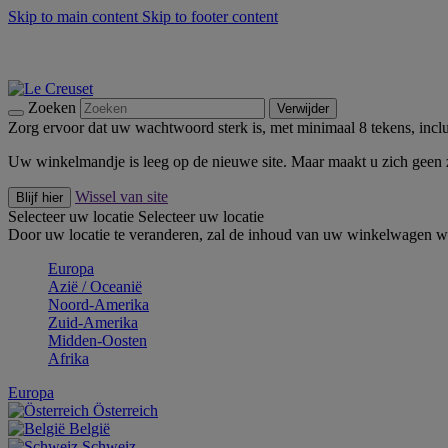
Skip to main content
Skip to footer content
Zomerse buitenmomenten met de BBQ Outdoor Collectie & Thy
De essentials van Le Creuset -
Ontdek Nu
Nieuwsbrieven: Registreer en bespaar 10%! -
Schrijf je nu in
Zoeken
Verwijder
Zorg ervoor dat uw wachtwoord sterk is, met minimaal 8 tekens, inclus
Uw winkelmandje is leeg op de nieuwe site. Maar maakt u zich geen
Wissel van site
Blijf hier
Selecteer uw locatie
Selecteer uw locatie
Door uw locatie te veranderen, zal de inhoud van uw winkelwagen wo
Europa
Aziё / Oceaniё
Noord-Amerika
Zuid-Amerika
Midden-Oosten
Afrika
Europa
Österreich
België
Schweiz