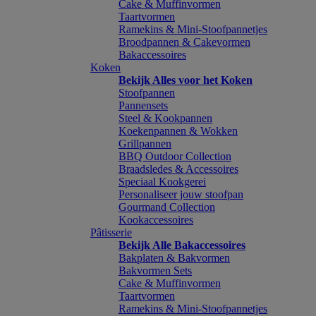
Cake & Muffinvormen
Taartvormen
Ramekins & Mini-Stoofpannetjes
Broodpannen & Cakevormen
Bakaccessoires
Koken
Bekijk Alles voor het Koken
Stoofpannen
Pannensets
Steel & Kookpannen
Koekenpannen & Wokken
Grillpannen
BBQ Outdoor Collection
Braadsledes & Accessoires
Speciaal Kookgerei
Personaliseer jouw stoofpan
Gourmand Collection
Kookaccessoires
Pâtisserie
Bekijk Alle Bakaccessoires
Bakplaten & Bakvormen
Bakvormen Sets
Cake & Muffinvormen
Taartvormen
Ramekins & Mini-Stoofpannetjes