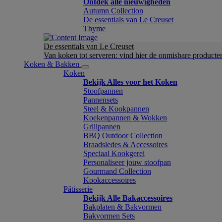
Ontdek alle nieuwigheden
Autumn Collection
De essentials van Le Creuset
Thyme
De essentials van Le Creuset
Van koken tot serveren: vind hier de onmisbare product
Koken & Bakken
Koken
Bekijk Alles voor het Koken
Stoofpannen
Pannensets
Steel & Kookpannen
Koekenpannen & Wokken
Grillpannen
BBQ Outdoor Collection
Braadsledes & Accessoires
Speciaal Kookgerei
Personaliseer jouw stoofpan
Gourmand Collection
Kookaccessoires
Pâtisserie
Bekijk Alle Bakaccessoires
Bakplaten & Bakvormen
Bakvormen Sets