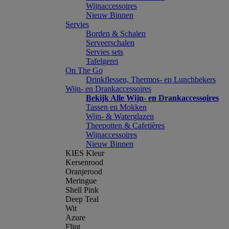
Wijnaccessoires
Nieuw Binnen
Servies
Borden & Schalen
Serveerschalen
Servies sets
Tafelgerei
On The Go
Drinkflessen, Thermos- en Lunchbekers
Wijn- en Drankaccessoires
Bekijk Alle Wijn- en Drankaccessoires
Tassen en Mokken
Wijn- & Waterglazen
Theepotten & Cafetières
Wijnaccessoires
Nieuw Binnen
KIES Kleur
Kersenrood
Oranjerood
Meringue
Shell Pink
Deep Teal
Wit
Azure
Flint