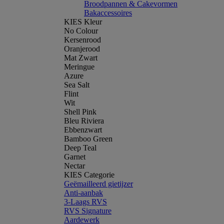
Broodpannen & Cakevormen
Bakaccessoires
KIES Kleur
No Colour
Kersenrood
Oranjerood
Mat Zwart
Meringue
Azure
Sea Salt
Flint
Wit
Shell Pink
Bleu Riviera
Ebbenzwart
Bamboo Green
Deep Teal
Garnet
Nectar
KIES Categorie
Geëmailleerd gietijzer
Anti-aanbak
3-Laags RVS
RVS Signature
Aardewerk