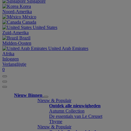
Singapore
Korea
Noord-Amerika
México
Canada
United States
Zuid-Amerika
Brazil
Midden-Oosten
United Arab Emirates
Afrika
Inloggen
Verlanglijstje
0
Nieuw Binnen
Nieuw & Populair
Ontdek alle nieuwigheden
Autumn Collection
De essentials van Le Creuset
Thyme
Nieuw & Populair