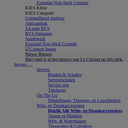
Essential Non-Stick Ceramic
KIES Kleur
KIES Categorie
Geëmailleerd gietijzer
Anti-aanbak
3-Laags RVS
RVS Signature
Aardewerk
Essential Non-Stick Ceramic
Nieuw Binnen
Hier vind je al het nieuws van Le Creuset op één plek.
Servies
Servies
Borden & Schalen
Serveerschalen
Servies sets
Tafelgerei
On The Go
Drinkflessen, Thermos- en Lunchbekers
Wijn- en Drankaccessoires
Bekijk Alle Wijn- en Drankaccessoires
Tassen en Mokken
Wijn- & Waterglazen
Theepotten & Cafetières