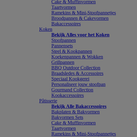
Cake & Muffinvormen
Taartvormen
Ramekins & Mini-Stoofpannetjes
Broodpannen & Cakevormen
Bakaccessoires
Koken
Bekijk Alles voor het Koken
Stoofpannen
Pannensets
Steel & Kookpannen
Koekenpannen & Wokken
Grillpannen
BBQ Outdoor Collection
Braadsledes & Accessoires
Speciaal Kookgerei
Personaliseer jouw stoofpan
Gourmand Collection
Kookaccessoires
Pâtisserie
Bekijk Alle Bakaccessoires
Bakplaten & Bakvormen
Bakvormen Sets
Cake & Muffinvormen
Taartvormen
Ramekins & Mini-Stoofpannetjes