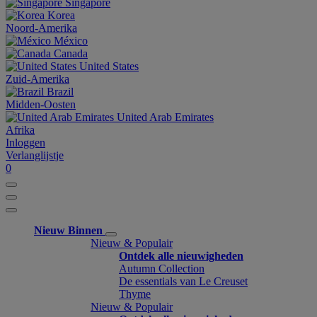
Singapore
Korea
Noord-Amerika
México
Canada
United States
Zuid-Amerika
Brazil
Midden-Oosten
United Arab Emirates
Afrika
Inloggen
Verlanglijstje
0
Nieuw Binnen
Nieuw & Populair
Ontdek alle nieuwigheden
Autumn Collection
De essentials van Le Creuset
Thyme
Nieuw & Populair