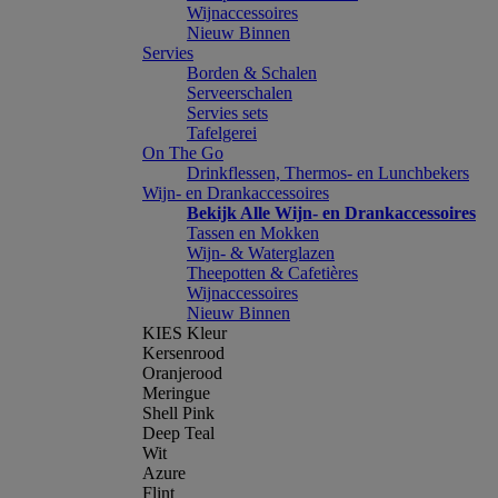
Wijnaccessoires
Nieuw Binnen
Servies
Borden & Schalen
Serveerschalen
Servies sets
Tafelgerei
On The Go
Drinkflessen, Thermos- en Lunchbekers
Wijn- en Drankaccessoires
Bekijk Alle Wijn- en Drankaccessoires
Tassen en Mokken
Wijn- & Waterglazen
Theepotten & Cafetières
Wijnaccessoires
Nieuw Binnen
KIES Kleur
Kersenrood
Oranjerood
Meringue
Shell Pink
Deep Teal
Wit
Azure
Flint