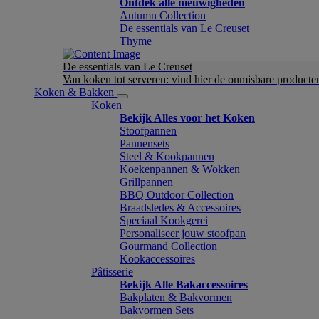
Ontdek alle nieuwigheden
Autumn Collection
De essentials van Le Creuset
Thyme
De essentials van Le Creuset
Van koken tot serveren: vind hier de onmisbare product
Koken & Bakken
Koken
Bekijk Alles voor het Koken
Stoofpannen
Pannensets
Steel & Kookpannen
Koekenpannen & Wokken
Grillpannen
BBQ Outdoor Collection
Braadsledes & Accessoires
Speciaal Kookgerei
Personaliseer jouw stoofpan
Gourmand Collection
Kookaccessoires
Pâtisserie
Bekijk Alle Bakaccessoires
Bakplaten & Bakvormen
Bakvormen Sets