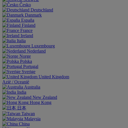
Česko
Deutschland
Danmark
España
Finland
France
Ireland
Italia
Luxembourg
Nederland
Norge
Polska
Portugal
Sverige
United Kingdom
Aziё / Oceaniё
Australia
India
New Zealand
Hong Kong
日本
Taiwan
Malaysia
China