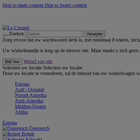
Skip to main content
Skip to footer content
Zomerse buitenmomenten met de BBQ Outdoor Collectie & Thy
De essentials van Le Creuset -
Ontdek Nu
Nieuwsbrieven: Registreer en bespaar 10%! -
Schrijf je nu in
Zoeken
Verwijder
Zorg ervoor dat uw wachtwoord sterk is, met minimaal 8 tekens, inclus
Uw winkelmandje is leeg op de nieuwe site. Maar maakt u zich geen
Wissel van site
Blijf hier
Selecteer uw locatie
Selecteer uw locatie
Door uw locatie te veranderen, zal de inhoud van uw winkelwagen wo
Europa
Aziё / Oceaniё
Noord-Amerika
Zuid-Amerika
Midden-Oosten
Afrika
Europa
Österreich
België
Schweiz