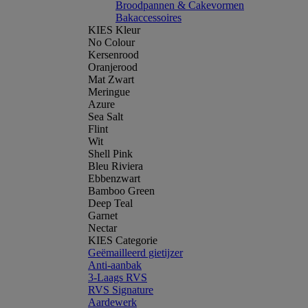
Broodpannen & Cakevormen
Bakaccessoires
KIES Kleur
No Colour
Kersenrood
Oranjerood
Mat Zwart
Meringue
Azure
Sea Salt
Flint
Wit
Shell Pink
Bleu Riviera
Ebbenzwart
Bamboo Green
Deep Teal
Garnet
Nectar
KIES Categorie
Geëmailleerd gietijzer
Anti-aanbak
3-Laags RVS
RVS Signature
Aardewerk