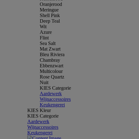
Oranjerood
Meringue
Shell Pink
Deep Teal
Wit
Azure
Flint
Sea Salt
Mat Zwart
Bleu Riviera
Chambray
Ebbenzwart
Multicolour
Rose Quartz
Nuit
KIES Categorie
Aardewerk
Wijnaccessoires
Keukengerei
KIES Kleur
KIES Categorie
Aardewerk
Wijnaccessoires
Keukengerei