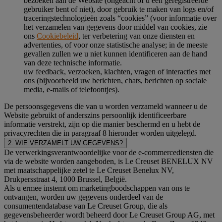
bezoeken aan de Website (ongeacht of u een geregistreerde
gebruiker bent of niet), door gebruik te maken van logs en/of
traceringstechnologieën zoals “cookies” (voor informatie over
het verzamelen van gegevens door middel van cookies, zie
ons
Cookiebeleid
, ter verbetering van onze diensten en
advertenties, of voor onze statistische analyse; in de meeste
gevallen zullen we u niet kunnen identificeren aan de hand
van deze technische informatie.
uw feedback, verzoeken, klachten, vragen of interacties met
ons (bijvoorbeeld uw berichten, chats, berichten op sociale
media, e-mails of telefoontjes).
De persoonsgegevens die van u worden verzameld wanneer u de
Website gebruikt of anderszins persoonlijk identificeerbare
informatie verstrekt, zijn op die manier beschermd en u hebt de
privacyrechten die in paragraaf 8 hieronder worden uitgelegd.
2. WIE VERZAMELT UW GEGEVENS?
De verwerkingsverantwoordelijke voor de e-commercediensten die
via de website worden aangeboden, is Le Creuset BENELUX NV
met maatschappelijke zetel te Le Creuset Benelux NV,
Drukpersstraat 4, 1000 Brussel, België.
Als u ermee instemt om marketingboodschappen van ons te
ontvangen, worden uw gegevens onderdeel van de
consumentendatabase van Le Creuset Group, die als
gegevensbeheerder wordt beheerd door Le Creuset Group AG, met