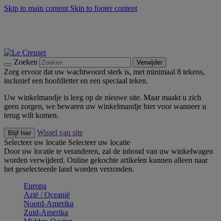
Skip to main content
Skip to footer content
Zomerse buitenmomenten met de BBQ Outdoor Collectie &
Thyme -
Shop Nu
De essentials van Le Creuset -
Ontdek Nu
Nieuwsbrieven: Registreer en bespaar 10%! -
Schrijf je nu in
Zoeken
Verwijder
Zorg ervoor dat uw wachtwoord sterk is, met minimaal 8 tekens,
inclusief een hoofdletter en een speciaal teken.
Uw winkelmandje is leeg op de nieuwe site. Maar maakt u zich
geen zorgen, we bewaren uw winkelmandje hier voor wanneer u
terug wilt komen.
Wissel van site
Blijf hier
Selecteer uw locatie
Selecteer uw locatie
Door uw locatie te veranderen, zal de inhoud van uw winkelwagen
worden verwijderd. Online gekochte artikelen kunnen alleen naar
het geselecteerde land worden verzonden.
Europa
Aziё / Oceaniё
Noord-Amerika
Zuid-Amerika