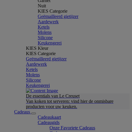
Garnet
Nuit
KIES Categorie
Geëmailleerd gietijzer
Aardewerk
Ketels
Molens
Silicone
Keukengerei
KIES Kleur
KIES Categorie
Geëmailleerd gietijzer
Aardewerk
Ketels
Molens
Silicone
Keukengerei
De essentials van Le Creuset
Van koken tot serveren: vind hier de onmisbare
producten voor uw keuken.
Cadeaus
Cadeaukaart
Cadeaugids
Onze Favoriete Cadeaus