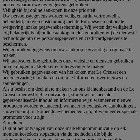
hoe en waarom we uw gegevens gebruiken.
Veiligheid bij online aankopen is onze prioriteit
Uw persoonsgegevens worden veilig en strikt vertrouwelijk
behandeld, in overeenstemming met de Europese en nationale
wetgeving inzake gegevensbescherming. Wij weten dat veiligheid
erg belangrijk is bij online aankopen, dus gebruiken wij de nieuwste
technologie om uw persoonsgegevens en creditcardgegevens te
beschermen.
Wij gebruiken gegevens om uw aankoop eenvoudig en op maat te
maken
Wij analyseren hoe gebruikers onze website en diensten gebruiken
om de dingen makkelijker en interessanter te maken.
Wij gebruiken gegevens om van het koken met Le Creuset een
betere ervaring te maken en om u te informeren over nieuws en
aanbiedingen
Als u beslist om deel uit te maken van ons klantenbestand en de Le
Creuset-nieuwsbrief te ontvangen, sturen wij u speciale,
gepersonaliseerde inhoud en informeren wij u wanneer er nieuwe
producten worden gelanceerd, wanneer er exclusieve aanbiedingen,
showcooking- of komende evenementen zijn, of wanneer er speciale
promoties voor u zijn.
Afmelden:
U kunt het ontvangen van onze marketingcommunicatie op elk
moment kosteloos stopzetten via de methoden die bij de
communicatie worden weergegeven (bijvoorbeeld om u af te