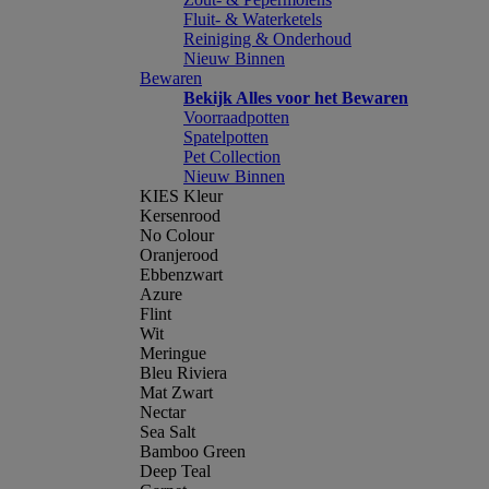
Fluit- & Waterketels
Reiniging & Onderhoud
Nieuw Binnen
Bewaren
Bekijk Alles voor het Bewaren
Voorraadpotten
Spatelpotten
Pet Collection
Nieuw Binnen
KIES Kleur
Kersenrood
No Colour
Oranjerood
Ebbenzwart
Azure
Flint
Wit
Meringue
Bleu Riviera
Mat Zwart
Nectar
Sea Salt
Bamboo Green
Deep Teal