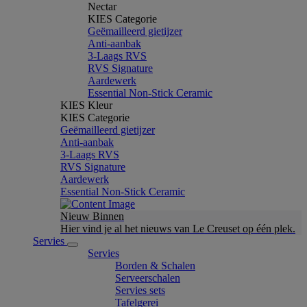
Nectar
KIES Categorie
Geëmailleerd gietijzer
Anti-aanbak
3-Laags RVS
RVS Signature
Aardewerk
Essential Non-Stick Ceramic
KIES Kleur
KIES Categorie
Geëmailleerd gietijzer
Anti-aanbak
3-Laags RVS
RVS Signature
Aardewerk
Essential Non-Stick Ceramic
Nieuw Binnen
Hier vind je al het nieuws van Le Creuset op één plek.
Servies
Servies
Borden & Schalen
Serveerschalen
Servies sets
Tafelgerei