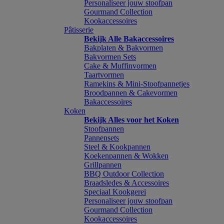
Personaliseer jouw stoofpan
Gourmand Collection
Kookaccessoires
Pâtisserie
Bekijk Alle Bakaccessoires
Bakplaten & Bakvormen
Bakvormen Sets
Cake & Muffinvormen
Taartvormen
Ramekins & Mini-Stoofpannetjes
Broodpannen & Cakevormen
Bakaccessoires
Koken
Bekijk Alles voor het Koken
Stoofpannen
Pannensets
Steel & Kookpannen
Koekenpannen & Wokken
Grillpannen
BBQ Outdoor Collection
Braadsledes & Accessoires
Speciaal Kookgerei
Personaliseer jouw stoofpan
Gourmand Collection
Kookaccessoires