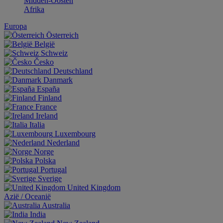
Midden-Oosten
Afrika
Europa
Österreich
België
Schweiz
Česko
Deutschland
Danmark
España
Finland
France
Ireland
Italia
Luxembourg
Nederland
Norge
Polska
Portugal
Sverige
United Kingdom
Aziё / Oceaniё
Australia
India