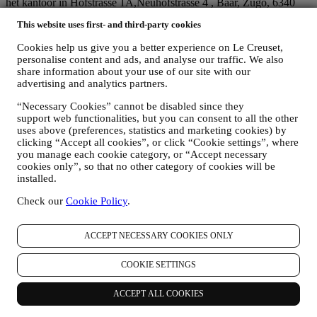
het kantoor in Hofstrasse 1A,Neuhofstrasse 4 , Baar, Zugo, 6340
Zwitserland (die Le Creuset SL, BTW-nummer B62153630, met
This website uses first- and third-party cookies
kantoor in Paseo de Gracia 9, 2º, 08007 Barcelona, Spanje, heeft
aangesteld als vertegenwoordiger in de EU), op basis van een
Cookies help us give you a better experience on Le Creuset,
overeenkomst tot gezamenlijke zeggenschap die in wezen voorziet
personalise content and ads, and analyse our traffic. We also
in (a) Le Creuset Group AG die verantwoordelijk is voor de
share information about your use of our site with our
algemene strategie met betrekking tot marketing en
advertising and analytics partners.
gepersonaliseerde klantervaring; (b) lokale Le Creuset-entiteiten die
profiteren van deze strategie en deze uitvoeren, alsmede
“Necessary Cookies” cannot be disabled since they
onafhankelijk marketingcommunicatie/initiatieven ontwikkelen op
support web functionalities, but you can consent to all the other
lokaal niveau (binnen een bepaald land); (c) beide gezamenlijk
uses above (preferences, statistics and marketing cookies) by
beheerders die nodig zijn om de verzoeken van uw betrokkene om
clicking “Accept all cookies”, or click “Cookie settings”, where
you manage each cookie category, or “Accept necessary
rechten af te handelen.
cookies only”, so that no other category of cookies will be
3. WAAROM VERZAMELEN WIJ DEZE GEGEVENS?
installed.
Wij kunnen uw gegevens verwerken voor de volgende doeleinden:
Check our
Cookie Policy
.
VOOR ONZE WETTELIJKE VERPLICHTINGEN
Mogelijk moeten we bepaalde gegevens over u verwerken om
te voldoen aan onze wettelijke verplichtingen en andere
ACCEPT NECESSARY COOKIES ONLY
verplichtingen die voortvloeien uit instructies van de overheid.
OM EEN LE CREUSET-ACCOUNT AAN TE MAKEN
COOKIE SETTINGS
We zullen uw gegevens gebruiken om een Le Creuset-
account aan te maken die u toegang geeft tot een reeks
ACCEPT ALL COOKIES
voordelen voor geregistreerde gebruikers, om beter te kunnen
genieten van onze diensten, zoals sneller afrekenen, meerdere