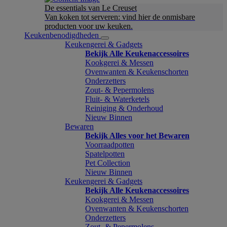
De essentials van Le Creuset
Van koken tot serveren: vind hier de onmisbare
producten voor uw keuken.
Keukenbenodigdheden
Keukengerei & Gadgets
Bekijk Alle Keukenaccessoires
Kookgerei & Messen
Ovenwanten & Keukenschorten
Onderzetters
Zout- & Pepermolens
Fluit- & Waterketels
Reiniging & Onderhoud
Nieuw Binnen
Bewaren
Bekijk Alles voor het Bewaren
Voorraadpotten
Spatelpotten
Pet Collection
Nieuw Binnen
Keukengerei & Gadgets
Bekijk Alle Keukenaccessoires
Kookgerei & Messen
Ovenwanten & Keukenschorten
Onderzetters
Zout- & Pepermolens