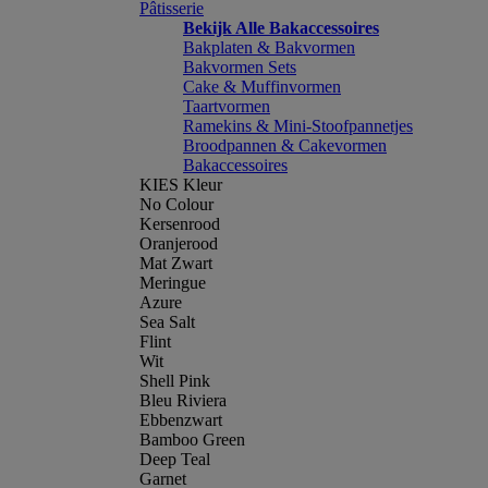
Pâtisserie
Bekijk Alle Bakaccessoires
Bakplaten & Bakvormen
Bakvormen Sets
Cake & Muffinvormen
Taartvormen
Ramekins & Mini-Stoofpannetjes
Broodpannen & Cakevormen
Bakaccessoires
KIES Kleur
No Colour
Kersenrood
Oranjerood
Mat Zwart
Meringue
Azure
Sea Salt
Flint
Wit
Shell Pink
Bleu Riviera
Ebbenzwart
Bamboo Green
Deep Teal
Garnet