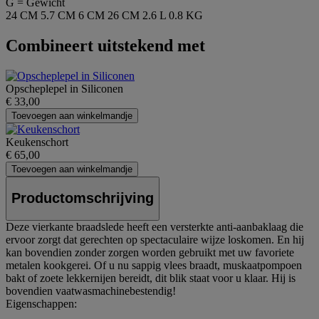
G = Gewicht
24 CM
5.7 CM
6 CM
26 CM
2.6 L
0.8 KG
Combineert uitstekend met
Opscheplepel in Siliconen
€ 33,00
Toevoegen aan winkelmandje
Keukenschort
€ 65,00
Toevoegen aan winkelmandje
Productomschrijving
Deze vierkante braadslede heeft een versterkte anti-aanbaklaag die
ervoor zorgt dat gerechten op spectaculaire wijze loskomen. En hij
kan bovendien zonder zorgen worden gebruikt met uw favoriete
metalen kookgerei. Of u nu sappig vlees braadt, muskaatpompoen
bakt of zoete lekkernijen bereidt, dit blik staat voor u klaar. Hij is
bovendien vaatwasmachinebestendig!
Eigenschappen: