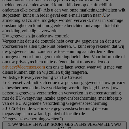
melden voor de nieuwsbrief kunt u klikken op de afmeldlink
onderaan elke e-mail). Als u een van onze marketingactiviteiten wilt
stopzetten, kunt u in ieder geval een e-mail sturen naar
.
Uw
afmelding zal zo snel mogelijk worden verwerkt, maar in sommige
omstandigheden kunt u nog enkele berichten ontvangen totdat de
afmelding volledig is verwerkt.
Uw gegevens zijn onder uw controle
Vergeet niet dat u de controle hebt over uw gegevens en dat u uw
voorkeuren te allen tijde kunt beheren. U kunt erop rekenen dat wij
uw gegevens nooit zonder uw toestemming aan derden zullen
doorgeven voor hun eigen marketingdoeleinden. Voor informatie of
om uw privacyrechten uit te oefenen, kunt u ons mailen op
privacy@lecreuset.com
om ons te laten weten waar wij u mee van
dienst kunnen zijn en wij zullen tijdig reageren.
Volledige Privacyverklaring van Le Creuset
Le Creuset verbindt zich ertoe uw persoonsgegevens en uw privacy
te beschermen en in deze verklaring wordt uitgelegd hoe wij uw
persoonsgegevens verzamelen en verwerken in overeenstemming
met de EU-wetgeving inzake gegevensbescherming (met inbegrip
van de EU Algemene Verordening Gegevensbescherming
2016/679) en de wet inzake gegevensbescherming die van
toepassing is in uw land, gebied of locatie (de
"Gegevensbeschermingswetten").
1. WANNEER EN WELK SOORT GEGEVENS VERZAMELEN WIJ
VAN U?