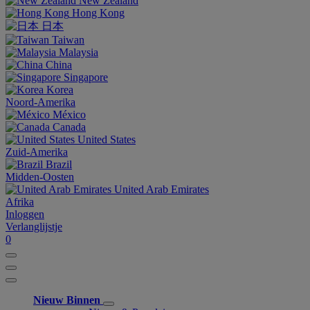
New Zealand
Hong Kong
日本
Taiwan
Malaysia
China
Singapore
Korea
Noord-Amerika
México
Canada
United States
Zuid-Amerika
Brazil
Midden-Oosten
United Arab Emirates
Afrika
Inloggen
Verlanglijstje
0
Nieuw Binnen