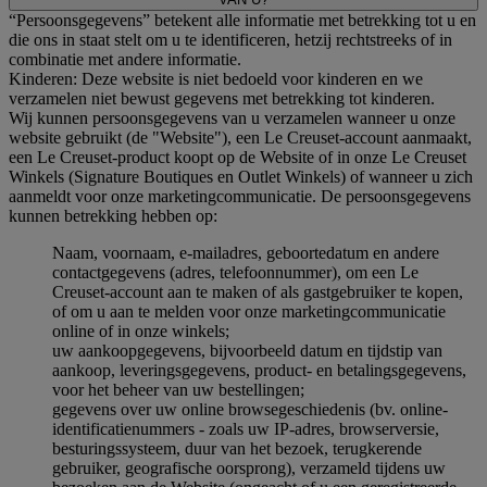
“Persoonsgegevens” betekent alle informatie met betrekking tot u en
die ons in staat stelt om u te identificeren, hetzij rechtstreeks of in
combinatie met andere informatie.
Kinderen: Deze website is niet bedoeld voor kinderen en we
verzamelen niet bewust gegevens met betrekking tot kinderen.
Wij kunnen persoonsgegevens van u verzamelen wanneer u onze
website gebruikt (de "Website"), een Le Creuset-account aanmaakt,
een Le Creuset-product koopt op de Website of in onze Le Creuset
Winkels (Signature Boutiques en Outlet Winkels) of wanneer u zich
aanmeldt voor onze marketingcommunicatie. De persoonsgegevens
kunnen betrekking hebben op:
Naam, voornaam, e-mailadres, geboortedatum en andere
contactgegevens (adres, telefoonnummer), om een Le
Creuset-account aan te maken of als gastgebruiker te kopen,
of om u aan te melden voor onze marketingcommunicatie
online of in onze winkels;
uw aankoopgegevens, bijvoorbeeld datum en tijdstip van
aankoop, leveringsgegevens, product- en betalingsgegevens,
voor het beheer van uw bestellingen;
gegevens over uw online browsegeschiedenis (bv. online-
identificatienummers - zoals uw IP-adres, browserversie,
besturingssysteem, duur van het bezoek, terugkerende
gebruiker, geografische oorsprong), verzameld tijdens uw