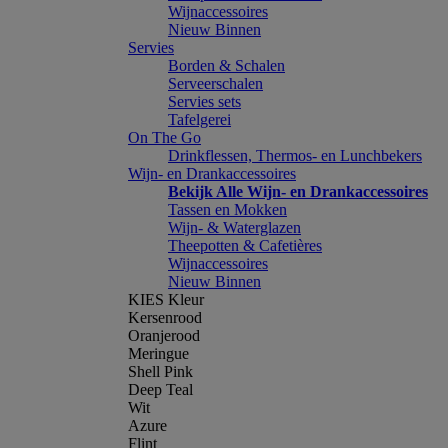
Wijnaccessoires
Nieuw Binnen
Servies
Borden & Schalen
Serveerschalen
Servies sets
Tafelgerei
On The Go
Drinkflessen, Thermos- en Lunchbekers
Wijn- en Drankaccessoires
Bekijk Alle Wijn- en Drankaccessoires
Tassen en Mokken
Wijn- & Waterglazen
Theepotten & Cafetières
Wijnaccessoires
Nieuw Binnen
KIES Kleur
Kersenrood
Oranjerood
Meringue
Shell Pink
Deep Teal
Wit
Azure
Flint