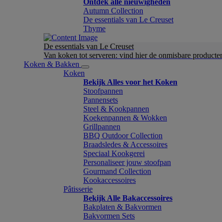
Ontdek alle nieuwigheden
Autumn Collection
De essentials van Le Creuset
Thyme
De essentials van Le Creuset
Van koken tot serveren: vind hier de onmisbare product
Koken & Bakken
Koken
Bekijk Alles voor het Koken
Stoofpannen
Pannensets
Steel & Kookpannen
Koekenpannen & Wokken
Grillpannen
BBQ Outdoor Collection
Braadsledes & Accessoires
Speciaal Kookgerei
Personaliseer jouw stoofpan
Gourmand Collection
Kookaccessoires
Pâtisserie
Bekijk Alle Bakaccessoires
Bakplaten & Bakvormen
Bakvormen Sets