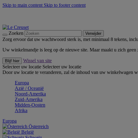
Skip to main content
Skip to footer content
Zomerse buitenmomenten met de BBQ Outdoor Collectie & Thy
De essentials van Le Creuset -
Ontdek Nu
Nieuwsbrieven: Registreer en bespaar 10%! -
Schrijf je nu in
Zoeken
Verwijder
Zorg ervoor dat uw wachtwoord sterk is, met minimaal 8 tekens, inclus
Uw winkelmandje is leeg op de nieuwe site. Maar maakt u zich geen
Wissel van site
Blijf hier
Selecteer uw locatie
Selecteer uw locatie
Door uw locatie te veranderen, zal de inhoud van uw winkelwagen wo
Europa
Aziё / Oceaniё
Noord-Amerika
Zuid-Amerika
Midden-Oosten
Afrika
Europa
Österreich
België
Schweiz