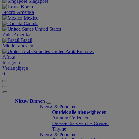
Singapore
Korea
Noord-Amerika
México
Canada
United States
Zuid-Amerika
Brazil
Midden-Oosten
United Arab Emirates
Afrika
Inloggen
Verlanglijstje
0
Nieuw Binnen
Nieuw & Populair
Ontdek alle nieuwigheden
Autumn Collection
De essentials van Le Creuset
Thyme
Nieuw & Populair