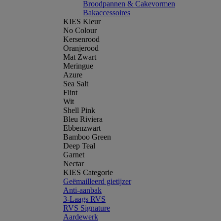
Broodpannen & Cakevormen
Bakaccessoires
KIES Kleur
No Colour
Kersenrood
Oranjerood
Mat Zwart
Meringue
Azure
Sea Salt
Flint
Wit
Shell Pink
Bleu Riviera
Ebbenzwart
Bamboo Green
Deep Teal
Garnet
Nectar
KIES Categorie
Geëmailleerd gietijzer
Anti-aanbak
3-Laags RVS
RVS Signature
Aardewerk