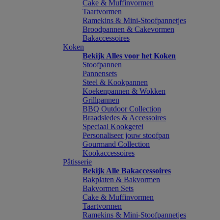
Cake & Muffinvormen
Taartvormen
Ramekins & Mini-Stoofpannetjes
Broodpannen & Cakevormen
Bakaccessoires
Koken
Bekijk Alles voor het Koken
Stoofpannen
Pannensets
Steel & Kookpannen
Koekenpannen & Wokken
Grillpannen
BBQ Outdoor Collection
Braadsledes & Accessoires
Speciaal Kookgerei
Personaliseer jouw stoofpan
Gourmand Collection
Kookaccessoires
Pâtisserie
Bekijk Alle Bakaccessoires
Bakplaten & Bakvormen
Bakvormen Sets
Cake & Muffinvormen
Taartvormen
Ramekins & Mini-Stoofpannetjes