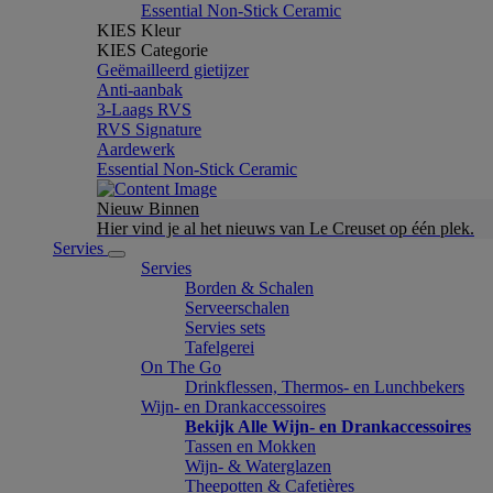
Essential Non-Stick Ceramic
KIES Kleur
KIES Categorie
Geëmailleerd gietijzer
Anti-aanbak
3-Laags RVS
RVS Signature
Aardewerk
Essential Non-Stick Ceramic
Nieuw Binnen
Hier vind je al het nieuws van Le Creuset op één plek.
Servies
Servies
Borden & Schalen
Serveerschalen
Servies sets
Tafelgerei
On The Go
Drinkflessen, Thermos- en Lunchbekers
Wijn- en Drankaccessoires
Bekijk Alle Wijn- en Drankaccessoires
Tassen en Mokken
Wijn- & Waterglazen
Theepotten & Cafetières