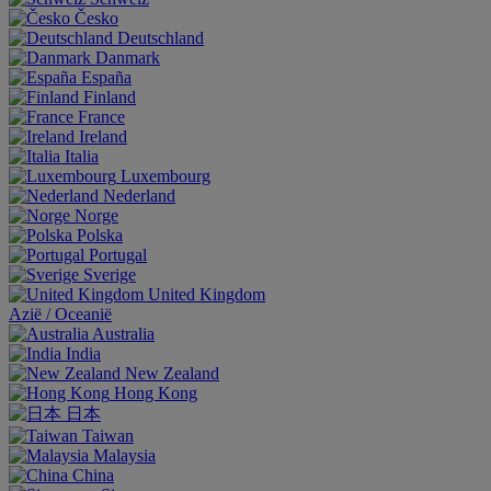
Česko
Deutschland
Danmark
España
Finland
France
Ireland
Italia
Luxembourg
Nederland
Norge
Polska
Portugal
Sverige
United Kingdom
Aziё / Oceaniё
Australia
India
New Zealand
Hong Kong
日本
Taiwan
Malaysia
China