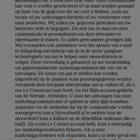
aanbiedingen die u misschien leuk vindt. Deze communicatie
kan voor u worden geselecteerd of op maat worden gemaakt
op basis van de gegevens die we over u hebben, zoals uw
locatie of uw aankoopgeschiedenis of uw voorkeuren voor
onze producten. Wij zullen uw gegevens gebruiken om uw
interesses beter te begrijpen. Dit stelt ons in staat om onze
communicatie te personaliseren om deze relevanter en
interessanter te maken. Er zullen geen andere gevolgen zijn.
Wij verzamelen ook statistieken over het openen van e-mail
en klikgedrag met behulp van de in de sector gangbare
technologieën om ons te helpen onze nieuwsbrieven te
volgen. Deze verwerking is gebaseerd op uw toestemming
om gepersonaliseerde marketingcommunicatie van ons te
ontvangen. De keuze om aan te melden kan worden
uitgeoefend op de plaatsen waar persoonsgegevens worden
verzameld door het juiste selectievakje aan te vinken of, als u
een Le Creuset-account heeft, via het Mijn account-gedeelte
van de Website.
Afmelden
: U kunt het ontvangen van onze
marketingcommunicatie of updates te allen tijde kosteloos
stopzetten via de methoden die bij de communicatie worden
weergegeven (om u bijvoorbeeld af te melden voor de
nieuwsbrief kunt u klikken op de afmeldlink onderaan elke e-
mail). Als u een Le Creuset account hebt, kunt u eenvoudig
uw marketingvoorkeuren beheren. Als u onze
marketingactiviteiten wilt stopzetten, kunt u in ieder geval een