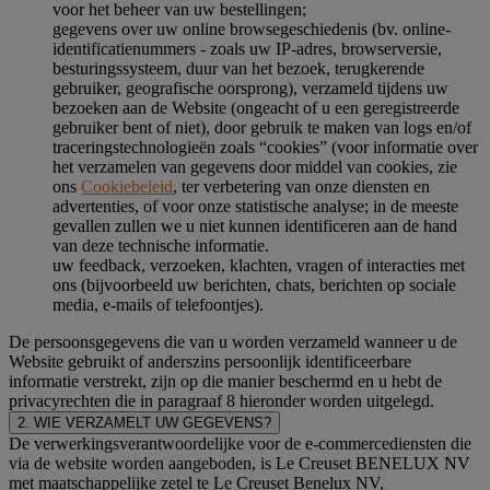
voor het beheer van uw bestellingen;
gegevens over uw online browsegeschiedenis (bv. online-
identificatienummers - zoals uw IP-adres, browserversie,
besturingssysteem, duur van het bezoek, terugkerende
gebruiker, geografische oorsprong), verzameld tijdens uw
bezoeken aan de Website (ongeacht of u een geregistreerde
gebruiker bent of niet), door gebruik te maken van logs en/of
traceringstechnologieën zoals “cookies” (voor informatie over
het verzamelen van gegevens door middel van cookies, zie
ons
Cookiebeleid
, ter verbetering van onze diensten en
advertenties, of voor onze statistische analyse; in de meeste
gevallen zullen we u niet kunnen identificeren aan de hand
van deze technische informatie.
uw feedback, verzoeken, klachten, vragen of interacties met
ons (bijvoorbeeld uw berichten, chats, berichten op sociale
media, e-mails of telefoontjes).
De persoonsgegevens die van u worden verzameld wanneer u de
Website gebruikt of anderszins persoonlijk identificeerbare
informatie verstrekt, zijn op die manier beschermd en u hebt de
privacyrechten die in paragraaf 8 hieronder worden uitgelegd.
2. WIE VERZAMELT UW GEGEVENS?
De verwerkingsverantwoordelijke voor de e-commercediensten die
via de website worden aangeboden, is Le Creuset BENELUX NV
met maatschappelijke zetel te Le Creuset Benelux NV,