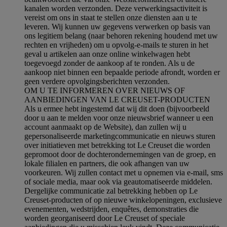
kanalen worden verzonden. Deze verwerkingsactiviteit is
vereist om ons in staat te stellen onze diensten aan u te
leveren. Wij kunnen uw gegevens verwerken op basis van
ons legitiem belang (naar behoren rekening houdend met uw
rechten en vrijheden) om u opvolg-e-mails te sturen in het
geval u artikelen aan onze online winkelwagen hebt
toegevoegd zonder de aankoop af te ronden. Als u de
aankoop niet binnen een bepaalde periode afrondt, worden er
geen verdere opvolgingsberichten verzonden.
OM U TE INFORMEREN OVER NIEUWS OF
AANBIEDINGEN VAN LE CREUSET-PRODUCTEN
Als u ermee hebt ingestemd dat wij dit doen (bijvoorbeeld
door u aan te melden voor onze nieuwsbrief wanneer u een
account aanmaakt op de Website), dan zullen wij u
gepersonaliseerde marketingcommunicatie en nieuws sturen
over initiatieven met betrekking tot Le Creuset die worden
gepromoot door de dochterondernemingen van de groep, en
lokale filialen en partners, die ook afhangen van uw
voorkeuren. Wij zullen contact met u opnemen via e-mail, sms
of sociale media, maar ook via geautomatiseerde middelen.
Dergelijke communicatie zal betrekking hebben op Le
Creuset-producten of op nieuwe winkelopeningen, exclusieve
evenementen, wedstrijden, enquêtes, demonstraties die
worden georganiseerd door Le Creuset of speciale