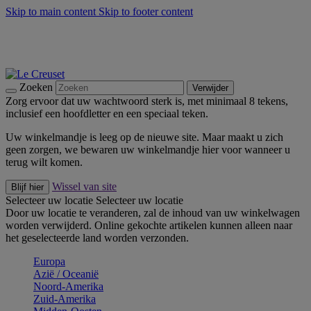
Skip to main content
Skip to footer content
Zomerse buitenmomenten met de BBQ Outdoor Collectie &
Thyme -
Shop Nu
De essentials van Le Creuset -
Ontdek Nu
Nieuwsbrieven: Registreer en bespaar 10%! -
Schrijf je nu in
Zoeken
Verwijder
Zorg ervoor dat uw wachtwoord sterk is, met minimaal 8 tekens,
inclusief een hoofdletter en een speciaal teken.
Uw winkelmandje is leeg op de nieuwe site. Maar maakt u zich
geen zorgen, we bewaren uw winkelmandje hier voor wanneer u
terug wilt komen.
Wissel van site
Blijf hier
Selecteer uw locatie
Selecteer uw locatie
Door uw locatie te veranderen, zal de inhoud van uw winkelwagen
worden verwijderd. Online gekochte artikelen kunnen alleen naar
het geselecteerde land worden verzonden.
Europa
Aziё / Oceaniё
Noord-Amerika
Zuid-Amerika