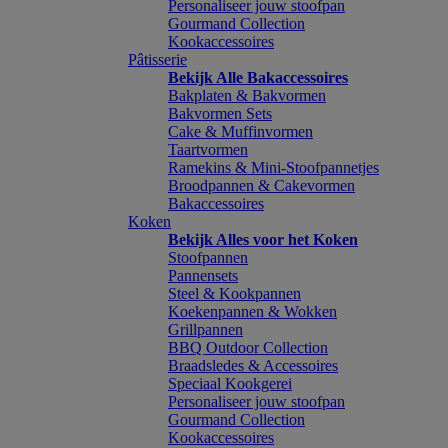
Personaliseer jouw stoofpan
Gourmand Collection
Kookaccessoires
Pâtisserie
Bekijk Alle Bakaccessoires
Bakplaten & Bakvormen
Bakvormen Sets
Cake & Muffinvormen
Taartvormen
Ramekins & Mini-Stoofpannetjes
Broodpannen & Cakevormen
Bakaccessoires
Koken
Bekijk Alles voor het Koken
Stoofpannen
Pannensets
Steel & Kookpannen
Koekenpannen & Wokken
Grillpannen
BBQ Outdoor Collection
Braadsledes & Accessoires
Speciaal Kookgerei
Personaliseer jouw stoofpan
Gourmand Collection
Kookaccessoires