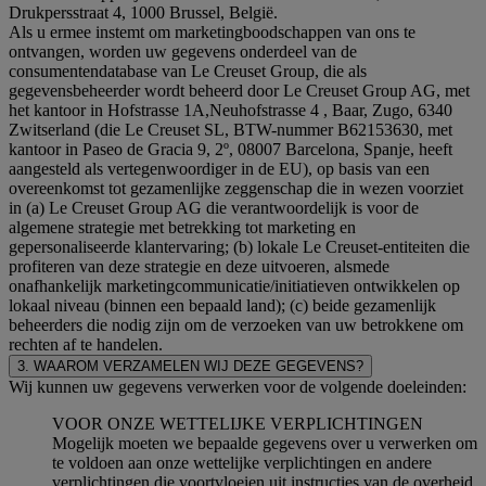
Drukpersstraat 4, 1000 Brussel, België.
Als u ermee instemt om marketingboodschappen van ons te
ontvangen, worden uw gegevens onderdeel van de
consumentendatabase van Le Creuset Group, die als
gegevensbeheerder wordt beheerd door Le Creuset Group AG, met
het kantoor in Hofstrasse 1A,Neuhofstrasse 4 , Baar, Zugo, 6340
Zwitserland (die Le Creuset SL, BTW-nummer B62153630, met
kantoor in Paseo de Gracia 9, 2º, 08007 Barcelona, Spanje, heeft
aangesteld als vertegenwoordiger in de EU), op basis van een
overeenkomst tot gezamenlijke zeggenschap die in wezen voorziet
in (a) Le Creuset Group AG die verantwoordelijk is voor de
algemene strategie met betrekking tot marketing en
gepersonaliseerde klantervaring; (b) lokale Le Creuset-entiteiten die
profiteren van deze strategie en deze uitvoeren, alsmede
onafhankelijk marketingcommunicatie/initiatieven ontwikkelen op
lokaal niveau (binnen een bepaald land); (c) beide gezamenlijk
beheerders die nodig zijn om de verzoeken van uw betrokkene om
rechten af te handelen.
3. WAAROM VERZAMELEN WIJ DEZE GEGEVENS?
Wij kunnen uw gegevens verwerken voor de volgende doeleinden:
VOOR ONZE WETTELIJKE VERPLICHTINGEN
Mogelijk moeten we bepaalde gegevens over u verwerken om
te voldoen aan onze wettelijke verplichtingen en andere
verplichtingen die voortvloeien uit instructies van de overheid.