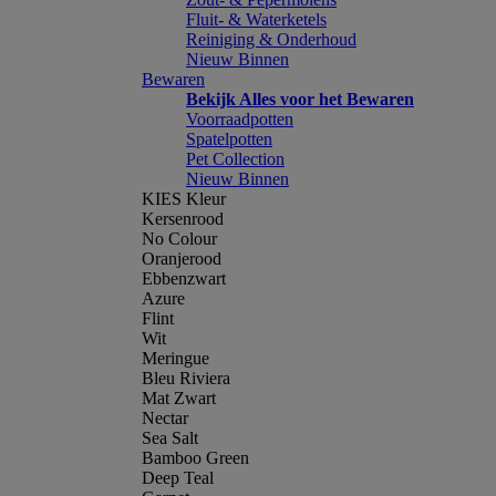
Fluit- & Waterketels
Reiniging & Onderhoud
Nieuw Binnen
Bewaren
Bekijk Alles voor het Bewaren
Voorraadpotten
Spatelpotten
Pet Collection
Nieuw Binnen
KIES Kleur
Kersenrood
No Colour
Oranjerood
Ebbenzwart
Azure
Flint
Wit
Meringue
Bleu Riviera
Mat Zwart
Nectar
Sea Salt
Bamboo Green
Deep Teal