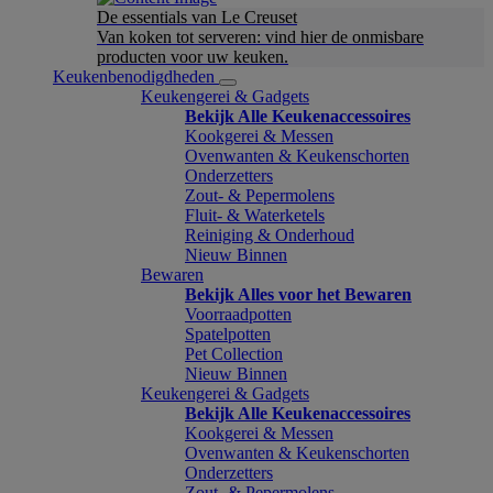
De essentials van Le Creuset
Van koken tot serveren: vind hier de onmisbare
producten voor uw keuken.
Keukenbenodigdheden
Keukengerei & Gadgets
Bekijk Alle Keukenaccessoires
Kookgerei & Messen
Ovenwanten & Keukenschorten
Onderzetters
Zout- & Pepermolens
Fluit- & Waterketels
Reiniging & Onderhoud
Nieuw Binnen
Bewaren
Bekijk Alles voor het Bewaren
Voorraadpotten
Spatelpotten
Pet Collection
Nieuw Binnen
Keukengerei & Gadgets
Bekijk Alle Keukenaccessoires
Kookgerei & Messen
Ovenwanten & Keukenschorten
Onderzetters
Zout- & Pepermolens