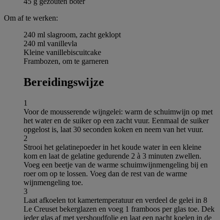
45 g gezouten boter
Om af te werken:
240 ml slagroom, zacht geklopt
240 ml vanillevla
Kleine vanillebiscuitcake
Frambozen, om te garneren
Bereidingswijze
1
Voor de mousserende wijngelei: warm de schuimwijn op met
het water en de suiker op een zacht vuur. Eenmaal de suiker
opgelost is, laat 30 seconden koken en neem van het vuur.
2
Strooi het gelatinepoeder in het koude water in een kleine
kom en laat de gelatine gedurende 2 à 3 minuten zwellen.
Voeg een beetje van de warme schuimwijnmengeling bij en
roer om op te lossen. Voeg dan de rest van de warme
wijnmengeling toe.
3
Laat afkoelen tot kamertemperatuur en verdeel de gelei in 8
Le Creuset bekerglazen en voeg 1 framboos per glas toe. Dek
ieder glas af met vershoudfolie en laat een nacht koelen in de