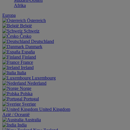
Midden-Oosten
Afrika
Europa
Österreich
België
Schweiz
Česko
Deutschland
Danmark
España
Finland
France
Ireland
Italia
Luxembourg
Nederland
Norge
Polska
Portugal
Sverige
United Kingdom
Aziё / Oceaniё
Australia
India