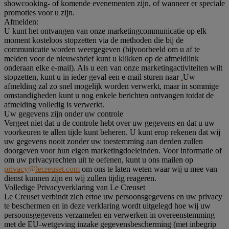
showcooking- of komende evenementen zijn, of wanneer er speciale
promoties voor u zijn.
Afmelden:
U kunt het ontvangen van onze marketingcommunicatie op elk
moment kosteloos stopzetten via de methoden die bij de
communicatie worden weergegeven (bijvoorbeeld om u af te
melden voor de nieuwsbrief kunt u klikken op de afmeldlink
onderaan elke e-mail). Als u een van onze marketingactiviteiten wilt
stopzetten, kunt u in ieder geval een e-mail sturen naar
.
Uw
afmelding zal zo snel mogelijk worden verwerkt, maar in sommige
omstandigheden kunt u nog enkele berichten ontvangen totdat de
afmelding volledig is verwerkt.
Uw gegevens zijn onder uw controle
Vergeet niet dat u de controle hebt over uw gegevens en dat u uw
voorkeuren te allen tijde kunt beheren. U kunt erop rekenen dat wij
uw gegevens nooit zonder uw toestemming aan derden zullen
doorgeven voor hun eigen marketingdoeleinden. Voor informatie of
om uw privacyrechten uit te oefenen, kunt u ons mailen op
privacy@lecreuset.com
om ons te laten weten waar wij u mee van
dienst kunnen zijn en wij zullen tijdig reageren.
Volledige Privacyverklaring van Le Creuset
Le Creuset verbindt zich ertoe uw persoonsgegevens en uw privacy
te beschermen en in deze verklaring wordt uitgelegd hoe wij uw
persoonsgegevens verzamelen en verwerken in overeenstemming
met de EU-wetgeving inzake gegevensbescherming (met inbegrip