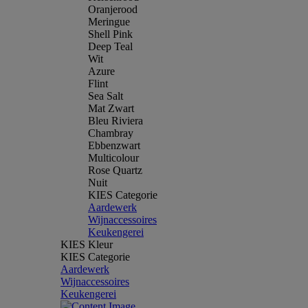
Oranjerood
Meringue
Shell Pink
Deep Teal
Wit
Azure
Flint
Sea Salt
Mat Zwart
Bleu Riviera
Chambray
Ebbenzwart
Multicolour
Rose Quartz
Nuit
KIES Categorie
Aardewerk
Wijnaccessoires
Keukengerei
KIES Kleur
KIES Categorie
Aardewerk
Wijnaccessoires
Keukengerei