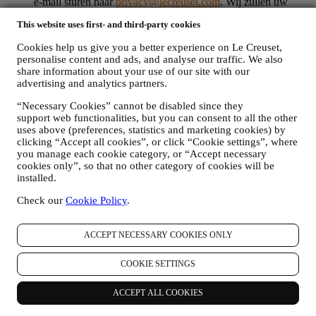
e-mail sturen naar
privacy@lecreuset.com
. Wij zullen uw
afmelding zo spoedig mogelijk verwerken, maar in sommige
This website uses first- and third-party cookies
gevallen kunt u nog enkele berichten ontvangen totdat de
afmelding volledig is verwerkt.
Cookies help us give you a better experience on Le Creuset,
Weet dat wij uw contactgegevens en andere
personalise content and ads, and analyse our traffic. We also
persoonsgegevens niet doorgeven of verkopen aan andere
share information about your use of our site with our
bedrijven voor hun marketingdoeleinden.
advertising and analytics partners.
RE-TARGETING / OM ONZE AANBIEDINGEN AAN
TE PASSEN EN DE KLANTERVARING TE
“Necessary Cookies” cannot be disabled since they
VERBETEREN
support web functionalities, but you can consent to all the other
Wij willen uw gegevens gebruiken om onze diensten en
uses above (preferences, statistics and marketing cookies) by
aanbiedingen af te stemmen op uw behoeften en voorkeuren
clicking “Accept all cookies”, or click “Cookie settings”, where
om u een gepersonaliseerde Le Creuset-klantervaring te
you manage each cookie category, or “Accept necessary
cookies only”, so that no other category of cookies will be
bieden. Wij doen dit door uw gewoontes of interesses te
installed.
analyseren, bijvoorbeeld met betrekking tot de meest bekeken
producten, uw interactie met ons op sociale media, welke
Check our
Cookie Policy
.
pagina's van onze Website u bezoekt, welke inhoud van onze
aanbiedingen u leest. Wij doen dit voornamelijk door en ook
in combinatie met uw gegevens en voorkeuren die worden
ACCEPT NECESSARY COOKIES ONLY
verzameld zodra u zich inschrijft voor onze gepersonaliseerde
marketingcommunicatie. Wij zullen deze informatie gebruiken
COOKIE SETTINGS
om onze advertenties op andere sites te beheren, toegang te
verlenen tot specifieke inhoud, de inhoud of de aanbiedingen
die u op de Website ziet aan te passen of, als u toestemming
ACCEPT ALL COOKIES
hebt gegeven om u aan te melden voor onze