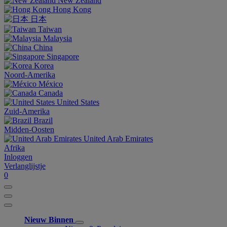
New Zealand
Hong Kong
日本
Taiwan
Malaysia
China
Singapore
Korea
Noord-Amerika
México
Canada
United States
Zuid-Amerika
Brazil
Midden-Oosten
United Arab Emirates
Afrika
Inloggen
Verlanglijstje
0
Nieuw Binnen