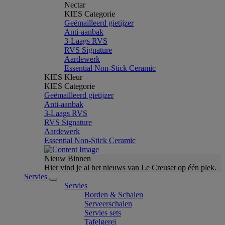
Nectar
KIES Categorie
Geëmailleerd gietijzer
Anti-aanbak
3-Laags RVS
RVS Signature
Aardewerk
Essential Non-Stick Ceramic
KIES Kleur
KIES Categorie
Geëmailleerd gietijzer
Anti-aanbak
3-Laags RVS
RVS Signature
Aardewerk
Essential Non-Stick Ceramic
Nieuw Binnen
Hier vind je al het nieuws van Le Creuset op één plek.
Servies
Servies
Borden & Schalen
Serveerschalen
Servies sets
Tafelgerei