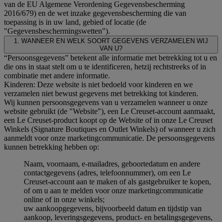
van de EU Algemene Verordening Gegevensbescherming
2016/679) en de wet inzake gegevensbescherming die van
toepassing is in uw land, gebied of locatie (de
"Gegevensbeschermingswetten").
1. WANNEER EN WELK SOORT GEGEVENS VERZAMELEN WIJ
VAN U?
“Persoonsgegevens” betekent alle informatie met betrekking tot u en
die ons in staat stelt om u te identificeren, hetzij rechtstreeks of in
combinatie met andere informatie.
Kinderen: Deze website is niet bedoeld voor kinderen en we
verzamelen niet bewust gegevens met betrekking tot kinderen.
Wij kunnen persoonsgegevens van u verzamelen wanneer u onze
website gebruikt (de "Website"), een Le Creuset-account aanmaakt,
een Le Creuset-product koopt op de Website of in onze Le Creuset
Winkels (Signature Boutiques en Outlet Winkels) of wanneer u zich
aanmeldt voor onze marketingcommunicatie. De persoonsgegevens
kunnen betrekking hebben op:
Naam, voornaam, e-mailadres, geboortedatum en andere
contactgegevens (adres, telefoonnummer), om een Le
Creuset-account aan te maken of als gastgebruiker te kopen,
of om u aan te melden voor onze marketingcommunicatie
online of in onze winkels;
uw aankoopgegevens, bijvoorbeeld datum en tijdstip van
aankoop, leveringsgegevens, product- en betalingsgegevens,