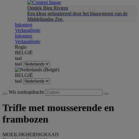
Ontdek Bleu Riviera
Een kleur geïnspireerd door het blauwgroen van de
Middellandse Zee.
Inloggen
Verlanglijstje
Inloggen
Verlanglijstje
Regio
BELGIË
taal
taal
BELGIË
taal
Wis zoekopdracht
Trifle met mousserende en
frambozen
MOEILIJKHEIDSGRAAD