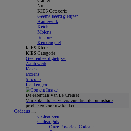
Garnet
Nuit
KIES Categorie
Geëmailleerd gietijzer
Aardewerk
Ketels
Molens
Silicone
Keukengerei
KIES Kleur
KIES Categorie
Geëmailleerd gietijzer
Aardewerk
Ketels
Molens
Silicone
Keukengerei
De essentials van Le Creuset
Van koken tot serveren: vind hier de onmisbare
producten voor uw keuken.
Cadeaus
Cadeaukaart
Cadeaugids
Onze Favoriete Cadeaus