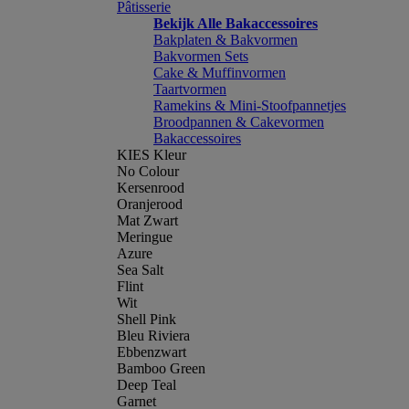
Pâtisserie
Bekijk Alle Bakaccessoires
Bakplaten & Bakvormen
Bakvormen Sets
Cake & Muffinvormen
Taartvormen
Ramekins & Mini-Stoofpannetjes
Broodpannen & Cakevormen
Bakaccessoires
KIES Kleur
No Colour
Kersenrood
Oranjerood
Mat Zwart
Meringue
Azure
Sea Salt
Flint
Wit
Shell Pink
Bleu Riviera
Ebbenzwart
Bamboo Green
Deep Teal
Garnet