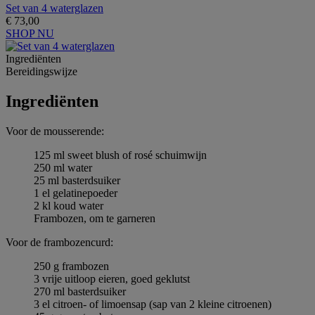
Set van 4 waterglazen
€ 73,00
SHOP NU
Ingrediёnten
Bereidingswijze
Ingrediёnten
Voor de mousserende:
125 ml sweet blush of rosé schuimwijn
250 ml water
25 ml basterdsuiker
1 el gelatinepoeder
2 kl koud water
Frambozen, om te garneren
Voor de frambozencurd:
250 g frambozen
3 vrije uitloop eieren, goed geklutst
270 ml basterdsuiker
3 el citroen- of limoensap (sap van 2 kleine citroenen)