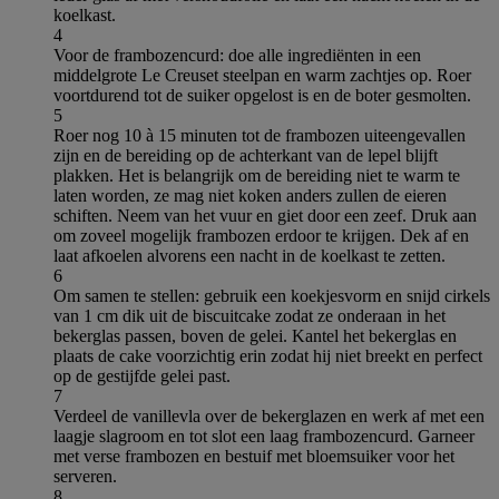
koelkast.
4
Voor de frambozencurd: doe alle ingrediënten in een
middelgrote Le Creuset steelpan en warm zachtjes op. Roer
voortdurend tot de suiker opgelost is en de boter gesmolten.
5
Roer nog 10 à 15 minuten tot de frambozen uiteengevallen
zijn en de bereiding op de achterkant van de lepel blijft
plakken. Het is belangrijk om de bereiding niet te warm te
laten worden, ze mag niet koken anders zullen de eieren
schiften. Neem van het vuur en giet door een zeef. Druk aan
om zoveel mogelijk frambozen erdoor te krijgen. Dek af en
laat afkoelen alvorens een nacht in de koelkast te zetten.
6
Om samen te stellen: gebruik een koekjesvorm en snijd cirkels
van 1 cm dik uit de biscuitcake zodat ze onderaan in het
bekerglas passen, boven de gelei. Kantel het bekerglas en
plaats de cake voorzichtig erin zodat hij niet breekt en perfect
op de gestijfde gelei past.
7
Verdeel de vanillevla over de bekerglazen en werk af met een
laagje slagroom en tot slot een laag frambozencurd. Garneer
met verse frambozen en bestuif met bloemsuiker voor het
serveren.
8