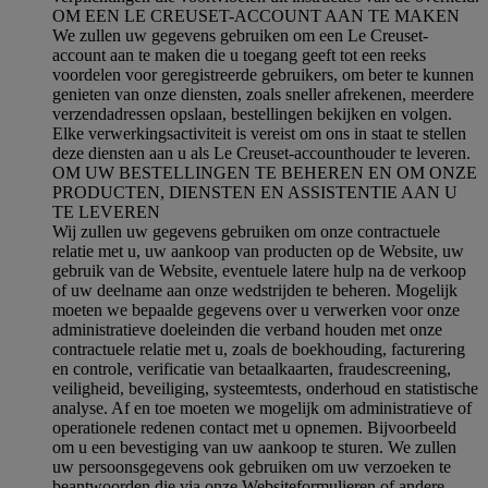
OM EEN LE CREUSET-ACCOUNT AAN TE MAKEN
We zullen uw gegevens gebruiken om een Le Creuset-
account aan te maken die u toegang geeft tot een reeks
voordelen voor geregistreerde gebruikers, om beter te kunnen
genieten van onze diensten, zoals sneller afrekenen, meerdere
verzendadressen opslaan, bestellingen bekijken en volgen.
Elke verwerkingsactiviteit is vereist om ons in staat te stellen
deze diensten aan u als Le Creuset-accounthouder te leveren.
OM UW BESTELLINGEN TE BEHEREN EN OM ONZE
PRODUCTEN, DIENSTEN EN ASSISTENTIE AAN U
TE LEVEREN
Wij zullen uw gegevens gebruiken om onze contractuele
relatie met u, uw aankoop van producten op de Website, uw
gebruik van de Website, eventuele latere hulp na de verkoop
of uw deelname aan onze wedstrijden te beheren. Mogelijk
moeten we bepaalde gegevens over u verwerken voor onze
administratieve doeleinden die verband houden met onze
contractuele relatie met u, zoals de boekhouding, facturering
en controle, verificatie van betaalkaarten, fraudescreening,
veiligheid, beveiliging, systeemtests, onderhoud en statistische
analyse. Af en toe moeten we mogelijk om administratieve of
operationele redenen contact met u opnemen. Bijvoorbeeld
om u een bevestiging van uw aankoop te sturen. We zullen
uw persoonsgegevens ook gebruiken om uw verzoeken te
beantwoorden die via onze Websiteformulieren of andere