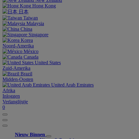
New Zealand
Hong Kong
日本
Taiwan
Malaysia
China
Singapore
Korea
Noord-Amerika
México
Canada
United States
Zuid-Amerika
Brazil
Midden-Oosten
United Arab Emirates
Afrika
Inloggen
Verlanglijstje
0
Nieuw Binnen