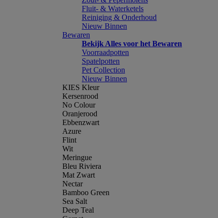
Fluit- & Waterketels
Reiniging & Onderhoud
Nieuw Binnen
Bewaren
Bekijk Alles voor het Bewaren
Voorraadpotten
Spatelpotten
Pet Collection
Nieuw Binnen
KIES Kleur
Kersenrood
No Colour
Oranjerood
Ebbenzwart
Azure
Flint
Wit
Meringue
Bleu Riviera
Mat Zwart
Nectar
Bamboo Green
Sea Salt
Deep Teal