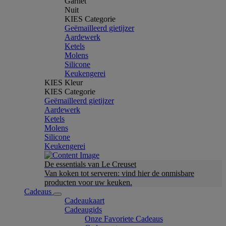
Garnet
Nuit
KIES Categorie
Geëmailleerd gietijzer
Aardewerk
Ketels
Molens
Silicone
Keukengerei
KIES Kleur
KIES Categorie
Geëmailleerd gietijzer
Aardewerk
Ketels
Molens
Silicone
Keukengerei
De essentials van Le Creuset
Van koken tot serveren: vind hier de onmisbare
producten voor uw keuken.
Cadeaus
Cadeaukaart
Cadeaugids
Onze Favoriete Cadeaus