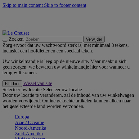
Skip to main content
Skip to footer content
Zomerse buitenmomenten met de BBQ Outdoor Collectie &
Thyme -
Shop Nu
De essentials van Le Creuset -
Ontdek Nu
Nieuwsbrieven: Registreer en bespaar 10%! -
Schrijf je nu in
Zoeken
Verwijder
Zorg ervoor dat uw wachtwoord sterk is, met minimaal 8 tekens,
inclusief een hoofdletter en een speciaal teken.
Uw winkelmandje is leeg op de nieuwe site. Maar maakt u zich
geen zorgen, we bewaren uw winkelmandje hier voor wanneer u
terug wilt komen.
Wissel van site
Blijf hier
Selecteer uw locatie
Selecteer uw locatie
Door uw locatie te veranderen, zal de inhoud van uw winkelwagen
worden verwijderd. Online gekochte artikelen kunnen alleen naar
het geselecteerde land worden verzonden.
Europa
Aziё / Oceaniё
Noord-Amerika
Zuid-Amerika