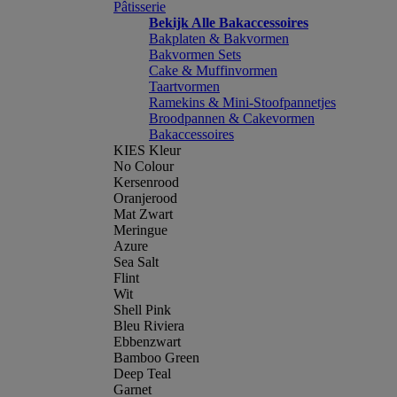
Pâtisserie
Bekijk Alle Bakaccessoires
Bakplaten & Bakvormen
Bakvormen Sets
Cake & Muffinvormen
Taartvormen
Ramekins & Mini-Stoofpannetjes
Broodpannen & Cakevormen
Bakaccessoires
KIES Kleur
No Colour
Kersenrood
Oranjerood
Mat Zwart
Meringue
Azure
Sea Salt
Flint
Wit
Shell Pink
Bleu Riviera
Ebbenzwart
Bamboo Green
Deep Teal
Garnet