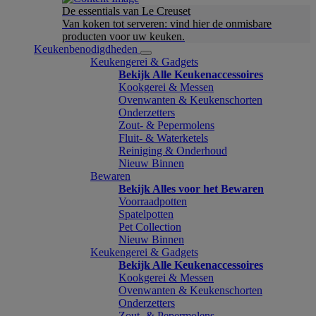
De essentials van Le Creuset
Van koken tot serveren: vind hier de onmisbare
producten voor uw keuken.
Keukenbenodigdheden
Keukengerei & Gadgets
Bekijk Alle Keukenaccessoires
Kookgerei & Messen
Ovenwanten & Keukenschorten
Onderzetters
Zout- & Pepermolens
Fluit- & Waterketels
Reiniging & Onderhoud
Nieuw Binnen
Bewaren
Bekijk Alles voor het Bewaren
Voorraadpotten
Spatelpotten
Pet Collection
Nieuw Binnen
Keukengerei & Gadgets
Bekijk Alle Keukenaccessoires
Kookgerei & Messen
Ovenwanten & Keukenschorten
Onderzetters
Zout- & Pepermolens