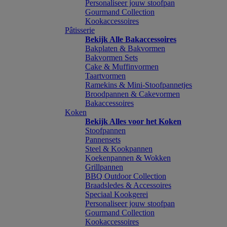
Personaliseer jouw stoofpan
Gourmand Collection
Kookaccessoires
Pâtisserie
Bekijk Alle Bakaccessoires
Bakplaten & Bakvormen
Bakvormen Sets
Cake & Muffinvormen
Taartvormen
Ramekins & Mini-Stoofpannetjes
Broodpannen & Cakevormen
Bakaccessoires
Koken
Bekijk Alles voor het Koken
Stoofpannen
Pannensets
Steel & Kookpannen
Koekenpannen & Wokken
Grillpannen
BBQ Outdoor Collection
Braadsledes & Accessoires
Speciaal Kookgerei
Personaliseer jouw stoofpan
Gourmand Collection
Kookaccessoires