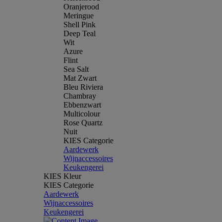
Oranjerood
Meringue
Shell Pink
Deep Teal
Wit
Azure
Flint
Sea Salt
Mat Zwart
Bleu Riviera
Chambray
Ebbenzwart
Multicolour
Rose Quartz
Nuit
KIES Categorie
Aardewerk
Wijnaccessoires
Keukengerei
KIES Kleur
KIES Categorie
Aardewerk
Wijnaccessoires
Keukengerei