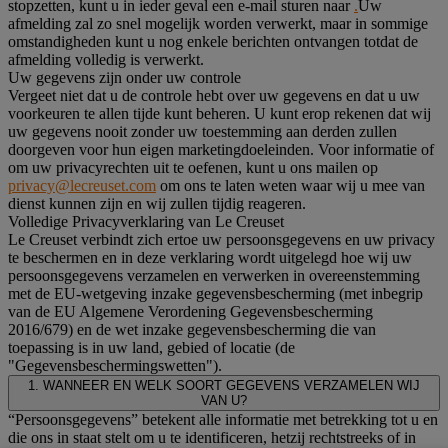
stopzetten, kunt u in ieder geval een e-mail sturen naar
.
Uw
afmelding zal zo snel mogelijk worden verwerkt, maar in sommige
omstandigheden kunt u nog enkele berichten ontvangen totdat de
afmelding volledig is verwerkt.
Uw gegevens zijn onder uw controle
Vergeet niet dat u de controle hebt over uw gegevens en dat u uw
voorkeuren te allen tijde kunt beheren. U kunt erop rekenen dat wij
uw gegevens nooit zonder uw toestemming aan derden zullen
doorgeven voor hun eigen marketingdoeleinden. Voor informatie of
om uw privacyrechten uit te oefenen, kunt u ons mailen op
privacy@lecreuset.com
om ons te laten weten waar wij u mee van
dienst kunnen zijn en wij zullen tijdig reageren.
Volledige Privacyverklaring van Le Creuset
Le Creuset verbindt zich ertoe uw persoonsgegevens en uw privacy
te beschermen en in deze verklaring wordt uitgelegd hoe wij uw
persoonsgegevens verzamelen en verwerken in overeenstemming
met de EU-wetgeving inzake gegevensbescherming (met inbegrip
van de EU Algemene Verordening Gegevensbescherming
2016/679) en de wet inzake gegevensbescherming die van
toepassing is in uw land, gebied of locatie (de
"Gegevensbeschermingswetten").
1. WANNEER EN WELK SOORT GEGEVENS VERZAMELEN WIJ
VAN U?
“Persoonsgegevens” betekent alle informatie met betrekking tot u en
die ons in staat stelt om u te identificeren, hetzij rechtstreeks of in