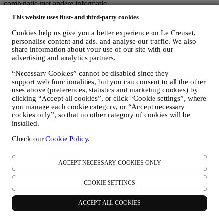
combinatie met andere informatie.
Kinderen: Deze website is niet bedoeld voor kinderen en we
This website uses first- and third-party cookies
verzamelen niet bewust gegevens met betrekking tot kinderen.
Wij kunnen persoonsgegevens van u verzamelen wanneer u onze
Cookies help us give you a better experience on Le Creuset,
website gebruikt (de "Website"), een Le Creuset-account aanmaakt,
personalise content and ads, and analyse our traffic. We also
een Le Creuset-product koopt op de Website of in onze Le Creuset
share information about your use of our site with our
Winkels (Signature Boutiques en Outlet Winkels) of wanneer u zich
advertising and analytics partners.
aanmeldt voor onze marketingcommunicatie. De persoonsgegevens
“Necessary Cookies” cannot be disabled since they
kunnen betrekking hebben op:
support web functionalities, but you can consent to all the other
uses above (preferences, statistics and marketing cookies) by
Naam, voornaam, e-mailadres, geboortedatum en andere
clicking “Accept all cookies”, or click “Cookie settings”, where
contactgegevens (adres, telefoonnummer), om een Le
you manage each cookie category, or “Accept necessary
Creuset-account aan te maken of als gastgebruiker te kopen,
cookies only”, so that no other category of cookies will be
of om u aan te melden voor onze marketingcommunicatie
installed.
online of in onze winkels;
uw aankoopgegevens, bijvoorbeeld datum en tijdstip van
Check our
Cookie Policy
.
aankoop, leveringsgegevens, product- en betalingsgegevens,
voor het beheer van uw bestellingen;
gegevens over uw online browsegeschiedenis (bv. online-
ACCEPT NECESSARY COOKIES ONLY
identificatienummers - zoals uw IP-adres, browserversie,
besturingssysteem, duur van het bezoek, terugkerende
COOKIE SETTINGS
gebruiker, geografische oorsprong), verzameld tijdens uw
bezoeken aan de Website (ongeacht of u een geregistreerde
ACCEPT ALL COOKIES
gebruiker bent of niet), door gebruik te maken van logs en/of
traceringstechnologieën zoals “cookies” (voor informatie over