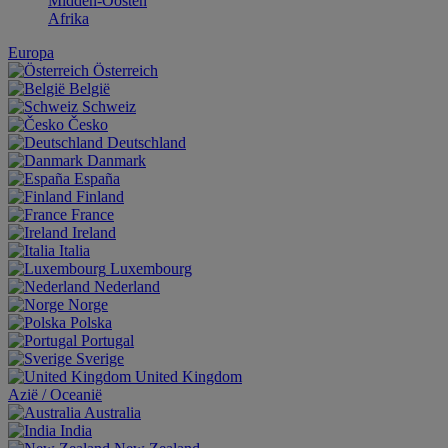
Midden-Oosten
Afrika
Europa
Österreich
België
Schweiz
Česko
Deutschland
Danmark
España
Finland
France
Ireland
Italia
Luxembourg
Nederland
Norge
Polska
Portugal
Sverige
United Kingdom
Aziё / Oceaniё
Australia
India