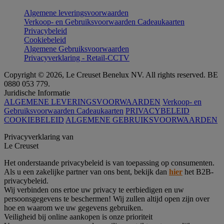
Algemene leveringsvoorwaarden
Verkoop- en Gebruiksvoorwaarden Cadeaukaarten
Privacybeleid
Cookiebeleid
Algemene Gebruiksvoorwaarden
Privacyverklaring - Retail-CCTV
Copyright © 2026, Le Creuset Benelux NV. All rights reserved. BE
0880 053 779.
Juridische Informatie
ALGEMENE LEVERINGSVOORWAARDEN
Verkoop- en
Gebruiksvoorwaarden Cadeaukaarten
PRIVACYBELEID
COOKIEBELEID
ALGEMENE GEBRUIKSVOORWAARDEN
Privacyverklaring van
Le Creuset
Het onderstaande privacybeleid is van toepassing op consumenten.
Als u een zakelijke partner van ons bent, bekijk dan
hier
het B2B-
privacybeleid.
Wij verbinden ons ertoe uw privacy te eerbiedigen en uw
persoonsgegevens te beschermen! Wij zullen altijd open zijn over
hoe en waarom we uw gegevens gebruiken.
Veiligheid bij online aankopen is onze prioriteit