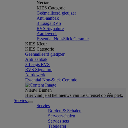
Nectar
KIES Categorie
Geëmailleerd gietijzer
Anti-aanbak
3-Laags RVS
RVS Signature
Aardewerk
Essential Non-Stick Ceramic
KIES Kleur
KIES Categorie
Geëmailleerd gietijzer
Anti-aanbak
3-Laags RVS
RVS Signature
Aardewerk
Essential Non-Stick Ceramic
Nieuw Binnen
Hier vind je al het nieuws van Le Creuset op één plek.
Servies
Servies
Borden & Schalen
Serveerschalen
Servies sets
Tafelgerei