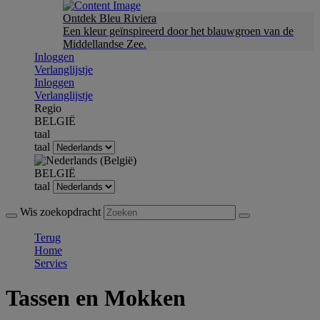
Ontdek Bleu Riviera
Een kleur geïnspireerd door het blauwgroen van de
Middellandse Zee.
Inloggen
Verlanglijstje
Inloggen
Verlanglijstje
Regio
BELGIË
taal
taal
BELGIË
taal
Wis zoekopdracht
Terug
Home
Servies
Tassen en Mokken