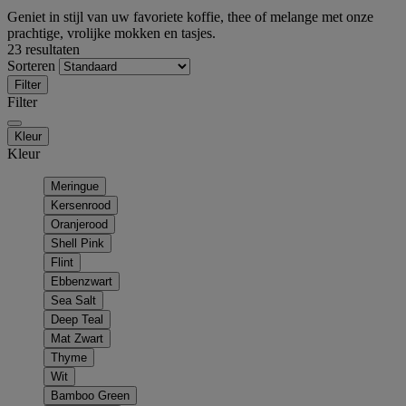
Geniet in stijl van uw favoriete koffie, thee of melange met onze
prachtige, vrolijke mokken en tasjes.
23 resultaten
Sorteren
Filter
Filter
Kleur
Kleur
Meringue
Kersenrood
Oranjerood
Shell Pink
Flint
Ebbenzwart
Sea Salt
Deep Teal
Mat Zwart
Thyme
Wit
Bamboo Green