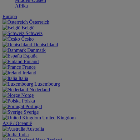
Midden-Oosten
Afrika
Europa
Österreich
België
Schweiz
Česko
Deutschland
Danmark
España
Finland
France
Ireland
Italia
Luxembourg
Nederland
Norge
Polska
Portugal
Sverige
United Kingdom
Aziё / Oceaniё
Australia
India