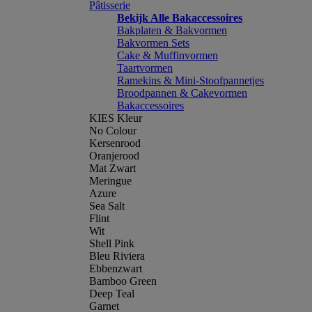
Pâtisserie
Bekijk Alle Bakaccessoires
Bakplaten & Bakvormen
Bakvormen Sets
Cake & Muffinvormen
Taartvormen
Ramekins & Mini-Stoofpannetjes
Broodpannen & Cakevormen
Bakaccessoires
KIES Kleur
No Colour
Kersenrood
Oranjerood
Mat Zwart
Meringue
Azure
Sea Salt
Flint
Wit
Shell Pink
Bleu Riviera
Ebbenzwart
Bamboo Green
Deep Teal
Garnet