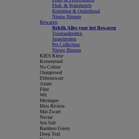
Fluit- & Waterketels
Reiniging & Onderhoud
Nieuw Binnen
Bewaren
Bekijk Alles voor het Bewaren
Voorraadpotten
Spatelpotten
Pet Collection
Nieuw Binnen
KIES Kleur
Kersenrood
No Colour
Oranjerood
Ebbenzwart
Azure
Flint
Wit
Meringue
Bleu Riviera
Mat Zwart
Nectar
Sea Salt
Bamboo Green
Deep Teal