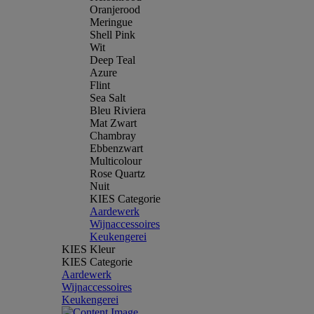
Oranjerood
Meringue
Shell Pink
Wit
Deep Teal
Azure
Flint
Sea Salt
Bleu Riviera
Mat Zwart
Chambray
Ebbenzwart
Multicolour
Rose Quartz
Nuit
KIES Categorie
Aardewerk
Wijnaccessoires
Keukengerei
KIES Kleur
KIES Categorie
Aardewerk
Wijnaccessoires
Keukengerei