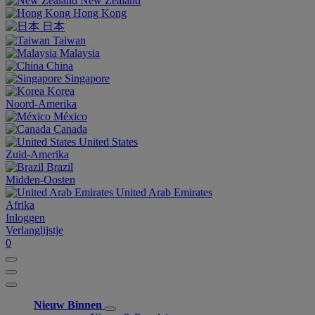
New Zealand
Hong Kong
日本
Taiwan
Malaysia
China
Singapore
Korea
Noord-Amerika
México
Canada
United States
Zuid-Amerika
Brazil
Midden-Oosten
United Arab Emirates
Afrika
Inloggen
Verlanglijstje
0
Nieuw Binnen