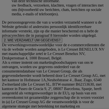
van deze technische informatie.
uw feedback, verzoeken, klachten, vragen of interacties met
ons (bijvoorbeeld uw berichten, chats, berichten op sociale
media, e-mails of telefoontjes).
De persoonsgegevens die van u worden verzameld wanneer u de
Website gebruikt of anderszins persoonlijk identificeerbare
informatie verstrekt, zijn op die manier beschermd en u hebt de
privacyrechten die in paragraaf 8 hieronder worden uitgelegd.
2. WIE VERZAMELT UW GEGEVENS?
De verwerkingsverantwoordelijke voor de e-commercediensten die
via de website worden aangeboden, is Le Creuset BENELUX NV
met maatschappelijke zetel te Le Creuset Benelux NV,
Drukpersstraat 4, 1000 Brussel, België.
Als u ermee instemt om marketingboodschappen van ons te
ontvangen, worden uw gegevens onderdeel van de
consumentendatabase van Le Creuset Group, die als
gegevensbeheerder wordt beheerd door Le Creuset Group AG, met
het kantoor in Hofstrasse 1A,Neuhofstrasse 4 , Baar, Zugo, 6340
Zwitserland (die Le Creuset SL, BTW-nummer B62153630, met
kantoor in Paseo de Gracia 9, 2º, 08007 Barcelona, Spanje, heeft
aangesteld als vertegenwoordiger in de EU), op basis van een
overeenkomst tot gezamenlijke zeggenschap die in wezen voorziet
in (a) Le Creuset Group AG die verantwoordelijk is voor de
algemene strategie met betrekking tot marketing en