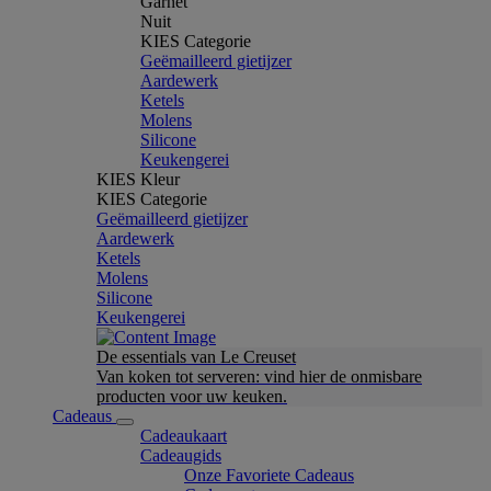
Garnet
Nuit
KIES Categorie
Geëmailleerd gietijzer
Aardewerk
Ketels
Molens
Silicone
Keukengerei
KIES Kleur
KIES Categorie
Geëmailleerd gietijzer
Aardewerk
Ketels
Molens
Silicone
Keukengerei
De essentials van Le Creuset
Van koken tot serveren: vind hier de onmisbare
producten voor uw keuken.
Cadeaus
Cadeaukaart
Cadeaugids
Onze Favoriete Cadeaus