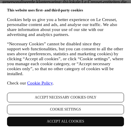
gepersonaliseerde klantervaring; (b) lokale Le Creuset-entiteiten die
profiteren van deze strategie en deze uitvoeren, alsmede
This website uses first- and third-party cookies
onafhankelijk marketingcommunicatie/initiatieven ontwikkelen op
lokaal niveau (binnen een bepaald land); (c) beide gezamenlijk
Cookies help us give you a better experience on Le Creuset,
beheerders die nodig zijn om de verzoeken van uw betrokkene om
personalise content and ads, and analyse our traffic. We also
rechten af te handelen.
share information about your use of our site with our
3. WAAROM VERZAMELEN WIJ DEZE GEGEVENS?
advertising and analytics partners.
Wij kunnen uw gegevens verwerken voor de volgende doeleinden:
“Necessary Cookies” cannot be disabled since they
support web functionalities, but you can consent to all the other
VOOR ONZE WETTELIJKE VERPLICHTINGEN
uses above (preferences, statistics and marketing cookies) by
Mogelijk moeten we bepaalde gegevens over u verwerken om
clicking “Accept all cookies”, or click “Cookie settings”, where
te voldoen aan onze wettelijke verplichtingen en andere
you manage each cookie category, or “Accept necessary
verplichtingen die voortvloeien uit instructies van de overheid.
cookies only”, so that no other category of cookies will be
OM EEN LE CREUSET-ACCOUNT AAN TE MAKEN
installed.
We zullen uw gegevens gebruiken om een Le Creuset-
account aan te maken die u toegang geeft tot een reeks
Check our
Cookie Policy
.
voordelen voor geregistreerde gebruikers, om beter te kunnen
genieten van onze diensten, zoals sneller afrekenen, meerdere
verzendadressen opslaan, bestellingen bekijken en volgen.
ACCEPT NECESSARY COOKIES ONLY
Elke verwerkingsactiviteit is vereist om ons in staat te stellen
deze diensten aan u als Le Creuset-accounthouder te leveren.
COOKIE SETTINGS
OM UW BESTELLINGEN TE BEHEREN EN OM ONZE
PRODUCTEN, DIENSTEN EN ASSISTENTIE AAN U
ACCEPT ALL COOKIES
TE LEVEREN
Wij zullen uw gegevens gebruiken om onze contractuele