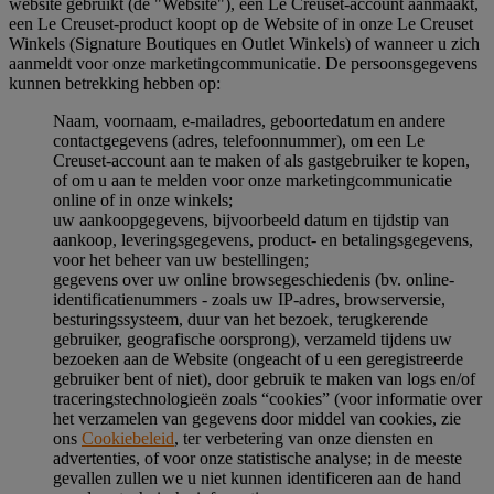
website gebruikt (de "Website"), een Le Creuset-account aanmaakt,
een Le Creuset-product koopt op de Website of in onze Le Creuset
Winkels (Signature Boutiques en Outlet Winkels) of wanneer u zich
aanmeldt voor onze marketingcommunicatie. De persoonsgegevens
kunnen betrekking hebben op:
Naam, voornaam, e-mailadres, geboortedatum en andere
contactgegevens (adres, telefoonnummer), om een Le
Creuset-account aan te maken of als gastgebruiker te kopen,
of om u aan te melden voor onze marketingcommunicatie
online of in onze winkels;
uw aankoopgegevens, bijvoorbeeld datum en tijdstip van
aankoop, leveringsgegevens, product- en betalingsgegevens,
voor het beheer van uw bestellingen;
gegevens over uw online browsegeschiedenis (bv. online-
identificatienummers - zoals uw IP-adres, browserversie,
besturingssysteem, duur van het bezoek, terugkerende
gebruiker, geografische oorsprong), verzameld tijdens uw
bezoeken aan de Website (ongeacht of u een geregistreerde
gebruiker bent of niet), door gebruik te maken van logs en/of
traceringstechnologieën zoals “cookies” (voor informatie over
het verzamelen van gegevens door middel van cookies, zie
ons
Cookiebeleid
, ter verbetering van onze diensten en
advertenties, of voor onze statistische analyse; in de meeste
gevallen zullen we u niet kunnen identificeren aan de hand