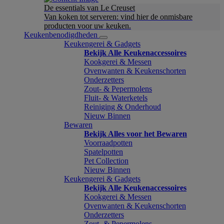
De essentials van Le Creuset
Van koken tot serveren: vind hier de onmisbare
producten voor uw keuken.
Keukenbenodigdheden
Keukengerei & Gadgets
Bekijk Alle Keukenaccessoires
Kookgerei & Messen
Ovenwanten & Keukenschorten
Onderzetters
Zout- & Pepermolens
Fluit- & Waterketels
Reiniging & Onderhoud
Nieuw Binnen
Bewaren
Bekijk Alles voor het Bewaren
Voorraadpotten
Spatelpotten
Pet Collection
Nieuw Binnen
Keukengerei & Gadgets
Bekijk Alle Keukenaccessoires
Kookgerei & Messen
Ovenwanten & Keukenschorten
Onderzetters
Zout- & Pepermolens