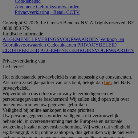
Cookiebeleid
Algemene Gebruiksvoorwaarden
Privacyverklaring - Retail-CCTV
Copyright © 2026, Le Creuset Benelux NV. All rights reserved. BE
0880 053 779.
Juridische Informatie
ALGEMENE LEVERINGSVOORWAARDEN
Verkoop- en
Gebruiksvoorwaarden Cadeaukaarten
PRIVACYBELEID
COOKIEBELEID
ALGEMENE GEBRUIKSVOORWAARDEN
Privacyverklaring van
Le Creuset
Het onderstaande privacybeleid is van toepassing op consumenten.
Als u een zakelijke partner van ons bent, bekijk dan
hier
het B2B-
privacybeleid.
Wij verbinden ons ertoe uw privacy te eerbiedigen en uw
persoonsgegevens te beschermen! Wij zullen altijd open zijn over
hoe en waarom we uw gegevens gebruiken.
Veiligheid bij online aankopen is onze prioriteit
Uw persoonsgegevens worden veilig en strikt vertrouwelijk
behandeld, in overeenstemming met de Europese en nationale
wetgeving inzake gegevensbescherming. Wij weten dat veiligheid
erg belangrijk is bij online aankopen, dus gebruiken wij de nieuwste
technologie om uw persoonsgegevens en creditcardgegevens te