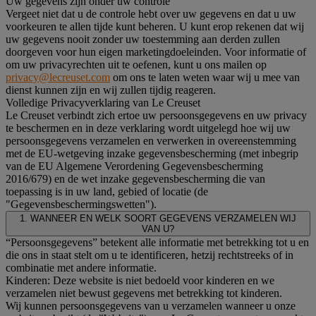
Uw gegevens zijn onder uw controle
Vergeet niet dat u de controle hebt over uw gegevens en dat u uw
voorkeuren te allen tijde kunt beheren. U kunt erop rekenen dat wij
uw gegevens nooit zonder uw toestemming aan derden zullen
doorgeven voor hun eigen marketingdoeleinden. Voor informatie of
om uw privacyrechten uit te oefenen, kunt u ons mailen op
privacy@lecreuset.com
om ons te laten weten waar wij u mee van
dienst kunnen zijn en wij zullen tijdig reageren.
Volledige Privacyverklaring van Le Creuset
Le Creuset verbindt zich ertoe uw persoonsgegevens en uw privacy
te beschermen en in deze verklaring wordt uitgelegd hoe wij uw
persoonsgegevens verzamelen en verwerken in overeenstemming
met de EU-wetgeving inzake gegevensbescherming (met inbegrip
van de EU Algemene Verordening Gegevensbescherming
2016/679) en de wet inzake gegevensbescherming die van
toepassing is in uw land, gebied of locatie (de
"Gegevensbeschermingswetten").
1. WANNEER EN WELK SOORT GEGEVENS VERZAMELEN WIJ
VAN U?
“Persoonsgegevens” betekent alle informatie met betrekking tot u en
die ons in staat stelt om u te identificeren, hetzij rechtstreeks of in
combinatie met andere informatie.
Kinderen: Deze website is niet bedoeld voor kinderen en we
verzamelen niet bewust gegevens met betrekking tot kinderen.
Wij kunnen persoonsgegevens van u verzamelen wanneer u onze