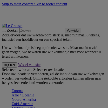
Skip to main content
Skip to footer content
Zomerse buitenmomenten met de BBQ Outdoor Collectie &
Thyme -
Shop Nu
De essentials van Le Creuset -
Ontdek Nu
Nieuwsbrieven: Registreer en bespaar 10%! -
Schrijf je nu in
Zoeken
Verwijder
Zorg ervoor dat uw wachtwoord sterk is, met minimaal 8 tekens,
inclusief een hoofdletter en een speciaal teken.
Uw winkelmandje is leeg op de nieuwe site. Maar maakt u zich
geen zorgen, we bewaren uw winkelmandje hier voor wanneer u
terug wilt komen.
Wissel van site
Blijf hier
Selecteer uw locatie
Selecteer uw locatie
Door uw locatie te veranderen, zal de inhoud van uw winkelwagen
worden verwijderd. Online gekochte artikelen kunnen alleen naar
het geselecteerde land worden verzonden.
Europa
Aziё / Oceaniё
Noord-Amerika
Zuid-Amerika