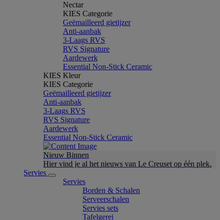
Nectar
KIES Categorie
Geëmailleerd gietijzer
Anti-aanbak
3-Laags RVS
RVS Signature
Aardewerk
Essential Non-Stick Ceramic
KIES Kleur
KIES Categorie
Geëmailleerd gietijzer
Anti-aanbak
3-Laags RVS
RVS Signature
Aardewerk
Essential Non-Stick Ceramic
Nieuw Binnen
Hier vind je al het nieuws van Le Creuset op één plek.
Servies
Servies
Borden & Schalen
Serveerschalen
Servies sets
Tafelgerei