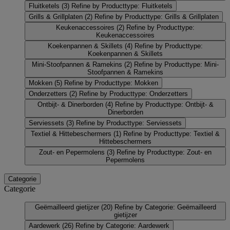
Fluitketels
(3)
Refine by Producttype: Fluitketels
Grills & Grillplaten
(2)
Refine by Producttype: Grills & Grillplaten
Keukenaccessoires
(2)
Refine by Producttype:
Keukenaccessoires
Koekenpannen & Skillets
(4)
Refine by Producttype:
Koekenpannen & Skillets
Mini-Stoofpannen & Ramekins
(2)
Refine by Producttype: Mini-
Stoofpannen & Ramekins
Mokken
(5)
Refine by Producttype: Mokken
Onderzetters
(2)
Refine by Producttype: Onderzetters
Ontbijt- & Dinerborden
(4)
Refine by Producttype: Ontbijt- &
Dinerborden
Serviessets
(3)
Refine by Producttype: Serviessets
Textiel & Hittebeschermers
(1)
Refine by Producttype: Textiel &
Hittebeschermers
Zout- en Pepermolens
(3)
Refine by Producttype: Zout- en
Pepermolens
Categorie
Categorie
Geëmailleerd gietijzer
(20)
Refine by Categorie: Geëmailleerd
gietijzer
Aardewerk
(26)
Refine by Categorie: Aardewerk