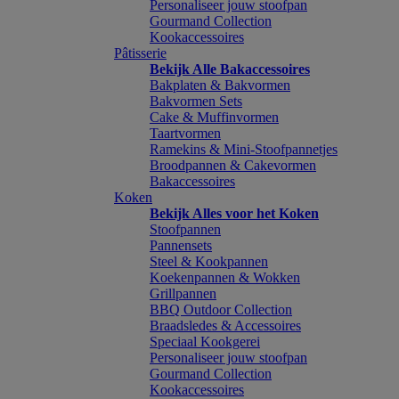
Personaliseer jouw stoofpan
Gourmand Collection
Kookaccessoires
Pâtisserie
Bekijk Alle Bakaccessoires
Bakplaten & Bakvormen
Bakvormen Sets
Cake & Muffinvormen
Taartvormen
Ramekins & Mini-Stoofpannetjes
Broodpannen & Cakevormen
Bakaccessoires
Koken
Bekijk Alles voor het Koken
Stoofpannen
Pannensets
Steel & Kookpannen
Koekenpannen & Wokken
Grillpannen
BBQ Outdoor Collection
Braadsledes & Accessoires
Speciaal Kookgerei
Personaliseer jouw stoofpan
Gourmand Collection
Kookaccessoires