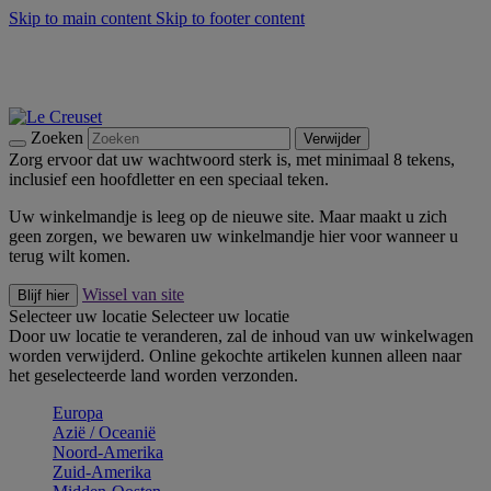
Skip to main content
Skip to footer content
Zomerse buitenmomenten met de BBQ Outdoor Collectie &
Thyme -
Shop Nu
De essentials van Le Creuset -
Ontdek Nu
Nieuwsbrieven: Registreer en bespaar 10%! -
Schrijf je nu in
Zoeken
Verwijder
Zorg ervoor dat uw wachtwoord sterk is, met minimaal 8 tekens,
inclusief een hoofdletter en een speciaal teken.
Uw winkelmandje is leeg op de nieuwe site. Maar maakt u zich
geen zorgen, we bewaren uw winkelmandje hier voor wanneer u
terug wilt komen.
Wissel van site
Blijf hier
Selecteer uw locatie
Selecteer uw locatie
Door uw locatie te veranderen, zal de inhoud van uw winkelwagen
worden verwijderd. Online gekochte artikelen kunnen alleen naar
het geselecteerde land worden verzonden.
Europa
Aziё / Oceaniё
Noord-Amerika
Zuid-Amerika