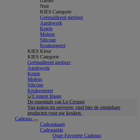
Garnet
Nuit
KIES Categorie
Geëmailleerd gietijzer
Aardewerk
Ketels
Molens
Silicone
Keukengerei
KIES Kleur
KIES Categorie
Geëmailleerd gietijzer
Aardewerk
Ketels
Molens
Silicone
Keukengerei
De essentials van Le Creuset
Van koken tot serveren: vind hier de onmisbare
producten voor uw keuken.
Cadeaus
Cadeaukaart
Cadeaugids
Onze Favoriete Cadeaus