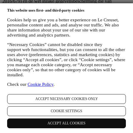
2016/679) en de wet inzake gegevensbescherming die van
toepassing is in uw land, gebied of locatie (de
This website uses first- and third-party cookies
"Gegevensbeschermingswetten").
1. WANNEER EN WELK SOORT GEGEVENS VERZAMELEN WIJ
Cookies help us give you a better experience on Le Creuset,
VAN U?
personalise content and ads, and analyse our traffic. We also
“Persoonsgegevens” betekent alle informatie met betrekking tot u en
share information about your use of our site with our
die ons in staat stelt om u te identificeren, hetzij rechtstreeks of in
advertising and analytics partners.
combinatie met andere informatie.
Kinderen: Deze website is niet bedoeld voor kinderen en we
“Necessary Cookies” cannot be disabled since they
verzamelen niet bewust gegevens met betrekking tot kinderen.
support web functionalities, but you can consent to all the other
Wij kunnen persoonsgegevens van u verzamelen wanneer u onze
uses above (preferences, statistics and marketing cookies) by
website gebruikt (de "Website"), een Le Creuset-account aanmaakt,
clicking “Accept all cookies”, or click “Cookie settings”, where
you manage each cookie category, or “Accept necessary
een Le Creuset-product koopt op de Website of in onze Le Creuset
cookies only”, so that no other category of cookies will be
Winkels (Signature Boutiques en Outlet Winkels) of wanneer u zich
installed.
aanmeldt voor onze marketingcommunicatie. De persoonsgegevens
kunnen betrekking hebben op:
Check our
Cookie Policy
.
Naam, voornaam, e-mailadres, geboortedatum en andere
contactgegevens (adres, telefoonnummer), om een Le
ACCEPT NECESSARY COOKIES ONLY
Creuset-account aan te maken of als gastgebruiker te kopen,
of om u aan te melden voor onze marketingcommunicatie
COOKIE SETTINGS
online of in onze winkels;
uw aankoopgegevens, bijvoorbeeld datum en tijdstip van
aankoop, leveringsgegevens, product- en betalingsgegevens,
ACCEPT ALL COOKIES
voor het beheer van uw bestellingen;