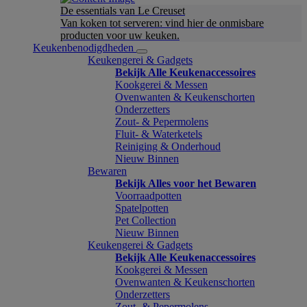
De essentials van Le Creuset
Van koken tot serveren: vind hier de onmisbare
producten voor uw keuken.
Keukenbenodigdheden
Keukengerei & Gadgets
Bekijk Alle Keukenaccessoires
Kookgerei & Messen
Ovenwanten & Keukenschorten
Onderzetters
Zout- & Pepermolens
Fluit- & Waterketels
Reiniging & Onderhoud
Nieuw Binnen
Bewaren
Bekijk Alles voor het Bewaren
Voorraadpotten
Spatelpotten
Pet Collection
Nieuw Binnen
Keukengerei & Gadgets
Bekijk Alle Keukenaccessoires
Kookgerei & Messen
Ovenwanten & Keukenschorten
Onderzetters
Zout- & Pepermolens