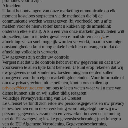
promoties voor u zijn.
Afmelden:
U kunt het ontvangen van onze marketingcommunicatie op elk
moment kosteloos stopzetten via de methoden die bij de
communicatie worden weergegeven (bijvoorbeeld om u af te
melden voor de nieuwsbrief kunt u klikken op de afmeldlink
onderaan elke e-mail). Als u een van onze marketingactiviteiten wilt
stopzetten, kunt u in ieder geval een e-mail sturen naar
.
Uw
afmelding zal zo snel mogelijk worden verwerkt, maar in sommige
omstandigheden kunt u nog enkele berichten ontvangen totdat de
afmelding volledig is verwerkt.
Uw gegevens zijn onder uw controle
Vergeet niet dat u de controle hebt over uw gegevens en dat u uw
voorkeuren te allen tijde kunt beheren. U kunt erop rekenen dat wij
uw gegevens nooit zonder uw toestemming aan derden zullen
doorgeven voor hun eigen marketingdoeleinden. Voor informatie of
om uw privacyrechten uit te oefenen, kunt u ons mailen op
privacy@lecreuset.com
om ons te laten weten waar wij u mee van
dienst kunnen zijn en wij zullen tijdig reageren.
Volledige Privacyverklaring van Le Creuset
Le Creuset verbindt zich ertoe uw persoonsgegevens en uw privacy
te beschermen en in deze verklaring wordt uitgelegd hoe wij uw
persoonsgegevens verzamelen en verwerken in overeenstemming
met de EU-wetgeving inzake gegevensbescherming (met inbegrip
van de EU Algemene Verordening Gegevensbescherming