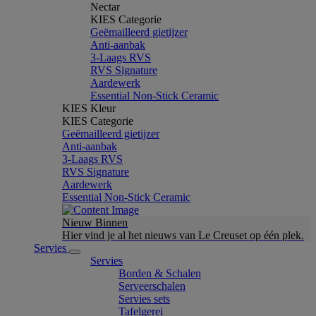
Nectar
KIES Categorie
Geëmailleerd gietijzer
Anti-aanbak
3-Laags RVS
RVS Signature
Aardewerk
Essential Non-Stick Ceramic
KIES Kleur
KIES Categorie
Geëmailleerd gietijzer
Anti-aanbak
3-Laags RVS
RVS Signature
Aardewerk
Essential Non-Stick Ceramic
Nieuw Binnen
Hier vind je al het nieuws van Le Creuset op één plek.
Servies
Servies
Borden & Schalen
Serveerschalen
Servies sets
Tafelgerei