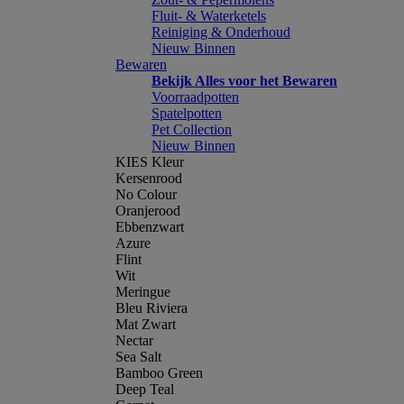
Fluit- & Waterketels
Reiniging & Onderhoud
Nieuw Binnen
Bewaren
Bekijk Alles voor het Bewaren
Voorraadpotten
Spatelpotten
Pet Collection
Nieuw Binnen
KIES Kleur
Kersenrood
No Colour
Oranjerood
Ebbenzwart
Azure
Flint
Wit
Meringue
Bleu Riviera
Mat Zwart
Nectar
Sea Salt
Bamboo Green
Deep Teal