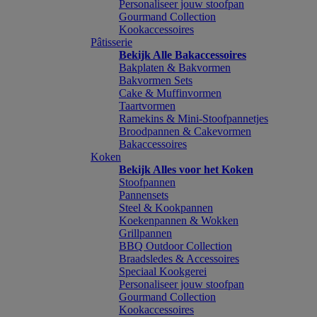
Personaliseer jouw stoofpan
Gourmand Collection
Kookaccessoires
Pâtisserie
Bekijk Alle Bakaccessoires
Bakplaten & Bakvormen
Bakvormen Sets
Cake & Muffinvormen
Taartvormen
Ramekins & Mini-Stoofpannetjes
Broodpannen & Cakevormen
Bakaccessoires
Koken
Bekijk Alles voor het Koken
Stoofpannen
Pannensets
Steel & Kookpannen
Koekenpannen & Wokken
Grillpannen
BBQ Outdoor Collection
Braadsledes & Accessoires
Speciaal Kookgerei
Personaliseer jouw stoofpan
Gourmand Collection
Kookaccessoires