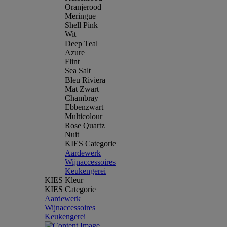
Oranjerood
Meringue
Shell Pink
Wit
Deep Teal
Azure
Flint
Sea Salt
Bleu Riviera
Mat Zwart
Chambray
Ebbenzwart
Multicolour
Rose Quartz
Nuit
KIES Categorie
Aardewerk
Wijnaccessoires
Keukengerei
KIES Kleur
KIES Categorie
Aardewerk
Wijnaccessoires
Keukengerei