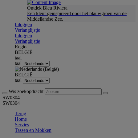
Ontdek Bleu Riviera
Een kleur geïnspireerd door het blauwgroen van de
Middellandse Zee.
Inloggen
Verlanglijstje
Inloggen
Verlanglijstje
Regio
BELGIË
taal
taal
BELGIË
taal
Wis zoekopdracht
SW0304
SW0304
Terug
Home
Servies
Tassen en Mokken