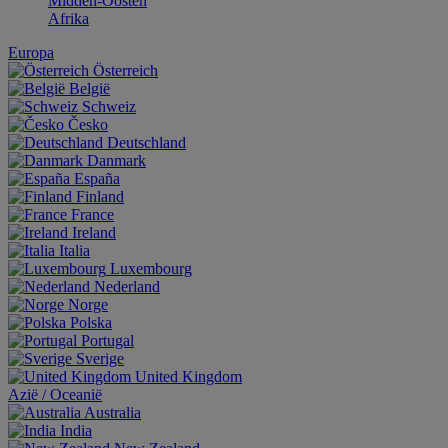
Midden-Oosten
Afrika
Europa
Österreich
België
Schweiz
Česko
Deutschland
Danmark
España
Finland
France
Ireland
Italia
Luxembourg
Nederland
Norge
Polska
Portugal
Sverige
United Kingdom
Aziё / Oceaniё
Australia
India