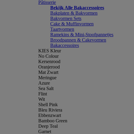
Pâtisserie
Bekijk Alle Bakaccessoires
Bakplaten & Bakvormen
Bakvormen Sets
Cake & Muffinvormen
Taartvormen
Ramekins & Mini-Stoofpannetjes
Broodpannen & Cakevormen
Bakaccessoires
KIES Kleur
No Colour
Kersenrood
Oranjerood
Mat Zwart
Meringue
Azure
Sea Salt
Flint
Wit
Shell Pink
Bleu Riviera
Ebbenzwart
Bamboo Green
Deep Teal
Garnet