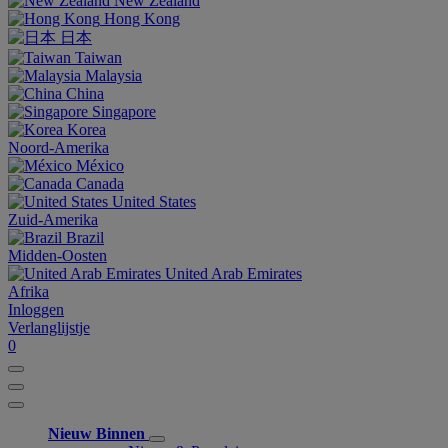
New Zealand
Hong Kong
日本
Taiwan
Malaysia
China
Singapore
Korea
Noord-Amerika
México
Canada
United States
Zuid-Amerika
Brazil
Midden-Oosten
United Arab Emirates
Afrika
Inloggen
Verlanglijstje
0
Nieuw Binnen