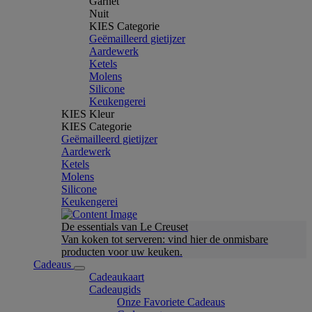
Garnet
Nuit
KIES Categorie
Geëmailleerd gietijzer
Aardewerk
Ketels
Molens
Silicone
Keukengerei
KIES Kleur
KIES Categorie
Geëmailleerd gietijzer
Aardewerk
Ketels
Molens
Silicone
Keukengerei
De essentials van Le Creuset
Van koken tot serveren: vind hier de onmisbare
producten voor uw keuken.
Cadeaus
Cadeaukaart
Cadeaugids
Onze Favoriete Cadeaus