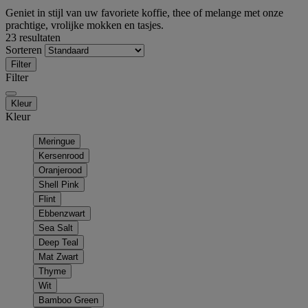
Geniet in stijl van uw favoriete koffie, thee of melange met onze
prachtige, vrolijke mokken en tasjes.
23 resultaten
Sorteren
Filter
Filter
Kleur
Kleur
Meringue
Kersenrood
Oranjerood
Shell Pink
Flint
Ebbenzwart
Sea Salt
Deep Teal
Mat Zwart
Thyme
Wit
Bamboo Green