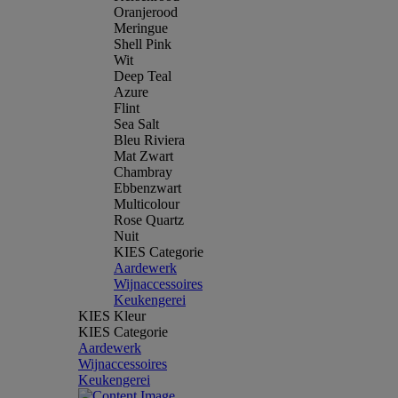
Oranjerood
Meringue
Shell Pink
Wit
Deep Teal
Azure
Flint
Sea Salt
Bleu Riviera
Mat Zwart
Chambray
Ebbenzwart
Multicolour
Rose Quartz
Nuit
KIES Categorie
Aardewerk
Wijnaccessoires
Keukengerei
KIES Kleur
KIES Categorie
Aardewerk
Wijnaccessoires
Keukengerei