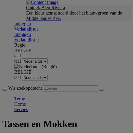
Ontdek Bleu Riviera
Een kleur geïnspireerd door het blauwgroen van de
Middellandse Zee.
Inloggen
Verlanglijstje
Inloggen
Verlanglijstje
Regio
BELGIË
taal
taal
BELGIË
taal
Wis zoekopdracht
Terug
Home
Servies
Tassen en Mokken