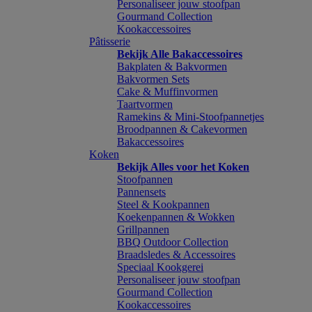
Personaliseer jouw stoofpan
Gourmand Collection
Kookaccessoires
Pâtisserie
Bekijk Alle Bakaccessoires
Bakplaten & Bakvormen
Bakvormen Sets
Cake & Muffinvormen
Taartvormen
Ramekins & Mini-Stoofpannetjes
Broodpannen & Cakevormen
Bakaccessoires
Koken
Bekijk Alles voor het Koken
Stoofpannen
Pannensets
Steel & Kookpannen
Koekenpannen & Wokken
Grillpannen
BBQ Outdoor Collection
Braadsledes & Accessoires
Speciaal Kookgerei
Personaliseer jouw stoofpan
Gourmand Collection
Kookaccessoires