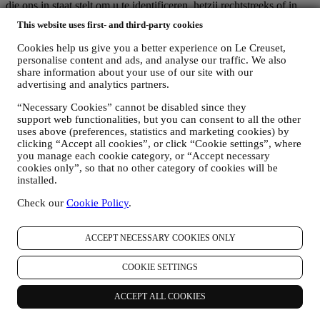
die ons in staat stelt om u te identificeren, hetzij rechtstreeks of in
combinatie met andere informatie.
This website uses first- and third-party cookies
Kinderen: Deze website is niet bedoeld voor kinderen en we
verzamelen niet bewust gegevens met betrekking tot kinderen.
Cookies help us give you a better experience on Le Creuset,
Wij kunnen persoonsgegevens van u verzamelen wanneer u onze
personalise content and ads, and analyse our traffic. We also
website gebruikt (de "Website"), een Le Creuset-account aanmaakt,
share information about your use of our site with our
een Le Creuset-product koopt op de Website of in onze Le Creuset
advertising and analytics partners.
Winkels (Signature Boutiques en Outlet Winkels) of wanneer u zich
“Necessary Cookies” cannot be disabled since they
aanmeldt voor onze marketingcommunicatie. De persoonsgegevens
support web functionalities, but you can consent to all the other
kunnen betrekking hebben op:
uses above (preferences, statistics and marketing cookies) by
clicking “Accept all cookies”, or click “Cookie settings”, where
Naam, voornaam, e-mailadres, geboortedatum en andere
you manage each cookie category, or “Accept necessary
contactgegevens (adres, telefoonnummer), om een Le
cookies only”, so that no other category of cookies will be
Creuset-account aan te maken of als gastgebruiker te kopen,
installed.
of om u aan te melden voor onze marketingcommunicatie
online of in onze winkels;
Check our
Cookie Policy
.
uw aankoopgegevens, bijvoorbeeld datum en tijdstip van
aankoop, leveringsgegevens, product- en betalingsgegevens,
voor het beheer van uw bestellingen;
ACCEPT NECESSARY COOKIES ONLY
gegevens over uw online browsegeschiedenis (bv. online-
identificatienummers - zoals uw IP-adres, browserversie,
COOKIE SETTINGS
besturingssysteem, duur van het bezoek, terugkerende
gebruiker, geografische oorsprong), verzameld tijdens uw
ACCEPT ALL COOKIES
bezoeken aan de Website (ongeacht of u een geregistreerde
gebruiker bent of niet), door gebruik te maken van logs en/of