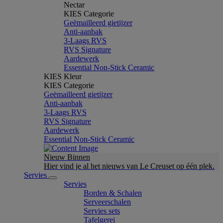
Nectar
KIES Categorie
Geëmailleerd gietijzer
Anti-aanbak
3-Laags RVS
RVS Signature
Aardewerk
Essential Non-Stick Ceramic
KIES Kleur
KIES Categorie
Geëmailleerd gietijzer
Anti-aanbak
3-Laags RVS
RVS Signature
Aardewerk
Essential Non-Stick Ceramic
Nieuw Binnen
Hier vind je al het nieuws van Le Creuset op één plek.
Servies
Servies
Borden & Schalen
Serveerschalen
Servies sets
Tafelgerei