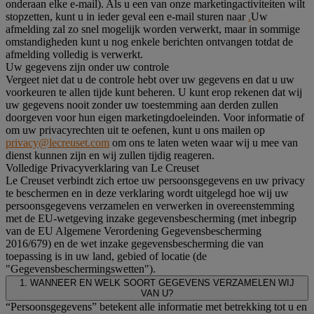
onderaan elke e-mail). Als u een van onze marketingactiviteiten wilt
stopzetten, kunt u in ieder geval een e-mail sturen naar
.
Uw
afmelding zal zo snel mogelijk worden verwerkt, maar in sommige
omstandigheden kunt u nog enkele berichten ontvangen totdat de
afmelding volledig is verwerkt.
Uw gegevens zijn onder uw controle
Vergeet niet dat u de controle hebt over uw gegevens en dat u uw
voorkeuren te allen tijde kunt beheren. U kunt erop rekenen dat wij
uw gegevens nooit zonder uw toestemming aan derden zullen
doorgeven voor hun eigen marketingdoeleinden. Voor informatie of
om uw privacyrechten uit te oefenen, kunt u ons mailen op
privacy@lecreuset.com
om ons te laten weten waar wij u mee van
dienst kunnen zijn en wij zullen tijdig reageren.
Volledige Privacyverklaring van Le Creuset
Le Creuset verbindt zich ertoe uw persoonsgegevens en uw privacy
te beschermen en in deze verklaring wordt uitgelegd hoe wij uw
persoonsgegevens verzamelen en verwerken in overeenstemming
met de EU-wetgeving inzake gegevensbescherming (met inbegrip
van de EU Algemene Verordening Gegevensbescherming
2016/679) en de wet inzake gegevensbescherming die van
toepassing is in uw land, gebied of locatie (de
"Gegevensbeschermingswetten").
1. WANNEER EN WELK SOORT GEGEVENS VERZAMELEN WIJ
VAN U?
“Persoonsgegevens” betekent alle informatie met betrekking tot u en