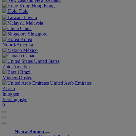
New Zealand
Hong Kong
日本
Taiwan
Malaysia
China
Singapore
Korea
Noord-Amerika
México
Canada
United States
Zuid-Amerika
Brazil
Midden-Oosten
United Arab Emirates
Afrika
Inloggen
Verlanglijstje
0
Nieuw Binnen