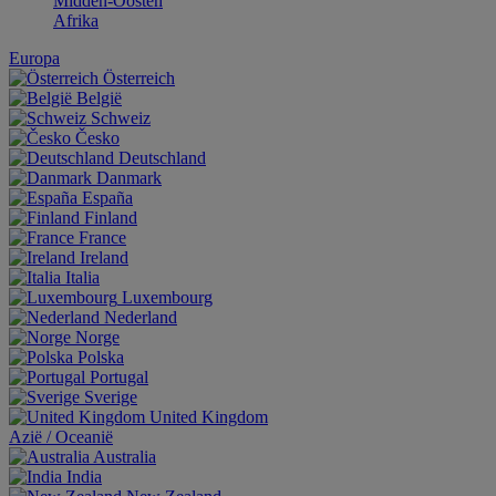
Midden-Oosten
Afrika
Europa
Österreich
België
Schweiz
Česko
Deutschland
Danmark
España
Finland
France
Ireland
Italia
Luxembourg
Nederland
Norge
Polska
Portugal
Sverige
United Kingdom
Aziё / Oceaniё
Australia
India