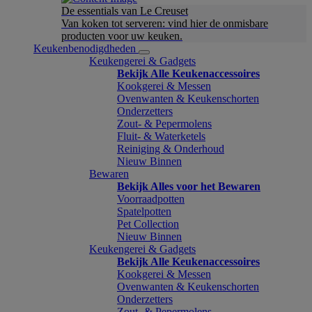
De essentials van Le Creuset
Van koken tot serveren: vind hier de onmisbare
producten voor uw keuken.
Keukenbenodigdheden
Keukengerei & Gadgets
Bekijk Alle Keukenaccessoires
Kookgerei & Messen
Ovenwanten & Keukenschorten
Onderzetters
Zout- & Pepermolens
Fluit- & Waterketels
Reiniging & Onderhoud
Nieuw Binnen
Bewaren
Bekijk Alles voor het Bewaren
Voorraadpotten
Spatelpotten
Pet Collection
Nieuw Binnen
Keukengerei & Gadgets
Bekijk Alle Keukenaccessoires
Kookgerei & Messen
Ovenwanten & Keukenschorten
Onderzetters
Zout- & Pepermolens