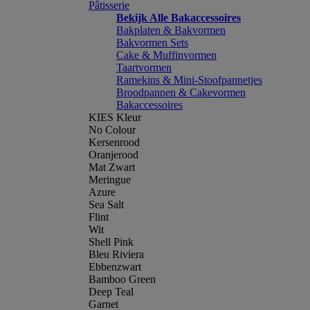
Pâtisserie
Bekijk Alle Bakaccessoires
Bakplaten & Bakvormen
Bakvormen Sets
Cake & Muffinvormen
Taartvormen
Ramekins & Mini-Stoofpannetjes
Broodpannen & Cakevormen
Bakaccessoires
KIES Kleur
No Colour
Kersenrood
Oranjerood
Mat Zwart
Meringue
Azure
Sea Salt
Flint
Wit
Shell Pink
Bleu Riviera
Ebbenzwart
Bamboo Green
Deep Teal
Garnet