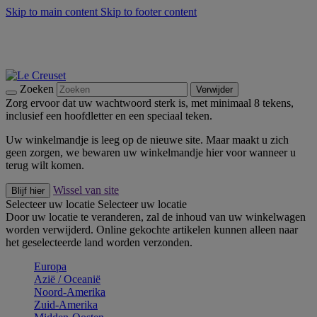
Skip to main content
Skip to footer content
Zomerse buitenmomenten met de BBQ Outdoor Collectie &
Thyme -
Shop Nu
De essentials van Le Creuset -
Ontdek Nu
Nieuwsbrieven: Registreer en bespaar 10%! -
Schrijf je nu in
Zoeken
Verwijder
Zorg ervoor dat uw wachtwoord sterk is, met minimaal 8 tekens,
inclusief een hoofdletter en een speciaal teken.
Uw winkelmandje is leeg op de nieuwe site. Maar maakt u zich
geen zorgen, we bewaren uw winkelmandje hier voor wanneer u
terug wilt komen.
Wissel van site
Blijf hier
Selecteer uw locatie
Selecteer uw locatie
Door uw locatie te veranderen, zal de inhoud van uw winkelwagen
worden verwijderd. Online gekochte artikelen kunnen alleen naar
het geselecteerde land worden verzonden.
Europa
Aziё / Oceaniё
Noord-Amerika
Zuid-Amerika