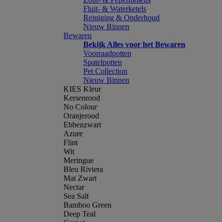
Fluit- & Waterketels
Reiniging & Onderhoud
Nieuw Binnen
Bewaren
Bekijk Alles voor het Bewaren
Voorraadpotten
Spatelpotten
Pet Collection
Nieuw Binnen
KIES Kleur
Kersenrood
No Colour
Oranjerood
Ebbenzwart
Azure
Flint
Wit
Meringue
Bleu Riviera
Mat Zwart
Nectar
Sea Salt
Bamboo Green
Deep Teal