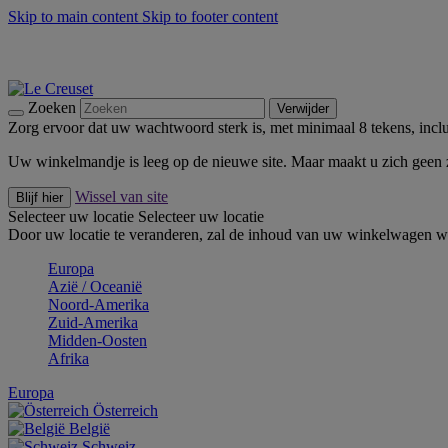
Skip to main content
Skip to footer content
Zomerse buitenmomenten met de BBQ Outdoor Collectie & Thy
De essentials van Le Creuset -
Ontdek Nu
Nieuwsbrieven: Registreer en bespaar 10%! -
Schrijf je nu in
Zoeken
Verwijder
Zorg ervoor dat uw wachtwoord sterk is, met minimaal 8 tekens, inclus
Uw winkelmandje is leeg op de nieuwe site. Maar maakt u zich geen
Wissel van site
Blijf hier
Selecteer uw locatie
Selecteer uw locatie
Door uw locatie te veranderen, zal de inhoud van uw winkelwagen wo
Europa
Aziё / Oceaniё
Noord-Amerika
Zuid-Amerika
Midden-Oosten
Afrika
Europa
Österreich
België
Schweiz