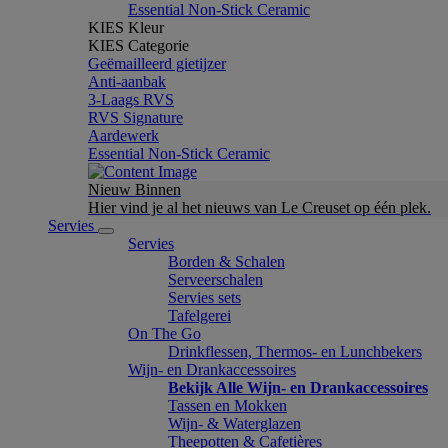
Essential Non-Stick Ceramic
KIES Kleur
KIES Categorie
Geëmailleerd gietijzer
Anti-aanbak
3-Laags RVS
RVS Signature
Aardewerk
Essential Non-Stick Ceramic
Nieuw Binnen
Hier vind je al het nieuws van Le Creuset op één plek.
Servies
Servies
Borden & Schalen
Serveerschalen
Servies sets
Tafelgerei
On The Go
Drinkflessen, Thermos- en Lunchbekers
Wijn- en Drankaccessoires
Bekijk Alle Wijn- en Drankaccessoires
Tassen en Mokken
Wijn- & Waterglazen
Theepotten & Cafetières