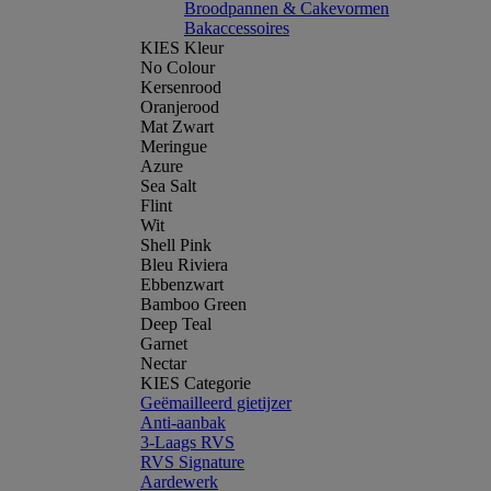
Broodpannen & Cakevormen
Bakaccessoires
KIES Kleur
No Colour
Kersenrood
Oranjerood
Mat Zwart
Meringue
Azure
Sea Salt
Flint
Wit
Shell Pink
Bleu Riviera
Ebbenzwart
Bamboo Green
Deep Teal
Garnet
Nectar
KIES Categorie
Geëmailleerd gietijzer
Anti-aanbak
3-Laags RVS
RVS Signature
Aardewerk