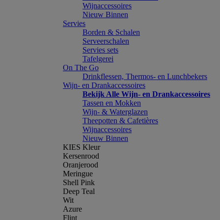
Wijnaccessoires
Nieuw Binnen
Servies
Borden & Schalen
Serveerschalen
Servies sets
Tafelgerei
On The Go
Drinkflessen, Thermos- en Lunchbekers
Wijn- en Drankaccessoires
Bekijk Alle Wijn- en Drankaccessoires
Tassen en Mokken
Wijn- & Waterglazen
Theepotten & Cafetières
Wijnaccessoires
Nieuw Binnen
KIES Kleur
Kersenrood
Oranjerood
Meringue
Shell Pink
Deep Teal
Wit
Azure
Flint