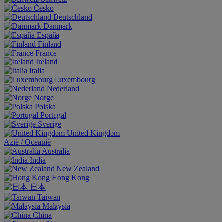
Česko
Deutschland
Danmark
España
Finland
France
Ireland
Italia
Luxembourg
Nederland
Norge
Polska
Portugal
Sverige
United Kingdom
Aziё / Oceaniё
Australia
India
New Zealand
Hong Kong
日本
Taiwan
Malaysia
China