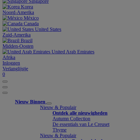
Singapore
Korea
Noord-Amerika
México
Canada
United States
Zuid-Amerika
Brazil
Midden-Oosten
United Arab Emirates
Afrika
Inloggen
Verlanglijstje
0
Nieuw Binnen
Nieuw & Populair
Ontdek alle nieuwigheden
Autumn Collection
De essentials van Le Creuset
Thyme
Nieuw & Populair