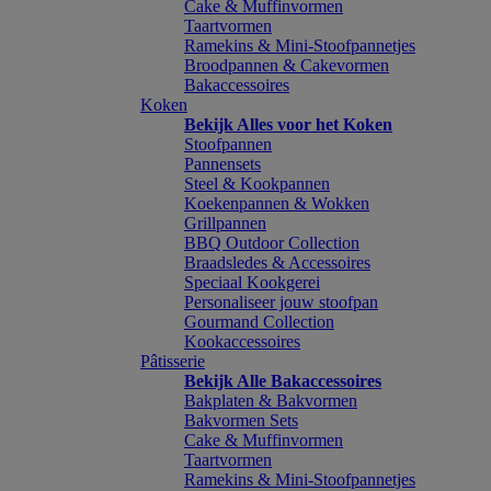
Cake & Muffinvormen
Taartvormen
Ramekins & Mini-Stoofpannetjes
Broodpannen & Cakevormen
Bakaccessoires
Koken
Bekijk Alles voor het Koken
Stoofpannen
Pannensets
Steel & Kookpannen
Koekenpannen & Wokken
Grillpannen
BBQ Outdoor Collection
Braadsledes & Accessoires
Speciaal Kookgerei
Personaliseer jouw stoofpan
Gourmand Collection
Kookaccessoires
Pâtisserie
Bekijk Alle Bakaccessoires
Bakplaten & Bakvormen
Bakvormen Sets
Cake & Muffinvormen
Taartvormen
Ramekins & Mini-Stoofpannetjes