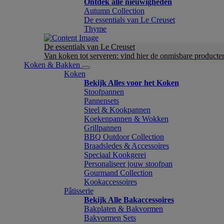
Ontdek alle nieuwigheden
Autumn Collection
De essentials van Le Creuset
Thyme
De essentials van Le Creuset
Van koken tot serveren: vind hier de onmisbare product
Koken & Bakken
Koken
Bekijk Alles voor het Koken
Stoofpannen
Pannensets
Steel & Kookpannen
Koekenpannen & Wokken
Grillpannen
BBQ Outdoor Collection
Braadsledes & Accessoires
Speciaal Kookgerei
Personaliseer jouw stoofpan
Gourmand Collection
Kookaccessoires
Pâtisserie
Bekijk Alle Bakaccessoires
Bakplaten & Bakvormen
Bakvormen Sets