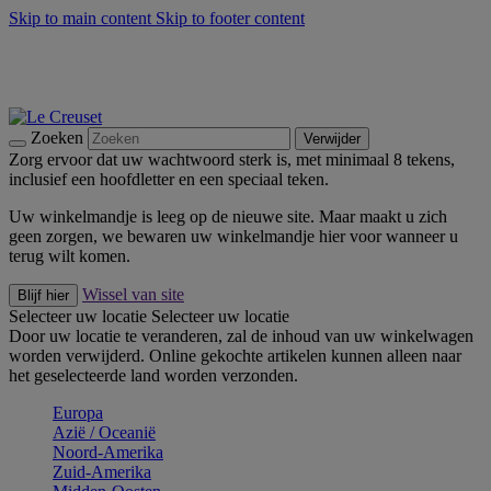
Skip to main content
Skip to footer content
Zomerse buitenmomenten met de BBQ Outdoor Collectie &
Thyme -
Shop Nu
De essentials van Le Creuset -
Ontdek Nu
Nieuwsbrieven: Registreer en bespaar 10%! -
Schrijf je nu in
Zoeken
Verwijder
Zorg ervoor dat uw wachtwoord sterk is, met minimaal 8 tekens,
inclusief een hoofdletter en een speciaal teken.
Uw winkelmandje is leeg op de nieuwe site. Maar maakt u zich
geen zorgen, we bewaren uw winkelmandje hier voor wanneer u
terug wilt komen.
Wissel van site
Blijf hier
Selecteer uw locatie
Selecteer uw locatie
Door uw locatie te veranderen, zal de inhoud van uw winkelwagen
worden verwijderd. Online gekochte artikelen kunnen alleen naar
het geselecteerde land worden verzonden.
Europa
Aziё / Oceaniё
Noord-Amerika
Zuid-Amerika