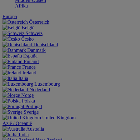
Midden-Oosten
Afrika
Europa
Österreich
België
Schweiz
Česko
Deutschland
Danmark
España
Finland
France
Ireland
Italia
Luxembourg
Nederland
Norge
Polska
Portugal
Sverige
United Kingdom
Aziё / Oceaniё
Australia
India