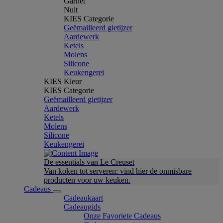
Garnet
Nuit
KIES Categorie
Geëmailleerd gietijzer
Aardewerk
Ketels
Molens
Silicone
Keukengerei
KIES Kleur
KIES Categorie
Geëmailleerd gietijzer
Aardewerk
Ketels
Molens
Silicone
Keukengerei
De essentials van Le Creuset
Van koken tot serveren: vind hier de onmisbare
producten voor uw keuken.
Cadeaus
Cadeaukaart
Cadeaugids
Onze Favoriete Cadeaus