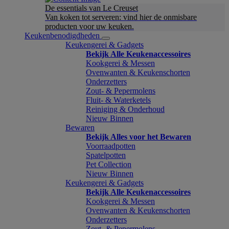
De essentials van Le Creuset
Van koken tot serveren: vind hier de onmisbare
producten voor uw keuken.
Keukenbenodigdheden
Keukengerei & Gadgets
Bekijk Alle Keukenaccessoires
Kookgerei & Messen
Ovenwanten & Keukenschorten
Onderzetters
Zout- & Pepermolens
Fluit- & Waterketels
Reiniging & Onderhoud
Nieuw Binnen
Bewaren
Bekijk Alles voor het Bewaren
Voorraadpotten
Spatelpotten
Pet Collection
Nieuw Binnen
Keukengerei & Gadgets
Bekijk Alle Keukenaccessoires
Kookgerei & Messen
Ovenwanten & Keukenschorten
Onderzetters
Zout- & Pepermolens