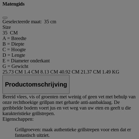
Matengids
Geselecteerde maat:
35 cm
Size
35 CM
A = Breedte
B = Diepte
C = Hoogte
D = Lengte
E = Diameter onderkant
G = Gewicht
25.73 CM
1.4 CM
8.13 CM
40.92 CM
21.37 CM
1.49 KG
Productomschrijving
Bereid vlees, vis of groenten met weinig of geen vet met behulp van
onze rechthoekige grillpan met geharde anti-aanbaklaag. De
geribbelde bodem voert jus en vet weg van uw eten en geeft u die
karakteristieke grillstrepen.
Eigenschappen:
Grillgroeven: maak authentieke grillstrepen voor eten dat er
fantastisch uitziet.