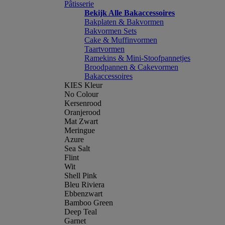
Pâtisserie
Bekijk Alle Bakaccessoires
Bakplaten & Bakvormen
Bakvormen Sets
Cake & Muffinvormen
Taartvormen
Ramekins & Mini-Stoofpannetjes
Broodpannen & Cakevormen
Bakaccessoires
KIES Kleur
No Colour
Kersenrood
Oranjerood
Mat Zwart
Meringue
Azure
Sea Salt
Flint
Wit
Shell Pink
Bleu Riviera
Ebbenzwart
Bamboo Green
Deep Teal
Garnet