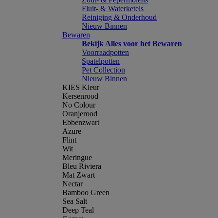
Fluit- & Waterketels
Reiniging & Onderhoud
Nieuw Binnen
Bewaren
Bekijk Alles voor het Bewaren
Voorraadpotten
Spatelpotten
Pet Collection
Nieuw Binnen
KIES Kleur
Kersenrood
No Colour
Oranjerood
Ebbenzwart
Azure
Flint
Wit
Meringue
Bleu Riviera
Mat Zwart
Nectar
Bamboo Green
Sea Salt
Deep Teal