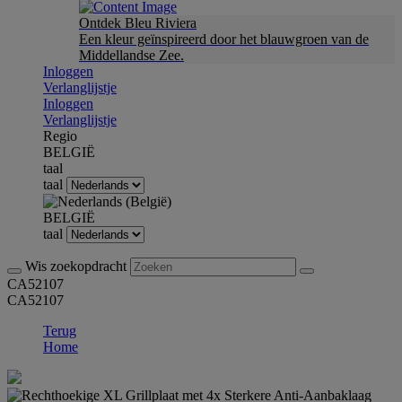
Ontdek Bleu Riviera
Een kleur geïnspireerd door het blauwgroen van de
Middellandse Zee.
Inloggen
Verlanglijstje
Inloggen
Verlanglijstje
Regio
BELGIË
taal
taal
BELGIË
taal
Wis zoekopdracht
CA52107
CA52107
Terug
Home