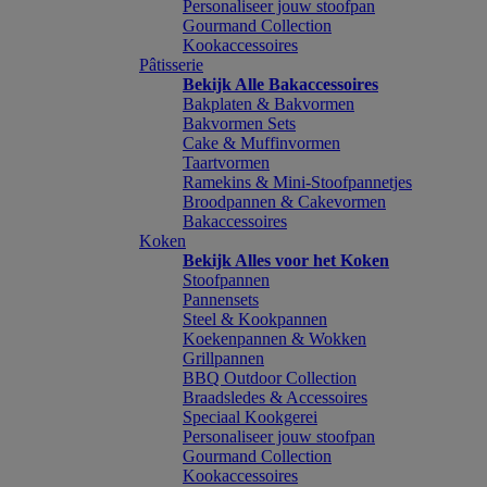
Personaliseer jouw stoofpan
Gourmand Collection
Kookaccessoires
Pâtisserie
Bekijk Alle Bakaccessoires
Bakplaten & Bakvormen
Bakvormen Sets
Cake & Muffinvormen
Taartvormen
Ramekins & Mini-Stoofpannetjes
Broodpannen & Cakevormen
Bakaccessoires
Koken
Bekijk Alles voor het Koken
Stoofpannen
Pannensets
Steel & Kookpannen
Koekenpannen & Wokken
Grillpannen
BBQ Outdoor Collection
Braadsledes & Accessoires
Speciaal Kookgerei
Personaliseer jouw stoofpan
Gourmand Collection
Kookaccessoires