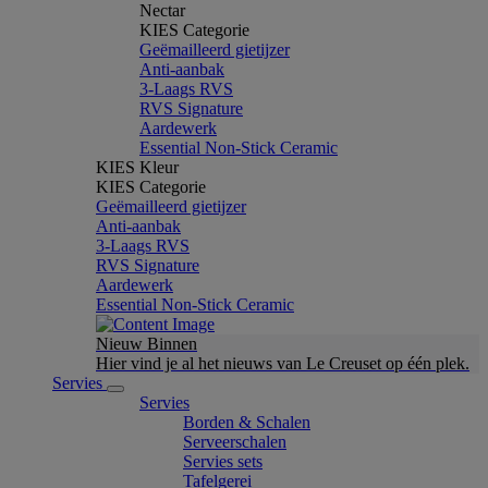
Nectar
KIES Categorie
Geëmailleerd gietijzer
Anti-aanbak
3-Laags RVS
RVS Signature
Aardewerk
Essential Non-Stick Ceramic
KIES Kleur
KIES Categorie
Geëmailleerd gietijzer
Anti-aanbak
3-Laags RVS
RVS Signature
Aardewerk
Essential Non-Stick Ceramic
Nieuw Binnen
Hier vind je al het nieuws van Le Creuset op één plek.
Servies
Servies
Borden & Schalen
Serveerschalen
Servies sets
Tafelgerei