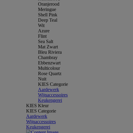
Oranjerood
Meringue
Shell Pink
Deep Teal
Wit
Azure
Flint
Sea Salt
Mat Zwart
Bleu Riviera
Chambray
Ebbenzwart
Multicolour
Rose Quartz
Nuit
KIES Categorie
Aardewerk
Wijnaccessoires
Keukengerei
KIES Kleur
KIES Categorie
Aardewerk
Wijnaccessoires
Keukengerei