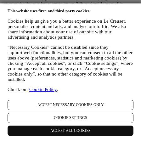
communicatie worden weergegeven (bijvoorbeeld om u af te
melden voor de nieuwsbrief kunt u klikken op de afmeldlink
This website uses first- and third-party cookies
onderaan elke e-mail). Als u een van onze marketingactiviteiten wilt
stopzetten, kunt u in ieder geval een e-mail sturen naar
.
Uw
Cookies help us give you a better experience on Le Creuset,
afmelding zal zo snel mogelijk worden verwerkt, maar in sommige
personalise content and ads, and analyse our traffic. We also
omstandigheden kunt u nog enkele berichten ontvangen totdat de
share information about your use of our site with our
advertising and analytics partners.
afmelding volledig is verwerkt.
Uw gegevens zijn onder uw controle
“Necessary Cookies” cannot be disabled since they
Vergeet niet dat u de controle hebt over uw gegevens en dat u uw
support web functionalities, but you can consent to all the other
voorkeuren te allen tijde kunt beheren. U kunt erop rekenen dat wij
uses above (preferences, statistics and marketing cookies) by
uw gegevens nooit zonder uw toestemming aan derden zullen
clicking “Accept all cookies”, or click “Cookie settings”, where
doorgeven voor hun eigen marketingdoeleinden. Voor informatie of
you manage each cookie category, or “Accept necessary
om uw privacyrechten uit te oefenen, kunt u ons mailen op
cookies only”, so that no other category of cookies will be
privacy@lecreuset.com
om ons te laten weten waar wij u mee van
installed.
dienst kunnen zijn en wij zullen tijdig reageren.
Volledige Privacyverklaring van Le Creuset
Check our
Cookie Policy
.
Le Creuset verbindt zich ertoe uw persoonsgegevens en uw privacy
te beschermen en in deze verklaring wordt uitgelegd hoe wij uw
ACCEPT NECESSARY COOKIES ONLY
persoonsgegevens verzamelen en verwerken in overeenstemming
met de EU-wetgeving inzake gegevensbescherming (met inbegrip
van de EU Algemene Verordening Gegevensbescherming
COOKIE SETTINGS
2016/679) en de wet inzake gegevensbescherming die van
toepassing is in uw land, gebied of locatie (de
ACCEPT ALL COOKIES
"Gegevensbeschermingswetten").
1. WANNEER EN WELK SOORT GEGEVENS VERZAMELEN WIJ