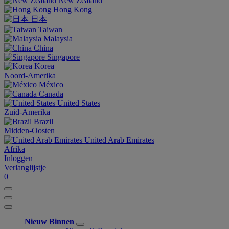
New Zealand
Hong Kong
日本
Taiwan
Malaysia
China
Singapore
Korea
Noord-Amerika
México
Canada
United States
Zuid-Amerika
Brazil
Midden-Oosten
United Arab Emirates
Afrika
Inloggen
Verlanglijstje
0
Nieuw Binnen