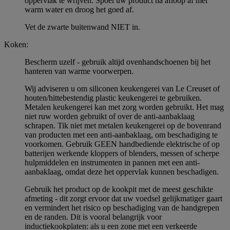
oppervlak te wrijven. Spoel uw product na afloop af met
warm water en droog het goed af.
Vet de zwarte buitenwand NIET in.
Koken:
Bescherm uzelf - gebruik altijd ovenhandschoenen bij het
hanteren van warme voorwerpen.
Wij adviseren u om siliconen keukengerei van Le Creuset of
houten/hittebestendig plastic keukengerei te gebruiken.
Metalen keukengerei kan met zorg worden gebruikt. Het mag
niet ruw worden gebruikt of over de anti-aanbaklaag
schrapen. Tik niet met metalen keukengerei op de bovenrand
van producten met een anti-aanbaklaag, om beschadiging te
voorkomen. Gebruik GEEN handbediende elektrische of op
batterijen werkende kloppers of blenders, messen of scherpe
hulpmiddelen en instrumenten in pannen met een anti-
aanbaklaag, omdat deze het oppervlak kunnen beschadigen.
Gebruik het product op de kookpit met de meest geschikte
afmeting - dit zorgt ervoor dat uw voedsel gelijkmatiger gaart
en vermindert het risico op beschadiging van de handgrepen
en de randen. Dit is vooral belangrijk voor
inductiekookplaten: als u een zone met een verkeerde