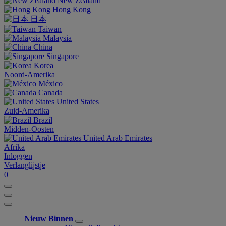
New Zealand
Hong Kong
日本
Taiwan
Malaysia
China
Singapore
Korea
Noord-Amerika
México
Canada
United States
Zuid-Amerika
Brazil
Midden-Oosten
United Arab Emirates
Afrika
Inloggen
Verlanglijstje
0
Nieuw Binnen