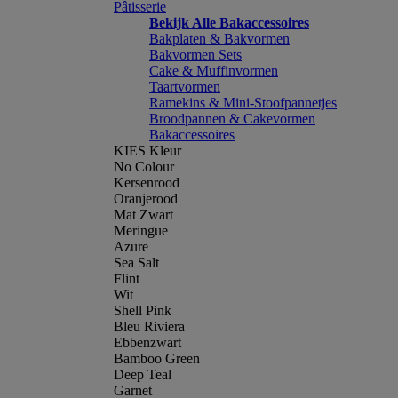
Pâtisserie
Bekijk Alle Bakaccessoires
Bakplaten & Bakvormen
Bakvormen Sets
Cake & Muffinvormen
Taartvormen
Ramekins & Mini-Stoofpannetjes
Broodpannen & Cakevormen
Bakaccessoires
KIES Kleur
No Colour
Kersenrood
Oranjerood
Mat Zwart
Meringue
Azure
Sea Salt
Flint
Wit
Shell Pink
Bleu Riviera
Ebbenzwart
Bamboo Green
Deep Teal
Garnet