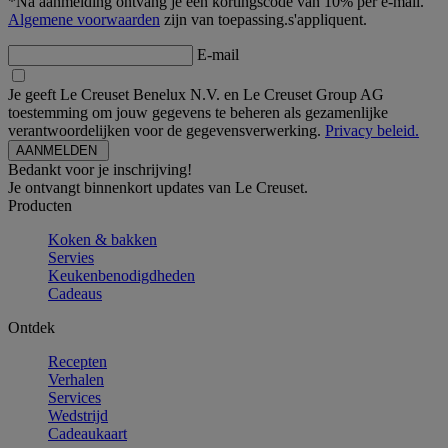
*Na aanmelding ontvang je een kortingscode van 10% per e-mail.
Algemene voorwaarden
zijn van toepassing.s'appliquent.
E-mail
Je geeft Le Creuset Benelux N.V. en Le Creuset Group AG
toestemming om jouw gegevens te beheren als gezamenlijke
verantwoordelijken voor de gegevensverwerking.
Privacy beleid.
Bedankt voor je inschrijving!
Je ontvangt binnenkort updates van Le Creuset.
Producten
Koken & bakken
Servies
Keukenbenodigdheden
Cadeaus
Ontdek
Recepten
Verhalen
Services
Wedstrijd
Cadeaukaart