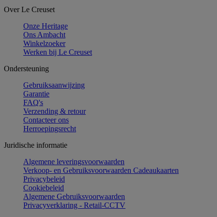
Over Le Creuset
Onze Heritage
Ons Ambacht
Winkelzoeker
Werken bij Le Creuset
Ondersteuning
Gebruiksaanwijzing
Garantie
FAQ's
Verzending & retour
Contacteer ons
Herroepingsrecht
Juridische informatie
Algemene leveringsvoorwaarden
Verkoop- en Gebruiksvoorwaarden Cadeaukaarten
Privacybeleid
Cookiebeleid
Algemene Gebruiksvoorwaarden
Privacyverklaring - Retail-CCTV