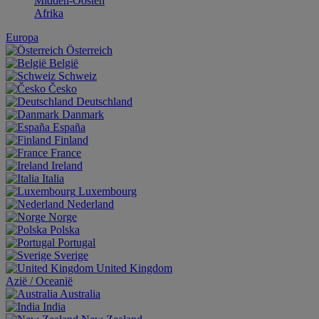
Midden-Oosten
Afrika
Europa
Österreich
België
Schweiz
Česko
Deutschland
Danmark
España
Finland
France
Ireland
Italia
Luxembourg
Nederland
Norge
Polska
Portugal
Sverige
United Kingdom
Aziё / Oceaniё
Australia
India