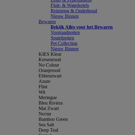
Fluit- & Waterketels
Reiniging & Onderhoud
Nieuw Binnen
Bewaren
Bekijk Alles voor het Bewaren
Voorraadpotten
Spatelpotten
Pet Collection
Nieuw Binnen
KIES Kleur
Kersenrood
No Colour
Oranjerood
Ebbenzwart
Azure
Flint
Wit
Meringue
Bleu Riviera
Mat Zwart
Nectar
Bamboo Green
Sea Salt
Deep Teal