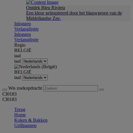
Ontdek Bleu Riviera
Een kleur geïnspireerd door het blauwgroen van de
Middellandse Zee.
Inloggen
Verlanglijstje
Inloggen
Verlanglijstje
Regio
BELGIË
taal
taal
BELGIË
taal
Wis zoekopdracht
CI0183
CI0183
Terug
Home
Koken & Bakken
Grillpannen