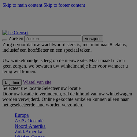
Skip to main content
Skip to footer content
Zomerse buitenmomenten met de BBQ Outdoor Collectie &
Thyme -
Shop Nu
De essentials van Le Creuset -
Ontdek Nu
Nieuwsbrieven: Registreer en bespaar 10%! -
Schrijf je nu in
Zoeken
Verwijder
Zorg ervoor dat uw wachtwoord sterk is, met minimaal 8 tekens,
inclusief een hoofdletter en een speciaal teken.
Uw winkelmandje is leeg op de nieuwe site. Maar maakt u zich
geen zorgen, we bewaren uw winkelmandje hier voor wanneer u
terug wilt komen.
Wissel van site
Blijf hier
Selecteer uw locatie
Selecteer uw locatie
Door uw locatie te veranderen, zal de inhoud van uw winkelwagen
worden verwijderd. Online gekochte artikelen kunnen alleen naar
het geselecteerde land worden verzonden.
Europa
Aziё / Oceaniё
Noord-Amerika
Zuid-Amerika