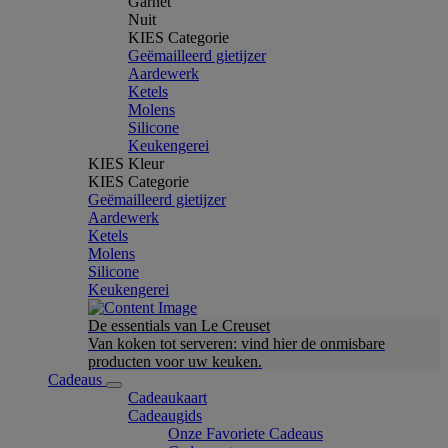
Garnet
Nuit
KIES Categorie
Geëmailleerd gietijzer
Aardewerk
Ketels
Molens
Silicone
Keukengerei
KIES Kleur
KIES Categorie
Geëmailleerd gietijzer
Aardewerk
Ketels
Molens
Silicone
Keukengerei
De essentials van Le Creuset
Van koken tot serveren: vind hier de onmisbare
producten voor uw keuken.
Cadeaus
Cadeaukaart
Cadeaugids
Onze Favoriete Cadeaus