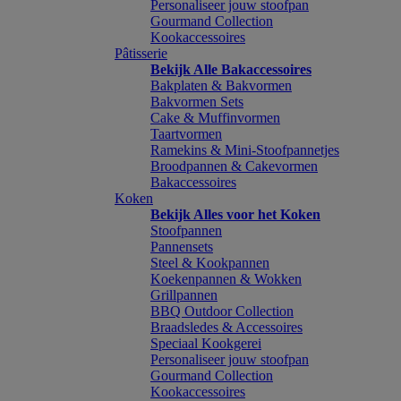
Personaliseer jouw stoofpan
Gourmand Collection
Kookaccessoires
Pâtisserie
Bekijk Alle Bakaccessoires
Bakplaten & Bakvormen
Bakvormen Sets
Cake & Muffinvormen
Taartvormen
Ramekins & Mini-Stoofpannetjes
Broodpannen & Cakevormen
Bakaccessoires
Koken
Bekijk Alles voor het Koken
Stoofpannen
Pannensets
Steel & Kookpannen
Koekenpannen & Wokken
Grillpannen
BBQ Outdoor Collection
Braadsledes & Accessoires
Speciaal Kookgerei
Personaliseer jouw stoofpan
Gourmand Collection
Kookaccessoires