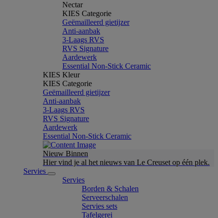
Nectar
KIES Categorie
Geëmailleerd gietijzer
Anti-aanbak
3-Laags RVS
RVS Signature
Aardewerk
Essential Non-Stick Ceramic
KIES Kleur
KIES Categorie
Geëmailleerd gietijzer
Anti-aanbak
3-Laags RVS
RVS Signature
Aardewerk
Essential Non-Stick Ceramic
Nieuw Binnen
Hier vind je al het nieuws van Le Creuset op één plek.
Servies
Servies
Borden & Schalen
Serveerschalen
Servies sets
Tafelgerei