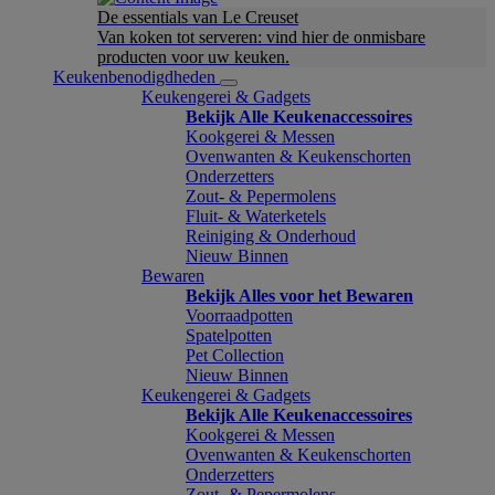
De essentials van Le Creuset
Van koken tot serveren: vind hier de onmisbare
producten voor uw keuken.
Keukenbenodigdheden
Keukengerei & Gadgets
Bekijk Alle Keukenaccessoires
Kookgerei & Messen
Ovenwanten & Keukenschorten
Onderzetters
Zout- & Pepermolens
Fluit- & Waterketels
Reiniging & Onderhoud
Nieuw Binnen
Bewaren
Bekijk Alles voor het Bewaren
Voorraadpotten
Spatelpotten
Pet Collection
Nieuw Binnen
Keukengerei & Gadgets
Bekijk Alle Keukenaccessoires
Kookgerei & Messen
Ovenwanten & Keukenschorten
Onderzetters
Zout- & Pepermolens