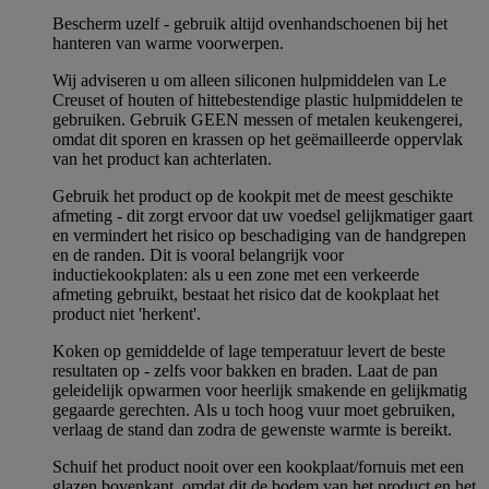
Bescherm uzelf - gebruik altijd ovenhandschoenen bij het
hanteren van warme voorwerpen.
Wij adviseren u om alleen siliconen hulpmiddelen van Le
Creuset of houten of hittebestendige plastic hulpmiddelen te
gebruiken. Gebruik GEEN messen of metalen keukengerei,
omdat dit sporen en krassen op het geëmailleerde oppervlak
van het product kan achterlaten.
Gebruik het product op de kookpit met de meest geschikte
afmeting - dit zorgt ervoor dat uw voedsel gelijkmatiger gaart
en vermindert het risico op beschadiging van de handgrepen
en de randen. Dit is vooral belangrijk voor
inductiekookplaten: als u een zone met een verkeerde
afmeting gebruikt, bestaat het risico dat de kookplaat het
product niet 'herkent'.
Koken op gemiddelde of lage temperatuur levert de beste
resultaten op - zelfs voor bakken en braden. Laat de pan
geleidelijk opwarmen voor heerlijk smakende en gelijkmatig
gegaarde gerechten. Als u toch hoog vuur moet gebruiken,
verlaag de stand dan zodra de gewenste warmte is bereikt.
Schuif het product nooit over een kookplaat/fornuis met een
glazen bovenkant, omdat dit de bodem van het product en het