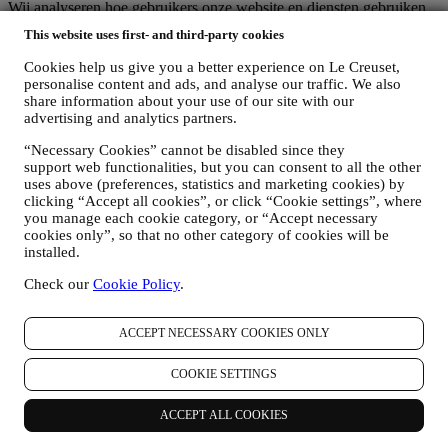
Wij analyseren hoe gebruikers onze website en diensten gebruiken
om de dingen makkelijker en interessanter te maken.
This website uses first- and third-party cookies
Wij gebruiken gegevens om van het koken met Le Creuset een
betere ervaring te maken en om u te informeren over nieuws en
Cookies help us give you a better experience on Le Creuset,
aanbiedingen
personalise content and ads, and analyse our traffic. We also
Als u beslist om deel uit te maken van ons klantenbestand en de Le
share information about your use of our site with our
Creuset-nieuwsbrief te ontvangen, sturen wij u speciale,
advertising and analytics partners.
gepersonaliseerde inhoud en informeren wij u wanneer er nieuwe
“Necessary Cookies” cannot be disabled since they
producten worden gelanceerd, wanneer er exclusieve aanbiedingen,
support web functionalities, but you can consent to all the other
showcooking- of komende evenementen zijn, of wanneer er speciale
uses above (preferences, statistics and marketing cookies) by
promoties voor u zijn.
clicking “Accept all cookies”, or click “Cookie settings”, where
Afmelden:
you manage each cookie category, or “Accept necessary
U kunt het ontvangen van onze marketingcommunicatie op elk
cookies only”, so that no other category of cookies will be
moment kosteloos stopzetten via de methoden die bij de
installed.
communicatie worden weergegeven (bijvoorbeeld om u af te
melden voor de nieuwsbrief kunt u klikken op de afmeldlink
Check our
Cookie Policy
.
onderaan elke e-mail). Als u een van onze marketingactiviteiten wilt
stopzetten, kunt u in ieder geval een e-mail sturen naar
.
Uw
afmelding zal zo snel mogelijk worden verwerkt, maar in sommige
ACCEPT NECESSARY COOKIES ONLY
omstandigheden kunt u nog enkele berichten ontvangen totdat de
afmelding volledig is verwerkt.
COOKIE SETTINGS
Uw gegevens zijn onder uw controle
Vergeet niet dat u de controle hebt over uw gegevens en dat u uw
ACCEPT ALL COOKIES
voorkeuren te allen tijde kunt beheren. U kunt erop rekenen dat wij
uw gegevens nooit zonder uw toestemming aan derden zullen