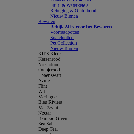
Fluit- & Waterketels
Reiniging & Onderhoud
Nieuw Binnen
Bewaren
Bekijk Alles voor het Bewaren
Voorraadpotten
Spatelpotten
Pet Collection
Nieuw Binnen
KIES Kleur
Kersenrood
No Colour
Oranjerood
Ebbenzwart
Azure
Flint
Wit
Meringue
Bleu Riviera
Mat Zwart
Nectar
Bamboo Green
Sea Salt
Deep Teal