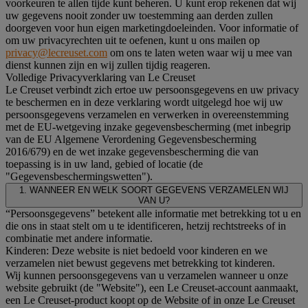
voorkeuren te allen tijde kunt beheren. U kunt erop rekenen dat wij
uw gegevens nooit zonder uw toestemming aan derden zullen
doorgeven voor hun eigen marketingdoeleinden. Voor informatie of
om uw privacyrechten uit te oefenen, kunt u ons mailen op
privacy@lecreuset.com
om ons te laten weten waar wij u mee van
dienst kunnen zijn en wij zullen tijdig reageren.
Volledige Privacyverklaring van Le Creuset
Le Creuset verbindt zich ertoe uw persoonsgegevens en uw privacy
te beschermen en in deze verklaring wordt uitgelegd hoe wij uw
persoonsgegevens verzamelen en verwerken in overeenstemming
met de EU-wetgeving inzake gegevensbescherming (met inbegrip
van de EU Algemene Verordening Gegevensbescherming
2016/679) en de wet inzake gegevensbescherming die van
toepassing is in uw land, gebied of locatie (de
"Gegevensbeschermingswetten").
1. WANNEER EN WELK SOORT GEGEVENS VERZAMELEN WIJ
VAN U?
“Persoonsgegevens” betekent alle informatie met betrekking tot u en
die ons in staat stelt om u te identificeren, hetzij rechtstreeks of in
combinatie met andere informatie.
Kinderen: Deze website is niet bedoeld voor kinderen en we
verzamelen niet bewust gegevens met betrekking tot kinderen.
Wij kunnen persoonsgegevens van u verzamelen wanneer u onze
website gebruikt (de "Website"), een Le Creuset-account aanmaakt,
een Le Creuset-product koopt op de Website of in onze Le Creuset