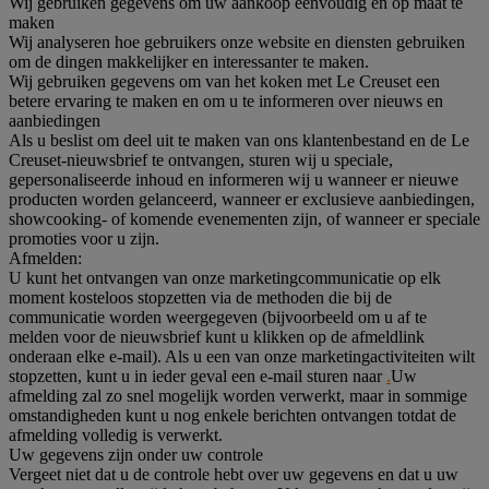
Wij gebruiken gegevens om uw aankoop eenvoudig en op maat te
maken
Wij analyseren hoe gebruikers onze website en diensten gebruiken
om de dingen makkelijker en interessanter te maken.
Wij gebruiken gegevens om van het koken met Le Creuset een
betere ervaring te maken en om u te informeren over nieuws en
aanbiedingen
Als u beslist om deel uit te maken van ons klantenbestand en de Le
Creuset-nieuwsbrief te ontvangen, sturen wij u speciale,
gepersonaliseerde inhoud en informeren wij u wanneer er nieuwe
producten worden gelanceerd, wanneer er exclusieve aanbiedingen,
showcooking- of komende evenementen zijn, of wanneer er speciale
promoties voor u zijn.
Afmelden:
U kunt het ontvangen van onze marketingcommunicatie op elk
moment kosteloos stopzetten via de methoden die bij de
communicatie worden weergegeven (bijvoorbeeld om u af te
melden voor de nieuwsbrief kunt u klikken op de afmeldlink
onderaan elke e-mail). Als u een van onze marketingactiviteiten wilt
stopzetten, kunt u in ieder geval een e-mail sturen naar
.
Uw
afmelding zal zo snel mogelijk worden verwerkt, maar in sommige
omstandigheden kunt u nog enkele berichten ontvangen totdat de
afmelding volledig is verwerkt.
Uw gegevens zijn onder uw controle
Vergeet niet dat u de controle hebt over uw gegevens en dat u uw