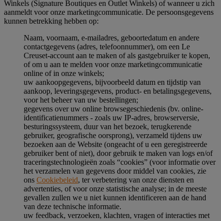
Winkels (Signature Boutiques en Outlet Winkels) of wanneer u zich
aanmeldt voor onze marketingcommunicatie. De persoonsgegevens
kunnen betrekking hebben op:
Naam, voornaam, e-mailadres, geboortedatum en andere
contactgegevens (adres, telefoonnummer), om een Le
Creuset-account aan te maken of als gastgebruiker te kopen,
of om u aan te melden voor onze marketingcommunicatie
online of in onze winkels;
uw aankoopgegevens, bijvoorbeeld datum en tijdstip van
aankoop, leveringsgegevens, product- en betalingsgegevens,
voor het beheer van uw bestellingen;
gegevens over uw online browsegeschiedenis (bv. online-
identificatienummers - zoals uw IP-adres, browserversie,
besturingssysteem, duur van het bezoek, terugkerende
gebruiker, geografische oorsprong), verzameld tijdens uw
bezoeken aan de Website (ongeacht of u een geregistreerde
gebruiker bent of niet), door gebruik te maken van logs en/of
traceringstechnologieën zoals “cookies” (voor informatie over
het verzamelen van gegevens door middel van cookies, zie
ons
Cookiebeleid
, ter verbetering van onze diensten en
advertenties, of voor onze statistische analyse; in de meeste
gevallen zullen we u niet kunnen identificeren aan de hand
van deze technische informatie.
uw feedback, verzoeken, klachten, vragen of interacties met