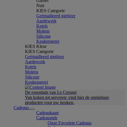
Garnet
Nuit
KIES Categorie
Geëmailleerd gietijzer
Aardewerk
Ketels
Molens
Silicone
Keukengerei
KIES Kleur
KIES Categorie
Geëmailleerd gietijzer
Aardewerk
Ketels
Molens
Silicone
Keukengerei
De essentials van Le Creuset
Van koken tot serveren: vind hier de onmisbare
producten voor uw keuken.
Cadeaus
Cadeaukaart
Cadeaugids
Onze Favoriete Cadeaus