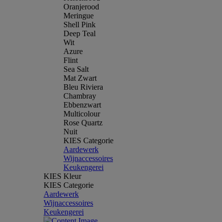
Oranjerood
Meringue
Shell Pink
Deep Teal
Wit
Azure
Flint
Sea Salt
Mat Zwart
Bleu Riviera
Chambray
Ebbenzwart
Multicolour
Rose Quartz
Nuit
KIES Categorie
Aardewerk
Wijnaccessoires
Keukengerei
KIES Kleur
KIES Categorie
Aardewerk
Wijnaccessoires
Keukengerei