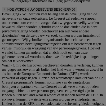
zal dergelijke informatie na 1 (één) jaar vverwijderen.
4. HOE WORDEN UW GEGEVENS BESCHERMD?
Beveiliging
- Wij hechten veel belang aan de beveiliging van de
gegevens van onze gebruikers. Le Creuset zal redelijke stappen
ondernemen om ervoor te zorgen dat uw gegevens veilig worden
bewaard, alleen worden gebruikt voor de doeleinden die in deze
privacyverklaring worden beschreven (en niet voor andere
doeleinden), en dat ze op uw verzoek kunnen worden ingezien of
gecorrigeerd. Wij gebruiken organisatorische, technische en
administratieve beveiligingsmaatregelen om u te beschermen tegen
verlies, misbruik en wijziging van uw persoonsgegevens. Hoewel
we niet kunnen garanderen dat er zich nooit een van deze
gebeurtenissen zal voordoen, doen we alle redelijke inspanningen
om dat te voorkomen.
Waar
- Om u de hierboven beschreven diensten te verlenen, kunnen
uw gegevens zowel in als buiten het land waar u woont en zowel in
als buiten de Europese Economische Ruimte (EER) worden
verwerkt of opgeslagen. Gezien het wereldwijde karakter van de Le
Creuset programma's, kunnen sommige van de aangesloten
bedrijven en partners van Le Creuset die als verwerkers optreden,
toegang hebben tot uw persoonsgegevens en gevestigd zijn in
landen buiten het land waar u woont of in landen buiten de EER. In
elk geval kunnen uw gegevens alleen worden overgedragen aan
landen buiten de EER die een adequate bescherming bieden volgens