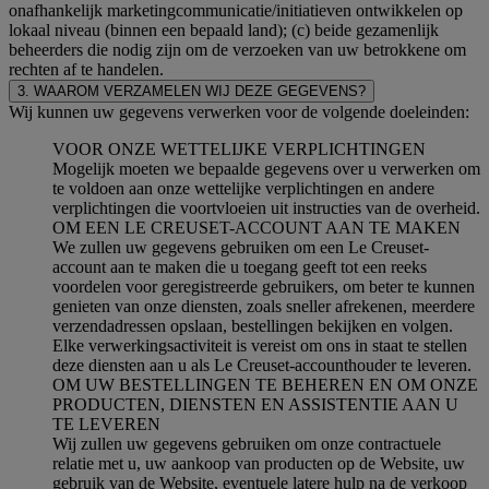
onafhankelijk marketingcommunicatie/initiatieven ontwikkelen op
lokaal niveau (binnen een bepaald land); (c) beide gezamenlijk
beheerders die nodig zijn om de verzoeken van uw betrokkene om
rechten af te handelen.
3. WAAROM VERZAMELEN WIJ DEZE GEGEVENS?
Wij kunnen uw gegevens verwerken voor de volgende doeleinden:
VOOR ONZE WETTELIJKE VERPLICHTINGEN
Mogelijk moeten we bepaalde gegevens over u verwerken om
te voldoen aan onze wettelijke verplichtingen en andere
verplichtingen die voortvloeien uit instructies van de overheid.
OM EEN LE CREUSET-ACCOUNT AAN TE MAKEN
We zullen uw gegevens gebruiken om een Le Creuset-
account aan te maken die u toegang geeft tot een reeks
voordelen voor geregistreerde gebruikers, om beter te kunnen
genieten van onze diensten, zoals sneller afrekenen, meerdere
verzendadressen opslaan, bestellingen bekijken en volgen.
Elke verwerkingsactiviteit is vereist om ons in staat te stellen
deze diensten aan u als Le Creuset-accounthouder te leveren.
OM UW BESTELLINGEN TE BEHEREN EN OM ONZE
PRODUCTEN, DIENSTEN EN ASSISTENTIE AAN U
TE LEVEREN
Wij zullen uw gegevens gebruiken om onze contractuele
relatie met u, uw aankoop van producten op de Website, uw
gebruik van de Website, eventuele latere hulp na de verkoop