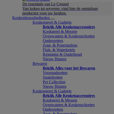
De essentials van Le Creuset
Van koken tot serveren: vind hier de onmisbare
producten voor uw keuken.
Keukenbenodigdheden
Keukengerei & Gadgets
Bekijk Alle Keukenaccessoires
Kookgerei & Messen
Ovenwanten & Keukenschorten
Onderzetters
Zout- & Pepermolens
Fluit- & Waterketels
Reiniging & Onderhoud
Nieuw Binnen
Bewaren
Bekijk Alles voor het Bewaren
Voorraadpotten
Spatelpotten
Pet Collection
Nieuw Binnen
Keukengerei & Gadgets
Bekijk Alle Keukenaccessoires
Kookgerei & Messen
Ovenwanten & Keukenschorten
Onderzetters
Zout- & Pepermolens