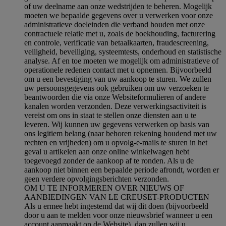
of uw deelname aan onze wedstrijden te beheren. Mogelijk
moeten we bepaalde gegevens over u verwerken voor onze
administratieve doeleinden die verband houden met onze
contractuele relatie met u, zoals de boekhouding, facturering
en controle, verificatie van betaalkaarten, fraudescreening,
veiligheid, beveiliging, systeemtests, onderhoud en statistische
analyse. Af en toe moeten we mogelijk om administratieve of
operationele redenen contact met u opnemen. Bijvoorbeeld
om u een bevestiging van uw aankoop te sturen. We zullen
uw persoonsgegevens ook gebruiken om uw verzoeken te
beantwoorden die via onze Websiteformulieren of andere
kanalen worden verzonden. Deze verwerkingsactiviteit is
vereist om ons in staat te stellen onze diensten aan u te
leveren. Wij kunnen uw gegevens verwerken op basis van
ons legitiem belang (naar behoren rekening houdend met uw
rechten en vrijheden) om u opvolg-e-mails te sturen in het
geval u artikelen aan onze online winkelwagen hebt
toegevoegd zonder de aankoop af te ronden. Als u de
aankoop niet binnen een bepaalde periode afrondt, worden er
geen verdere opvolgingsberichten verzonden.
OM U TE INFORMEREN OVER NIEUWS OF
AANBIEDINGEN VAN LE CREUSET-PRODUCTEN
Als u ermee hebt ingestemd dat wij dit doen (bijvoorbeeld
door u aan te melden voor onze nieuwsbrief wanneer u een
account aanmaakt op de Website), dan zullen wij u