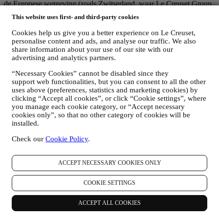
de Europese wetgeving (zoals Zwitserland, waar Le Creuset Group
AG is gevestigd) of, indien dit niet het geval is, onder specifieke
This website uses first- and third-party cookies
contractuele regelingen om de naleving van de Europese regels en
normen voor de bescherming van persoonsgegevens te waarborgen
Cookies help us give you a better experience on Le Creuset,
(wij gebruiken bijvoorbeeld de modelclausules van de Europese
personalise content and ads, and analyse our traffic. We also
Commissie voor onze contracten voor gegevensverwerking).
share information about your use of our site with our
Wanneer uw persoonsgegevens naar andere landen dan het land
advertising and analytics partners.
waar u woont of naar landen buiten de EER worden verzonden,
“Necessary Cookies” cannot be disabled since they
worden uw gegevens in ieder geval beschermd door adequate
support web functionalities, but you can consent to all the other
veiligheidssystemen, die voortdurend worden bijgewerkt en
uses above (preferences, statistics and marketing cookies) by
onderhouden in overeenstemming met de wetgeving inzake
clicking “Accept all cookies”, or click “Cookie settings”, where
gegevensbescherming.
you manage each cookie category, or “Accept necessary
5. HOELANG BEWAREN WIJ UW GEGEVENS?
cookies only”, so that no other category of cookies will be
Wij bewaren uw persoonlijke gegevens zolang wij ze nodig hebben
installed.
voor de doeleinden waarvoor ze zijn verzameld, waarna ze worden
vernietigd of onbruikbaar worden gemaakt. Het kan bijvoorbeeld
Check our
Cookie Policy
.
voorkomen dat wij gegevens over uw aankoop moeten bewaren om
te voldoen aan onze wettelijke verplichtingen of om geschillen op te
lossen. Uw Le Creuset-account wordt live gehouden totdat u ons
ACCEPT NECESSARY COOKIES ONLY
vraagt om deze te annuleren. Wij bewaren uw gegevens om u
nieuwsbrieven, marketingcommunicatie en gepersonaliseerde
COOKIE SETTINGS
inhoud te bieden zolang u daarmee instemt. Uw persoonsgegevens
die voor marketingdoeleinden worden verzameld, worden
ACCEPT ALL COOKIES
regelmatig gecontroleerd om na te gaan of u nog steeds
geïnteresseerd bent in het ontvangen van onze