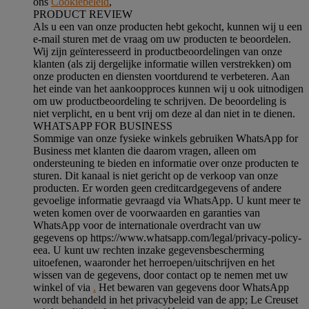
ons
Cookiebeleid
,
PRODUCT REVIEW
Als u een van onze producten hebt gekocht, kunnen wij u een
e-mail sturen met de vraag om uw producten te beoordelen.
Wij zijn geïnteresseerd in productbeoordelingen van onze
klanten (als zij dergelijke informatie willen verstrekken) om
onze producten en diensten voortdurend te verbeteren. Aan
het einde van het aankoopproces kunnen wij u ook uitnodigen
om uw productbeoordeling te schrijven. De beoordeling is
niet verplicht, en u bent vrij om deze al dan niet in te dienen.
WHATSAPP FOR BUSINESS
Sommige van onze fysieke winkels gebruiken WhatsApp for
Business met klanten die daarom vragen, alleen om
ondersteuning te bieden en informatie over onze producten te
sturen. Dit kanaal is niet gericht op de verkoop van onze
producten. Er worden geen creditcardgegevens of andere
gevoelige informatie gevraagd via WhatsApp. U kunt meer te
weten komen over de voorwaarden en garanties van
WhatsApp voor de internationale overdracht van uw
gegevens op https://www.whatsapp.com/legal/privacy-policy-
eea. U kunt uw rechten inzake gegevensbescherming
uitoefenen, waaronder het herroepen/uitschrijven en het
wissen van de gegevens, door contact op te nemen met uw
winkel of via
.
Het bewaren van gegevens door WhatsApp
wordt behandeld in het privacybeleid van de app; Le Creuset