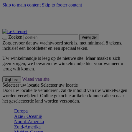
Skip to main content
Skip to footer content
Zomerse buitenmomenten met de BBQ Outdoor Collectie &
Thyme -
Shop Nu
De essentials van Le Creuset -
Ontdek Nu
Nieuwsbrieven: Registreer en bespaar 10%! -
Schrijf je nu in
Zoeken
Verwijder
Zorg ervoor dat uw wachtwoord sterk is, met minimaal 8 tekens,
inclusief een hoofdletter en een speciaal teken.
Uw winkelmandje is leeg op de nieuwe site. Maar maakt u zich
geen zorgen, we bewaren uw winkelmandje hier voor wanneer u
terug wilt komen.
Wissel van site
Blijf hier
Selecteer uw locatie
Selecteer uw locatie
Door uw locatie te veranderen, zal de inhoud van uw winkelwagen
worden verwijderd. Online gekochte artikelen kunnen alleen naar
het geselecteerde land worden verzonden.
Europa
Aziё / Oceaniё
Noord-Amerika
Zuid-Amerika