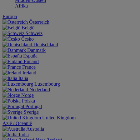
Midden-Oosten
Afrika
Europa
Österreich
België
Schweiz
Česko
Deutschland
Danmark
España
Finland
France
Ireland
Italia
Luxembourg
Nederland
Norge
Polska
Portugal
Sverige
United Kingdom
Aziё / Oceaniё
Australia
India