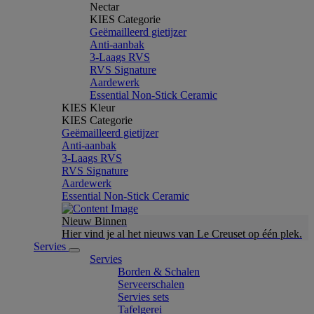
Nectar
KIES Categorie
Geëmailleerd gietijzer
Anti-aanbak
3-Laags RVS
RVS Signature
Aardewerk
Essential Non-Stick Ceramic
KIES Kleur
KIES Categorie
Geëmailleerd gietijzer
Anti-aanbak
3-Laags RVS
RVS Signature
Aardewerk
Essential Non-Stick Ceramic
Nieuw Binnen
Hier vind je al het nieuws van Le Creuset op één plek.
Servies
Servies
Borden & Schalen
Serveerschalen
Servies sets
Tafelgerei