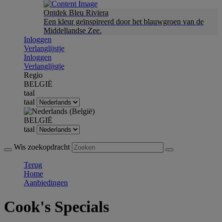
Ontdek Bleu Riviera
Een kleur geïnspireerd door het blauwgroen van de
Middellandse Zee.
Inloggen
Verlanglijstje
Inloggen
Verlanglijstje
Regio
BELGIË
taal
taal
BELGIË
taal
Wis zoekopdracht
Terug
Home
Aanbiedingen
Cook's Specials