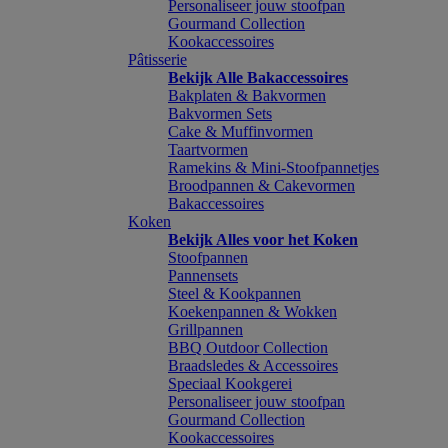
Personaliseer jouw stoofpan
Gourmand Collection
Kookaccessoires
Pâtisserie
Bekijk Alle Bakaccessoires
Bakplaten & Bakvormen
Bakvormen Sets
Cake & Muffinvormen
Taartvormen
Ramekins & Mini-Stoofpannetjes
Broodpannen & Cakevormen
Bakaccessoires
Koken
Bekijk Alles voor het Koken
Stoofpannen
Pannensets
Steel & Kookpannen
Koekenpannen & Wokken
Grillpannen
BBQ Outdoor Collection
Braadsledes & Accessoires
Speciaal Kookgerei
Personaliseer jouw stoofpan
Gourmand Collection
Kookaccessoires