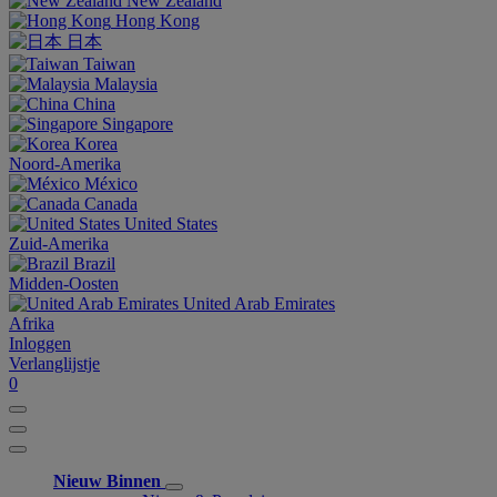
New Zealand
Hong Kong
日本
Taiwan
Malaysia
China
Singapore
Korea
Noord-Amerika
México
Canada
United States
Zuid-Amerika
Brazil
Midden-Oosten
United Arab Emirates
Afrika
Inloggen
Verlanglijstje
0
Nieuw Binnen