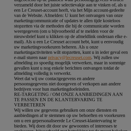
verzameld door het juiste selectievakje aan te vinken of, als u
een Le Creuset-account heeft, via het Mijn account-gedeelte
van de Website.
Afmelden
: U kunt het ontvangen van onze
marketingcommunicatie of updates te allen tijde kosteloos
stopzetten via de methoden die bij de communicatie worden
weergegeven (om u bijvoorbeeld af te melden voor de
nieuwsbrief kunt u klikken op de afmeldlink onderaan elke e-
mail). Als u een Le Creuset account hebt, kunt u eenvoudig
uw marketingvoorkeuren beheren. Als u onze
marketingactiviteiten wilt stopzetten, kunt u in ieder geval een
e-mail sturen naar
privacy@lecreuset.com
. Wij zullen uw
afmelding zo spoedig mogelijk verwerken, maar in sommige
gevallen kunt u nog enkele berichten ontvangen totdat de
afmelding volledig is verwerkt.
Weet dat wij uw contactgegevens en andere
persoonsgegevens niet doorgeven of verkopen aan andere
bedrijven voor hun marketingdoeleinden.
RE-TARGETING / OM ONZE AANBIEDINGEN AAN
TE PASSEN EN DE KLANTERVARING TE
VERBETEREN
Wij willen uw gegevens gebruiken om onze diensten en
aanbiedingen af te stemmen op uw behoeften en voorkeuren
om u een gepersonaliseerde Le Creuset-klantervaring te
bieden. Wij doen dit door uw gewoontes of interesses te