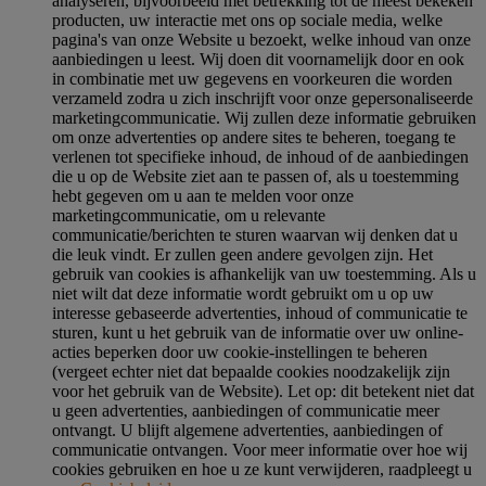
analyseren, bijvoorbeeld met betrekking tot de meest bekeken
producten, uw interactie met ons op sociale media, welke
pagina's van onze Website u bezoekt, welke inhoud van onze
aanbiedingen u leest. Wij doen dit voornamelijk door en ook
in combinatie met uw gegevens en voorkeuren die worden
verzameld zodra u zich inschrijft voor onze gepersonaliseerde
marketingcommunicatie. Wij zullen deze informatie gebruiken
om onze advertenties op andere sites te beheren, toegang te
verlenen tot specifieke inhoud, de inhoud of de aanbiedingen
die u op de Website ziet aan te passen of, als u toestemming
hebt gegeven om u aan te melden voor onze
marketingcommunicatie, om u relevante
communicatie/berichten te sturen waarvan wij denken dat u
die leuk vindt. Er zullen geen andere gevolgen zijn. Het
gebruik van cookies is afhankelijk van uw toestemming. Als u
niet wilt dat deze informatie wordt gebruikt om u op uw
interesse gebaseerde advertenties, inhoud of communicatie te
sturen, kunt u het gebruik van de informatie over uw online-
acties beperken door uw cookie-instellingen te beheren
(vergeet echter niet dat bepaalde cookies noodzakelijk zijn
voor het gebruik van de Website). Let op: dit betekent niet dat
u geen advertenties, aanbiedingen of communicatie meer
ontvangt. U blijft algemene advertenties, aanbiedingen of
communicatie ontvangen. Voor meer informatie over hoe wij
cookies gebruiken en hoe u ze kunt verwijderen, raadpleegt u