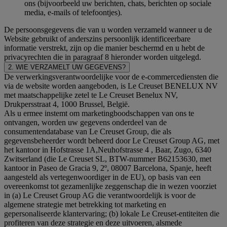
ons (bijvoorbeeld uw berichten, chats, berichten op sociale
media, e-mails of telefoontjes).
De persoonsgegevens die van u worden verzameld wanneer u de
Website gebruikt of anderszins persoonlijk identificeerbare
informatie verstrekt, zijn op die manier beschermd en u hebt de
privacyrechten die in paragraaf 8 hieronder worden uitgelegd.
2. WIE VERZAMELT UW GEGEVENS?
De verwerkingsverantwoordelijke voor de e-commercediensten die
via de website worden aangeboden, is Le Creuset BENELUX NV
met maatschappelijke zetel te Le Creuset Benelux NV,
Drukpersstraat 4, 1000 Brussel, België.
Als u ermee instemt om marketingboodschappen van ons te
ontvangen, worden uw gegevens onderdeel van de
consumentendatabase van Le Creuset Group, die als
gegevensbeheerder wordt beheerd door Le Creuset Group AG, met
het kantoor in Hofstrasse 1A,Neuhofstrasse 4 , Baar, Zugo, 6340
Zwitserland (die Le Creuset SL, BTW-nummer B62153630, met
kantoor in Paseo de Gracia 9, 2º, 08007 Barcelona, Spanje, heeft
aangesteld als vertegenwoordiger in de EU), op basis van een
overeenkomst tot gezamenlijke zeggenschap die in wezen voorziet
in (a) Le Creuset Group AG die verantwoordelijk is voor de
algemene strategie met betrekking tot marketing en
gepersonaliseerde klantervaring; (b) lokale Le Creuset-entiteiten die
profiteren van deze strategie en deze uitvoeren, alsmede