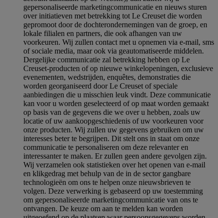
gepersonaliseerde marketingcommunicatie en nieuws sturen
over initiatieven met betrekking tot Le Creuset die worden
gepromoot door de dochterondernemingen van de groep, en
lokale filialen en partners, die ook afhangen van uw
voorkeuren. Wij zullen contact met u opnemen via e-mail, sms
of sociale media, maar ook via geautomatiseerde middelen.
Dergelijke communicatie zal betrekking hebben op Le
Creuset-producten of op nieuwe winkelopeningen, exclusieve
evenementen, wedstrijden, enquêtes, demonstraties die
worden georganiseerd door Le Creuset of speciale
aanbiedingen die u misschien leuk vindt. Deze communicatie
kan voor u worden geselecteerd of op maat worden gemaakt
op basis van de gegevens die we over u hebben, zoals uw
locatie of uw aankoopgeschiedenis of uw voorkeuren voor
onze producten. Wij zullen uw gegevens gebruiken om uw
interesses beter te begrijpen. Dit stelt ons in staat om onze
communicatie te personaliseren om deze relevanter en
interessanter te maken. Er zullen geen andere gevolgen zijn.
Wij verzamelen ook statistieken over het openen van e-mail
en klikgedrag met behulp van de in de sector gangbare
technologieën om ons te helpen onze nieuwsbrieven te
volgen. Deze verwerking is gebaseerd op uw toestemming
om gepersonaliseerde marketingcommunicatie van ons te
ontvangen. De keuze om aan te melden kan worden
uitgeoefend op de plaatsen waar persoonsgegevens worden