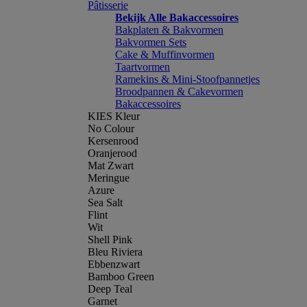
Pâtisserie
Bekijk Alle Bakaccessoires
Bakplaten & Bakvormen
Bakvormen Sets
Cake & Muffinvormen
Taartvormen
Ramekins & Mini-Stoofpannetjes
Broodpannen & Cakevormen
Bakaccessoires
KIES Kleur
No Colour
Kersenrood
Oranjerood
Mat Zwart
Meringue
Azure
Sea Salt
Flint
Wit
Shell Pink
Bleu Riviera
Ebbenzwart
Bamboo Green
Deep Teal
Garnet