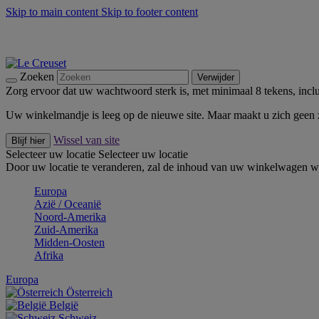
Skip to main content
Skip to footer content
Zomerse buitenmomenten met de BBQ Outdoor Collectie & Thy
De essentials van Le Creuset -
Ontdek Nu
Nieuwsbrieven: Registreer en bespaar 10%! -
Schrijf je nu in
Zoeken
Verwijder
Zorg ervoor dat uw wachtwoord sterk is, met minimaal 8 tekens, inclus
Uw winkelmandje is leeg op de nieuwe site. Maar maakt u zich geen
Wissel van site
Blijf hier
Selecteer uw locatie
Selecteer uw locatie
Door uw locatie te veranderen, zal de inhoud van uw winkelwagen wo
Europa
Aziё / Oceaniё
Noord-Amerika
Zuid-Amerika
Midden-Oosten
Afrika
Europa
Österreich
België
Schweiz