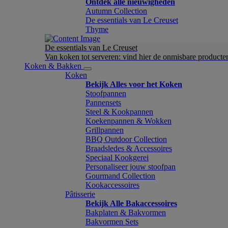
Ontdek alle nieuwigheden
Autumn Collection
De essentials van Le Creuset
Thyme
De essentials van Le Creuset
Van koken tot serveren: vind hier de onmisbare product
Koken & Bakken
Koken
Bekijk Alles voor het Koken
Stoofpannen
Pannensets
Steel & Kookpannen
Koekenpannen & Wokken
Grillpannen
BBQ Outdoor Collection
Braadsledes & Accessoires
Speciaal Kookgerei
Personaliseer jouw stoofpan
Gourmand Collection
Kookaccessoires
Pâtisserie
Bekijk Alle Bakaccessoires
Bakplaten & Bakvormen
Bakvormen Sets