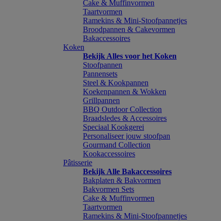
Cake & Muffinvormen
Taartvormen
Ramekins & Mini-Stoofpannetjes
Broodpannen & Cakevormen
Bakaccessoires
Koken
Bekijk Alles voor het Koken
Stoofpannen
Pannensets
Steel & Kookpannen
Koekenpannen & Wokken
Grillpannen
BBQ Outdoor Collection
Braadsledes & Accessoires
Speciaal Kookgerei
Personaliseer jouw stoofpan
Gourmand Collection
Kookaccessoires
Pâtisserie
Bekijk Alle Bakaccessoires
Bakplaten & Bakvormen
Bakvormen Sets
Cake & Muffinvormen
Taartvormen
Ramekins & Mini-Stoofpannetjes