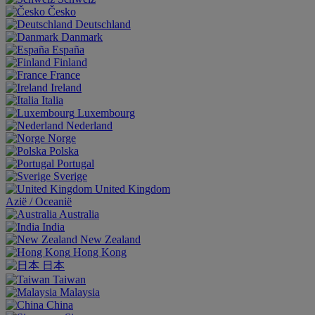
Česko
Deutschland
Danmark
España
Finland
France
Ireland
Italia
Luxembourg
Nederland
Norge
Polska
Portugal
Sverige
United Kingdom
Aziё / Oceaniё
Australia
India
New Zealand
Hong Kong
日本
Taiwan
Malaysia
China