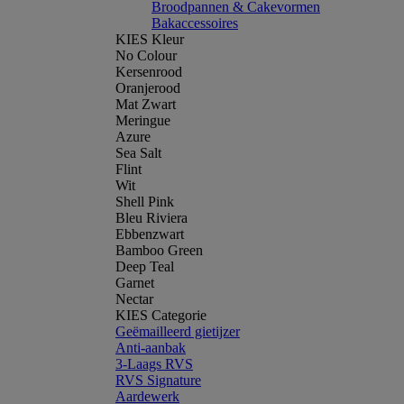
Broodpannen & Cakevormen
Bakaccessoires
KIES Kleur
No Colour
Kersenrood
Oranjerood
Mat Zwart
Meringue
Azure
Sea Salt
Flint
Wit
Shell Pink
Bleu Riviera
Ebbenzwart
Bamboo Green
Deep Teal
Garnet
Nectar
KIES Categorie
Geëmailleerd gietijzer
Anti-aanbak
3-Laags RVS
RVS Signature
Aardewerk