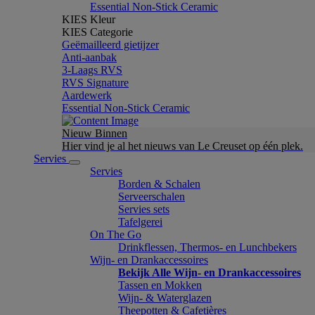
Essential Non-Stick Ceramic
KIES Kleur
KIES Categorie
Geëmailleerd gietijzer
Anti-aanbak
3-Laags RVS
RVS Signature
Aardewerk
Essential Non-Stick Ceramic
Nieuw Binnen
Hier vind je al het nieuws van Le Creuset op één plek.
Servies
Servies
Borden & Schalen
Serveerschalen
Servies sets
Tafelgerei
On The Go
Drinkflessen, Thermos- en Lunchbekers
Wijn- en Drankaccessoires
Bekijk Alle Wijn- en Drankaccessoires
Tassen en Mokken
Wijn- & Waterglazen
Theepotten & Cafetières