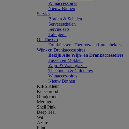
Wijnaccessoires
Nieuw Binnen
Servies
Borden & Schalen
Serveerschalen
Servies sets
Tafelgerei
On The Go
Drinkflessen, Thermos- en Lunchbekers
Wijn- en Drankaccessoires
Bekijk Alle Wijn- en Drankaccessoires
Tassen en Mokken
Wijn- & Waterglazen
Theepotten & Cafetières
Wijnaccessoires
Nieuw Binnen
KIES Kleur
Kersenrood
Oranjerood
Meringue
Shell Pink
Deep Teal
Wit
Azure
Flint