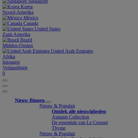
Singapore
Korea
Noord-Amerika
México
Canada
United States
Zuid-Amerika
Brazil
Midden-Oosten
United Arab Emirates
Afrika
Inloggen
Verlanglijstje
0
Nieuw Binnen
Nieuw & Populair
Ontdek alle nieuwigheden
Autumn Collection
De essentials van Le Creuset
Thyme
Nieuw & Populair