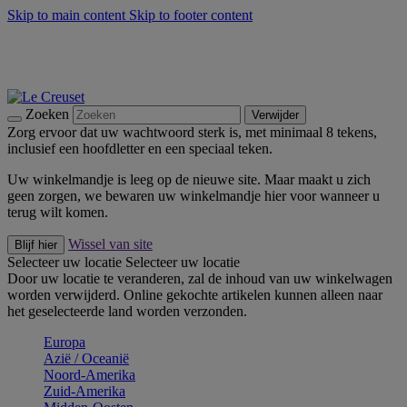
Skip to main content
Skip to footer content
Zomerse buitenmomenten met de BBQ Outdoor Collectie &
Thyme -
Shop Nu
De essentials van Le Creuset -
Ontdek Nu
Nieuwsbrieven: Registreer en bespaar 10%! -
Schrijf je nu in
Zoeken
Verwijder
Zorg ervoor dat uw wachtwoord sterk is, met minimaal 8 tekens,
inclusief een hoofdletter en een speciaal teken.
Uw winkelmandje is leeg op de nieuwe site. Maar maakt u zich
geen zorgen, we bewaren uw winkelmandje hier voor wanneer u
terug wilt komen.
Wissel van site
Blijf hier
Selecteer uw locatie
Selecteer uw locatie
Door uw locatie te veranderen, zal de inhoud van uw winkelwagen
worden verwijderd. Online gekochte artikelen kunnen alleen naar
het geselecteerde land worden verzonden.
Europa
Aziё / Oceaniё
Noord-Amerika
Zuid-Amerika