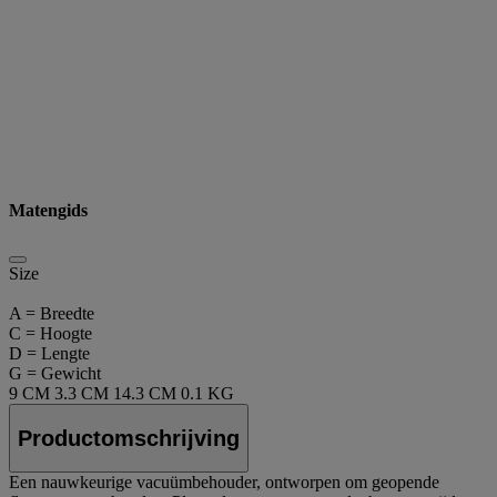
Matengids
Size
A = Breedte
C = Hoogte
D = Lengte
G = Gewicht
9 CM
3.3 CM
14.3 CM
0.1 KG
Productomschrijving
Een nauwkeurige vacuümbehouder, ontworpen om geopende