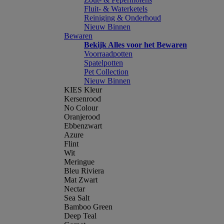
Fluit- & Waterketels
Reiniging & Onderhoud
Nieuw Binnen
Bewaren
Bekijk Alles voor het Bewaren
Voorraadpotten
Spatelpotten
Pet Collection
Nieuw Binnen
KIES Kleur
Kersenrood
No Colour
Oranjerood
Ebbenzwart
Azure
Flint
Wit
Meringue
Bleu Riviera
Mat Zwart
Nectar
Sea Salt
Bamboo Green
Deep Teal