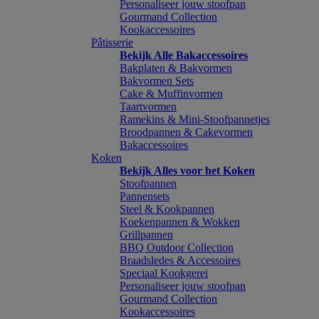
Personaliseer jouw stoofpan
Gourmand Collection
Kookaccessoires
Pâtisserie
Bekijk Alle Bakaccessoires
Bakplaten & Bakvormen
Bakvormen Sets
Cake & Muffinvormen
Taartvormen
Ramekins & Mini-Stoofpannetjes
Broodpannen & Cakevormen
Bakaccessoires
Koken
Bekijk Alles voor het Koken
Stoofpannen
Pannensets
Steel & Kookpannen
Koekenpannen & Wokken
Grillpannen
BBQ Outdoor Collection
Braadsledes & Accessoires
Speciaal Kookgerei
Personaliseer jouw stoofpan
Gourmand Collection
Kookaccessoires