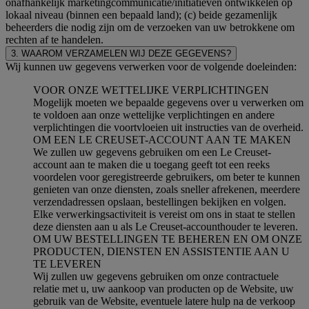
onafhankelijk marketingcommunicatie/initiatieven ontwikkelen op
lokaal niveau (binnen een bepaald land); (c) beide gezamenlijk
beheerders die nodig zijn om de verzoeken van uw betrokkene om
rechten af te handelen.
3. WAAROM VERZAMELEN WIJ DEZE GEGEVENS?
Wij kunnen uw gegevens verwerken voor de volgende doeleinden:
VOOR ONZE WETTELIJKE VERPLICHTINGEN
Mogelijk moeten we bepaalde gegevens over u verwerken om
te voldoen aan onze wettelijke verplichtingen en andere
verplichtingen die voortvloeien uit instructies van de overheid.
OM EEN LE CREUSET-ACCOUNT AAN TE MAKEN
We zullen uw gegevens gebruiken om een Le Creuset-
account aan te maken die u toegang geeft tot een reeks
voordelen voor geregistreerde gebruikers, om beter te kunnen
genieten van onze diensten, zoals sneller afrekenen, meerdere
verzendadressen opslaan, bestellingen bekijken en volgen.
Elke verwerkingsactiviteit is vereist om ons in staat te stellen
deze diensten aan u als Le Creuset-accounthouder te leveren.
OM UW BESTELLINGEN TE BEHEREN EN OM ONZE
PRODUCTEN, DIENSTEN EN ASSISTENTIE AAN U
TE LEVEREN
Wij zullen uw gegevens gebruiken om onze contractuele
relatie met u, uw aankoop van producten op de Website, uw
gebruik van de Website, eventuele latere hulp na de verkoop