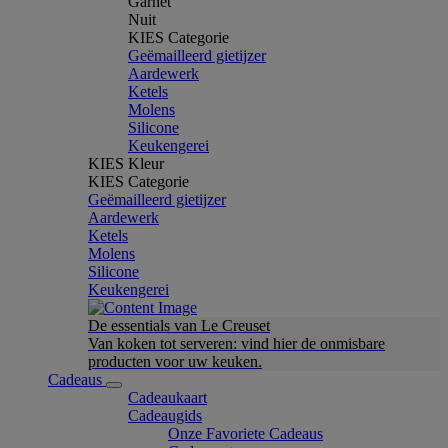
Garnet
Nuit
KIES Categorie
Geëmailleerd gietijzer
Aardewerk
Ketels
Molens
Silicone
Keukengerei
KIES Kleur
KIES Categorie
Geëmailleerd gietijzer
Aardewerk
Ketels
Molens
Silicone
Keukengerei
De essentials van Le Creuset
Van koken tot serveren: vind hier de onmisbare
producten voor uw keuken.
Cadeaus
Cadeaukaart
Cadeaugids
Onze Favoriete Cadeaus