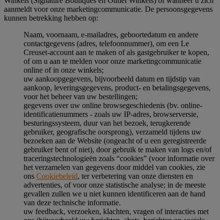
Winkels (Signature Boutiques en Outlet Winkels) of wanneer u zich
aanmeldt voor onze marketingcommunicatie. De persoonsgegevens
kunnen betrekking hebben op:
Naam, voornaam, e-mailadres, geboortedatum en andere
contactgegevens (adres, telefoonnummer), om een Le
Creuset-account aan te maken of als gastgebruiker te kopen,
of om u aan te melden voor onze marketingcommunicatie
online of in onze winkels;
uw aankoopgegevens, bijvoorbeeld datum en tijdstip van
aankoop, leveringsgegevens, product- en betalingsgegevens,
voor het beheer van uw bestellingen;
gegevens over uw online browsegeschiedenis (bv. online-
identificatienummers - zoals uw IP-adres, browserversie,
besturingssysteem, duur van het bezoek, terugkerende
gebruiker, geografische oorsprong), verzameld tijdens uw
bezoeken aan de Website (ongeacht of u een geregistreerde
gebruiker bent of niet), door gebruik te maken van logs en/of
traceringstechnologieën zoals “cookies” (voor informatie over
het verzamelen van gegevens door middel van cookies, zie
ons
Cookiebeleid
, ter verbetering van onze diensten en
advertenties, of voor onze statistische analyse; in de meeste
gevallen zullen we u niet kunnen identificeren aan de hand
van deze technische informatie.
uw feedback, verzoeken, klachten, vragen of interacties met