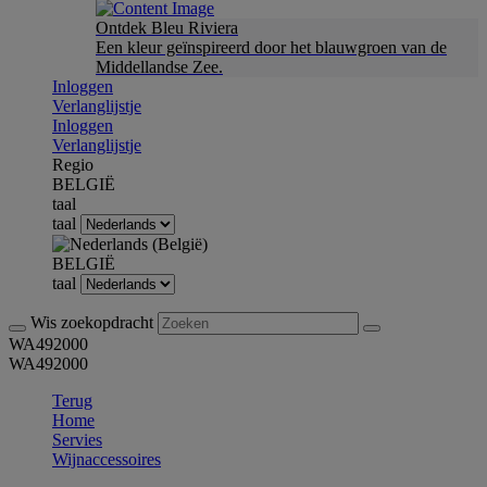
Ontdek Bleu Riviera
Een kleur geïnspireerd door het blauwgroen van de
Middellandse Zee.
Inloggen
Verlanglijstje
Inloggen
Verlanglijstje
Regio
BELGIË
taal
taal
BELGIË
taal
Wis zoekopdracht
WA492000
WA492000
Terug
Home
Servies
Wijnaccessoires