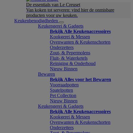
De essentials van Le Creuset
Van koken tot serveren: vind hier de onmisbare
producten voor uw keuken.
Keukenbenodigdheden
Keukengerei & Gadgets
Bekijk Alle Keukenaccessoires
Kookgerei & Messen
Ovenwanten & Keukenschorten
Onderzetters
Zout- & Pepermolens
Fluit- & Waterketels
Reiniging & Onderhoud
Nieuw Binnen
Bewaren
Bekijk Alles voor het Bewaren
Voorraadpotten
Spatelpotten
Pet Collection
Nieuw Binnen
Keukengerei & Gadgets
Bekijk Alle Keukenaccessoires
Kookgerei & Messen
Ovenwanten & Keukenschorten
Onderzetters
Zout- & Pepermolens