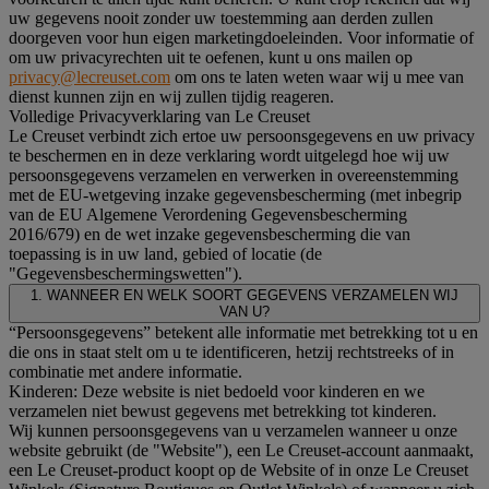
uw gegevens nooit zonder uw toestemming aan derden zullen
doorgeven voor hun eigen marketingdoeleinden. Voor informatie of
om uw privacyrechten uit te oefenen, kunt u ons mailen op
privacy@lecreuset.com
om ons te laten weten waar wij u mee van
dienst kunnen zijn en wij zullen tijdig reageren.
Volledige Privacyverklaring van Le Creuset
Le Creuset verbindt zich ertoe uw persoonsgegevens en uw privacy
te beschermen en in deze verklaring wordt uitgelegd hoe wij uw
persoonsgegevens verzamelen en verwerken in overeenstemming
met de EU-wetgeving inzake gegevensbescherming (met inbegrip
van de EU Algemene Verordening Gegevensbescherming
2016/679) en de wet inzake gegevensbescherming die van
toepassing is in uw land, gebied of locatie (de
"Gegevensbeschermingswetten").
1. WANNEER EN WELK SOORT GEGEVENS VERZAMELEN WIJ
VAN U?
“Persoonsgegevens” betekent alle informatie met betrekking tot u en
die ons in staat stelt om u te identificeren, hetzij rechtstreeks of in
combinatie met andere informatie.
Kinderen: Deze website is niet bedoeld voor kinderen en we
verzamelen niet bewust gegevens met betrekking tot kinderen.
Wij kunnen persoonsgegevens van u verzamelen wanneer u onze
website gebruikt (de "Website"), een Le Creuset-account aanmaakt,
een Le Creuset-product koopt op de Website of in onze Le Creuset