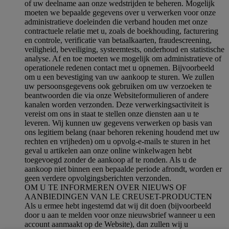
of uw deelname aan onze wedstrijden te beheren. Mogelijk
moeten we bepaalde gegevens over u verwerken voor onze
administratieve doeleinden die verband houden met onze
contractuele relatie met u, zoals de boekhouding, facturering
en controle, verificatie van betaalkaarten, fraudescreening,
veiligheid, beveiliging, systeemtests, onderhoud en statistische
analyse. Af en toe moeten we mogelijk om administratieve of
operationele redenen contact met u opnemen. Bijvoorbeeld
om u een bevestiging van uw aankoop te sturen. We zullen
uw persoonsgegevens ook gebruiken om uw verzoeken te
beantwoorden die via onze Websiteformulieren of andere
kanalen worden verzonden. Deze verwerkingsactiviteit is
vereist om ons in staat te stellen onze diensten aan u te
leveren. Wij kunnen uw gegevens verwerken op basis van
ons legitiem belang (naar behoren rekening houdend met uw
rechten en vrijheden) om u opvolg-e-mails te sturen in het
geval u artikelen aan onze online winkelwagen hebt
toegevoegd zonder de aankoop af te ronden. Als u de
aankoop niet binnen een bepaalde periode afrondt, worden er
geen verdere opvolgingsberichten verzonden.
OM U TE INFORMEREN OVER NIEUWS OF
AANBIEDINGEN VAN LE CREUSET-PRODUCTEN
Als u ermee hebt ingestemd dat wij dit doen (bijvoorbeeld
door u aan te melden voor onze nieuwsbrief wanneer u een
account aanmaakt op de Website), dan zullen wij u