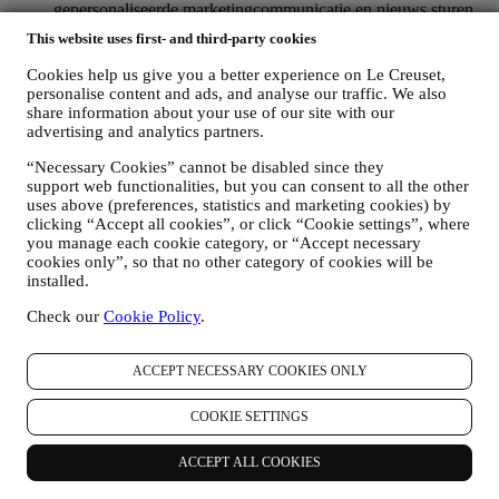
gepersonaliseerde marketingcommunicatie en nieuws sturen
over initiatieven met betrekking tot Le Creuset die worden
This website uses first- and third-party cookies
gepromoot door de dochterondernemingen van de groep, en
lokale filialen en partners, die ook afhangen van uw
Cookies help us give you a better experience on Le Creuset,
voorkeuren. Wij zullen contact met u opnemen via e-mail, sms
personalise content and ads, and analyse our traffic. We also
of sociale media, maar ook via geautomatiseerde middelen.
share information about your use of our site with our
Dergelijke communicatie zal betrekking hebben op Le
advertising and analytics partners.
Creuset-producten of op nieuwe winkelopeningen, exclusieve
“Necessary Cookies” cannot be disabled since they
evenementen, wedstrijden, enquêtes, demonstraties die
support web functionalities, but you can consent to all the other
worden georganiseerd door Le Creuset of speciale
uses above (preferences, statistics and marketing cookies) by
aanbiedingen die u misschien leuk vindt. Deze communicatie
clicking “Accept all cookies”, or click “Cookie settings”, where
kan voor u worden geselecteerd of op maat worden gemaakt
you manage each cookie category, or “Accept necessary
op basis van de gegevens die we over u hebben, zoals uw
cookies only”, so that no other category of cookies will be
locatie of uw aankoopgeschiedenis of uw voorkeuren voor
installed.
onze producten. Wij zullen uw gegevens gebruiken om uw
interesses beter te begrijpen. Dit stelt ons in staat om onze
Check our
Cookie Policy
.
communicatie te personaliseren om deze relevanter en
interessanter te maken. Er zullen geen andere gevolgen zijn.
Wij verzamelen ook statistieken over het openen van e-mail
ACCEPT NECESSARY COOKIES ONLY
en klikgedrag met behulp van de in de sector gangbare
technologieën om ons te helpen onze nieuwsbrieven te
COOKIE SETTINGS
volgen. Deze verwerking is gebaseerd op uw toestemming
om gepersonaliseerde marketingcommunicatie van ons te
ACCEPT ALL COOKIES
ontvangen. De keuze om aan te melden kan worden
uitgeoefend op de plaatsen waar persoonsgegevens worden