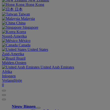
New Zealand
Hong Kong
日本
Taiwan
Malaysia
China
Singapore
Korea
Noord-Amerika
México
Canada
United States
Zuid-Amerika
Brazil
Midden-Oosten
United Arab Emirates
Afrika
Inloggen
Verlanglijstje
0
Nieuw Binnen