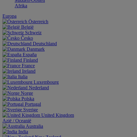
Midden-Oosten
Afrika
Europa
Österreich
België
Schweiz
Česko
Deutschland
Danmark
España
Finland
France
Ireland
Italia
Luxembourg
Nederland
Norge
Polska
Portugal
Sverige
United Kingdom
Aziё / Oceaniё
Australia
India