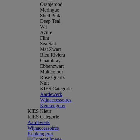
Oranjerood
Meringue
Shell Pink
Deep Teal
Wit
Azure
Flint
Sea Salt
Mat Zwart
Bleu Riviera
Chambray
Ebbenzwart
Multicolour
Rose Quartz
Nuit
KIES Categorie
Aardewerk
Wijnaccessoires
Keukengerei
KIES Kleur
KIES Categorie
Aardewerk
Wijnaccessoires
Keukengerei