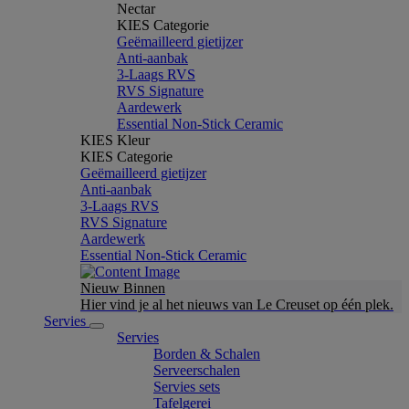
Nectar
KIES Categorie
Geëmailleerd gietijzer
Anti-aanbak
3-Laags RVS
RVS Signature
Aardewerk
Essential Non-Stick Ceramic
KIES Kleur
KIES Categorie
Geëmailleerd gietijzer
Anti-aanbak
3-Laags RVS
RVS Signature
Aardewerk
Essential Non-Stick Ceramic
Nieuw Binnen
Hier vind je al het nieuws van Le Creuset op één plek.
Servies
Servies
Borden & Schalen
Serveerschalen
Servies sets
Tafelgerei