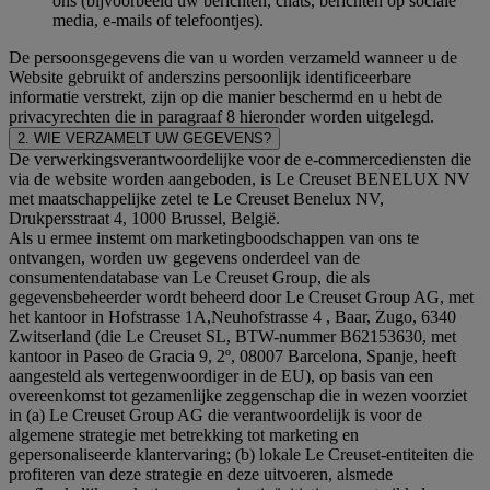
ons (bijvoorbeeld uw berichten, chats, berichten op sociale
media, e-mails of telefoontjes).
De persoonsgegevens die van u worden verzameld wanneer u de
Website gebruikt of anderszins persoonlijk identificeerbare
informatie verstrekt, zijn op die manier beschermd en u hebt de
privacyrechten die in paragraaf 8 hieronder worden uitgelegd.
2. WIE VERZAMELT UW GEGEVENS?
De verwerkingsverantwoordelijke voor de e-commercediensten die
via de website worden aangeboden, is Le Creuset BENELUX NV
met maatschappelijke zetel te Le Creuset Benelux NV,
Drukpersstraat 4, 1000 Brussel, België.
Als u ermee instemt om marketingboodschappen van ons te
ontvangen, worden uw gegevens onderdeel van de
consumentendatabase van Le Creuset Group, die als
gegevensbeheerder wordt beheerd door Le Creuset Group AG, met
het kantoor in Hofstrasse 1A,Neuhofstrasse 4 , Baar, Zugo, 6340
Zwitserland (die Le Creuset SL, BTW-nummer B62153630, met
kantoor in Paseo de Gracia 9, 2º, 08007 Barcelona, Spanje, heeft
aangesteld als vertegenwoordiger in de EU), op basis van een
overeenkomst tot gezamenlijke zeggenschap die in wezen voorziet
in (a) Le Creuset Group AG die verantwoordelijk is voor de
algemene strategie met betrekking tot marketing en
gepersonaliseerde klantervaring; (b) lokale Le Creuset-entiteiten die
profiteren van deze strategie en deze uitvoeren, alsmede