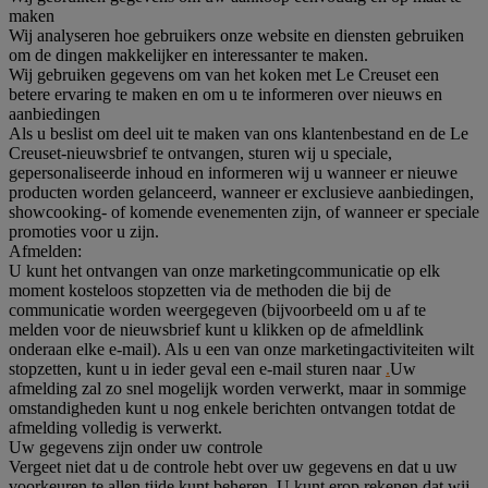
maken
Wij analyseren hoe gebruikers onze website en diensten gebruiken
om de dingen makkelijker en interessanter te maken.
Wij gebruiken gegevens om van het koken met Le Creuset een
betere ervaring te maken en om u te informeren over nieuws en
aanbiedingen
Als u beslist om deel uit te maken van ons klantenbestand en de Le
Creuset-nieuwsbrief te ontvangen, sturen wij u speciale,
gepersonaliseerde inhoud en informeren wij u wanneer er nieuwe
producten worden gelanceerd, wanneer er exclusieve aanbiedingen,
showcooking- of komende evenementen zijn, of wanneer er speciale
promoties voor u zijn.
Afmelden:
U kunt het ontvangen van onze marketingcommunicatie op elk
moment kosteloos stopzetten via de methoden die bij de
communicatie worden weergegeven (bijvoorbeeld om u af te
melden voor de nieuwsbrief kunt u klikken op de afmeldlink
onderaan elke e-mail). Als u een van onze marketingactiviteiten wilt
stopzetten, kunt u in ieder geval een e-mail sturen naar
.
Uw
afmelding zal zo snel mogelijk worden verwerkt, maar in sommige
omstandigheden kunt u nog enkele berichten ontvangen totdat de
afmelding volledig is verwerkt.
Uw gegevens zijn onder uw controle
Vergeet niet dat u de controle hebt over uw gegevens en dat u uw
voorkeuren te allen tijde kunt beheren. U kunt erop rekenen dat wij