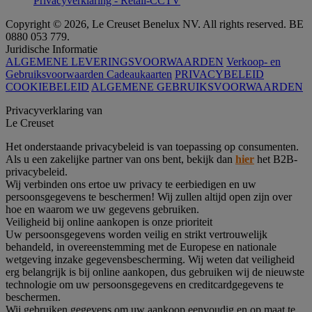
Privacyverklaring - Retail-CCTV
Copyright © 2026, Le Creuset Benelux NV. All rights reserved. BE
0880 053 779.
Juridische Informatie
ALGEMENE LEVERINGSVOORWAARDEN
Verkoop- en
Gebruiksvoorwaarden Cadeaukaarten
PRIVACYBELEID
COOKIEBELEID
ALGEMENE GEBRUIKSVOORWAARDEN
Privacyverklaring van
Le Creuset
Het onderstaande privacybeleid is van toepassing op consumenten.
Als u een zakelijke partner van ons bent, bekijk dan
hier
het B2B-
privacybeleid.
Wij verbinden ons ertoe uw privacy te eerbiedigen en uw
persoonsgegevens te beschermen! Wij zullen altijd open zijn over
hoe en waarom we uw gegevens gebruiken.
Veiligheid bij online aankopen is onze prioriteit
Uw persoonsgegevens worden veilig en strikt vertrouwelijk
behandeld, in overeenstemming met de Europese en nationale
wetgeving inzake gegevensbescherming. Wij weten dat veiligheid
erg belangrijk is bij online aankopen, dus gebruiken wij de nieuwste
technologie om uw persoonsgegevens en creditcardgegevens te
beschermen.
Wij gebruiken gegevens om uw aankoop eenvoudig en op maat te