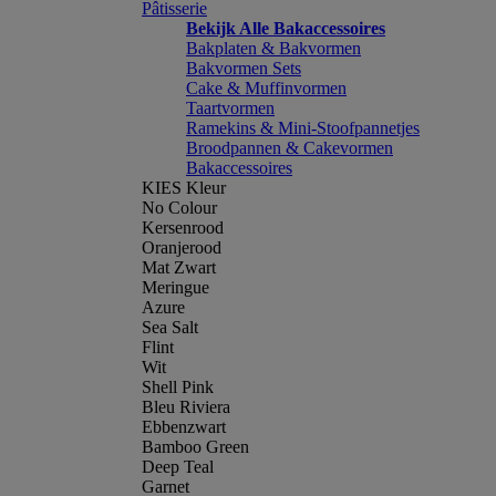
Pâtisserie
Bekijk Alle Bakaccessoires
Bakplaten & Bakvormen
Bakvormen Sets
Cake & Muffinvormen
Taartvormen
Ramekins & Mini-Stoofpannetjes
Broodpannen & Cakevormen
Bakaccessoires
KIES Kleur
No Colour
Kersenrood
Oranjerood
Mat Zwart
Meringue
Azure
Sea Salt
Flint
Wit
Shell Pink
Bleu Riviera
Ebbenzwart
Bamboo Green
Deep Teal
Garnet