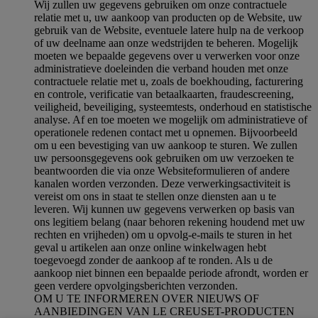
Wij zullen uw gegevens gebruiken om onze contractuele
relatie met u, uw aankoop van producten op de Website, uw
gebruik van de Website, eventuele latere hulp na de verkoop
of uw deelname aan onze wedstrijden te beheren. Mogelijk
moeten we bepaalde gegevens over u verwerken voor onze
administratieve doeleinden die verband houden met onze
contractuele relatie met u, zoals de boekhouding, facturering
en controle, verificatie van betaalkaarten, fraudescreening,
veiligheid, beveiliging, systeemtests, onderhoud en statistische
analyse. Af en toe moeten we mogelijk om administratieve of
operationele redenen contact met u opnemen. Bijvoorbeeld
om u een bevestiging van uw aankoop te sturen. We zullen
uw persoonsgegevens ook gebruiken om uw verzoeken te
beantwoorden die via onze Websiteformulieren of andere
kanalen worden verzonden. Deze verwerkingsactiviteit is
vereist om ons in staat te stellen onze diensten aan u te
leveren. Wij kunnen uw gegevens verwerken op basis van
ons legitiem belang (naar behoren rekening houdend met uw
rechten en vrijheden) om u opvolg-e-mails te sturen in het
geval u artikelen aan onze online winkelwagen hebt
toegevoegd zonder de aankoop af te ronden. Als u de
aankoop niet binnen een bepaalde periode afrondt, worden er
geen verdere opvolgingsberichten verzonden.
OM U TE INFORMEREN OVER NIEUWS OF
AANBIEDINGEN VAN LE CREUSET-PRODUCTEN