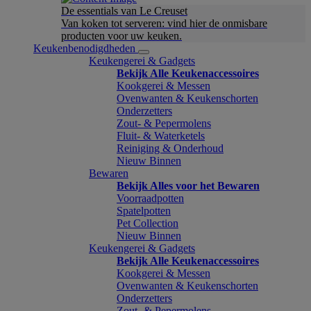
De essentials van Le Creuset
Van koken tot serveren: vind hier de onmisbare
producten voor uw keuken.
Keukenbenodigdheden
Keukengerei & Gadgets
Bekijk Alle Keukenaccessoires
Kookgerei & Messen
Ovenwanten & Keukenschorten
Onderzetters
Zout- & Pepermolens
Fluit- & Waterketels
Reiniging & Onderhoud
Nieuw Binnen
Bewaren
Bekijk Alles voor het Bewaren
Voorraadpotten
Spatelpotten
Pet Collection
Nieuw Binnen
Keukengerei & Gadgets
Bekijk Alle Keukenaccessoires
Kookgerei & Messen
Ovenwanten & Keukenschorten
Onderzetters
Zout- & Pepermolens