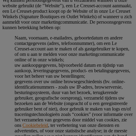
Wij kunnen persoonsgegevens van u verzamelen wanneer u onze
website gebruikt (de "Website"), een Le Creuset-account aanmaakt,
een Le Creuset-product koopt op de Website of in onze Le Creuset
Winkels (Signature Boutiques en Outlet Winkels) of wanneer u zich
aanmeldt voor onze marketingcommunicatie. De persoonsgegevens
kunnen betrekking hebben op:
Naam, voornaam, e-mailadres, geboortedatum en andere
contactgegevens (adres, telefoonnummer), om een Le
Creuset-account aan te maken of als gastgebruiker te kopen,
of om u aan te melden voor onze marketingcommunicatie
online of in onze winkels;
uw aankoopgegevens, bijvoorbeeld datum en tijdstip van
aankoop, leveringsgegevens, product- en betalingsgegevens,
voor het beheer van uw bestellingen;
gegevens over uw online browsegeschiedenis (bv. online-
identificatienummers - zoals uw IP-adres, browserversie,
besturingssysteem, duur van het bezoek, terugkerende
gebruiker, geografische oorsprong), verzameld tijdens uw
bezoeken aan de Website (ongeacht of u een geregistreerde
gebruiker bent of niet), door gebruik te maken van logs en/of
traceringstechnologieën zoals “cookies” (voor informatie over
het verzamelen van gegevens door middel van cookies, zie
ons
Cookiebeleid
, ter verbetering van onze diensten en
advertenties, of voor onze statistische analyse; in de meeste