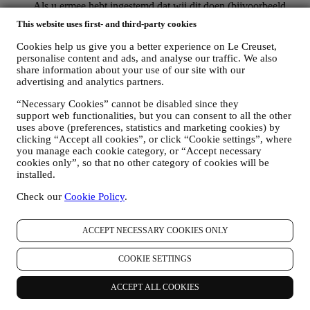
Als u ermee hebt ingestemd dat wij dit doen (bijvoorbeeld
door u aan te melden voor onze nieuwsbrief wanneer u een
This website uses first- and third-party cookies
account aanmaakt op de Website), dan zullen wij u
gepersonaliseerde marketingcommunicatie en nieuws sturen
Cookies help us give you a better experience on Le Creuset,
over initiatieven met betrekking tot Le Creuset die worden
personalise content and ads, and analyse our traffic. We also
gepromoot door de dochterondernemingen van de groep, en
share information about your use of our site with our
lokale filialen en partners, die ook afhangen van uw
advertising and analytics partners.
voorkeuren. Wij zullen contact met u opnemen via e-mail, sms
“Necessary Cookies” cannot be disabled since they
of sociale media, maar ook via geautomatiseerde middelen.
support web functionalities, but you can consent to all the other
Dergelijke communicatie zal betrekking hebben op Le
uses above (preferences, statistics and marketing cookies) by
Creuset-producten of op nieuwe winkelopeningen, exclusieve
clicking “Accept all cookies”, or click “Cookie settings”, where
evenementen, wedstrijden, enquêtes, demonstraties die
you manage each cookie category, or “Accept necessary
worden georganiseerd door Le Creuset of speciale
cookies only”, so that no other category of cookies will be
aanbiedingen die u misschien leuk vindt. Deze communicatie
installed.
kan voor u worden geselecteerd of op maat worden gemaakt
op basis van de gegevens die we over u hebben, zoals uw
Check our
Cookie Policy
.
locatie of uw aankoopgeschiedenis of uw voorkeuren voor
onze producten. Wij zullen uw gegevens gebruiken om uw
interesses beter te begrijpen. Dit stelt ons in staat om onze
ACCEPT NECESSARY COOKIES ONLY
communicatie te personaliseren om deze relevanter en
interessanter te maken. Er zullen geen andere gevolgen zijn.
COOKIE SETTINGS
Wij verzamelen ook statistieken over het openen van e-mail
en klikgedrag met behulp van de in de sector gangbare
ACCEPT ALL COOKIES
technologieën om ons te helpen onze nieuwsbrieven te
volgen. Deze verwerking is gebaseerd op uw toestemming