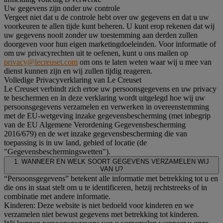
Uw gegevens zijn onder uw controle
Vergeet niet dat u de controle hebt over uw gegevens en dat u uw
voorkeuren te allen tijde kunt beheren. U kunt erop rekenen dat wij
uw gegevens nooit zonder uw toestemming aan derden zullen
doorgeven voor hun eigen marketingdoeleinden. Voor informatie of
om uw privacyrechten uit te oefenen, kunt u ons mailen op
privacy@lecreuset.com
om ons te laten weten waar wij u mee van
dienst kunnen zijn en wij zullen tijdig reageren.
Volledige Privacyverklaring van Le Creuset
Le Creuset verbindt zich ertoe uw persoonsgegevens en uw privacy
te beschermen en in deze verklaring wordt uitgelegd hoe wij uw
persoonsgegevens verzamelen en verwerken in overeenstemming
met de EU-wetgeving inzake gegevensbescherming (met inbegrip
van de EU Algemene Verordening Gegevensbescherming
2016/679) en de wet inzake gegevensbescherming die van
toepassing is in uw land, gebied of locatie (de
"Gegevensbeschermingswetten").
1. WANNEER EN WELK SOORT GEGEVENS VERZAMELEN WIJ
VAN U?
“Persoonsgegevens” betekent alle informatie met betrekking tot u en
die ons in staat stelt om u te identificeren, hetzij rechtstreeks of in
combinatie met andere informatie.
Kinderen: Deze website is niet bedoeld voor kinderen en we
verzamelen niet bewust gegevens met betrekking tot kinderen.