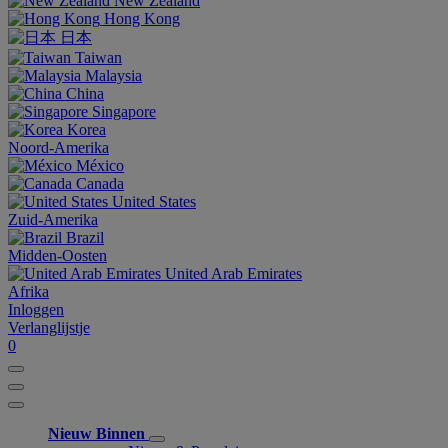
New Zealand
Hong Kong
日本
Taiwan
Malaysia
China
Singapore
Korea
Noord-Amerika
México
Canada
United States
Zuid-Amerika
Brazil
Midden-Oosten
United Arab Emirates
Afrika
Inloggen
Verlanglijstje
0
Nieuw Binnen