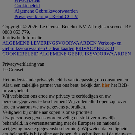
Privacybeleid
Cookiebeleid
Algemene Gebruiksvoorwaarden
Privacyverklaring - Retail-CCTV
Copyright © 2026, Le Creuset Benelux NV. All rights reserved. BE
0880 053 779.
Juridische Informatie
ALGEMENE LEVERINGSVOORWAARDEN
Verkoop- en
Gebruiksvoorwaarden Cadeaukaarten
PRIVACYBELEID
COOKIEBELEID
ALGEMENE GEBRUIKSVOORWAARDEN
Privacyverklaring van
Le Creuset
Het onderstaande privacybeleid is van toepassing op consumenten.
Als u een zakelijke partner van ons bent, bekijk dan
hier
het B2B-
privacybeleid.
Wij verbinden ons ertoe uw privacy te eerbiedigen en uw
persoonsgegevens te beschermen! Wij zullen altijd open zijn over
hoe en waarom we uw gegevens gebruiken.
Veiligheid bij online aankopen is onze prioriteit
Uw persoonsgegevens worden veilig en strikt vertrouwelijk
behandeld, in overeenstemming met de Europese en nationale
wetgeving inzake gegevensbescherming. Wij weten dat veiligheid
erg belangrijk is bij online aankopen, dus gebruiken wij de nieuwste