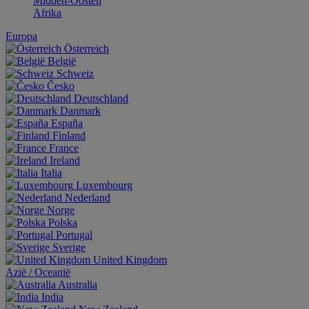
Midden-Oosten
Afrika
Europa
Österreich
België
Schweiz
Česko
Deutschland
Danmark
España
Finland
France
Ireland
Italia
Luxembourg
Nederland
Norge
Polska
Portugal
Sverige
United Kingdom
Aziё / Oceaniё
Australia
India