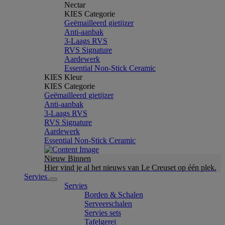
Nectar
KIES Categorie
Geëmailleerd gietijzer
Anti-aanbak
3-Laags RVS
RVS Signature
Aardewerk
Essential Non-Stick Ceramic
KIES Kleur
KIES Categorie
Geëmailleerd gietijzer
Anti-aanbak
3-Laags RVS
RVS Signature
Aardewerk
Essential Non-Stick Ceramic
Nieuw Binnen
Hier vind je al het nieuws van Le Creuset op één plek.
Servies
Servies
Borden & Schalen
Serveerschalen
Servies sets
Tafelgerei