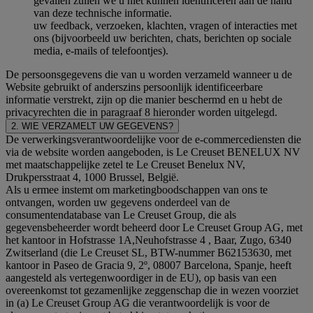
gevallen zullen we u niet kunnen identificeren aan de hand
van deze technische informatie.
uw feedback, verzoeken, klachten, vragen of interacties met
ons (bijvoorbeeld uw berichten, chats, berichten op sociale
media, e-mails of telefoontjes).
De persoonsgegevens die van u worden verzameld wanneer u de
Website gebruikt of anderszins persoonlijk identificeerbare
informatie verstrekt, zijn op die manier beschermd en u hebt de
privacyrechten die in paragraaf 8 hieronder worden uitgelegd.
2. WIE VERZAMELT UW GEGEVENS?
De verwerkingsverantwoordelijke voor de e-commercediensten die
via de website worden aangeboden, is Le Creuset BENELUX NV
met maatschappelijke zetel te Le Creuset Benelux NV,
Drukpersstraat 4, 1000 Brussel, België.
Als u ermee instemt om marketingboodschappen van ons te
ontvangen, worden uw gegevens onderdeel van de
consumentendatabase van Le Creuset Group, die als
gegevensbeheerder wordt beheerd door Le Creuset Group AG, met
het kantoor in Hofstrasse 1A,Neuhofstrasse 4 , Baar, Zugo, 6340
Zwitserland (die Le Creuset SL, BTW-nummer B62153630, met
kantoor in Paseo de Gracia 9, 2º, 08007 Barcelona, Spanje, heeft
aangesteld als vertegenwoordiger in de EU), op basis van een
overeenkomst tot gezamenlijke zeggenschap die in wezen voorziet
in (a) Le Creuset Group AG die verantwoordelijk is voor de