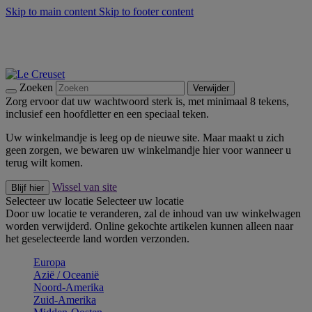
Skip to main content
Skip to footer content
Zomerse buitenmomenten met de BBQ Outdoor Collectie &
Thyme -
Shop Nu
De essentials van Le Creuset -
Ontdek Nu
Nieuwsbrieven: Registreer en bespaar 10%! -
Schrijf je nu in
Zoeken
Verwijder
Zorg ervoor dat uw wachtwoord sterk is, met minimaal 8 tekens,
inclusief een hoofdletter en een speciaal teken.
Uw winkelmandje is leeg op de nieuwe site. Maar maakt u zich
geen zorgen, we bewaren uw winkelmandje hier voor wanneer u
terug wilt komen.
Wissel van site
Blijf hier
Selecteer uw locatie
Selecteer uw locatie
Door uw locatie te veranderen, zal de inhoud van uw winkelwagen
worden verwijderd. Online gekochte artikelen kunnen alleen naar
het geselecteerde land worden verzonden.
Europa
Aziё / Oceaniё
Noord-Amerika
Zuid-Amerika