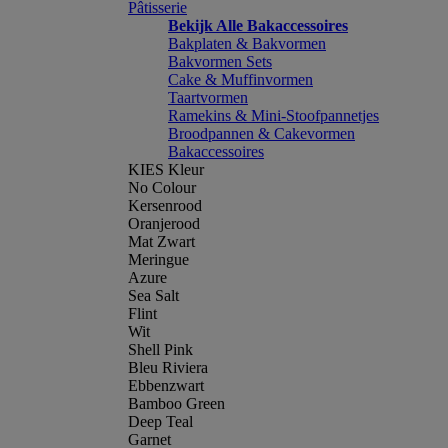
Pâtisserie
Bekijk Alle Bakaccessoires
Bakplaten & Bakvormen
Bakvormen Sets
Cake & Muffinvormen
Taartvormen
Ramekins & Mini-Stoofpannetjes
Broodpannen & Cakevormen
Bakaccessoires
KIES Kleur
No Colour
Kersenrood
Oranjerood
Mat Zwart
Meringue
Azure
Sea Salt
Flint
Wit
Shell Pink
Bleu Riviera
Ebbenzwart
Bamboo Green
Deep Teal
Garnet