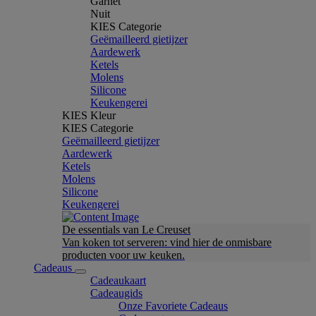
Garnet
Nuit
KIES Categorie
Geëmailleerd gietijzer
Aardewerk
Ketels
Molens
Silicone
Keukengerei
KIES Kleur
KIES Categorie
Geëmailleerd gietijzer
Aardewerk
Ketels
Molens
Silicone
Keukengerei
De essentials van Le Creuset
Van koken tot serveren: vind hier de onmisbare
producten voor uw keuken.
Cadeaus
Cadeaukaart
Cadeaugids
Onze Favoriete Cadeaus