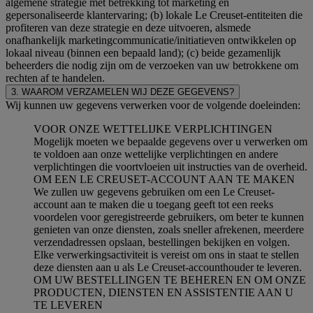
algemene strategie met betrekking tot marketing en
gepersonaliseerde klantervaring; (b) lokale Le Creuset-entiteiten die
profiteren van deze strategie en deze uitvoeren, alsmede
onafhankelijk marketingcommunicatie/initiatieven ontwikkelen op
lokaal niveau (binnen een bepaald land); (c) beide gezamenlijk
beheerders die nodig zijn om de verzoeken van uw betrokkene om
rechten af te handelen.
3. WAAROM VERZAMELEN WIJ DEZE GEGEVENS?
Wij kunnen uw gegevens verwerken voor de volgende doeleinden:
VOOR ONZE WETTELIJKE VERPLICHTINGEN
Mogelijk moeten we bepaalde gegevens over u verwerken om
te voldoen aan onze wettelijke verplichtingen en andere
verplichtingen die voortvloeien uit instructies van de overheid.
OM EEN LE CREUSET-ACCOUNT AAN TE MAKEN
We zullen uw gegevens gebruiken om een Le Creuset-
account aan te maken die u toegang geeft tot een reeks
voordelen voor geregistreerde gebruikers, om beter te kunnen
genieten van onze diensten, zoals sneller afrekenen, meerdere
verzendadressen opslaan, bestellingen bekijken en volgen.
Elke verwerkingsactiviteit is vereist om ons in staat te stellen
deze diensten aan u als Le Creuset-accounthouder te leveren.
OM UW BESTELLINGEN TE BEHEREN EN OM ONZE
PRODUCTEN, DIENSTEN EN ASSISTENTIE AAN U
TE LEVEREN