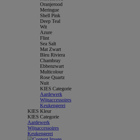
Oranjerood
Meringue
Shell Pink
Deep Teal
Wit
Azure
Flint
Sea Salt
Mat Zwart
Bleu Riviera
Chambray
Ebbenzwart
Multicolour
Rose Quartz
Nuit
KIES Categorie
Aardewerk
Wijnaccessoires
Keukengerei
KIES Kleur
KIES Categorie
Aardewerk
Wijnaccessoires
Keukengerei