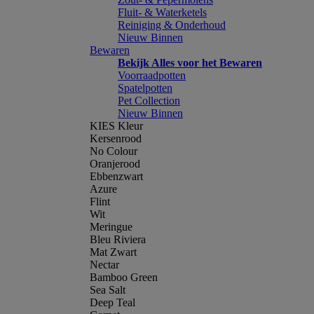
Fluit- & Waterketels
Reiniging & Onderhoud
Nieuw Binnen
Bewaren
Bekijk Alles voor het Bewaren
Voorraadpotten
Spatelpotten
Pet Collection
Nieuw Binnen
KIES Kleur
Kersenrood
No Colour
Oranjerood
Ebbenzwart
Azure
Flint
Wit
Meringue
Bleu Riviera
Mat Zwart
Nectar
Bamboo Green
Sea Salt
Deep Teal