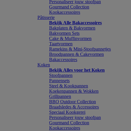
Personaliseer jouw stoofpan
Gourmand Collection
Kookaccessoires
Pâtisserie
Bekijk Alle Bakaccessoires
Bakplaten & Bakvormen
Bakvormen Sets
Cake & Muffinvormen
Taartvormen
Ramekins & Mini-Stoofpannetjes
Broodpannen & Cakevormen
Bakaccessoires
Koken
Bekijk Alles voor het Koken
Stoofpannen
Pannensets
Steel & Kookpannen
Koekenpannen & Wokken
Grillpannen
BBQ Outdoor Collection
Braadsledes & Accessoires
Speciaal Kookgerei
Personaliseer jouw stoofpan
Gourmand Collection
Kookaccessoires